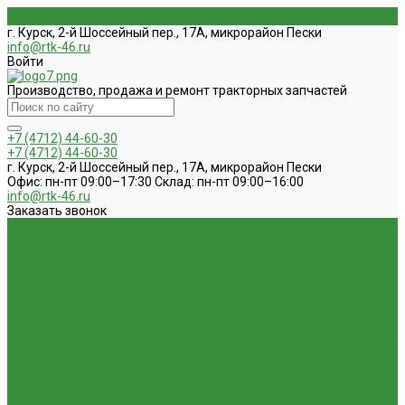
г. Курск, 2-й Шоссейный пер., 17А, микрорайон Пески
info@rtk-46.ru
Войти
Производство, продажа и ремонт тракторных запчастей
+7 (4712) 44-60-30
+7 (4712) 44-60-30
г. Курск, 2-й Шоссейный пер., 17А, микрорайон Пески
Офис: пн-пт 09:00–17:30 Склад: пн-пт 09:00–16:00
info@rtk-46.ru
Заказать звонок
Каталог
1.01. ГБЦ, ЦПД, кольца уплот
1.02. Плунжерные пары
1.03. Шприцы, нагнетатели
1.05. Топливная аппаратура
1.05.04.1 ТНВД новый (А)
1.05.04. ТНВД ( новой сборки )
1.05.06.
Форсунки ( НЗТА г.Ногинск )
1.05.10.1 Распылители (А)
1.05.07.
Форсунки (АЗПИ)
1.05.08. Форсунки ( Аналог,ЧТА г.Чугуев )
1.05.10. Распылители ( АЗПИ )
1.05.15. Подкачки ( Аналог )
1.05.16
Секции, Подкачки (Моторпал) Чехия
1.05.18. Секции ВД
1.05.20.
Клапанные пары ( г.Чугуев );АНАЛОГ
1.05.21. Клапаны
перепускные
1.05.23. Кольца медные и алюминевые
1.05.24.
Трубки ВД прямые