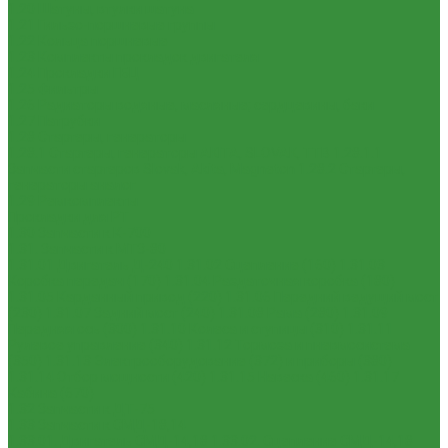
1.20 Шатуны, втулки шатуна
1.21 Гильзо-поршневые группы
1.22 Кольца поршневые
1.23 Комплекты прокладок двигателя
1.24 Прокладки ГБЦ
1.25 Фильтры
1.26 Радиаторы водяные, масляные; сердцевины, баки
1.27 Патрубки
1.28 Стартеры, генераторы
1.28.1 Стартеры, генераторы AKITA, SLOVAK, ТТВ
1.28.1.1
Запчасти стартеров Slovak, Akita, Magneton
1.28.2 Стартеры,
генераторы аналог
1.29 Ремкомплекты
Прокладки для РТ
1.30 Запчасти к К-700
1.31. Запчасти к МТЗ-80
1.31.01 Двигатель Д-240
1.31.02 Сцепление (160)
1.31.03
Коробка передач (170)
1.31.04 Раздаточная коробка (180)
1.31.05 Карданный привод (220)
1.31.06 Передний ведущий мост
(230)
1.31.07 Задний мост (240)
1.31.08 Рама (280)
1.31.09
Передняя ось (300)
1.31.10 Колеса и ступицы (310)
1.31.11
Рулевое управление (340)
1.31.12 Тормоза и пневмосистема
(350)
1.31.13 Электрооборудование (372) и приборы (380)
1.31.14 Отбор мощности (420)
1.31.15 Навеска (460)
1.31.17
Кабина (670)
1.32 Запчасти к ДТ-75
1.33 Запчасти к СМД-18,14
1.33.01. Двигатель СМД-14,18
1.33.02. Сцепление СМД-14,18