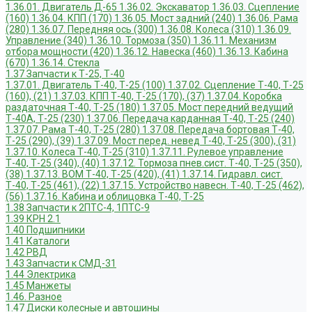
1.36.01. Двигатель Д-65
1.36.02. Экскаватор
1.36.03. Сцепление
(160)
1.36.04. КПП (170)
1.36.05. Мост задний (240)
1.36.06. Рама
(280)
1.36.07. Передняя ось (300)
1.36.08. Колеса (310)
1.36.09.
Управление (340)
1.36.10. Тормоза (350)
1.36.11. Механизм
отбора мощности (420)
1.36.12. Навеска (460)
1.36.13. Кабина
(670)
1.36.14. Стекла
1.37 Запчасти к Т-25, Т-40
1.37.01. Двигатель Т-40, Т-25 (100)
1.37.02. Сцепление Т-40, Т-25
(160), (21)
1.37.03. КПП Т-40, Т-25 (170), (37)
1.37.04. Коробка
раздаточная Т-40, Т-25 (180)
1.37.05. Мост передний ведущий
Т-40А, Т-25 (230)
1.37.06. Передача карданная Т-40, Т-25 (240)
1.37.07. Рама Т-40, Т-25 (280)
1.37.08. Передача бортовая Т-40,
Т-25 (290), (39)
1.37.09. Мост перед. невед Т-40, Т-25 (300), (31)
1.37.10. Колеса Т-40, Т-25 (310)
1.37.11. Рулевое управление
Т-40, Т-25 (340), (40)
1.37.12. Тормоза пнев.сист. Т-40, Т-25 (350),
(38)
1.37.13. ВОМ Т-40, Т-25 (420), (41)
1.37.14. Гидравл. сист.
Т-40, Т-25 (461), (22)
1.37.15. Устройство навесн. Т-40, Т-25 (462),
(56)
1.37.16. Кабина и облицовка Т-40, Т-25
1.38 Запчасти к 2ПТС-4, 1ПТС-9
1.39 КРН 2.1
1.40 Подшипники
1.41 Каталоги
1.42 РВД
1.43 Запчасти к СМД-31
1.44 Электрика
1.45 Манжеты
1.46. Разное
1.47 Диски колесные и автошины