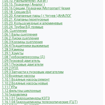
1.05.10. Распылители ( АЗПИ )
1.05.15. Подкачки ( Аналог )
1.05.16 Секции, Подкачки (Моторпал) Чехия
1.05.18. Секции ВД
1.05.20. Клапанные пары ( г.Чугуев );АНАЛОГ
1.05.21. Клапаны перепускные
1.05.23. Кольца медные и алюминевые
1.05.24. Трубки ВД прямые
1.06. Сцепление
1.06.1 Валы сцепления
1.06.2 Диски сцепления
1.06.3 Корзины сцепления
1.06.4 Подшипники выжимные
1.28.3 Камеры
1.39.1 Хомуты
1.08 Турбокомпрессоры (Д)
1.09 Пусковой двигатель
1.09.1 Пусковые двигатели
1.09.2 РПД
1.09.3 Запчасти к пусковым двигателям
1.10 Водяные насосы
1.10.1 Водяные насосы ремонт
1.10.2 Водяные насосы новые
1.11 ГУРы
1.12 Фильтры циклонные
1.16 Гидравлика
1.16.1.01 Гидроцилиндры КЗТЗ
1.16.1.04 Гидроцилиндры телескопические (ГЦТ)