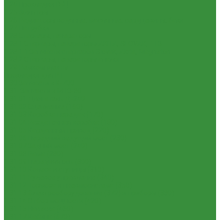
1.24 Прокладки ГБЦ
1.25 Фильтры
1.26 Радиаторы водяные, масляные; сердцевины, баки
1.27 Патрубки
1.28 Стартеры, генераторы
1.28.1 Стартеры, генераторы AKITA, SLOVAK, ТТВ
1.28.1.1 Запчасти стартеров Slovak, Akita, Magneton
1.28.2 Стартеры, генераторы аналог
1.29 Ремкомплекты
Прокладки для РТ
1.30 Запчасти к К-700
1.31. Запчасти к МТЗ-80
1.31.01 Двигатель Д-240
1.31.02 Сцепление (160)
1.31.03 Коробка передач (170)
1.31.04 Раздаточная коробка (180)
1.31.05 Карданный привод (220)
1.31.06 Передний ведущий мост (230)
1.31.07 Задний мост (240)
1.31.08 Рама (280)
1.31.09 Передняя ось (300)
1.31.10 Колеса и ступицы (310)
1.31.11 Рулевое управление (340)
1.31.12 Тормоза и пневмосистема (350)
1.31.13 Электрооборудование (372) и приборы (380)
1.31.14 Отбор мощности (420)
1.31.15 Навеска (460)
1.31.17 Кабина (670)