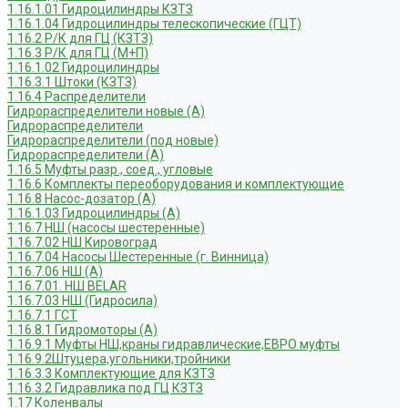
1.16.1.01 Гидроцилиндры КЗТЗ
1.16.1.04 Гидроцилиндры телескопические (ГЦТ)
1.16.2 Р/К для ГЦ (КЗТЗ)
1.16.3 Р/К для ГЦ (М+П)
1.16.1.02 Гидроцилиндры
1.16.3.1 Штоки (КЗТЗ)
1.16.4 Распределители
Гидрораспределители новые (А)
Гидрораспределители
Гидрораспределители (под новые)
Гидрораспределители (А)
1.16.5 Муфты разр., соед., угловые
1.16.6 Комплекты переоборудования и комплектующие
1.16.8 Насос-дозатор (А)
1.16.1.03 Гидроцилиндры (А)
1.16.7 НШ (насосы шестеренные)
1.16.7.02 НШ Кировоград
1.16.7.04 Насосы Шестеренные (г. Винница)
1.16.7.06 НШ (А)
1.16.7.01. НШ BELAR
1.16.7.03 НШ (Гидросила)
1.16.7.1 ГСТ
1.16.8.1 Гидромоторы (А)
1.16.9.1 Муфты НШ,краны гидравлические,ЕВРО муфты
1.16.9.2Штуцера,угольники,тройники
1.16.3.3 Комплектующие для КЗТЗ
1.16.3.2 Гидравлика под ГЦ КЗТЗ
1.17 Коленвалы