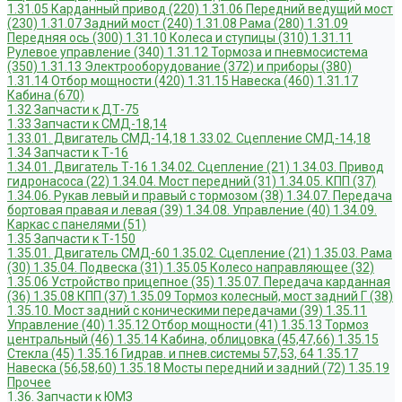
1.31.05 Карданный привод (220)
1.31.06 Передний ведущий мост
(230)
1.31.07 Задний мост (240)
1.31.08 Рама (280)
1.31.09
Передняя ось (300)
1.31.10 Колеса и ступицы (310)
1.31.11
Рулевое управление (340)
1.31.12 Тормоза и пневмосистема
(350)
1.31.13 Электрооборудование (372) и приборы (380)
1.31.14 Отбор мощности (420)
1.31.15 Навеска (460)
1.31.17
Кабина (670)
1.32 Запчасти к ДТ-75
1.33 Запчасти к СМД-18,14
1.33.01. Двигатель СМД-14,18
1.33.02. Сцепление СМД-14,18
1.34 Запчасти к Т-16
1.34.01. Двигатель Т-16
1.34.02. Сцепление (21)
1.34.03. Привод
гидронасоса (22)
1.34.04. Мост передний (31)
1.34.05. КПП (37)
1.34.06. Рукав левый и правый с тормозом (38)
1.34.07. Передача
бортовая правая и левая (39)
1.34.08. Управление (40)
1.34.09.
Каркас с панелями (51)
1.35 Запчасти к Т-150
1.35.01. Двигатель СМД-60
1.35.02. Сцепление (21)
1.35.03. Рама
(30)
1.35.04. Подвеска (31)
1.35.05 Колесо направляющее (32)
1.35.06 Устройство прицепное (35)
1.35.07. Передача карданная
(36)
1.35.08 КПП (37)
1.35.09 Тормоз колесный, мост задний Г (38)
1.35.10. Мост задний с коническими передачами (39)
1.35.11
Управление (40)
1.35.12 Отбор мощности (41)
1.35.13 Тормоз
центральный (46)
1.35.14 Кабина, облицовка (45,47,66)
1.35.15
Стекла (45)
1.35.16 Гидрав. и пнев.системы 57,53, 64
1.35.17
Навеска (56,58,60)
1.35.18 Мосты передний и задний (72)
1.35.19
Прочее
1.36. Запчасти к ЮМЗ