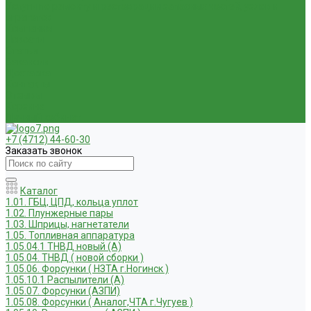
Услуги по ремонту и реставрации запасных частей, узлов и
агрегатов
Компания
Новости
Статьи
Вакансии
Доставка
Контакты
Отзывы
Корзина
Личный кабинет
+7 (4712) 44-60-30
Заказать звонок
Каталог
1.01. ГБЦ, ЦПД, кольца уплот
1.02. Плунжерные пары
1.03. Шприцы, нагнетатели
1.05. Топливная аппаратура
1.05.04.1 ТНВД новый (А)
1.05.04. ТНВД ( новой сборки )
1.05.06. Форсунки ( НЗТА г.Ногинск )
1.05.10.1 Распылители (А)
1.05.07. Форсунки (АЗПИ)
1.05.08. Форсунки ( Аналог,ЧТА г.Чугуев )