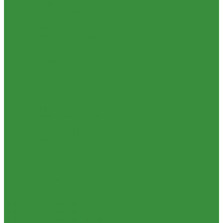
1.06. Сцепление
1.06.1 Валы сцепления
1.06.2 Диски сцепления
1.06.3 Корзины сцепления
1.06.4 Подшипники выжимные
1.28.3 Камеры
1.39.1 Хомуты
1.08 Турбокомпрессоры (Д)
1.09 Пусковой двигатель
1.09.1 Пусковые двигатели
1.09.2 РПД
1.09.3 Запчасти к пусковым двигателям
1.10 Водяные насосы
1.10.1 Водяные насосы ремонт
1.10.2 Водяные насосы новые
1.11 ГУРы
1.12 Фильтры циклонные
1.16 Гидравлика
1.16.1.01 Гидроцилиндры КЗТЗ
1.16.1.04 Гидроцилиндры телескопические (ГЦТ)
1.16.2 Р/К для ГЦ (КЗТЗ)
1.16.3 Р/К для ГЦ (М+П)
1.16.1.02 Гидроцилиндры
1.16.3.1 Штоки (КЗТЗ)
1.16.4 Распределители
Гидрораспределители новые (А)
Гидрораспределители
Гидрораспределители (под новые)