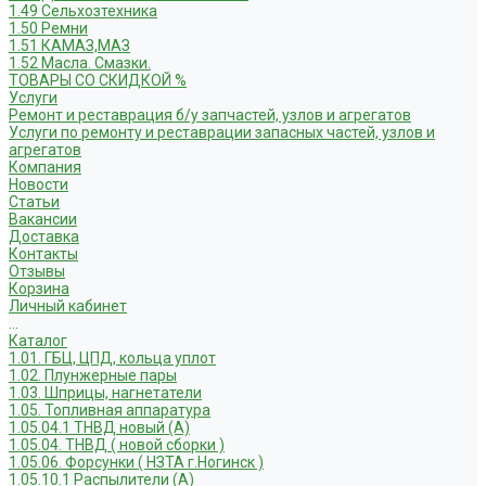
1.49 Сельхозтехника
1.50 Ремни
1.51 КАМАЗ,МАЗ
1.52 Масла. Смазки.
ТОВАРЫ СО СКИДКОЙ %
Услуги
Ремонт и реставрация б/у запчастей, узлов и агрегатов
Услуги по ремонту и реставрации запасных частей, узлов и
агрегатов
Компания
Новости
Статьи
Вакансии
Доставка
Контакты
Отзывы
Корзина
Личный кабинет
...
Каталог
1.01. ГБЦ, ЦПД, кольца уплот
1.02. Плунжерные пары
1.03. Шприцы, нагнетатели
1.05. Топливная аппаратура
1.05.04.1 ТНВД новый (А)
1.05.04. ТНВД ( новой сборки )
1.05.06. Форсунки ( НЗТА г.Ногинск )
1.05.10.1 Распылители (А)