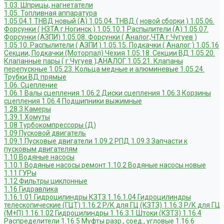
1.03. Шприцы, нагнетатели
1.05. Топливная аппаратура
1.05.04.1 ТНВД новый (А)
1.05.04. ТНВД ( новой сборки )
1.05.06.
Форсунки ( НЗТА г.Ногинск )
1.05.10.1 Распылители (А)
1.05.07.
Форсунки (АЗПИ)
1.05.08. Форсунки ( Аналог,ЧТА г.Чугуев )
1.05.10. Распылители ( АЗПИ )
1.05.15. Подкачки ( Аналог )
1.05.16
Секции, Подкачки (Моторпал) Чехия
1.05.18. Секции ВД
1.05.20.
Клапанные пары ( г.Чугуев );АНАЛОГ
1.05.21. Клапаны
перепускные
1.05.23. Кольца медные и алюминевые
1.05.24.
Трубки ВД прямые
1.06. Сцепление
1.06.1 Валы сцепления
1.06.2 Диски сцепления
1.06.3 Корзины
сцепления
1.06.4 Подшипники выжимные
1.28.3 Камеры
1.39.1 Хомуты
1.08 Турбокомпрессоры (Д)
1.09 Пусковой двигатель
1.09.1 Пусковые двигатели
1.09.2 РПД
1.09.3 Запчасти к
пусковым двигателям
1.10 Водяные насосы
1.10.1 Водяные насосы ремонт
1.10.2 Водяные насосы новые
1.11 ГУРы
1.12 Фильтры циклонные
1.16 Гидравлика
1.16.1.01 Гидроцилиндры КЗТЗ
1.16.1.04 Гидроцилиндры
телескопические (ГЦТ)
1.16.2 Р/К для ГЦ (КЗТЗ)
1.16.3 Р/К для ГЦ
(М+П)
1.16.1.02 Гидроцилиндры
1.16.3.1 Штоки (КЗТЗ)
1.16.4
Распределители
1.16.5 Муфты разр., соед., угловые
1.16.6