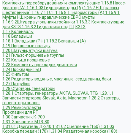
Комплекты переоборудования и комплектующие
1.16.8 Насос-
дозатор (А)
1.16.1.03 Гидроцилиндры (А)
1.16.7 НШ (насосы
шестеренные)
1.16.7.1 ГСТ
1.16.8.1 Гидромоторы (А)
1.16.9.1
Муфты НШ,краны гидравлические,ЕВРО муфты
1.16.9.2Штуцера,угольники,тройники
1.16.3.3 Комплектующие
для КЗТЗ
1.16.3.2 Гидравлика под ГЦ КЗТЗ
1.17 Коленвалы
1.18 Вкладыши
1.18.1 Вкладыши (РФ)
1.18.2 Вкладыши (А)
1.19 Поршневые пальцы
1.20 Шатуны, втулки шатуна
1.21 Гильзо-поршневые группы
1.22 Кольца поршневые
1.23 Комплекты прокладок двигателя
1.24 Прокладки ГБЦ
1.25 Фильтры
1.26 Радиаторы водяные, масляные; сердцевины, баки
1.27 Патрубки
1.28 Стартеры, генераторы
1.28.1 Стартеры, генераторы AKITA, SLOVAK, ТТВ
1.28.1.1
Запчасти стартеров Slovak, Akita, Magneton
1.28.2 Стартеры,
генераторы аналог
1.29 Ремкомплекты
Прокладки для РТ
1.30 Запчасти к К-700
1.31. Запчасти к МТЗ-80
1.31.01 Двигатель Д-240
1.31.02 Сцепление (160)
1.31.03
Коробка передач (170)
1.31.04 Раздаточная коробка (180)