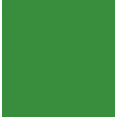
1.06. Сцепление
1.06.1 Валы сцепления
1.06.2 Диски сцепления
1.06.3 Корзины
сцепления
1.06.4 Подшипники выжимные
1.28.3 Камеры
1.39.1 Хомуты
1.08 Турбокомпрессоры (Д)
1.09 Пусковой двигатель
1.09.1 Пусковые двигатели
1.09.2 РПД
1.09.3 Запчасти к
пусковым двигателям
1.10 Водяные насосы
1.10.1 Водяные насосы ремонт
1.10.2 Водяные насосы новые
1.11 ГУРы
1.12 Фильтры циклонные
1.16 Гидравлика
1.16.1.01 Гидроцилиндры КЗТЗ
1.16.1.04 Гидроцилиндры
телескопические (ГЦТ)
1.16.2 Р/К для ГЦ (КЗТЗ)
1.16.3 Р/К для ГЦ
(М+П)
1.16.1.02 Гидроцилиндры
1.16.3.1 Штоки (КЗТЗ)
1.16.4
Распределители
1.16.5 Муфты разр., соед., угловые
1.16.6
Комплекты переоборудования и комплектующие
1.16.8 Насос-
дозатор (А)
1.16.1.03 Гидроцилиндры (А)
1.16.7 НШ (насосы
шестеренные)
1.16.7.1 ГСТ
1.16.8.1 Гидромоторы (А)
1.16.9.1
Муфты НШ,краны гидравлические,ЕВРО муфты
1.16.9.2Штуцера,угольники,тройники
1.16.3.3 Комплектующие
для КЗТЗ
1.16.3.2 Гидравлика под ГЦ КЗТЗ
1.17 Коленвалы
1.18 Вкладыши
1.18.1 Вкладыши (РФ)
1.18.2 Вкладыши (А)
1.19 Поршневые пальцы