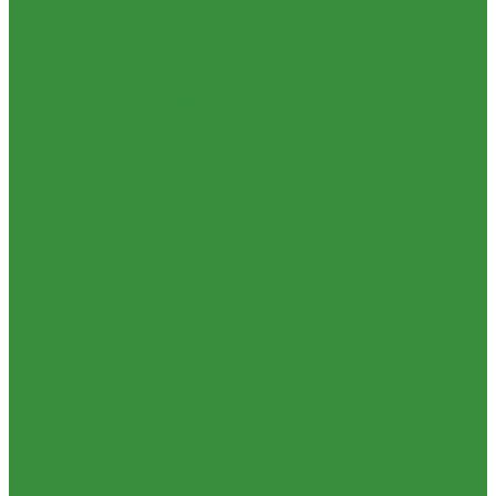
Гидрораспределители (А)
1.16.5 Муфты разр., соед., угловые
1.16.6 Комплекты переоборудования и комплектующие
1.16.8 Насос-дозатор (А)
1.16.1.03 Гидроцилиндры (А)
1.16.7 НШ (насосы шестеренные)
1.16.7.02 НШ Кировоград
1.16.7.04 Насосы Шестеренные (г. Винница)
1.16.7.06 НШ (А)
1.16.7.01. НШ BELAR
1.16.7.03 НШ (Гидросила)
1.16.7.1 ГСТ
1.16.8.1 Гидромоторы (А)
1.16.9.1 Муфты НШ,краны гидравлические,ЕВРО муфты
1.16.9.2Штуцера,угольники,тройники
1.16.3.3 Комплектующие для КЗТЗ
1.16.3.2 Гидравлика под ГЦ КЗТЗ
1.17 Коленвалы
1.18 Вкладыши
1.18.1 Вкладыши (РФ)
1.18.1.1 Вкладыши ЗПС (РФ)
1.18.1.2 Вкладыши Дайдо (РФ)
1.18.2 Вкладыши (А)
1.19 Поршневые пальцы
1.20 Шатуны, втулки шатуна
1.21 Гильзо-поршневые группы
1.22 Кольца поршневые
1.23 Комплекты прокладок двигателя