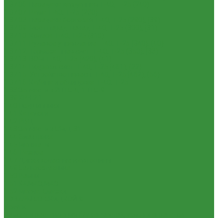
1.37.06. Передача карданная Т-40, Т-25 (240)
1.37.07. Рама Т-40, Т-25 (280)
1.37.08. Передача бортовая Т-40, Т-25 (290), (39)
1.37.09. Мост перед. невед Т-40, Т-25 (300), (31)
1.37.10. Колеса Т-40, Т-25 (310)
1.37.11. Рулевое управление Т-40, Т-25 (340), (40)
1.37.12. Тормоза пнев.сист. Т-40, Т-25 (350), (38)
1.37.13. ВОМ Т-40, Т-25 (420), (41)
1.37.14. Гидравл. сист. Т-40, Т-25 (461), (22)
1.37.15. Устройство навесн. Т-40, Т-25 (462), (56)
1.37.16. Кабина и облицовка Т-40, Т-25
1.38 Запчасти к 2ПТС-4, 1ПТС-9
1.39 КРН 2.1
1.40 Подшипники
1.41 Каталоги
1.42 РВД
1.43 Запчасти к СМД-31
1.44 Электрика
1.45 Манжеты
1.46. Разное
1.47 Диски колесные и автошины
1.49 Сельхозтехника
1.50 Ремни
1.51 КАМАЗ,МАЗ
1.52 Масла. Смазки.
ТОВАРЫ СО СКИДКОЙ %
Услуги
Ремонт и реставрация б/у запчастей, узлов и агрегатов