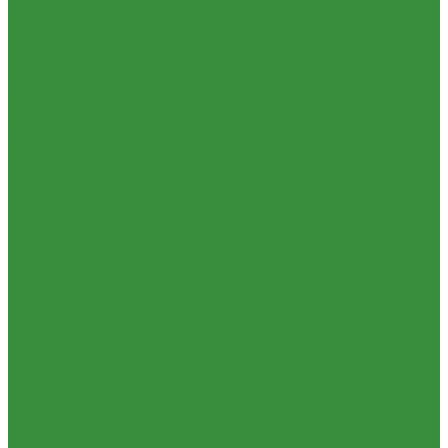
Новости
Статьи
Вакансии
Доставка
Контакты
Отзывы
Корзина
Личный кабинет
...
Каталог
1.01. ГБЦ, ЦПД, кольца уплот
1.02. Плунжерные пары
1.03. Шприцы, нагнетатели
1.05. Топливная аппаратура
1.05.04.1 ТНВД новый (А)
1.05.04. ТНВД ( новой сборки )
1.05.06. Форсунки ( НЗТА г.Ногинск )
1.05.10.1 Распылители (А)
1.05.07. Форсунки (АЗПИ)
1.05.08. Форсунки ( Аналог,ЧТА г.Чугуев )
1.05.10. Распылители ( АЗПИ )
1.05.15. Подкачки ( Аналог )
1.05.16 Секции, Подкачки (Моторпал) Чехия
1.05.18. Секции ВД
1.05.20. Клапанные пары ( г.Чугуев );АНАЛОГ
1.05.21. Клапаны перепускные
1.05.23. Кольца медные и алюминевые
1.05.24. Трубки ВД прямые