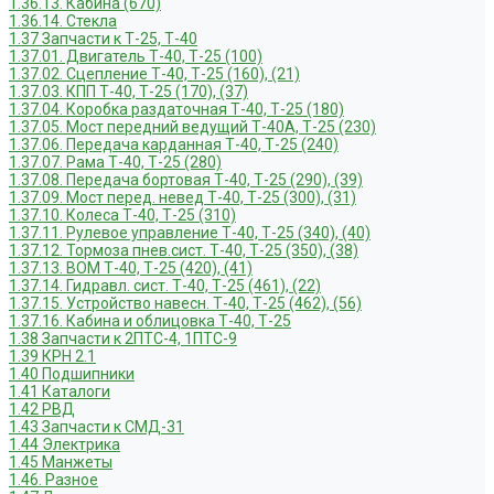
1.36.13. Кабина (670)
1.36.14. Стекла
1.37 Запчасти к Т-25, Т-40
1.37.01. Двигатель Т-40, Т-25 (100)
1.37.02. Сцепление Т-40, Т-25 (160), (21)
1.37.03. КПП Т-40, Т-25 (170), (37)
1.37.04. Коробка раздаточная Т-40, Т-25 (180)
1.37.05. Мост передний ведущий Т-40А, Т-25 (230)
1.37.06. Передача карданная Т-40, Т-25 (240)
1.37.07. Рама Т-40, Т-25 (280)
1.37.08. Передача бортовая Т-40, Т-25 (290), (39)
1.37.09. Мост перед. невед Т-40, Т-25 (300), (31)
1.37.10. Колеса Т-40, Т-25 (310)
1.37.11. Рулевое управление Т-40, Т-25 (340), (40)
1.37.12. Тормоза пнев.сист. Т-40, Т-25 (350), (38)
1.37.13. ВОМ Т-40, Т-25 (420), (41)
1.37.14. Гидравл. сист. Т-40, Т-25 (461), (22)
1.37.15. Устройство навесн. Т-40, Т-25 (462), (56)
1.37.16. Кабина и облицовка Т-40, Т-25
1.38 Запчасти к 2ПТС-4, 1ПТС-9
1.39 КРН 2.1
1.40 Подшипники
1.41 Каталоги
1.42 РВД
1.43 Запчасти к СМД-31
1.44 Электрика
1.45 Манжеты
1.46. Разное