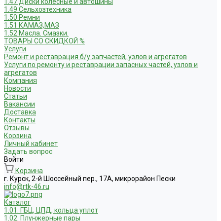
1.47 Диски колесные и автошины
1.49 Сельхозтехника
1.50 Ремни
1.51 КАМАЗ,МАЗ
1.52 Масла. Смазки.
ТОВАРЫ СО СКИДКОЙ %
Услуги
Ремонт и реставрация б/у запчастей, узлов и агрегатов
Услуги по ремонту и реставрации запасных частей, узлов и
агрегатов
Компания
Новости
Статьи
Вакансии
Доставка
Контакты
Отзывы
Корзина
Личный кабинет
Задать вопрос
Войти
Корзина
г. Курск, 2-й Шоссейный пер., 17А, микрорайон Пески
info@rtk-46.ru
Каталог
1.01. ГБЦ, ЦПД, кольца уплот
1.02. Плунжерные пары