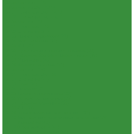
1.32 Запчасти к ДТ-75
1.33 Запчасти к СМД-18,14
1.33.01. Двигатель СМД-14,18
1.33.02. Сцепление СМД-14,18
1.34 Запчасти к Т-16
1.34.01. Двигатель Т-16
1.34.02. Сцепление (21)
1.34.03. Привод гидронасоса (22)
1.34.04. Мост передний (31)
1.34.05. КПП (37)
1.34.06. Рукав левый и правый с тормозом (38)
1.34.07. Передача бортовая правая и левая (39)
1.34.08. Управление (40)
1.34.09. Каркас с панелями (51)
1.35 Запчасти к Т-150
1.35.01. Двигатель СМД-60
1.35.02. Сцепление (21)
1.35.03. Рама (30)
1.35.04. Подвеска (31)
1.35.05 Колесо направляющее (32)
1.35.06 Устройство прицепное (35)
1.35.07. Передача карданная (36)
1.35.08 КПП (37)
1.35.09 Тормоз колесный, мост задний Г (38)
1.35.10. Мост задний с коническими передачами (39)
1.35.11 Управление (40)
1.35.12 Отбор мощности (41)
1.35.13 Тормоз центральный (46)