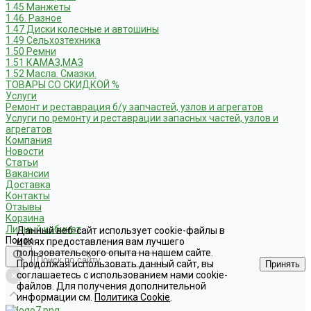
1.45 Манжеты
1.46. Разное
1.47 Диски колесные и автошины
1.49 Сельхозтехника
1.50 Ремни
1.51 КАМАЗ,МАЗ
1.52 Масла. Смазки.
ТОВАРЫ СО СКИДКОЙ %
Услуги
Ремонт и реставрация б/у запчастей, узлов и агрегатов
Услуги по ремонту и реставрации запасных частей, узлов и
агрегатов
Компания
Новости
Статьи
Вакансии
Доставка
Контакты
Отзывы
Корзина
Личный кабинет
Данный веб-сайт использует cookie-файлы в
Поиск
целях предоставления вам лучшего
пользовательского опыта на нашем сайте.
Продолжая использовать данный сайт, вы
Принять
соглашаетесь с использованием нами cookie-
файлов. Для получения дополнительной
информации см.
Политика Cookie
.