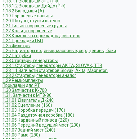
1.18.1.1 Вкладыши ЗПС (РФ)
1.18.1.2 Вкладыши Дайдо (РФ)
1.18.2 Вкладыши (А)
1.19 Поршневые пальцы
1.20 Шатуны, втулки шатуна
1.21 Гильзо-поршневые группы
1.22 Кольца поршневые
1.23 Комплекты прокладок двигателя
1.24 Прокладки ГБЦ
1.25 Фильтры
1.26 Радиаторы водяные, масляные; сердцевины, баки
1.27 Патрубки
1.28 Стартеры, генераторы
1.28.1 Стартеры, генераторы AKITA, SLOVAK, ТТВ
1.28.1.1 Запчасти стартеров Slovak, Akita, Magneton
1.28.2 Стартеры, генераторы аналог
1.29 Ремкомплекты
Прокладки для РТ
1.30 Запчасти к К-700
1.31. Запчасти к МТЗ-80
1.31.01 Двигатель Д-240
1.31.02 Сцепление (160)
1.31.03 Коробка передач (170)
1.31.04 Раздаточная коробка (180)
1.31.05 Карданный привод (220)
1.31.06 Передний ведущий мост (230)
1.31.07 Задний мост (240)
1.31.08 Рама (280)