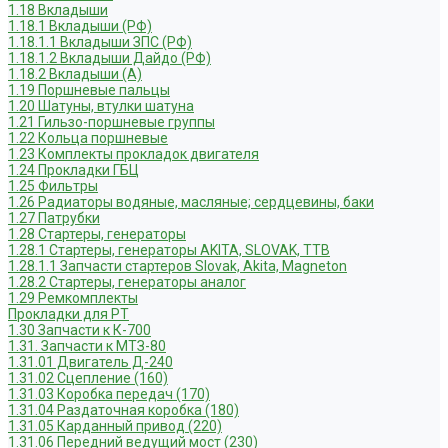
1.18 Вкладыши
1.18.1 Вкладыши (РФ)
1.18.1.1 Вкладыши ЗПС (РФ)
1.18.1.2 Вкладыши Дайдо (РФ)
1.18.2 Вкладыши (А)
1.19 Поршневые пальцы
1.20 Шатуны, втулки шатуна
1.21 Гильзо-поршневые группы
1.22 Кольца поршневые
1.23 Комплекты прокладок двигателя
1.24 Прокладки ГБЦ
1.25 Фильтры
1.26 Радиаторы водяные, масляные; сердцевины, баки
1.27 Патрубки
1.28 Стартеры, генераторы
1.28.1 Стартеры, генераторы AKITA, SLOVAK, ТТВ
1.28.1.1 Запчасти стартеров Slovak, Akita, Magneton
1.28.2 Стартеры, генераторы аналог
1.29 Ремкомплекты
Прокладки для РТ
1.30 Запчасти к К-700
1.31. Запчасти к МТЗ-80
1.31.01 Двигатель Д-240
1.31.02 Сцепление (160)
1.31.03 Коробка передач (170)
1.31.04 Раздаточная коробка (180)
1.31.05 Карданный привод (220)
1.31.06 Передний ведущий мост (230)