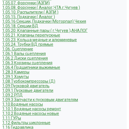
1.05.07. Форсунки (АЗПИ)
1.05.08. Форсунки ( Аналог,ЧТА г.Чугуев )
1.05.10. Распылители ( АЗПИ )
1.05.15. Подкачки ( Аналог )
1.05.16 Секции, Подкачки (Моторпал) Чехия
1.05.18. Секции ВД
1.05.20. Клапанные пары ( г.Чугуев );АНАЛОГ
1.05.21. Клапаны перепускные
1.05.23. Кольца медные и алюминевые
1.05.24. Трубки ВД прямые
1.06. Сцепление
1.06.1 Валы сцепления
1.06.2 Диски сцепления
1.06.3 Корзины сцепления
1.06.4 Подшипники выжимные
1.28.3 Камеры
1.39.1 Хомуты
1.08 Турбокомпрессоры (Д)
1.09 Пусковой двигатель
1.09.1 Пусковые двигатели
1.09.2 РПД
1.09.3 Запчасти к пусковым двигателям
1.10 Водяные насосы
1.10.1 Водяные насосы ремонт
1.10.2 Водяные насосы новые
1.11 ГУРы
1.12 Фильтры циклонные
1.16 Гидравлика