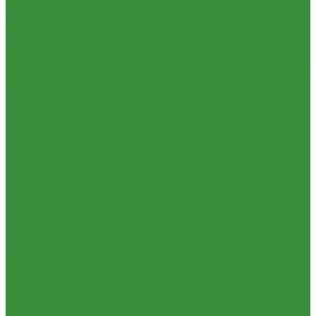
Т-40А, Т-25 (230)
1.37.06. Передача карданная Т-40, Т-25 (240)
1.37.07. Рама Т-40, Т-25 (280)
1.37.08. Передача бортовая Т-40,
Т-25 (290), (39)
1.37.09. Мост перед. невед Т-40, Т-25 (300), (31)
1.37.10. Колеса Т-40, Т-25 (310)
1.37.11. Рулевое управление
Т-40, Т-25 (340), (40)
1.37.12. Тормоза пнев.сист. Т-40, Т-25 (350),
(38)
1.37.13. ВОМ Т-40, Т-25 (420), (41)
1.37.14. Гидравл. сист.
Т-40, Т-25 (461), (22)
1.37.15. Устройство навесн. Т-40, Т-25 (462),
(56)
1.37.16. Кабина и облицовка Т-40, Т-25
1.38 Запчасти к 2ПТС-4, 1ПТС-9
1.39 КРН 2.1
1.40 Подшипники
1.41 Каталоги
1.42 РВД
1.43 Запчасти к СМД-31
1.44 Электрика
1.45 Манжеты
1.46. Разное
1.47 Диски колесные и автошины
1.49 Сельхозтехника
1.50 Ремни
1.51 КАМАЗ,МАЗ
1.52 Масла. Смазки.
ТОВАРЫ СО СКИДКОЙ %
Услуги
Ремонт и реставрация б/у запчастей, узлов и агрегатов
Услуги по ремонту и реставрации запасных частей, узлов и
агрегатов
Компания