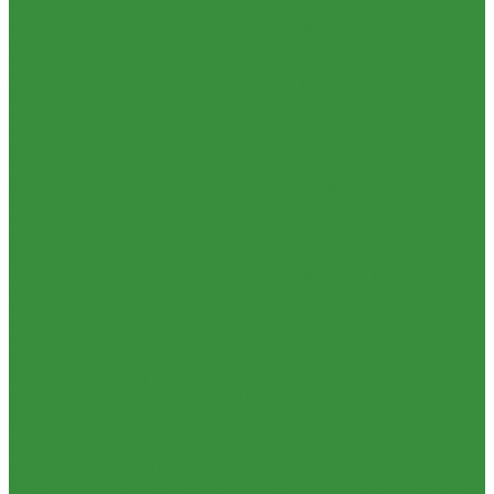
1.34 Запчасти к Т-16
1.34.01. Двигатель Т-16
1.34.02. Сцепление (21)
1.34.03. Привод
гидронасоса (22)
1.34.04. Мост передний (31)
1.34.05. КПП (37)
1.34.06. Рукав левый и правый с тормозом (38)
1.34.07. Передача
бортовая правая и левая (39)
1.34.08. Управление (40)
1.34.09.
Каркас с панелями (51)
1.35 Запчасти к Т-150
1.35.01. Двигатель СМД-60
1.35.02. Сцепление (21)
1.35.03. Рама
(30)
1.35.04. Подвеска (31)
1.35.05 Колесо направляющее (32)
1.35.06 Устройство прицепное (35)
1.35.07. Передача карданная
(36)
1.35.08 КПП (37)
1.35.09 Тормоз колесный, мост задний Г (38)
1.35.10. Мост задний с коническими передачами (39)
1.35.11
Управление (40)
1.35.12 Отбор мощности (41)
1.35.13 Тормоз
центральный (46)
1.35.14 Кабина, облицовка (45,47,66)
1.35.15
Стекла (45)
1.35.16 Гидрав. и пнев.системы 57,53, 64
1.35.17
Навеска (56,58,60)
1.35.18 Мосты передний и задний (72)
1.35.19
Прочее
1.36. Запчасти к ЮМЗ
1.36.01. Двигатель Д-65
1.36.02. Экскаватор
1.36.03. Сцепление
(160)
1.36.04. КПП (170)
1.36.05. Мост задний (240)
1.36.06. Рама
(280)
1.36.07. Передняя ось (300)
1.36.08. Колеса (310)
1.36.09.
Управление (340)
1.36.10. Тормоза (350)
1.36.11. Механизм
отбора мощности (420)
1.36.12. Навеска (460)
1.36.13. Кабина
(670)
1.36.14. Стекла
1.37 Запчасти к Т-25, Т-40
1.37.01. Двигатель Т-40, Т-25 (100)
1.37.02. Сцепление Т-40, Т-25
(160), (21)
1.37.03. КПП Т-40, Т-25 (170), (37)
1.37.04. Коробка
раздаточная Т-40, Т-25 (180)
1.37.05. Мост передний ведущий