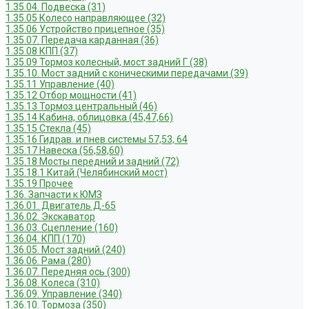
1.35.04. Подвеска (31)
1.35.05 Колесо направляющее (32)
1.35.06 Устройство прицепное (35)
1.35.07. Передача карданная (36)
1.35.08 КПП (37)
1.35.09 Тормоз колесный, мост задний Г (38)
1.35.10. Мост задний с коническими передачами (39)
1.35.11 Управление (40)
1.35.12 Отбор мощности (41)
1.35.13 Тормоз центральный (46)
1.35.14 Кабина, облицовка (45,47,66)
1.35.15 Стекла (45)
1.35.16 Гидрав. и пнев.системы 57,53, 64
1.35.17 Навеска (56,58,60)
1.35.18 Мосты передний и задний (72)
1.35.18.1 Китай (Челябинский мост)
1.35.19 Прочее
1.36. Запчасти к ЮМЗ
1.36.01. Двигатель Д-65
1.36.02. Экскаватор
1.36.03. Сцепление (160)
1.36.04. КПП (170)
1.36.05. Мост задний (240)
1.36.06. Рама (280)
1.36.07. Передняя ось (300)
1.36.08. Колеса (310)
1.36.09. Управление (340)
1.36.10. Тормоза (350)