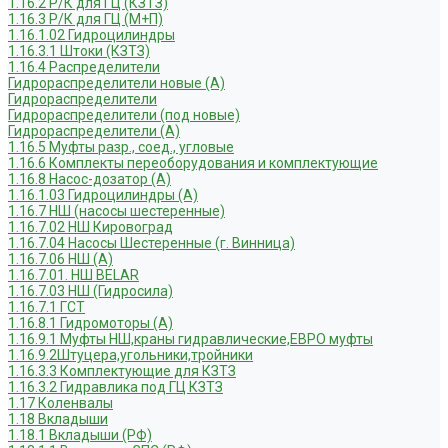
1.16.2 Р/К для ГЦ (КЗТЗ)
1.16.3 Р/К для ГЦ (М+П)
1.16.1.02 Гидроцилиндры
1.16.3.1 Штоки (КЗТЗ)
1.16.4 Распределители
Гидрораспределители новые (А)
Гидрораспределители
Гидрораспределители (под новые)
Гидрораспределители (А)
1.16.5 Муфты разр., соед., угловые
1.16.6 Комплекты переоборудования и комплектующие
1.16.8 Насос-дозатор (А)
1.16.1.03 Гидроцилиндры (А)
1.16.7 НШ (насосы шестеренные)
1.16.7.02 НШ Кировоград
1.16.7.04 Насосы Шестеренные (г. Винница)
1.16.7.06 НШ (А)
1.16.7.01. НШ BELAR
1.16.7.03 НШ (Гидросила)
1.16.7.1 ГСТ
1.16.8.1 Гидромоторы (А)
1.16.9.1 Муфты НШ,краны гидравлические,ЕВРО муфты
1.16.9.2Штуцера,угольники,тройники
1.16.3.3 Комплектующие для КЗТЗ
1.16.3.2 Гидравлика под ГЦ КЗТЗ
1.17 Коленвалы
1.18 Вкладыши
1.18.1 Вкладыши (РФ)