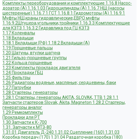
Комплекты переоборудования и комплектующие
1.16.8 Насос-
дозатор (А)
1.16.1.03 Гидроцилиндры (А)
1.16.7 НШ (насосы
шестеренные)
1.16.7.1 ГСТ
1.16.8.1 Гидромоторы (А)
1.16.9.1
Муфты НШ,краны гидравлические,ЕВРО муфты
1.16.9.2Штуцера,угольники,тройники
1.16.3.3 Комплектующие
для КЗТЗ
1.16.3.2 Гидравлика под ГЦ КЗТЗ
1.17 Коленвалы
1.18 Вкладыши
1.18.1 Вкладыши (РФ)
1.18.2 Вкладыши (А)
1.19 Поршневые пальцы
1.20 Шатуны, втулки шатуна
1.21 Гильзо-поршневые группы
1.22 Кольца поршневые
1.23 Комплекты прокладок двигателя
1.24 Прокладки ГБЦ
1.25 Фильтры
1.26 Радиаторы водяные, масляные; сердцевины, баки
1.27 Патрубки
1.28 Стартеры, генераторы
1.28.1 Стартеры, генераторы AKITA, SLOVAK, ТТВ
1.28.1.1
Запчасти стартеров Slovak, Akita, Magneton
1.28.2 Стартеры,
генераторы аналог
1.29 Ремкомплекты
Прокладки для РТ
1.30 Запчасти к К-700
1.31. Запчасти к МТЗ-80
1.31.01 Двигатель Д-240
1.31.02 Сцепление (160)
1.31.03
Коробка передач (170)
1.31.04 Раздаточная коробка (180)