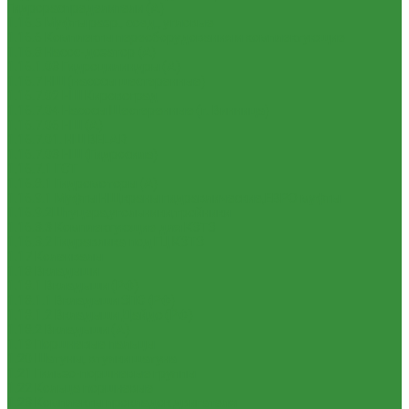
Гидрораспределители (А)
1.16.5 Муфты разр., соед., угловые
1.16.6 Комплекты переоборудования и комплектующие
1.16.8 Насос-дозатор (А)
1.16.1.03 Гидроцилиндры (А)
1.16.7 НШ (насосы шестеренные)
1.16.7.02 НШ Кировоград
1.16.7.04 Насосы Шестеренные (г. Винница)
1.16.7.06 НШ (А)
1.16.7.01. НШ BELAR
1.16.7.03 НШ (Гидросила)
1.16.7.1 ГСТ
1.16.8.1 Гидромоторы (А)
1.16.9.1 Муфты НШ,краны гидравлические,ЕВРО муфты
1.16.9.2Штуцера,угольники,тройники
1.16.3.3 Комплектующие для КЗТЗ
1.16.3.2 Гидравлика под ГЦ КЗТЗ
1.17 Коленвалы
1.18 Вкладыши
1.18.1 Вкладыши (РФ)
1.18.1.1 Вкладыши ЗПС (РФ)
1.18.1.2 Вкладыши Дайдо (РФ)
1.18.2 Вкладыши (А)
1.19 Поршневые пальцы
1.20 Шатуны, втулки шатуна
1.21 Гильзо-поршневые группы
1.22 Кольца поршневые
1.23 Комплекты прокладок двигателя