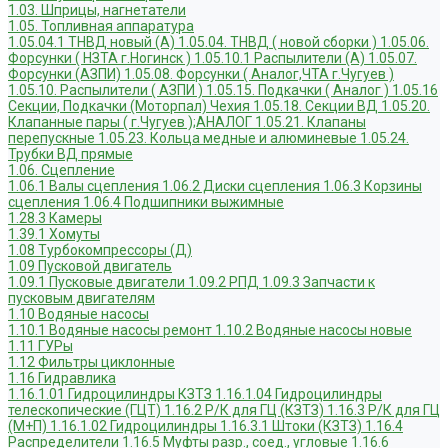
1.03. Шприцы, нагнетатели
1.05. Топливная аппаратура
1.05.04.1 ТНВД новый (А)
1.05.04. ТНВД ( новой сборки )
1.05.06.
Форсунки ( НЗТА г.Ногинск )
1.05.10.1 Распылители (А)
1.05.07.
Форсунки (АЗПИ)
1.05.08. Форсунки ( Аналог,ЧТА г.Чугуев )
1.05.10. Распылители ( АЗПИ )
1.05.15. Подкачки ( Аналог )
1.05.16
Секции, Подкачки (Моторпал) Чехия
1.05.18. Секции ВД
1.05.20.
Клапанные пары ( г.Чугуев );АНАЛОГ
1.05.21. Клапаны
перепускные
1.05.23. Кольца медные и алюминевые
1.05.24.
Трубки ВД прямые
1.06. Сцепление
1.06.1 Валы сцепления
1.06.2 Диски сцепления
1.06.3 Корзины
сцепления
1.06.4 Подшипники выжимные
1.28.3 Камеры
1.39.1 Хомуты
1.08 Турбокомпрессоры (Д)
1.09 Пусковой двигатель
1.09.1 Пусковые двигатели
1.09.2 РПД
1.09.3 Запчасти к
пусковым двигателям
1.10 Водяные насосы
1.10.1 Водяные насосы ремонт
1.10.2 Водяные насосы новые
1.11 ГУРы
1.12 Фильтры циклонные
1.16 Гидравлика
1.16.1.01 Гидроцилиндры КЗТЗ
1.16.1.04 Гидроцилиндры
телескопические (ГЦТ)
1.16.2 Р/К для ГЦ (КЗТЗ)
1.16.3 Р/К для ГЦ
(М+П)
1.16.1.02 Гидроцилиндры
1.16.3.1 Штоки (КЗТЗ)
1.16.4
Распределители
1.16.5 Муфты разр., соед., угловые
1.16.6