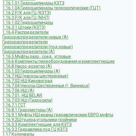
1.16.1.01 Гидроцилиндры КЗТЗ
1.16.1.04 Гидроцилиндры телескопические (ГЦТ)
1.16.2 Р/К для ГЦ (КЗТЗ)
1.16.3 Р/К для ГЦ (М+П)
1.16.1.02 Гидроцилиндры
1.16.3.1 Штоки (КЗТЗ)
1.16.4 Распределители
Гидрораспределители новые (А)
Гидрораспределители
Гидрораспределители (под новые)
Гидрораспределители (А)
1.16.5 Муфты разр., соед., угловые
1.16.6 Комплекты переоборудования и комплектующие
1.16.8 Насос-дозатор (А)
1.16.1.03 Гидроцилиндры (А)
1.16.7 НШ (насосы шестеренные)
1.16.7.02 НШ Кировоград
1.16.7.04 Насосы Шестеренные (г. Винница)
1.16.7.06 НШ (А)
1.16.7.01. НШ BELAR
1.16.7.03 НШ (Гидросила)
1.16.7.1 ГСТ
1.16.8.1 Гидромоторы (А)
1.16.9.1 Муфты НШ,краны гидравлические,ЕВРО муфты
1.16.9.2Штуцера,угольники,тройники
1.16.3.3 Комплектующие для КЗТЗ
1.16.3.2 Гидравлика под ГЦ КЗТЗ
1.17 Коленвалы