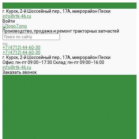
г. Курск, 2-й Шоссейный пер., 17А, микрорайон Пески
info@rtk-46.ru
Войти
Производство, продажа и ремонт тракторных запчастей
+7 (4712) 44-60-30
+7 (4712) 44-60-30
г. Курск, 2-й Шоссейный пер., 17А, микрорайон Пески
Офис: пн-пт 09:00–17:30 Склад: пн-пт 09:00–16:00
info@rtk-46.ru
Заказать звонок
Каталог
1.01. ГБЦ, ЦПД, кольца уплот
1.02. Плунжерные пары
1.03. Шприцы, нагнетатели
1.05. Топливная аппаратура
1.05.04.1 ТНВД новый (А)
1.05.04. ТНВД ( новой сборки )
1.05.06.
Форсунки ( НЗТА г.Ногинск )
1.05.10.1 Распылители (А)
1.05.07.
Форсунки (АЗПИ)
1.05.08. Форсунки ( Аналог,ЧТА г.Чугуев )
1.05.10. Распылители ( АЗПИ )
1.05.15. Подкачки ( Аналог )
1.05.16
Секции, Подкачки (Моторпал) Чехия
1.05.18. Секции ВД
1.05.20.
Клапанные пары ( г.Чугуев );АНАЛОГ
1.05.21. Клапаны
перепускные
1.05.23. Кольца медные и алюминевые
1.05.24.
Трубки ВД прямые