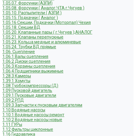
1.05.07. Форсунки (АЗПИ)
1.05.08. Форсунки ( Аналог,ЧТА г.Чугуев )
1.05.10. Распылители ( АЗПИ )
1.05.15. Подкачки ( Аналог )
1.05.16 Секции, Подкачки (Моторпал) Чехия
1.05.18. Секции ВД
1.05.20. Клапанные пары ( г.Чугуев );АНАЛОГ
1.05.21. Клапаны перепускные
1.05.23. Кольца медные и алюминевые
1.05.24. Трубки ВД прямые
1.06. Сцепление
1.06.1 Валы сцепления
1.06.2 Диски сцепления
1.06.3 Корзины сцепления
1.06.4 Подшипники выжимные
1.28.3 Камеры
1.39.1 Хомуты
1.08 Турбокомпрессоры (Д)
1.09 Пусковой двигатель
1.09.1 Пусковые двигатели
1.09.2 РПД
1.09.3 Запчасти к пусковым двигателям
1.10 Водяные насосы
1.10.1 Водяные насосы ремонт
1.10.2 Водяные насосы новые
1.11 ГУРы
1.12 Фильтры циклонные
1.16 Гидравлика