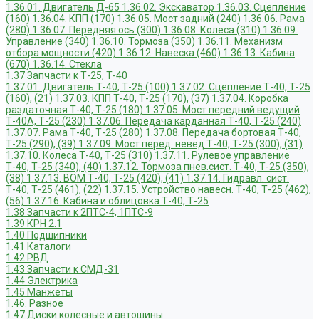
1.36.01. Двигатель Д-65
1.36.02. Экскаватор
1.36.03. Сцепление
(160)
1.36.04. КПП (170)
1.36.05. Мост задний (240)
1.36.06. Рама
(280)
1.36.07. Передняя ось (300)
1.36.08. Колеса (310)
1.36.09.
Управление (340)
1.36.10. Тормоза (350)
1.36.11. Механизм
отбора мощности (420)
1.36.12. Навеска (460)
1.36.13. Кабина
(670)
1.36.14. Стекла
1.37 Запчасти к Т-25, Т-40
1.37.01. Двигатель Т-40, Т-25 (100)
1.37.02. Сцепление Т-40, Т-25
(160), (21)
1.37.03. КПП Т-40, Т-25 (170), (37)
1.37.04. Коробка
раздаточная Т-40, Т-25 (180)
1.37.05. Мост передний ведущий
Т-40А, Т-25 (230)
1.37.06. Передача карданная Т-40, Т-25 (240)
1.37.07. Рама Т-40, Т-25 (280)
1.37.08. Передача бортовая Т-40,
Т-25 (290), (39)
1.37.09. Мост перед. невед Т-40, Т-25 (300), (31)
1.37.10. Колеса Т-40, Т-25 (310)
1.37.11. Рулевое управление
Т-40, Т-25 (340), (40)
1.37.12. Тормоза пнев.сист. Т-40, Т-25 (350),
(38)
1.37.13. ВОМ Т-40, Т-25 (420), (41)
1.37.14. Гидравл. сист.
Т-40, Т-25 (461), (22)
1.37.15. Устройство навесн. Т-40, Т-25 (462),
(56)
1.37.16. Кабина и облицовка Т-40, Т-25
1.38 Запчасти к 2ПТС-4, 1ПТС-9
1.39 КРН 2.1
1.40 Подшипники
1.41 Каталоги
1.42 РВД
1.43 Запчасти к СМД-31
1.44 Электрика
1.45 Манжеты
1.46. Разное
1.47 Диски колесные и автошины