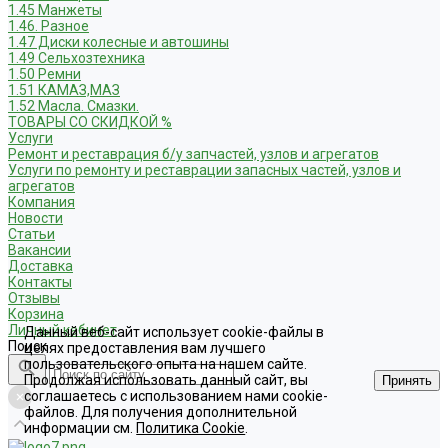
1.45 Манжеты
1.46. Разное
1.47 Диски колесные и автошины
1.49 Сельхозтехника
1.50 Ремни
1.51 КАМАЗ,МАЗ
1.52 Масла. Смазки.
ТОВАРЫ СО СКИДКОЙ %
Услуги
Ремонт и реставрация б/у запчастей, узлов и агрегатов
Услуги по ремонту и реставрации запасных частей, узлов и
агрегатов
Компания
Новости
Статьи
Вакансии
Доставка
Контакты
Отзывы
Корзина
Личный кабинет
Данный веб-сайт использует cookie-файлы в
Поиск
целях предоставления вам лучшего
пользовательского опыта на нашем сайте.
Продолжая использовать данный сайт, вы
Принять
соглашаетесь с использованием нами cookie-
файлов. Для получения дополнительной
информации см.
Политика Cookie
.