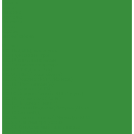
Новости
Статьи
Вакансии
Доставка
Контакты
Отзывы
Корзина
Личный кабинет
...
Каталог
1.01. ГБЦ, ЦПД, кольца уплот
1.02. Плунжерные пары
1.03. Шприцы, нагнетатели
1.05. Топливная аппаратура
1.05.04.1 ТНВД новый (А)
1.05.04. ТНВД ( новой сборки )
1.05.06. Форсунки ( НЗТА г.Ногинск )
1.05.10.1 Распылители (А)
1.05.07. Форсунки (АЗПИ)
1.05.08. Форсунки ( Аналог,ЧТА г.Чугуев )
1.05.10. Распылители ( АЗПИ )
1.05.15. Подкачки ( Аналог )
1.05.16 Секции, Подкачки (Моторпал) Чехия
1.05.18. Секции ВД
1.05.20. Клапанные пары ( г.Чугуев );АНАЛОГ
1.05.21. Клапаны перепускные
1.05.23. Кольца медные и алюминевые
1.05.24. Трубки ВД прямые