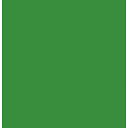
1.20 Шатуны, втулки шатуна
1.21 Гильзо-поршневые группы
1.22 Кольца поршневые
1.23 Комплекты прокладок двигателя
1.24 Прокладки ГБЦ
1.25 Фильтры
1.26 Радиаторы водяные, масляные; сердцевины, баки
1.27 Патрубки
1.28 Стартеры, генераторы
1.28.1 Стартеры, генераторы AKITA, SLOVAK, ТТВ
1.28.1.1
Запчасти стартеров Slovak, Akita, Magneton
1.28.2 Стартеры,
генераторы аналог
1.29 Ремкомплекты
Прокладки для РТ
1.30 Запчасти к К-700
1.31. Запчасти к МТЗ-80
1.31.01 Двигатель Д-240
1.31.02 Сцепление (160)
1.31.03
Коробка передач (170)
1.31.04 Раздаточная коробка (180)
1.31.05 Карданный привод (220)
1.31.06 Передний ведущий мост
(230)
1.31.07 Задний мост (240)
1.31.08 Рама (280)
1.31.09
Передняя ось (300)
1.31.10 Колеса и ступицы (310)
1.31.11
Рулевое управление (340)
1.31.12 Тормоза и пневмосистема
(350)
1.31.13 Электрооборудование (372) и приборы (380)
1.31.14 Отбор мощности (420)
1.31.15 Навеска (460)
1.31.17
Кабина (670)
1.32 Запчасти к ДТ-75
1.33 Запчасти к СМД-18,14
1.33.01. Двигатель СМД-14,18
1.33.02. Сцепление СМД-14,18