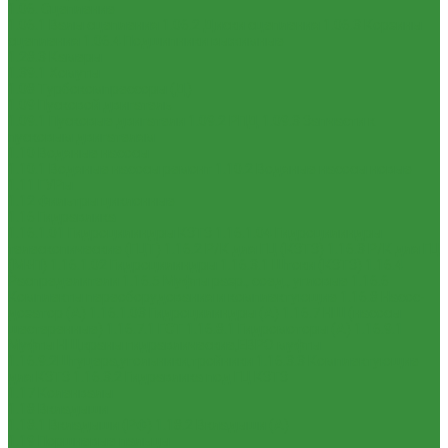
1.06. Сцепление
1.06.1 Валы сцепления
1.06.2 Диски сцепления
1.06.3 Корзины
сцепления
1.06.4 Подшипники выжимные
1.28.3 Камеры
1.39.1 Хомуты
1.08 Турбокомпрессоры (Д)
1.09 Пусковой двигатель
1.09.1 Пусковые двигатели
1.09.2 РПД
1.09.3 Запчасти к
пусковым двигателям
1.10 Водяные насосы
1.10.1 Водяные насосы ремонт
1.10.2 Водяные насосы новые
1.11 ГУРы
1.12 Фильтры циклонные
1.16 Гидравлика
1.16.1.01 Гидроцилиндры КЗТЗ
1.16.1.04 Гидроцилиндры
телескопические (ГЦТ)
1.16.2 Р/К для ГЦ (КЗТЗ)
1.16.3 Р/К для ГЦ
(М+П)
1.16.1.02 Гидроцилиндры
1.16.3.1 Штоки (КЗТЗ)
1.16.4
Распределители
1.16.5 Муфты разр., соед., угловые
1.16.6
Комплекты переоборудования и комплектующие
1.16.8 Насос-
дозатор (А)
1.16.1.03 Гидроцилиндры (А)
1.16.7 НШ (насосы
шестеренные)
1.16.7.1 ГСТ
1.16.8.1 Гидромоторы (А)
1.16.9.1
Муфты НШ,краны гидравлические,ЕВРО муфты
1.16.9.2Штуцера,угольники,тройники
1.16.3.3 Комплектующие
для КЗТЗ
1.16.3.2 Гидравлика под ГЦ КЗТЗ
1.17 Коленвалы
1.18 Вкладыши
1.18.1 Вкладыши (РФ)
1.18.2 Вкладыши (А)
1.19 Поршневые пальцы