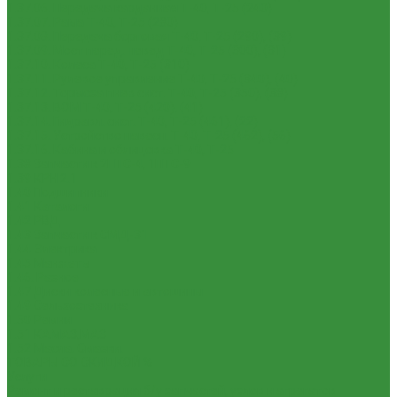
1.37.06. Передача карданная Т-40, Т-25 (240)
1.37.07. Рама Т-40, Т-25 (280)
1.37.08. Передача бортовая Т-40, Т-25 (290), (39)
1.37.09. Мост перед. невед Т-40, Т-25 (300), (31)
1.37.10. Колеса Т-40, Т-25 (310)
1.37.11. Рулевое управление Т-40, Т-25 (340), (40)
1.37.12. Тормоза пнев.сист. Т-40, Т-25 (350), (38)
1.37.13. ВОМ Т-40, Т-25 (420), (41)
1.37.14. Гидравл. сист. Т-40, Т-25 (461), (22)
1.37.15. Устройство навесн. Т-40, Т-25 (462), (56)
1.37.16. Кабина и облицовка Т-40, Т-25
1.38 Запчасти к 2ПТС-4, 1ПТС-9
1.39 КРН 2.1
1.40 Подшипники
1.41 Каталоги
1.42 РВД
1.43 Запчасти к СМД-31
1.44 Электрика
1.45 Манжеты
1.46. Разное
1.47 Диски колесные и автошины
1.49 Сельхозтехника
1.50 Ремни
1.51 КАМАЗ,МАЗ
1.52 Масла. Смазки.
ТОВАРЫ СО СКИДКОЙ %
Услуги
Ремонт и реставрация б/у запчастей, узлов и агрегатов