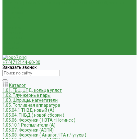
Услуги по ремонту и реставрации запасных частей, узлов и
агрегатов
Компания
Новости
Статьи
Вакансии
Доставка
Контакты
Отзывы
Корзина
Личный кабинет
+7 (4712) 44-60-30
Заказать звонок
Каталог
1.01. ГБЦ, ЦПД, кольца уплот
1.02. Плунжерные пары
1.03. Шприцы, нагнетатели
1.05. Топливная аппаратура
1.05.04.1 ТНВД новый (А)
1.05.04. ТНВД ( новой сборки )
1.05.06. Форсунки ( НЗТА г.Ногинск )
1.05.10.1 Распылители (А)
1.05.07. Форсунки (АЗПИ)
1.05.08. Форсунки ( Аналог,ЧТА г.Чугуев )