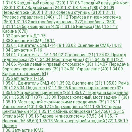
1.31.05 Карданный привод (220)
1.31.06 Передний ведущий мост
(230)
1.31.07 Задний мост (240)
1.31.08 Рама (280)
1.31.09
Передняя ось (300)
1.31.10 Колеса и ступицы (310)
1.31.11
Рулевое управление (340)
1.31.12 Тормоза и пневмосистема
(350)
1.31.13 Электрооборудование (372) и приборы (380)
1.31.14 Отбор мощности (420)
1.31.15 Навеска (460)
1.31.17
Кабина (670)
1.32 Запчасти к ДТ-75
1.33 Запчасти к СМД-18,14
1.33.01. Двигатель СМД-14,18
1.33.02. Сцепление СМД-14,18
1.34 Запчасти к Т-16
1.34.01. Двигатель Т-16
1.34.02. Сцепление (21)
1.34.03. Привод
гидронасоса (22)
1.34.04. Мост передний (31)
1.34.05. КПП (37)
1.34.06. Рукав левый и правый с тормозом (38)
1.34.07. Передача
бортовая правая и левая (39)
1.34.08. Управление (40)
1.34.09.
Каркас с панелями (51)
1.35 Запчасти к Т-150
1.35.01. Двигатель СМД-60
1.35.02. Сцепление (21)
1.35.03. Рама
(30)
1.35.04. Подвеска (31)
1.35.05 Колесо направляющее (32)
1.35.06 Устройство прицепное (35)
1.35.07. Передача карданная
(36)
1.35.08 КПП (37)
1.35.09 Тормоз колесный, мост задний Г (38)
1.35.10. Мост задний с коническими передачами (39)
1.35.11
Управление (40)
1.35.12 Отбор мощности (41)
1.35.13 Тормоз
центральный (46)
1.35.14 Кабина, облицовка (45,47,66)
1.35.15
Стекла (45)
1.35.16 Гидрав. и пнев.системы 57,53, 64
1.35.17
Навеска (56,58,60)
1.35.18 Мосты передний и задний (72)
1.35.19
Прочее
1.36. Запчасти к ЮМЗ