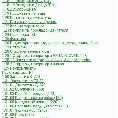
1.18.1.1 Вкладыши ЗПС (РФ)
1.18.1.2 Вкладыши Дайдо (РФ)
1.18.2 Вкладыши (А)
1.19 Поршневые пальцы
1.20 Шатуны, втулки шатуна
1.21 Гильзо-поршневые группы
1.22 Кольца поршневые
1.23 Комплекты прокладок двигателя
1.24 Прокладки ГБЦ
1.25 Фильтры
1.26 Радиаторы водяные, масляные; сердцевины, баки
1.27 Патрубки
1.28 Стартеры, генераторы
1.28.1 Стартеры, генераторы AKITA, SLOVAK, ТТВ
1.28.1.1 Запчасти стартеров Slovak, Akita, Magneton
1.28.2 Стартеры, генераторы аналог
1.29 Ремкомплекты
Прокладки для РТ
1.30 Запчасти к К-700
1.31. Запчасти к МТЗ-80
1.31.01 Двигатель Д-240
1.31.02 Сцепление (160)
1.31.03 Коробка передач (170)
1.31.04 Раздаточная коробка (180)
1.31.05 Карданный привод (220)
1.31.06 Передний ведущий мост (230)
1.31.07 Задний мост (240)
1.31.08 Рама (280)