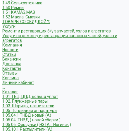
1.49 Сельхозтехника
1.50 Ремни
1.51 КАМАЗ,МАЗ
1.52 Масла. Смазки.
ТОВАРЫ СО СКИДКОЙ %
Услуги
Ремонт и реставрация б/у запчастей, узлов и агрегатов
Услуги по ремонту и реставрации запасных частей, узлов и
агрегатов
Компания
Новости
Статьи
Вакансии
Доставка
Контакты
Отзывы
Корзина
Личный кабинет
...
Каталог
1.01. ГБЦ, ЦПД, кольца уплот
1.02. Плунжерные пары
1.03. Шприцы, нагнетатели
1.05. Топливная аппаратура
1.05.04.1 ТНВД новый (А)
1.05.04. ТНВД ( новой сборки )
1.05.06. Форсунки ( НЗТА г.Ногинск )
1.05.10.1 Распылители (А)