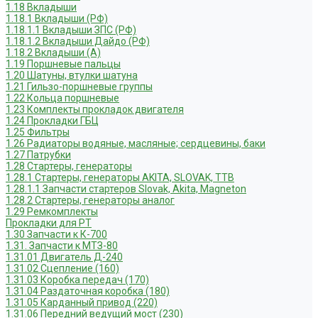
1.18 Вкладыши
1.18.1 Вкладыши (РФ)
1.18.1.1 Вкладыши ЗПС (РФ)
1.18.1.2 Вкладыши Дайдо (РФ)
1.18.2 Вкладыши (А)
1.19 Поршневые пальцы
1.20 Шатуны, втулки шатуна
1.21 Гильзо-поршневые группы
1.22 Кольца поршневые
1.23 Комплекты прокладок двигателя
1.24 Прокладки ГБЦ
1.25 Фильтры
1.26 Радиаторы водяные, масляные; сердцевины, баки
1.27 Патрубки
1.28 Стартеры, генераторы
1.28.1 Стартеры, генераторы AKITA, SLOVAK, ТТВ
1.28.1.1 Запчасти стартеров Slovak, Akita, Magneton
1.28.2 Стартеры, генераторы аналог
1.29 Ремкомплекты
Прокладки для РТ
1.30 Запчасти к К-700
1.31. Запчасти к МТЗ-80
1.31.01 Двигатель Д-240
1.31.02 Сцепление (160)
1.31.03 Коробка передач (170)
1.31.04 Раздаточная коробка (180)
1.31.05 Карданный привод (220)
1.31.06 Передний ведущий мост (230)