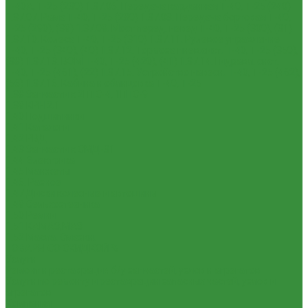
Т-40А, Т-25 (230)
1.37.06. Передача карданная Т-40, Т-25 (240)
1.37.07. Рама Т-40, Т-25 (280)
1.37.08. Передача бортовая Т-40,
Т-25 (290), (39)
1.37.09. Мост перед. невед Т-40, Т-25 (300), (31)
1.37.10. Колеса Т-40, Т-25 (310)
1.37.11. Рулевое управление
Т-40, Т-25 (340), (40)
1.37.12. Тормоза пнев.сист. Т-40, Т-25 (350),
(38)
1.37.13. ВОМ Т-40, Т-25 (420), (41)
1.37.14. Гидравл. сист.
Т-40, Т-25 (461), (22)
1.37.15. Устройство навесн. Т-40, Т-25 (462),
(56)
1.37.16. Кабина и облицовка Т-40, Т-25
1.38 Запчасти к 2ПТС-4, 1ПТС-9
1.39 КРН 2.1
1.40 Подшипники
1.41 Каталоги
1.42 РВД
1.43 Запчасти к СМД-31
1.44 Электрика
1.45 Манжеты
1.46. Разное
1.47 Диски колесные и автошины
1.49 Сельхозтехника
1.50 Ремни
1.51 КАМАЗ,МАЗ
1.52 Масла. Смазки.
ТОВАРЫ СО СКИДКОЙ %
Услуги
Ремонт и реставрация б/у запчастей, узлов и агрегатов
Услуги по ремонту и реставрации запасных частей, узлов и
агрегатов
Компания