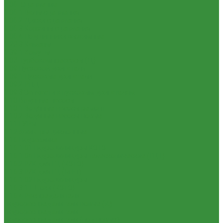
1.06. Сцепление
1.06.1 Валы сцепления
1.06.2 Диски сцепления
1.06.3 Корзины сцепления
1.06.4 Подшипники выжимные
1.28.3 Камеры
1.39.1 Хомуты
1.08 Турбокомпрессоры (Д)
1.09 Пусковой двигатель
1.09.1 Пусковые двигатели
1.09.2 РПД
1.09.3 Запчасти к пусковым двигателям
1.10 Водяные насосы
1.10.1 Водяные насосы ремонт
1.10.2 Водяные насосы новые
1.11 ГУРы
1.12 Фильтры циклонные
1.16 Гидравлика
1.16.1.01 Гидроцилиндры КЗТЗ
1.16.1.04 Гидроцилиндры телескопические (ГЦТ)
1.16.2 Р/К для ГЦ (КЗТЗ)
1.16.3 Р/К для ГЦ (М+П)
1.16.1.02 Гидроцилиндры
1.16.3.1 Штоки (КЗТЗ)
1.16.4 Распределители
Гидрораспределители новые (А)
Гидрораспределители
Гидрораспределители (под новые)