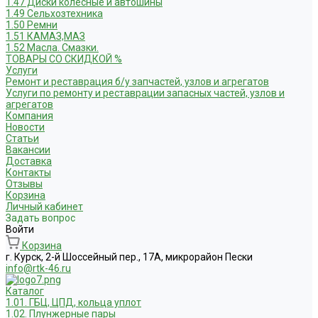
1.47 Диски колесные и автошины
1.49 Сельхозтехника
1.50 Ремни
1.51 КАМАЗ,МАЗ
1.52 Масла. Смазки.
ТОВАРЫ СО СКИДКОЙ %
Услуги
Ремонт и реставрация б/у запчастей, узлов и агрегатов
Услуги по ремонту и реставрации запасных частей, узлов и
агрегатов
Компания
Новости
Статьи
Вакансии
Доставка
Контакты
Отзывы
Корзина
Личный кабинет
Задать вопрос
Войти
Корзина
г. Курск, 2-й Шоссейный пер., 17А, микрорайон Пески
info@rtk-46.ru
Каталог
1.01. ГБЦ, ЦПД, кольца уплот
1.02. Плунжерные пары