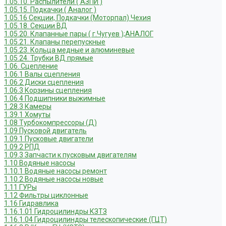
1.05.10. Распылители ( АЗПИ )
1.05.15. Подкачки ( Аналог )
1.05.16 Секции, Подкачки (Моторпал) Чехия
1.05.18. Секции ВД
1.05.20. Клапанные пары ( г.Чугуев );АНАЛОГ
1.05.21. Клапаны перепускные
1.05.23. Кольца медные и алюминевые
1.05.24. Трубки ВД прямые
1.06. Сцепление
1.06.1 Валы сцепления
1.06.2 Диски сцепления
1.06.3 Корзины сцепления
1.06.4 Подшипники выжимные
1.28.3 Камеры
1.39.1 Хомуты
1.08 Турбокомпрессоры (Д)
1.09 Пусковой двигатель
1.09.1 Пусковые двигатели
1.09.2 РПД
1.09.3 Запчасти к пусковым двигателям
1.10 Водяные насосы
1.10.1 Водяные насосы ремонт
1.10.2 Водяные насосы новые
1.11 ГУРы
1.12 Фильтры циклонные
1.16 Гидравлика
1.16.1.01 Гидроцилиндры КЗТЗ
1.16.1.04 Гидроцилиндры телескопические (ГЦТ)