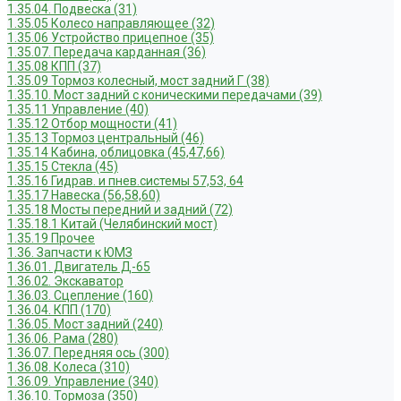
1.35.04. Подвеска (31)
1.35.05 Колесо направляющее (32)
1.35.06 Устройство прицепное (35)
1.35.07. Передача карданная (36)
1.35.08 КПП (37)
1.35.09 Тормоз колесный, мост задний Г (38)
1.35.10. Мост задний с коническими передачами (39)
1.35.11 Управление (40)
1.35.12 Отбор мощности (41)
1.35.13 Тормоз центральный (46)
1.35.14 Кабина, облицовка (45,47,66)
1.35.15 Стекла (45)
1.35.16 Гидрав. и пнев.системы 57,53, 64
1.35.17 Навеска (56,58,60)
1.35.18 Мосты передний и задний (72)
1.35.18.1 Китай (Челябинский мост)
1.35.19 Прочее
1.36. Запчасти к ЮМЗ
1.36.01. Двигатель Д-65
1.36.02. Экскаватор
1.36.03. Сцепление (160)
1.36.04. КПП (170)
1.36.05. Мост задний (240)
1.36.06. Рама (280)
1.36.07. Передняя ось (300)
1.36.08. Колеса (310)
1.36.09. Управление (340)
1.36.10. Тормоза (350)