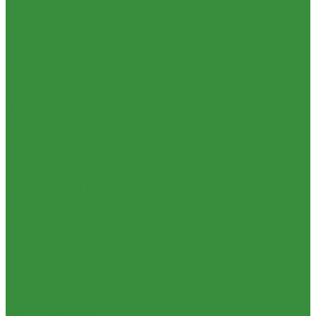
1.24 Прокладки ГБЦ
1.25 Фильтры
1.26 Радиаторы водяные, масляные; сердцевины, баки
1.27 Патрубки
1.28 Стартеры, генераторы
1.28.1 Стартеры, генераторы AKITA, SLOVAK, ТТВ
1.28.1.1 Запчасти стартеров Slovak, Akita, Magneton
1.28.2 Стартеры, генераторы аналог
1.29 Ремкомплекты
Прокладки для РТ
1.30 Запчасти к К-700
1.31. Запчасти к МТЗ-80
1.31.01 Двигатель Д-240
1.31.02 Сцепление (160)
1.31.03 Коробка передач (170)
1.31.04 Раздаточная коробка (180)
1.31.05 Карданный привод (220)
1.31.06 Передний ведущий мост (230)
1.31.07 Задний мост (240)
1.31.08 Рама (280)
1.31.09 Передняя ось (300)
1.31.10 Колеса и ступицы (310)
1.31.11 Рулевое управление (340)
1.31.12 Тормоза и пневмосистема (350)
1.31.13 Электрооборудование (372) и приборы (380)
1.31.14 Отбор мощности (420)
1.31.15 Навеска (460)
1.31.17 Кабина (670)