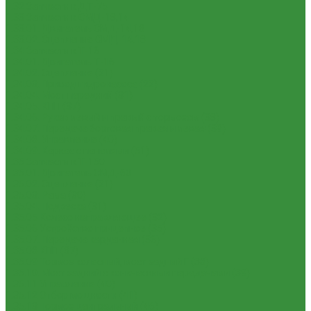
1.32 Запчасти к ДТ-75
1.33 Запчасти к СМД-18,14
1.33.01. Двигатель СМД-14,18
1.33.02. Сцепление СМД-14,18
1.34 Запчасти к Т-16
1.34.01. Двигатель Т-16
1.34.02. Сцепление (21)
1.34.03. Привод гидронасоса (22)
1.34.04. Мост передний (31)
1.34.05. КПП (37)
1.34.06. Рукав левый и правый с тормозом (38)
1.34.07. Передача бортовая правая и левая (39)
1.34.08. Управление (40)
1.34.09. Каркас с панелями (51)
1.35 Запчасти к Т-150
1.35.01. Двигатель СМД-60
1.35.02. Сцепление (21)
1.35.03. Рама (30)
1.35.04. Подвеска (31)
1.35.05 Колесо направляющее (32)
1.35.06 Устройство прицепное (35)
1.35.07. Передача карданная (36)
1.35.08 КПП (37)
1.35.09 Тормоз колесный, мост задний Г (38)
1.35.10. Мост задний с коническими передачами (39)
1.35.11 Управление (40)
1.35.12 Отбор мощности (41)
1.35.13 Тормоз центральный (46)