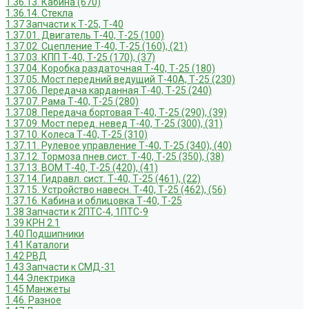
1.36.13. Кабина (670)
1.36.14. Стекла
1.37 Запчасти к Т-25, Т-40
1.37.01. Двигатель Т-40, Т-25 (100)
1.37.02. Сцепление Т-40, Т-25 (160), (21)
1.37.03. КПП Т-40, Т-25 (170), (37)
1.37.04. Коробка раздаточная Т-40, Т-25 (180)
1.37.05. Мост передний ведущий Т-40А, Т-25 (230)
1.37.06. Передача карданная Т-40, Т-25 (240)
1.37.07. Рама Т-40, Т-25 (280)
1.37.08. Передача бортовая Т-40, Т-25 (290), (39)
1.37.09. Мост перед. невед Т-40, Т-25 (300), (31)
1.37.10. Колеса Т-40, Т-25 (310)
1.37.11. Рулевое управление Т-40, Т-25 (340), (40)
1.37.12. Тормоза пнев.сист. Т-40, Т-25 (350), (38)
1.37.13. ВОМ Т-40, Т-25 (420), (41)
1.37.14. Гидравл. сист. Т-40, Т-25 (461), (22)
1.37.15. Устройство навесн. Т-40, Т-25 (462), (56)
1.37.16. Кабина и облицовка Т-40, Т-25
1.38 Запчасти к 2ПТС-4, 1ПТС-9
1.39 КРН 2.1
1.40 Подшипники
1.41 Каталоги
1.42 РВД
1.43 Запчасти к СМД-31
1.44 Электрика
1.45 Манжеты
1.46. Разное