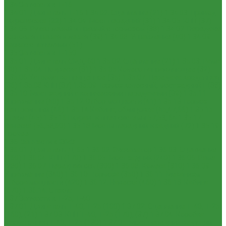
1.34 Запчасти к Т-16
1.34.01. Двигатель Т-16
1.34.02. Сцепление (21)
1.34.03. Привод
гидронасоса (22)
1.34.04. Мост передний (31)
1.34.05. КПП (37)
1.34.06. Рукав левый и правый с тормозом (38)
1.34.07. Передача
бортовая правая и левая (39)
1.34.08. Управление (40)
1.34.09.
Каркас с панелями (51)
1.35 Запчасти к Т-150
1.35.01. Двигатель СМД-60
1.35.02. Сцепление (21)
1.35.03. Рама
(30)
1.35.04. Подвеска (31)
1.35.05 Колесо направляющее (32)
1.35.06 Устройство прицепное (35)
1.35.07. Передача карданная
(36)
1.35.08 КПП (37)
1.35.09 Тормоз колесный, мост задний Г (38)
1.35.10. Мост задний с коническими передачами (39)
1.35.11
Управление (40)
1.35.12 Отбор мощности (41)
1.35.13 Тормоз
центральный (46)
1.35.14 Кабина, облицовка (45,47,66)
1.35.15
Стекла (45)
1.35.16 Гидрав. и пнев.системы 57,53, 64
1.35.17
Навеска (56,58,60)
1.35.18 Мосты передний и задний (72)
1.35.19
Прочее
1.36. Запчасти к ЮМЗ
1.36.01. Двигатель Д-65
1.36.02. Экскаватор
1.36.03. Сцепление
(160)
1.36.04. КПП (170)
1.36.05. Мост задний (240)
1.36.06. Рама
(280)
1.36.07. Передняя ось (300)
1.36.08. Колеса (310)
1.36.09.
Управление (340)
1.36.10. Тормоза (350)
1.36.11. Механизм
отбора мощности (420)
1.36.12. Навеска (460)
1.36.13. Кабина
(670)
1.36.14. Стекла
1.37 Запчасти к Т-25, Т-40
1.37.01. Двигатель Т-40, Т-25 (100)
1.37.02. Сцепление Т-40, Т-25
(160), (21)
1.37.03. КПП Т-40, Т-25 (170), (37)
1.37.04. Коробка
раздаточная Т-40, Т-25 (180)
1.37.05. Мост передний ведущий