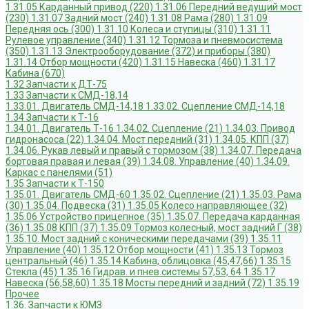
1.31.05 Карданный привод (220)
1.31.06 Передний ведущий мост
(230)
1.31.07 Задний мост (240)
1.31.08 Рама (280)
1.31.09
Передняя ось (300)
1.31.10 Колеса и ступицы (310)
1.31.11
Рулевое управление (340)
1.31.12 Тормоза и пневмосистема
(350)
1.31.13 Электрооборудование (372) и приборы (380)
1.31.14 Отбор мощности (420)
1.31.15 Навеска (460)
1.31.17
Кабина (670)
1.32 Запчасти к ДТ-75
1.33 Запчасти к СМД-18,14
1.33.01. Двигатель СМД-14,18
1.33.02. Сцепление СМД-14,18
1.34 Запчасти к Т-16
1.34.01. Двигатель Т-16
1.34.02. Сцепление (21)
1.34.03. Привод
гидронасоса (22)
1.34.04. Мост передний (31)
1.34.05. КПП (37)
1.34.06. Рукав левый и правый с тормозом (38)
1.34.07. Передача
бортовая правая и левая (39)
1.34.08. Управление (40)
1.34.09.
Каркас с панелями (51)
1.35 Запчасти к Т-150
1.35.01. Двигатель СМД-60
1.35.02. Сцепление (21)
1.35.03. Рама
(30)
1.35.04. Подвеска (31)
1.35.05 Колесо направляющее (32)
1.35.06 Устройство прицепное (35)
1.35.07. Передача карданная
(36)
1.35.08 КПП (37)
1.35.09 Тормоз колесный, мост задний Г (38)
1.35.10. Мост задний с коническими передачами (39)
1.35.11
Управление (40)
1.35.12 Отбор мощности (41)
1.35.13 Тормоз
центральный (46)
1.35.14 Кабина, облицовка (45,47,66)
1.35.15
Стекла (45)
1.35.16 Гидрав. и пнев.системы 57,53, 64
1.35.17
Навеска (56,58,60)
1.35.18 Мосты передний и задний (72)
1.35.19
Прочее
1.36. Запчасти к ЮМЗ