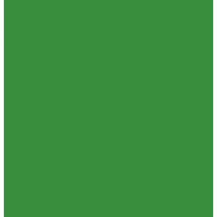
Новости
Статьи
Вакансии
Доставка
Контакты
Отзывы
Корзина
Личный кабинет
...
Каталог
1.01. ГБЦ, ЦПД, кольца уплот
1.02. Плунжерные пары
1.03. Шприцы, нагнетатели
1.05. Топливная аппаратура
1.05.04.1 ТНВД новый (А)
1.05.04. ТНВД ( новой сборки )
1.05.06. Форсунки ( НЗТА г.Ногинск )
1.05.10.1 Распылители (А)
1.05.07. Форсунки (АЗПИ)
1.05.08. Форсунки ( Аналог,ЧТА г.Чугуев )
1.05.10. Распылители ( АЗПИ )
1.05.15. Подкачки ( Аналог )
1.05.16 Секции, Подкачки (Моторпал) Чехия
1.05.18. Секции ВД
1.05.20. Клапанные пары ( г.Чугуев );АНАЛОГ
1.05.21. Клапаны перепускные
1.05.23. Кольца медные и алюминевые
1.05.24. Трубки ВД прямые