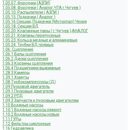
1.05.07. Форсунки (АЗПИ)
1.05.08. Форсунки ( Аналог,ЧТА г.Чугуев )
1.05.10. Распылители ( АЗПИ )
1.05.15. Подкачки ( Аналог )
1.05.16 Секции, Подкачки (Моторпал) Чехия
1.05.18. Секции ВД
1.05.20. Клапанные пары ( г.Чугуев );АНАЛОГ
1.05.21. Клапаны перепускные
1.05.23. Кольца медные и алюминевые
1.05.24. Трубки ВД прямые
1.06. Сцепление
1.06.1 Валы сцепления
1.06.2 Диски сцепления
1.06.3 Корзины сцепления
1.06.4 Подшипники выжимные
1.28.3 Камеры
1.39.1 Хомуты
1.08 Турбокомпрессоры (Д)
1.09 Пусковой двигатель
1.09.1 Пусковые двигатели
1.09.2 РПД
1.09.3 Запчасти к пусковым двигателям
1.10 Водяные насосы
1.10.1 Водяные насосы ремонт
1.10.2 Водяные насосы новые
1.11 ГУРы
1.12 Фильтры циклонные
1.16 Гидравлика