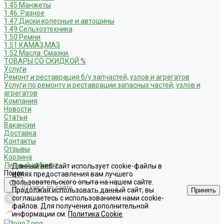
1.45 Манжеты
1.46. Разное
1.47 Диски колесные и автошины
1.49 Сельхозтехника
1.50 Ремни
1.51 КАМАЗ,МАЗ
1.52 Масла. Смазки.
ТОВАРЫ СО СКИДКОЙ %
Услуги
Ремонт и реставрация б/у запчастей, узлов и агрегатов
Услуги по ремонту и реставрации запасных частей, узлов и
агрегатов
Компания
Новости
Статьи
Вакансии
Доставка
Контакты
Отзывы
Корзина
Личный кабинет
Данный веб-сайт использует cookie-файлы в
Поиск
целях предоставления вам лучшего
пользовательского опыта на нашем сайте.
Продолжая использовать данный сайт, вы
Принять
соглашаетесь с использованием нами cookie-
файлов. Для получения дополнительной
информации см.
Политика Cookie
.