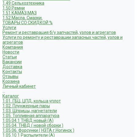
1.49 Сельхозтехника
1.50 Ремни
1.51 КАМАЗ,МАЗ
1.52 Масла. Смазки.
ТОВАРЫ СО СКИДКОЙ %
Услуги
Ремонт и реставрация б/у запчастей, узлов и агрегатов
Услуги по ремонту и реставрации запасных частей, узлов и
агрегатов
Компания
Новости
Статьи
Вакансии
Доставка
Контакты
Отзывы
Корзина
Личный кабинет
...
Каталог
1.01. ГБЦ, ЦПД, кольца уплот
1.02. Плунжерные пары
1.03. Шприцы, нагнетатели
1.05. Топливная аппаратура
1.05.04.1 ТНВД новый (А)
1.05.04. ТНВД ( новой сборки )
1.05.06. Форсунки ( НЗТА г.Ногинск )
1.05.10.1 Распылители (А)