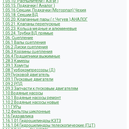
1.05.10. Распылители ( АЗПИ )
1.05.15. Подкачки ( Аналог )
1.05.16 Секции, Подкачки (Моторпал) Чехия
1.05.18. Секции ВД
1.05.20. Клапанные пары ( г.Чугуев );АНАЛОГ
1.05.21. Клапаны перепускные
1.05.23. Кольца медные и алюминевые
1.05.24. Трубки ВД прямые
1.06. Сцепление
1.06.1 Валы сцепления
1.06.2 Диски сцепления
1.06.3 Корзины сцепления
1.06.4 Подшипники выжимные
1.28.3 Камеры
1.39.1 Хомуты
1.08 Турбокомпрессоры (Д)
1.09 Пусковой двигатель
1.09.1 Пусковые двигатели
1.09.2 РПД
1.09.3 Запчасти к пусковым двигателям
1.10 Водяные насосы
1.10.1 Водяные насосы ремонт
1.10.2 Водяные насосы новые
1.11 ГУРы
1.12 Фильтры циклонные
1.16 Гидравлика
1.16.1.01 Гидроцилиндры КЗТЗ
1.16.1.04 Гидроцилиндры телескопические (ГЦТ)