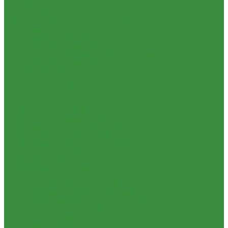
1.24 Прокладки ГБЦ
1.25 Фильтры
1.26 Радиаторы водяные, масляные; сердцевины, баки
1.27 Патрубки
1.28 Стартеры, генераторы
1.28.1 Стартеры, генераторы AKITA, SLOVAK, ТТВ
1.28.1.1 Запчасти стартеров Slovak, Akita, Magneton
1.28.2 Стартеры, генераторы аналог
1.29 Ремкомплекты
Прокладки для РТ
1.30 Запчасти к К-700
1.31. Запчасти к МТЗ-80
1.31.01 Двигатель Д-240
1.31.02 Сцепление (160)
1.31.03 Коробка передач (170)
1.31.04 Раздаточная коробка (180)
1.31.05 Карданный привод (220)
1.31.06 Передний ведущий мост (230)
1.31.07 Задний мост (240)
1.31.08 Рама (280)
1.31.09 Передняя ось (300)
1.31.10 Колеса и ступицы (310)
1.31.11 Рулевое управление (340)
1.31.12 Тормоза и пневмосистема (350)
1.31.13 Электрооборудование (372) и приборы (380)
1.31.14 Отбор мощности (420)
1.31.15 Навеска (460)
1.31.17 Кабина (670)