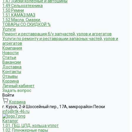
1.47 Диски колесные и автошины
1.49 Сельхозтехника
1.50 Ремни
1.51 КАМАЗ,МАЗ
1.52 Масла. Смазки.
ТОВАРЫ СО СКИДКОЙ %
Услуги
Ремонт и реставрация б/у запчастей, узлов и агрегатов
Услуги по ремонту и реставрации запасных частей, узлов и
агрегатов
Компания
Новости
Статьи
Вакансии
Доставка
Контакты
Отзывы
Корзина
Личный кабинет
Задать вопрос
Войти
Корзина
г. Курск, 2-й Шоссейный пер., 17А, микрорайон Пески
info@rtk-46.ru
Каталог
1.01. ГБЦ, ЦПД, кольца уплот
1.02. Плунжерные пары