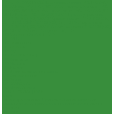
Т-40А, Т-25 (230)
1.37.06. Передача карданная Т-40, Т-25 (240)
1.37.07. Рама Т-40, Т-25 (280)
1.37.08. Передача бортовая Т-40,
Т-25 (290), (39)
1.37.09. Мост перед. невед Т-40, Т-25 (300), (31)
1.37.10. Колеса Т-40, Т-25 (310)
1.37.11. Рулевое управление
Т-40, Т-25 (340), (40)
1.37.12. Тормоза пнев.сист. Т-40, Т-25 (350),
(38)
1.37.13. ВОМ Т-40, Т-25 (420), (41)
1.37.14. Гидравл. сист.
Т-40, Т-25 (461), (22)
1.37.15. Устройство навесн. Т-40, Т-25 (462),
(56)
1.37.16. Кабина и облицовка Т-40, Т-25
1.38 Запчасти к 2ПТС-4, 1ПТС-9
1.39 КРН 2.1
1.40 Подшипники
1.41 Каталоги
1.42 РВД
1.43 Запчасти к СМД-31
1.44 Электрика
1.45 Манжеты
1.46. Разное
1.47 Диски колесные и автошины
1.49 Сельхозтехника
1.50 Ремни
1.51 КАМАЗ,МАЗ
1.52 Масла. Смазки.
ТОВАРЫ СО СКИДКОЙ %
Услуги
Ремонт и реставрация б/у запчастей, узлов и агрегатов
Услуги по ремонту и реставрации запасных частей, узлов и
агрегатов
Компания