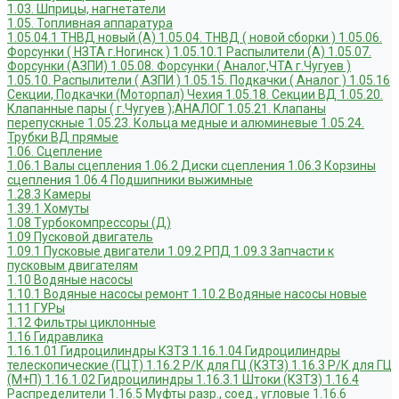
1.03. Шприцы, нагнетатели
1.05. Топливная аппаратура
1.05.04.1 ТНВД новый (А)
1.05.04. ТНВД ( новой сборки )
1.05.06.
Форсунки ( НЗТА г.Ногинск )
1.05.10.1 Распылители (А)
1.05.07.
Форсунки (АЗПИ)
1.05.08. Форсунки ( Аналог,ЧТА г.Чугуев )
1.05.10. Распылители ( АЗПИ )
1.05.15. Подкачки ( Аналог )
1.05.16
Секции, Подкачки (Моторпал) Чехия
1.05.18. Секции ВД
1.05.20.
Клапанные пары ( г.Чугуев );АНАЛОГ
1.05.21. Клапаны
перепускные
1.05.23. Кольца медные и алюминевые
1.05.24.
Трубки ВД прямые
1.06. Сцепление
1.06.1 Валы сцепления
1.06.2 Диски сцепления
1.06.3 Корзины
сцепления
1.06.4 Подшипники выжимные
1.28.3 Камеры
1.39.1 Хомуты
1.08 Турбокомпрессоры (Д)
1.09 Пусковой двигатель
1.09.1 Пусковые двигатели
1.09.2 РПД
1.09.3 Запчасти к
пусковым двигателям
1.10 Водяные насосы
1.10.1 Водяные насосы ремонт
1.10.2 Водяные насосы новые
1.11 ГУРы
1.12 Фильтры циклонные
1.16 Гидравлика
1.16.1.01 Гидроцилиндры КЗТЗ
1.16.1.04 Гидроцилиндры
телескопические (ГЦТ)
1.16.2 Р/К для ГЦ (КЗТЗ)
1.16.3 Р/К для ГЦ
(М+П)
1.16.1.02 Гидроцилиндры
1.16.3.1 Штоки (КЗТЗ)
1.16.4
Распределители
1.16.5 Муфты разр., соед., угловые
1.16.6