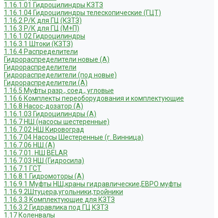
1.16.1.01 Гидроцилиндры КЗТЗ
1.16.1.04 Гидроцилиндры телескопические (ГЦТ)
1.16.2 Р/К для ГЦ (КЗТЗ)
1.16.3 Р/К для ГЦ (М+П)
1.16.1.02 Гидроцилиндры
1.16.3.1 Штоки (КЗТЗ)
1.16.4 Распределители
Гидрораспределители новые (А)
Гидрораспределители
Гидрораспределители (под новые)
Гидрораспределители (А)
1.16.5 Муфты разр., соед., угловые
1.16.6 Комплекты переоборудования и комплектующие
1.16.8 Насос-дозатор (А)
1.16.1.03 Гидроцилиндры (А)
1.16.7 НШ (насосы шестеренные)
1.16.7.02 НШ Кировоград
1.16.7.04 Насосы Шестеренные (г. Винница)
1.16.7.06 НШ (А)
1.16.7.01. НШ BELAR
1.16.7.03 НШ (Гидросила)
1.16.7.1 ГСТ
1.16.8.1 Гидромоторы (А)
1.16.9.1 Муфты НШ,краны гидравлические,ЕВРО муфты
1.16.9.2Штуцера,угольники,тройники
1.16.3.3 Комплектующие для КЗТЗ
1.16.3.2 Гидравлика под ГЦ КЗТЗ
1.17 Коленвалы