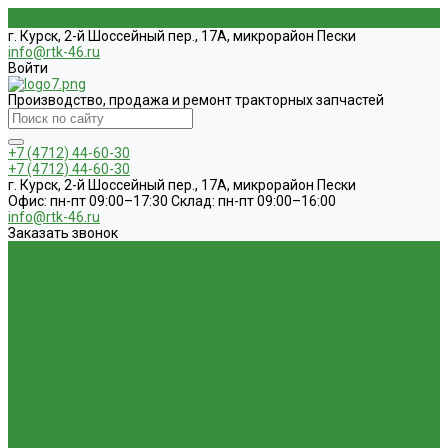
г. Курск, 2-й Шоссейный пер., 17А, микрорайон Пески
info@rtk-46.ru
Войти
Производство, продажа и ремонт тракторных запчастей
+7 (4712) 44-60-30
+7 (4712) 44-60-30
г. Курск, 2-й Шоссейный пер., 17А, микрорайон Пески
Офис: пн-пт 09:00–17:30 Склад: пн-пт 09:00–16:00
info@rtk-46.ru
Заказать звонок
Каталог
1.01. ГБЦ, ЦПД, кольца уплот
1.02. Плунжерные пары
1.03. Шприцы, нагнетатели
1.05. Топливная аппаратура
1.05.04.1 ТНВД новый (А)
1.05.04. ТНВД ( новой сборки )
1.05.06.
Форсунки ( НЗТА г.Ногинск )
1.05.10.1 Распылители (А)
1.05.07.
Форсунки (АЗПИ)
1.05.08. Форсунки ( Аналог,ЧТА г.Чугуев )
1.05.10. Распылители ( АЗПИ )
1.05.15. Подкачки ( Аналог )
1.05.16
Секции, Подкачки (Моторпал) Чехия
1.05.18. Секции ВД
1.05.20.
Клапанные пары ( г.Чугуев );АНАЛОГ
1.05.21. Клапаны
перепускные
1.05.23. Кольца медные и алюминевые
1.05.24.
Трубки ВД прямые