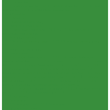
1.06. Сцепление
1.06.1 Валы сцепления
1.06.2 Диски сцепления
1.06.3 Корзины
сцепления
1.06.4 Подшипники выжимные
1.28.3 Камеры
1.39.1 Хомуты
1.08 Турбокомпрессоры (Д)
1.09 Пусковой двигатель
1.09.1 Пусковые двигатели
1.09.2 РПД
1.09.3 Запчасти к
пусковым двигателям
1.10 Водяные насосы
1.10.1 Водяные насосы ремонт
1.10.2 Водяные насосы новые
1.11 ГУРы
1.12 Фильтры циклонные
1.16 Гидравлика
1.16.1.01 Гидроцилиндры КЗТЗ
1.16.1.04 Гидроцилиндры
телескопические (ГЦТ)
1.16.2 Р/К для ГЦ (КЗТЗ)
1.16.3 Р/К для ГЦ
(М+П)
1.16.1.02 Гидроцилиндры
1.16.3.1 Штоки (КЗТЗ)
1.16.4
Распределители
1.16.5 Муфты разр., соед., угловые
1.16.6
Комплекты переоборудования и комплектующие
1.16.8 Насос-
дозатор (А)
1.16.1.03 Гидроцилиндры (А)
1.16.7 НШ (насосы
шестеренные)
1.16.7.1 ГСТ
1.16.8.1 Гидромоторы (А)
1.16.9.1
Муфты НШ,краны гидравлические,ЕВРО муфты
1.16.9.2Штуцера,угольники,тройники
1.16.3.3 Комплектующие
для КЗТЗ
1.16.3.2 Гидравлика под ГЦ КЗТЗ
1.17 Коленвалы
1.18 Вкладыши
1.18.1 Вкладыши (РФ)
1.18.2 Вкладыши (А)
1.19 Поршневые пальцы