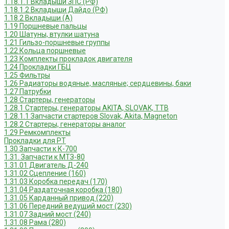
1.18.1.1 Вкладыши ЗПС (РФ)
1.18.1.2 Вкладыши Дайдо (РФ)
1.18.2 Вкладыши (А)
1.19 Поршневые пальцы
1.20 Шатуны, втулки шатуна
1.21 Гильзо-поршневые группы
1.22 Кольца поршневые
1.23 Комплекты прокладок двигателя
1.24 Прокладки ГБЦ
1.25 Фильтры
1.26 Радиаторы водяные, масляные; сердцевины, баки
1.27 Патрубки
1.28 Стартеры, генераторы
1.28.1 Стартеры, генераторы AKITA, SLOVAK, ТТВ
1.28.1.1 Запчасти стартеров Slovak, Akita, Magneton
1.28.2 Стартеры, генераторы аналог
1.29 Ремкомплекты
Прокладки для РТ
1.30 Запчасти к К-700
1.31. Запчасти к МТЗ-80
1.31.01 Двигатель Д-240
1.31.02 Сцепление (160)
1.31.03 Коробка передач (170)
1.31.04 Раздаточная коробка (180)
1.31.05 Карданный привод (220)
1.31.06 Передний ведущий мост (230)
1.31.07 Задний мост (240)
1.31.08 Рама (280)