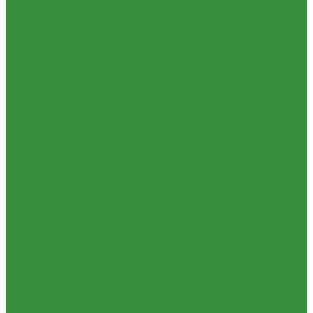
1.06. Сцепление
1.06.1 Валы сцепления
1.06.2 Диски сцепления
1.06.3 Корзины сцепления
1.06.4 Подшипники выжимные
1.28.3 Камеры
1.39.1 Хомуты
1.08 Турбокомпрессоры (Д)
1.09 Пусковой двигатель
1.09.1 Пусковые двигатели
1.09.2 РПД
1.09.3 Запчасти к пусковым двигателям
1.10 Водяные насосы
1.10.1 Водяные насосы ремонт
1.10.2 Водяные насосы новые
1.11 ГУРы
1.12 Фильтры циклонные
1.16 Гидравлика
1.16.1.01 Гидроцилиндры КЗТЗ
1.16.1.04 Гидроцилиндры телескопические (ГЦТ)
1.16.2 Р/К для ГЦ (КЗТЗ)
1.16.3 Р/К для ГЦ (М+П)
1.16.1.02 Гидроцилиндры
1.16.3.1 Штоки (КЗТЗ)
1.16.4 Распределители
Гидрораспределители новые (А)
Гидрораспределители
Гидрораспределители (под новые)