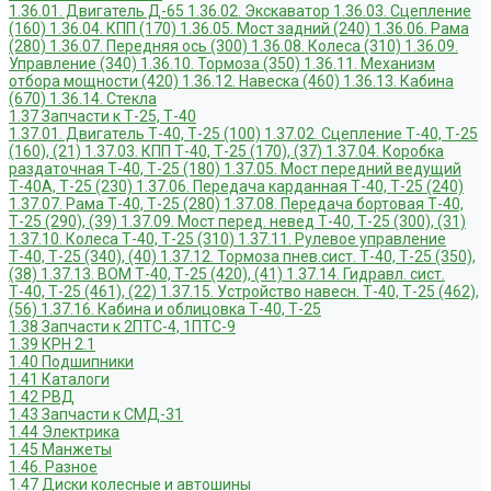
1.36.01. Двигатель Д-65
1.36.02. Экскаватор
1.36.03. Сцепление
(160)
1.36.04. КПП (170)
1.36.05. Мост задний (240)
1.36.06. Рама
(280)
1.36.07. Передняя ось (300)
1.36.08. Колеса (310)
1.36.09.
Управление (340)
1.36.10. Тормоза (350)
1.36.11. Механизм
отбора мощности (420)
1.36.12. Навеска (460)
1.36.13. Кабина
(670)
1.36.14. Стекла
1.37 Запчасти к Т-25, Т-40
1.37.01. Двигатель Т-40, Т-25 (100)
1.37.02. Сцепление Т-40, Т-25
(160), (21)
1.37.03. КПП Т-40, Т-25 (170), (37)
1.37.04. Коробка
раздаточная Т-40, Т-25 (180)
1.37.05. Мост передний ведущий
Т-40А, Т-25 (230)
1.37.06. Передача карданная Т-40, Т-25 (240)
1.37.07. Рама Т-40, Т-25 (280)
1.37.08. Передача бортовая Т-40,
Т-25 (290), (39)
1.37.09. Мост перед. невед Т-40, Т-25 (300), (31)
1.37.10. Колеса Т-40, Т-25 (310)
1.37.11. Рулевое управление
Т-40, Т-25 (340), (40)
1.37.12. Тормоза пнев.сист. Т-40, Т-25 (350),
(38)
1.37.13. ВОМ Т-40, Т-25 (420), (41)
1.37.14. Гидравл. сист.
Т-40, Т-25 (461), (22)
1.37.15. Устройство навесн. Т-40, Т-25 (462),
(56)
1.37.16. Кабина и облицовка Т-40, Т-25
1.38 Запчасти к 2ПТС-4, 1ПТС-9
1.39 КРН 2.1
1.40 Подшипники
1.41 Каталоги
1.42 РВД
1.43 Запчасти к СМД-31
1.44 Электрика
1.45 Манжеты
1.46. Разное
1.47 Диски колесные и автошины