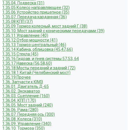
1.35.04. Подвеска (31)
1.35.05 Колесо направляющее (32)
1.35.06 Устройство прицепное (35)
1.35.07. Передача карданная (36)
1.35.08 КПП (37)
1.35.09 Тормоз колесный, мост задний Г (38)
1.35.10. Мост задний с коническими передачами (39)
1.35.11 Управление (40)
1.35.12 Отбор мощности (41)
1.35.13 Тормоз центральный (46)
1.35.14 Кабина, облицовка (45,47,66)
1.35.15 Стекла (45)
1.35.16 Гидрав. и пнев.системы 57,53, 64
1.35.17 Навеска (56,58,60)
1.35.18 Мосты передний и задний (72)
1.35.18.1 Китай (Челябинский мост)
1.35.19 Прочее
1.36. Запчасти к ЮМЗ
1.36.01. Двигатель Д-65
1.36.02. Экскаватор
1.36.03. Сцепление (160)
1.36.04. КПП (170)
1.36.05. Мост задний (240)
1.36.06. Рама (280)
1.36.07. Передняя ось (300)
1.36.08. Колеса (310)
1.36.09. Управление (340)
1.36.10. Тормоза (350)