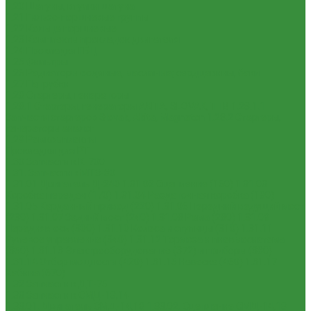
1.20 Шатуны, втулки шатуна
1.21 Гильзо-поршневые группы
1.22 Кольца поршневые
1.23 Комплекты прокладок двигателя
1.24 Прокладки ГБЦ
1.25 Фильтры
1.26 Радиаторы водяные, масляные; сердцевины, баки
1.27 Патрубки
1.28 Стартеры, генераторы
1.28.1 Стартеры, генераторы AKITA, SLOVAK, ТТВ
1.28.1.1
Запчасти стартеров Slovak, Akita, Magneton
1.28.2 Стартеры,
генераторы аналог
1.29 Ремкомплекты
Прокладки для РТ
1.30 Запчасти к К-700
1.31. Запчасти к МТЗ-80
1.31.01 Двигатель Д-240
1.31.02 Сцепление (160)
1.31.03
Коробка передач (170)
1.31.04 Раздаточная коробка (180)
1.31.05 Карданный привод (220)
1.31.06 Передний ведущий мост
(230)
1.31.07 Задний мост (240)
1.31.08 Рама (280)
1.31.09
Передняя ось (300)
1.31.10 Колеса и ступицы (310)
1.31.11
Рулевое управление (340)
1.31.12 Тормоза и пневмосистема
(350)
1.31.13 Электрооборудование (372) и приборы (380)
1.31.14 Отбор мощности (420)
1.31.15 Навеска (460)
1.31.17
Кабина (670)
1.32 Запчасти к ДТ-75
1.33 Запчасти к СМД-18,14
1.33.01. Двигатель СМД-14,18
1.33.02. Сцепление СМД-14,18