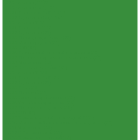
1.32 Запчасти к ДТ-75
1.33 Запчасти к СМД-18,14
1.33.01. Двигатель СМД-14,18
1.33.02. Сцепление СМД-14,18
1.34 Запчасти к Т-16
1.34.01. Двигатель Т-16
1.34.02. Сцепление (21)
1.34.03. Привод гидронасоса (22)
1.34.04. Мост передний (31)
1.34.05. КПП (37)
1.34.06. Рукав левый и правый с тормозом (38)
1.34.07. Передача бортовая правая и левая (39)
1.34.08. Управление (40)
1.34.09. Каркас с панелями (51)
1.35 Запчасти к Т-150
1.35.01. Двигатель СМД-60
1.35.02. Сцепление (21)
1.35.03. Рама (30)
1.35.04. Подвеска (31)
1.35.05 Колесо направляющее (32)
1.35.06 Устройство прицепное (35)
1.35.07. Передача карданная (36)
1.35.08 КПП (37)
1.35.09 Тормоз колесный, мост задний Г (38)
1.35.10. Мост задний с коническими передачами (39)
1.35.11 Управление (40)
1.35.12 Отбор мощности (41)
1.35.13 Тормоз центральный (46)