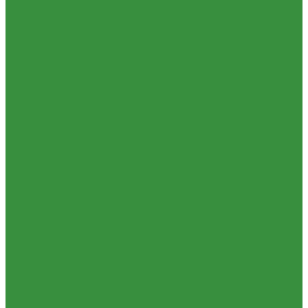
Гидрораспределители (А)
1.16.5 Муфты разр., соед., угловые
1.16.6 Комплекты переоборудования и комплектующие
1.16.8 Насос-дозатор (А)
1.16.1.03 Гидроцилиндры (А)
1.16.7 НШ (насосы шестеренные)
1.16.7.02 НШ Кировоград
1.16.7.04 Насосы Шестеренные (г. Винница)
1.16.7.06 НШ (А)
1.16.7.01. НШ BELAR
1.16.7.03 НШ (Гидросила)
1.16.7.1 ГСТ
1.16.8.1 Гидромоторы (А)
1.16.9.1 Муфты НШ,краны гидравлические,ЕВРО муфты
1.16.9.2Штуцера,угольники,тройники
1.16.3.3 Комплектующие для КЗТЗ
1.16.3.2 Гидравлика под ГЦ КЗТЗ
1.17 Коленвалы
1.18 Вкладыши
1.18.1 Вкладыши (РФ)
1.18.1.1 Вкладыши ЗПС (РФ)
1.18.1.2 Вкладыши Дайдо (РФ)
1.18.2 Вкладыши (А)
1.19 Поршневые пальцы
1.20 Шатуны, втулки шатуна
1.21 Гильзо-поршневые группы
1.22 Кольца поршневые
1.23 Комплекты прокладок двигателя