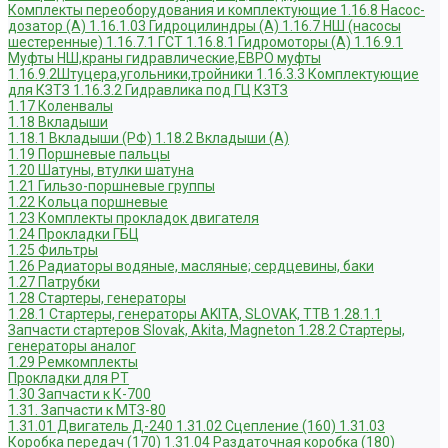
Комплекты переоборудования и комплектующие
1.16.8 Насос-
дозатор (А)
1.16.1.03 Гидроцилиндры (А)
1.16.7 НШ (насосы
шестеренные)
1.16.7.1 ГСТ
1.16.8.1 Гидромоторы (А)
1.16.9.1
Муфты НШ,краны гидравлические,ЕВРО муфты
1.16.9.2Штуцера,угольники,тройники
1.16.3.3 Комплектующие
для КЗТЗ
1.16.3.2 Гидравлика под ГЦ КЗТЗ
1.17 Коленвалы
1.18 Вкладыши
1.18.1 Вкладыши (РФ)
1.18.2 Вкладыши (А)
1.19 Поршневые пальцы
1.20 Шатуны, втулки шатуна
1.21 Гильзо-поршневые группы
1.22 Кольца поршневые
1.23 Комплекты прокладок двигателя
1.24 Прокладки ГБЦ
1.25 Фильтры
1.26 Радиаторы водяные, масляные; сердцевины, баки
1.27 Патрубки
1.28 Стартеры, генераторы
1.28.1 Стартеры, генераторы AKITA, SLOVAK, ТТВ
1.28.1.1
Запчасти стартеров Slovak, Akita, Magneton
1.28.2 Стартеры,
генераторы аналог
1.29 Ремкомплекты
Прокладки для РТ
1.30 Запчасти к К-700
1.31. Запчасти к МТЗ-80
1.31.01 Двигатель Д-240
1.31.02 Сцепление (160)
1.31.03
Коробка передач (170)
1.31.04 Раздаточная коробка (180)