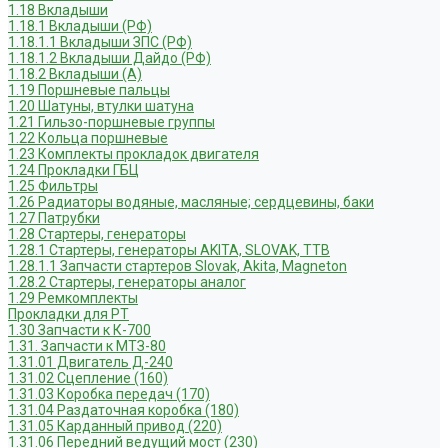
1.18 Вкладыши
1.18.1 Вкладыши (РФ)
1.18.1.1 Вкладыши ЗПС (РФ)
1.18.1.2 Вкладыши Дайдо (РФ)
1.18.2 Вкладыши (А)
1.19 Поршневые пальцы
1.20 Шатуны, втулки шатуна
1.21 Гильзо-поршневые группы
1.22 Кольца поршневые
1.23 Комплекты прокладок двигателя
1.24 Прокладки ГБЦ
1.25 Фильтры
1.26 Радиаторы водяные, масляные; сердцевины, баки
1.27 Патрубки
1.28 Стартеры, генераторы
1.28.1 Стартеры, генераторы AKITA, SLOVAK, ТТВ
1.28.1.1 Запчасти стартеров Slovak, Akita, Magneton
1.28.2 Стартеры, генераторы аналог
1.29 Ремкомплекты
Прокладки для РТ
1.30 Запчасти к К-700
1.31. Запчасти к МТЗ-80
1.31.01 Двигатель Д-240
1.31.02 Сцепление (160)
1.31.03 Коробка передач (170)
1.31.04 Раздаточная коробка (180)
1.31.05 Карданный привод (220)
1.31.06 Передний ведущий мост (230)