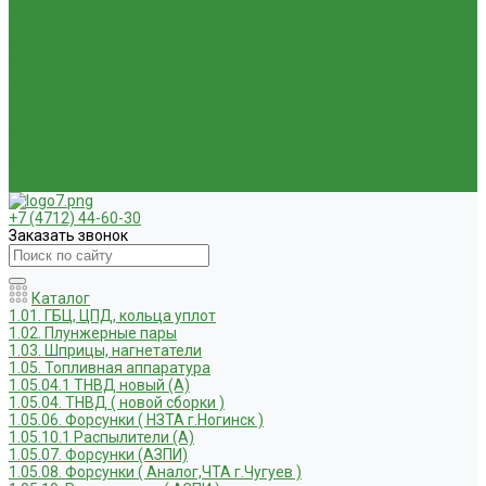
Услуги по ремонту и реставрации запасных частей, узлов и
агрегатов
Компания
Новости
Статьи
Вакансии
Доставка
Контакты
Отзывы
Корзина
Личный кабинет
+7 (4712) 44-60-30
Заказать звонок
Каталог
1.01. ГБЦ, ЦПД, кольца уплот
1.02. Плунжерные пары
1.03. Шприцы, нагнетатели
1.05. Топливная аппаратура
1.05.04.1 ТНВД новый (А)
1.05.04. ТНВД ( новой сборки )
1.05.06. Форсунки ( НЗТА г.Ногинск )
1.05.10.1 Распылители (А)
1.05.07. Форсунки (АЗПИ)
1.05.08. Форсунки ( Аналог,ЧТА г.Чугуев )