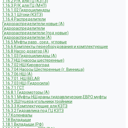
1.16.2 Р/К для ГЦ (КЗТЗ)
1.16.3 Р/К для ГЦ (М+П)
1.16.1.02 Гидроцилиндры
1.16.3.1 Штоки (КЗТЗ)
1.16.4 Распределители
Гидрораспределители новые (А)
Гидрораспределители
Гидрораспределители (под новые)
Гидрораспределители (А)
1.16.5 Муфты разр., соед., угловые
1.16.6 Комплекты переоборудования и комплектующие
1.16.8 Насос-дозатор (А)
1.16.1.03 Гидроцилиндры (А)
1.16.7 НШ (насосы шестеренные)
1.16.7.02 НШ Кировоград
1.16.7.04 Насосы Шестеренные (г. Винница)
1.16.7.06 НШ (А)
1.16.7.01. НШ BELAR
1.16.7.03 НШ (Гидросила)
1.16.7.1 ГСТ
1.16.8.1 Гидромоторы (А)
1.16.9.1 Муфты НШ,краны гидравлические,ЕВРО муфты
1.16.9.2Штуцера,угольники,тройники
1.16.3.3 Комплектующие для КЗТЗ
1.16.3.2 Гидравлика под ГЦ КЗТЗ
1.17 Коленвалы
1.18 Вкладыши
1.18.1 Вкладыши (РФ)