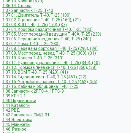
1.36.13. Кабина (670)
1.36.14. Стекла
1.37 Запчасти к Т-25, Т-40
1.37.01. Двигатель Т-40, Т-25 (100)
1.37.02. Сцепление Т-40, Т-25 (160), (21)
1.37.03. КПП Т-40, Т-25 (170), (37)
1.37.04. Коробка раздаточная Т-40, Т-25 (180)
1.37.05. Мост передний ведущий Т-40А, Т-25 (230)
1.37.06. Передача карданная Т-40, Т-25 (240)
1.37.07. Рама Т-40, Т-25 (280)
1.37.08. Передача бортовая Т-40, Т-25 (290), (39)
1.37.09. Мост перед. невед Т-40, Т-25 (300), (31)
1.37.10. Колеса Т-40, Т-25 (310)
1.37.11. Рулевое управление Т-40, Т-25 (340), (40)
1.37.12. Тормоза пнев.сист. Т-40, Т-25 (350), (38)
1.37.13. ВОМ Т-40, Т-25 (420), (41)
1.37.14. Гидравл. сист. Т-40, Т-25 (461), (22)
1.37.15. Устройство навесн. Т-40, Т-25 (462), (56)
1.37.16. Кабина и облицовка Т-40, Т-25
1.38 Запчасти к 2ПТС-4, 1ПТС-9
1.39 КРН 2.1
1.40 Подшипники
1.41 Каталоги
1.42 РВД
1.43 Запчасти к СМД-31
1.44 Электрика
1.45 Манжеты
1.46. Разное