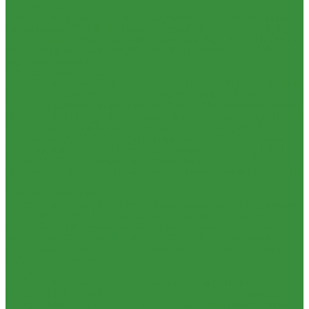
1.34 Запчасти к Т-16
1.34.01. Двигатель Т-16
1.34.02. Сцепление (21)
1.34.03. Привод
гидронасоса (22)
1.34.04. Мост передний (31)
1.34.05. КПП (37)
1.34.06. Рукав левый и правый с тормозом (38)
1.34.07. Передача
бортовая правая и левая (39)
1.34.08. Управление (40)
1.34.09.
Каркас с панелями (51)
1.35 Запчасти к Т-150
1.35.01. Двигатель СМД-60
1.35.02. Сцепление (21)
1.35.03. Рама
(30)
1.35.04. Подвеска (31)
1.35.05 Колесо направляющее (32)
1.35.06 Устройство прицепное (35)
1.35.07. Передача карданная
(36)
1.35.08 КПП (37)
1.35.09 Тормоз колесный, мост задний Г (38)
1.35.10. Мост задний с коническими передачами (39)
1.35.11
Управление (40)
1.35.12 Отбор мощности (41)
1.35.13 Тормоз
центральный (46)
1.35.14 Кабина, облицовка (45,47,66)
1.35.15
Стекла (45)
1.35.16 Гидрав. и пнев.системы 57,53, 64
1.35.17
Навеска (56,58,60)
1.35.18 Мосты передний и задний (72)
1.35.19
Прочее
1.36. Запчасти к ЮМЗ
1.36.01. Двигатель Д-65
1.36.02. Экскаватор
1.36.03. Сцепление
(160)
1.36.04. КПП (170)
1.36.05. Мост задний (240)
1.36.06. Рама
(280)
1.36.07. Передняя ось (300)
1.36.08. Колеса (310)
1.36.09.
Управление (340)
1.36.10. Тормоза (350)
1.36.11. Механизм
отбора мощности (420)
1.36.12. Навеска (460)
1.36.13. Кабина
(670)
1.36.14. Стекла
1.37 Запчасти к Т-25, Т-40
1.37.01. Двигатель Т-40, Т-25 (100)
1.37.02. Сцепление Т-40, Т-25
(160), (21)
1.37.03. КПП Т-40, Т-25 (170), (37)
1.37.04. Коробка
раздаточная Т-40, Т-25 (180)
1.37.05. Мост передний ведущий