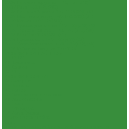
1.37.06. Передача карданная Т-40, Т-25 (240)
1.37.07. Рама Т-40, Т-25 (280)
1.37.08. Передача бортовая Т-40, Т-25 (290), (39)
1.37.09. Мост перед. невед Т-40, Т-25 (300), (31)
1.37.10. Колеса Т-40, Т-25 (310)
1.37.11. Рулевое управление Т-40, Т-25 (340), (40)
1.37.12. Тормоза пнев.сист. Т-40, Т-25 (350), (38)
1.37.13. ВОМ Т-40, Т-25 (420), (41)
1.37.14. Гидравл. сист. Т-40, Т-25 (461), (22)
1.37.15. Устройство навесн. Т-40, Т-25 (462), (56)
1.37.16. Кабина и облицовка Т-40, Т-25
1.38 Запчасти к 2ПТС-4, 1ПТС-9
1.39 КРН 2.1
1.40 Подшипники
1.41 Каталоги
1.42 РВД
1.43 Запчасти к СМД-31
1.44 Электрика
1.45 Манжеты
1.46. Разное
1.47 Диски колесные и автошины
1.49 Сельхозтехника
1.50 Ремни
1.51 КАМАЗ,МАЗ
1.52 Масла. Смазки.
ТОВАРЫ СО СКИДКОЙ %
Услуги
Ремонт и реставрация б/у запчастей, узлов и агрегатов