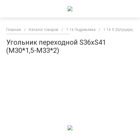
Главная
/
Каталог товаров
/
1.16 Гидравлика
/
1.16.9.2Штуцера,уго
Угольник переходной S36хS41
(М30*1,5-М33*2)