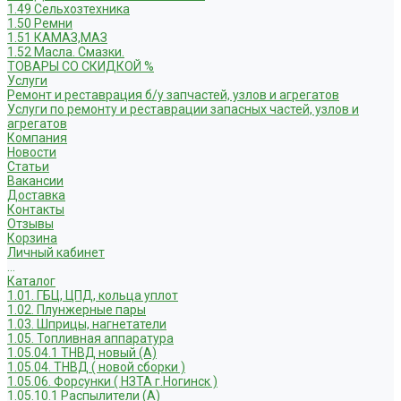
1.49 Сельхозтехника
1.50 Ремни
1.51 КАМАЗ,МАЗ
1.52 Масла. Смазки.
ТОВАРЫ СО СКИДКОЙ %
Услуги
Ремонт и реставрация б/у запчастей, узлов и агрегатов
Услуги по ремонту и реставрации запасных частей, узлов и
агрегатов
Компания
Новости
Статьи
Вакансии
Доставка
Контакты
Отзывы
Корзина
Личный кабинет
...
Каталог
1.01. ГБЦ, ЦПД, кольца уплот
1.02. Плунжерные пары
1.03. Шприцы, нагнетатели
1.05. Топливная аппаратура
1.05.04.1 ТНВД новый (А)
1.05.04. ТНВД ( новой сборки )
1.05.06. Форсунки ( НЗТА г.Ногинск )
1.05.10.1 Распылители (А)