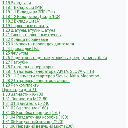
1.18 Вкладыши
1.18.1 Вкладыши (РФ)
1.18.1.1 Вкладыши ЗПС (РФ)
1.18.1.2 Вкладыши Дайдо (РФ)
1.18.2 Вкладыши (А)
1.19 Поршневые пальцы
1.20 Шатуны, втулки шатуна
1.21 Гильзо-поршневые группы
1.22 Кольца поршневые
1.23 Комплекты прокладок двигателя
1.24 Прокладки ГБЦ
1.25 Фильтры
1.26 Радиаторы водяные, масляные; сердцевины, баки
1.27 Патрубки
1.28 Стартеры, генераторы
1.28.1 Стартеры, генераторы AKITA, SLOVAK, ТТВ
1.28.1.1 Запчасти стартеров Slovak, Akita, Magneton
1.28.2 Стартеры, генераторы аналог
1.29 Ремкомплекты
Прокладки для РТ
1.30 Запчасти к К-700
1.31. Запчасти к МТЗ-80
1.31.01 Двигатель Д-240
1.31.02 Сцепление (160)
1.31.03 Коробка передач (170)
1.31.04 Раздаточная коробка (180)
1.31.05 Карданный привод (220)
1.31.06 Передний ведущий мост (230)