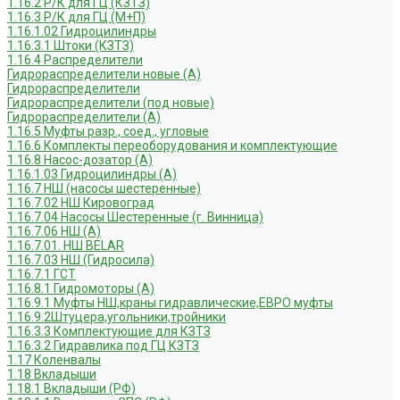
1.16.2 Р/К для ГЦ (КЗТЗ)
1.16.3 Р/К для ГЦ (М+П)
1.16.1.02 Гидроцилиндры
1.16.3.1 Штоки (КЗТЗ)
1.16.4 Распределители
Гидрораспределители новые (А)
Гидрораспределители
Гидрораспределители (под новые)
Гидрораспределители (А)
1.16.5 Муфты разр., соед., угловые
1.16.6 Комплекты переоборудования и комплектующие
1.16.8 Насос-дозатор (А)
1.16.1.03 Гидроцилиндры (А)
1.16.7 НШ (насосы шестеренные)
1.16.7.02 НШ Кировоград
1.16.7.04 Насосы Шестеренные (г. Винница)
1.16.7.06 НШ (А)
1.16.7.01. НШ BELAR
1.16.7.03 НШ (Гидросила)
1.16.7.1 ГСТ
1.16.8.1 Гидромоторы (А)
1.16.9.1 Муфты НШ,краны гидравлические,ЕВРО муфты
1.16.9.2Штуцера,угольники,тройники
1.16.3.3 Комплектующие для КЗТЗ
1.16.3.2 Гидравлика под ГЦ КЗТЗ
1.17 Коленвалы
1.18 Вкладыши
1.18.1 Вкладыши (РФ)