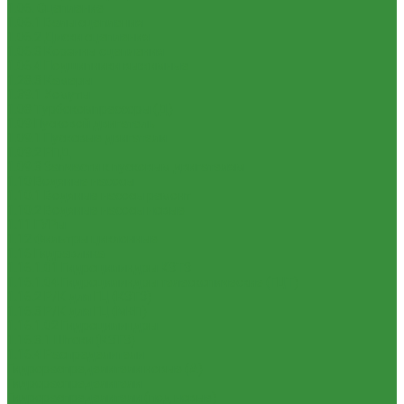
1.06. Сцепление
1.06.1 Валы сцепления
1.06.2 Диски сцепления
1.06.3 Корзины сцепления
1.06.4 Подшипники выжимные
1.28.3 Камеры
1.39.1 Хомуты
1.08 Турбокомпрессоры (Д)
1.09 Пусковой двигатель
1.09.1 Пусковые двигатели
1.09.2 РПД
1.09.3 Запчасти к пусковым двигателям
1.10 Водяные насосы
1.10.1 Водяные насосы ремонт
1.10.2 Водяные насосы новые
1.11 ГУРы
1.12 Фильтры циклонные
1.16 Гидравлика
1.16.1.01 Гидроцилиндры КЗТЗ
1.16.1.04 Гидроцилиндры телескопические (ГЦТ)
1.16.2 Р/К для ГЦ (КЗТЗ)
1.16.3 Р/К для ГЦ (М+П)
1.16.1.02 Гидроцилиндры
1.16.3.1 Штоки (КЗТЗ)
1.16.4 Распределители
Гидрораспределители новые (А)
Гидрораспределители
Гидрораспределители (под новые)