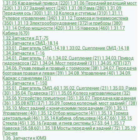
1.31.05 Карданный привод (220)
1.31.06 Передний ведущий мост
(230)
1.31.07 Задний мост (240)
1.31.08 Рама (280)
1.31.09
Передняя ось (300)
1.31.10 Колеса и ступицы (310)
1.31.11
Рулевое управление (340)
1.31.12 Тормоза и пневмосистема
(350)
1.31.13 Электрооборудование (372) и приборы (380)
1.31.14 Отбор мощности (420)
1.31.15 Навеска (460)
1.31.17
Кабина (670)
1.32 Запчасти к ДТ-75
1.33 Запчасти к СМД-18,14
1.33.01. Двигатель СМД-14,18
1.33.02. Сцепление СМД-14,18
1.34 Запчасти к Т-16
1.34.01. Двигатель Т-16
1.34.02. Сцепление (21)
1.34.03. Привод
гидронасоса (22)
1.34.04. Мост передний (31)
1.34.05. КПП (37)
1.34.06. Рукав левый и правый с тормозом (38)
1.34.07. Передача
бортовая правая и левая (39)
1.34.08. Управление (40)
1.34.09.
Каркас с панелями (51)
1.35 Запчасти к Т-150
1.35.01. Двигатель СМД-60
1.35.02. Сцепление (21)
1.35.03. Рама
(30)
1.35.04. Подвеска (31)
1.35.05 Колесо направляющее (32)
1.35.06 Устройство прицепное (35)
1.35.07. Передача карданная
(36)
1.35.08 КПП (37)
1.35.09 Тормоз колесный, мост задний Г (38)
1.35.10. Мост задний с коническими передачами (39)
1.35.11
Управление (40)
1.35.12 Отбор мощности (41)
1.35.13 Тормоз
центральный (46)
1.35.14 Кабина, облицовка (45,47,66)
1.35.15
Стекла (45)
1.35.16 Гидрав. и пнев.системы 57,53, 64
1.35.17
Навеска (56,58,60)
1.35.18 Мосты передний и задний (72)
1.35.19
Прочее
1.36. Запчасти к ЮМЗ