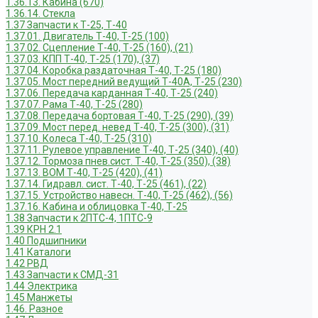
1.36.13. Кабина (670)
1.36.14. Стекла
1.37 Запчасти к Т-25, Т-40
1.37.01. Двигатель Т-40, Т-25 (100)
1.37.02. Сцепление Т-40, Т-25 (160), (21)
1.37.03. КПП Т-40, Т-25 (170), (37)
1.37.04. Коробка раздаточная Т-40, Т-25 (180)
1.37.05. Мост передний ведущий Т-40А, Т-25 (230)
1.37.06. Передача карданная Т-40, Т-25 (240)
1.37.07. Рама Т-40, Т-25 (280)
1.37.08. Передача бортовая Т-40, Т-25 (290), (39)
1.37.09. Мост перед. невед Т-40, Т-25 (300), (31)
1.37.10. Колеса Т-40, Т-25 (310)
1.37.11. Рулевое управление Т-40, Т-25 (340), (40)
1.37.12. Тормоза пнев.сист. Т-40, Т-25 (350), (38)
1.37.13. ВОМ Т-40, Т-25 (420), (41)
1.37.14. Гидравл. сист. Т-40, Т-25 (461), (22)
1.37.15. Устройство навесн. Т-40, Т-25 (462), (56)
1.37.16. Кабина и облицовка Т-40, Т-25
1.38 Запчасти к 2ПТС-4, 1ПТС-9
1.39 КРН 2.1
1.40 Подшипники
1.41 Каталоги
1.42 РВД
1.43 Запчасти к СМД-31
1.44 Электрика
1.45 Манжеты
1.46. Разное