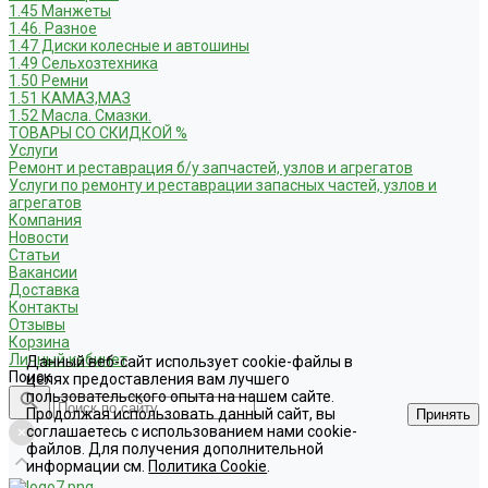
1.45 Манжеты
1.46. Разное
1.47 Диски колесные и автошины
1.49 Сельхозтехника
1.50 Ремни
1.51 КАМАЗ,МАЗ
1.52 Масла. Смазки.
ТОВАРЫ СО СКИДКОЙ %
Услуги
Ремонт и реставрация б/у запчастей, узлов и агрегатов
Услуги по ремонту и реставрации запасных частей, узлов и
агрегатов
Компания
Новости
Статьи
Вакансии
Доставка
Контакты
Отзывы
Корзина
Личный кабинет
Данный веб-сайт использует cookie-файлы в
Поиск
целях предоставления вам лучшего
пользовательского опыта на нашем сайте.
Продолжая использовать данный сайт, вы
Принять
соглашаетесь с использованием нами cookie-
файлов. Для получения дополнительной
информации см.
Политика Cookie
.