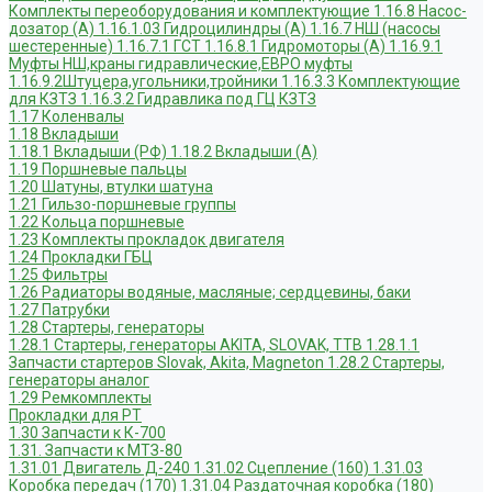
Комплекты переоборудования и комплектующие
1.16.8 Насос-
дозатор (А)
1.16.1.03 Гидроцилиндры (А)
1.16.7 НШ (насосы
шестеренные)
1.16.7.1 ГСТ
1.16.8.1 Гидромоторы (А)
1.16.9.1
Муфты НШ,краны гидравлические,ЕВРО муфты
1.16.9.2Штуцера,угольники,тройники
1.16.3.3 Комплектующие
для КЗТЗ
1.16.3.2 Гидравлика под ГЦ КЗТЗ
1.17 Коленвалы
1.18 Вкладыши
1.18.1 Вкладыши (РФ)
1.18.2 Вкладыши (А)
1.19 Поршневые пальцы
1.20 Шатуны, втулки шатуна
1.21 Гильзо-поршневые группы
1.22 Кольца поршневые
1.23 Комплекты прокладок двигателя
1.24 Прокладки ГБЦ
1.25 Фильтры
1.26 Радиаторы водяные, масляные; сердцевины, баки
1.27 Патрубки
1.28 Стартеры, генераторы
1.28.1 Стартеры, генераторы AKITA, SLOVAK, ТТВ
1.28.1.1
Запчасти стартеров Slovak, Akita, Magneton
1.28.2 Стартеры,
генераторы аналог
1.29 Ремкомплекты
Прокладки для РТ
1.30 Запчасти к К-700
1.31. Запчасти к МТЗ-80
1.31.01 Двигатель Д-240
1.31.02 Сцепление (160)
1.31.03
Коробка передач (170)
1.31.04 Раздаточная коробка (180)