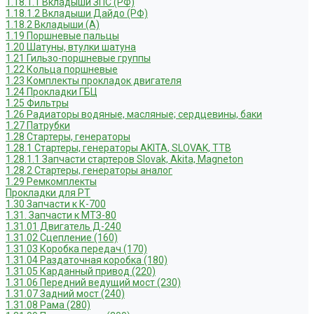
1.18.1.1 Вкладыши ЗПС (РФ)
1.18.1.2 Вкладыши Дайдо (РФ)
1.18.2 Вкладыши (А)
1.19 Поршневые пальцы
1.20 Шатуны, втулки шатуна
1.21 Гильзо-поршневые группы
1.22 Кольца поршневые
1.23 Комплекты прокладок двигателя
1.24 Прокладки ГБЦ
1.25 Фильтры
1.26 Радиаторы водяные, масляные; сердцевины, баки
1.27 Патрубки
1.28 Стартеры, генераторы
1.28.1 Стартеры, генераторы AKITA, SLOVAK, ТТВ
1.28.1.1 Запчасти стартеров Slovak, Akita, Magneton
1.28.2 Стартеры, генераторы аналог
1.29 Ремкомплекты
Прокладки для РТ
1.30 Запчасти к К-700
1.31. Запчасти к МТЗ-80
1.31.01 Двигатель Д-240
1.31.02 Сцепление (160)
1.31.03 Коробка передач (170)
1.31.04 Раздаточная коробка (180)
1.31.05 Карданный привод (220)
1.31.06 Передний ведущий мост (230)
1.31.07 Задний мост (240)
1.31.08 Рама (280)