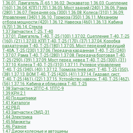
1.36.01. Двигатель Д-65
1.36.02. Экскаватор
1.36.03. Сцепление
(160)
1.36.04. КПП (170)
1.36.05. Мост задний (240)
1.36.06. Рама
(280)
1.36.07. Передняя ось (300)
1.36.08. Колеса (310)
1.36.09.
Управление (340)
1.36.10. Тормоза (350)
1.36.11. Механизм
отбора мощности (420)
1.36.12. Навеска (460)
1.36.13. Кабина
(670)
1.36.14. Стекла
1.37 Запчасти к Т-25, Т-40
1.37.01. Двигатель Т-40, Т-25 (100)
1.37.02. Сцепление Т-40, Т-25
(160), (21)
1.37.03. КПП Т-40, Т-25 (170), (37)
1.37.04. Коробка
раздаточная Т-40, Т-25 (180)
1.37.05. Мост передний ведущий
Т-40А, Т-25 (230)
1.37.06. Передача карданная Т-40, Т-25 (240)
1.37.07. Рама Т-40, Т-25 (280)
1.37.08. Передача бортовая Т-40,
Т-25 (290), (39)
1.37.09. Мост перед. невед Т-40, Т-25 (300), (31)
1.37.10. Колеса Т-40, Т-25 (310)
1.37.11. Рулевое управление
Т-40, Т-25 (340), (40)
1.37.12. Тормоза пнев.сист. Т-40, Т-25 (350),
(38)
1.37.13. ВОМ Т-40, Т-25 (420), (41)
1.37.14. Гидравл. сист.
Т-40, Т-25 (461), (22)
1.37.15. Устройство навесн. Т-40, Т-25 (462),
(56)
1.37.16. Кабина и облицовка Т-40, Т-25
1.38 Запчасти к 2ПТС-4, 1ПТС-9
1.39 КРН 2.1
1.40 Подшипники
1.41 Каталоги
1.42 РВД
1.43 Запчасти к СМД-31
1.44 Электрика
1.45 Манжеты
1.46. Разное
1.47 Диски колесные и автошины