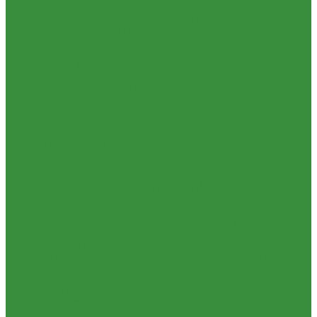
1.06. Сцепление
1.06.1 Валы сцепления
1.06.2 Диски сцепления
1.06.3 Корзины
сцепления
1.06.4 Подшипники выжимные
1.28.3 Камеры
1.39.1 Хомуты
1.08 Турбокомпрессоры (Д)
1.09 Пусковой двигатель
1.09.1 Пусковые двигатели
1.09.2 РПД
1.09.3 Запчасти к
пусковым двигателям
1.10 Водяные насосы
1.10.1 Водяные насосы ремонт
1.10.2 Водяные насосы новые
1.11 ГУРы
1.12 Фильтры циклонные
1.16 Гидравлика
1.16.1.01 Гидроцилиндры КЗТЗ
1.16.1.04 Гидроцилиндры
телескопические (ГЦТ)
1.16.2 Р/К для ГЦ (КЗТЗ)
1.16.3 Р/К для ГЦ
(М+П)
1.16.1.02 Гидроцилиндры
1.16.3.1 Штоки (КЗТЗ)
1.16.4
Распределители
1.16.5 Муфты разр., соед., угловые
1.16.6
Комплекты переоборудования и комплектующие
1.16.8 Насос-
дозатор (А)
1.16.1.03 Гидроцилиндры (А)
1.16.7 НШ (насосы
шестеренные)
1.16.7.1 ГСТ
1.16.8.1 Гидромоторы (А)
1.16.9.1
Муфты НШ,краны гидравлические,ЕВРО муфты
1.16.9.2Штуцера,угольники,тройники
1.16.3.3 Комплектующие
для КЗТЗ
1.16.3.2 Гидравлика под ГЦ КЗТЗ
1.17 Коленвалы
1.18 Вкладыши
1.18.1 Вкладыши (РФ)
1.18.2 Вкладыши (А)
1.19 Поршневые пальцы