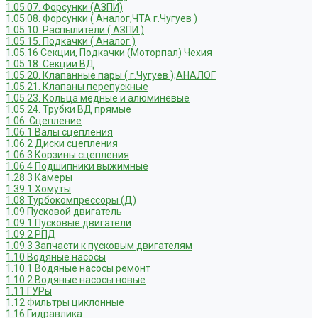
1.05.07. Форсунки (АЗПИ)
1.05.08. Форсунки ( Аналог,ЧТА г.Чугуев )
1.05.10. Распылители ( АЗПИ )
1.05.15. Подкачки ( Аналог )
1.05.16 Секции, Подкачки (Моторпал) Чехия
1.05.18. Секции ВД
1.05.20. Клапанные пары ( г.Чугуев );АНАЛОГ
1.05.21. Клапаны перепускные
1.05.23. Кольца медные и алюминевые
1.05.24. Трубки ВД прямые
1.06. Сцепление
1.06.1 Валы сцепления
1.06.2 Диски сцепления
1.06.3 Корзины сцепления
1.06.4 Подшипники выжимные
1.28.3 Камеры
1.39.1 Хомуты
1.08 Турбокомпрессоры (Д)
1.09 Пусковой двигатель
1.09.1 Пусковые двигатели
1.09.2 РПД
1.09.3 Запчасти к пусковым двигателям
1.10 Водяные насосы
1.10.1 Водяные насосы ремонт
1.10.2 Водяные насосы новые
1.11 ГУРы
1.12 Фильтры циклонные
1.16 Гидравлика