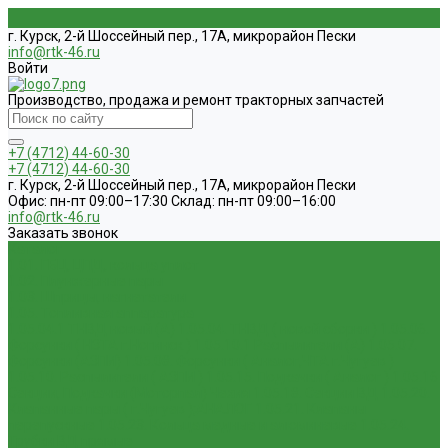
г. Курск, 2-й Шоссейный пер., 17А, микрорайон Пески
info@rtk-46.ru
Войти
Производство, продажа и ремонт тракторных запчастей
+7 (4712) 44-60-30
+7 (4712) 44-60-30
г. Курск, 2-й Шоссейный пер., 17А, микрорайон Пески
Офис: пн-пт 09:00–17:30 Склад: пн-пт 09:00–16:00
info@rtk-46.ru
Заказать звонок
Каталог
1.01. ГБЦ, ЦПД, кольца уплот
1.02. Плунжерные пары
1.03. Шприцы, нагнетатели
1.05. Топливная аппаратура
1.05.04.1 ТНВД новый (А)
1.05.04. ТНВД ( новой сборки )
1.05.06.
Форсунки ( НЗТА г.Ногинск )
1.05.10.1 Распылители (А)
1.05.07.
Форсунки (АЗПИ)
1.05.08. Форсунки ( Аналог,ЧТА г.Чугуев )
1.05.10. Распылители ( АЗПИ )
1.05.15. Подкачки ( Аналог )
1.05.16
Секции, Подкачки (Моторпал) Чехия
1.05.18. Секции ВД
1.05.20.
Клапанные пары ( г.Чугуев );АНАЛОГ
1.05.21. Клапаны
перепускные
1.05.23. Кольца медные и алюминевые
1.05.24.
Трубки ВД прямые