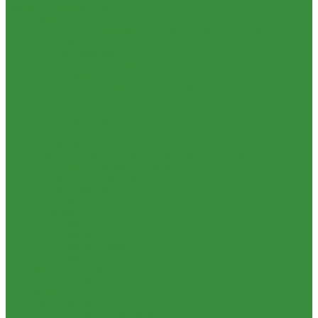
Гидрораспределители (А)
1.16.5 Муфты разр., соед., угловые
1.16.6 Комплекты переоборудования и комплектующие
1.16.8 Насос-дозатор (А)
1.16.1.03 Гидроцилиндры (А)
1.16.7 НШ (насосы шестеренные)
1.16.7.02 НШ Кировоград
1.16.7.04 Насосы Шестеренные (г. Винница)
1.16.7.06 НШ (А)
1.16.7.01. НШ BELAR
1.16.7.03 НШ (Гидросила)
1.16.7.1 ГСТ
1.16.8.1 Гидромоторы (А)
1.16.9.1 Муфты НШ,краны гидравлические,ЕВРО муфты
1.16.9.2Штуцера,угольники,тройники
1.16.3.3 Комплектующие для КЗТЗ
1.16.3.2 Гидравлика под ГЦ КЗТЗ
1.17 Коленвалы
1.18 Вкладыши
1.18.1 Вкладыши (РФ)
1.18.1.1 Вкладыши ЗПС (РФ)
1.18.1.2 Вкладыши Дайдо (РФ)
1.18.2 Вкладыши (А)
1.19 Поршневые пальцы
1.20 Шатуны, втулки шатуна
1.21 Гильзо-поршневые группы
1.22 Кольца поршневые
1.23 Комплекты прокладок двигателя