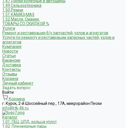
1.47 Диски колесные и автошины
1.49 Сельхозтехника
1.50 Ремни
1.51 КАМАЗ,МАЗ
1.52 Масла. Смазки.
ТОВАРЫ СО СКИДКОЙ %
Услуги
Ремонт и реставрация б/у запчастей, узлов и агрегатов
Услуги по ремонту и реставрации запасных частей, узлов и
агрегатов
Компания
Новости
Статьи
Вакансии
Доставка
Контакты
Отзывы
Корзина
Личный кабинет
Задать вопрос
Войти
Корзина
г. Курск, 2-й Шоссейный пер., 17А, микрорайон Пески
info@rtk-46.ru
Каталог
1.01. ГБЦ, ЦПД, кольца уплот
1.02. Плунжерные пары