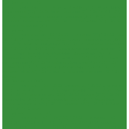
1.34 Запчасти к Т-16
1.34.01. Двигатель Т-16
1.34.02. Сцепление (21)
1.34.03. Привод
гидронасоса (22)
1.34.04. Мост передний (31)
1.34.05. КПП (37)
1.34.06. Рукав левый и правый с тормозом (38)
1.34.07. Передача
бортовая правая и левая (39)
1.34.08. Управление (40)
1.34.09.
Каркас с панелями (51)
1.35 Запчасти к Т-150
1.35.01. Двигатель СМД-60
1.35.02. Сцепление (21)
1.35.03. Рама
(30)
1.35.04. Подвеска (31)
1.35.05 Колесо направляющее (32)
1.35.06 Устройство прицепное (35)
1.35.07. Передача карданная
(36)
1.35.08 КПП (37)
1.35.09 Тормоз колесный, мост задний Г (38)
1.35.10. Мост задний с коническими передачами (39)
1.35.11
Управление (40)
1.35.12 Отбор мощности (41)
1.35.13 Тормоз
центральный (46)
1.35.14 Кабина, облицовка (45,47,66)
1.35.15
Стекла (45)
1.35.16 Гидрав. и пнев.системы 57,53, 64
1.35.17
Навеска (56,58,60)
1.35.18 Мосты передний и задний (72)
1.35.19
Прочее
1.36. Запчасти к ЮМЗ
1.36.01. Двигатель Д-65
1.36.02. Экскаватор
1.36.03. Сцепление
(160)
1.36.04. КПП (170)
1.36.05. Мост задний (240)
1.36.06. Рама
(280)
1.36.07. Передняя ось (300)
1.36.08. Колеса (310)
1.36.09.
Управление (340)
1.36.10. Тормоза (350)
1.36.11. Механизм
отбора мощности (420)
1.36.12. Навеска (460)
1.36.13. Кабина
(670)
1.36.14. Стекла
1.37 Запчасти к Т-25, Т-40
1.37.01. Двигатель Т-40, Т-25 (100)
1.37.02. Сцепление Т-40, Т-25
(160), (21)
1.37.03. КПП Т-40, Т-25 (170), (37)
1.37.04. Коробка
раздаточная Т-40, Т-25 (180)
1.37.05. Мост передний ведущий