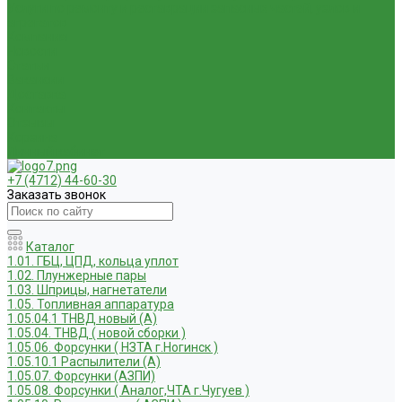
Услуги по ремонту и реставрации запасных частей, узлов и
агрегатов
Компания
Новости
Статьи
Вакансии
Доставка
Контакты
Отзывы
Корзина
Личный кабинет
+7 (4712) 44-60-30
Заказать звонок
Каталог
1.01. ГБЦ, ЦПД, кольца уплот
1.02. Плунжерные пары
1.03. Шприцы, нагнетатели
1.05. Топливная аппаратура
1.05.04.1 ТНВД новый (А)
1.05.04. ТНВД ( новой сборки )
1.05.06. Форсунки ( НЗТА г.Ногинск )
1.05.10.1 Распылители (А)
1.05.07. Форсунки (АЗПИ)
1.05.08. Форсунки ( Аналог,ЧТА г.Чугуев )