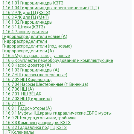
1.16.1.01 Гидроцилиндры КЗТЗ
1.16.1.04 Гидроцилиндры телескопические (ГЦТ)
1.16.2 Р/К для ГЦ (КЗТЗ)
1.16.3 Р/К для ГЦ (М+П)
1.16.1.02 Гидроцилиндры
1.16.3.1 Штоки (КЗТЗ)
1.16.4 Распределители
Гидрораспределители новые (А)
Гидрораспределители
Гидрораспределители (под новые)
Гидрораспределители (А)
1.16.5 Муфты разр., соед., угловые
1.16.6 Комплекты переоборудования и комплектующие
1.16.8 Насос-дозатор (А)
1.16.1.03 Гидроцилиндры (А)
1.16.7 НШ (насосы шестеренные)
1.16.7.02 НШ Кировоград
1.16.7.04 Насосы Шестеренные (г. Винница)
1.16.7.06 НШ (А)
1.16.7.01. НШ BELAR
1.16.7.03 НШ (Гидросила)
1.16.7.1 ГСТ
1.16.8.1 Гидромоторы (А)
1.16.9.1 Муфты НШ,краны гидравлические,ЕВРО муфты
1.16.9.2Штуцера,угольники,тройники
1.16.3.3 Комплектующие для КЗТЗ
1.16.3.2 Гидравлика под ГЦ КЗТЗ
1.17 Коленвалы