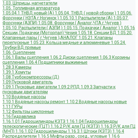
1.03. Шприцы, нагнетатели
1.05. Топливная аппаратура
1.05.04.1 ТНВД новый (А)
1.05.04. ТНВД ( новой сборки )
1.05.06.
Форсунки ( НЗТА г.Ногинск )
1.05.10.1 Распылители (А)
1.05.07.
Форсунки (АЗПИ)
1.05.08. Форсунки ( Аналог,ЧТА г.Чугуев )
1.05.10. Распылители ( АЗПИ )
1.05.15. Подкачки ( Аналог )
1.05.16
Секции, Подкачки (Моторпал) Чехия
1.05.18. Секции ВД
1.05.20.
Клапанные пары ( г.Чугуев );АНАЛОГ
1.05.21. Клапаны
перепускные
1.05.23. Кольца медные и алюминевые
1.05.24.
Трубки ВД прямые
1.06. Сцепление
1.06.1 Валы сцепления
1.06.2 Диски сцепления
1.06.3 Корзины
сцепления
1.06.4 Подшипники выжимные
1.28.3 Камеры
1.39.1 Хомуты
1.08 Турбокомпрессоры (Д)
1.09 Пусковой двигатель
1.09.1 Пусковые двигатели
1.09.2 РПД
1.09.3 Запчасти к
пусковым двигателям
1.10 Водяные насосы
1.10.1 Водяные насосы ремонт
1.10.2 Водяные насосы новые
1.11 ГУРы
1.12 Фильтры циклонные
1.16 Гидравлика
1.16.1.01 Гидроцилиндры КЗТЗ
1.16.1.04 Гидроцилиндры
телескопические (ГЦТ)
1.16.2 Р/К для ГЦ (КЗТЗ)
1.16.3 Р/К для ГЦ
(М+П)
1.16.1.02 Гидроцилиндры
1.16.3.1 Штоки (КЗТЗ)
1.16.4
Распределители
1.16.5 Муфты разр., соед., угловые
1.16.6