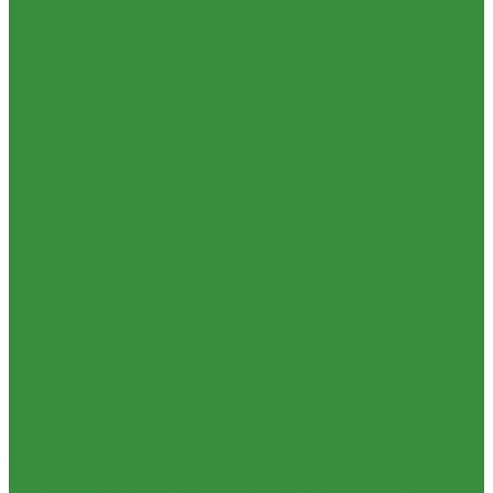
1.37.06. Передача карданная Т-40, Т-25 (240)
1.37.07. Рама Т-40, Т-25 (280)
1.37.08. Передача бортовая Т-40, Т-25 (290), (39)
1.37.09. Мост перед. невед Т-40, Т-25 (300), (31)
1.37.10. Колеса Т-40, Т-25 (310)
1.37.11. Рулевое управление Т-40, Т-25 (340), (40)
1.37.12. Тормоза пнев.сист. Т-40, Т-25 (350), (38)
1.37.13. ВОМ Т-40, Т-25 (420), (41)
1.37.14. Гидравл. сист. Т-40, Т-25 (461), (22)
1.37.15. Устройство навесн. Т-40, Т-25 (462), (56)
1.37.16. Кабина и облицовка Т-40, Т-25
1.38 Запчасти к 2ПТС-4, 1ПТС-9
1.39 КРН 2.1
1.40 Подшипники
1.41 Каталоги
1.42 РВД
1.43 Запчасти к СМД-31
1.44 Электрика
1.45 Манжеты
1.46. Разное
1.47 Диски колесные и автошины
1.49 Сельхозтехника
1.50 Ремни
1.51 КАМАЗ,МАЗ
1.52 Масла. Смазки.
ТОВАРЫ СО СКИДКОЙ %
Услуги
Ремонт и реставрация б/у запчастей, узлов и агрегатов