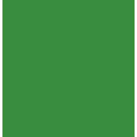
1.20 Шатуны, втулки шатуна
1.21 Гильзо-поршневые группы
1.22 Кольца поршневые
1.23 Комплекты прокладок двигателя
1.24 Прокладки ГБЦ
1.25 Фильтры
1.26 Радиаторы водяные, масляные; сердцевины, баки
1.27 Патрубки
1.28 Стартеры, генераторы
1.28.1 Стартеры, генераторы AKITA, SLOVAK, ТТВ
1.28.1.1
Запчасти стартеров Slovak, Akita, Magneton
1.28.2 Стартеры,
генераторы аналог
1.29 Ремкомплекты
Прокладки для РТ
1.30 Запчасти к К-700
1.31. Запчасти к МТЗ-80
1.31.01 Двигатель Д-240
1.31.02 Сцепление (160)
1.31.03
Коробка передач (170)
1.31.04 Раздаточная коробка (180)
1.31.05 Карданный привод (220)
1.31.06 Передний ведущий мост
(230)
1.31.07 Задний мост (240)
1.31.08 Рама (280)
1.31.09
Передняя ось (300)
1.31.10 Колеса и ступицы (310)
1.31.11
Рулевое управление (340)
1.31.12 Тормоза и пневмосистема
(350)
1.31.13 Электрооборудование (372) и приборы (380)
1.31.14 Отбор мощности (420)
1.31.15 Навеска (460)
1.31.17
Кабина (670)
1.32 Запчасти к ДТ-75
1.33 Запчасти к СМД-18,14
1.33.01. Двигатель СМД-14,18
1.33.02. Сцепление СМД-14,18