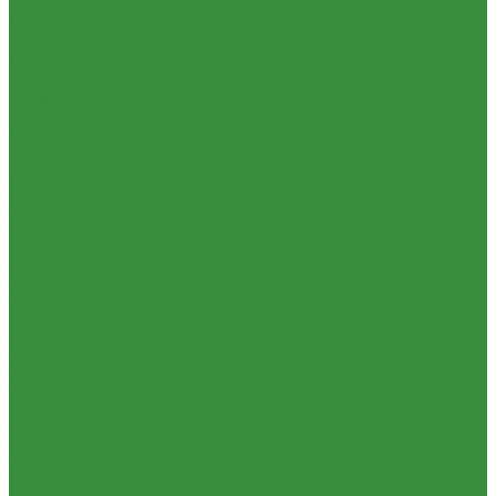
Новости
Статьи
Вакансии
Доставка
Контакты
Отзывы
Корзина
Личный кабинет
...
Каталог
1.01. ГБЦ, ЦПД, кольца уплот
1.02. Плунжерные пары
1.03. Шприцы, нагнетатели
1.05. Топливная аппаратура
1.05.04.1 ТНВД новый (А)
1.05.04. ТНВД ( новой сборки )
1.05.06. Форсунки ( НЗТА г.Ногинск )
1.05.10.1 Распылители (А)
1.05.07. Форсунки (АЗПИ)
1.05.08. Форсунки ( Аналог,ЧТА г.Чугуев )
1.05.10. Распылители ( АЗПИ )
1.05.15. Подкачки ( Аналог )
1.05.16 Секции, Подкачки (Моторпал) Чехия
1.05.18. Секции ВД
1.05.20. Клапанные пары ( г.Чугуев );АНАЛОГ
1.05.21. Клапаны перепускные
1.05.23. Кольца медные и алюминевые
1.05.24. Трубки ВД прямые