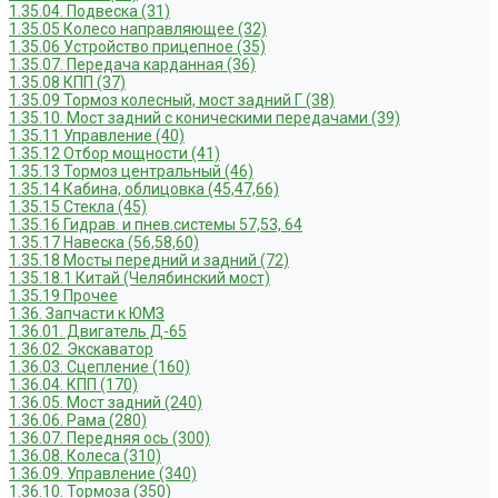
1.35.04. Подвеска (31)
1.35.05 Колесо направляющее (32)
1.35.06 Устройство прицепное (35)
1.35.07. Передача карданная (36)
1.35.08 КПП (37)
1.35.09 Тормоз колесный, мост задний Г (38)
1.35.10. Мост задний с коническими передачами (39)
1.35.11 Управление (40)
1.35.12 Отбор мощности (41)
1.35.13 Тормоз центральный (46)
1.35.14 Кабина, облицовка (45,47,66)
1.35.15 Стекла (45)
1.35.16 Гидрав. и пнев.системы 57,53, 64
1.35.17 Навеска (56,58,60)
1.35.18 Мосты передний и задний (72)
1.35.18.1 Китай (Челябинский мост)
1.35.19 Прочее
1.36. Запчасти к ЮМЗ
1.36.01. Двигатель Д-65
1.36.02. Экскаватор
1.36.03. Сцепление (160)
1.36.04. КПП (170)
1.36.05. Мост задний (240)
1.36.06. Рама (280)
1.36.07. Передняя ось (300)
1.36.08. Колеса (310)
1.36.09. Управление (340)
1.36.10. Тормоза (350)