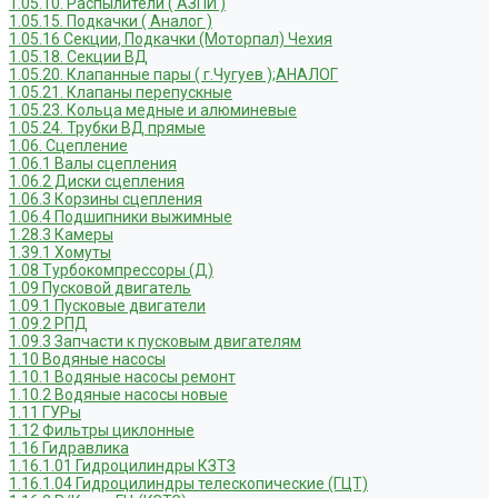
1.05.10. Распылители ( АЗПИ )
1.05.15. Подкачки ( Аналог )
1.05.16 Секции, Подкачки (Моторпал) Чехия
1.05.18. Секции ВД
1.05.20. Клапанные пары ( г.Чугуев );АНАЛОГ
1.05.21. Клапаны перепускные
1.05.23. Кольца медные и алюминевые
1.05.24. Трубки ВД прямые
1.06. Сцепление
1.06.1 Валы сцепления
1.06.2 Диски сцепления
1.06.3 Корзины сцепления
1.06.4 Подшипники выжимные
1.28.3 Камеры
1.39.1 Хомуты
1.08 Турбокомпрессоры (Д)
1.09 Пусковой двигатель
1.09.1 Пусковые двигатели
1.09.2 РПД
1.09.3 Запчасти к пусковым двигателям
1.10 Водяные насосы
1.10.1 Водяные насосы ремонт
1.10.2 Водяные насосы новые
1.11 ГУРы
1.12 Фильтры циклонные
1.16 Гидравлика
1.16.1.01 Гидроцилиндры КЗТЗ
1.16.1.04 Гидроцилиндры телескопические (ГЦТ)