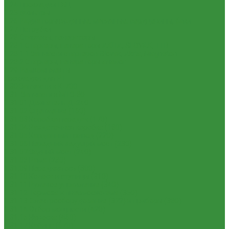
1.24 Прокладки ГБЦ
1.25 Фильтры
1.26 Радиаторы водяные, масляные; сердцевины, баки
1.27 Патрубки
1.28 Стартеры, генераторы
1.28.1 Стартеры, генераторы AKITA, SLOVAK, ТТВ
1.28.1.1 Запчасти стартеров Slovak, Akita, Magneton
1.28.2 Стартеры, генераторы аналог
1.29 Ремкомплекты
Прокладки для РТ
1.30 Запчасти к К-700
1.31. Запчасти к МТЗ-80
1.31.01 Двигатель Д-240
1.31.02 Сцепление (160)
1.31.03 Коробка передач (170)
1.31.04 Раздаточная коробка (180)
1.31.05 Карданный привод (220)
1.31.06 Передний ведущий мост (230)
1.31.07 Задний мост (240)
1.31.08 Рама (280)
1.31.09 Передняя ось (300)
1.31.10 Колеса и ступицы (310)
1.31.11 Рулевое управление (340)
1.31.12 Тормоза и пневмосистема (350)
1.31.13 Электрооборудование (372) и приборы (380)
1.31.14 Отбор мощности (420)
1.31.15 Навеска (460)
1.31.17 Кабина (670)