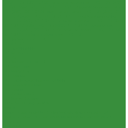
Т-40А, Т-25 (230)
1.37.06. Передача карданная Т-40, Т-25 (240)
1.37.07. Рама Т-40, Т-25 (280)
1.37.08. Передача бортовая Т-40,
Т-25 (290), (39)
1.37.09. Мост перед. невед Т-40, Т-25 (300), (31)
1.37.10. Колеса Т-40, Т-25 (310)
1.37.11. Рулевое управление
Т-40, Т-25 (340), (40)
1.37.12. Тормоза пнев.сист. Т-40, Т-25 (350),
(38)
1.37.13. ВОМ Т-40, Т-25 (420), (41)
1.37.14. Гидравл. сист.
Т-40, Т-25 (461), (22)
1.37.15. Устройство навесн. Т-40, Т-25 (462),
(56)
1.37.16. Кабина и облицовка Т-40, Т-25
1.38 Запчасти к 2ПТС-4, 1ПТС-9
1.39 КРН 2.1
1.40 Подшипники
1.41 Каталоги
1.42 РВД
1.43 Запчасти к СМД-31
1.44 Электрика
1.45 Манжеты
1.46. Разное
1.47 Диски колесные и автошины
1.49 Сельхозтехника
1.50 Ремни
1.51 КАМАЗ,МАЗ
1.52 Масла. Смазки.
ТОВАРЫ СО СКИДКОЙ %
Услуги
Ремонт и реставрация б/у запчастей, узлов и агрегатов
Услуги по ремонту и реставрации запасных частей, узлов и
агрегатов
Компания