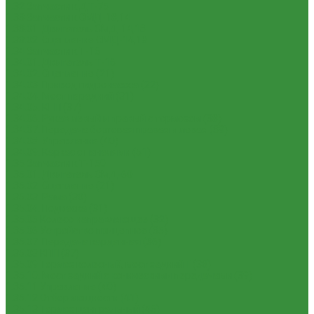
1.32 Запчасти к ДТ-75
1.33 Запчасти к СМД-18,14
1.33.01. Двигатель СМД-14,18
1.33.02. Сцепление СМД-14,18
1.34 Запчасти к Т-16
1.34.01. Двигатель Т-16
1.34.02. Сцепление (21)
1.34.03. Привод гидронасоса (22)
1.34.04. Мост передний (31)
1.34.05. КПП (37)
1.34.06. Рукав левый и правый с тормозом (38)
1.34.07. Передача бортовая правая и левая (39)
1.34.08. Управление (40)
1.34.09. Каркас с панелями (51)
1.35 Запчасти к Т-150
1.35.01. Двигатель СМД-60
1.35.02. Сцепление (21)
1.35.03. Рама (30)
1.35.04. Подвеска (31)
1.35.05 Колесо направляющее (32)
1.35.06 Устройство прицепное (35)
1.35.07. Передача карданная (36)
1.35.08 КПП (37)
1.35.09 Тормоз колесный, мост задний Г (38)
1.35.10. Мост задний с коническими передачами (39)
1.35.11 Управление (40)
1.35.12 Отбор мощности (41)
1.35.13 Тормоз центральный (46)