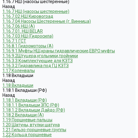
1.16.7 НШ (насосы шестеренные)
Назад
1.16.7 НШ (насосы шестеренные)
1.16.7.02 НШ Кировоград
1.16.7.04 Насосы Шестеренные (г. Винница)
1.16.7.06 НШ (А)
1.16.7.01. НШ BELAR
1.16.7.03 НШ (Гидросила)
1.16.7.1 ГСТ
1.16.8.1 Гидромоторы (А)
1.16.9.1 Муфты НШ,краны гидравлические,ЕВРО муфты
1.16.9.2Штуцера,угольники,тройники
1.16.3.3 Комплектующие для КЗТЗ
1.16.3.2 Гидравлика под ГЦ КЗТЗ
1.17 Коленвалы
1.18 Вкладыши
Назад
1.18 Вкладыши
1.18.1 Вкладыши (РФ)
Назад
1.18.1 Вкладыши (РФ)
1.18.1.1 Вкладыши ЗПС (РФ)
1.18.1.2 Вкладыши Дайдо (РФ)
1.18.2 Вкладыши (А)
1.19 Поршневые пальцы
1.20 Шатуны, втулки шатуна
1.21 Гильзо-поршневые группы
1.22 Кольца поршневые