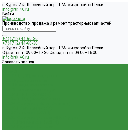
г. Курск, 2-й Шоссейный пер., 17А, микрорайон Пески
info@rtk-46.ru
Войти
Производство, продажа и ремонт тракторных запчастей
+7 (4712) 44-60-30
+7 (4712) 44-60-30
г. Курск, 2-й Шоссейный пер., 17А, микрорайон Пески
Офис: пн-пт 09:00–17:30 Склад: пн-пт 09:00–16:00
info@rtk-46.ru
Заказать звонок
...
Каталог
1.01. ГБЦ, ЦПД, кольца уплот
1.02. Плунжерные пары
1.03. Шприцы, нагнетатели
1.05. Топливная аппаратура
1.05.04.1 ТНВД новый (А)
1.05.04. ТНВД ( новой сборки )
1.05.06. Форсунки ( НЗТА г.Ногинск )
1.05.10.1 Распылители (А)
1.05.07. Форсунки (АЗПИ)
1.05.08. Форсунки ( Аналог,ЧТА г.Чугуев )
1.05.10. Распылители ( АЗПИ )
1.05.15. Подкачки ( Аналог )