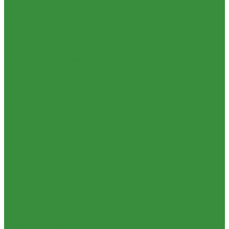
1.05.16 Секции, Подкачки (Моторпал) Чехия
1.05.18. Секции ВД
1.05.20. Клапанные пары ( г.Чугуев );АНАЛОГ
1.05.21. Клапаны перепускные
1.05.23. Кольца медные и алюминевые
1.05.24. Трубки ВД прямые
1.06. Сцепление
1.06.1 Валы сцепления
1.06.2 Диски сцепления
1.06.3 Корзины сцепления
1.06.4 Подшипники выжимные
1.28.3 Камеры
1.39.1 Хомуты
1.08 Турбокомпрессоры (Д)
1.09 Пусковой двигатель
1.09.1 Пусковые двигатели
1.09.2 РПД
1.09.3 Запчасти к пусковым двигателям
1.10 Водяные насосы
1.10.1 Водяные насосы ремонт
1.10.2 Водяные насосы новые
1.11 ГУРы
1.12 Фильтры циклонные
1.16 Гидравлика
1.16.1.01 Гидроцилиндры КЗТЗ
1.16.1.04 Гидроцилиндры телескопические (ГЦТ)
1.16.2 Р/К для ГЦ (КЗТЗ)
1.16.3 Р/К для ГЦ (М+П)