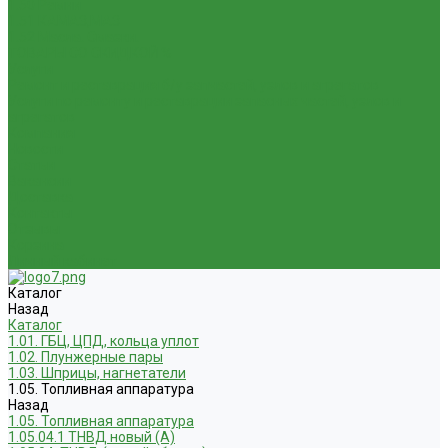
1.50 Ремни
1.51 КАМАЗ,МАЗ
1.52 Масла. Смазки.
ТОВАРЫ СО СКИДКОЙ %
Услуги
Ремонт и реставрация б/у запчастей, узлов и агрегатов
Услуги по ремонту и реставрации запасных частей, узлов и
агрегатов
Компания
Новости
Статьи
Вакансии
Доставка
Контакты
Отзывы
Корзина
Личный кабинет
Каталог
Назад
Каталог
1.01. ГБЦ, ЦПД, кольца уплот
1.02. Плунжерные пары
1.03. Шприцы, нагнетатели
1.05. Топливная аппаратура
Назад
1.05. Топливная аппаратура
1.05.04.1 ТНВД новый (А)