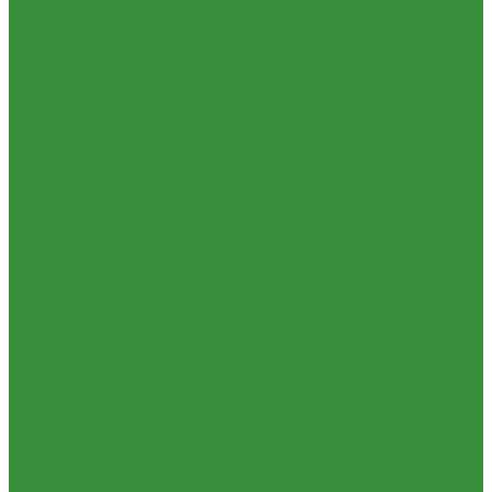
1.18.2 Вкладыши (А)
1.19 Поршневые пальцы
1.20 Шатуны, втулки шатуна
1.21 Гильзо-поршневые группы
1.22 Кольца поршневые
1.23 Комплекты прокладок двигателя
1.24 Прокладки ГБЦ
1.25 Фильтры
1.26 Радиаторы водяные, масляные; сердцевины, баки
1.27 Патрубки
1.28 Стартеры, генераторы
1.28.1 Стартеры, генераторы AKITA, SLOVAK, ТТВ
1.28.1.1 Запчасти стартеров Slovak, Akita, Magneton
1.28.2 Стартеры, генераторы аналог
1.29 Ремкомплекты
Прокладки для РТ
1.30 Запчасти к К-700
1.31. Запчасти к МТЗ-80
1.31.01 Двигатель Д-240
1.31.02 Сцепление (160)
1.31.03 Коробка передач (170)
1.31.04 Раздаточная коробка (180)
1.31.05 Карданный привод (220)
1.31.06 Передний ведущий мост (230)
1.31.07 Задний мост (240)
1.31.08 Рама (280)
1.31.09 Передняя ось (300)
1.31.10 Колеса и ступицы (310)