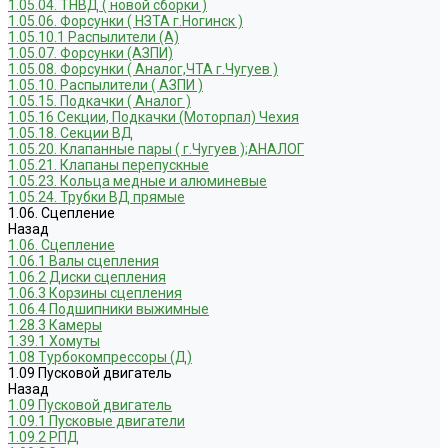
1.05.04. ТНВД ( новой сборки )
1.05.06. Форсунки ( НЗТА г.Ногинск )
1.05.10.1 Распылители (А)
1.05.07. Форсунки (АЗПИ)
1.05.08. Форсунки ( Аналог,ЧТА г.Чугуев )
1.05.10. Распылители ( АЗПИ )
1.05.15. Подкачки ( Аналог )
1.05.16 Секции, Подкачки (Моторпал) Чехия
1.05.18. Секции ВД
1.05.20. Клапанные пары ( г.Чугуев );АНАЛОГ
1.05.21. Клапаны перепускные
1.05.23. Кольца медные и алюминевые
1.05.24. Трубки ВД прямые
1.06. Сцепление
Назад
1.06. Сцепление
1.06.1 Валы сцепления
1.06.2 Диски сцепления
1.06.3 Корзины сцепления
1.06.4 Подшипники выжимные
1.28.3 Камеры
1.39.1 Хомуты
1.08 Турбокомпрессоры (Д)
1.09 Пусковой двигатель
Назад
1.09 Пусковой двигатель
1.09.1 Пусковые двигатели
1.09.2 РПД