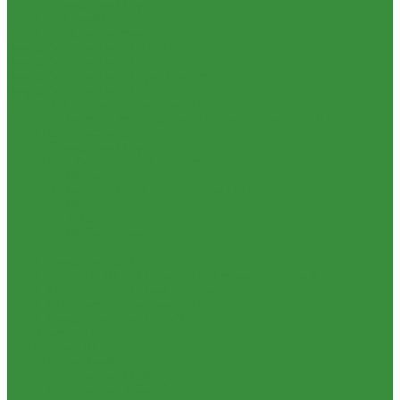
1.16.1.02 Гидроцилиндры
1.16.3.1 Штоки (КЗТЗ)
1.16.4 Распределители
Гидрораспределители новые (А)
Гидрораспределители
Гидрораспределители (под новые)
Гидрораспределители (А)
1.16.5 Муфты разр., соед., угловые
1.16.6 Комплекты переоборудования и комплектующие
1.16.8 Насос-дозатор (А)
1.16.1.03 Гидроцилиндры (А)
1.16.7 НШ (насосы шестеренные)
1.16.7.02 НШ Кировоград
1.16.7.04 Насосы Шестеренные (г. Винница)
1.16.7.06 НШ (А)
1.16.7.01. НШ BELAR
1.16.7.03 НШ (Гидросила)
1.16.7.1 ГСТ
1.16.8.1 Гидромоторы (А)
1.16.9.1 Муфты НШ,краны гидравлические,ЕВРО муфты
1.16.9.2Штуцера,угольники,тройники
1.16.3.3 Комплектующие для КЗТЗ
1.16.3.2 Гидравлика под ГЦ КЗТЗ
1.17 Коленвалы
1.18 Вкладыши
1.18.1 Вкладыши (РФ)
1.18.1.1 Вкладыши ЗПС (РФ)
1.18.1.2 Вкладыши Дайдо (РФ)