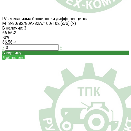
Р/к механизма блокировки дифференциала
МТЗ-80/82/80А/82А/100/102 (с/о) (У)
В наличии: 3
66.56 ₽
-0%
66.56 ₽
-
+
В корзину
Добавлено