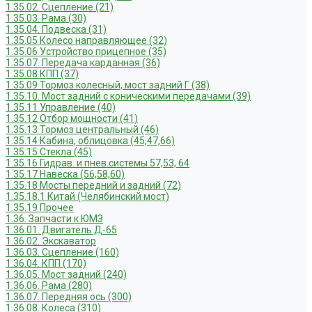
1.35.02. Сцепление (21)
1.35.03. Рама (30)
1.35.04. Подвеска (31)
1.35.05 Колесо направляющее (32)
1.35.06 Устройство прицепное (35)
1.35.07. Передача карданная (36)
1.35.08 КПП (37)
1.35.09 Тормоз колесный, мост задний Г (38)
1.35.10. Мост задний с коническими передачами (39)
1.35.11 Управление (40)
1.35.12 Отбор мощности (41)
1.35.13 Тормоз центральный (46)
1.35.14 Кабина, облицовка (45,47,66)
1.35.15 Стекла (45)
1.35.16 Гидрав. и пнев.системы 57,53, 64
1.35.17 Навеска (56,58,60)
1.35.18 Мосты передний и задний (72)
1.35.18.1 Китай (Челябинский мост)
1.35.19 Прочее
1.36. Запчасти к ЮМЗ
1.36.01. Двигатель Д-65
1.36.02. Экскаватор
1.36.03. Сцепление (160)
1.36.04. КПП (170)
1.36.05. Мост задний (240)
1.36.06. Рама (280)
1.36.07. Передняя ось (300)
1.36.08. Колеса (310)