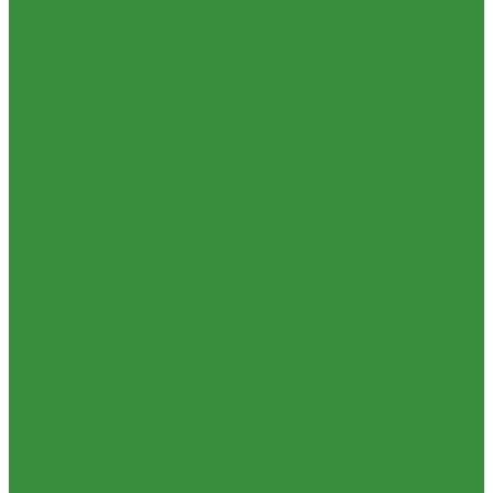
1.31.17 Кабина (670)
1.32 Запчасти к ДТ-75
1.33 Запчасти к СМД-18,14
1.33.01. Двигатель СМД-14,18
1.33.02. Сцепление СМД-14,18
1.34 Запчасти к Т-16
1.34.01. Двигатель Т-16
1.34.02. Сцепление (21)
1.34.03. Привод гидронасоса (22)
1.34.04. Мост передний (31)
1.34.05. КПП (37)
1.34.06. Рукав левый и правый с тормозом (38)
1.34.07. Передача бортовая правая и левая (39)
1.34.08. Управление (40)
1.34.09. Каркас с панелями (51)
1.35 Запчасти к Т-150
1.35.01. Двигатель СМД-60
1.35.02. Сцепление (21)
1.35.03. Рама (30)
1.35.04. Подвеска (31)
1.35.05 Колесо направляющее (32)
1.35.06 Устройство прицепное (35)
1.35.07. Передача карданная (36)
1.35.08 КПП (37)
1.35.09 Тормоз колесный, мост задний Г (38)
1.35.10. Мост задний с коническими передачами (39)
1.35.11 Управление (40)
1.35.12 Отбор мощности (41)