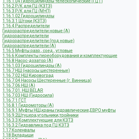
1.16.1.04 Гидроцилиндры телескопические (ГЦТ)
1.16.2 Р/К для ГЦ (КЗТЗ)
1.16.3 Р/К для ГЦ (М+П)
1.16.1.02 Гидроцилиндры
1.16.3.1 Штоки (КЗТЗ)
1.16.4 Распределители
Гидрораспределители новые (А)
Гидрораспределители
Гидрораспределители (под новые)
Гидрораспределители (А)
1.16.5 Муфты разр., соед., угловые
1.16.6 Комплекты переоборудования и комплектующие
1.16.8 Насос-дозатор (А)
1.16.1.03 Гидроцилиндры (А)
1.16.7 НШ (насосы шестеренные)
1.16.7.02 НШ Кировоград
1.16.7.04 Насосы Шестеренные (г. Винница)
1.16.7.06 НШ (А)
1.16.7.01. НШ BELAR
1.16.7.03 НШ (Гидросила)
1.16.7.1 ГСТ
1.16.8.1 Гидромоторы (А)
1.16.9.1 Муфты НШ,краны гидравлические,ЕВРО муфты
1.16.9.2Штуцера,угольники,тройники
1.16.3.3 Комплектующие для КЗТЗ
1.16.3.2 Гидравлика под ГЦ КЗТЗ
1.17 Коленвалы
1.18 Вкладыши