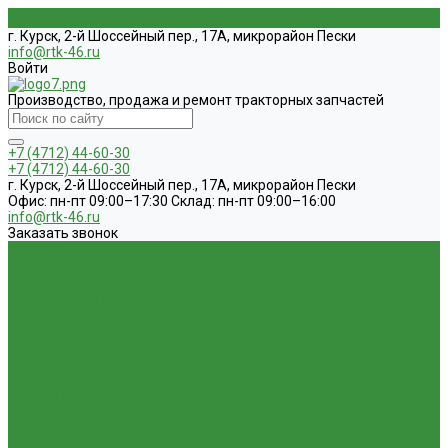
г. Курск, 2-й Шоссейный пер., 17А, микрорайон Пески
info@rtk-46.ru
Войти
Производство, продажа и ремонт тракторных запчастей
+7 (4712) 44-60-30
+7 (4712) 44-60-30
г. Курск, 2-й Шоссейный пер., 17А, микрорайон Пески
Офис: пн-пт 09:00–17:30 Склад: пн-пт 09:00–16:00
info@rtk-46.ru
Заказать звонок
Каталог
1.01. ГБЦ, ЦПД, кольца уплот
1.02. Плунжерные пары
1.03. Шприцы, нагнетатели
1.05. Топливная аппаратура
1.05.04.1 ТНВД новый (А)
1.05.04. ТНВД ( новой сборки )
1.05.06.
Форсунки ( НЗТА г.Ногинск )
1.05.10.1 Распылители (А)
1.05.07.
Форсунки (АЗПИ)
1.05.08. Форсунки ( Аналог,ЧТА г.Чугуев )
1.05.10. Распылители ( АЗПИ )
1.05.15. Подкачки ( Аналог )
1.05.16
Секции, Подкачки (Моторпал) Чехия
1.05.18. Секции ВД
1.05.20.
Клапанные пары ( г.Чугуев );АНАЛОГ
1.05.21. Клапаны
перепускные
1.05.23. Кольца медные и алюминевые
1.05.24.
Трубки ВД прямые