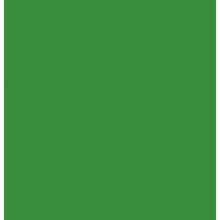
1.23 Комплекты прокладок двигателя
1.24 Прокладки ГБЦ
1.25 Фильтры
1.26 Радиаторы водяные, масляные; сердцевины, баки
1.27 Патрубки
1.28 Стартеры, генераторы
1.28.1 Стартеры, генераторы AKITA, SLOVAK, ТТВ
1.28.1.1 Запчасти стартеров Slovak, Akita, Magneton
1.28.2 Стартеры, генераторы аналог
1.29 Ремкомплекты
Прокладки для РТ
1.30 Запчасти к К-700
1.31. Запчасти к МТЗ-80
1.31.01 Двигатель Д-240
1.31.02 Сцепление (160)
1.31.03 Коробка передач (170)
1.31.04 Раздаточная коробка (180)
1.31.05 Карданный привод (220)
1.31.06 Передний ведущий мост (230)
1.31.07 Задний мост (240)
1.31.08 Рама (280)
1.31.09 Передняя ось (300)
1.31.10 Колеса и ступицы (310)
1.31.11 Рулевое управление (340)
1.31.12 Тормоза и пневмосистема (350)
1.31.13 Электрооборудование (372) и приборы (380)
1.31.14 Отбор мощности (420)
1.31.15 Навеска (460)