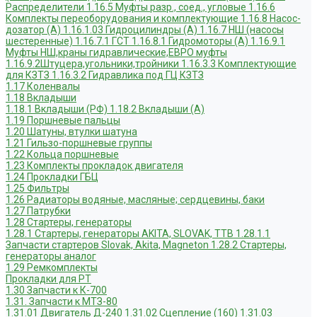
Распределители
1.16.5 Муфты разр., соед., угловые
1.16.6
Комплекты переоборудования и комплектующие
1.16.8 Насос-
дозатор (А)
1.16.1.03 Гидроцилиндры (А)
1.16.7 НШ (насосы
шестеренные)
1.16.7.1 ГСТ
1.16.8.1 Гидромоторы (А)
1.16.9.1
Муфты НШ,краны гидравлические,ЕВРО муфты
1.16.9.2Штуцера,угольники,тройники
1.16.3.3 Комплектующие
для КЗТЗ
1.16.3.2 Гидравлика под ГЦ КЗТЗ
1.17 Коленвалы
1.18 Вкладыши
1.18.1 Вкладыши (РФ)
1.18.2 Вкладыши (А)
1.19 Поршневые пальцы
1.20 Шатуны, втулки шатуна
1.21 Гильзо-поршневые группы
1.22 Кольца поршневые
1.23 Комплекты прокладок двигателя
1.24 Прокладки ГБЦ
1.25 Фильтры
1.26 Радиаторы водяные, масляные; сердцевины, баки
1.27 Патрубки
1.28 Стартеры, генераторы
1.28.1 Стартеры, генераторы AKITA, SLOVAK, ТТВ
1.28.1.1
Запчасти стартеров Slovak, Akita, Magneton
1.28.2 Стартеры,
генераторы аналог
1.29 Ремкомплекты
Прокладки для РТ
1.30 Запчасти к К-700
1.31. Запчасти к МТЗ-80
1.31.01 Двигатель Д-240
1.31.02 Сцепление (160)
1.31.03