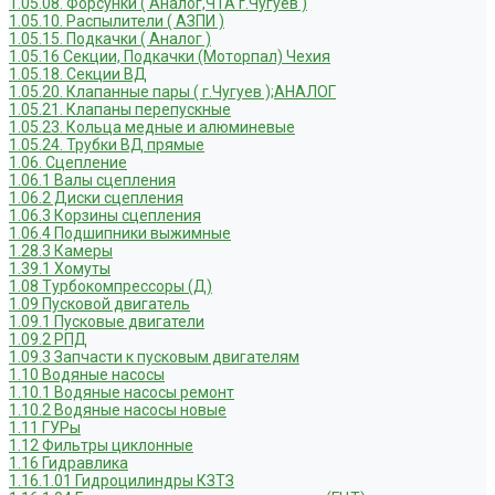
1.05.08. Форсунки ( Аналог,ЧТА г.Чугуев )
1.05.10. Распылители ( АЗПИ )
1.05.15. Подкачки ( Аналог )
1.05.16 Секции, Подкачки (Моторпал) Чехия
1.05.18. Секции ВД
1.05.20. Клапанные пары ( г.Чугуев );АНАЛОГ
1.05.21. Клапаны перепускные
1.05.23. Кольца медные и алюминевые
1.05.24. Трубки ВД прямые
1.06. Сцепление
1.06.1 Валы сцепления
1.06.2 Диски сцепления
1.06.3 Корзины сцепления
1.06.4 Подшипники выжимные
1.28.3 Камеры
1.39.1 Хомуты
1.08 Турбокомпрессоры (Д)
1.09 Пусковой двигатель
1.09.1 Пусковые двигатели
1.09.2 РПД
1.09.3 Запчасти к пусковым двигателям
1.10 Водяные насосы
1.10.1 Водяные насосы ремонт
1.10.2 Водяные насосы новые
1.11 ГУРы
1.12 Фильтры циклонные
1.16 Гидравлика
1.16.1.01 Гидроцилиндры КЗТЗ