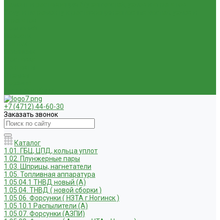
Ремонт и реставрация б/у запчастей, узлов и агрегатов
Услуги по ремонту и реставрации запасных частей, узлов и
агрегатов
Компания
Новости
Статьи
Вакансии
Доставка
Контакты
Отзывы
Корзина
Личный кабинет
+7 (4712) 44-60-30
Заказать звонок
Каталог
1.01. ГБЦ, ЦПД, кольца уплот
1.02. Плунжерные пары
1.03. Шприцы, нагнетатели
1.05. Топливная аппаратура
1.05.04.1 ТНВД новый (А)
1.05.04. ТНВД ( новой сборки )
1.05.06. Форсунки ( НЗТА г.Ногинск )
1.05.10.1 Распылители (А)
1.05.07. Форсунки (АЗПИ)