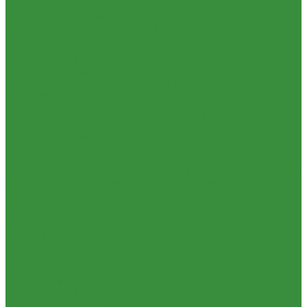
1.06. Сцепление
1.06.1 Валы сцепления
1.06.2 Диски сцепления
1.06.3 Корзины
сцепления
1.06.4 Подшипники выжимные
1.28.3 Камеры
1.39.1 Хомуты
1.08 Турбокомпрессоры (Д)
1.09 Пусковой двигатель
1.09.1 Пусковые двигатели
1.09.2 РПД
1.09.3 Запчасти к
пусковым двигателям
1.10 Водяные насосы
1.10.1 Водяные насосы ремонт
1.10.2 Водяные насосы новые
1.11 ГУРы
1.12 Фильтры циклонные
1.16 Гидравлика
1.16.1.01 Гидроцилиндры КЗТЗ
1.16.1.04 Гидроцилиндры
телескопические (ГЦТ)
1.16.2 Р/К для ГЦ (КЗТЗ)
1.16.3 Р/К для ГЦ
(М+П)
1.16.1.02 Гидроцилиндры
1.16.3.1 Штоки (КЗТЗ)
1.16.4
Распределители
1.16.5 Муфты разр., соед., угловые
1.16.6
Комплекты переоборудования и комплектующие
1.16.8 Насос-
дозатор (А)
1.16.1.03 Гидроцилиндры (А)
1.16.7 НШ (насосы
шестеренные)
1.16.7.1 ГСТ
1.16.8.1 Гидромоторы (А)
1.16.9.1
Муфты НШ,краны гидравлические,ЕВРО муфты
1.16.9.2Штуцера,угольники,тройники
1.16.3.3 Комплектующие
для КЗТЗ
1.16.3.2 Гидравлика под ГЦ КЗТЗ
1.17 Коленвалы
1.18 Вкладыши
1.18.1 Вкладыши (РФ)
1.18.2 Вкладыши (А)
1.19 Поршневые пальцы