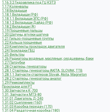
1.16.3.2 Гидравлика под ГЦ КЗТЗ
1.17 Коленвалы
1.18 Вкладыши
1.18.1 Вкладыши (РФ)
1.18.1.1 Вкладыши ЗПС (РФ)
1.18.1.2 Вкладыши Дайдо (РФ)
1.18.2 Вкладыши (А)
1.19 Поршневые пальцы
1.20 Шатуны, втулки шатуна
1.21 Гильзо-поршневые группы
1.22 Кольца поршневые
1.23 Комплекты прокладок двигателя
1.24 Прокладки ГБЦ
1.25 Фильтры
1.26 Радиаторы водяные, масляные; сердцевины, баки
1.27 Патрубки
1.28 Стартеры, генераторы
1.28.1 Стартеры, генераторы AKITA, SLOVAK, ТТВ
1.28.1.1 Запчасти стартеров Slovak, Akita, Magneton
1.28.2 Стартеры, генераторы аналог
1.29 Ремкомплекты
Прокладки для РТ
1.30 Запчасти к К-700
1.31. Запчасти к МТЗ-80
1.31.01 Двигатель Д-240
1.31.02 Сцепление (160)
1.31.03 Коробка передач (170)
1.31.04 Раздаточная коробка (180)