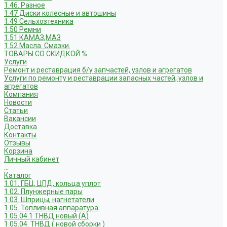
1.46. Разное
1.47 Диски колесные и автошины
1.49 Сельхозтехника
1.50 Ремни
1.51 КАМАЗ,МАЗ
1.52 Масла. Смазки.
ТОВАРЫ СО СКИДКОЙ %
Услуги
Ремонт и реставрация б/у запчастей, узлов и агрегатов
Услуги по ремонту и реставрации запасных частей, узлов и
агрегатов
Компания
Новости
Статьи
Вакансии
Доставка
Контакты
Отзывы
Корзина
Личный кабинет
...
Каталог
1.01. ГБЦ, ЦПД, кольца уплот
1.02. Плунжерные пары
1.03. Шприцы, нагнетатели
1.05. Топливная аппаратура
1.05.04.1 ТНВД новый (А)
1.05.04. ТНВД ( новой сборки )