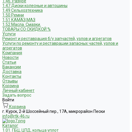
1.46. Разное
1.47 Диски колесные и автошины
1.49 Сельхозтехника
1.50 Ремни
1.51 КАМАЗ,МАЗ
1.52 Масла. Смазки.
ТОВАРЫ СО СКИДКОЙ %
Услуги
Ремонт и реставрация б/у запчастей, узлов и агрегатов
Услуги по ремонту и реставрации запасных частей, узлов и
агрегатов
Компания
Новости
Статьи
Вакансии
Доставка
Контакты
Отзывы
Корзина
Личный кабинет
Задать вопрос
Войти
Корзина
г. Курск, 2-й Шоссейный пер., 17А, микрорайон Пески
info@rtk-46.ru
Каталог
1.01. ГБЦ, ЦПД, кольца уплот