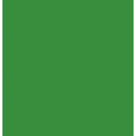
1.05.24. Трубки ВД прямые
1.06. Сцепление
1.06.1 Валы сцепления
1.06.2 Диски сцепления
1.06.3 Корзины сцепления
1.06.4 Подшипники выжимные
1.28.3 Камеры
1.39.1 Хомуты
1.08 Турбокомпрессоры (Д)
1.09 Пусковой двигатель
1.09.1 Пусковые двигатели
1.09.2 РПД
1.09.3 Запчасти к пусковым двигателям
1.10 Водяные насосы
1.10.1 Водяные насосы ремонт
1.10.2 Водяные насосы новые
1.11 ГУРы
1.12 Фильтры циклонные
1.16 Гидравлика
1.16.1.01 Гидроцилиндры КЗТЗ
1.16.1.04 Гидроцилиндры телескопические (ГЦТ)
1.16.2 Р/К для ГЦ (КЗТЗ)
1.16.3 Р/К для ГЦ (М+П)
1.16.1.02 Гидроцилиндры
1.16.3.1 Штоки (КЗТЗ)
1.16.4 Распределители
Гидрораспределители новые (А)
Гидрораспределители