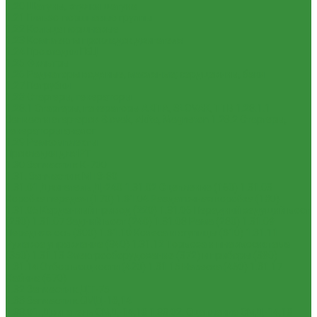
1.20 Шатуны, втулки шатуна
1.21 Гильзо-поршневые группы
1.22 Кольца поршневые
1.23 Комплекты прокладок двигателя
1.24 Прокладки ГБЦ
1.25 Фильтры
1.26 Радиаторы водяные, масляные; сердцевины, баки
1.27 Патрубки
1.28 Стартеры, генераторы
1.28.1 Стартеры, генераторы AKITA, SLOVAK, ТТВ
1.28.1.1
Запчасти стартеров Slovak, Akita, Magneton
1.28.2 Стартеры,
генераторы аналог
1.29 Ремкомплекты
Прокладки для РТ
1.30 Запчасти к К-700
1.31. Запчасти к МТЗ-80
1.31.01 Двигатель Д-240
1.31.02 Сцепление (160)
1.31.03
Коробка передач (170)
1.31.04 Раздаточная коробка (180)
1.31.05 Карданный привод (220)
1.31.06 Передний ведущий мост
(230)
1.31.07 Задний мост (240)
1.31.08 Рама (280)
1.31.09
Передняя ось (300)
1.31.10 Колеса и ступицы (310)
1.31.11
Рулевое управление (340)
1.31.12 Тормоза и пневмосистема
(350)
1.31.13 Электрооборудование (372) и приборы (380)
1.31.14 Отбор мощности (420)
1.31.15 Навеска (460)
1.31.17
Кабина (670)
1.32 Запчасти к ДТ-75
1.33 Запчасти к СМД-18,14
1.33.01. Двигатель СМД-14,18
1.33.02. Сцепление СМД-14,18