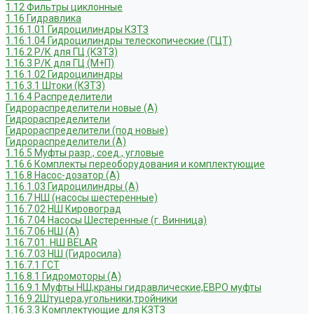
1.12 Фильтры циклонные
1.16 Гидравлика
1.16.1.01 Гидроцилиндры КЗТЗ
1.16.1.04 Гидроцилиндры телескопические (ГЦТ)
1.16.2 Р/К для ГЦ (КЗТЗ)
1.16.3 Р/К для ГЦ (М+П)
1.16.1.02 Гидроцилиндры
1.16.3.1 Штоки (КЗТЗ)
1.16.4 Распределители
Гидрораспределители новые (А)
Гидрораспределители
Гидрораспределители (под новые)
Гидрораспределители (А)
1.16.5 Муфты разр., соед., угловые
1.16.6 Комплекты переоборудования и комплектующие
1.16.8 Насос-дозатор (А)
1.16.1.03 Гидроцилиндры (А)
1.16.7 НШ (насосы шестеренные)
1.16.7.02 НШ Кировоград
1.16.7.04 Насосы Шестеренные (г. Винница)
1.16.7.06 НШ (А)
1.16.7.01. НШ BELAR
1.16.7.03 НШ (Гидросила)
1.16.7.1 ГСТ
1.16.8.1 Гидромоторы (А)
1.16.9.1 Муфты НШ,краны гидравлические,ЕВРО муфты
1.16.9.2Штуцера,угольники,тройники
1.16.3.3 Комплектующие для КЗТЗ