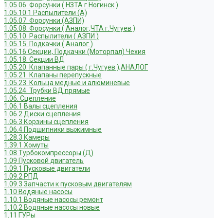
1.05.06. Форсунки ( НЗТА г.Ногинск )
1.05.10.1 Распылители (А)
1.05.07. Форсунки (АЗПИ)
1.05.08. Форсунки ( Аналог,ЧТА г.Чугуев )
1.05.10. Распылители ( АЗПИ )
1.05.15. Подкачки ( Аналог )
1.05.16 Секции, Подкачки (Моторпал) Чехия
1.05.18. Секции ВД
1.05.20. Клапанные пары ( г.Чугуев );АНАЛОГ
1.05.21. Клапаны перепускные
1.05.23. Кольца медные и алюминевые
1.05.24. Трубки ВД прямые
1.06. Сцепление
1.06.1 Валы сцепления
1.06.2 Диски сцепления
1.06.3 Корзины сцепления
1.06.4 Подшипники выжимные
1.28.3 Камеры
1.39.1 Хомуты
1.08 Турбокомпрессоры (Д)
1.09 Пусковой двигатель
1.09.1 Пусковые двигатели
1.09.2 РПД
1.09.3 Запчасти к пусковым двигателям
1.10 Водяные насосы
1.10.1 Водяные насосы ремонт
1.10.2 Водяные насосы новые
1.11 ГУРы