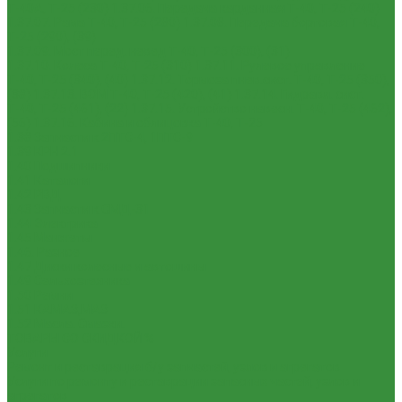
Т-40А, Т-25 (230)
1.37.06. Передача карданная Т-40, Т-25 (240)
1.37.07. Рама Т-40, Т-25 (280)
1.37.08. Передача бортовая Т-40,
Т-25 (290), (39)
1.37.09. Мост перед. невед Т-40, Т-25 (300), (31)
1.37.10. Колеса Т-40, Т-25 (310)
1.37.11. Рулевое управление
Т-40, Т-25 (340), (40)
1.37.12. Тормоза пнев.сист. Т-40, Т-25 (350),
(38)
1.37.13. ВОМ Т-40, Т-25 (420), (41)
1.37.14. Гидравл. сист.
Т-40, Т-25 (461), (22)
1.37.15. Устройство навесн. Т-40, Т-25 (462),
(56)
1.37.16. Кабина и облицовка Т-40, Т-25
1.38 Запчасти к 2ПТС-4, 1ПТС-9
1.39 КРН 2.1
1.40 Подшипники
1.41 Каталоги
1.42 РВД
1.43 Запчасти к СМД-31
1.44 Электрика
1.45 Манжеты
1.46. Разное
1.47 Диски колесные и автошины
1.49 Сельхозтехника
1.50 Ремни
1.51 КАМАЗ,МАЗ
1.52 Масла. Смазки.
ТОВАРЫ СО СКИДКОЙ %
Услуги
Ремонт и реставрация б/у запчастей, узлов и агрегатов
Услуги по ремонту и реставрации запасных частей, узлов и
агрегатов