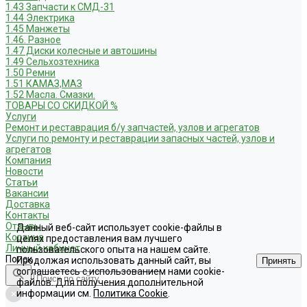
1.43 Запчасти к СМД-31
1.44 Электрика
1.45 Манжеты
1.46. Разное
1.47 Диски колесные и автошины
1.49 Сельхозтехника
1.50 Ремни
1.51 КАМАЗ,МАЗ
1.52 Масла. Смазки.
ТОВАРЫ СО СКИДКОЙ %
Услуги
Ремонт и реставрация б/у запчастей, узлов и агрегатов
Услуги по ремонту и реставрации запасных частей, узлов и
агрегатов
Компания
Новости
Статьи
Вакансии
Доставка
Контакты
Отзывы
Данный веб-сайт использует cookie-файлы в
Корзина
целях предоставления вам лучшего
Личный кабинет
пользовательского опыта на нашем сайте.
Поиск
Продолжая использовать данный сайт, вы
Принять
соглашаетесь с использованием нами cookie-
файлов. Для получения дополнительной
информации см.
Политика Cookie
.