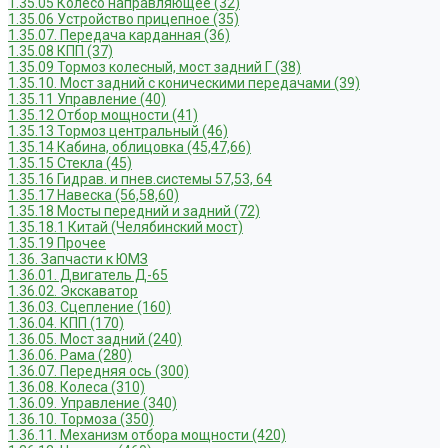
1.35.05 Колесо направляющее (32)
1.35.06 Устройство прицепное (35)
1.35.07. Передача карданная (36)
1.35.08 КПП (37)
1.35.09 Тормоз колесный, мост задний Г (38)
1.35.10. Мост задний с коническими передачами (39)
1.35.11 Управление (40)
1.35.12 Отбор мощности (41)
1.35.13 Тормоз центральный (46)
1.35.14 Кабина, облицовка (45,47,66)
1.35.15 Стекла (45)
1.35.16 Гидрав. и пнев.системы 57,53, 64
1.35.17 Навеска (56,58,60)
1.35.18 Мосты передний и задний (72)
1.35.18.1 Китай (Челябинский мост)
1.35.19 Прочее
1.36. Запчасти к ЮМЗ
1.36.01. Двигатель Д-65
1.36.02. Экскаватор
1.36.03. Сцепление (160)
1.36.04. КПП (170)
1.36.05. Мост задний (240)
1.36.06. Рама (280)
1.36.07. Передняя ось (300)
1.36.08. Колеса (310)
1.36.09. Управление (340)
1.36.10. Тормоза (350)
1.36.11. Механизм отбора мощности (420)