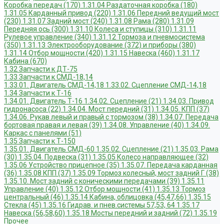
Коробка передач (170)
1.31.04 Раздаточная коробка (180)
1.31.05 Карданный привод (220)
1.31.06 Передний ведущий мост
(230)
1.31.07 Задний мост (240)
1.31.08 Рама (280)
1.31.09
Передняя ось (300)
1.31.10 Колеса и ступицы (310)
1.31.11
Рулевое управление (340)
1.31.12 Тормоза и пневмосистема
(350)
1.31.13 Электрооборудование (372) и приборы (380)
1.31.14 Отбор мощности (420)
1.31.15 Навеска (460)
1.31.17
Кабина (670)
1.32 Запчасти к ДТ-75
1.33 Запчасти к СМД-18,14
1.33.01. Двигатель СМД-14,18
1.33.02. Сцепление СМД-14,18
1.34 Запчасти к Т-16
1.34.01. Двигатель Т-16
1.34.02. Сцепление (21)
1.34.03. Привод
гидронасоса (22)
1.34.04. Мост передний (31)
1.34.05. КПП (37)
1.34.06. Рукав левый и правый с тормозом (38)
1.34.07. Передача
бортовая правая и левая (39)
1.34.08. Управление (40)
1.34.09.
Каркас с панелями (51)
1.35 Запчасти к Т-150
1.35.01. Двигатель СМД-60
1.35.02. Сцепление (21)
1.35.03. Рама
(30)
1.35.04. Подвеска (31)
1.35.05 Колесо направляющее (32)
1.35.06 Устройство прицепное (35)
1.35.07. Передача карданная
(36)
1.35.08 КПП (37)
1.35.09 Тормоз колесный, мост задний Г (38)
1.35.10. Мост задний с коническими передачами (39)
1.35.11
Управление (40)
1.35.12 Отбор мощности (41)
1.35.13 Тормоз
центральный (46)
1.35.14 Кабина, облицовка (45,47,66)
1.35.15
Стекла (45)
1.35.16 Гидрав. и пнев.системы 57,53, 64
1.35.17
Навеска (56,58,60)
1.35.18 Мосты передний и задний (72)
1.35.19
Прочее