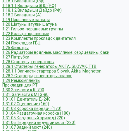
1.18.1 Вкладыши (РФ)
1.18.1.1 Вкладыши ЗПС (РФ)
1.18.1.2 Вкладыши Дайдо (РФ)
1.18.2 Вкладыши (А)
1.19 Поршневые пальцы
1.20 Шатуны, втулки шатуна
1.21 Гильзо-поршневые группы
1.22 Кольца поршневые
1.23 Комплекты прокладок двигателя
1.24 Прокладки ГБЦ
1.25 Фильтры
1.26 Радиаторы водяные, масляные; сердцевины, баки
1.27 Патрубки
1.28 Стартеры, генераторы
1.28.1 Стартеры, генераторы AKITA, SLOVAK, ТТВ
1.28.1.1 Запчасти стартеров Slovak, Akita, Magneton
1.28.2 Стартеры, генераторы аналог
1.29 Ремкомплекты
Прокладки для РТ
1.30 Запчасти к К-700
1.31. Запчасти к МТЗ-80
1.31.01 Двигатель Д-240
1.31.02 Сцепление (160)
1.31.03 Коробка передач (170)
1.31.04 Раздаточная коробка (180)
1.31.05 Карданный привод (220)
1.31.06 Передний ведущий мост (230)
1.31.07 Задний мост (240)