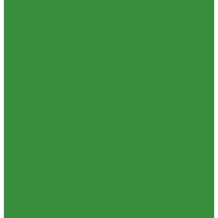
Гидрораспределители (под новые)
Гидрораспределители (А)
1.16.5 Муфты разр., соед., угловые
1.16.6 Комплекты переоборудования и комплектующие
1.16.8 Насос-дозатор (А)
1.16.1.03 Гидроцилиндры (А)
1.16.7 НШ (насосы шестеренные)
1.16.7.02 НШ Кировоград
1.16.7.04 Насосы Шестеренные (г. Винница)
1.16.7.06 НШ (А)
1.16.7.01. НШ BELAR
1.16.7.03 НШ (Гидросила)
1.16.7.1 ГСТ
1.16.8.1 Гидромоторы (А)
1.16.9.1 Муфты НШ,краны гидравлические,ЕВРО муфты
1.16.9.2Штуцера,угольники,тройники
1.16.3.3 Комплектующие для КЗТЗ
1.16.3.2 Гидравлика под ГЦ КЗТЗ
1.17 Коленвалы
1.18 Вкладыши
1.18.1 Вкладыши (РФ)
1.18.1.1 Вкладыши ЗПС (РФ)
1.18.1.2 Вкладыши Дайдо (РФ)
1.18.2 Вкладыши (А)
1.19 Поршневые пальцы
1.20 Шатуны, втулки шатуна
1.21 Гильзо-поршневые группы
1.22 Кольца поршневые