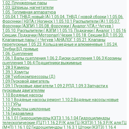
1.02. Плунжерные пары
1.03. Шприцы, нагнетатели
1.05. Топливная аппаратура
1.05.04.1 ТНВД новый (А)
1.05.04. ТНВД ( новой сборки )
1.05.06.
Форсунки ( НЗТА г.Ногинск )
1.05.10.1 Распылители (А)
1.05.07.
Форсунки (АЗПИ)
1.05.08. Форсунки ( Аналог,ЧТА г.Чугуев )
1.05.10. Распылители ( АЗПИ )
1.05.15. Подкачки ( Аналог )
1.05.16
Секции, Подкачки (Моторпал) Чехия
1.05.18. Секции ВД
1.05.20.
Клапанные пары ( г.Чугуев );АНАЛОГ
1.05.21. Клапаны
перепускные
1.05.23. Кольца медные и алюминевые
1.05.24.
Трубки ВД прямые
1.06. Сцепление
1.06.1 Валы сцепления
1.06.2 Диски сцепления
1.06.3 Корзины
сцепления
1.06.4 Подшипники выжимные
1.28.3 Камеры
1.39.1 Хомуты
1.08 Турбокомпрессоры (Д)
1.09 Пусковой двигатель
1.09.1 Пусковые двигатели
1.09.2 РПД
1.09.3 Запчасти к
пусковым двигателям
1.10 Водяные насосы
1.10.1 Водяные насосы ремонт
1.10.2 Водяные насосы новые
1.11 ГУРы
1.12 Фильтры циклонные
1.16 Гидравлика
1.16.1.01 Гидроцилиндры КЗТЗ
1.16.1.04 Гидроцилиндры
телескопические (ГЦТ)
1.16.2 Р/К для ГЦ (КЗТЗ)
1.16.3 Р/К для ГЦ
(М+П)
1.16.1.02 Гидроцилиндры
1.16.3.1 Штоки (КЗТЗ)
1.16.4