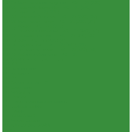
1.37.05. Мост передний ведущий Т-40А, Т-25 (230)
1.37.06. Передача карданная Т-40, Т-25 (240)
1.37.07. Рама Т-40, Т-25 (280)
1.37.08. Передача бортовая Т-40, Т-25 (290), (39)
1.37.09. Мост перед. невед Т-40, Т-25 (300), (31)
1.37.10. Колеса Т-40, Т-25 (310)
1.37.11. Рулевое управление Т-40, Т-25 (340), (40)
1.37.12. Тормоза пнев.сист. Т-40, Т-25 (350), (38)
1.37.13. ВОМ Т-40, Т-25 (420), (41)
1.37.14. Гидравл. сист. Т-40, Т-25 (461), (22)
1.37.15. Устройство навесн. Т-40, Т-25 (462), (56)
1.37.16. Кабина и облицовка Т-40, Т-25
1.38 Запчасти к 2ПТС-4, 1ПТС-9
1.39 КРН 2.1
1.40 Подшипники
1.41 Каталоги
1.42 РВД
1.43 Запчасти к СМД-31
1.44 Электрика
1.45 Манжеты
1.46. Разное
1.47 Диски колесные и автошины
1.49 Сельхозтехника
1.50 Ремни
1.51 КАМАЗ,МАЗ
1.52 Масла. Смазки.
ТОВАРЫ СО СКИДКОЙ %
Услуги