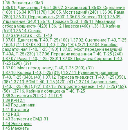
1.36. Запчасти к ЮМЗ
1.36.01. Двигатель Д-65
1.36.02. Экскаватор
1.36.03. Сцепление
(160)
1.36.04. КПП (170)
1.36.05. Мост задний (240)
1.36.06. Рама
(280)
1.36.07. Передняя ось (300)
1.36.08. Колеса (310)
1.36.09.
Управление (340)
1.36.10. Тормоза (350)
1.36.11. Механизм
отбора мощности (420)
1.36.12. Навеска (460)
1.36.13. Кабина
(670)
1.36.14. Стекла
1.37 Запчасти к Т-25, Т-40
1.37.01. Двигатель Т-40, Т-25 (100)
1.37.02. Сцепление Т-40, Т-25
(160), (21)
1.37.03. КПП Т-40, Т-25 (170), (37)
1.37.04. Коробка
раздаточная Т-40, Т-25 (180)
1.37.05. Мост передний ведущий
Т-40А, Т-25 (230)
1.37.06. Передача карданная Т-40, Т-25 (240)
1.37.07. Рама Т-40, Т-25 (280)
1.37.08. Передача бортовая Т-40,
Т-25 (290), (39)
1.37.09. Мост перед. невед Т-40, Т-25 (300), (31)
1.37.10. Колеса Т-40, Т-25 (310)
1.37.11. Рулевое управление
Т-40, Т-25 (340), (40)
1.37.12. Тормоза пнев.сист. Т-40, Т-25 (350),
(38)
1.37.13. ВОМ Т-40, Т-25 (420), (41)
1.37.14. Гидравл. сист.
Т-40, Т-25 (461), (22)
1.37.15. Устройство навесн. Т-40, Т-25 (462),
(56)
1.37.16. Кабина и облицовка Т-40, Т-25
1.38 Запчасти к 2ПТС-4, 1ПТС-9
1.39 КРН 2.1
1.40 Подшипники
1.41 Каталоги
1.42 РВД
1.43 Запчасти к СМД-31
1.44 Электрика
1.45 Манжеты