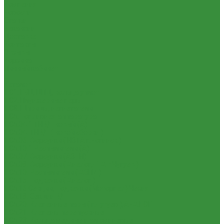
Компания
Новости
Статьи
Вакансии
Доставка
Контакты
Отзывы
Корзина
Личный кабинет
...
Каталог
1.01. ГБЦ, ЦПД, кольца уплот
1.02. Плунжерные пары
1.03. Шприцы, нагнетатели
1.05. Топливная аппаратура
1.05.04.1 ТНВД новый (А)
1.05.04. ТНВД ( новой сборки )
1.05.06. Форсунки ( НЗТА г.Ногинск )
1.05.10.1 Распылители (А)
1.05.07. Форсунки (АЗПИ)
1.05.08. Форсунки ( Аналог,ЧТА г.Чугуев )
1.05.10. Распылители ( АЗПИ )
1.05.15. Подкачки ( Аналог )
1.05.16 Секции, Подкачки (Моторпал) Чехия
1.05.18. Секции ВД
1.05.20. Клапанные пары ( г.Чугуев );АНАЛОГ
1.05.21. Клапаны перепускные
1.05.23. Кольца медные и алюминевые