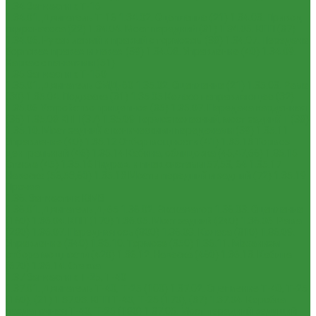
1.34 Запчасти к Т-16
1.34.01. Двигатель Т-16
1.34.02. Сцепление (21)
1.34.03. Привод
гидронасоса (22)
1.34.04. Мост передний (31)
1.34.05. КПП (37)
1.34.06. Рукав левый и правый с тормозом (38)
1.34.07. Передача
бортовая правая и левая (39)
1.34.08. Управление (40)
1.34.09.
Каркас с панелями (51)
1.35 Запчасти к Т-150
1.35.01. Двигатель СМД-60
1.35.02. Сцепление (21)
1.35.03. Рама
(30)
1.35.04. Подвеска (31)
1.35.05 Колесо направляющее (32)
1.35.06 Устройство прицепное (35)
1.35.07. Передача карданная
(36)
1.35.08 КПП (37)
1.35.09 Тормоз колесный, мост задний Г (38)
1.35.10. Мост задний с коническими передачами (39)
1.35.11
Управление (40)
1.35.12 Отбор мощности (41)
1.35.13 Тормоз
центральный (46)
1.35.14 Кабина, облицовка (45,47,66)
1.35.15
Стекла (45)
1.35.16 Гидрав. и пнев.системы 57,53, 64
1.35.17
Навеска (56,58,60)
1.35.18 Мосты передний и задний (72)
1.35.19
Прочее
1.36. Запчасти к ЮМЗ
1.36.01. Двигатель Д-65
1.36.02. Экскаватор
1.36.03. Сцепление
(160)
1.36.04. КПП (170)
1.36.05. Мост задний (240)
1.36.06. Рама
(280)
1.36.07. Передняя ось (300)
1.36.08. Колеса (310)
1.36.09.
Управление (340)
1.36.10. Тормоза (350)
1.36.11. Механизм
отбора мощности (420)
1.36.12. Навеска (460)
1.36.13. Кабина
(670)
1.36.14. Стекла
1.37 Запчасти к Т-25, Т-40
1.37.01. Двигатель Т-40, Т-25 (100)
1.37.02. Сцепление Т-40, Т-25
(160), (21)
1.37.03. КПП Т-40, Т-25 (170), (37)
1.37.04. Коробка
раздаточная Т-40, Т-25 (180)
1.37.05. Мост передний ведущий