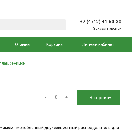
+7 (4712) 44-60-30
Заказать звонок
+7 (4712) 44-60-30
Отзывы
Корзина
Личный кабинет
г. Курск, 2-й Шоссейный
пер., 17А, микрорайон
Пески
Офис: пн-пт 09:00–17:30
с плав. режимом
Склад: пн-пт 09:00–
16:00
info@rtk-46.ru
-
+
В корзину
режимом - моноблочный двухсекционный распределитель для