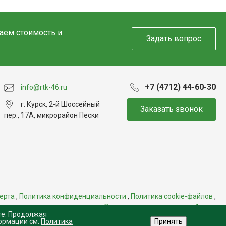
таем стоимость и
Задать вопрос
+7 (4712) 44-60-30
info@rtk-46.ru
г. Курск, 2-й Шоссейный
Заказать звонок
пер., 17А, микрорайон Пески
ерта
,
Политика конфиденциальности
,
Политика cookie-файлов
,
Свидетельство на товарный знак
те. Продолжая
ормации см.
Политика
Принять