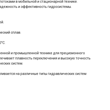
отоками в мобильной и стационарной технике.
адежность и эффективность гидросистемы.
ей.
еский сплав.
0°C.
венной и промышленной технике для прецизионного
печивает плавность переключения и высокую точность
еских систем.
авливается на различные типы гидравлических систем