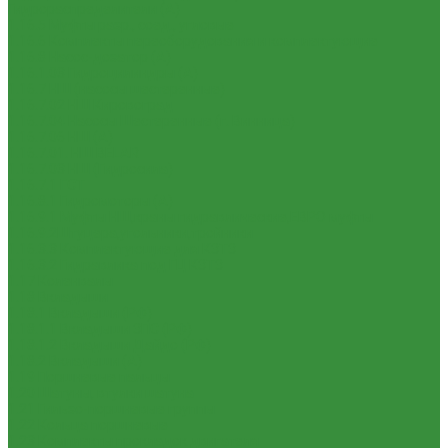
Гидрораспределители (А)
1.16.5 Муфты разр., соед., угловые
1.16.6 Комплекты переоборудования и комплектующие
1.16.8 Насос-дозатор (А)
1.16.1.03 Гидроцилиндры (А)
1.16.7 НШ (насосы шестеренные)
1.16.7.02 НШ Кировоград
1.16.7.04 Насосы Шестеренные (г. Винница)
1.16.7.06 НШ (А)
1.16.7.01. НШ BELAR
1.16.7.03 НШ (Гидросила)
1.16.7.1 ГСТ
1.16.8.1 Гидромоторы (А)
1.16.9.1 Муфты НШ,краны гидравлические,ЕВРО муфты
1.16.9.2Штуцера,угольники,тройники
1.16.3.3 Комплектующие для КЗТЗ
1.16.3.2 Гидравлика под ГЦ КЗТЗ
1.17 Коленвалы
1.18 Вкладыши
1.18.1 Вкладыши (РФ)
1.18.1.1 Вкладыши ЗПС (РФ)
1.18.1.2 Вкладыши Дайдо (РФ)
1.18.2 Вкладыши (А)
1.19 Поршневые пальцы
1.20 Шатуны, втулки шатуна
1.21 Гильзо-поршневые группы
1.22 Кольца поршневые
1.23 Комплекты прокладок двигателя