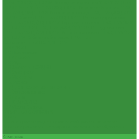
Т-40А, Т-25 (230)
1.37.06. Передача карданная Т-40, Т-25 (240)
1.37.07. Рама Т-40, Т-25 (280)
1.37.08. Передача бортовая Т-40,
Т-25 (290), (39)
1.37.09. Мост перед. невед Т-40, Т-25 (300), (31)
1.37.10. Колеса Т-40, Т-25 (310)
1.37.11. Рулевое управление
Т-40, Т-25 (340), (40)
1.37.12. Тормоза пнев.сист. Т-40, Т-25 (350),
(38)
1.37.13. ВОМ Т-40, Т-25 (420), (41)
1.37.14. Гидравл. сист.
Т-40, Т-25 (461), (22)
1.37.15. Устройство навесн. Т-40, Т-25 (462),
(56)
1.37.16. Кабина и облицовка Т-40, Т-25
1.38 Запчасти к 2ПТС-4, 1ПТС-9
1.39 КРН 2.1
1.40 Подшипники
1.41 Каталоги
1.42 РВД
1.43 Запчасти к СМД-31
1.44 Электрика
1.45 Манжеты
1.46. Разное
1.47 Диски колесные и автошины
1.49 Сельхозтехника
1.50 Ремни
1.51 КАМАЗ,МАЗ
1.52 Масла. Смазки.
ТОВАРЫ СО СКИДКОЙ %
Услуги
Ремонт и реставрация б/у запчастей, узлов и агрегатов
Услуги по ремонту и реставрации запасных частей, узлов и
агрегатов
Компания