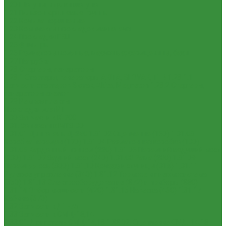
1.20 Шатуны, втулки шатуна
1.21 Гильзо-поршневые группы
1.22 Кольца поршневые
1.23 Комплекты прокладок двигателя
1.24 Прокладки ГБЦ
1.25 Фильтры
1.26 Радиаторы водяные, масляные; сердцевины, баки
1.27 Патрубки
1.28 Стартеры, генераторы
1.28.1 Стартеры, генераторы AKITA, SLOVAK, ТТВ
1.28.1.1
Запчасти стартеров Slovak, Akita, Magneton
1.28.2 Стартеры,
генераторы аналог
1.29 Ремкомплекты
Прокладки для РТ
1.30 Запчасти к К-700
1.31. Запчасти к МТЗ-80
1.31.01 Двигатель Д-240
1.31.02 Сцепление (160)
1.31.03
Коробка передач (170)
1.31.04 Раздаточная коробка (180)
1.31.05 Карданный привод (220)
1.31.06 Передний ведущий мост
(230)
1.31.07 Задний мост (240)
1.31.08 Рама (280)
1.31.09
Передняя ось (300)
1.31.10 Колеса и ступицы (310)
1.31.11
Рулевое управление (340)
1.31.12 Тормоза и пневмосистема
(350)
1.31.13 Электрооборудование (372) и приборы (380)
1.31.14 Отбор мощности (420)
1.31.15 Навеска (460)
1.31.17
Кабина (670)
1.32 Запчасти к ДТ-75
1.33 Запчасти к СМД-18,14
1.33.01. Двигатель СМД-14,18
1.33.02. Сцепление СМД-14,18