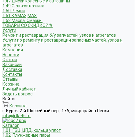
1.47 Диски колесные и автошины
1.49 Сельхозтехника
1.50 Ремни
1.51 КАМАЗ,МАЗ
1.52 Масла. Смазки.
ТОВАРЫ СО СКИДКОЙ %
Услуги
Ремонт и реставрация б/у запчастей, узлов и агрегатов
Услуги по ремонту и реставрации запасных частей, узлов и
агрегатов
Компания
Новости
Статьи
Вакансии
Доставка
Контакты
Отзывы
Корзина
Личный кабинет
Задать вопрос
Войти
Корзина
г. Курск, 2-й Шоссейный пер., 17А, микрорайон Пески
info@rtk-46.ru
Каталог
1.01. ГБЦ, ЦПД, кольца уплот
1.02. Плунжерные пары