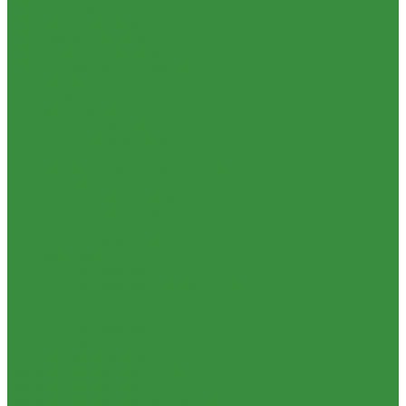
1.06. Сцепление
1.06.1 Валы сцепления
1.06.2 Диски сцепления
1.06.3 Корзины сцепления
1.06.4 Подшипники выжимные
1.28.3 Камеры
1.39.1 Хомуты
1.08 Турбокомпрессоры (Д)
1.09 Пусковой двигатель
1.09.1 Пусковые двигатели
1.09.2 РПД
1.09.3 Запчасти к пусковым двигателям
1.10 Водяные насосы
1.10.1 Водяные насосы ремонт
1.10.2 Водяные насосы новые
1.11 ГУРы
1.12 Фильтры циклонные
1.16 Гидравлика
1.16.1.01 Гидроцилиндры КЗТЗ
1.16.1.04 Гидроцилиндры телескопические (ГЦТ)
1.16.2 Р/К для ГЦ (КЗТЗ)
1.16.3 Р/К для ГЦ (М+П)
1.16.1.02 Гидроцилиндры
1.16.3.1 Штоки (КЗТЗ)
1.16.4 Распределители
Гидрораспределители новые (А)
Гидрораспределители
Гидрораспределители (под новые)