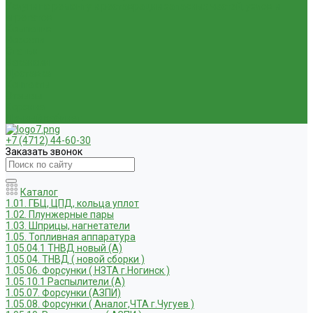
Услуги по ремонту и реставрации запасных частей, узлов и
агрегатов
Компания
Новости
Статьи
Вакансии
Доставка
Контакты
Отзывы
Корзина
Личный кабинет
+7 (4712) 44-60-30
Заказать звонок
Каталог
1.01. ГБЦ, ЦПД, кольца уплот
1.02. Плунжерные пары
1.03. Шприцы, нагнетатели
1.05. Топливная аппаратура
1.05.04.1 ТНВД новый (А)
1.05.04. ТНВД ( новой сборки )
1.05.06. Форсунки ( НЗТА г.Ногинск )
1.05.10.1 Распылители (А)
1.05.07. Форсунки (АЗПИ)
1.05.08. Форсунки ( Аналог,ЧТА г.Чугуев )