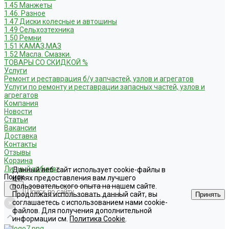
1.45 Манжеты
1.46. Разное
1.47 Диски колесные и автошины
1.49 Сельхозтехника
1.50 Ремни
1.51 КАМАЗ,МАЗ
1.52 Масла. Смазки.
ТОВАРЫ СО СКИДКОЙ %
Услуги
Ремонт и реставрация б/у запчастей, узлов и агрегатов
Услуги по ремонту и реставрации запасных частей, узлов и
агрегатов
Компания
Новости
Статьи
Вакансии
Доставка
Контакты
Отзывы
Корзина
Личный кабинет
Данный веб-сайт использует cookie-файлы в
Поиск
целях предоставления вам лучшего
пользовательского опыта на нашем сайте.
Продолжая использовать данный сайт, вы
Принять
соглашаетесь с использованием нами cookie-
файлов. Для получения дополнительной
информации см.
Политика Cookie
.