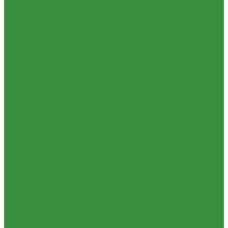
1.34 Запчасти к Т-16
1.34.01. Двигатель Т-16
1.34.02. Сцепление (21)
1.34.03. Привод
гидронасоса (22)
1.34.04. Мост передний (31)
1.34.05. КПП (37)
1.34.06. Рукав левый и правый с тормозом (38)
1.34.07. Передача
бортовая правая и левая (39)
1.34.08. Управление (40)
1.34.09.
Каркас с панелями (51)
1.35 Запчасти к Т-150
1.35.01. Двигатель СМД-60
1.35.02. Сцепление (21)
1.35.03. Рама
(30)
1.35.04. Подвеска (31)
1.35.05 Колесо направляющее (32)
1.35.06 Устройство прицепное (35)
1.35.07. Передача карданная
(36)
1.35.08 КПП (37)
1.35.09 Тормоз колесный, мост задний Г (38)
1.35.10. Мост задний с коническими передачами (39)
1.35.11
Управление (40)
1.35.12 Отбор мощности (41)
1.35.13 Тормоз
центральный (46)
1.35.14 Кабина, облицовка (45,47,66)
1.35.15
Стекла (45)
1.35.16 Гидрав. и пнев.системы 57,53, 64
1.35.17
Навеска (56,58,60)
1.35.18 Мосты передний и задний (72)
1.35.19
Прочее
1.36. Запчасти к ЮМЗ
1.36.01. Двигатель Д-65
1.36.02. Экскаватор
1.36.03. Сцепление
(160)
1.36.04. КПП (170)
1.36.05. Мост задний (240)
1.36.06. Рама
(280)
1.36.07. Передняя ось (300)
1.36.08. Колеса (310)
1.36.09.
Управление (340)
1.36.10. Тормоза (350)
1.36.11. Механизм
отбора мощности (420)
1.36.12. Навеска (460)
1.36.13. Кабина
(670)
1.36.14. Стекла
1.37 Запчасти к Т-25, Т-40
1.37.01. Двигатель Т-40, Т-25 (100)
1.37.02. Сцепление Т-40, Т-25
(160), (21)
1.37.03. КПП Т-40, Т-25 (170), (37)
1.37.04. Коробка
раздаточная Т-40, Т-25 (180)
1.37.05. Мост передний ведущий