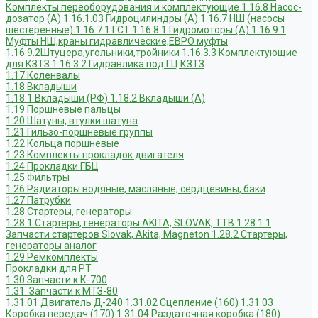
Комплекты переоборудования и комплектующие
1.16.8 Насос-
дозатор (А)
1.16.1.03 Гидроцилиндры (А)
1.16.7 НШ (насосы
шестеренные)
1.16.7.1 ГСТ
1.16.8.1 Гидромоторы (А)
1.16.9.1
Муфты НШ,краны гидравлические,ЕВРО муфты
1.16.9.2Штуцера,угольники,тройники
1.16.3.3 Комплектующие
для КЗТЗ
1.16.3.2 Гидравлика под ГЦ КЗТЗ
1.17 Коленвалы
1.18 Вкладыши
1.18.1 Вкладыши (РФ)
1.18.2 Вкладыши (А)
1.19 Поршневые пальцы
1.20 Шатуны, втулки шатуна
1.21 Гильзо-поршневые группы
1.22 Кольца поршневые
1.23 Комплекты прокладок двигателя
1.24 Прокладки ГБЦ
1.25 Фильтры
1.26 Радиаторы водяные, масляные; сердцевины, баки
1.27 Патрубки
1.28 Стартеры, генераторы
1.28.1 Стартеры, генераторы AKITA, SLOVAK, ТТВ
1.28.1.1
Запчасти стартеров Slovak, Akita, Magneton
1.28.2 Стартеры,
генераторы аналог
1.29 Ремкомплекты
Прокладки для РТ
1.30 Запчасти к К-700
1.31. Запчасти к МТЗ-80
1.31.01 Двигатель Д-240
1.31.02 Сцепление (160)
1.31.03
Коробка передач (170)
1.31.04 Раздаточная коробка (180)