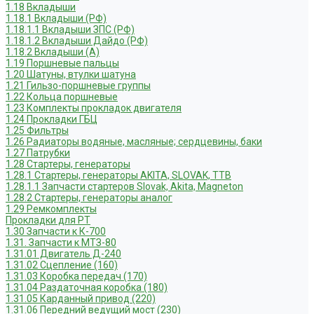
1.18 Вкладыши
1.18.1 Вкладыши (РФ)
1.18.1.1 Вкладыши ЗПС (РФ)
1.18.1.2 Вкладыши Дайдо (РФ)
1.18.2 Вкладыши (А)
1.19 Поршневые пальцы
1.20 Шатуны, втулки шатуна
1.21 Гильзо-поршневые группы
1.22 Кольца поршневые
1.23 Комплекты прокладок двигателя
1.24 Прокладки ГБЦ
1.25 Фильтры
1.26 Радиаторы водяные, масляные; сердцевины, баки
1.27 Патрубки
1.28 Стартеры, генераторы
1.28.1 Стартеры, генераторы AKITA, SLOVAK, ТТВ
1.28.1.1 Запчасти стартеров Slovak, Akita, Magneton
1.28.2 Стартеры, генераторы аналог
1.29 Ремкомплекты
Прокладки для РТ
1.30 Запчасти к К-700
1.31. Запчасти к МТЗ-80
1.31.01 Двигатель Д-240
1.31.02 Сцепление (160)
1.31.03 Коробка передач (170)
1.31.04 Раздаточная коробка (180)
1.31.05 Карданный привод (220)
1.31.06 Передний ведущий мост (230)