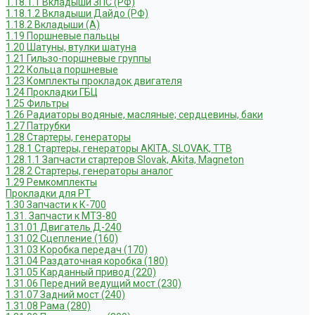
1.18.1.1 Вкладыши ЗПС (РФ)
1.18.1.2 Вкладыши Дайдо (РФ)
1.18.2 Вкладыши (А)
1.19 Поршневые пальцы
1.20 Шатуны, втулки шатуна
1.21 Гильзо-поршневые группы
1.22 Кольца поршневые
1.23 Комплекты прокладок двигателя
1.24 Прокладки ГБЦ
1.25 Фильтры
1.26 Радиаторы водяные, масляные; сердцевины, баки
1.27 Патрубки
1.28 Стартеры, генераторы
1.28.1 Стартеры, генераторы AKITA, SLOVAK, ТТВ
1.28.1.1 Запчасти стартеров Slovak, Akita, Magneton
1.28.2 Стартеры, генераторы аналог
1.29 Ремкомплекты
Прокладки для РТ
1.30 Запчасти к К-700
1.31. Запчасти к МТЗ-80
1.31.01 Двигатель Д-240
1.31.02 Сцепление (160)
1.31.03 Коробка передач (170)
1.31.04 Раздаточная коробка (180)
1.31.05 Карданный привод (220)
1.31.06 Передний ведущий мост (230)
1.31.07 Задний мост (240)
1.31.08 Рама (280)