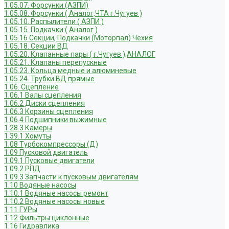
1.05.07. Форсунки (АЗПИ)
1.05.08. Форсунки ( Аналог,ЧТА г.Чугуев )
1.05.10. Распылители ( АЗПИ )
1.05.15. Подкачки ( Аналог )
1.05.16 Секции, Подкачки (Моторпал) Чехия
1.05.18. Секции ВД
1.05.20. Клапанные пары ( г.Чугуев );АНАЛОГ
1.05.21. Клапаны перепускные
1.05.23. Кольца медные и алюминевые
1.05.24. Трубки ВД прямые
1.06. Сцепление
1.06.1 Валы сцепления
1.06.2 Диски сцепления
1.06.3 Корзины сцепления
1.06.4 Подшипники выжимные
1.28.3 Камеры
1.39.1 Хомуты
1.08 Турбокомпрессоры (Д)
1.09 Пусковой двигатель
1.09.1 Пусковые двигатели
1.09.2 РПД
1.09.3 Запчасти к пусковым двигателям
1.10 Водяные насосы
1.10.1 Водяные насосы ремонт
1.10.2 Водяные насосы новые
1.11 ГУРы
1.12 Фильтры циклонные
1.16 Гидравлика