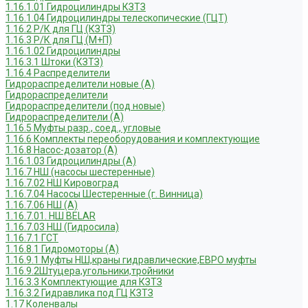
1.16.1.01 Гидроцилиндры КЗТЗ
1.16.1.04 Гидроцилиндры телескопические (ГЦТ)
1.16.2 Р/К для ГЦ (КЗТЗ)
1.16.3 Р/К для ГЦ (М+П)
1.16.1.02 Гидроцилиндры
1.16.3.1 Штоки (КЗТЗ)
1.16.4 Распределители
Гидрораспределители новые (А)
Гидрораспределители
Гидрораспределители (под новые)
Гидрораспределители (А)
1.16.5 Муфты разр., соед., угловые
1.16.6 Комплекты переоборудования и комплектующие
1.16.8 Насос-дозатор (А)
1.16.1.03 Гидроцилиндры (А)
1.16.7 НШ (насосы шестеренные)
1.16.7.02 НШ Кировоград
1.16.7.04 Насосы Шестеренные (г. Винница)
1.16.7.06 НШ (А)
1.16.7.01. НШ BELAR
1.16.7.03 НШ (Гидросила)
1.16.7.1 ГСТ
1.16.8.1 Гидромоторы (А)
1.16.9.1 Муфты НШ,краны гидравлические,ЕВРО муфты
1.16.9.2Штуцера,угольники,тройники
1.16.3.3 Комплектующие для КЗТЗ
1.16.3.2 Гидравлика под ГЦ КЗТЗ
1.17 Коленвалы