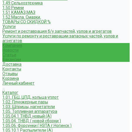
1.49 Сельхозтехника
1.50 Ремни
1.51 КАМАЗ,МАЗ
1.52 Масла. Смазки.
ТОВАРЫ СО СКИДКОЙ %
Услуги
Ремонт и реставрация б/у запчастей, узлов и агрегатов
Услуги по ремонту и реставрации запасных частей, узлов и
агрегатов
Компания
Новости
Статьи
Вакансии
Доставка
Контакты
Отзывы
Корзина
Личный кабинет
...
Каталог
1.01. ГБЦ, ЦПД, кольца уплот
1.02. Плунжерные пары
1.03. Шприцы, нагнетатели
1.05. Топливная аппаратура
1.05.04.1 ТНВД новый (А)
1.05.04. ТНВД ( новой сборки )
1.05.06. Форсунки ( НЗТА г.Ногинск )
1.05.10.1 Распылители (А)