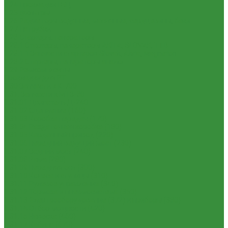
1.24 Прокладки ГБЦ
1.25 Фильтры
1.26 Радиаторы водяные, масляные; сердцевины, баки
1.27 Патрубки
1.28 Стартеры, генераторы
1.28.1 Стартеры, генераторы AKITA, SLOVAK, ТТВ
1.28.1.1 Запчасти стартеров Slovak, Akita, Magneton
1.28.2 Стартеры, генераторы аналог
1.29 Ремкомплекты
Прокладки для РТ
1.30 Запчасти к К-700
1.31. Запчасти к МТЗ-80
1.31.01 Двигатель Д-240
1.31.02 Сцепление (160)
1.31.03 Коробка передач (170)
1.31.04 Раздаточная коробка (180)
1.31.05 Карданный привод (220)
1.31.06 Передний ведущий мост (230)
1.31.07 Задний мост (240)
1.31.08 Рама (280)
1.31.09 Передняя ось (300)
1.31.10 Колеса и ступицы (310)
1.31.11 Рулевое управление (340)
1.31.12 Тормоза и пневмосистема (350)
1.31.13 Электрооборудование (372) и приборы (380)
1.31.14 Отбор мощности (420)
1.31.15 Навеска (460)
1.31.17 Кабина (670)