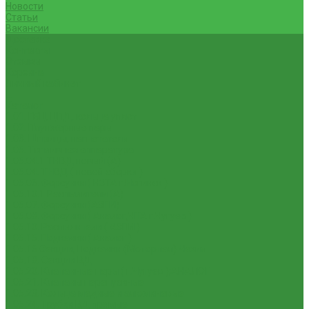
Новости
Статьи
Вакансии
Доставка
Контакты
Отзывы
Корзина
Личный кабинет
...
Каталог
1.01. ГБЦ, ЦПД, кольца уплот
1.02. Плунжерные пары
1.03. Шприцы, нагнетатели
1.05. Топливная аппаратура
1.05.04.1 ТНВД новый (А)
1.05.04. ТНВД ( новой сборки )
1.05.06. Форсунки ( НЗТА г.Ногинск )
1.05.10.1 Распылители (А)
1.05.07. Форсунки (АЗПИ)
1.05.08. Форсунки ( Аналог,ЧТА г.Чугуев )
1.05.10. Распылители ( АЗПИ )
1.05.15. Подкачки ( Аналог )
1.05.16 Секции, Подкачки (Моторпал) Чехия
1.05.18. Секции ВД
1.05.20. Клапанные пары ( г.Чугуев );АНАЛОГ
1.05.21. Клапаны перепускные
1.05.23. Кольца медные и алюминевые
1.05.24. Трубки ВД прямые