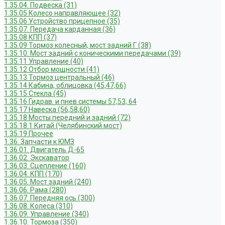
1.35.04. Подвеска (31)
1.35.05 Колесо направляющее (32)
1.35.06 Устройство прицепное (35)
1.35.07. Передача карданная (36)
1.35.08 КПП (37)
1.35.09 Тормоз колесный, мост задний Г (38)
1.35.10. Мост задний с коническими передачами (39)
1.35.11 Управление (40)
1.35.12 Отбор мощности (41)
1.35.13 Тормоз центральный (46)
1.35.14 Кабина, облицовка (45,47,66)
1.35.15 Стекла (45)
1.35.16 Гидрав. и пнев.системы 57,53, 64
1.35.17 Навеска (56,58,60)
1.35.18 Мосты передний и задний (72)
1.35.18.1 Китай (Челябинский мост)
1.35.19 Прочее
1.36. Запчасти к ЮМЗ
1.36.01. Двигатель Д-65
1.36.02. Экскаватор
1.36.03. Сцепление (160)
1.36.04. КПП (170)
1.36.05. Мост задний (240)
1.36.06. Рама (280)
1.36.07. Передняя ось (300)
1.36.08. Колеса (310)
1.36.09. Управление (340)
1.36.10. Тормоза (350)