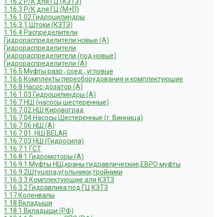
1.16.2 Р/К для ГЦ (КЗТЗ)
1.16.3 Р/К для ГЦ (М+П)
1.16.1.02 Гидроцилиндры
1.16.3.1 Штоки (КЗТЗ)
1.16.4 Распределители
Гидрораспределители новые (А)
Гидрораспределители
Гидрораспределители (под новые)
Гидрораспределители (А)
1.16.5 Муфты разр., соед., угловые
1.16.6 Комплекты переоборудования и комплектующие
1.16.8 Насос-дозатор (А)
1.16.1.03 Гидроцилиндры (А)
1.16.7 НШ (насосы шестеренные)
1.16.7.02 НШ Кировоград
1.16.7.04 Насосы Шестеренные (г. Винница)
1.16.7.06 НШ (А)
1.16.7.01. НШ BELAR
1.16.7.03 НШ (Гидросила)
1.16.7.1 ГСТ
1.16.8.1 Гидромоторы (А)
1.16.9.1 Муфты НШ,краны гидравлические,ЕВРО муфты
1.16.9.2Штуцера,угольники,тройники
1.16.3.3 Комплектующие для КЗТЗ
1.16.3.2 Гидравлика под ГЦ КЗТЗ
1.17 Коленвалы
1.18 Вкладыши
1.18.1 Вкладыши (РФ)