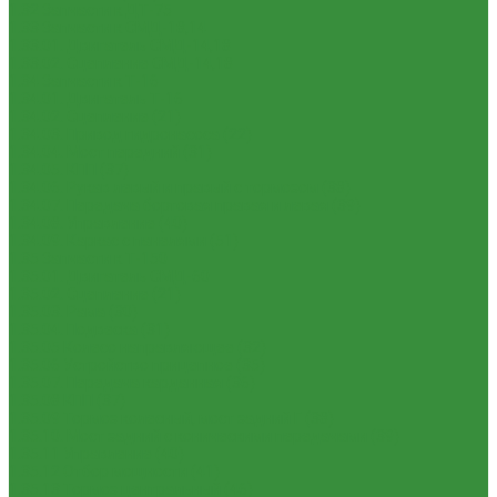
1.32 Запчасти к ДТ-75
1.33 Запчасти к СМД-18,14
1.33.01. Двигатель СМД-14,18
1.33.02. Сцепление СМД-14,18
1.34 Запчасти к Т-16
1.34.01. Двигатель Т-16
1.34.02. Сцепление (21)
1.34.03. Привод гидронасоса (22)
1.34.04. Мост передний (31)
1.34.05. КПП (37)
1.34.06. Рукав левый и правый с тормозом (38)
1.34.07. Передача бортовая правая и левая (39)
1.34.08. Управление (40)
1.34.09. Каркас с панелями (51)
1.35 Запчасти к Т-150
1.35.01. Двигатель СМД-60
1.35.02. Сцепление (21)
1.35.03. Рама (30)
1.35.04. Подвеска (31)
1.35.05 Колесо направляющее (32)
1.35.06 Устройство прицепное (35)
1.35.07. Передача карданная (36)
1.35.08 КПП (37)
1.35.09 Тормоз колесный, мост задний Г (38)
1.35.10. Мост задний с коническими передачами (39)
1.35.11 Управление (40)
1.35.12 Отбор мощности (41)
1.35.13 Тормоз центральный (46)