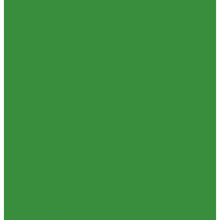
1.37.06. Передача карданная Т-40, Т-25 (240)
1.37.07. Рама Т-40, Т-25 (280)
1.37.08. Передача бортовая Т-40, Т-25 (290), (39)
1.37.09. Мост перед. невед Т-40, Т-25 (300), (31)
1.37.10. Колеса Т-40, Т-25 (310)
1.37.11. Рулевое управление Т-40, Т-25 (340), (40)
1.37.12. Тормоза пнев.сист. Т-40, Т-25 (350), (38)
1.37.13. ВОМ Т-40, Т-25 (420), (41)
1.37.14. Гидравл. сист. Т-40, Т-25 (461), (22)
1.37.15. Устройство навесн. Т-40, Т-25 (462), (56)
1.37.16. Кабина и облицовка Т-40, Т-25
1.38 Запчасти к 2ПТС-4, 1ПТС-9
1.39 КРН 2.1
1.40 Подшипники
1.41 Каталоги
1.42 РВД
1.43 Запчасти к СМД-31
1.44 Электрика
1.45 Манжеты
1.46. Разное
1.47 Диски колесные и автошины
1.49 Сельхозтехника
1.50 Ремни
1.51 КАМАЗ,МАЗ
1.52 Масла. Смазки.
ТОВАРЫ СО СКИДКОЙ %
Услуги
Ремонт и реставрация б/у запчастей, узлов и агрегатов