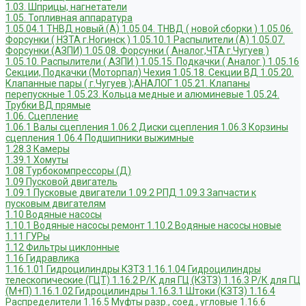
1.03. Шприцы, нагнетатели
1.05. Топливная аппаратура
1.05.04.1 ТНВД новый (А)
1.05.04. ТНВД ( новой сборки )
1.05.06.
Форсунки ( НЗТА г.Ногинск )
1.05.10.1 Распылители (А)
1.05.07.
Форсунки (АЗПИ)
1.05.08. Форсунки ( Аналог,ЧТА г.Чугуев )
1.05.10. Распылители ( АЗПИ )
1.05.15. Подкачки ( Аналог )
1.05.16
Секции, Подкачки (Моторпал) Чехия
1.05.18. Секции ВД
1.05.20.
Клапанные пары ( г.Чугуев );АНАЛОГ
1.05.21. Клапаны
перепускные
1.05.23. Кольца медные и алюминевые
1.05.24.
Трубки ВД прямые
1.06. Сцепление
1.06.1 Валы сцепления
1.06.2 Диски сцепления
1.06.3 Корзины
сцепления
1.06.4 Подшипники выжимные
1.28.3 Камеры
1.39.1 Хомуты
1.08 Турбокомпрессоры (Д)
1.09 Пусковой двигатель
1.09.1 Пусковые двигатели
1.09.2 РПД
1.09.3 Запчасти к
пусковым двигателям
1.10 Водяные насосы
1.10.1 Водяные насосы ремонт
1.10.2 Водяные насосы новые
1.11 ГУРы
1.12 Фильтры циклонные
1.16 Гидравлика
1.16.1.01 Гидроцилиндры КЗТЗ
1.16.1.04 Гидроцилиндры
телескопические (ГЦТ)
1.16.2 Р/К для ГЦ (КЗТЗ)
1.16.3 Р/К для ГЦ
(М+П)
1.16.1.02 Гидроцилиндры
1.16.3.1 Штоки (КЗТЗ)
1.16.4
Распределители
1.16.5 Муфты разр., соед., угловые
1.16.6