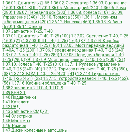
1.36.01. Двигатель Д-65
1.36.02. Экскаватор
1.36.03. Сцепление
(160)
1.36.04. КПП (170)
1.36.05. Мост задний (240)
1.36.06. Рама
(280)
1.36.07. Передняя ось (300)
1.36.08. Колеса (310)
1.36.09.
Управление (340)
1.36.10. Тормоза (350)
1.36.11. Механизм
отбора мощности (420)
1.36.12. Навеска (460)
1.36.13. Кабина
(670)
1.36.14. Стекла
1.37 Запчасти к Т-25, Т-40
1.37.01. Двигатель Т-40, Т-25 (100)
1.37.02. Сцепление Т-40, Т-25
(160), (21)
1.37.03. КПП Т-40, Т-25 (170), (37)
1.37.04. Коробка
раздаточная Т-40, Т-25 (180)
1.37.05. Мост передний ведущий
Т-40А, Т-25 (230)
1.37.06. Передача карданная Т-40, Т-25 (240)
1.37.07. Рама Т-40, Т-25 (280)
1.37.08. Передача бортовая Т-40,
Т-25 (290), (39)
1.37.09. Мост перед. невед Т-40, Т-25 (300), (31)
1.37.10. Колеса Т-40, Т-25 (310)
1.37.11. Рулевое управление
Т-40, Т-25 (340), (40)
1.37.12. Тормоза пнев.сист. Т-40, Т-25 (350),
(38)
1.37.13. ВОМ Т-40, Т-25 (420), (41)
1.37.14. Гидравл. сист.
Т-40, Т-25 (461), (22)
1.37.15. Устройство навесн. Т-40, Т-25 (462),
(56)
1.37.16. Кабина и облицовка Т-40, Т-25
1.38 Запчасти к 2ПТС-4, 1ПТС-9
1.39 КРН 2.1
1.40 Подшипники
1.41 Каталоги
1.42 РВД
1.43 Запчасти к СМД-31
1.44 Электрика
1.45 Манжеты
1.46. Разное
1.47 Диски колесные и автошины