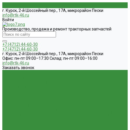
г. Курск, 2-й Шоссейный пер., 17А, микрорайон Пески
info@rtk-46.ru
Войти
Производство, продажа и ремонт тракторных запчастей
+7 (4712) 44-60-30
+7 (4712) 44-60-30
г. Курск, 2-й Шоссейный пер., 17А, микрорайон Пески
Офис: пн-пт 09:00–17:30 Склад: пн-пт 09:00–16:00
info@rtk-46.ru
Заказать звонок
Каталог
1.01. ГБЦ, ЦПД, кольца уплот
1.02. Плунжерные пары
1.03. Шприцы, нагнетатели
1.05. Топливная аппаратура
1.05.04.1 ТНВД новый (А)
1.05.04. ТНВД ( новой сборки )
1.05.06.
Форсунки ( НЗТА г.Ногинск )
1.05.10.1 Распылители (А)
1.05.07.
Форсунки (АЗПИ)
1.05.08. Форсунки ( Аналог,ЧТА г.Чугуев )
1.05.10. Распылители ( АЗПИ )
1.05.15. Подкачки ( Аналог )
1.05.16
Секции, Подкачки (Моторпал) Чехия
1.05.18. Секции ВД
1.05.20.
Клапанные пары ( г.Чугуев );АНАЛОГ
1.05.21. Клапаны
перепускные
1.05.23. Кольца медные и алюминевые
1.05.24.
Трубки ВД прямые