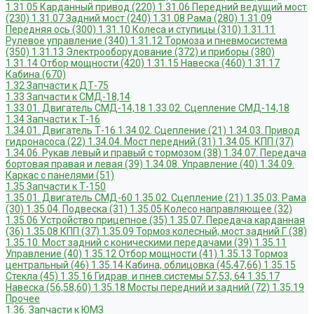
1.31.05 Карданный привод (220)
1.31.06 Передний ведущий мост
(230)
1.31.07 Задний мост (240)
1.31.08 Рама (280)
1.31.09
Передняя ось (300)
1.31.10 Колеса и ступицы (310)
1.31.11
Рулевое управление (340)
1.31.12 Тормоза и пневмосистема
(350)
1.31.13 Электрооборудование (372) и приборы (380)
1.31.14 Отбор мощности (420)
1.31.15 Навеска (460)
1.31.17
Кабина (670)
1.32 Запчасти к ДТ-75
1.33 Запчасти к СМД-18,14
1.33.01. Двигатель СМД-14,18
1.33.02. Сцепление СМД-14,18
1.34 Запчасти к Т-16
1.34.01. Двигатель Т-16
1.34.02. Сцепление (21)
1.34.03. Привод
гидронасоса (22)
1.34.04. Мост передний (31)
1.34.05. КПП (37)
1.34.06. Рукав левый и правый с тормозом (38)
1.34.07. Передача
бортовая правая и левая (39)
1.34.08. Управление (40)
1.34.09.
Каркас с панелями (51)
1.35 Запчасти к Т-150
1.35.01. Двигатель СМД-60
1.35.02. Сцепление (21)
1.35.03. Рама
(30)
1.35.04. Подвеска (31)
1.35.05 Колесо направляющее (32)
1.35.06 Устройство прицепное (35)
1.35.07. Передача карданная
(36)
1.35.08 КПП (37)
1.35.09 Тормоз колесный, мост задний Г (38)
1.35.10. Мост задний с коническими передачами (39)
1.35.11
Управление (40)
1.35.12 Отбор мощности (41)
1.35.13 Тормоз
центральный (46)
1.35.14 Кабина, облицовка (45,47,66)
1.35.15
Стекла (45)
1.35.16 Гидрав. и пнев.системы 57,53, 64
1.35.17
Навеска (56,58,60)
1.35.18 Мосты передний и задний (72)
1.35.19
Прочее
1.36. Запчасти к ЮМЗ