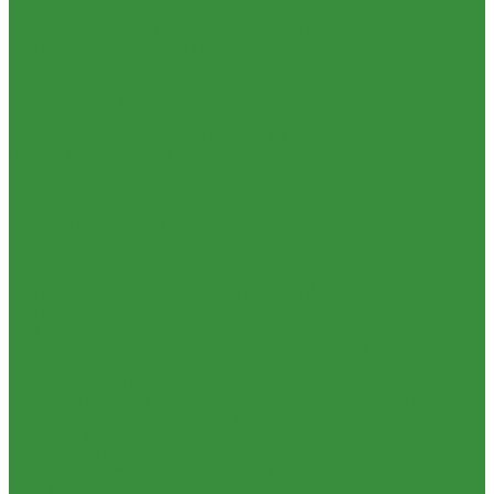
1.06. Сцепление
1.06.1 Валы сцепления
1.06.2 Диски сцепления
1.06.3 Корзины
сцепления
1.06.4 Подшипники выжимные
1.28.3 Камеры
1.39.1 Хомуты
1.08 Турбокомпрессоры (Д)
1.09 Пусковой двигатель
1.09.1 Пусковые двигатели
1.09.2 РПД
1.09.3 Запчасти к
пусковым двигателям
1.10 Водяные насосы
1.10.1 Водяные насосы ремонт
1.10.2 Водяные насосы новые
1.11 ГУРы
1.12 Фильтры циклонные
1.16 Гидравлика
1.16.1.01 Гидроцилиндры КЗТЗ
1.16.1.04 Гидроцилиндры
телескопические (ГЦТ)
1.16.2 Р/К для ГЦ (КЗТЗ)
1.16.3 Р/К для ГЦ
(М+П)
1.16.1.02 Гидроцилиндры
1.16.3.1 Штоки (КЗТЗ)
1.16.4
Распределители
1.16.5 Муфты разр., соед., угловые
1.16.6
Комплекты переоборудования и комплектующие
1.16.8 Насос-
дозатор (А)
1.16.1.03 Гидроцилиндры (А)
1.16.7 НШ (насосы
шестеренные)
1.16.7.1 ГСТ
1.16.8.1 Гидромоторы (А)
1.16.9.1
Муфты НШ,краны гидравлические,ЕВРО муфты
1.16.9.2Штуцера,угольники,тройники
1.16.3.3 Комплектующие
для КЗТЗ
1.16.3.2 Гидравлика под ГЦ КЗТЗ
1.17 Коленвалы
1.18 Вкладыши
1.18.1 Вкладыши (РФ)
1.18.2 Вкладыши (А)
1.19 Поршневые пальцы