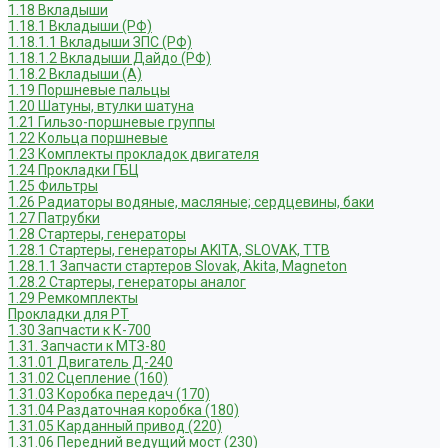
1.18 Вкладыши
1.18.1 Вкладыши (РФ)
1.18.1.1 Вкладыши ЗПС (РФ)
1.18.1.2 Вкладыши Дайдо (РФ)
1.18.2 Вкладыши (А)
1.19 Поршневые пальцы
1.20 Шатуны, втулки шатуна
1.21 Гильзо-поршневые группы
1.22 Кольца поршневые
1.23 Комплекты прокладок двигателя
1.24 Прокладки ГБЦ
1.25 Фильтры
1.26 Радиаторы водяные, масляные; сердцевины, баки
1.27 Патрубки
1.28 Стартеры, генераторы
1.28.1 Стартеры, генераторы AKITA, SLOVAK, ТТВ
1.28.1.1 Запчасти стартеров Slovak, Akita, Magneton
1.28.2 Стартеры, генераторы аналог
1.29 Ремкомплекты
Прокладки для РТ
1.30 Запчасти к К-700
1.31. Запчасти к МТЗ-80
1.31.01 Двигатель Д-240
1.31.02 Сцепление (160)
1.31.03 Коробка передач (170)
1.31.04 Раздаточная коробка (180)
1.31.05 Карданный привод (220)
1.31.06 Передний ведущий мост (230)