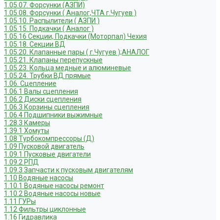
1.05.07. Форсунки (АЗПИ)
1.05.08. Форсунки ( Аналог,ЧТА г.Чугуев )
1.05.10. Распылители ( АЗПИ )
1.05.15. Подкачки ( Аналог )
1.05.16 Секции, Подкачки (Моторпал) Чехия
1.05.18. Секции ВД
1.05.20. Клапанные пары ( г.Чугуев );АНАЛОГ
1.05.21. Клапаны перепускные
1.05.23. Кольца медные и алюминевые
1.05.24. Трубки ВД прямые
1.06. Сцепление
1.06.1 Валы сцепления
1.06.2 Диски сцепления
1.06.3 Корзины сцепления
1.06.4 Подшипники выжимные
1.28.3 Камеры
1.39.1 Хомуты
1.08 Турбокомпрессоры (Д)
1.09 Пусковой двигатель
1.09.1 Пусковые двигатели
1.09.2 РПД
1.09.3 Запчасти к пусковым двигателям
1.10 Водяные насосы
1.10.1 Водяные насосы ремонт
1.10.2 Водяные насосы новые
1.11 ГУРы
1.12 Фильтры циклонные
1.16 Гидравлика