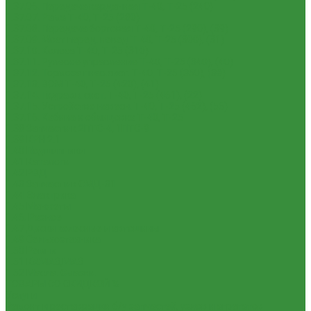
1.37.06. Передача карданная Т-40, Т-25 (240)
1.37.07. Рама Т-40, Т-25 (280)
1.37.08. Передача бортовая Т-40, Т-25 (290), (39)
1.37.09. Мост перед. невед Т-40, Т-25 (300), (31)
1.37.10. Колеса Т-40, Т-25 (310)
1.37.11. Рулевое управление Т-40, Т-25 (340), (40)
1.37.12. Тормоза пнев.сист. Т-40, Т-25 (350), (38)
1.37.13. ВОМ Т-40, Т-25 (420), (41)
1.37.14. Гидравл. сист. Т-40, Т-25 (461), (22)
1.37.15. Устройство навесн. Т-40, Т-25 (462), (56)
1.37.16. Кабина и облицовка Т-40, Т-25
1.38 Запчасти к 2ПТС-4, 1ПТС-9
1.39 КРН 2.1
1.40 Подшипники
1.41 Каталоги
1.42 РВД
1.43 Запчасти к СМД-31
1.44 Электрика
1.45 Манжеты
1.46. Разное
1.47 Диски колесные и автошины
1.49 Сельхозтехника
1.50 Ремни
1.51 КАМАЗ,МАЗ
1.52 Масла. Смазки.
ТОВАРЫ СО СКИДКОЙ %
Услуги
Ремонт и реставрация б/у запчастей, узлов и агрегатов