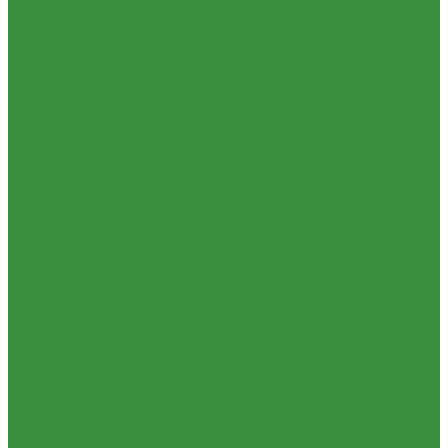
Новости
Статьи
Вакансии
Доставка
Контакты
Отзывы
Корзина
Личный кабинет
...
Каталог
1.01. ГБЦ, ЦПД, кольца уплот
1.02. Плунжерные пары
1.03. Шприцы, нагнетатели
1.05. Топливная аппаратура
1.05.04.1 ТНВД новый (А)
1.05.04. ТНВД ( новой сборки )
1.05.06. Форсунки ( НЗТА г.Ногинск )
1.05.10.1 Распылители (А)
1.05.07. Форсунки (АЗПИ)
1.05.08. Форсунки ( Аналог,ЧТА г.Чугуев )
1.05.10. Распылители ( АЗПИ )
1.05.15. Подкачки ( Аналог )
1.05.16 Секции, Подкачки (Моторпал) Чехия
1.05.18. Секции ВД
1.05.20. Клапанные пары ( г.Чугуев );АНАЛОГ
1.05.21. Клапаны перепускные
1.05.23. Кольца медные и алюминевые
1.05.24. Трубки ВД прямые