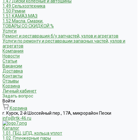
1.47 Диски колесные и автошины
1.49 Сельхозтехника
1.50 Ремни
1.51 КАМАЗ,МАЗ
1.52 Масла. Смазки.
ТОВАРЫ СО СКИДКОЙ %
Услуги
Ремонт и реставрация б/у запчастей, узлов и агрегатов
Услуги по ремонту и реставрации запасных частей, узлов и
агрегатов
Компания
Новости
Статьи
Вакансии
Доставка
Контакты
Отзывы
Корзина
Личный кабинет
Задать вопрос
Войти
Корзина
г. Курск, 2-й Шоссейный пер., 17А, микрорайон Пески
info@rtk-46.ru
Каталог
1.01. ГБЦ, ЦПД, кольца уплот
1.02. Плунжерные пары