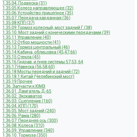
1.35.04. Подвеска (31)
1.35.05 Колесо направляющее (32)
1.35.06 Устройство прицепное (35)
1.35.07. Передача карданная (36)
1.35.08 КПП (37)
1.35.09 Тормоз колесный, мост задний Г (38)
1.35.10. Мост задний с коническими передачами (39)
1.35.11 Управление (40)
1.35.12 Отбор мощности (41)
1.35.13 Тормоз центральный (46)
1.35.14 Кабина, облицовка (45,47,66)
1.35.15 Стекла (45)
1.35.16 Гидрав. и пнев.системы 57,53, 64
1.35.17 Навеска (56,58,60)
1.35.18 Мосты передний и задний (72)
1.35.18.1 Китай (Челябинский мост)
1.35.19 Прочее
1.36. Запчасти к ЮМЗ
1.36.01. Двигатель Д-65
1.36.02. Экскаватор
1.36.03. Сцепление (160)
1.36.04. КПП (170)
1.36.05. Мост задний (240)
1.36.06. Рама (280)
1.36.07. Передняя ось (300)
1.36.08. Колеса (310)
1.36.09. Управление (340)
1.36.10. Тормоза (350)