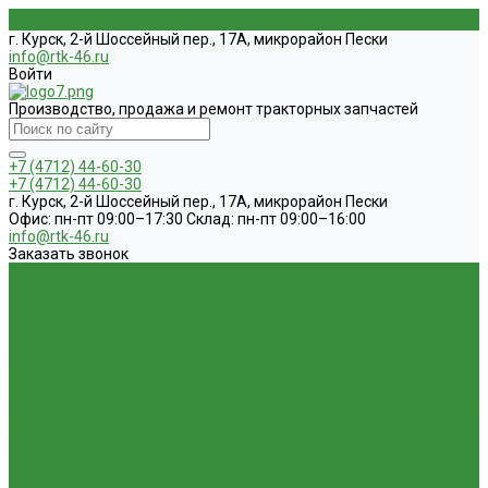
г. Курск, 2-й Шоссейный пер., 17А, микрорайон Пески
info@rtk-46.ru
Войти
Производство, продажа и ремонт тракторных запчастей
+7 (4712) 44-60-30
+7 (4712) 44-60-30
г. Курск, 2-й Шоссейный пер., 17А, микрорайон Пески
Офис: пн-пт 09:00–17:30 Склад: пн-пт 09:00–16:00
info@rtk-46.ru
Заказать звонок
Каталог
1.01. ГБЦ, ЦПД, кольца уплот
1.02. Плунжерные пары
1.03. Шприцы, нагнетатели
1.05. Топливная аппаратура
1.05.04.1 ТНВД новый (А)
1.05.04. ТНВД ( новой сборки )
1.05.06.
Форсунки ( НЗТА г.Ногинск )
1.05.10.1 Распылители (А)
1.05.07.
Форсунки (АЗПИ)
1.05.08. Форсунки ( Аналог,ЧТА г.Чугуев )
1.05.10. Распылители ( АЗПИ )
1.05.15. Подкачки ( Аналог )
1.05.16
Секции, Подкачки (Моторпал) Чехия
1.05.18. Секции ВД
1.05.20.
Клапанные пары ( г.Чугуев );АНАЛОГ
1.05.21. Клапаны
перепускные
1.05.23. Кольца медные и алюминевые
1.05.24.
Трубки ВД прямые