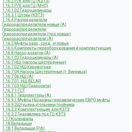
1.16.2 Р/К для ГЦ (КЗТЗ)
1.16.3 Р/К для ГЦ (М+П)
1.16.1.02 Гидроцилиндры
1.16.3.1 Штоки (КЗТЗ)
1.16.4 Распределители
Гидрораспределители новые (А)
Гидрораспределители
Гидрораспределители (под новые)
Гидрораспределители (А)
1.16.5 Муфты разр., соед., угловые
1.16.6 Комплекты переоборудования и комплектующие
1.16.8 Насос-дозатор (А)
1.16.1.03 Гидроцилиндры (А)
1.16.7 НШ (насосы шестеренные)
1.16.7.02 НШ Кировоград
1.16.7.04 Насосы Шестеренные (г. Винница)
1.16.7.06 НШ (А)
1.16.7.01. НШ BELAR
1.16.7.03 НШ (Гидросила)
1.16.7.1 ГСТ
1.16.8.1 Гидромоторы (А)
1.16.9.1 Муфты НШ,краны гидравлические,ЕВРО муфты
1.16.9.2Штуцера,угольники,тройники
1.16.3.3 Комплектующие для КЗТЗ
1.16.3.2 Гидравлика под ГЦ КЗТЗ
1.17 Коленвалы
1.18 Вкладыши
1.18.1 Вкладыши (РФ)