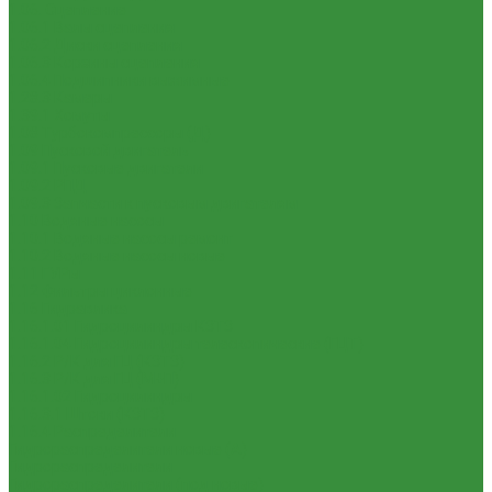
1.06. Сцепление
1.06.1 Валы сцепления
1.06.2 Диски сцепления
1.06.3 Корзины сцепления
1.06.4 Подшипники выжимные
1.28.3 Камеры
1.39.1 Хомуты
1.08 Турбокомпрессоры (Д)
1.09 Пусковой двигатель
1.09.1 Пусковые двигатели
1.09.2 РПД
1.09.3 Запчасти к пусковым двигателям
1.10 Водяные насосы
1.10.1 Водяные насосы ремонт
1.10.2 Водяные насосы новые
1.11 ГУРы
1.12 Фильтры циклонные
1.16 Гидравлика
1.16.1.01 Гидроцилиндры КЗТЗ
1.16.1.04 Гидроцилиндры телескопические (ГЦТ)
1.16.2 Р/К для ГЦ (КЗТЗ)
1.16.3 Р/К для ГЦ (М+П)
1.16.1.02 Гидроцилиндры
1.16.3.1 Штоки (КЗТЗ)
1.16.4 Распределители
Гидрораспределители новые (А)
Гидрораспределители
Гидрораспределители (под новые)