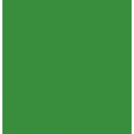
Гидрораспределители (А)
1.16.5 Муфты разр., соед., угловые
1.16.6 Комплекты переоборудования и комплектующие
1.16.8 Насос-дозатор (А)
1.16.1.03 Гидроцилиндры (А)
1.16.7 НШ (насосы шестеренные)
1.16.7.02 НШ Кировоград
1.16.7.04 Насосы Шестеренные (г. Винница)
1.16.7.06 НШ (А)
1.16.7.01. НШ BELAR
1.16.7.03 НШ (Гидросила)
1.16.7.1 ГСТ
1.16.8.1 Гидромоторы (А)
1.16.9.1 Муфты НШ,краны гидравлические,ЕВРО муфты
1.16.9.2Штуцера,угольники,тройники
1.16.3.3 Комплектующие для КЗТЗ
1.16.3.2 Гидравлика под ГЦ КЗТЗ
1.17 Коленвалы
1.18 Вкладыши
1.18.1 Вкладыши (РФ)
1.18.1.1 Вкладыши ЗПС (РФ)
1.18.1.2 Вкладыши Дайдо (РФ)
1.18.2 Вкладыши (А)
1.19 Поршневые пальцы
1.20 Шатуны, втулки шатуна
1.21 Гильзо-поршневые группы
1.22 Кольца поршневые
1.23 Комплекты прокладок двигателя