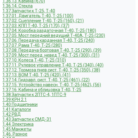
1.36.13. Кабина (670)
1.36.14. Стекла
1.37 Запчасти к Т-25, Т-40
1.37.01. Двигатель Т-40, Т-25 (100)
1.37.02. Сцепление Т-40, Т-25 (160), (21)
1.37.03. КПП Т-40, Т-25 (170), (37)
1.37.04. Коробка раздаточная Т-40, Т-25 (180)
1.37.05. Мост передний ведущий Т-40А, Т-25 (230)
1.37.06. Передача карданная Т-40, Т-25 (240)
1.37.07. Рама Т-40, Т-25 (280)
1.37.08. Передача бортовая Т-40, Т-25 (290), (39)
1.37.09. Мост перед. невед Т-40, Т-25 (300), (31)
1.37.10. Колеса Т-40, Т-25 (310)
1.37.11. Рулевое управление Т-40, Т-25 (340), (40)
1.37.12. Тормоза пнев.сист. Т-40, Т-25 (350), (38)
1.37.13. ВОМ Т-40, Т-25 (420), (41)
1.37.14. Гидравл. сист. Т-40, Т-25 (461), (22)
1.37.15. Устройство навесн. Т-40, Т-25 (462), (56)
1.37.16. Кабина и облицовка Т-40, Т-25
1.38 Запчасти к 2ПТС-4, 1ПТС-9
1.39 КРН 2.1
1.40 Подшипники
1.41 Каталоги
1.42 РВД
1.43 Запчасти к СМД-31
1.44 Электрика
1.45 Манжеты
1.46. Разное