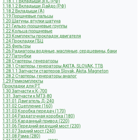
1.18.1.1 Вкладыши ЗПС (РФ)
1.18.1.2 Вкладыши Дайдо (РФ)
1.18.2 Вкладыши (А)
1.19 Поршневые пальцы
1.20 Шатуны, втулки шатуна
1.21 Гильзо-поршневые группы
1.22 Кольца поршневые
1.23 Комплекты прокладок двигателя
1.24 Прокладки ГБЦ
1.25 Фильтры
1.26 Радиаторы водяные, масляные; сердцевины, баки
1.27 Патрубки
1.28 Стартеры, генераторы
1.28.1 Стартеры, генераторы AKITA, SLOVAK, ТТВ
1.28.1.1 Запчасти стартеров Slovak, Akita, Magneton
1.28.2 Стартеры, генераторы аналог
1.29 Ремкомплекты
Прокладки для РТ
1.30 Запчасти к К-700
1.31. Запчасти к МТЗ-80
1.31.01 Двигатель Д-240
1.31.02 Сцепление (160)
1.31.03 Коробка передач (170)
1.31.04 Раздаточная коробка (180)
1.31.05 Карданный привод (220)
1.31.06 Передний ведущий мост (230)
1.31.07 Задний мост (240)
1.31.08 Рама (280)