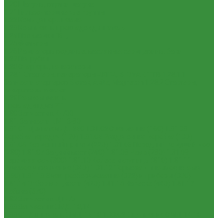
1.20 Шатуны, втулки шатуна
1.21 Гильзо-поршневые группы
1.22 Кольца поршневые
1.23 Комплекты прокладок двигателя
1.24 Прокладки ГБЦ
1.25 Фильтры
1.26 Радиаторы водяные, масляные; сердцевины, баки
1.27 Патрубки
1.28 Стартеры, генераторы
1.28.1 Стартеры, генераторы AKITA, SLOVAK, ТТВ
1.28.1.1
Запчасти стартеров Slovak, Akita, Magneton
1.28.2 Стартеры,
генераторы аналог
1.29 Ремкомплекты
Прокладки для РТ
1.30 Запчасти к К-700
1.31. Запчасти к МТЗ-80
1.31.01 Двигатель Д-240
1.31.02 Сцепление (160)
1.31.03
Коробка передач (170)
1.31.04 Раздаточная коробка (180)
1.31.05 Карданный привод (220)
1.31.06 Передний ведущий мост
(230)
1.31.07 Задний мост (240)
1.31.08 Рама (280)
1.31.09
Передняя ось (300)
1.31.10 Колеса и ступицы (310)
1.31.11
Рулевое управление (340)
1.31.12 Тормоза и пневмосистема
(350)
1.31.13 Электрооборудование (372) и приборы (380)
1.31.14 Отбор мощности (420)
1.31.15 Навеска (460)
1.31.17
Кабина (670)
1.32 Запчасти к ДТ-75
1.33 Запчасти к СМД-18,14
1.33.01. Двигатель СМД-14,18
1.33.02. Сцепление СМД-14,18