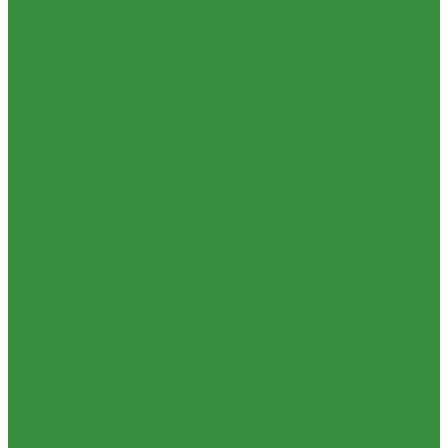
1.24 Прокладки ГБЦ
1.25 Фильтры
1.26 Радиаторы водяные, масляные; сердцевины, баки
1.27 Патрубки
1.28 Стартеры, генераторы
1.28.1 Стартеры, генераторы AKITA, SLOVAK, ТТВ
1.28.1.1 Запчасти стартеров Slovak, Akita, Magneton
1.28.2 Стартеры, генераторы аналог
1.29 Ремкомплекты
Прокладки для РТ
1.30 Запчасти к К-700
1.31. Запчасти к МТЗ-80
1.31.01 Двигатель Д-240
1.31.02 Сцепление (160)
1.31.03 Коробка передач (170)
1.31.04 Раздаточная коробка (180)
1.31.05 Карданный привод (220)
1.31.06 Передний ведущий мост (230)
1.31.07 Задний мост (240)
1.31.08 Рама (280)
1.31.09 Передняя ось (300)
1.31.10 Колеса и ступицы (310)
1.31.11 Рулевое управление (340)
1.31.12 Тормоза и пневмосистема (350)
1.31.13 Электрооборудование (372) и приборы (380)
1.31.14 Отбор мощности (420)
1.31.15 Навеска (460)
1.31.17 Кабина (670)