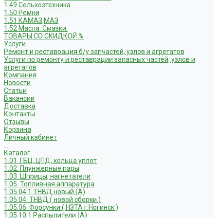
1.49 Сельхозтехника
1.50 Ремни
1.51 КАМАЗ,МАЗ
1.52 Масла. Смазки.
ТОВАРЫ СО СКИДКОЙ %
Услуги
Ремонт и реставрация б/у запчастей, узлов и агрегатов
Услуги по ремонту и реставрации запасных частей, узлов и
агрегатов
Компания
Новости
Статьи
Вакансии
Доставка
Контакты
Отзывы
Корзина
Личный кабинет
...
Каталог
1.01. ГБЦ, ЦПД, кольца уплот
1.02. Плунжерные пары
1.03. Шприцы, нагнетатели
1.05. Топливная аппаратура
1.05.04.1 ТНВД новый (А)
1.05.04. ТНВД ( новой сборки )
1.05.06. Форсунки ( НЗТА г.Ногинск )
1.05.10.1 Распылители (А)