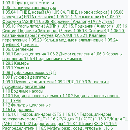
1.03. Шприцы, нагнетатели
1.05. Топливная аппаратура
1.05.04.1 ТНВД новый (А)
1.05.04. ТНВД ( новой сборки )
1.05.06.
Форсунки ( НЗТА г.Ногинск )
1.05.10.1 Распылители (А)
1.05.07.
Форсунки (АЗПИ)
1.05.08. Форсунки ( Аналог,ЧТА г.Чугуев )
1.05.10. Распылители ( АЗПИ )
1.05.15. Подкачки ( Аналог )
1.05.16
Секции, Подкачки (Моторпал) Чехия
1.05.18. Секции ВД
1.05.20.
Клапанные пары ( г.Чугуев );АНАЛОГ
1.05.21. Клапаны
перепускные
1.05.23. Кольца медные и алюминевые
1.05.24.
Трубки ВД прямые
1.06. Сцепление
1.06.1 Валы сцепления
1.06.2 Диски сцепления
1.06.3 Корзины
сцепления
1.06.4 Подшипники выжимные
1.28.3 Камеры
1.39.1 Хомуты
1.08 Турбокомпрессоры (Д)
1.09 Пусковой двигатель
1.09.1 Пусковые двигатели
1.09.2 РПД
1.09.3 Запчасти к
пусковым двигателям
1.10 Водяные насосы
1.10.1 Водяные насосы ремонт
1.10.2 Водяные насосы новые
1.11 ГУРы
1.12 Фильтры циклонные
1.16 Гидравлика
1.16.1.01 Гидроцилиндры КЗТЗ
1.16.1.04 Гидроцилиндры
телескопические (ГЦТ)
1.16.2 Р/К для ГЦ (КЗТЗ)
1.16.3 Р/К для ГЦ
(М+П)
1.16.1.02 Гидроцилиндры
1.16.3.1 Штоки (КЗТЗ)
1.16.4
Распределители
1.16.5 Муфты разр., соед., угловые
1.16.6