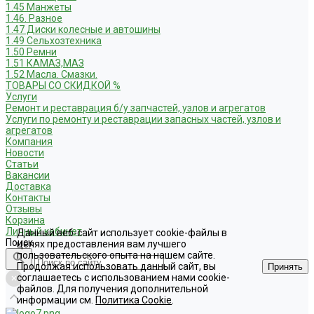
1.45 Манжеты
1.46. Разное
1.47 Диски колесные и автошины
1.49 Сельхозтехника
1.50 Ремни
1.51 КАМАЗ,МАЗ
1.52 Масла. Смазки.
ТОВАРЫ СО СКИДКОЙ %
Услуги
Ремонт и реставрация б/у запчастей, узлов и агрегатов
Услуги по ремонту и реставрации запасных частей, узлов и
агрегатов
Компания
Новости
Статьи
Вакансии
Доставка
Контакты
Отзывы
Корзина
Личный кабинет
Данный веб-сайт использует cookie-файлы в
Поиск
целях предоставления вам лучшего
пользовательского опыта на нашем сайте.
Продолжая использовать данный сайт, вы
Принять
соглашаетесь с использованием нами cookie-
файлов. Для получения дополнительной
информации см.
Политика Cookie
.