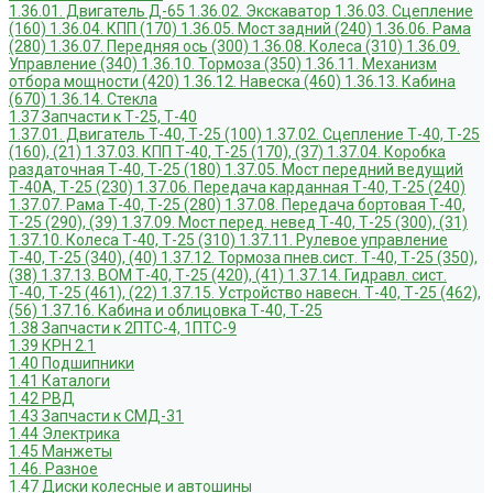
1.36.01. Двигатель Д-65
1.36.02. Экскаватор
1.36.03. Сцепление
(160)
1.36.04. КПП (170)
1.36.05. Мост задний (240)
1.36.06. Рама
(280)
1.36.07. Передняя ось (300)
1.36.08. Колеса (310)
1.36.09.
Управление (340)
1.36.10. Тормоза (350)
1.36.11. Механизм
отбора мощности (420)
1.36.12. Навеска (460)
1.36.13. Кабина
(670)
1.36.14. Стекла
1.37 Запчасти к Т-25, Т-40
1.37.01. Двигатель Т-40, Т-25 (100)
1.37.02. Сцепление Т-40, Т-25
(160), (21)
1.37.03. КПП Т-40, Т-25 (170), (37)
1.37.04. Коробка
раздаточная Т-40, Т-25 (180)
1.37.05. Мост передний ведущий
Т-40А, Т-25 (230)
1.37.06. Передача карданная Т-40, Т-25 (240)
1.37.07. Рама Т-40, Т-25 (280)
1.37.08. Передача бортовая Т-40,
Т-25 (290), (39)
1.37.09. Мост перед. невед Т-40, Т-25 (300), (31)
1.37.10. Колеса Т-40, Т-25 (310)
1.37.11. Рулевое управление
Т-40, Т-25 (340), (40)
1.37.12. Тормоза пнев.сист. Т-40, Т-25 (350),
(38)
1.37.13. ВОМ Т-40, Т-25 (420), (41)
1.37.14. Гидравл. сист.
Т-40, Т-25 (461), (22)
1.37.15. Устройство навесн. Т-40, Т-25 (462),
(56)
1.37.16. Кабина и облицовка Т-40, Т-25
1.38 Запчасти к 2ПТС-4, 1ПТС-9
1.39 КРН 2.1
1.40 Подшипники
1.41 Каталоги
1.42 РВД
1.43 Запчасти к СМД-31
1.44 Электрика
1.45 Манжеты
1.46. Разное
1.47 Диски колесные и автошины