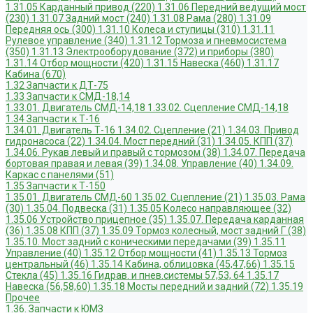
1.31.05 Карданный привод (220)
1.31.06 Передний ведущий мост
(230)
1.31.07 Задний мост (240)
1.31.08 Рама (280)
1.31.09
Передняя ось (300)
1.31.10 Колеса и ступицы (310)
1.31.11
Рулевое управление (340)
1.31.12 Тормоза и пневмосистема
(350)
1.31.13 Электрооборудование (372) и приборы (380)
1.31.14 Отбор мощности (420)
1.31.15 Навеска (460)
1.31.17
Кабина (670)
1.32 Запчасти к ДТ-75
1.33 Запчасти к СМД-18,14
1.33.01. Двигатель СМД-14,18
1.33.02. Сцепление СМД-14,18
1.34 Запчасти к Т-16
1.34.01. Двигатель Т-16
1.34.02. Сцепление (21)
1.34.03. Привод
гидронасоса (22)
1.34.04. Мост передний (31)
1.34.05. КПП (37)
1.34.06. Рукав левый и правый с тормозом (38)
1.34.07. Передача
бортовая правая и левая (39)
1.34.08. Управление (40)
1.34.09.
Каркас с панелями (51)
1.35 Запчасти к Т-150
1.35.01. Двигатель СМД-60
1.35.02. Сцепление (21)
1.35.03. Рама
(30)
1.35.04. Подвеска (31)
1.35.05 Колесо направляющее (32)
1.35.06 Устройство прицепное (35)
1.35.07. Передача карданная
(36)
1.35.08 КПП (37)
1.35.09 Тормоз колесный, мост задний Г (38)
1.35.10. Мост задний с коническими передачами (39)
1.35.11
Управление (40)
1.35.12 Отбор мощности (41)
1.35.13 Тормоз
центральный (46)
1.35.14 Кабина, облицовка (45,47,66)
1.35.15
Стекла (45)
1.35.16 Гидрав. и пнев.системы 57,53, 64
1.35.17
Навеска (56,58,60)
1.35.18 Мосты передний и задний (72)
1.35.19
Прочее
1.36. Запчасти к ЮМЗ