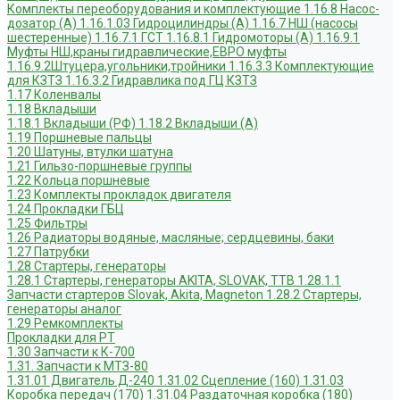
Комплекты переоборудования и комплектующие
1.16.8 Насос-
дозатор (А)
1.16.1.03 Гидроцилиндры (А)
1.16.7 НШ (насосы
шестеренные)
1.16.7.1 ГСТ
1.16.8.1 Гидромоторы (А)
1.16.9.1
Муфты НШ,краны гидравлические,ЕВРО муфты
1.16.9.2Штуцера,угольники,тройники
1.16.3.3 Комплектующие
для КЗТЗ
1.16.3.2 Гидравлика под ГЦ КЗТЗ
1.17 Коленвалы
1.18 Вкладыши
1.18.1 Вкладыши (РФ)
1.18.2 Вкладыши (А)
1.19 Поршневые пальцы
1.20 Шатуны, втулки шатуна
1.21 Гильзо-поршневые группы
1.22 Кольца поршневые
1.23 Комплекты прокладок двигателя
1.24 Прокладки ГБЦ
1.25 Фильтры
1.26 Радиаторы водяные, масляные; сердцевины, баки
1.27 Патрубки
1.28 Стартеры, генераторы
1.28.1 Стартеры, генераторы AKITA, SLOVAK, ТТВ
1.28.1.1
Запчасти стартеров Slovak, Akita, Magneton
1.28.2 Стартеры,
генераторы аналог
1.29 Ремкомплекты
Прокладки для РТ
1.30 Запчасти к К-700
1.31. Запчасти к МТЗ-80
1.31.01 Двигатель Д-240
1.31.02 Сцепление (160)
1.31.03
Коробка передач (170)
1.31.04 Раздаточная коробка (180)