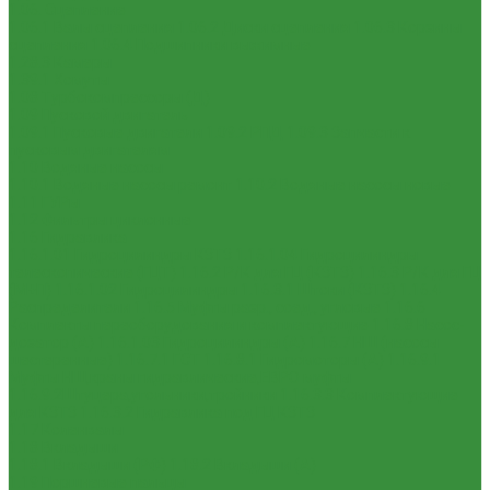
1.06. Сцепление
1.06.1 Валы сцепления
1.06.2 Диски сцепления
1.06.3 Корзины
сцепления
1.06.4 Подшипники выжимные
1.28.3 Камеры
1.39.1 Хомуты
1.08 Турбокомпрессоры (Д)
1.09 Пусковой двигатель
1.09.1 Пусковые двигатели
1.09.2 РПД
1.09.3 Запчасти к
пусковым двигателям
1.10 Водяные насосы
1.10.1 Водяные насосы ремонт
1.10.2 Водяные насосы новые
1.11 ГУРы
1.12 Фильтры циклонные
1.16 Гидравлика
1.16.1.01 Гидроцилиндры КЗТЗ
1.16.1.04 Гидроцилиндры
телескопические (ГЦТ)
1.16.2 Р/К для ГЦ (КЗТЗ)
1.16.3 Р/К для ГЦ
(М+П)
1.16.1.02 Гидроцилиндры
1.16.3.1 Штоки (КЗТЗ)
1.16.4
Распределители
1.16.5 Муфты разр., соед., угловые
1.16.6
Комплекты переоборудования и комплектующие
1.16.8 Насос-
дозатор (А)
1.16.1.03 Гидроцилиндры (А)
1.16.7 НШ (насосы
шестеренные)
1.16.7.1 ГСТ
1.16.8.1 Гидромоторы (А)
1.16.9.1
Муфты НШ,краны гидравлические,ЕВРО муфты
1.16.9.2Штуцера,угольники,тройники
1.16.3.3 Комплектующие
для КЗТЗ
1.16.3.2 Гидравлика под ГЦ КЗТЗ
1.17 Коленвалы
1.18 Вкладыши
1.18.1 Вкладыши (РФ)
1.18.2 Вкладыши (А)
1.19 Поршневые пальцы