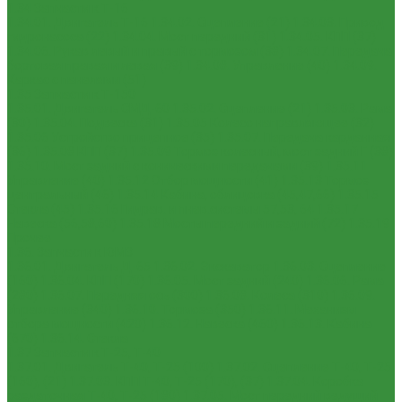
1.34 Запчасти к Т-16
1.34.01. Двигатель Т-16
1.34.02. Сцепление (21)
1.34.03. Привод
гидронасоса (22)
1.34.04. Мост передний (31)
1.34.05. КПП (37)
1.34.06. Рукав левый и правый с тормозом (38)
1.34.07. Передача
бортовая правая и левая (39)
1.34.08. Управление (40)
1.34.09.
Каркас с панелями (51)
1.35 Запчасти к Т-150
1.35.01. Двигатель СМД-60
1.35.02. Сцепление (21)
1.35.03. Рама
(30)
1.35.04. Подвеска (31)
1.35.05 Колесо направляющее (32)
1.35.06 Устройство прицепное (35)
1.35.07. Передача карданная
(36)
1.35.08 КПП (37)
1.35.09 Тормоз колесный, мост задний Г (38)
1.35.10. Мост задний с коническими передачами (39)
1.35.11
Управление (40)
1.35.12 Отбор мощности (41)
1.35.13 Тормоз
центральный (46)
1.35.14 Кабина, облицовка (45,47,66)
1.35.15
Стекла (45)
1.35.16 Гидрав. и пнев.системы 57,53, 64
1.35.17
Навеска (56,58,60)
1.35.18 Мосты передний и задний (72)
1.35.19
Прочее
1.36. Запчасти к ЮМЗ
1.36.01. Двигатель Д-65
1.36.02. Экскаватор
1.36.03. Сцепление
(160)
1.36.04. КПП (170)
1.36.05. Мост задний (240)
1.36.06. Рама
(280)
1.36.07. Передняя ось (300)
1.36.08. Колеса (310)
1.36.09.
Управление (340)
1.36.10. Тормоза (350)
1.36.11. Механизм
отбора мощности (420)
1.36.12. Навеска (460)
1.36.13. Кабина
(670)
1.36.14. Стекла
1.37 Запчасти к Т-25, Т-40
1.37.01. Двигатель Т-40, Т-25 (100)
1.37.02. Сцепление Т-40, Т-25
(160), (21)
1.37.03. КПП Т-40, Т-25 (170), (37)
1.37.04. Коробка
раздаточная Т-40, Т-25 (180)
1.37.05. Мост передний ведущий