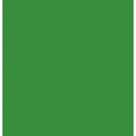
Т-40А, Т-25 (230)
1.37.06. Передача карданная Т-40, Т-25 (240)
1.37.07. Рама Т-40, Т-25 (280)
1.37.08. Передача бортовая Т-40,
Т-25 (290), (39)
1.37.09. Мост перед. невед Т-40, Т-25 (300), (31)
1.37.10. Колеса Т-40, Т-25 (310)
1.37.11. Рулевое управление
Т-40, Т-25 (340), (40)
1.37.12. Тормоза пнев.сист. Т-40, Т-25 (350),
(38)
1.37.13. ВОМ Т-40, Т-25 (420), (41)
1.37.14. Гидравл. сист.
Т-40, Т-25 (461), (22)
1.37.15. Устройство навесн. Т-40, Т-25 (462),
(56)
1.37.16. Кабина и облицовка Т-40, Т-25
1.38 Запчасти к 2ПТС-4, 1ПТС-9
1.39 КРН 2.1
1.40 Подшипники
1.41 Каталоги
1.42 РВД
1.43 Запчасти к СМД-31
1.44 Электрика
1.45 Манжеты
1.46. Разное
1.47 Диски колесные и автошины
1.49 Сельхозтехника
1.50 Ремни
1.51 КАМАЗ,МАЗ
1.52 Масла. Смазки.
ТОВАРЫ СО СКИДКОЙ %
Услуги
Ремонт и реставрация б/у запчастей, узлов и агрегатов
Услуги по ремонту и реставрации запасных частей, узлов и
агрегатов
Компания