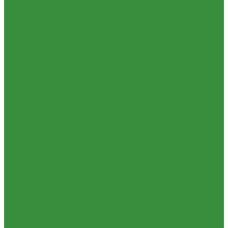
1.32 Запчасти к ДТ-75
1.33 Запчасти к СМД-18,14
1.33.01. Двигатель СМД-14,18
1.33.02. Сцепление СМД-14,18
1.34 Запчасти к Т-16
1.34.01. Двигатель Т-16
1.34.02. Сцепление (21)
1.34.03. Привод гидронасоса (22)
1.34.04. Мост передний (31)
1.34.05. КПП (37)
1.34.06. Рукав левый и правый с тормозом (38)
1.34.07. Передача бортовая правая и левая (39)
1.34.08. Управление (40)
1.34.09. Каркас с панелями (51)
1.35 Запчасти к Т-150
1.35.01. Двигатель СМД-60
1.35.02. Сцепление (21)
1.35.03. Рама (30)
1.35.04. Подвеска (31)
1.35.05 Колесо направляющее (32)
1.35.06 Устройство прицепное (35)
1.35.07. Передача карданная (36)
1.35.08 КПП (37)
1.35.09 Тормоз колесный, мост задний Г (38)
1.35.10. Мост задний с коническими передачами (39)
1.35.11 Управление (40)
1.35.12 Отбор мощности (41)
1.35.13 Тормоз центральный (46)