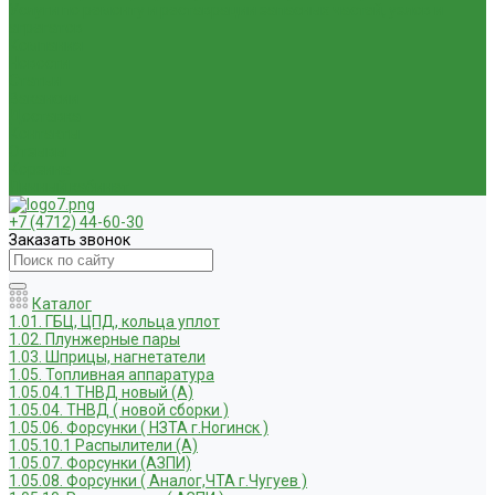
Услуги по ремонту и реставрации запасных частей, узлов и
агрегатов
Компания
Новости
Статьи
Вакансии
Доставка
Контакты
Отзывы
Корзина
Личный кабинет
+7 (4712) 44-60-30
Заказать звонок
Каталог
1.01. ГБЦ, ЦПД, кольца уплот
1.02. Плунжерные пары
1.03. Шприцы, нагнетатели
1.05. Топливная аппаратура
1.05.04.1 ТНВД новый (А)
1.05.04. ТНВД ( новой сборки )
1.05.06. Форсунки ( НЗТА г.Ногинск )
1.05.10.1 Распылители (А)
1.05.07. Форсунки (АЗПИ)
1.05.08. Форсунки ( Аналог,ЧТА г.Чугуев )