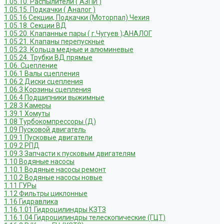
1.05.10. Распылители ( АЗПИ )
1.05.15. Подкачки ( Аналог )
1.05.16 Секции, Подкачки (Моторпал) Чехия
1.05.18. Секции ВД
1.05.20. Клапанные пары ( г.Чугуев );АНАЛОГ
1.05.21. Клапаны перепускные
1.05.23. Кольца медные и алюминевые
1.05.24. Трубки ВД прямые
1.06. Сцепление
1.06.1 Валы сцепления
1.06.2 Диски сцепления
1.06.3 Корзины сцепления
1.06.4 Подшипники выжимные
1.28.3 Камеры
1.39.1 Хомуты
1.08 Турбокомпрессоры (Д)
1.09 Пусковой двигатель
1.09.1 Пусковые двигатели
1.09.2 РПД
1.09.3 Запчасти к пусковым двигателям
1.10 Водяные насосы
1.10.1 Водяные насосы ремонт
1.10.2 Водяные насосы новые
1.11 ГУРы
1.12 Фильтры циклонные
1.16 Гидравлика
1.16.1.01 Гидроцилиндры КЗТЗ
1.16.1.04 Гидроцилиндры телескопические (ГЦТ)