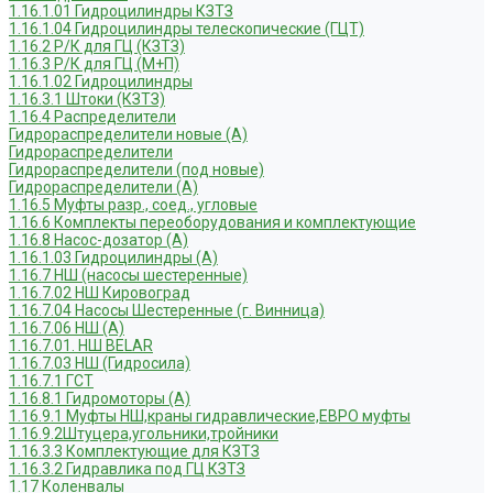
1.16.1.01 Гидроцилиндры КЗТЗ
1.16.1.04 Гидроцилиндры телескопические (ГЦТ)
1.16.2 Р/К для ГЦ (КЗТЗ)
1.16.3 Р/К для ГЦ (М+П)
1.16.1.02 Гидроцилиндры
1.16.3.1 Штоки (КЗТЗ)
1.16.4 Распределители
Гидрораспределители новые (А)
Гидрораспределители
Гидрораспределители (под новые)
Гидрораспределители (А)
1.16.5 Муфты разр., соед., угловые
1.16.6 Комплекты переоборудования и комплектующие
1.16.8 Насос-дозатор (А)
1.16.1.03 Гидроцилиндры (А)
1.16.7 НШ (насосы шестеренные)
1.16.7.02 НШ Кировоград
1.16.7.04 Насосы Шестеренные (г. Винница)
1.16.7.06 НШ (А)
1.16.7.01. НШ BELAR
1.16.7.03 НШ (Гидросила)
1.16.7.1 ГСТ
1.16.8.1 Гидромоторы (А)
1.16.9.1 Муфты НШ,краны гидравлические,ЕВРО муфты
1.16.9.2Штуцера,угольники,тройники
1.16.3.3 Комплектующие для КЗТЗ
1.16.3.2 Гидравлика под ГЦ КЗТЗ
1.17 Коленвалы