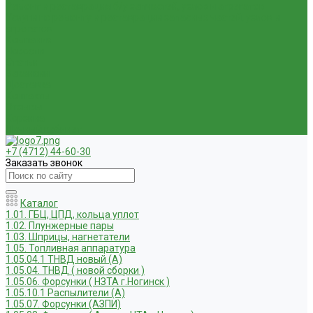
Ремонт и реставрация б/у запчастей, узлов и агрегатов
Услуги по ремонту и реставрации запасных частей, узлов и
агрегатов
Компания
Новости
Статьи
Вакансии
Доставка
Контакты
Отзывы
Корзина
Личный кабинет
+7 (4712) 44-60-30
Заказать звонок
Каталог
1.01. ГБЦ, ЦПД, кольца уплот
1.02. Плунжерные пары
1.03. Шприцы, нагнетатели
1.05. Топливная аппаратура
1.05.04.1 ТНВД новый (А)
1.05.04. ТНВД ( новой сборки )
1.05.06. Форсунки ( НЗТА г.Ногинск )
1.05.10.1 Распылители (А)
1.05.07. Форсунки (АЗПИ)