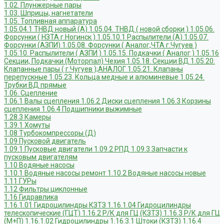
1.02. Плунжерные пары
1.03. Шприцы, нагнетатели
1.05. Топливная аппаратура
1.05.04.1 ТНВД новый (А)
1.05.04. ТНВД ( новой сборки )
1.05.06.
Форсунки ( НЗТА г.Ногинск )
1.05.10.1 Распылители (А)
1.05.07.
Форсунки (АЗПИ)
1.05.08. Форсунки ( Аналог,ЧТА г.Чугуев )
1.05.10. Распылители ( АЗПИ )
1.05.15. Подкачки ( Аналог )
1.05.16
Секции, Подкачки (Моторпал) Чехия
1.05.18. Секции ВД
1.05.20.
Клапанные пары ( г.Чугуев );АНАЛОГ
1.05.21. Клапаны
перепускные
1.05.23. Кольца медные и алюминевые
1.05.24.
Трубки ВД прямые
1.06. Сцепление
1.06.1 Валы сцепления
1.06.2 Диски сцепления
1.06.3 Корзины
сцепления
1.06.4 Подшипники выжимные
1.28.3 Камеры
1.39.1 Хомуты
1.08 Турбокомпрессоры (Д)
1.09 Пусковой двигатель
1.09.1 Пусковые двигатели
1.09.2 РПД
1.09.3 Запчасти к
пусковым двигателям
1.10 Водяные насосы
1.10.1 Водяные насосы ремонт
1.10.2 Водяные насосы новые
1.11 ГУРы
1.12 Фильтры циклонные
1.16 Гидравлика
1.16.1.01 Гидроцилиндры КЗТЗ
1.16.1.04 Гидроцилиндры
телескопические (ГЦТ)
1.16.2 Р/К для ГЦ (КЗТЗ)
1.16.3 Р/К для ГЦ
(М+П)
1.16.1.02 Гидроцилиндры
1.16.3.1 Штоки (КЗТЗ)
1.16.4