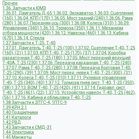
Прочее
1.36. Запчасти к ЮМЗ
1.36.01. Двигатель Д-65
1.36.02. Экскаватор
1.36.03. Сцепление
(160)
1.36.04. КПП (170)
1.36.05. Мост задний (240)
1.36.06. Рама
(280)
1.36.07. Передняя ось (300)
1.36.08. Колеса (310)
1.36.09.
Управление (340)
1.36.10. Тормоза (350)
1.36.11. Механизм
отбора мощности (420)
1.36.12. Навеска (460)
1.36.13. Кабина
(670)
1.36.14. Стекла
1.37 Запчасти к Т-25, Т-40
1.37.01. Двигатель Т-40, Т-25 (100)
1.37.02. Сцепление Т-40, Т-25
(160), (21)
1.37.03. КПП Т-40, Т-25 (170), (37)
1.37.04. Коробка
раздаточная Т-40, Т-25 (180)
1.37.05. Мост передний ведущий
Т-40А, Т-25 (230)
1.37.06. Передача карданная Т-40, Т-25 (240)
1.37.07. Рама Т-40, Т-25 (280)
1.37.08. Передача бортовая Т-40,
Т-25 (290), (39)
1.37.09. Мост перед. невед Т-40, Т-25 (300), (31)
1.37.10. Колеса Т-40, Т-25 (310)
1.37.11. Рулевое управление
Т-40, Т-25 (340), (40)
1.37.12. Тормоза пнев.сист. Т-40, Т-25 (350),
(38)
1.37.13. ВОМ Т-40, Т-25 (420), (41)
1.37.14. Гидравл. сист.
Т-40, Т-25 (461), (22)
1.37.15. Устройство навесн. Т-40, Т-25 (462),
(56)
1.37.16. Кабина и облицовка Т-40, Т-25
1.38 Запчасти к 2ПТС-4, 1ПТС-9
1.39 КРН 2.1
1.40 Подшипники
1.41 Каталоги
1.42 РВД
1.43 Запчасти к СМД-31
1.44 Электрика
1.45 Манжеты