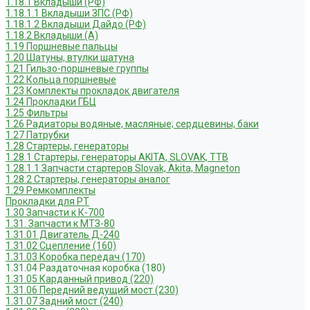
1.18.1 Вкладыши (РФ)
1.18.1.1 Вкладыши ЗПС (РФ)
1.18.1.2 Вкладыши Дайдо (РФ)
1.18.2 Вкладыши (А)
1.19 Поршневые пальцы
1.20 Шатуны, втулки шатуна
1.21 Гильзо-поршневые группы
1.22 Кольца поршневые
1.23 Комплекты прокладок двигателя
1.24 Прокладки ГБЦ
1.25 Фильтры
1.26 Радиаторы водяные, масляные; сердцевины, баки
1.27 Патрубки
1.28 Стартеры, генераторы
1.28.1 Стартеры, генераторы AKITA, SLOVAK, ТТВ
1.28.1.1 Запчасти стартеров Slovak, Akita, Magneton
1.28.2 Стартеры, генераторы аналог
1.29 Ремкомплекты
Прокладки для РТ
1.30 Запчасти к К-700
1.31. Запчасти к МТЗ-80
1.31.01 Двигатель Д-240
1.31.02 Сцепление (160)
1.31.03 Коробка передач (170)
1.31.04 Раздаточная коробка (180)
1.31.05 Карданный привод (220)
1.31.06 Передний ведущий мост (230)
1.31.07 Задний мост (240)