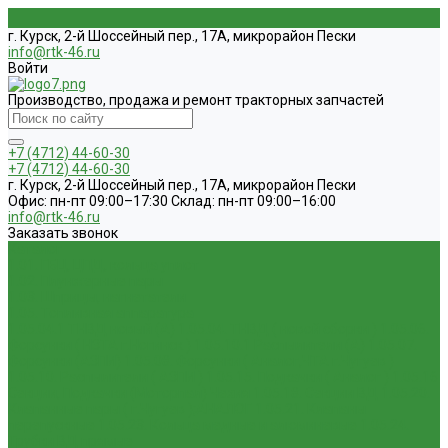
г. Курск, 2-й Шоссейный пер., 17А, микрорайон Пески
info@rtk-46.ru
Войти
Производство, продажа и ремонт тракторных запчастей
+7 (4712) 44-60-30
+7 (4712) 44-60-30
г. Курск, 2-й Шоссейный пер., 17А, микрорайон Пески
Офис: пн-пт 09:00–17:30 Склад: пн-пт 09:00–16:00
info@rtk-46.ru
Заказать звонок
Каталог
1.01. ГБЦ, ЦПД, кольца уплот
1.02. Плунжерные пары
1.03. Шприцы, нагнетатели
1.05. Топливная аппаратура
1.05.04.1 ТНВД новый (А)
1.05.04. ТНВД ( новой сборки )
1.05.06.
Форсунки ( НЗТА г.Ногинск )
1.05.10.1 Распылители (А)
1.05.07.
Форсунки (АЗПИ)
1.05.08. Форсунки ( Аналог,ЧТА г.Чугуев )
1.05.10. Распылители ( АЗПИ )
1.05.15. Подкачки ( Аналог )
1.05.16
Секции, Подкачки (Моторпал) Чехия
1.05.18. Секции ВД
1.05.20.
Клапанные пары ( г.Чугуев );АНАЛОГ
1.05.21. Клапаны
перепускные
1.05.23. Кольца медные и алюминевые
1.05.24.
Трубки ВД прямые