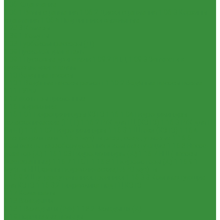
1.06. Сцепление
1.06.1 Валы сцепления
1.06.2 Диски сцепления
1.06.3 Корзины
сцепления
1.06.4 Подшипники выжимные
1.28.3 Камеры
1.39.1 Хомуты
1.08 Турбокомпрессоры (Д)
1.09 Пусковой двигатель
1.09.1 Пусковые двигатели
1.09.2 РПД
1.09.3 Запчасти к
пусковым двигателям
1.10 Водяные насосы
1.10.1 Водяные насосы ремонт
1.10.2 Водяные насосы новые
1.11 ГУРы
1.12 Фильтры циклонные
1.16 Гидравлика
1.16.1.01 Гидроцилиндры КЗТЗ
1.16.1.04 Гидроцилиндры
телескопические (ГЦТ)
1.16.2 Р/К для ГЦ (КЗТЗ)
1.16.3 Р/К для ГЦ
(М+П)
1.16.1.02 Гидроцилиндры
1.16.3.1 Штоки (КЗТЗ)
1.16.4
Распределители
1.16.5 Муфты разр., соед., угловые
1.16.6
Комплекты переоборудования и комплектующие
1.16.8 Насос-
дозатор (А)
1.16.1.03 Гидроцилиндры (А)
1.16.7 НШ (насосы
шестеренные)
1.16.7.1 ГСТ
1.16.8.1 Гидромоторы (А)
1.16.9.1
Муфты НШ,краны гидравлические,ЕВРО муфты
1.16.9.2Штуцера,угольники,тройники
1.16.3.3 Комплектующие
для КЗТЗ
1.16.3.2 Гидравлика под ГЦ КЗТЗ
1.17 Коленвалы
1.18 Вкладыши
1.18.1 Вкладыши (РФ)
1.18.2 Вкладыши (А)
1.19 Поршневые пальцы