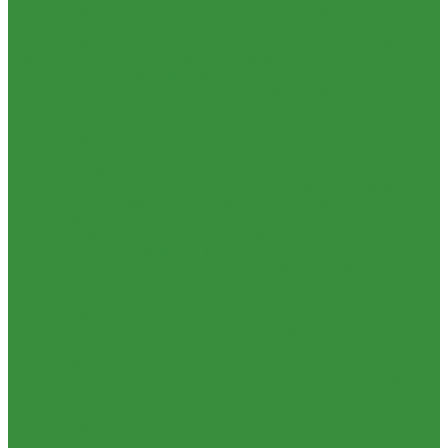
1.33.01. Двигатель СМД-14,18
1.33.02. Сцепление СМД-14,18
1.34 Запчасти к Т-16
1.34.01. Двигатель Т-16
1.34.02. Сцепление (21)
1.34.03. Привод
гидронасоса (22)
1.34.04. Мост передний (31)
1.34.05. КПП (37)
1.34.06. Рукав левый и правый с тормозом (38)
1.34.07. Передача
бортовая правая и левая (39)
1.34.08. Управление (40)
1.34.09.
Каркас с панелями (51)
1.35 Запчасти к Т-150
1.35.01. Двигатель СМД-60
1.35.02. Сцепление (21)
1.35.03. Рама
(30)
1.35.04. Подвеска (31)
1.35.05 Колесо направляющее (32)
1.35.06 Устройство прицепное (35)
1.35.07. Передача карданная
(36)
1.35.08 КПП (37)
1.35.09 Тормоз колесный, мост задний Г (38)
1.35.10. Мост задний с коническими передачами (39)
1.35.11
Управление (40)
1.35.12 Отбор мощности (41)
1.35.13 Тормоз
центральный (46)
1.35.14 Кабина, облицовка (45,47,66)
1.35.15
Стекла (45)
1.35.16 Гидрав. и пнев.системы 57,53, 64
1.35.17
Навеска (56,58,60)
1.35.18 Мосты передний и задний (72)
1.35.19
Прочее
1.36. Запчасти к ЮМЗ
1.36.01. Двигатель Д-65
1.36.02. Экскаватор
1.36.03. Сцепление
(160)
1.36.04. КПП (170)
1.36.05. Мост задний (240)
1.36.06. Рама
(280)
1.36.07. Передняя ось (300)
1.36.08. Колеса (310)
1.36.09.
Управление (340)
1.36.10. Тормоза (350)
1.36.11. Механизм
отбора мощности (420)
1.36.12. Навеска (460)
1.36.13. Кабина
(670)
1.36.14. Стекла
1.37 Запчасти к Т-25, Т-40
1.37.01. Двигатель Т-40, Т-25 (100)
1.37.02. Сцепление Т-40, Т-25
(160), (21)
1.37.03. КПП Т-40, Т-25 (170), (37)
1.37.04. Коробка