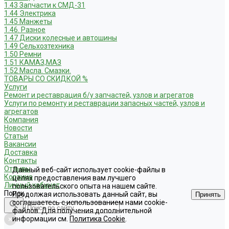
1.43 Запчасти к СМД-31
1.44 Электрика
1.45 Манжеты
1.46. Разное
1.47 Диски колесные и автошины
1.49 Сельхозтехника
1.50 Ремни
1.51 КАМАЗ,МАЗ
1.52 Масла. Смазки.
ТОВАРЫ СО СКИДКОЙ %
Услуги
Ремонт и реставрация б/у запчастей, узлов и агрегатов
Услуги по ремонту и реставрации запасных частей, узлов и
агрегатов
Компания
Новости
Статьи
Вакансии
Доставка
Контакты
Отзывы
Данный веб-сайт использует cookie-файлы в
Корзина
целях предоставления вам лучшего
Личный кабинет
пользовательского опыта на нашем сайте.
Поиск
Продолжая использовать данный сайт, вы
Принять
соглашаетесь с использованием нами cookie-
файлов. Для получения дополнительной
информации см.
Политика Cookie
.