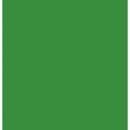
раздаточная Т-40, Т-25 (180)
1.37.05. Мост передний ведущий
Т-40А, Т-25 (230)
1.37.06. Передача карданная Т-40, Т-25 (240)
1.37.07. Рама Т-40, Т-25 (280)
1.37.08. Передача бортовая Т-40,
Т-25 (290), (39)
1.37.09. Мост перед. невед Т-40, Т-25 (300), (31)
1.37.10. Колеса Т-40, Т-25 (310)
1.37.11. Рулевое управление
Т-40, Т-25 (340), (40)
1.37.12. Тормоза пнев.сист. Т-40, Т-25 (350),
(38)
1.37.13. ВОМ Т-40, Т-25 (420), (41)
1.37.14. Гидравл. сист.
Т-40, Т-25 (461), (22)
1.37.15. Устройство навесн. Т-40, Т-25 (462),
(56)
1.37.16. Кабина и облицовка Т-40, Т-25
1.38 Запчасти к 2ПТС-4, 1ПТС-9
1.39 КРН 2.1
1.40 Подшипники
1.41 Каталоги
1.42 РВД
1.43 Запчасти к СМД-31
1.44 Электрика
1.45 Манжеты
1.46. Разное
1.47 Диски колесные и автошины
1.49 Сельхозтехника
1.50 Ремни
1.51 КАМАЗ,МАЗ
1.52 Масла. Смазки.
ТОВАРЫ СО СКИДКОЙ %
Услуги
Ремонт и реставрация б/у запчастей, узлов и агрегатов
Услуги по ремонту и реставрации запасных частей, узлов и
агрегатов