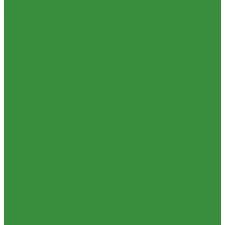
Гидрораспределители (под новые)
Гидрораспределители (А)
1.16.5 Муфты разр., соед., угловые
1.16.6 Комплекты переоборудования и комплектующие
1.16.8 Насос-дозатор (А)
1.16.1.03 Гидроцилиндры (А)
1.16.7 НШ (насосы шестеренные)
1.16.7.02 НШ Кировоград
1.16.7.04 Насосы Шестеренные (г. Винница)
1.16.7.06 НШ (А)
1.16.7.01. НШ BELAR
1.16.7.03 НШ (Гидросила)
1.16.7.1 ГСТ
1.16.8.1 Гидромоторы (А)
1.16.9.1 Муфты НШ,краны гидравлические,ЕВРО муфты
1.16.9.2Штуцера,угольники,тройники
1.16.3.3 Комплектующие для КЗТЗ
1.16.3.2 Гидравлика под ГЦ КЗТЗ
1.17 Коленвалы
1.18 Вкладыши
1.18.1 Вкладыши (РФ)
1.18.1.1 Вкладыши ЗПС (РФ)
1.18.1.2 Вкладыши Дайдо (РФ)
1.18.2 Вкладыши (А)
1.19 Поршневые пальцы
1.20 Шатуны, втулки шатуна
1.21 Гильзо-поршневые группы
1.22 Кольца поршневые