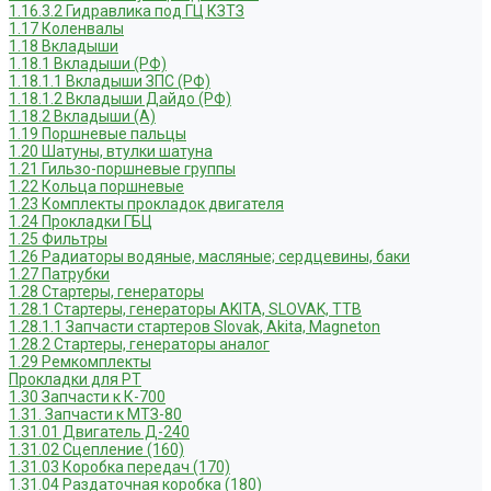
1.16.3.2 Гидравлика под ГЦ КЗТЗ
1.17 Коленвалы
1.18 Вкладыши
1.18.1 Вкладыши (РФ)
1.18.1.1 Вкладыши ЗПС (РФ)
1.18.1.2 Вкладыши Дайдо (РФ)
1.18.2 Вкладыши (А)
1.19 Поршневые пальцы
1.20 Шатуны, втулки шатуна
1.21 Гильзо-поршневые группы
1.22 Кольца поршневые
1.23 Комплекты прокладок двигателя
1.24 Прокладки ГБЦ
1.25 Фильтры
1.26 Радиаторы водяные, масляные; сердцевины, баки
1.27 Патрубки
1.28 Стартеры, генераторы
1.28.1 Стартеры, генераторы AKITA, SLOVAK, ТТВ
1.28.1.1 Запчасти стартеров Slovak, Akita, Magneton
1.28.2 Стартеры, генераторы аналог
1.29 Ремкомплекты
Прокладки для РТ
1.30 Запчасти к К-700
1.31. Запчасти к МТЗ-80
1.31.01 Двигатель Д-240
1.31.02 Сцепление (160)
1.31.03 Коробка передач (170)
1.31.04 Раздаточная коробка (180)