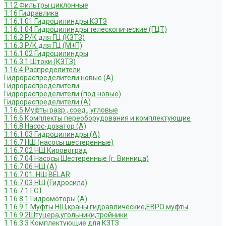
1.12 Фильтры циклонные
1.16 Гидравлика
1.16.1.01 Гидроцилиндры КЗТЗ
1.16.1.04 Гидроцилиндры телескопические (ГЦТ)
1.16.2 Р/К для ГЦ (КЗТЗ)
1.16.3 Р/К для ГЦ (М+П)
1.16.1.02 Гидроцилиндры
1.16.3.1 Штоки (КЗТЗ)
1.16.4 Распределители
Гидрораспределители новые (А)
Гидрораспределители
Гидрораспределители (под новые)
Гидрораспределители (А)
1.16.5 Муфты разр., соед., угловые
1.16.6 Комплекты переоборудования и комплектующие
1.16.8 Насос-дозатор (А)
1.16.1.03 Гидроцилиндры (А)
1.16.7 НШ (насосы шестеренные)
1.16.7.02 НШ Кировоград
1.16.7.04 Насосы Шестеренные (г. Винница)
1.16.7.06 НШ (А)
1.16.7.01. НШ BELAR
1.16.7.03 НШ (Гидросила)
1.16.7.1 ГСТ
1.16.8.1 Гидромоторы (А)
1.16.9.1 Муфты НШ,краны гидравлические,ЕВРО муфты
1.16.9.2Штуцера,угольники,тройники
1.16.3.3 Комплектующие для КЗТЗ