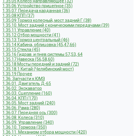
1.35.05 Колесо направляющее (32)
1.35.06 Устройство прицепное (35)
1.35.07. Передача карданная (36)
1.35.08 КПП (37)
1.35.09 Тормоз колесный, мост задний Г (38)
1.35.10. Мост задний с коническими передачами (39)
1.35.11 Управление (40)
1.35.12 Отбор мощности (41)
1.35.13 Тормоз центральный (46)
1.35.14 Кабина, облицовка (45,47,66)
1.35.15 Стекла (45)
1.35.16 Гидрав. и пнев.системы 57,53, 64
1.35.17 Навеска (56,58,60)
1.35.18 Мосты передний и задний (72)
1.35.18.1 Китай (Челябинский мост)
1.35.19 Прочее
1.36. Запчасти к ЮМЗ
1.36.01. Двигатель Д-65
1.36.02. Экскаватор
1.36.03. Сцепление (160)
1.36.04. КПП (170)
1.36.05. Мост задний (240)
1.36.06. Рама (280)
1.36.07. Передняя ось (300)
1.36.08. Колеса (310)
1.36.09. Управление (340)
1.36.10. Тормоза (350)
1.36.11. Механизм отбора мощности (420)