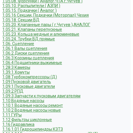
1.05.08. Форсунки ( Аналог,ЧТА г.Чугуев )
1.05.10. Распылители ( АЗПИ )
1.05.15. Подкачки ( Аналог )
1.05.16 Секции, Подкачки (Моторпал) Чехия
1.05.18. Секции ВД
1.05.20. Клапанные пары ( г.Чугуев );АНАЛОГ
1.05.21. Клапаны перепускные
1.05.23. Кольца медные и алюминевые
1.05.24. Трубки ВД прямые
1.06. Сцепление
1.06.1 Валы сцепления
1.06.2 Диски сцепления
1.06.3 Корзины сцепления
1.06.4 Подшипники выжимные
1.28.3 Камеры
1.39.1 Хомуты
1.08 Турбокомпрессоры (Д)
1.09 Пусковой двигатель
1.09.1 Пусковые двигатели
1.09.2 РПД
1.09.3 Запчасти к пусковым двигателям
1.10 Водяные насосы
1.10.1 Водяные насосы ремонт
1.10.2 Водяные насосы новые
1.11 ГУРы
1.12 Фильтры циклонные
1.16 Гидравлика
1.16.1.01 Гидроцилиндры КЗТЗ