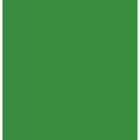
1.31.17 Кабина (670)
1.32 Запчасти к ДТ-75
1.33 Запчасти к СМД-18,14
1.33.01. Двигатель СМД-14,18
1.33.02. Сцепление СМД-14,18
1.34 Запчасти к Т-16
1.34.01. Двигатель Т-16
1.34.02. Сцепление (21)
1.34.03. Привод гидронасоса (22)
1.34.04. Мост передний (31)
1.34.05. КПП (37)
1.34.06. Рукав левый и правый с тормозом (38)
1.34.07. Передача бортовая правая и левая (39)
1.34.08. Управление (40)
1.34.09. Каркас с панелями (51)
1.35 Запчасти к Т-150
1.35.01. Двигатель СМД-60
1.35.02. Сцепление (21)
1.35.03. Рама (30)
1.35.04. Подвеска (31)
1.35.05 Колесо направляющее (32)
1.35.06 Устройство прицепное (35)
1.35.07. Передача карданная (36)
1.35.08 КПП (37)
1.35.09 Тормоз колесный, мост задний Г (38)
1.35.10. Мост задний с коническими передачами (39)
1.35.11 Управление (40)
1.35.12 Отбор мощности (41)