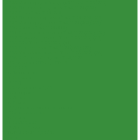
1.37.05. Мост передний ведущий Т-40А, Т-25 (230)
1.37.06. Передача карданная Т-40, Т-25 (240)
1.37.07. Рама Т-40, Т-25 (280)
1.37.08. Передача бортовая Т-40, Т-25 (290), (39)
1.37.09. Мост перед. невед Т-40, Т-25 (300), (31)
1.37.10. Колеса Т-40, Т-25 (310)
1.37.11. Рулевое управление Т-40, Т-25 (340), (40)
1.37.12. Тормоза пнев.сист. Т-40, Т-25 (350), (38)
1.37.13. ВОМ Т-40, Т-25 (420), (41)
1.37.14. Гидравл. сист. Т-40, Т-25 (461), (22)
1.37.15. Устройство навесн. Т-40, Т-25 (462), (56)
1.37.16. Кабина и облицовка Т-40, Т-25
1.38 Запчасти к 2ПТС-4, 1ПТС-9
1.39 КРН 2.1
1.40 Подшипники
1.41 Каталоги
1.42 РВД
1.43 Запчасти к СМД-31
1.44 Электрика
1.45 Манжеты
1.46. Разное
1.47 Диски колесные и автошины
1.49 Сельхозтехника
1.50 Ремни
1.51 КАМАЗ,МАЗ
1.52 Масла. Смазки.
ТОВАРЫ СО СКИДКОЙ %
Услуги