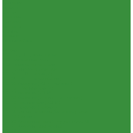
Компания
Новости
Статьи
Вакансии
Доставка
Контакты
Отзывы
Корзина
Личный кабинет
...
Каталог
1.01. ГБЦ, ЦПД, кольца уплот
1.02. Плунжерные пары
1.03. Шприцы, нагнетатели
1.05. Топливная аппаратура
1.05.04.1 ТНВД новый (А)
1.05.04. ТНВД ( новой сборки )
1.05.06. Форсунки ( НЗТА г.Ногинск )
1.05.10.1 Распылители (А)
1.05.07. Форсунки (АЗПИ)
1.05.08. Форсунки ( Аналог,ЧТА г.Чугуев )
1.05.10. Распылители ( АЗПИ )
1.05.15. Подкачки ( Аналог )
1.05.16 Секции, Подкачки (Моторпал) Чехия
1.05.18. Секции ВД
1.05.20. Клапанные пары ( г.Чугуев );АНАЛОГ
1.05.21. Клапаны перепускные
1.05.23. Кольца медные и алюминевые