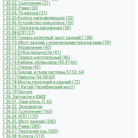
1.35.02. Сцепление (21)
1.35.03. Рама (30)
1.35.04. Подвеска (31)
1.35.05 Колесо направляющее (32)
1.35.06 Устройство прицепное (35)
1.35.07. Передача карданная (36)
1.35.08 КПП (37)
1.35.09 Тормоз колесный, мост задний Г (38)
1.35.10. Мост задний с коническими передачами (39)
1.35.11 Управление (40)
1.35.12 Отбор мощности (41)
1.35.13 Тормоз центральный (46)
1.35.14 Кабина, облицовка (45,47,66)
1.35.15 Стекла (45)
1.35.16 Гидрав. и пнев.системы 57,53, 64
1.35.17 Навеска (56,58,60)
1.35.18 Мосты передний и задний (72)
1.35.18.1 Китай (Челябинский мост)
1.35.19 Прочее
1.36. Запчасти к ЮМЗ
1.36.01. Двигатель Д-65
1.36.02. Экскаватор
1.36.03. Сцепление (160)
1.36.04. КПП (170)
1.36.05. Мост задний (240)
1.36.06. Рама (280)
1.36.07. Передняя ось (300)
1.36.08. Колеса (310)