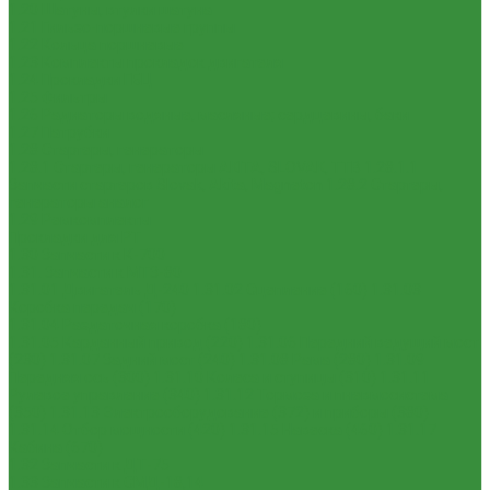
1.20 Шатуны, втулки шатуна
1.21 Гильзо-поршневые группы
1.22 Кольца поршневые
1.23 Комплекты прокладок двигателя
1.24 Прокладки ГБЦ
1.25 Фильтры
1.26 Радиаторы водяные, масляные; сердцевины, баки
1.27 Патрубки
1.28 Стартеры, генераторы
1.28.1 Стартеры, генераторы AKITA, SLOVAK, ТТВ
1.28.1.1
Запчасти стартеров Slovak, Akita, Magneton
1.28.2 Стартеры,
генераторы аналог
1.29 Ремкомплекты
Прокладки для РТ
1.30 Запчасти к К-700
1.31. Запчасти к МТЗ-80
1.31.01 Двигатель Д-240
1.31.02 Сцепление (160)
1.31.03
Коробка передач (170)
1.31.04 Раздаточная коробка (180)
1.31.05 Карданный привод (220)
1.31.06 Передний ведущий мост
(230)
1.31.07 Задний мост (240)
1.31.08 Рама (280)
1.31.09
Передняя ось (300)
1.31.10 Колеса и ступицы (310)
1.31.11
Рулевое управление (340)
1.31.12 Тормоза и пневмосистема
(350)
1.31.13 Электрооборудование (372) и приборы (380)
1.31.14 Отбор мощности (420)
1.31.15 Навеска (460)
1.31.17
Кабина (670)
1.32 Запчасти к ДТ-75
1.33 Запчасти к СМД-18,14