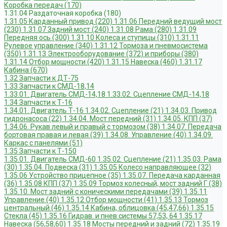
Коробка передач (170)
1.31.04 Раздаточная коробка (180)
1.31.05 Карданный привод (220)
1.31.06 Передний ведущий мост
(230)
1.31.07 Задний мост (240)
1.31.08 Рама (280)
1.31.09
Передняя ось (300)
1.31.10 Колеса и ступицы (310)
1.31.11
Рулевое управление (340)
1.31.12 Тормоза и пневмосистема
(350)
1.31.13 Электрооборудование (372) и приборы (380)
1.31.14 Отбор мощности (420)
1.31.15 Навеска (460)
1.31.17
Кабина (670)
1.32 Запчасти к ДТ-75
1.33 Запчасти к СМД-18,14
1.33.01. Двигатель СМД-14,18
1.33.02. Сцепление СМД-14,18
1.34 Запчасти к Т-16
1.34.01. Двигатель Т-16
1.34.02. Сцепление (21)
1.34.03. Привод
гидронасоса (22)
1.34.04. Мост передний (31)
1.34.05. КПП (37)
1.34.06. Рукав левый и правый с тормозом (38)
1.34.07. Передача
бортовая правая и левая (39)
1.34.08. Управление (40)
1.34.09.
Каркас с панелями (51)
1.35 Запчасти к Т-150
1.35.01. Двигатель СМД-60
1.35.02. Сцепление (21)
1.35.03. Рама
(30)
1.35.04. Подвеска (31)
1.35.05 Колесо направляющее (32)
1.35.06 Устройство прицепное (35)
1.35.07. Передача карданная
(36)
1.35.08 КПП (37)
1.35.09 Тормоз колесный, мост задний Г (38)
1.35.10. Мост задний с коническими передачами (39)
1.35.11
Управление (40)
1.35.12 Отбор мощности (41)
1.35.13 Тормоз
центральный (46)
1.35.14 Кабина, облицовка (45,47,66)
1.35.15
Стекла (45)
1.35.16 Гидрав. и пнев.системы 57,53, 64
1.35.17
Навеска (56,58,60)
1.35.18 Мосты передний и задний (72)
1.35.19