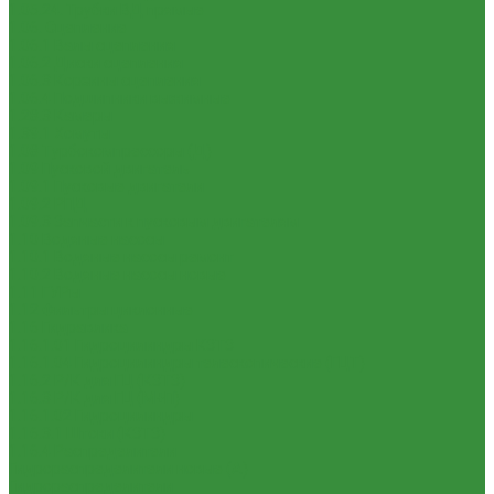
1.05.24. Трубки ВД прямые
1.06. Сцепление
1.06.1 Валы сцепления
1.06.2 Диски сцепления
1.06.3 Корзины сцепления
1.06.4 Подшипники выжимные
1.28.3 Камеры
1.39.1 Хомуты
1.08 Турбокомпрессоры (Д)
1.09 Пусковой двигатель
1.09.1 Пусковые двигатели
1.09.2 РПД
1.09.3 Запчасти к пусковым двигателям
1.10 Водяные насосы
1.10.1 Водяные насосы ремонт
1.10.2 Водяные насосы новые
1.11 ГУРы
1.12 Фильтры циклонные
1.16 Гидравлика
1.16.1.01 Гидроцилиндры КЗТЗ
1.16.1.04 Гидроцилиндры телескопические (ГЦТ)
1.16.2 Р/К для ГЦ (КЗТЗ)
1.16.3 Р/К для ГЦ (М+П)
1.16.1.02 Гидроцилиндры
1.16.3.1 Штоки (КЗТЗ)
1.16.4 Распределители
Гидрораспределители новые (А)
Гидрораспределители