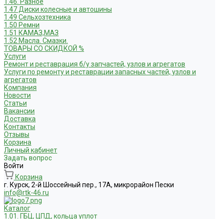
1.46. Разное
1.47 Диски колесные и автошины
1.49 Сельхозтехника
1.50 Ремни
1.51 КАМАЗ,МАЗ
1.52 Масла. Смазки.
ТОВАРЫ СО СКИДКОЙ %
Услуги
Ремонт и реставрация б/у запчастей, узлов и агрегатов
Услуги по ремонту и реставрации запасных частей, узлов и
агрегатов
Компания
Новости
Статьи
Вакансии
Доставка
Контакты
Отзывы
Корзина
Личный кабинет
Задать вопрос
Войти
Корзина
г. Курск, 2-й Шоссейный пер., 17А, микрорайон Пески
info@rtk-46.ru
Каталог
1.01. ГБЦ, ЦПД, кольца уплот