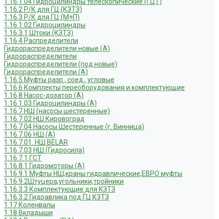
1.16.1.04 Гидроцилиндры телескопические (ГЦТ)
1.16.2 Р/К для ГЦ (КЗТЗ)
1.16.3 Р/К для ГЦ (М+П)
1.16.1.02 Гидроцилиндры
1.16.3.1 Штоки (КЗТЗ)
1.16.4 Распределители
Гидрораспределители новые (А)
Гидрораспределители
Гидрораспределители (под новые)
Гидрораспределители (А)
1.16.5 Муфты разр., соед., угловые
1.16.6 Комплекты переоборудования и комплектующие
1.16.8 Насос-дозатор (А)
1.16.1.03 Гидроцилиндры (А)
1.16.7 НШ (насосы шестеренные)
1.16.7.02 НШ Кировоград
1.16.7.04 Насосы Шестеренные (г. Винница)
1.16.7.06 НШ (А)
1.16.7.01. НШ BELAR
1.16.7.03 НШ (Гидросила)
1.16.7.1 ГСТ
1.16.8.1 Гидромоторы (А)
1.16.9.1 Муфты НШ,краны гидравлические,ЕВРО муфты
1.16.9.2Штуцера,угольники,тройники
1.16.3.3 Комплектующие для КЗТЗ
1.16.3.2 Гидравлика под ГЦ КЗТЗ
1.17 Коленвалы
1.18 Вкладыши