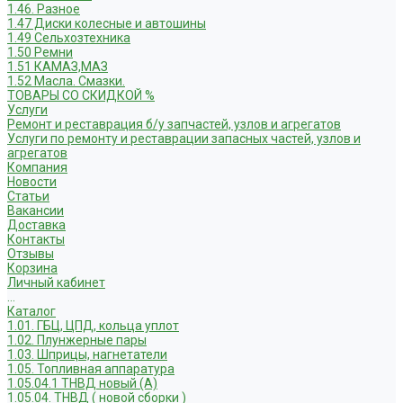
1.46. Разное
1.47 Диски колесные и автошины
1.49 Сельхозтехника
1.50 Ремни
1.51 КАМАЗ,МАЗ
1.52 Масла. Смазки.
ТОВАРЫ СО СКИДКОЙ %
Услуги
Ремонт и реставрация б/у запчастей, узлов и агрегатов
Услуги по ремонту и реставрации запасных частей, узлов и
агрегатов
Компания
Новости
Статьи
Вакансии
Доставка
Контакты
Отзывы
Корзина
Личный кабинет
...
Каталог
1.01. ГБЦ, ЦПД, кольца уплот
1.02. Плунжерные пары
1.03. Шприцы, нагнетатели
1.05. Топливная аппаратура
1.05.04.1 ТНВД новый (А)
1.05.04. ТНВД ( новой сборки )