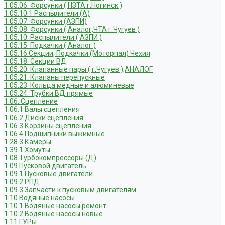
1.05.06. Форсунки ( НЗТА г.Ногинск )
1.05.10.1 Распылители (А)
1.05.07. Форсунки (АЗПИ)
1.05.08. Форсунки ( Аналог,ЧТА г.Чугуев )
1.05.10. Распылители ( АЗПИ )
1.05.15. Подкачки ( Аналог )
1.05.16 Секции, Подкачки (Моторпал) Чехия
1.05.18. Секции ВД
1.05.20. Клапанные пары ( г.Чугуев );АНАЛОГ
1.05.21. Клапаны перепускные
1.05.23. Кольца медные и алюминевые
1.05.24. Трубки ВД прямые
1.06. Сцепление
1.06.1 Валы сцепления
1.06.2 Диски сцепления
1.06.3 Корзины сцепления
1.06.4 Подшипники выжимные
1.28.3 Камеры
1.39.1 Хомуты
1.08 Турбокомпрессоры (Д)
1.09 Пусковой двигатель
1.09.1 Пусковые двигатели
1.09.2 РПД
1.09.3 Запчасти к пусковым двигателям
1.10 Водяные насосы
1.10.1 Водяные насосы ремонт
1.10.2 Водяные насосы новые
1.11 ГУРы