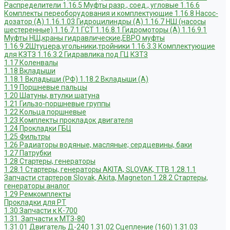
Распределители
1.16.5 Муфты разр., соед., угловые
1.16.6
Комплекты переоборудования и комплектующие
1.16.8 Насос-
дозатор (А)
1.16.1.03 Гидроцилиндры (А)
1.16.7 НШ (насосы
шестеренные)
1.16.7.1 ГСТ
1.16.8.1 Гидромоторы (А)
1.16.9.1
Муфты НШ,краны гидравлические,ЕВРО муфты
1.16.9.2Штуцера,угольники,тройники
1.16.3.3 Комплектующие
для КЗТЗ
1.16.3.2 Гидравлика под ГЦ КЗТЗ
1.17 Коленвалы
1.18 Вкладыши
1.18.1 Вкладыши (РФ)
1.18.2 Вкладыши (А)
1.19 Поршневые пальцы
1.20 Шатуны, втулки шатуна
1.21 Гильзо-поршневые группы
1.22 Кольца поршневые
1.23 Комплекты прокладок двигателя
1.24 Прокладки ГБЦ
1.25 Фильтры
1.26 Радиаторы водяные, масляные; сердцевины, баки
1.27 Патрубки
1.28 Стартеры, генераторы
1.28.1 Стартеры, генераторы AKITA, SLOVAK, ТТВ
1.28.1.1
Запчасти стартеров Slovak, Akita, Magneton
1.28.2 Стартеры,
генераторы аналог
1.29 Ремкомплекты
Прокладки для РТ
1.30 Запчасти к К-700
1.31. Запчасти к МТЗ-80
1.31.01 Двигатель Д-240
1.31.02 Сцепление (160)
1.31.03