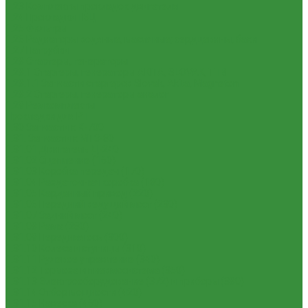
1.23 Комплекты прокладок двигателя
1.24 Прокладки ГБЦ
1.25 Фильтры
1.26 Радиаторы водяные, масляные; сердцевины, баки
1.27 Патрубки
1.28 Стартеры, генераторы
1.28.1 Стартеры, генераторы AKITA, SLOVAK, ТТВ
1.28.1.1 Запчасти стартеров Slovak, Akita, Magneton
1.28.2 Стартеры, генераторы аналог
1.29 Ремкомплекты
Прокладки для РТ
1.30 Запчасти к К-700
1.31. Запчасти к МТЗ-80
1.31.01 Двигатель Д-240
1.31.02 Сцепление (160)
1.31.03 Коробка передач (170)
1.31.04 Раздаточная коробка (180)
1.31.05 Карданный привод (220)
1.31.06 Передний ведущий мост (230)
1.31.07 Задний мост (240)
1.31.08 Рама (280)
1.31.09 Передняя ось (300)
1.31.10 Колеса и ступицы (310)
1.31.11 Рулевое управление (340)
1.31.12 Тормоза и пневмосистема (350)
1.31.13 Электрооборудование (372) и приборы (380)
1.31.14 Отбор мощности (420)
1.31.15 Навеска (460)