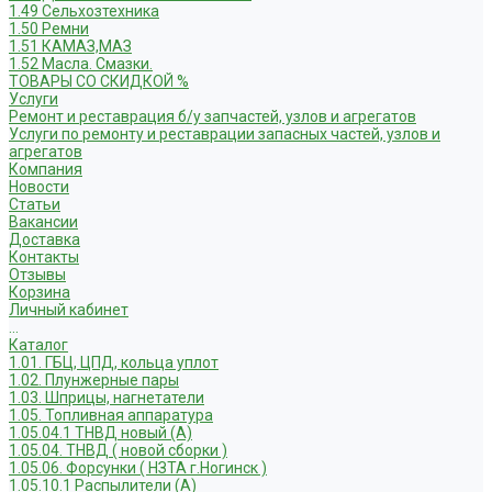
1.49 Сельхозтехника
1.50 Ремни
1.51 КАМАЗ,МАЗ
1.52 Масла. Смазки.
ТОВАРЫ СО СКИДКОЙ %
Услуги
Ремонт и реставрация б/у запчастей, узлов и агрегатов
Услуги по ремонту и реставрации запасных частей, узлов и
агрегатов
Компания
Новости
Статьи
Вакансии
Доставка
Контакты
Отзывы
Корзина
Личный кабинет
...
Каталог
1.01. ГБЦ, ЦПД, кольца уплот
1.02. Плунжерные пары
1.03. Шприцы, нагнетатели
1.05. Топливная аппаратура
1.05.04.1 ТНВД новый (А)
1.05.04. ТНВД ( новой сборки )
1.05.06. Форсунки ( НЗТА г.Ногинск )
1.05.10.1 Распылители (А)