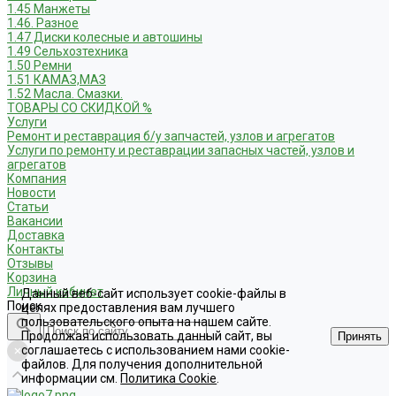
1.45 Манжеты
1.46. Разное
1.47 Диски колесные и автошины
1.49 Сельхозтехника
1.50 Ремни
1.51 КАМАЗ,МАЗ
1.52 Масла. Смазки.
ТОВАРЫ СО СКИДКОЙ %
Услуги
Ремонт и реставрация б/у запчастей, узлов и агрегатов
Услуги по ремонту и реставрации запасных частей, узлов и
агрегатов
Компания
Новости
Статьи
Вакансии
Доставка
Контакты
Отзывы
Корзина
Личный кабинет
Данный веб-сайт использует cookie-файлы в
Поиск
целях предоставления вам лучшего
пользовательского опыта на нашем сайте.
Продолжая использовать данный сайт, вы
Принять
соглашаетесь с использованием нами cookie-
файлов. Для получения дополнительной
информации см.
Политика Cookie
.