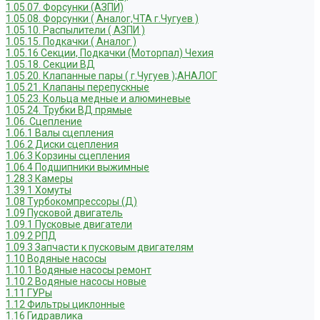
1.05.07. Форсунки (АЗПИ)
1.05.08. Форсунки ( Аналог,ЧТА г.Чугуев )
1.05.10. Распылители ( АЗПИ )
1.05.15. Подкачки ( Аналог )
1.05.16 Секции, Подкачки (Моторпал) Чехия
1.05.18. Секции ВД
1.05.20. Клапанные пары ( г.Чугуев );АНАЛОГ
1.05.21. Клапаны перепускные
1.05.23. Кольца медные и алюминевые
1.05.24. Трубки ВД прямые
1.06. Сцепление
1.06.1 Валы сцепления
1.06.2 Диски сцепления
1.06.3 Корзины сцепления
1.06.4 Подшипники выжимные
1.28.3 Камеры
1.39.1 Хомуты
1.08 Турбокомпрессоры (Д)
1.09 Пусковой двигатель
1.09.1 Пусковые двигатели
1.09.2 РПД
1.09.3 Запчасти к пусковым двигателям
1.10 Водяные насосы
1.10.1 Водяные насосы ремонт
1.10.2 Водяные насосы новые
1.11 ГУРы
1.12 Фильтры циклонные
1.16 Гидравлика