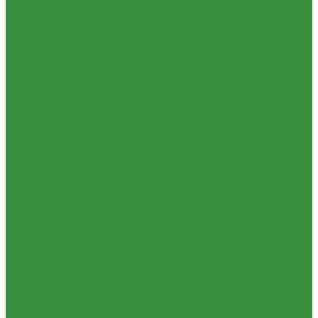
1.24 Прокладки ГБЦ
1.25 Фильтры
1.26 Радиаторы водяные, масляные; сердцевины, баки
1.27 Патрубки
1.28 Стартеры, генераторы
1.28.1 Стартеры, генераторы AKITA, SLOVAK, ТТВ
1.28.1.1 Запчасти стартеров Slovak, Akita, Magneton
1.28.2 Стартеры, генераторы аналог
1.29 Ремкомплекты
Прокладки для РТ
1.30 Запчасти к К-700
1.31. Запчасти к МТЗ-80
1.31.01 Двигатель Д-240
1.31.02 Сцепление (160)
1.31.03 Коробка передач (170)
1.31.04 Раздаточная коробка (180)
1.31.05 Карданный привод (220)
1.31.06 Передний ведущий мост (230)
1.31.07 Задний мост (240)
1.31.08 Рама (280)
1.31.09 Передняя ось (300)
1.31.10 Колеса и ступицы (310)
1.31.11 Рулевое управление (340)
1.31.12 Тормоза и пневмосистема (350)
1.31.13 Электрооборудование (372) и приборы (380)
1.31.14 Отбор мощности (420)
1.31.15 Навеска (460)
1.31.17 Кабина (670)