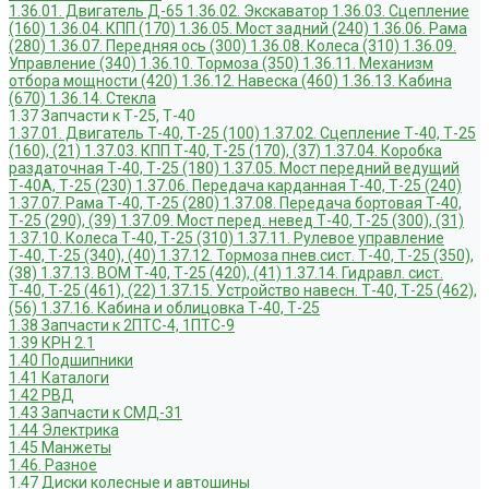
1.36.01. Двигатель Д-65
1.36.02. Экскаватор
1.36.03. Сцепление
(160)
1.36.04. КПП (170)
1.36.05. Мост задний (240)
1.36.06. Рама
(280)
1.36.07. Передняя ось (300)
1.36.08. Колеса (310)
1.36.09.
Управление (340)
1.36.10. Тормоза (350)
1.36.11. Механизм
отбора мощности (420)
1.36.12. Навеска (460)
1.36.13. Кабина
(670)
1.36.14. Стекла
1.37 Запчасти к Т-25, Т-40
1.37.01. Двигатель Т-40, Т-25 (100)
1.37.02. Сцепление Т-40, Т-25
(160), (21)
1.37.03. КПП Т-40, Т-25 (170), (37)
1.37.04. Коробка
раздаточная Т-40, Т-25 (180)
1.37.05. Мост передний ведущий
Т-40А, Т-25 (230)
1.37.06. Передача карданная Т-40, Т-25 (240)
1.37.07. Рама Т-40, Т-25 (280)
1.37.08. Передача бортовая Т-40,
Т-25 (290), (39)
1.37.09. Мост перед. невед Т-40, Т-25 (300), (31)
1.37.10. Колеса Т-40, Т-25 (310)
1.37.11. Рулевое управление
Т-40, Т-25 (340), (40)
1.37.12. Тормоза пнев.сист. Т-40, Т-25 (350),
(38)
1.37.13. ВОМ Т-40, Т-25 (420), (41)
1.37.14. Гидравл. сист.
Т-40, Т-25 (461), (22)
1.37.15. Устройство навесн. Т-40, Т-25 (462),
(56)
1.37.16. Кабина и облицовка Т-40, Т-25
1.38 Запчасти к 2ПТС-4, 1ПТС-9
1.39 КРН 2.1
1.40 Подшипники
1.41 Каталоги
1.42 РВД
1.43 Запчасти к СМД-31
1.44 Электрика
1.45 Манжеты
1.46. Разное
1.47 Диски колесные и автошины