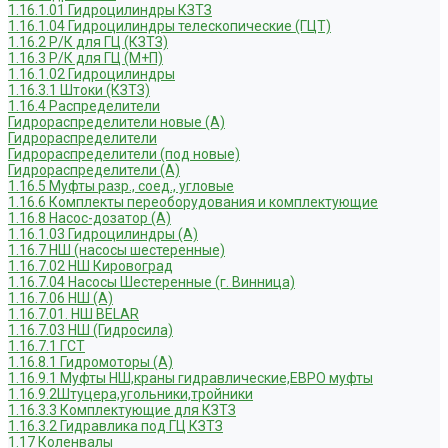
1.16.1.01 Гидроцилиндры КЗТЗ
1.16.1.04 Гидроцилиндры телескопические (ГЦТ)
1.16.2 Р/К для ГЦ (КЗТЗ)
1.16.3 Р/К для ГЦ (М+П)
1.16.1.02 Гидроцилиндры
1.16.3.1 Штоки (КЗТЗ)
1.16.4 Распределители
Гидрораспределители новые (А)
Гидрораспределители
Гидрораспределители (под новые)
Гидрораспределители (А)
1.16.5 Муфты разр., соед., угловые
1.16.6 Комплекты переоборудования и комплектующие
1.16.8 Насос-дозатор (А)
1.16.1.03 Гидроцилиндры (А)
1.16.7 НШ (насосы шестеренные)
1.16.7.02 НШ Кировоград
1.16.7.04 Насосы Шестеренные (г. Винница)
1.16.7.06 НШ (А)
1.16.7.01. НШ BELAR
1.16.7.03 НШ (Гидросила)
1.16.7.1 ГСТ
1.16.8.1 Гидромоторы (А)
1.16.9.1 Муфты НШ,краны гидравлические,ЕВРО муфты
1.16.9.2Штуцера,угольники,тройники
1.16.3.3 Комплектующие для КЗТЗ
1.16.3.2 Гидравлика под ГЦ КЗТЗ
1.17 Коленвалы