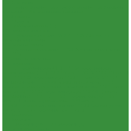
1.06. Сцепление
1.06.1 Валы сцепления
1.06.2 Диски сцепления
1.06.3 Корзины
сцепления
1.06.4 Подшипники выжимные
1.28.3 Камеры
1.39.1 Хомуты
1.08 Турбокомпрессоры (Д)
1.09 Пусковой двигатель
1.09.1 Пусковые двигатели
1.09.2 РПД
1.09.3 Запчасти к
пусковым двигателям
1.10 Водяные насосы
1.10.1 Водяные насосы ремонт
1.10.2 Водяные насосы новые
1.11 ГУРы
1.12 Фильтры циклонные
1.16 Гидравлика
1.16.1.01 Гидроцилиндры КЗТЗ
1.16.1.04 Гидроцилиндры
телескопические (ГЦТ)
1.16.2 Р/К для ГЦ (КЗТЗ)
1.16.3 Р/К для ГЦ
(М+П)
1.16.1.02 Гидроцилиндры
1.16.3.1 Штоки (КЗТЗ)
1.16.4
Распределители
1.16.5 Муфты разр., соед., угловые
1.16.6
Комплекты переоборудования и комплектующие
1.16.8 Насос-
дозатор (А)
1.16.1.03 Гидроцилиндры (А)
1.16.7 НШ (насосы
шестеренные)
1.16.7.1 ГСТ
1.16.8.1 Гидромоторы (А)
1.16.9.1
Муфты НШ,краны гидравлические,ЕВРО муфты
1.16.9.2Штуцера,угольники,тройники
1.16.3.3 Комплектующие
для КЗТЗ
1.16.3.2 Гидравлика под ГЦ КЗТЗ
1.17 Коленвалы
1.18 Вкладыши
1.18.1 Вкладыши (РФ)
1.18.2 Вкладыши (А)
1.19 Поршневые пальцы