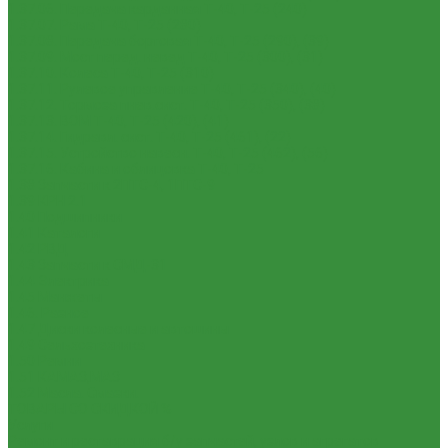
1.37.06. Передача карданная Т-40, Т-25 (240)
1.37.07. Рама Т-40, Т-25 (280)
1.37.08. Передача бортовая Т-40, Т-25 (290), (39)
1.37.09. Мост перед. невед Т-40, Т-25 (300), (31)
1.37.10. Колеса Т-40, Т-25 (310)
1.37.11. Рулевое управление Т-40, Т-25 (340), (40)
1.37.12. Тормоза пнев.сист. Т-40, Т-25 (350), (38)
1.37.13. ВОМ Т-40, Т-25 (420), (41)
1.37.14. Гидравл. сист. Т-40, Т-25 (461), (22)
1.37.15. Устройство навесн. Т-40, Т-25 (462), (56)
1.37.16. Кабина и облицовка Т-40, Т-25
1.38 Запчасти к 2ПТС-4, 1ПТС-9
1.39 КРН 2.1
1.40 Подшипники
1.41 Каталоги
1.42 РВД
1.43 Запчасти к СМД-31
1.44 Электрика
1.45 Манжеты
1.46. Разное
1.47 Диски колесные и автошины
1.49 Сельхозтехника
1.50 Ремни
1.51 КАМАЗ,МАЗ
1.52 Масла. Смазки.
ТОВАРЫ СО СКИДКОЙ %
Услуги
Ремонт и реставрация б/у запчастей, узлов и агрегатов