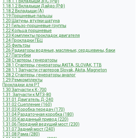
1.18.1.1 Вкладыши ЗПС (РФ)
1.18.1.2 Вкладыши Дайдо (РФ)
1.18.2 Вкладыши (А)
1.19 Поршневые пальцы
1.20 Шатуны, втулки шатуна
1.21 Гильзо-поршневые группы
1.22 Кольца поршневые
1.23 Комплекты прокладок двигателя
1.24 Прокладки ГБЦ
1.25 Фильтры
1.26 Радиаторы водяные, масляные; сердцевины, баки
1.27 Патрубки
1.28 Стартеры, генераторы
1.28.1 Стартеры, генераторы AKITA, SLOVAK, ТТВ
1.28.1.1 Запчасти стартеров Slovak, Akita, Magneton
1.28.2 Стартеры, генераторы аналог
1.29 Ремкомплекты
Прокладки для РТ
1.30 Запчасти к К-700
1.31. Запчасти к МТЗ-80
1.31.01 Двигатель Д-240
1.31.02 Сцепление (160)
1.31.03 Коробка передач (170)
1.31.04 Раздаточная коробка (180)
1.31.05 Карданный привод (220)
1.31.06 Передний ведущий мост (230)
1.31.07 Задний мост (240)
1.31.08 Рама (280)