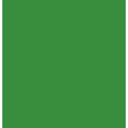
1.34 Запчасти к Т-16
1.34.01. Двигатель Т-16
1.34.02. Сцепление (21)
1.34.03. Привод
гидронасоса (22)
1.34.04. Мост передний (31)
1.34.05. КПП (37)
1.34.06. Рукав левый и правый с тормозом (38)
1.34.07. Передача
бортовая правая и левая (39)
1.34.08. Управление (40)
1.34.09.
Каркас с панелями (51)
1.35 Запчасти к Т-150
1.35.01. Двигатель СМД-60
1.35.02. Сцепление (21)
1.35.03. Рама
(30)
1.35.04. Подвеска (31)
1.35.05 Колесо направляющее (32)
1.35.06 Устройство прицепное (35)
1.35.07. Передача карданная
(36)
1.35.08 КПП (37)
1.35.09 Тормоз колесный, мост задний Г (38)
1.35.10. Мост задний с коническими передачами (39)
1.35.11
Управление (40)
1.35.12 Отбор мощности (41)
1.35.13 Тормоз
центральный (46)
1.35.14 Кабина, облицовка (45,47,66)
1.35.15
Стекла (45)
1.35.16 Гидрав. и пнев.системы 57,53, 64
1.35.17
Навеска (56,58,60)
1.35.18 Мосты передний и задний (72)
1.35.19
Прочее
1.36. Запчасти к ЮМЗ
1.36.01. Двигатель Д-65
1.36.02. Экскаватор
1.36.03. Сцепление
(160)
1.36.04. КПП (170)
1.36.05. Мост задний (240)
1.36.06. Рама
(280)
1.36.07. Передняя ось (300)
1.36.08. Колеса (310)
1.36.09.
Управление (340)
1.36.10. Тормоза (350)
1.36.11. Механизм
отбора мощности (420)
1.36.12. Навеска (460)
1.36.13. Кабина
(670)
1.36.14. Стекла
1.37 Запчасти к Т-25, Т-40
1.37.01. Двигатель Т-40, Т-25 (100)
1.37.02. Сцепление Т-40, Т-25
(160), (21)
1.37.03. КПП Т-40, Т-25 (170), (37)
1.37.04. Коробка
раздаточная Т-40, Т-25 (180)
1.37.05. Мост передний ведущий