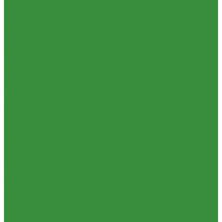
1.20 Шатуны, втулки шатуна
1.21 Гильзо-поршневые группы
1.22 Кольца поршневые
1.23 Комплекты прокладок двигателя
1.24 Прокладки ГБЦ
1.25 Фильтры
1.26 Радиаторы водяные, масляные; сердцевины, баки
1.27 Патрубки
1.28 Стартеры, генераторы
1.28.1 Стартеры, генераторы AKITA, SLOVAK, ТТВ
1.28.1.1
Запчасти стартеров Slovak, Akita, Magneton
1.28.2 Стартеры,
генераторы аналог
1.29 Ремкомплекты
Прокладки для РТ
1.30 Запчасти к К-700
1.31. Запчасти к МТЗ-80
1.31.01 Двигатель Д-240
1.31.02 Сцепление (160)
1.31.03
Коробка передач (170)
1.31.04 Раздаточная коробка (180)
1.31.05 Карданный привод (220)
1.31.06 Передний ведущий мост
(230)
1.31.07 Задний мост (240)
1.31.08 Рама (280)
1.31.09
Передняя ось (300)
1.31.10 Колеса и ступицы (310)
1.31.11
Рулевое управление (340)
1.31.12 Тормоза и пневмосистема
(350)
1.31.13 Электрооборудование (372) и приборы (380)
1.31.14 Отбор мощности (420)
1.31.15 Навеска (460)
1.31.17
Кабина (670)
1.32 Запчасти к ДТ-75
1.33 Запчасти к СМД-18,14
1.33.01. Двигатель СМД-14,18
1.33.02. Сцепление СМД-14,18