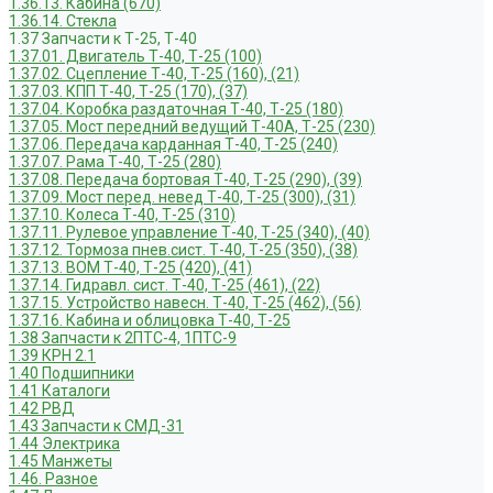
1.36.13. Кабина (670)
1.36.14. Стекла
1.37 Запчасти к Т-25, Т-40
1.37.01. Двигатель Т-40, Т-25 (100)
1.37.02. Сцепление Т-40, Т-25 (160), (21)
1.37.03. КПП Т-40, Т-25 (170), (37)
1.37.04. Коробка раздаточная Т-40, Т-25 (180)
1.37.05. Мост передний ведущий Т-40А, Т-25 (230)
1.37.06. Передача карданная Т-40, Т-25 (240)
1.37.07. Рама Т-40, Т-25 (280)
1.37.08. Передача бортовая Т-40, Т-25 (290), (39)
1.37.09. Мост перед. невед Т-40, Т-25 (300), (31)
1.37.10. Колеса Т-40, Т-25 (310)
1.37.11. Рулевое управление Т-40, Т-25 (340), (40)
1.37.12. Тормоза пнев.сист. Т-40, Т-25 (350), (38)
1.37.13. ВОМ Т-40, Т-25 (420), (41)
1.37.14. Гидравл. сист. Т-40, Т-25 (461), (22)
1.37.15. Устройство навесн. Т-40, Т-25 (462), (56)
1.37.16. Кабина и облицовка Т-40, Т-25
1.38 Запчасти к 2ПТС-4, 1ПТС-9
1.39 КРН 2.1
1.40 Подшипники
1.41 Каталоги
1.42 РВД
1.43 Запчасти к СМД-31
1.44 Электрика
1.45 Манжеты
1.46. Разное