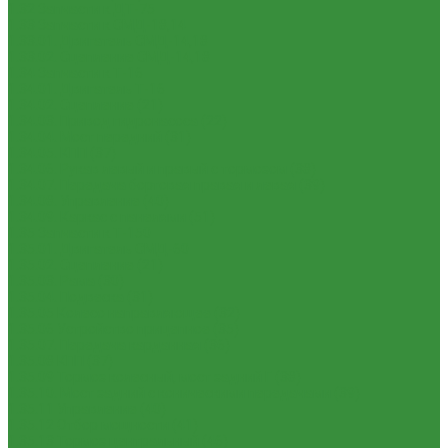
1.32 Запчасти к ДТ-75
1.33 Запчасти к СМД-18,14
1.33.01. Двигатель СМД-14,18
1.33.02. Сцепление СМД-14,18
1.34 Запчасти к Т-16
1.34.01. Двигатель Т-16
1.34.02. Сцепление (21)
1.34.03. Привод гидронасоса (22)
1.34.04. Мост передний (31)
1.34.05. КПП (37)
1.34.06. Рукав левый и правый с тормозом (38)
1.34.07. Передача бортовая правая и левая (39)
1.34.08. Управление (40)
1.34.09. Каркас с панелями (51)
1.35 Запчасти к Т-150
1.35.01. Двигатель СМД-60
1.35.02. Сцепление (21)
1.35.03. Рама (30)
1.35.04. Подвеска (31)
1.35.05 Колесо направляющее (32)
1.35.06 Устройство прицепное (35)
1.35.07. Передача карданная (36)
1.35.08 КПП (37)
1.35.09 Тормоз колесный, мост задний Г (38)
1.35.10. Мост задний с коническими передачами (39)
1.35.11 Управление (40)
1.35.12 Отбор мощности (41)
1.35.13 Тормоз центральный (46)