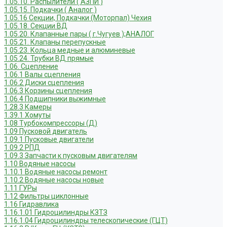
1.05.10. Распылители ( АЗПИ )
1.05.15. Подкачки ( Аналог )
1.05.16 Секции, Подкачки (Моторпал) Чехия
1.05.18. Секции ВД
1.05.20. Клапанные пары ( г.Чугуев );АНАЛОГ
1.05.21. Клапаны перепускные
1.05.23. Кольца медные и алюминевые
1.05.24. Трубки ВД прямые
1.06. Сцепление
1.06.1 Валы сцепления
1.06.2 Диски сцепления
1.06.3 Корзины сцепления
1.06.4 Подшипники выжимные
1.28.3 Камеры
1.39.1 Хомуты
1.08 Турбокомпрессоры (Д)
1.09 Пусковой двигатель
1.09.1 Пусковые двигатели
1.09.2 РПД
1.09.3 Запчасти к пусковым двигателям
1.10 Водяные насосы
1.10.1 Водяные насосы ремонт
1.10.2 Водяные насосы новые
1.11 ГУРы
1.12 Фильтры циклонные
1.16 Гидравлика
1.16.1.01 Гидроцилиндры КЗТЗ
1.16.1.04 Гидроцилиндры телескопические (ГЦТ)