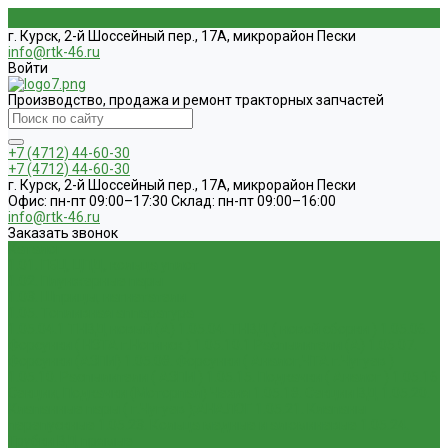
г. Курск, 2-й Шоссейный пер., 17А, микрорайон Пески
info@rtk-46.ru
Войти
Производство, продажа и ремонт тракторных запчастей
+7 (4712) 44-60-30
+7 (4712) 44-60-30
г. Курск, 2-й Шоссейный пер., 17А, микрорайон Пески
Офис: пн-пт 09:00–17:30 Склад: пн-пт 09:00–16:00
info@rtk-46.ru
Заказать звонок
Каталог
1.01. ГБЦ, ЦПД, кольца уплот
1.02. Плунжерные пары
1.03. Шприцы, нагнетатели
1.05. Топливная аппаратура
1.05.04.1 ТНВД новый (А)
1.05.04. ТНВД ( новой сборки )
1.05.06.
Форсунки ( НЗТА г.Ногинск )
1.05.10.1 Распылители (А)
1.05.07.
Форсунки (АЗПИ)
1.05.08. Форсунки ( Аналог,ЧТА г.Чугуев )
1.05.10. Распылители ( АЗПИ )
1.05.15. Подкачки ( Аналог )
1.05.16
Секции, Подкачки (Моторпал) Чехия
1.05.18. Секции ВД
1.05.20.
Клапанные пары ( г.Чугуев );АНАЛОГ
1.05.21. Клапаны
перепускные
1.05.23. Кольца медные и алюминевые
1.05.24.
Трубки ВД прямые