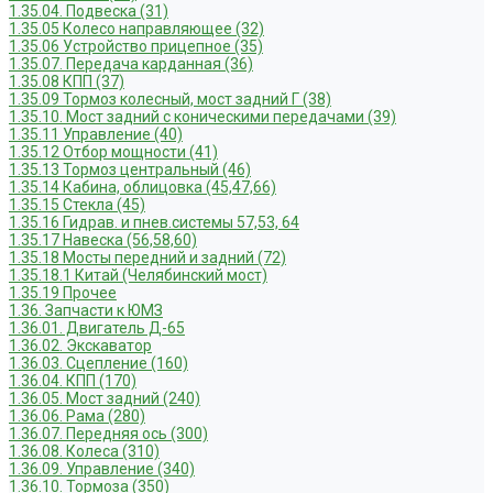
1.35.04. Подвеска (31)
1.35.05 Колесо направляющее (32)
1.35.06 Устройство прицепное (35)
1.35.07. Передача карданная (36)
1.35.08 КПП (37)
1.35.09 Тормоз колесный, мост задний Г (38)
1.35.10. Мост задний с коническими передачами (39)
1.35.11 Управление (40)
1.35.12 Отбор мощности (41)
1.35.13 Тормоз центральный (46)
1.35.14 Кабина, облицовка (45,47,66)
1.35.15 Стекла (45)
1.35.16 Гидрав. и пнев.системы 57,53, 64
1.35.17 Навеска (56,58,60)
1.35.18 Мосты передний и задний (72)
1.35.18.1 Китай (Челябинский мост)
1.35.19 Прочее
1.36. Запчасти к ЮМЗ
1.36.01. Двигатель Д-65
1.36.02. Экскаватор
1.36.03. Сцепление (160)
1.36.04. КПП (170)
1.36.05. Мост задний (240)
1.36.06. Рама (280)
1.36.07. Передняя ось (300)
1.36.08. Колеса (310)
1.36.09. Управление (340)
1.36.10. Тормоза (350)