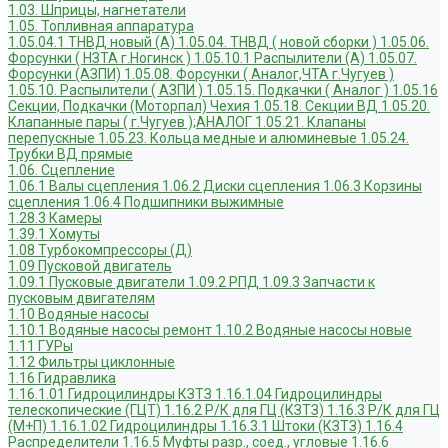
1.03. Шприцы, нагнетатели
1.05. Топливная аппаратура
1.05.04.1 ТНВД новый (А)
1.05.04. ТНВД ( новой сборки )
1.05.06.
Форсунки ( НЗТА г.Ногинск )
1.05.10.1 Распылители (А)
1.05.07.
Форсунки (АЗПИ)
1.05.08. Форсунки ( Аналог,ЧТА г.Чугуев )
1.05.10. Распылители ( АЗПИ )
1.05.15. Подкачки ( Аналог )
1.05.16
Секции, Подкачки (Моторпал) Чехия
1.05.18. Секции ВД
1.05.20.
Клапанные пары ( г.Чугуев );АНАЛОГ
1.05.21. Клапаны
перепускные
1.05.23. Кольца медные и алюминевые
1.05.24.
Трубки ВД прямые
1.06. Сцепление
1.06.1 Валы сцепления
1.06.2 Диски сцепления
1.06.3 Корзины
сцепления
1.06.4 Подшипники выжимные
1.28.3 Камеры
1.39.1 Хомуты
1.08 Турбокомпрессоры (Д)
1.09 Пусковой двигатель
1.09.1 Пусковые двигатели
1.09.2 РПД
1.09.3 Запчасти к
пусковым двигателям
1.10 Водяные насосы
1.10.1 Водяные насосы ремонт
1.10.2 Водяные насосы новые
1.11 ГУРы
1.12 Фильтры циклонные
1.16 Гидравлика
1.16.1.01 Гидроцилиндры КЗТЗ
1.16.1.04 Гидроцилиндры
телескопические (ГЦТ)
1.16.2 Р/К для ГЦ (КЗТЗ)
1.16.3 Р/К для ГЦ
(М+П)
1.16.1.02 Гидроцилиндры
1.16.3.1 Штоки (КЗТЗ)
1.16.4
Распределители
1.16.5 Муфты разр., соед., угловые
1.16.6