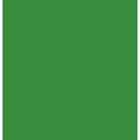
Гидрораспределители (А)
1.16.5 Муфты разр., соед., угловые
1.16.6 Комплекты переоборудования и комплектующие
1.16.8 Насос-дозатор (А)
1.16.1.03 Гидроцилиндры (А)
1.16.7 НШ (насосы шестеренные)
1.16.7.02 НШ Кировоград
1.16.7.04 Насосы Шестеренные (г. Винница)
1.16.7.06 НШ (А)
1.16.7.01. НШ BELAR
1.16.7.03 НШ (Гидросила)
1.16.7.1 ГСТ
1.16.8.1 Гидромоторы (А)
1.16.9.1 Муфты НШ,краны гидравлические,ЕВРО муфты
1.16.9.2Штуцера,угольники,тройники
1.16.3.3 Комплектующие для КЗТЗ
1.16.3.2 Гидравлика под ГЦ КЗТЗ
1.17 Коленвалы
1.18 Вкладыши
1.18.1 Вкладыши (РФ)
1.18.1.1 Вкладыши ЗПС (РФ)
1.18.1.2 Вкладыши Дайдо (РФ)
1.18.2 Вкладыши (А)
1.19 Поршневые пальцы
1.20 Шатуны, втулки шатуна
1.21 Гильзо-поршневые группы
1.22 Кольца поршневые
1.23 Комплекты прокладок двигателя