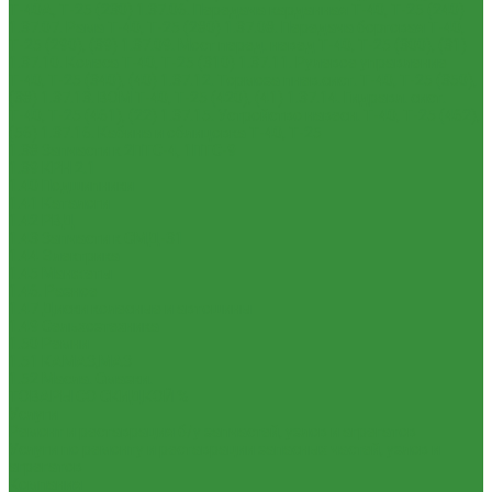
Т-40А, Т-25 (230)
1.37.06. Передача карданная Т-40, Т-25 (240)
1.37.07. Рама Т-40, Т-25 (280)
1.37.08. Передача бортовая Т-40,
Т-25 (290), (39)
1.37.09. Мост перед. невед Т-40, Т-25 (300), (31)
1.37.10. Колеса Т-40, Т-25 (310)
1.37.11. Рулевое управление
Т-40, Т-25 (340), (40)
1.37.12. Тормоза пнев.сист. Т-40, Т-25 (350),
(38)
1.37.13. ВОМ Т-40, Т-25 (420), (41)
1.37.14. Гидравл. сист.
Т-40, Т-25 (461), (22)
1.37.15. Устройство навесн. Т-40, Т-25 (462),
(56)
1.37.16. Кабина и облицовка Т-40, Т-25
1.38 Запчасти к 2ПТС-4, 1ПТС-9
1.39 КРН 2.1
1.40 Подшипники
1.41 Каталоги
1.42 РВД
1.43 Запчасти к СМД-31
1.44 Электрика
1.45 Манжеты
1.46. Разное
1.47 Диски колесные и автошины
1.49 Сельхозтехника
1.50 Ремни
1.51 КАМАЗ,МАЗ
1.52 Масла. Смазки.
ТОВАРЫ СО СКИДКОЙ %
Услуги
Ремонт и реставрация б/у запчастей, узлов и агрегатов
Услуги по ремонту и реставрации запасных частей, узлов и
агрегатов
Компания