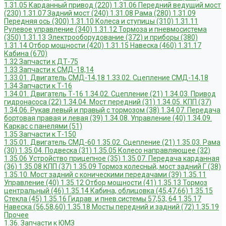
1.31.05 Карданный привод (220)
1.31.06 Передний ведущий мост
(230)
1.31.07 Задний мост (240)
1.31.08 Рама (280)
1.31.09
Передняя ось (300)
1.31.10 Колеса и ступицы (310)
1.31.11
Рулевое управление (340)
1.31.12 Тормоза и пневмосистема
(350)
1.31.13 Электрооборудование (372) и приборы (380)
1.31.14 Отбор мощности (420)
1.31.15 Навеска (460)
1.31.17
Кабина (670)
1.32 Запчасти к ДТ-75
1.33 Запчасти к СМД-18,14
1.33.01. Двигатель СМД-14,18
1.33.02. Сцепление СМД-14,18
1.34 Запчасти к Т-16
1.34.01. Двигатель Т-16
1.34.02. Сцепление (21)
1.34.03. Привод
гидронасоса (22)
1.34.04. Мост передний (31)
1.34.05. КПП (37)
1.34.06. Рукав левый и правый с тормозом (38)
1.34.07. Передача
бортовая правая и левая (39)
1.34.08. Управление (40)
1.34.09.
Каркас с панелями (51)
1.35 Запчасти к Т-150
1.35.01. Двигатель СМД-60
1.35.02. Сцепление (21)
1.35.03. Рама
(30)
1.35.04. Подвеска (31)
1.35.05 Колесо направляющее (32)
1.35.06 Устройство прицепное (35)
1.35.07. Передача карданная
(36)
1.35.08 КПП (37)
1.35.09 Тормоз колесный, мост задний Г (38)
1.35.10. Мост задний с коническими передачами (39)
1.35.11
Управление (40)
1.35.12 Отбор мощности (41)
1.35.13 Тормоз
центральный (46)
1.35.14 Кабина, облицовка (45,47,66)
1.35.15
Стекла (45)
1.35.16 Гидрав. и пнев.системы 57,53, 64
1.35.17
Навеска (56,58,60)
1.35.18 Мосты передний и задний (72)
1.35.19
Прочее
1.36. Запчасти к ЮМЗ