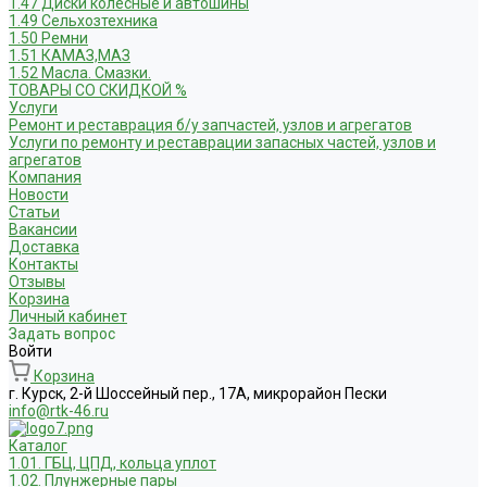
1.47 Диски колесные и автошины
1.49 Сельхозтехника
1.50 Ремни
1.51 КАМАЗ,МАЗ
1.52 Масла. Смазки.
ТОВАРЫ СО СКИДКОЙ %
Услуги
Ремонт и реставрация б/у запчастей, узлов и агрегатов
Услуги по ремонту и реставрации запасных частей, узлов и
агрегатов
Компания
Новости
Статьи
Вакансии
Доставка
Контакты
Отзывы
Корзина
Личный кабинет
Задать вопрос
Войти
Корзина
г. Курск, 2-й Шоссейный пер., 17А, микрорайон Пески
info@rtk-46.ru
Каталог
1.01. ГБЦ, ЦПД, кольца уплот
1.02. Плунжерные пары