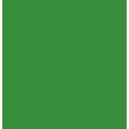
1.06. Сцепление
1.06.1 Валы сцепления
1.06.2 Диски сцепления
1.06.3 Корзины сцепления
1.06.4 Подшипники выжимные
1.28.3 Камеры
1.39.1 Хомуты
1.08 Турбокомпрессоры (Д)
1.09 Пусковой двигатель
1.09.1 Пусковые двигатели
1.09.2 РПД
1.09.3 Запчасти к пусковым двигателям
1.10 Водяные насосы
1.10.1 Водяные насосы ремонт
1.10.2 Водяные насосы новые
1.11 ГУРы
1.12 Фильтры циклонные
1.16 Гидравлика
1.16.1.01 Гидроцилиндры КЗТЗ
1.16.1.04 Гидроцилиндры телескопические (ГЦТ)
1.16.2 Р/К для ГЦ (КЗТЗ)
1.16.3 Р/К для ГЦ (М+П)
1.16.1.02 Гидроцилиндры
1.16.3.1 Штоки (КЗТЗ)
1.16.4 Распределители
Гидрораспределители новые (А)
Гидрораспределители
Гидрораспределители (под новые)