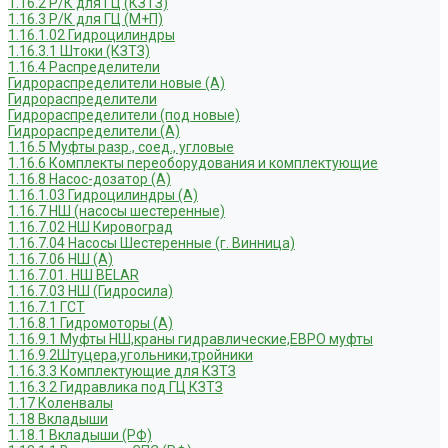
1.16.2 Р/К для ГЦ (КЗТЗ)
1.16.3 Р/К для ГЦ (М+П)
1.16.1.02 Гидроцилиндры
1.16.3.1 Штоки (КЗТЗ)
1.16.4 Распределители
Гидрораспределители новые (А)
Гидрораспределители
Гидрораспределители (под новые)
Гидрораспределители (А)
1.16.5 Муфты разр., соед., угловые
1.16.6 Комплекты переоборудования и комплектующие
1.16.8 Насос-дозатор (А)
1.16.1.03 Гидроцилиндры (А)
1.16.7 НШ (насосы шестеренные)
1.16.7.02 НШ Кировоград
1.16.7.04 Насосы Шестеренные (г. Винница)
1.16.7.06 НШ (А)
1.16.7.01. НШ BELAR
1.16.7.03 НШ (Гидросила)
1.16.7.1 ГСТ
1.16.8.1 Гидромоторы (А)
1.16.9.1 Муфты НШ,краны гидравлические,ЕВРО муфты
1.16.9.2Штуцера,угольники,тройники
1.16.3.3 Комплектующие для КЗТЗ
1.16.3.2 Гидравлика под ГЦ КЗТЗ
1.17 Коленвалы
1.18 Вкладыши
1.18.1 Вкладыши (РФ)