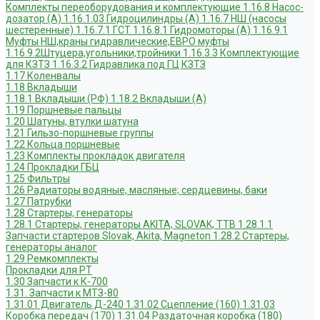
Комплекты переоборудования и комплектующие
1.16.8 Насос-
дозатор (А)
1.16.1.03 Гидроцилиндры (А)
1.16.7 НШ (насосы
шестеренные)
1.16.7.1 ГСТ
1.16.8.1 Гидромоторы (А)
1.16.9.1
Муфты НШ,краны гидравлические,ЕВРО муфты
1.16.9.2Штуцера,угольники,тройники
1.16.3.3 Комплектующие
для КЗТЗ
1.16.3.2 Гидравлика под ГЦ КЗТЗ
1.17 Коленвалы
1.18 Вкладыши
1.18.1 Вкладыши (РФ)
1.18.2 Вкладыши (А)
1.19 Поршневые пальцы
1.20 Шатуны, втулки шатуна
1.21 Гильзо-поршневые группы
1.22 Кольца поршневые
1.23 Комплекты прокладок двигателя
1.24 Прокладки ГБЦ
1.25 Фильтры
1.26 Радиаторы водяные, масляные; сердцевины, баки
1.27 Патрубки
1.28 Стартеры, генераторы
1.28.1 Стартеры, генераторы AKITA, SLOVAK, ТТВ
1.28.1.1
Запчасти стартеров Slovak, Akita, Magneton
1.28.2 Стартеры,
генераторы аналог
1.29 Ремкомплекты
Прокладки для РТ
1.30 Запчасти к К-700
1.31. Запчасти к МТЗ-80
1.31.01 Двигатель Д-240
1.31.02 Сцепление (160)
1.31.03
Коробка передач (170)
1.31.04 Раздаточная коробка (180)