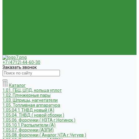
Услуги по ремонту и реставрации запасных частей, узлов и
агрегатов
Компания
Новости
Статьи
Вакансии
Доставка
Контакты
Отзывы
Корзина
Личный кабинет
+7 (4712) 44-60-30
Заказать звонок
Каталог
1.01. ГБЦ, ЦПД, кольца уплот
1.02. Плунжерные пары
1.03. Шприцы, нагнетатели
1.05. Топливная аппаратура
1.05.04.1 ТНВД новый (А)
1.05.04. ТНВД ( новой сборки )
1.05.06. Форсунки ( НЗТА г.Ногинск )
1.05.10.1 Распылители (А)
1.05.07. Форсунки (АЗПИ)
1.05.08. Форсунки ( Аналог,ЧТА г.Чугуев )