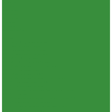
Новости
Статьи
Вакансии
Доставка
Контакты
Отзывы
Корзина
Личный кабинет
...
Каталог
1.01. ГБЦ, ЦПД, кольца уплот
1.02. Плунжерные пары
1.03. Шприцы, нагнетатели
1.05. Топливная аппаратура
1.05.04.1 ТНВД новый (А)
1.05.04. ТНВД ( новой сборки )
1.05.06. Форсунки ( НЗТА г.Ногинск )
1.05.10.1 Распылители (А)
1.05.07. Форсунки (АЗПИ)
1.05.08. Форсунки ( Аналог,ЧТА г.Чугуев )
1.05.10. Распылители ( АЗПИ )
1.05.15. Подкачки ( Аналог )
1.05.16 Секции, Подкачки (Моторпал) Чехия
1.05.18. Секции ВД
1.05.20. Клапанные пары ( г.Чугуев );АНАЛОГ
1.05.21. Клапаны перепускные
1.05.23. Кольца медные и алюминевые
1.05.24. Трубки ВД прямые