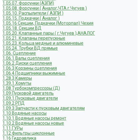
1.05.07. Форсунки (АЗПИ)
1.05.08. Форсунки ( Аналог,ЧТА г.Чугуев )
1.05.10. Распылители ( АЗПИ )
1.05.15. Подкачки ( Аналог )
1.05.16 Секции, Подкачки (Моторпал) Чехия
1.05.18. Секции ВД
1.05.20. Клапанные пары ( г.Чугуев );АНАЛОГ
1.05.21. Клапаны перепускные
1.05.23. Кольца медные и алюминевые
1.05.24. Трубки ВД прямые
1.06. Сцепление
1.06.1 Валы сцепления
1.06.2 Диски сцепления
1.06.3 Корзины сцепления
1.06.4 Подшипники выжимные
1.28.3 Камеры
1.39.1 Хомуты
1.08 Турбокомпрессоры (Д)
1.09 Пусковой двигатель
1.09.1 Пусковые двигатели
1.09.2 РПД
1.09.3 Запчасти к пусковым двигателям
1.10 Водяные насосы
1.10.1 Водяные насосы ремонт
1.10.2 Водяные насосы новые
1.11 ГУРы
1.12 Фильтры циклонные
1.16 Гидравлика