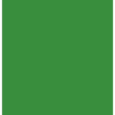
1.06. Сцепление
1.06.1 Валы сцепления
1.06.2 Диски сцепления
1.06.3 Корзины сцепления
1.06.4 Подшипники выжимные
1.28.3 Камеры
1.39.1 Хомуты
1.08 Турбокомпрессоры (Д)
1.09 Пусковой двигатель
1.09.1 Пусковые двигатели
1.09.2 РПД
1.09.3 Запчасти к пусковым двигателям
1.10 Водяные насосы
1.10.1 Водяные насосы ремонт
1.10.2 Водяные насосы новые
1.11 ГУРы
1.12 Фильтры циклонные
1.16 Гидравлика
1.16.1.01 Гидроцилиндры КЗТЗ
1.16.1.04 Гидроцилиндры телескопические (ГЦТ)
1.16.2 Р/К для ГЦ (КЗТЗ)
1.16.3 Р/К для ГЦ (М+П)
1.16.1.02 Гидроцилиндры
1.16.3.1 Штоки (КЗТЗ)
1.16.4 Распределители
Гидрораспределители новые (А)
Гидрораспределители
Гидрораспределители (под новые)