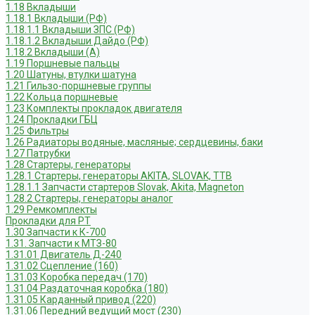
1.18 Вкладыши
1.18.1 Вкладыши (РФ)
1.18.1.1 Вкладыши ЗПС (РФ)
1.18.1.2 Вкладыши Дайдо (РФ)
1.18.2 Вкладыши (А)
1.19 Поршневые пальцы
1.20 Шатуны, втулки шатуна
1.21 Гильзо-поршневые группы
1.22 Кольца поршневые
1.23 Комплекты прокладок двигателя
1.24 Прокладки ГБЦ
1.25 Фильтры
1.26 Радиаторы водяные, масляные; сердцевины, баки
1.27 Патрубки
1.28 Стартеры, генераторы
1.28.1 Стартеры, генераторы AKITA, SLOVAK, ТТВ
1.28.1.1 Запчасти стартеров Slovak, Akita, Magneton
1.28.2 Стартеры, генераторы аналог
1.29 Ремкомплекты
Прокладки для РТ
1.30 Запчасти к К-700
1.31. Запчасти к МТЗ-80
1.31.01 Двигатель Д-240
1.31.02 Сцепление (160)
1.31.03 Коробка передач (170)
1.31.04 Раздаточная коробка (180)
1.31.05 Карданный привод (220)
1.31.06 Передний ведущий мост (230)