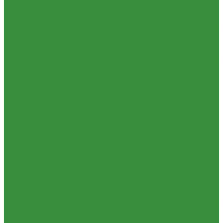
1.34 Запчасти к Т-16
1.34.01. Двигатель Т-16
1.34.02. Сцепление (21)
1.34.03. Привод
гидронасоса (22)
1.34.04. Мост передний (31)
1.34.05. КПП (37)
1.34.06. Рукав левый и правый с тормозом (38)
1.34.07. Передача
бортовая правая и левая (39)
1.34.08. Управление (40)
1.34.09.
Каркас с панелями (51)
1.35 Запчасти к Т-150
1.35.01. Двигатель СМД-60
1.35.02. Сцепление (21)
1.35.03. Рама
(30)
1.35.04. Подвеска (31)
1.35.05 Колесо направляющее (32)
1.35.06 Устройство прицепное (35)
1.35.07. Передача карданная
(36)
1.35.08 КПП (37)
1.35.09 Тормоз колесный, мост задний Г (38)
1.35.10. Мост задний с коническими передачами (39)
1.35.11
Управление (40)
1.35.12 Отбор мощности (41)
1.35.13 Тормоз
центральный (46)
1.35.14 Кабина, облицовка (45,47,66)
1.35.15
Стекла (45)
1.35.16 Гидрав. и пнев.системы 57,53, 64
1.35.17
Навеска (56,58,60)
1.35.18 Мосты передний и задний (72)
1.35.19
Прочее
1.36. Запчасти к ЮМЗ
1.36.01. Двигатель Д-65
1.36.02. Экскаватор
1.36.03. Сцепление
(160)
1.36.04. КПП (170)
1.36.05. Мост задний (240)
1.36.06. Рама
(280)
1.36.07. Передняя ось (300)
1.36.08. Колеса (310)
1.36.09.
Управление (340)
1.36.10. Тормоза (350)
1.36.11. Механизм
отбора мощности (420)
1.36.12. Навеска (460)
1.36.13. Кабина
(670)
1.36.14. Стекла
1.37 Запчасти к Т-25, Т-40
1.37.01. Двигатель Т-40, Т-25 (100)
1.37.02. Сцепление Т-40, Т-25
(160), (21)
1.37.03. КПП Т-40, Т-25 (170), (37)
1.37.04. Коробка
раздаточная Т-40, Т-25 (180)
1.37.05. Мост передний ведущий