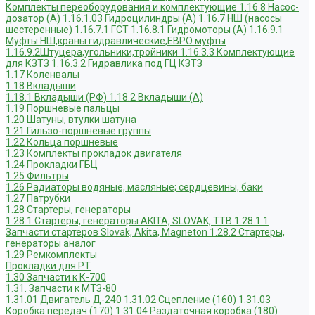
Комплекты переоборудования и комплектующие
1.16.8 Насос-
дозатор (А)
1.16.1.03 Гидроцилиндры (А)
1.16.7 НШ (насосы
шестеренные)
1.16.7.1 ГСТ
1.16.8.1 Гидромоторы (А)
1.16.9.1
Муфты НШ,краны гидравлические,ЕВРО муфты
1.16.9.2Штуцера,угольники,тройники
1.16.3.3 Комплектующие
для КЗТЗ
1.16.3.2 Гидравлика под ГЦ КЗТЗ
1.17 Коленвалы
1.18 Вкладыши
1.18.1 Вкладыши (РФ)
1.18.2 Вкладыши (А)
1.19 Поршневые пальцы
1.20 Шатуны, втулки шатуна
1.21 Гильзо-поршневые группы
1.22 Кольца поршневые
1.23 Комплекты прокладок двигателя
1.24 Прокладки ГБЦ
1.25 Фильтры
1.26 Радиаторы водяные, масляные; сердцевины, баки
1.27 Патрубки
1.28 Стартеры, генераторы
1.28.1 Стартеры, генераторы AKITA, SLOVAK, ТТВ
1.28.1.1
Запчасти стартеров Slovak, Akita, Magneton
1.28.2 Стартеры,
генераторы аналог
1.29 Ремкомплекты
Прокладки для РТ
1.30 Запчасти к К-700
1.31. Запчасти к МТЗ-80
1.31.01 Двигатель Д-240
1.31.02 Сцепление (160)
1.31.03
Коробка передач (170)
1.31.04 Раздаточная коробка (180)