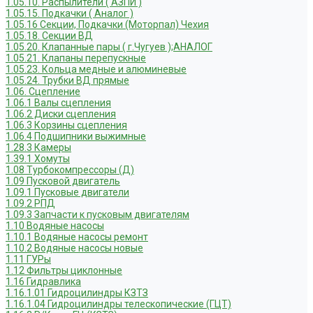
1.05.10. Распылители ( АЗПИ )
1.05.15. Подкачки ( Аналог )
1.05.16 Секции, Подкачки (Моторпал) Чехия
1.05.18. Секции ВД
1.05.20. Клапанные пары ( г.Чугуев );АНАЛОГ
1.05.21. Клапаны перепускные
1.05.23. Кольца медные и алюминевые
1.05.24. Трубки ВД прямые
1.06. Сцепление
1.06.1 Валы сцепления
1.06.2 Диски сцепления
1.06.3 Корзины сцепления
1.06.4 Подшипники выжимные
1.28.3 Камеры
1.39.1 Хомуты
1.08 Турбокомпрессоры (Д)
1.09 Пусковой двигатель
1.09.1 Пусковые двигатели
1.09.2 РПД
1.09.3 Запчасти к пусковым двигателям
1.10 Водяные насосы
1.10.1 Водяные насосы ремонт
1.10.2 Водяные насосы новые
1.11 ГУРы
1.12 Фильтры циклонные
1.16 Гидравлика
1.16.1.01 Гидроцилиндры КЗТЗ
1.16.1.04 Гидроцилиндры телескопические (ГЦТ)