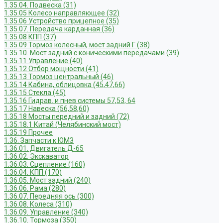
1.35.04. Подвеска (31)
1.35.05 Колесо направляющее (32)
1.35.06 Устройство прицепное (35)
1.35.07. Передача карданная (36)
1.35.08 КПП (37)
1.35.09 Тормоз колесный, мост задний Г (38)
1.35.10. Мост задний с коническими передачами (39)
1.35.11 Управление (40)
1.35.12 Отбор мощности (41)
1.35.13 Тормоз центральный (46)
1.35.14 Кабина, облицовка (45,47,66)
1.35.15 Стекла (45)
1.35.16 Гидрав. и пнев.системы 57,53, 64
1.35.17 Навеска (56,58,60)
1.35.18 Мосты передний и задний (72)
1.35.18.1 Китай (Челябинский мост)
1.35.19 Прочее
1.36. Запчасти к ЮМЗ
1.36.01. Двигатель Д-65
1.36.02. Экскаватор
1.36.03. Сцепление (160)
1.36.04. КПП (170)
1.36.05. Мост задний (240)
1.36.06. Рама (280)
1.36.07. Передняя ось (300)
1.36.08. Колеса (310)
1.36.09. Управление (340)
1.36.10. Тормоза (350)