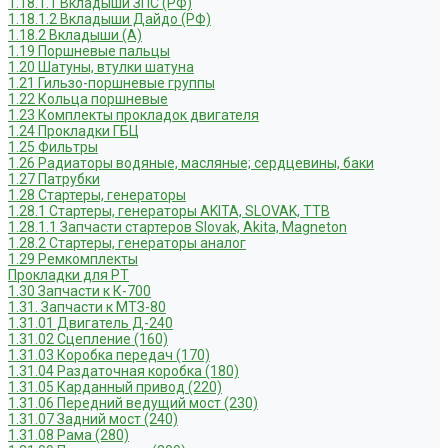
1.18.1.1 Вкладыши ЗПС (РФ)
1.18.1.2 Вкладыши Дайдо (РФ)
1.18.2 Вкладыши (А)
1.19 Поршневые пальцы
1.20 Шатуны, втулки шатуна
1.21 Гильзо-поршневые группы
1.22 Кольца поршневые
1.23 Комплекты прокладок двигателя
1.24 Прокладки ГБЦ
1.25 Фильтры
1.26 Радиаторы водяные, масляные; сердцевины, баки
1.27 Патрубки
1.28 Стартеры, генераторы
1.28.1 Стартеры, генераторы AKITA, SLOVAK, ТТВ
1.28.1.1 Запчасти стартеров Slovak, Akita, Magneton
1.28.2 Стартеры, генераторы аналог
1.29 Ремкомплекты
Прокладки для РТ
1.30 Запчасти к К-700
1.31. Запчасти к МТЗ-80
1.31.01 Двигатель Д-240
1.31.02 Сцепление (160)
1.31.03 Коробка передач (170)
1.31.04 Раздаточная коробка (180)
1.31.05 Карданный привод (220)
1.31.06 Передний ведущий мост (230)
1.31.07 Задний мост (240)
1.31.08 Рама (280)