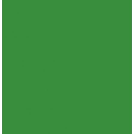
Новости
Статьи
Вакансии
Доставка
Контакты
Отзывы
Корзина
Личный кабинет
...
Каталог
1.01. ГБЦ, ЦПД, кольца уплот
1.02. Плунжерные пары
1.03. Шприцы, нагнетатели
1.05. Топливная аппаратура
1.05.04.1 ТНВД новый (А)
1.05.04. ТНВД ( новой сборки )
1.05.06. Форсунки ( НЗТА г.Ногинск )
1.05.10.1 Распылители (А)
1.05.07. Форсунки (АЗПИ)
1.05.08. Форсунки ( Аналог,ЧТА г.Чугуев )
1.05.10. Распылители ( АЗПИ )
1.05.15. Подкачки ( Аналог )
1.05.16 Секции, Подкачки (Моторпал) Чехия
1.05.18. Секции ВД
1.05.20. Клапанные пары ( г.Чугуев );АНАЛОГ
1.05.21. Клапаны перепускные
1.05.23. Кольца медные и алюминевые
1.05.24. Трубки ВД прямые