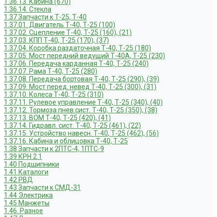
1.36.13. Кабина (670)
1.36.14. Стекла
1.37 Запчасти к Т-25, Т-40
1.37.01. Двигатель Т-40, Т-25 (100)
1.37.02. Сцепление Т-40, Т-25 (160), (21)
1.37.03. КПП Т-40, Т-25 (170), (37)
1.37.04. Коробка раздаточная Т-40, Т-25 (180)
1.37.05. Мост передний ведущий Т-40А, Т-25 (230)
1.37.06. Передача карданная Т-40, Т-25 (240)
1.37.07. Рама Т-40, Т-25 (280)
1.37.08. Передача бортовая Т-40, Т-25 (290), (39)
1.37.09. Мост перед. невед Т-40, Т-25 (300), (31)
1.37.10. Колеса Т-40, Т-25 (310)
1.37.11. Рулевое управление Т-40, Т-25 (340), (40)
1.37.12. Тормоза пнев.сист. Т-40, Т-25 (350), (38)
1.37.13. ВОМ Т-40, Т-25 (420), (41)
1.37.14. Гидравл. сист. Т-40, Т-25 (461), (22)
1.37.15. Устройство навесн. Т-40, Т-25 (462), (56)
1.37.16. Кабина и облицовка Т-40, Т-25
1.38 Запчасти к 2ПТС-4, 1ПТС-9
1.39 КРН 2.1
1.40 Подшипники
1.41 Каталоги
1.42 РВД
1.43 Запчасти к СМД-31
1.44 Электрика
1.45 Манжеты
1.46. Разное