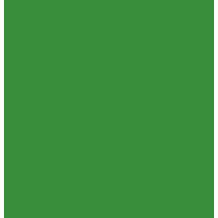
1.20 Шатуны, втулки шатуна
1.21 Гильзо-поршневые группы
1.22 Кольца поршневые
1.23 Комплекты прокладок двигателя
1.24 Прокладки ГБЦ
1.25 Фильтры
1.26 Радиаторы водяные, масляные; сердцевины, баки
1.27 Патрубки
1.28 Стартеры, генераторы
1.28.1 Стартеры, генераторы AKITA, SLOVAK, ТТВ
1.28.1.1
Запчасти стартеров Slovak, Akita, Magneton
1.28.2 Стартеры,
генераторы аналог
1.29 Ремкомплекты
Прокладки для РТ
1.30 Запчасти к К-700
1.31. Запчасти к МТЗ-80
1.31.01 Двигатель Д-240
1.31.02 Сцепление (160)
1.31.03
Коробка передач (170)
1.31.04 Раздаточная коробка (180)
1.31.05 Карданный привод (220)
1.31.06 Передний ведущий мост
(230)
1.31.07 Задний мост (240)
1.31.08 Рама (280)
1.31.09
Передняя ось (300)
1.31.10 Колеса и ступицы (310)
1.31.11
Рулевое управление (340)
1.31.12 Тормоза и пневмосистема
(350)
1.31.13 Электрооборудование (372) и приборы (380)
1.31.14 Отбор мощности (420)
1.31.15 Навеска (460)
1.31.17
Кабина (670)
1.32 Запчасти к ДТ-75
1.33 Запчасти к СМД-18,14
1.33.01. Двигатель СМД-14,18
1.33.02. Сцепление СМД-14,18