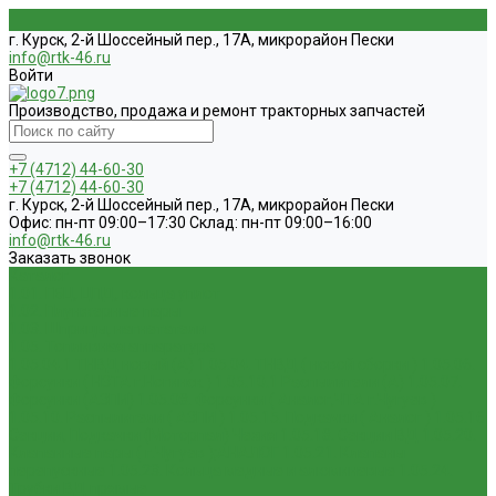
г. Курск, 2-й Шоссейный пер., 17А, микрорайон Пески
info@rtk-46.ru
Войти
Производство, продажа и ремонт тракторных запчастей
+7 (4712) 44-60-30
+7 (4712) 44-60-30
г. Курск, 2-й Шоссейный пер., 17А, микрорайон Пески
Офис: пн-пт 09:00–17:30 Склад: пн-пт 09:00–16:00
info@rtk-46.ru
Заказать звонок
Каталог
1.01. ГБЦ, ЦПД, кольца уплот
1.02. Плунжерные пары
1.03. Шприцы, нагнетатели
1.05. Топливная аппаратура
1.05.04.1 ТНВД новый (А)
1.05.04. ТНВД ( новой сборки )
1.05.06.
Форсунки ( НЗТА г.Ногинск )
1.05.10.1 Распылители (А)
1.05.07.
Форсунки (АЗПИ)
1.05.08. Форсунки ( Аналог,ЧТА г.Чугуев )
1.05.10. Распылители ( АЗПИ )
1.05.15. Подкачки ( Аналог )
1.05.16
Секции, Подкачки (Моторпал) Чехия
1.05.18. Секции ВД
1.05.20.
Клапанные пары ( г.Чугуев );АНАЛОГ
1.05.21. Клапаны
перепускные
1.05.23. Кольца медные и алюминевые
1.05.24.
Трубки ВД прямые