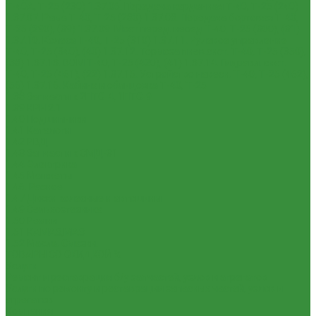
Т-40А, Т-25 (230)
1.37.06. Передача карданная Т-40, Т-25 (240)
1.37.07. Рама Т-40, Т-25 (280)
1.37.08. Передача бортовая Т-40,
Т-25 (290), (39)
1.37.09. Мост перед. невед Т-40, Т-25 (300), (31)
1.37.10. Колеса Т-40, Т-25 (310)
1.37.11. Рулевое управление
Т-40, Т-25 (340), (40)
1.37.12. Тормоза пнев.сист. Т-40, Т-25 (350),
(38)
1.37.13. ВОМ Т-40, Т-25 (420), (41)
1.37.14. Гидравл. сист.
Т-40, Т-25 (461), (22)
1.37.15. Устройство навесн. Т-40, Т-25 (462),
(56)
1.37.16. Кабина и облицовка Т-40, Т-25
1.38 Запчасти к 2ПТС-4, 1ПТС-9
1.39 КРН 2.1
1.40 Подшипники
1.41 Каталоги
1.42 РВД
1.43 Запчасти к СМД-31
1.44 Электрика
1.45 Манжеты
1.46. Разное
1.47 Диски колесные и автошины
1.49 Сельхозтехника
1.50 Ремни
1.51 КАМАЗ,МАЗ
1.52 Масла. Смазки.
ТОВАРЫ СО СКИДКОЙ %
Услуги
Ремонт и реставрация б/у запчастей, узлов и агрегатов
Услуги по ремонту и реставрации запасных частей, узлов и
агрегатов
Компания