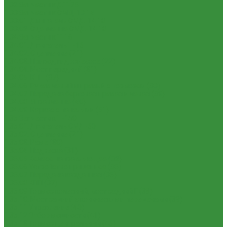
1.32 Запчасти к ДТ-75
1.33 Запчасти к СМД-18,14
1.33.01. Двигатель СМД-14,18
1.33.02. Сцепление СМД-14,18
1.34 Запчасти к Т-16
1.34.01. Двигатель Т-16
1.34.02. Сцепление (21)
1.34.03. Привод гидронасоса (22)
1.34.04. Мост передний (31)
1.34.05. КПП (37)
1.34.06. Рукав левый и правый с тормозом (38)
1.34.07. Передача бортовая правая и левая (39)
1.34.08. Управление (40)
1.34.09. Каркас с панелями (51)
1.35 Запчасти к Т-150
1.35.01. Двигатель СМД-60
1.35.02. Сцепление (21)
1.35.03. Рама (30)
1.35.04. Подвеска (31)
1.35.05 Колесо направляющее (32)
1.35.06 Устройство прицепное (35)
1.35.07. Передача карданная (36)
1.35.08 КПП (37)
1.35.09 Тормоз колесный, мост задний Г (38)
1.35.10. Мост задний с коническими передачами (39)
1.35.11 Управление (40)
1.35.12 Отбор мощности (41)
1.35.13 Тормоз центральный (46)