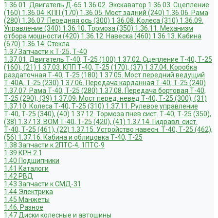
1.36.01. Двигатель Д-65
1.36.02. Экскаватор
1.36.03. Сцепление
(160)
1.36.04. КПП (170)
1.36.05. Мост задний (240)
1.36.06. Рама
(280)
1.36.07. Передняя ось (300)
1.36.08. Колеса (310)
1.36.09.
Управление (340)
1.36.10. Тормоза (350)
1.36.11. Механизм
отбора мощности (420)
1.36.12. Навеска (460)
1.36.13. Кабина
(670)
1.36.14. Стекла
1.37 Запчасти к Т-25, Т-40
1.37.01. Двигатель Т-40, Т-25 (100)
1.37.02. Сцепление Т-40, Т-25
(160), (21)
1.37.03. КПП Т-40, Т-25 (170), (37)
1.37.04. Коробка
раздаточная Т-40, Т-25 (180)
1.37.05. Мост передний ведущий
Т-40А, Т-25 (230)
1.37.06. Передача карданная Т-40, Т-25 (240)
1.37.07. Рама Т-40, Т-25 (280)
1.37.08. Передача бортовая Т-40,
Т-25 (290), (39)
1.37.09. Мост перед. невед Т-40, Т-25 (300), (31)
1.37.10. Колеса Т-40, Т-25 (310)
1.37.11. Рулевое управление
Т-40, Т-25 (340), (40)
1.37.12. Тормоза пнев.сист. Т-40, Т-25 (350),
(38)
1.37.13. ВОМ Т-40, Т-25 (420), (41)
1.37.14. Гидравл. сист.
Т-40, Т-25 (461), (22)
1.37.15. Устройство навесн. Т-40, Т-25 (462),
(56)
1.37.16. Кабина и облицовка Т-40, Т-25
1.38 Запчасти к 2ПТС-4, 1ПТС-9
1.39 КРН 2.1
1.40 Подшипники
1.41 Каталоги
1.42 РВД
1.43 Запчасти к СМД-31
1.44 Электрика
1.45 Манжеты
1.46. Разное
1.47 Диски колесные и автошины