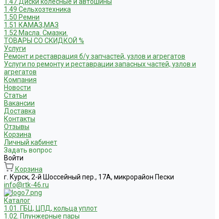
1.47 Диски колесные и автошины
1.49 Сельхозтехника
1.50 Ремни
1.51 КАМАЗ,МАЗ
1.52 Масла. Смазки.
ТОВАРЫ СО СКИДКОЙ %
Услуги
Ремонт и реставрация б/у запчастей, узлов и агрегатов
Услуги по ремонту и реставрации запасных частей, узлов и
агрегатов
Компания
Новости
Статьи
Вакансии
Доставка
Контакты
Отзывы
Корзина
Личный кабинет
Задать вопрос
Войти
Корзина
г. Курск, 2-й Шоссейный пер., 17А, микрорайон Пески
info@rtk-46.ru
Каталог
1.01. ГБЦ, ЦПД, кольца уплот
1.02. Плунжерные пары