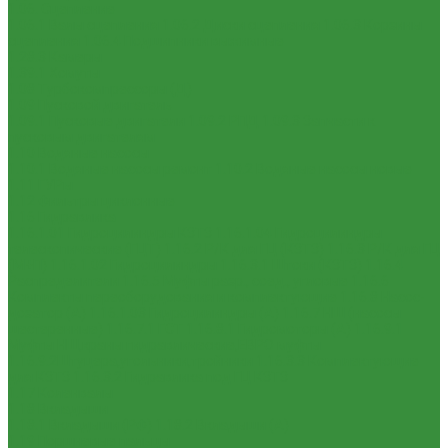
1.06. Сцепление
1.06.1 Валы сцепления
1.06.2 Диски сцепления
1.06.3 Корзины
сцепления
1.06.4 Подшипники выжимные
1.28.3 Камеры
1.39.1 Хомуты
1.08 Турбокомпрессоры (Д)
1.09 Пусковой двигатель
1.09.1 Пусковые двигатели
1.09.2 РПД
1.09.3 Запчасти к
пусковым двигателям
1.10 Водяные насосы
1.10.1 Водяные насосы ремонт
1.10.2 Водяные насосы новые
1.11 ГУРы
1.12 Фильтры циклонные
1.16 Гидравлика
1.16.1.01 Гидроцилиндры КЗТЗ
1.16.1.04 Гидроцилиндры
телескопические (ГЦТ)
1.16.2 Р/К для ГЦ (КЗТЗ)
1.16.3 Р/К для ГЦ
(М+П)
1.16.1.02 Гидроцилиндры
1.16.3.1 Штоки (КЗТЗ)
1.16.4
Распределители
1.16.5 Муфты разр., соед., угловые
1.16.6
Комплекты переоборудования и комплектующие
1.16.8 Насос-
дозатор (А)
1.16.1.03 Гидроцилиндры (А)
1.16.7 НШ (насосы
шестеренные)
1.16.7.1 ГСТ
1.16.8.1 Гидромоторы (А)
1.16.9.1
Муфты НШ,краны гидравлические,ЕВРО муфты
1.16.9.2Штуцера,угольники,тройники
1.16.3.3 Комплектующие
для КЗТЗ
1.16.3.2 Гидравлика под ГЦ КЗТЗ
1.17 Коленвалы
1.18 Вкладыши
1.18.1 Вкладыши (РФ)
1.18.2 Вкладыши (А)
1.19 Поршневые пальцы