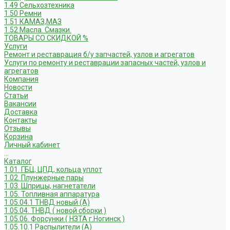
1.49 Сельхозтехника
1.50 Ремни
1.51 КАМАЗ,МАЗ
1.52 Масла. Смазки.
ТОВАРЫ СО СКИДКОЙ %
Услуги
Ремонт и реставрация б/у запчастей, узлов и агрегатов
Услуги по ремонту и реставрации запасных частей, узлов и
агрегатов
Компания
Новости
Статьи
Вакансии
Доставка
Контакты
Отзывы
Корзина
Личный кабинет
...
Каталог
1.01. ГБЦ, ЦПД, кольца уплот
1.02. Плунжерные пары
1.03. Шприцы, нагнетатели
1.05. Топливная аппаратура
1.05.04.1 ТНВД новый (А)
1.05.04. ТНВД ( новой сборки )
1.05.06. Форсунки ( НЗТА г.Ногинск )
1.05.10.1 Распылители (А)