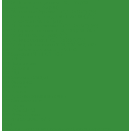
1.37.06. Передача карданная Т-40, Т-25 (240)
1.37.07. Рама Т-40, Т-25 (280)
1.37.08. Передача бортовая Т-40, Т-25 (290), (39)
1.37.09. Мост перед. невед Т-40, Т-25 (300), (31)
1.37.10. Колеса Т-40, Т-25 (310)
1.37.11. Рулевое управление Т-40, Т-25 (340), (40)
1.37.12. Тормоза пнев.сист. Т-40, Т-25 (350), (38)
1.37.13. ВОМ Т-40, Т-25 (420), (41)
1.37.14. Гидравл. сист. Т-40, Т-25 (461), (22)
1.37.15. Устройство навесн. Т-40, Т-25 (462), (56)
1.37.16. Кабина и облицовка Т-40, Т-25
1.38 Запчасти к 2ПТС-4, 1ПТС-9
1.39 КРН 2.1
1.40 Подшипники
1.41 Каталоги
1.42 РВД
1.43 Запчасти к СМД-31
1.44 Электрика
1.45 Манжеты
1.46. Разное
1.47 Диски колесные и автошины
1.49 Сельхозтехника
1.50 Ремни
1.51 КАМАЗ,МАЗ
1.52 Масла. Смазки.
ТОВАРЫ СО СКИДКОЙ %
Услуги
Ремонт и реставрация б/у запчастей, узлов и агрегатов