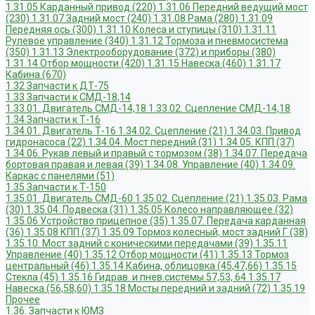
1.31.05 Карданный привод (220)
1.31.06 Передний ведущий мост
(230)
1.31.07 Задний мост (240)
1.31.08 Рама (280)
1.31.09
Передняя ось (300)
1.31.10 Колеса и ступицы (310)
1.31.11
Рулевое управление (340)
1.31.12 Тормоза и пневмосистема
(350)
1.31.13 Электрооборудование (372) и приборы (380)
1.31.14 Отбор мощности (420)
1.31.15 Навеска (460)
1.31.17
Кабина (670)
1.32 Запчасти к ДТ-75
1.33 Запчасти к СМД-18,14
1.33.01. Двигатель СМД-14,18
1.33.02. Сцепление СМД-14,18
1.34 Запчасти к Т-16
1.34.01. Двигатель Т-16
1.34.02. Сцепление (21)
1.34.03. Привод
гидронасоса (22)
1.34.04. Мост передний (31)
1.34.05. КПП (37)
1.34.06. Рукав левый и правый с тормозом (38)
1.34.07. Передача
бортовая правая и левая (39)
1.34.08. Управление (40)
1.34.09.
Каркас с панелями (51)
1.35 Запчасти к Т-150
1.35.01. Двигатель СМД-60
1.35.02. Сцепление (21)
1.35.03. Рама
(30)
1.35.04. Подвеска (31)
1.35.05 Колесо направляющее (32)
1.35.06 Устройство прицепное (35)
1.35.07. Передача карданная
(36)
1.35.08 КПП (37)
1.35.09 Тормоз колесный, мост задний Г (38)
1.35.10. Мост задний с коническими передачами (39)
1.35.11
Управление (40)
1.35.12 Отбор мощности (41)
1.35.13 Тормоз
центральный (46)
1.35.14 Кабина, облицовка (45,47,66)
1.35.15
Стекла (45)
1.35.16 Гидрав. и пнев.системы 57,53, 64
1.35.17
Навеска (56,58,60)
1.35.18 Мосты передний и задний (72)
1.35.19
Прочее
1.36. Запчасти к ЮМЗ