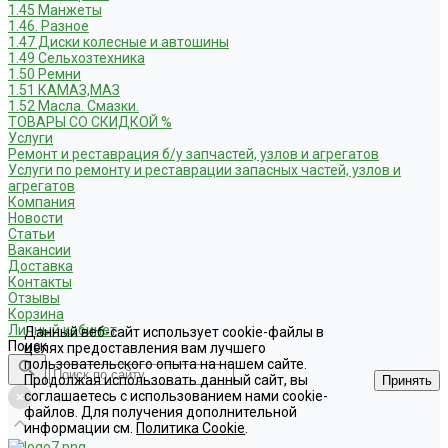
1.45 Манжеты
1.46. Разное
1.47 Диски колесные и автошины
1.49 Сельхозтехника
1.50 Ремни
1.51 КАМАЗ,МАЗ
1.52 Масла. Смазки.
ТОВАРЫ СО СКИДКОЙ %
Услуги
Ремонт и реставрация б/у запчастей, узлов и агрегатов
Услуги по ремонту и реставрации запасных частей, узлов и
агрегатов
Компания
Новости
Статьи
Вакансии
Доставка
Контакты
Отзывы
Корзина
Личный кабинет
Данный веб-сайт использует cookie-файлы в
Поиск
целях предоставления вам лучшего
пользовательского опыта на нашем сайте.
Продолжая использовать данный сайт, вы
Принять
соглашаетесь с использованием нами cookie-
файлов. Для получения дополнительной
информации см.
Политика Cookie
.