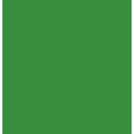
Гидрораспределители (А)
1.16.5 Муфты разр., соед., угловые
1.16.6 Комплекты переоборудования и комплектующие
1.16.8 Насос-дозатор (А)
1.16.1.03 Гидроцилиндры (А)
1.16.7 НШ (насосы шестеренные)
1.16.7.02 НШ Кировоград
1.16.7.04 Насосы Шестеренные (г. Винница)
1.16.7.06 НШ (А)
1.16.7.01. НШ BELAR
1.16.7.03 НШ (Гидросила)
1.16.7.1 ГСТ
1.16.8.1 Гидромоторы (А)
1.16.9.1 Муфты НШ,краны гидравлические,ЕВРО муфты
1.16.9.2Штуцера,угольники,тройники
1.16.3.3 Комплектующие для КЗТЗ
1.16.3.2 Гидравлика под ГЦ КЗТЗ
1.17 Коленвалы
1.18 Вкладыши
1.18.1 Вкладыши (РФ)
1.18.1.1 Вкладыши ЗПС (РФ)
1.18.1.2 Вкладыши Дайдо (РФ)
1.18.2 Вкладыши (А)
1.19 Поршневые пальцы
1.20 Шатуны, втулки шатуна
1.21 Гильзо-поршневые группы
1.22 Кольца поршневые
1.23 Комплекты прокладок двигателя