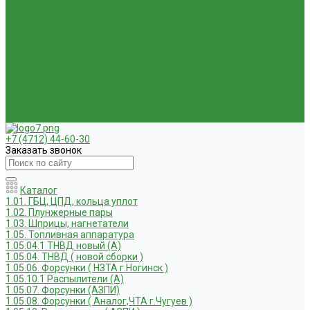
Услуги по ремонту и реставрации запасных частей, узлов и
агрегатов
Компания
Новости
Статьи
Вакансии
Доставка
Контакты
Отзывы
Корзина
Личный кабинет
+7 (4712) 44-60-30
Заказать звонок
Каталог
1.01. ГБЦ, ЦПД, кольца уплот
1.02. Плунжерные пары
1.03. Шприцы, нагнетатели
1.05. Топливная аппаратура
1.05.04.1 ТНВД новый (А)
1.05.04. ТНВД ( новой сборки )
1.05.06. Форсунки ( НЗТА г.Ногинск )
1.05.10.1 Распылители (А)
1.05.07. Форсунки (АЗПИ)
1.05.08. Форсунки ( Аналог,ЧТА г.Чугуев )