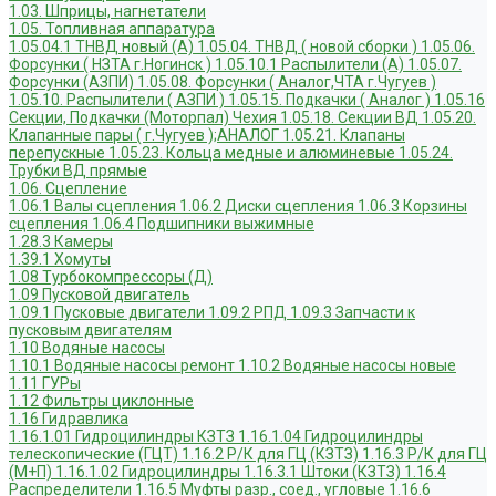
1.03. Шприцы, нагнетатели
1.05. Топливная аппаратура
1.05.04.1 ТНВД новый (А)
1.05.04. ТНВД ( новой сборки )
1.05.06.
Форсунки ( НЗТА г.Ногинск )
1.05.10.1 Распылители (А)
1.05.07.
Форсунки (АЗПИ)
1.05.08. Форсунки ( Аналог,ЧТА г.Чугуев )
1.05.10. Распылители ( АЗПИ )
1.05.15. Подкачки ( Аналог )
1.05.16
Секции, Подкачки (Моторпал) Чехия
1.05.18. Секции ВД
1.05.20.
Клапанные пары ( г.Чугуев );АНАЛОГ
1.05.21. Клапаны
перепускные
1.05.23. Кольца медные и алюминевые
1.05.24.
Трубки ВД прямые
1.06. Сцепление
1.06.1 Валы сцепления
1.06.2 Диски сцепления
1.06.3 Корзины
сцепления
1.06.4 Подшипники выжимные
1.28.3 Камеры
1.39.1 Хомуты
1.08 Турбокомпрессоры (Д)
1.09 Пусковой двигатель
1.09.1 Пусковые двигатели
1.09.2 РПД
1.09.3 Запчасти к
пусковым двигателям
1.10 Водяные насосы
1.10.1 Водяные насосы ремонт
1.10.2 Водяные насосы новые
1.11 ГУРы
1.12 Фильтры циклонные
1.16 Гидравлика
1.16.1.01 Гидроцилиндры КЗТЗ
1.16.1.04 Гидроцилиндры
телескопические (ГЦТ)
1.16.2 Р/К для ГЦ (КЗТЗ)
1.16.3 Р/К для ГЦ
(М+П)
1.16.1.02 Гидроцилиндры
1.16.3.1 Штоки (КЗТЗ)
1.16.4
Распределители
1.16.5 Муфты разр., соед., угловые
1.16.6