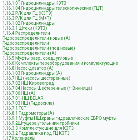
1.16.1.01 Гидроцилиндры КЗТЗ
1.16.1.04 Гидроцилиндры телескопические (ГЦТ)
1.16.2 Р/К для ГЦ (КЗТЗ)
1.16.3 Р/К для ГЦ (М+П)
1.16.1.02 Гидроцилиндры
1.16.3.1 Штоки (КЗТЗ)
1.16.4 Распределители
Гидрораспределители новые (А)
Гидрораспределители
Гидрораспределители (под новые)
Гидрораспределители (А)
1.16.5 Муфты разр., соед., угловые
1.16.6 Комплекты переоборудования и комплектующие
1.16.8 Насос-дозатор (А)
1.16.1.03 Гидроцилиндры (А)
1.16.7 НШ (насосы шестеренные)
1.16.7.02 НШ Кировоград
1.16.7.04 Насосы Шестеренные (г. Винница)
1.16.7.06 НШ (А)
1.16.7.01. НШ BELAR
1.16.7.03 НШ (Гидросила)
1.16.7.1 ГСТ
1.16.8.1 Гидромоторы (А)
1.16.9.1 Муфты НШ,краны гидравлические,ЕВРО муфты
1.16.9.2Штуцера,угольники,тройники
1.16.3.3 Комплектующие для КЗТЗ
1.16.3.2 Гидравлика под ГЦ КЗТЗ
1.17 Коленвалы