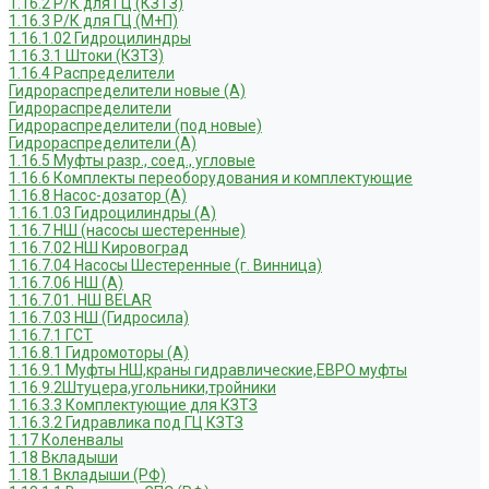
1.16.2 Р/К для ГЦ (КЗТЗ)
1.16.3 Р/К для ГЦ (М+П)
1.16.1.02 Гидроцилиндры
1.16.3.1 Штоки (КЗТЗ)
1.16.4 Распределители
Гидрораспределители новые (А)
Гидрораспределители
Гидрораспределители (под новые)
Гидрораспределители (А)
1.16.5 Муфты разр., соед., угловые
1.16.6 Комплекты переоборудования и комплектующие
1.16.8 Насос-дозатор (А)
1.16.1.03 Гидроцилиндры (А)
1.16.7 НШ (насосы шестеренные)
1.16.7.02 НШ Кировоград
1.16.7.04 Насосы Шестеренные (г. Винница)
1.16.7.06 НШ (А)
1.16.7.01. НШ BELAR
1.16.7.03 НШ (Гидросила)
1.16.7.1 ГСТ
1.16.8.1 Гидромоторы (А)
1.16.9.1 Муфты НШ,краны гидравлические,ЕВРО муфты
1.16.9.2Штуцера,угольники,тройники
1.16.3.3 Комплектующие для КЗТЗ
1.16.3.2 Гидравлика под ГЦ КЗТЗ
1.17 Коленвалы
1.18 Вкладыши
1.18.1 Вкладыши (РФ)