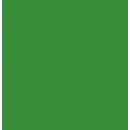
1.24 Прокладки ГБЦ
1.25 Фильтры
1.26 Радиаторы водяные, масляные; сердцевины, баки
1.27 Патрубки
1.28 Стартеры, генераторы
1.28.1 Стартеры, генераторы AKITA, SLOVAK, ТТВ
1.28.1.1 Запчасти стартеров Slovak, Akita, Magneton
1.28.2 Стартеры, генераторы аналог
1.29 Ремкомплекты
Прокладки для РТ
1.30 Запчасти к К-700
1.31. Запчасти к МТЗ-80
1.31.01 Двигатель Д-240
1.31.02 Сцепление (160)
1.31.03 Коробка передач (170)
1.31.04 Раздаточная коробка (180)
1.31.05 Карданный привод (220)
1.31.06 Передний ведущий мост (230)
1.31.07 Задний мост (240)
1.31.08 Рама (280)
1.31.09 Передняя ось (300)
1.31.10 Колеса и ступицы (310)
1.31.11 Рулевое управление (340)
1.31.12 Тормоза и пневмосистема (350)
1.31.13 Электрооборудование (372) и приборы (380)
1.31.14 Отбор мощности (420)
1.31.15 Навеска (460)
1.31.17 Кабина (670)