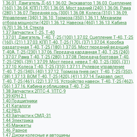
1.36.01. Двигатель Д-65
1.36.02. Экскаватор
1.36.03. Сцепление
(160)
1.36.04. КПП (170)
1.36.05. Мост задний (240)
1.36.06. Рама
(280)
1.36.07. Передняя ось (300)
1.36.08. Колеса (310)
1.36.09.
Управление (340)
1.36.10. Тормоза (350)
1.36.11. Механизм
отбора мощности (420)
1.36.12. Навеска (460)
1.36.13. Кабина
(670)
1.36.14. Стекла
1.37 Запчасти к Т-25, Т-40
1.37.01. Двигатель Т-40, Т-25 (100)
1.37.02. Сцепление Т-40, Т-25
(160), (21)
1.37.03. КПП Т-40, Т-25 (170), (37)
1.37.04. Коробка
раздаточная Т-40, Т-25 (180)
1.37.05. Мост передний ведущий
Т-40А, Т-25 (230)
1.37.06. Передача карданная Т-40, Т-25 (240)
1.37.07. Рама Т-40, Т-25 (280)
1.37.08. Передача бортовая Т-40,
Т-25 (290), (39)
1.37.09. Мост перед. невед Т-40, Т-25 (300), (31)
1.37.10. Колеса Т-40, Т-25 (310)
1.37.11. Рулевое управление
Т-40, Т-25 (340), (40)
1.37.12. Тормоза пнев.сист. Т-40, Т-25 (350),
(38)
1.37.13. ВОМ Т-40, Т-25 (420), (41)
1.37.14. Гидравл. сист.
Т-40, Т-25 (461), (22)
1.37.15. Устройство навесн. Т-40, Т-25 (462),
(56)
1.37.16. Кабина и облицовка Т-40, Т-25
1.38 Запчасти к 2ПТС-4, 1ПТС-9
1.39 КРН 2.1
1.40 Подшипники
1.41 Каталоги
1.42 РВД
1.43 Запчасти к СМД-31
1.44 Электрика
1.45 Манжеты
1.46. Разное
1.47 Диски колесные и автошины