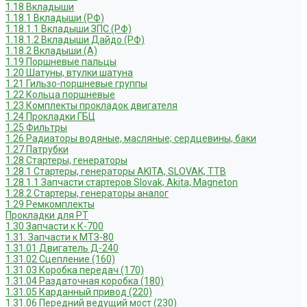
1.18 Вкладыши
1.18.1 Вкладыши (РФ)
1.18.1.1 Вкладыши ЗПС (РФ)
1.18.1.2 Вкладыши Дайдо (РФ)
1.18.2 Вкладыши (А)
1.19 Поршневые пальцы
1.20 Шатуны, втулки шатуна
1.21 Гильзо-поршневые группы
1.22 Кольца поршневые
1.23 Комплекты прокладок двигателя
1.24 Прокладки ГБЦ
1.25 Фильтры
1.26 Радиаторы водяные, масляные; сердцевины, баки
1.27 Патрубки
1.28 Стартеры, генераторы
1.28.1 Стартеры, генераторы AKITA, SLOVAK, ТТВ
1.28.1.1 Запчасти стартеров Slovak, Akita, Magneton
1.28.2 Стартеры, генераторы аналог
1.29 Ремкомплекты
Прокладки для РТ
1.30 Запчасти к К-700
1.31. Запчасти к МТЗ-80
1.31.01 Двигатель Д-240
1.31.02 Сцепление (160)
1.31.03 Коробка передач (170)
1.31.04 Раздаточная коробка (180)
1.31.05 Карданный привод (220)
1.31.06 Передний ведущий мост (230)