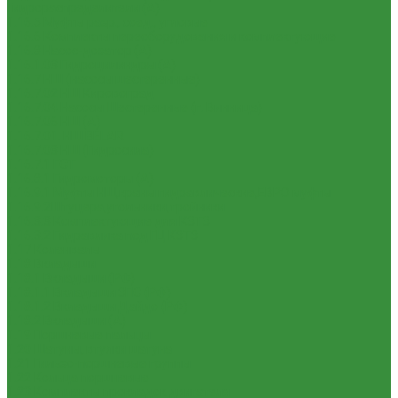
Гидрораспределители (А)
1.16.5 Муфты разр., соед., угловые
1.16.6 Комплекты переоборудования и комплектующие
1.16.8 Насос-дозатор (А)
1.16.1.03 Гидроцилиндры (А)
1.16.7 НШ (насосы шестеренные)
1.16.7.02 НШ Кировоград
1.16.7.04 Насосы Шестеренные (г. Винница)
1.16.7.06 НШ (А)
1.16.7.01. НШ BELAR
1.16.7.03 НШ (Гидросила)
1.16.7.1 ГСТ
1.16.8.1 Гидромоторы (А)
1.16.9.1 Муфты НШ,краны гидравлические,ЕВРО муфты
1.16.9.2Штуцера,угольники,тройники
1.16.3.3 Комплектующие для КЗТЗ
1.16.3.2 Гидравлика под ГЦ КЗТЗ
1.17 Коленвалы
1.18 Вкладыши
1.18.1 Вкладыши (РФ)
1.18.1.1 Вкладыши ЗПС (РФ)
1.18.1.2 Вкладыши Дайдо (РФ)
1.18.2 Вкладыши (А)
1.19 Поршневые пальцы
1.20 Шатуны, втулки шатуна
1.21 Гильзо-поршневые группы
1.22 Кольца поршневые
1.23 Комплекты прокладок двигателя