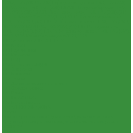
Т-40А, Т-25 (230)
1.37.06. Передача карданная Т-40, Т-25 (240)
1.37.07. Рама Т-40, Т-25 (280)
1.37.08. Передача бортовая Т-40,
Т-25 (290), (39)
1.37.09. Мост перед. невед Т-40, Т-25 (300), (31)
1.37.10. Колеса Т-40, Т-25 (310)
1.37.11. Рулевое управление
Т-40, Т-25 (340), (40)
1.37.12. Тормоза пнев.сист. Т-40, Т-25 (350),
(38)
1.37.13. ВОМ Т-40, Т-25 (420), (41)
1.37.14. Гидравл. сист.
Т-40, Т-25 (461), (22)
1.37.15. Устройство навесн. Т-40, Т-25 (462),
(56)
1.37.16. Кабина и облицовка Т-40, Т-25
1.38 Запчасти к 2ПТС-4, 1ПТС-9
1.39 КРН 2.1
1.40 Подшипники
1.41 Каталоги
1.42 РВД
1.43 Запчасти к СМД-31
1.44 Электрика
1.45 Манжеты
1.46. Разное
1.47 Диски колесные и автошины
1.49 Сельхозтехника
1.50 Ремни
1.51 КАМАЗ,МАЗ
1.52 Масла. Смазки.
ТОВАРЫ СО СКИДКОЙ %
Услуги
Ремонт и реставрация б/у запчастей, узлов и агрегатов
Услуги по ремонту и реставрации запасных частей, узлов и
агрегатов
Компания