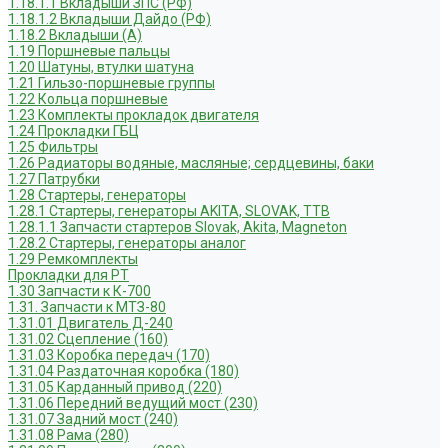
1.18.1.1 Вкладыши ЗПС (РФ)
1.18.1.2 Вкладыши Дайдо (РФ)
1.18.2 Вкладыши (А)
1.19 Поршневые пальцы
1.20 Шатуны, втулки шатуна
1.21 Гильзо-поршневые группы
1.22 Кольца поршневые
1.23 Комплекты прокладок двигателя
1.24 Прокладки ГБЦ
1.25 Фильтры
1.26 Радиаторы водяные, масляные; сердцевины, баки
1.27 Патрубки
1.28 Стартеры, генераторы
1.28.1 Стартеры, генераторы AKITA, SLOVAK, ТТВ
1.28.1.1 Запчасти стартеров Slovak, Akita, Magneton
1.28.2 Стартеры, генераторы аналог
1.29 Ремкомплекты
Прокладки для РТ
1.30 Запчасти к К-700
1.31. Запчасти к МТЗ-80
1.31.01 Двигатель Д-240
1.31.02 Сцепление (160)
1.31.03 Коробка передач (170)
1.31.04 Раздаточная коробка (180)
1.31.05 Карданный привод (220)
1.31.06 Передний ведущий мост (230)
1.31.07 Задний мост (240)
1.31.08 Рама (280)