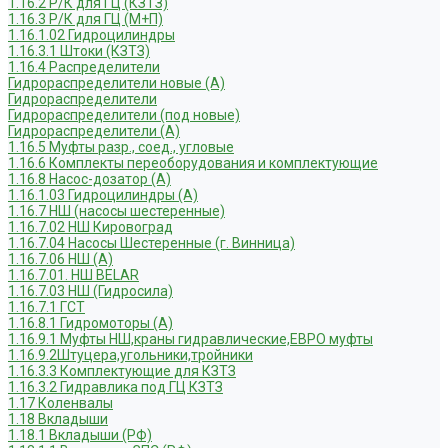
1.16.2 Р/К для ГЦ (КЗТЗ)
1.16.3 Р/К для ГЦ (М+П)
1.16.1.02 Гидроцилиндры
1.16.3.1 Штоки (КЗТЗ)
1.16.4 Распределители
Гидрораспределители новые (А)
Гидрораспределители
Гидрораспределители (под новые)
Гидрораспределители (А)
1.16.5 Муфты разр., соед., угловые
1.16.6 Комплекты переоборудования и комплектующие
1.16.8 Насос-дозатор (А)
1.16.1.03 Гидроцилиндры (А)
1.16.7 НШ (насосы шестеренные)
1.16.7.02 НШ Кировоград
1.16.7.04 Насосы Шестеренные (г. Винница)
1.16.7.06 НШ (А)
1.16.7.01. НШ BELAR
1.16.7.03 НШ (Гидросила)
1.16.7.1 ГСТ
1.16.8.1 Гидромоторы (А)
1.16.9.1 Муфты НШ,краны гидравлические,ЕВРО муфты
1.16.9.2Штуцера,угольники,тройники
1.16.3.3 Комплектующие для КЗТЗ
1.16.3.2 Гидравлика под ГЦ КЗТЗ
1.17 Коленвалы
1.18 Вкладыши
1.18.1 Вкладыши (РФ)