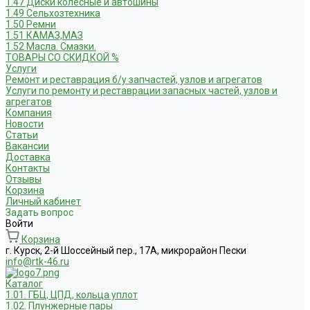
1.47 Диски колесные и автошины
1.49 Сельхозтехника
1.50 Ремни
1.51 КАМАЗ,МАЗ
1.52 Масла. Смазки.
ТОВАРЫ СО СКИДКОЙ %
Услуги
Ремонт и реставрация б/у запчастей, узлов и агрегатов
Услуги по ремонту и реставрации запасных частей, узлов и
агрегатов
Компания
Новости
Статьи
Вакансии
Доставка
Контакты
Отзывы
Корзина
Личный кабинет
Задать вопрос
Войти
Корзина
г. Курск, 2-й Шоссейный пер., 17А, микрорайон Пески
info@rtk-46.ru
Каталог
1.01. ГБЦ, ЦПД, кольца уплот
1.02. Плунжерные пары