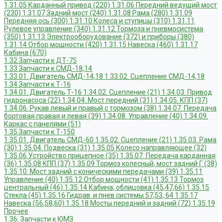
1.31.05 Карданный привод (220)
1.31.06 Передний ведущий мост
(230)
1.31.07 Задний мост (240)
1.31.08 Рама (280)
1.31.09
Передняя ось (300)
1.31.10 Колеса и ступицы (310)
1.31.11
Рулевое управление (340)
1.31.12 Тормоза и пневмосистема
(350)
1.31.13 Электрооборудование (372) и приборы (380)
1.31.14 Отбор мощности (420)
1.31.15 Навеска (460)
1.31.17
Кабина (670)
1.32 Запчасти к ДТ-75
1.33 Запчасти к СМД-18,14
1.33.01. Двигатель СМД-14,18
1.33.02. Сцепление СМД-14,18
1.34 Запчасти к Т-16
1.34.01. Двигатель Т-16
1.34.02. Сцепление (21)
1.34.03. Привод
гидронасоса (22)
1.34.04. Мост передний (31)
1.34.05. КПП (37)
1.34.06. Рукав левый и правый с тормозом (38)
1.34.07. Передача
бортовая правая и левая (39)
1.34.08. Управление (40)
1.34.09.
Каркас с панелями (51)
1.35 Запчасти к Т-150
1.35.01. Двигатель СМД-60
1.35.02. Сцепление (21)
1.35.03. Рама
(30)
1.35.04. Подвеска (31)
1.35.05 Колесо направляющее (32)
1.35.06 Устройство прицепное (35)
1.35.07. Передача карданная
(36)
1.35.08 КПП (37)
1.35.09 Тормоз колесный, мост задний Г (38)
1.35.10. Мост задний с коническими передачами (39)
1.35.11
Управление (40)
1.35.12 Отбор мощности (41)
1.35.13 Тормоз
центральный (46)
1.35.14 Кабина, облицовка (45,47,66)
1.35.15
Стекла (45)
1.35.16 Гидрав. и пнев.системы 57,53, 64
1.35.17
Навеска (56,58,60)
1.35.18 Мосты передний и задний (72)
1.35.19
Прочее
1.36. Запчасти к ЮМЗ