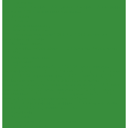
1.06. Сцепление
1.06.1 Валы сцепления
1.06.2 Диски сцепления
1.06.3 Корзины
сцепления
1.06.4 Подшипники выжимные
1.28.3 Камеры
1.39.1 Хомуты
1.08 Турбокомпрессоры (Д)
1.09 Пусковой двигатель
1.09.1 Пусковые двигатели
1.09.2 РПД
1.09.3 Запчасти к
пусковым двигателям
1.10 Водяные насосы
1.10.1 Водяные насосы ремонт
1.10.2 Водяные насосы новые
1.11 ГУРы
1.12 Фильтры циклонные
1.16 Гидравлика
1.16.1.01 Гидроцилиндры КЗТЗ
1.16.1.04 Гидроцилиндры
телескопические (ГЦТ)
1.16.2 Р/К для ГЦ (КЗТЗ)
1.16.3 Р/К для ГЦ
(М+П)
1.16.1.02 Гидроцилиндры
1.16.3.1 Штоки (КЗТЗ)
1.16.4
Распределители
1.16.5 Муфты разр., соед., угловые
1.16.6
Комплекты переоборудования и комплектующие
1.16.8 Насос-
дозатор (А)
1.16.1.03 Гидроцилиндры (А)
1.16.7 НШ (насосы
шестеренные)
1.16.7.1 ГСТ
1.16.8.1 Гидромоторы (А)
1.16.9.1
Муфты НШ,краны гидравлические,ЕВРО муфты
1.16.9.2Штуцера,угольники,тройники
1.16.3.3 Комплектующие
для КЗТЗ
1.16.3.2 Гидравлика под ГЦ КЗТЗ
1.17 Коленвалы
1.18 Вкладыши
1.18.1 Вкладыши (РФ)
1.18.2 Вкладыши (А)
1.19 Поршневые пальцы