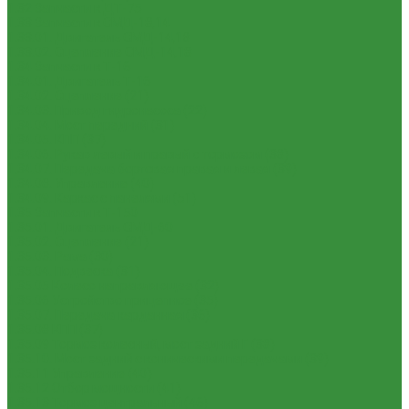
1.32 Запчасти к ДТ-75
1.33 Запчасти к СМД-18,14
1.33.01. Двигатель СМД-14,18
1.33.02. Сцепление СМД-14,18
1.34 Запчасти к Т-16
1.34.01. Двигатель Т-16
1.34.02. Сцепление (21)
1.34.03. Привод гидронасоса (22)
1.34.04. Мост передний (31)
1.34.05. КПП (37)
1.34.06. Рукав левый и правый с тормозом (38)
1.34.07. Передача бортовая правая и левая (39)
1.34.08. Управление (40)
1.34.09. Каркас с панелями (51)
1.35 Запчасти к Т-150
1.35.01. Двигатель СМД-60
1.35.02. Сцепление (21)
1.35.03. Рама (30)
1.35.04. Подвеска (31)
1.35.05 Колесо направляющее (32)
1.35.06 Устройство прицепное (35)
1.35.07. Передача карданная (36)
1.35.08 КПП (37)
1.35.09 Тормоз колесный, мост задний Г (38)
1.35.10. Мост задний с коническими передачами (39)
1.35.11 Управление (40)
1.35.12 Отбор мощности (41)
1.35.13 Тормоз центральный (46)