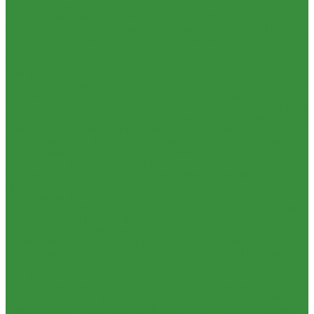
1.34 Запчасти к Т-16
1.34.01. Двигатель Т-16
1.34.02. Сцепление (21)
1.34.03. Привод
гидронасоса (22)
1.34.04. Мост передний (31)
1.34.05. КПП (37)
1.34.06. Рукав левый и правый с тормозом (38)
1.34.07. Передача
бортовая правая и левая (39)
1.34.08. Управление (40)
1.34.09.
Каркас с панелями (51)
1.35 Запчасти к Т-150
1.35.01. Двигатель СМД-60
1.35.02. Сцепление (21)
1.35.03. Рама
(30)
1.35.04. Подвеска (31)
1.35.05 Колесо направляющее (32)
1.35.06 Устройство прицепное (35)
1.35.07. Передача карданная
(36)
1.35.08 КПП (37)
1.35.09 Тормоз колесный, мост задний Г (38)
1.35.10. Мост задний с коническими передачами (39)
1.35.11
Управление (40)
1.35.12 Отбор мощности (41)
1.35.13 Тормоз
центральный (46)
1.35.14 Кабина, облицовка (45,47,66)
1.35.15
Стекла (45)
1.35.16 Гидрав. и пнев.системы 57,53, 64
1.35.17
Навеска (56,58,60)
1.35.18 Мосты передний и задний (72)
1.35.19
Прочее
1.36. Запчасти к ЮМЗ
1.36.01. Двигатель Д-65
1.36.02. Экскаватор
1.36.03. Сцепление
(160)
1.36.04. КПП (170)
1.36.05. Мост задний (240)
1.36.06. Рама
(280)
1.36.07. Передняя ось (300)
1.36.08. Колеса (310)
1.36.09.
Управление (340)
1.36.10. Тормоза (350)
1.36.11. Механизм
отбора мощности (420)
1.36.12. Навеска (460)
1.36.13. Кабина
(670)
1.36.14. Стекла
1.37 Запчасти к Т-25, Т-40
1.37.01. Двигатель Т-40, Т-25 (100)
1.37.02. Сцепление Т-40, Т-25
(160), (21)
1.37.03. КПП Т-40, Т-25 (170), (37)
1.37.04. Коробка
раздаточная Т-40, Т-25 (180)
1.37.05. Мост передний ведущий