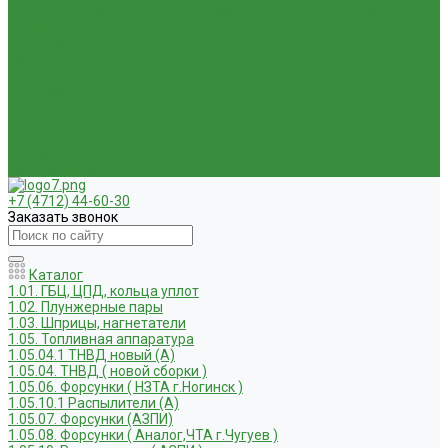
Услуги по ремонту и реставрации запасных частей, узлов и
агрегатов
Компания
Новости
Статьи
Вакансии
Доставка
Контакты
Отзывы
Корзина
Личный кабинет
+7 (4712) 44-60-30
Заказать звонок
Каталог
1.01. ГБЦ, ЦПД, кольца уплот
1.02. Плунжерные пары
1.03. Шприцы, нагнетатели
1.05. Топливная аппаратура
1.05.04.1 ТНВД новый (А)
1.05.04. ТНВД ( новой сборки )
1.05.06. Форсунки ( НЗТА г.Ногинск )
1.05.10.1 Распылители (А)
1.05.07. Форсунки (АЗПИ)
1.05.08. Форсунки ( Аналог,ЧТА г.Чугуев )