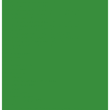
1.37.06. Передача карданная Т-40, Т-25 (240)
1.37.07. Рама Т-40, Т-25 (280)
1.37.08. Передача бортовая Т-40, Т-25 (290), (39)
1.37.09. Мост перед. невед Т-40, Т-25 (300), (31)
1.37.10. Колеса Т-40, Т-25 (310)
1.37.11. Рулевое управление Т-40, Т-25 (340), (40)
1.37.12. Тормоза пнев.сист. Т-40, Т-25 (350), (38)
1.37.13. ВОМ Т-40, Т-25 (420), (41)
1.37.14. Гидравл. сист. Т-40, Т-25 (461), (22)
1.37.15. Устройство навесн. Т-40, Т-25 (462), (56)
1.37.16. Кабина и облицовка Т-40, Т-25
1.38 Запчасти к 2ПТС-4, 1ПТС-9
1.39 КРН 2.1
1.40 Подшипники
1.41 Каталоги
1.42 РВД
1.43 Запчасти к СМД-31
1.44 Электрика
1.45 Манжеты
1.46. Разное
1.47 Диски колесные и автошины
1.49 Сельхозтехника
1.50 Ремни
1.51 КАМАЗ,МАЗ
1.52 Масла. Смазки.
ТОВАРЫ СО СКИДКОЙ %
Услуги
Ремонт и реставрация б/у запчастей, узлов и агрегатов