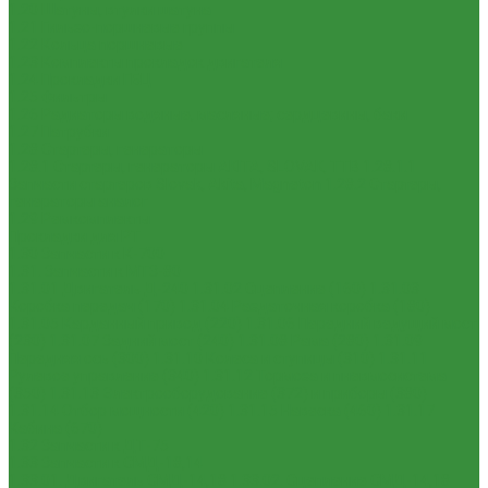
1.20 Шатуны, втулки шатуна
1.21 Гильзо-поршневые группы
1.22 Кольца поршневые
1.23 Комплекты прокладок двигателя
1.24 Прокладки ГБЦ
1.25 Фильтры
1.26 Радиаторы водяные, масляные; сердцевины, баки
1.27 Патрубки
1.28 Стартеры, генераторы
1.28.1 Стартеры, генераторы AKITA, SLOVAK, ТТВ
1.28.1.1
Запчасти стартеров Slovak, Akita, Magneton
1.28.2 Стартеры,
генераторы аналог
1.29 Ремкомплекты
Прокладки для РТ
1.30 Запчасти к К-700
1.31. Запчасти к МТЗ-80
1.31.01 Двигатель Д-240
1.31.02 Сцепление (160)
1.31.03
Коробка передач (170)
1.31.04 Раздаточная коробка (180)
1.31.05 Карданный привод (220)
1.31.06 Передний ведущий мост
(230)
1.31.07 Задний мост (240)
1.31.08 Рама (280)
1.31.09
Передняя ось (300)
1.31.10 Колеса и ступицы (310)
1.31.11
Рулевое управление (340)
1.31.12 Тормоза и пневмосистема
(350)
1.31.13 Электрооборудование (372) и приборы (380)
1.31.14 Отбор мощности (420)
1.31.15 Навеска (460)
1.31.17
Кабина (670)
1.32 Запчасти к ДТ-75
1.33 Запчасти к СМД-18,14
1.33.01. Двигатель СМД-14,18
1.33.02. Сцепление СМД-14,18