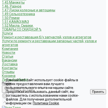
1.45 Манжеты
1.46. Разное
1.47 Диски колесные и автошины
1.49 Сельхозтехника
1.50 Ремни
1.51 КАМАЗ,МАЗ
1.52 Масла. Смазки.
ТОВАРЫ СО СКИДКОЙ %
Услуги
Ремонт и реставрация б/у запчастей, узлов и агрегатов
Услуги по ремонту и реставрации запасных частей, узлов и
агрегатов
Компания
Новости
Статьи
Вакансии
Доставка
Контакты
Отзывы
Корзина
Личный кабинет
Данный веб-сайт использует cookie-файлы в
Поиск
целях предоставления вам лучшего
пользовательского опыта на нашем сайте.
Продолжая использовать данный сайт, вы
Принять
соглашаетесь с использованием нами cookie-
файлов. Для получения дополнительной
информации см.
Политика Cookie
.