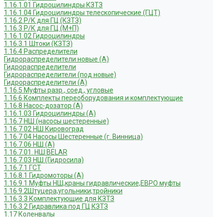
1.16.1.01 Гидроцилиндры КЗТЗ
1.16.1.04 Гидроцилиндры телескопические (ГЦТ)
1.16.2 Р/К для ГЦ (КЗТЗ)
1.16.3 Р/К для ГЦ (М+П)
1.16.1.02 Гидроцилиндры
1.16.3.1 Штоки (КЗТЗ)
1.16.4 Распределители
Гидрораспределители новые (А)
Гидрораспределители
Гидрораспределители (под новые)
Гидрораспределители (А)
1.16.5 Муфты разр., соед., угловые
1.16.6 Комплекты переоборудования и комплектующие
1.16.8 Насос-дозатор (А)
1.16.1.03 Гидроцилиндры (А)
1.16.7 НШ (насосы шестеренные)
1.16.7.02 НШ Кировоград
1.16.7.04 Насосы Шестеренные (г. Винница)
1.16.7.06 НШ (А)
1.16.7.01. НШ BELAR
1.16.7.03 НШ (Гидросила)
1.16.7.1 ГСТ
1.16.8.1 Гидромоторы (А)
1.16.9.1 Муфты НШ,краны гидравлические,ЕВРО муфты
1.16.9.2Штуцера,угольники,тройники
1.16.3.3 Комплектующие для КЗТЗ
1.16.3.2 Гидравлика под ГЦ КЗТЗ
1.17 Коленвалы