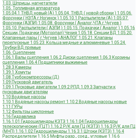
1.03. Шприцы, нагнетатели
1.05. Топливная аппаратура
1.05.04.1 ТНВД новый (А)
1.05.04. ТНВД ( новой сборки )
1.05.06.
Форсунки ( НЗТА г.Ногинск )
1.05.10.1 Распылители (А)
1.05.07.
Форсунки (АЗПИ)
1.05.08. Форсунки ( Аналог,ЧТА г.Чугуев )
1.05.10. Распылители ( АЗПИ )
1.05.15. Подкачки ( Аналог )
1.05.16
Секции, Подкачки (Моторпал) Чехия
1.05.18. Секции ВД
1.05.20.
Клапанные пары ( г.Чугуев );АНАЛОГ
1.05.21. Клапаны
перепускные
1.05.23. Кольца медные и алюминевые
1.05.24.
Трубки ВД прямые
1.06. Сцепление
1.06.1 Валы сцепления
1.06.2 Диски сцепления
1.06.3 Корзины
сцепления
1.06.4 Подшипники выжимные
1.28.3 Камеры
1.39.1 Хомуты
1.08 Турбокомпрессоры (Д)
1.09 Пусковой двигатель
1.09.1 Пусковые двигатели
1.09.2 РПД
1.09.3 Запчасти к
пусковым двигателям
1.10 Водяные насосы
1.10.1 Водяные насосы ремонт
1.10.2 Водяные насосы новые
1.11 ГУРы
1.12 Фильтры циклонные
1.16 Гидравлика
1.16.1.01 Гидроцилиндры КЗТЗ
1.16.1.04 Гидроцилиндры
телескопические (ГЦТ)
1.16.2 Р/К для ГЦ (КЗТЗ)
1.16.3 Р/К для ГЦ
(М+П)
1.16.1.02 Гидроцилиндры
1.16.3.1 Штоки (КЗТЗ)
1.16.4
Распределители
1.16.5 Муфты разр., соед., угловые
1.16.6