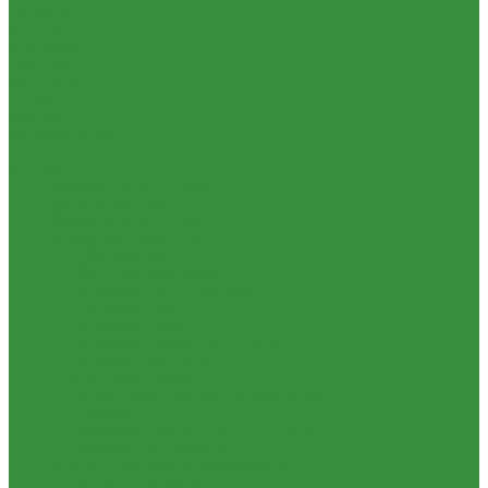
Новости
Статьи
Вакансии
Доставка
Контакты
Отзывы
Корзина
Личный кабинет
...
Каталог
1.01. ГБЦ, ЦПД, кольца уплот
1.02. Плунжерные пары
1.03. Шприцы, нагнетатели
1.05. Топливная аппаратура
1.05.04.1 ТНВД новый (А)
1.05.04. ТНВД ( новой сборки )
1.05.06. Форсунки ( НЗТА г.Ногинск )
1.05.10.1 Распылители (А)
1.05.07. Форсунки (АЗПИ)
1.05.08. Форсунки ( Аналог,ЧТА г.Чугуев )
1.05.10. Распылители ( АЗПИ )
1.05.15. Подкачки ( Аналог )
1.05.16 Секции, Подкачки (Моторпал) Чехия
1.05.18. Секции ВД
1.05.20. Клапанные пары ( г.Чугуев );АНАЛОГ
1.05.21. Клапаны перепускные
1.05.23. Кольца медные и алюминевые
1.05.24. Трубки ВД прямые