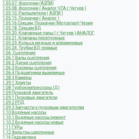
1.05.07. Форсунки (АЗПИ)
1.05.08. Форсунки ( Аналог,ЧТА г.Чугуев )
1.05.10. Распылители ( АЗПИ )
1.05.15. Подкачки ( Аналог )
1.05.16 Секции, Подкачки (Моторпал) Чехия
1.05.18. Секции ВД
1.05.20. Клапанные пары ( г.Чугуев );АНАЛОГ
1.05.21. Клапаны перепускные
1.05.23. Кольца медные и алюминевые
1.05.24. Трубки ВД прямые
1.06. Сцепление
1.06.1 Валы сцепления
1.06.2 Диски сцепления
1.06.3 Корзины сцепления
1.06.4 Подшипники выжимные
1.28.3 Камеры
1.39.1 Хомуты
1.08 Турбокомпрессоры (Д)
1.09 Пусковой двигатель
1.09.1 Пусковые двигатели
1.09.2 РПД
1.09.3 Запчасти к пусковым двигателям
1.10 Водяные насосы
1.10.1 Водяные насосы ремонт
1.10.2 Водяные насосы новые
1.11 ГУРы
1.12 Фильтры циклонные
1.16 Гидравлика