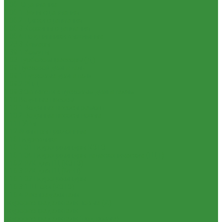
1.06. Сцепление
1.06.1 Валы сцепления
1.06.2 Диски сцепления
1.06.3 Корзины сцепления
1.06.4 Подшипники выжимные
1.28.3 Камеры
1.39.1 Хомуты
1.08 Турбокомпрессоры (Д)
1.09 Пусковой двигатель
1.09.1 Пусковые двигатели
1.09.2 РПД
1.09.3 Запчасти к пусковым двигателям
1.10 Водяные насосы
1.10.1 Водяные насосы ремонт
1.10.2 Водяные насосы новые
1.11 ГУРы
1.12 Фильтры циклонные
1.16 Гидравлика
1.16.1.01 Гидроцилиндры КЗТЗ
1.16.1.04 Гидроцилиндры телескопические (ГЦТ)
1.16.2 Р/К для ГЦ (КЗТЗ)
1.16.3 Р/К для ГЦ (М+П)
1.16.1.02 Гидроцилиндры
1.16.3.1 Штоки (КЗТЗ)
1.16.4 Распределители
Гидрораспределители новые (А)
Гидрораспределители
Гидрораспределители (под новые)