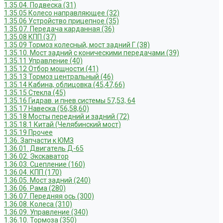
1.35.04. Подвеска (31)
1.35.05 Колесо направляющее (32)
1.35.06 Устройство прицепное (35)
1.35.07. Передача карданная (36)
1.35.08 КПП (37)
1.35.09 Тормоз колесный, мост задний Г (38)
1.35.10. Мост задний с коническими передачами (39)
1.35.11 Управление (40)
1.35.12 Отбор мощности (41)
1.35.13 Тормоз центральный (46)
1.35.14 Кабина, облицовка (45,47,66)
1.35.15 Стекла (45)
1.35.16 Гидрав. и пнев.системы 57,53, 64
1.35.17 Навеска (56,58,60)
1.35.18 Мосты передний и задний (72)
1.35.18.1 Китай (Челябинский мост)
1.35.19 Прочее
1.36. Запчасти к ЮМЗ
1.36.01. Двигатель Д-65
1.36.02. Экскаватор
1.36.03. Сцепление (160)
1.36.04. КПП (170)
1.36.05. Мост задний (240)
1.36.06. Рама (280)
1.36.07. Передняя ось (300)
1.36.08. Колеса (310)
1.36.09. Управление (340)
1.36.10. Тормоза (350)