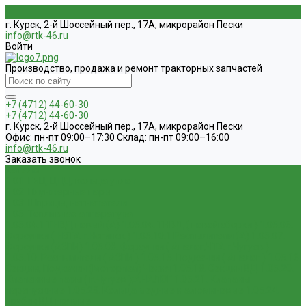
г. Курск, 2-й Шоссейный пер., 17А, микрорайон Пески
info@rtk-46.ru
Войти
Производство, продажа и ремонт тракторных запчастей
+7 (4712) 44-60-30
+7 (4712) 44-60-30
г. Курск, 2-й Шоссейный пер., 17А, микрорайон Пески
Офис: пн-пт 09:00–17:30 Склад: пн-пт 09:00–16:00
info@rtk-46.ru
Заказать звонок
Каталог
1.01. ГБЦ, ЦПД, кольца уплот
1.02. Плунжерные пары
1.03. Шприцы, нагнетатели
1.05. Топливная аппаратура
1.05.04.1 ТНВД новый (А)
1.05.04. ТНВД ( новой сборки )
1.05.06.
Форсунки ( НЗТА г.Ногинск )
1.05.10.1 Распылители (А)
1.05.07.
Форсунки (АЗПИ)
1.05.08. Форсунки ( Аналог,ЧТА г.Чугуев )
1.05.10. Распылители ( АЗПИ )
1.05.15. Подкачки ( Аналог )
1.05.16
Секции, Подкачки (Моторпал) Чехия
1.05.18. Секции ВД
1.05.20.
Клапанные пары ( г.Чугуев );АНАЛОГ
1.05.21. Клапаны
перепускные
1.05.23. Кольца медные и алюминевые
1.05.24.
Трубки ВД прямые