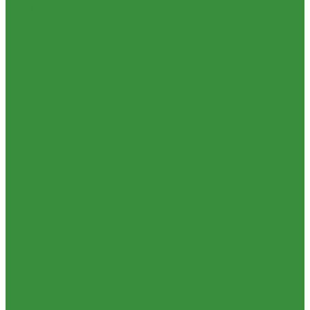
1.24 Прокладки ГБЦ
1.25 Фильтры
1.26 Радиаторы водяные, масляные; сердцевины, баки
1.27 Патрубки
1.28 Стартеры, генераторы
1.28.1 Стартеры, генераторы AKITA, SLOVAK, ТТВ
1.28.1.1 Запчасти стартеров Slovak, Akita, Magneton
1.28.2 Стартеры, генераторы аналог
1.29 Ремкомплекты
Прокладки для РТ
1.30 Запчасти к К-700
1.31. Запчасти к МТЗ-80
1.31.01 Двигатель Д-240
1.31.02 Сцепление (160)
1.31.03 Коробка передач (170)
1.31.04 Раздаточная коробка (180)
1.31.05 Карданный привод (220)
1.31.06 Передний ведущий мост (230)
1.31.07 Задний мост (240)
1.31.08 Рама (280)
1.31.09 Передняя ось (300)
1.31.10 Колеса и ступицы (310)
1.31.11 Рулевое управление (340)
1.31.12 Тормоза и пневмосистема (350)
1.31.13 Электрооборудование (372) и приборы (380)
1.31.14 Отбор мощности (420)
1.31.15 Навеска (460)
1.31.17 Кабина (670)