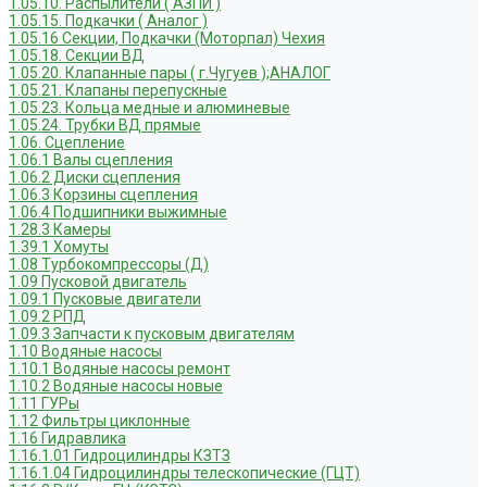
1.05.10. Распылители ( АЗПИ )
1.05.15. Подкачки ( Аналог )
1.05.16 Секции, Подкачки (Моторпал) Чехия
1.05.18. Секции ВД
1.05.20. Клапанные пары ( г.Чугуев );АНАЛОГ
1.05.21. Клапаны перепускные
1.05.23. Кольца медные и алюминевые
1.05.24. Трубки ВД прямые
1.06. Сцепление
1.06.1 Валы сцепления
1.06.2 Диски сцепления
1.06.3 Корзины сцепления
1.06.4 Подшипники выжимные
1.28.3 Камеры
1.39.1 Хомуты
1.08 Турбокомпрессоры (Д)
1.09 Пусковой двигатель
1.09.1 Пусковые двигатели
1.09.2 РПД
1.09.3 Запчасти к пусковым двигателям
1.10 Водяные насосы
1.10.1 Водяные насосы ремонт
1.10.2 Водяные насосы новые
1.11 ГУРы
1.12 Фильтры циклонные
1.16 Гидравлика
1.16.1.01 Гидроцилиндры КЗТЗ
1.16.1.04 Гидроцилиндры телескопические (ГЦТ)