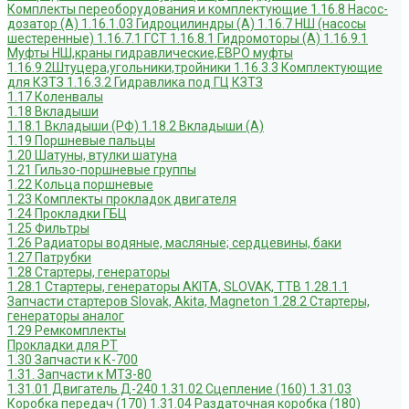
Комплекты переоборудования и комплектующие
1.16.8 Насос-
дозатор (А)
1.16.1.03 Гидроцилиндры (А)
1.16.7 НШ (насосы
шестеренные)
1.16.7.1 ГСТ
1.16.8.1 Гидромоторы (А)
1.16.9.1
Муфты НШ,краны гидравлические,ЕВРО муфты
1.16.9.2Штуцера,угольники,тройники
1.16.3.3 Комплектующие
для КЗТЗ
1.16.3.2 Гидравлика под ГЦ КЗТЗ
1.17 Коленвалы
1.18 Вкладыши
1.18.1 Вкладыши (РФ)
1.18.2 Вкладыши (А)
1.19 Поршневые пальцы
1.20 Шатуны, втулки шатуна
1.21 Гильзо-поршневые группы
1.22 Кольца поршневые
1.23 Комплекты прокладок двигателя
1.24 Прокладки ГБЦ
1.25 Фильтры
1.26 Радиаторы водяные, масляные; сердцевины, баки
1.27 Патрубки
1.28 Стартеры, генераторы
1.28.1 Стартеры, генераторы AKITA, SLOVAK, ТТВ
1.28.1.1
Запчасти стартеров Slovak, Akita, Magneton
1.28.2 Стартеры,
генераторы аналог
1.29 Ремкомплекты
Прокладки для РТ
1.30 Запчасти к К-700
1.31. Запчасти к МТЗ-80
1.31.01 Двигатель Д-240
1.31.02 Сцепление (160)
1.31.03
Коробка передач (170)
1.31.04 Раздаточная коробка (180)