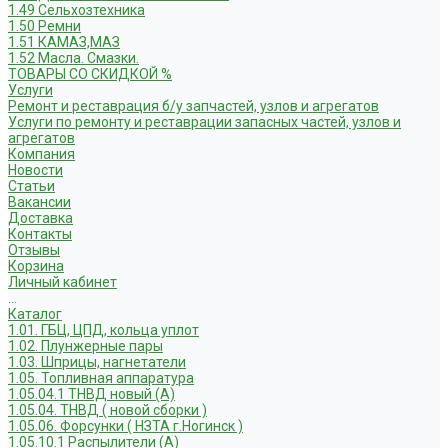
1.49 Сельхозтехника
1.50 Ремни
1.51 КАМАЗ,МАЗ
1.52 Масла. Смазки.
ТОВАРЫ СО СКИДКОЙ %
Услуги
Ремонт и реставрация б/у запчастей, узлов и агрегатов
Услуги по ремонту и реставрации запасных частей, узлов и
агрегатов
Компания
Новости
Статьи
Вакансии
Доставка
Контакты
Отзывы
Корзина
Личный кабинет
...
Каталог
1.01. ГБЦ, ЦПД, кольца уплот
1.02. Плунжерные пары
1.03. Шприцы, нагнетатели
1.05. Топливная аппаратура
1.05.04.1 ТНВД новый (А)
1.05.04. ТНВД ( новой сборки )
1.05.06. Форсунки ( НЗТА г.Ногинск )
1.05.10.1 Распылители (А)