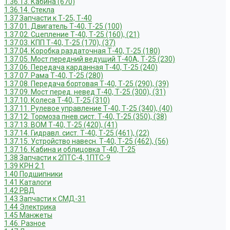
1.36.13. Кабина (670)
1.36.14. Стекла
1.37 Запчасти к Т-25, Т-40
1.37.01. Двигатель Т-40, Т-25 (100)
1.37.02. Сцепление Т-40, Т-25 (160), (21)
1.37.03. КПП Т-40, Т-25 (170), (37)
1.37.04. Коробка раздаточная Т-40, Т-25 (180)
1.37.05. Мост передний ведущий Т-40А, Т-25 (230)
1.37.06. Передача карданная Т-40, Т-25 (240)
1.37.07. Рама Т-40, Т-25 (280)
1.37.08. Передача бортовая Т-40, Т-25 (290), (39)
1.37.09. Мост перед. невед Т-40, Т-25 (300), (31)
1.37.10. Колеса Т-40, Т-25 (310)
1.37.11. Рулевое управление Т-40, Т-25 (340), (40)
1.37.12. Тормоза пнев.сист. Т-40, Т-25 (350), (38)
1.37.13. ВОМ Т-40, Т-25 (420), (41)
1.37.14. Гидравл. сист. Т-40, Т-25 (461), (22)
1.37.15. Устройство навесн. Т-40, Т-25 (462), (56)
1.37.16. Кабина и облицовка Т-40, Т-25
1.38 Запчасти к 2ПТС-4, 1ПТС-9
1.39 КРН 2.1
1.40 Подшипники
1.41 Каталоги
1.42 РВД
1.43 Запчасти к СМД-31
1.44 Электрика
1.45 Манжеты
1.46. Разное