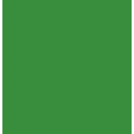
1.34 Запчасти к Т-16
1.34.01. Двигатель Т-16
1.34.02. Сцепление (21)
1.34.03. Привод
гидронасоса (22)
1.34.04. Мост передний (31)
1.34.05. КПП (37)
1.34.06. Рукав левый и правый с тормозом (38)
1.34.07. Передача
бортовая правая и левая (39)
1.34.08. Управление (40)
1.34.09.
Каркас с панелями (51)
1.35 Запчасти к Т-150
1.35.01. Двигатель СМД-60
1.35.02. Сцепление (21)
1.35.03. Рама
(30)
1.35.04. Подвеска (31)
1.35.05 Колесо направляющее (32)
1.35.06 Устройство прицепное (35)
1.35.07. Передача карданная
(36)
1.35.08 КПП (37)
1.35.09 Тормоз колесный, мост задний Г (38)
1.35.10. Мост задний с коническими передачами (39)
1.35.11
Управление (40)
1.35.12 Отбор мощности (41)
1.35.13 Тормоз
центральный (46)
1.35.14 Кабина, облицовка (45,47,66)
1.35.15
Стекла (45)
1.35.16 Гидрав. и пнев.системы 57,53, 64
1.35.17
Навеска (56,58,60)
1.35.18 Мосты передний и задний (72)
1.35.19
Прочее
1.36. Запчасти к ЮМЗ
1.36.01. Двигатель Д-65
1.36.02. Экскаватор
1.36.03. Сцепление
(160)
1.36.04. КПП (170)
1.36.05. Мост задний (240)
1.36.06. Рама
(280)
1.36.07. Передняя ось (300)
1.36.08. Колеса (310)
1.36.09.
Управление (340)
1.36.10. Тормоза (350)
1.36.11. Механизм
отбора мощности (420)
1.36.12. Навеска (460)
1.36.13. Кабина
(670)
1.36.14. Стекла
1.37 Запчасти к Т-25, Т-40
1.37.01. Двигатель Т-40, Т-25 (100)
1.37.02. Сцепление Т-40, Т-25
(160), (21)
1.37.03. КПП Т-40, Т-25 (170), (37)
1.37.04. Коробка
раздаточная Т-40, Т-25 (180)
1.37.05. Мост передний ведущий