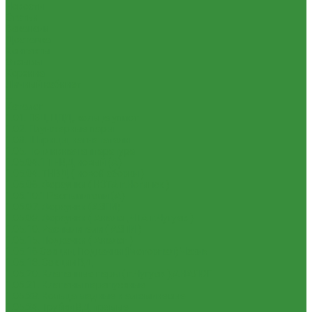
Новости
Статьи
Вакансии
Доставка
Контакты
Отзывы
Корзина
Личный кабинет
...
Каталог
1.01. ГБЦ, ЦПД, кольца уплот
1.02. Плунжерные пары
1.03. Шприцы, нагнетатели
1.05. Топливная аппаратура
1.05.04.1 ТНВД новый (А)
1.05.04. ТНВД ( новой сборки )
1.05.06. Форсунки ( НЗТА г.Ногинск )
1.05.10.1 Распылители (А)
1.05.07. Форсунки (АЗПИ)
1.05.08. Форсунки ( Аналог,ЧТА г.Чугуев )
1.05.10. Распылители ( АЗПИ )
1.05.15. Подкачки ( Аналог )
1.05.16 Секции, Подкачки (Моторпал) Чехия
1.05.18. Секции ВД
1.05.20. Клапанные пары ( г.Чугуев );АНАЛОГ
1.05.21. Клапаны перепускные
1.05.23. Кольца медные и алюминевые
1.05.24. Трубки ВД прямые