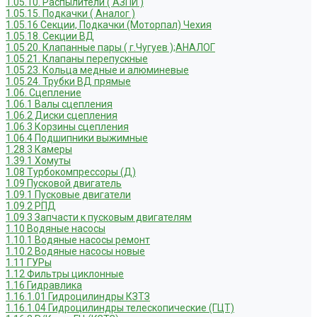
1.05.10. Распылители ( АЗПИ )
1.05.15. Подкачки ( Аналог )
1.05.16 Секции, Подкачки (Моторпал) Чехия
1.05.18. Секции ВД
1.05.20. Клапанные пары ( г.Чугуев );АНАЛОГ
1.05.21. Клапаны перепускные
1.05.23. Кольца медные и алюминевые
1.05.24. Трубки ВД прямые
1.06. Сцепление
1.06.1 Валы сцепления
1.06.2 Диски сцепления
1.06.3 Корзины сцепления
1.06.4 Подшипники выжимные
1.28.3 Камеры
1.39.1 Хомуты
1.08 Турбокомпрессоры (Д)
1.09 Пусковой двигатель
1.09.1 Пусковые двигатели
1.09.2 РПД
1.09.3 Запчасти к пусковым двигателям
1.10 Водяные насосы
1.10.1 Водяные насосы ремонт
1.10.2 Водяные насосы новые
1.11 ГУРы
1.12 Фильтры циклонные
1.16 Гидравлика
1.16.1.01 Гидроцилиндры КЗТЗ
1.16.1.04 Гидроцилиндры телескопические (ГЦТ)