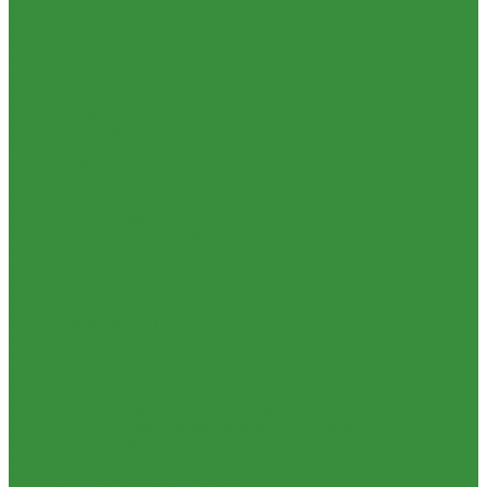
1.32 Запчасти к ДТ-75
1.33 Запчасти к СМД-18,14
1.33.01. Двигатель СМД-14,18
1.33.02. Сцепление СМД-14,18
1.34 Запчасти к Т-16
1.34.01. Двигатель Т-16
1.34.02. Сцепление (21)
1.34.03. Привод гидронасоса (22)
1.34.04. Мост передний (31)
1.34.05. КПП (37)
1.34.06. Рукав левый и правый с тормозом (38)
1.34.07. Передача бортовая правая и левая (39)
1.34.08. Управление (40)
1.34.09. Каркас с панелями (51)
1.35 Запчасти к Т-150
1.35.01. Двигатель СМД-60
1.35.02. Сцепление (21)
1.35.03. Рама (30)
1.35.04. Подвеска (31)
1.35.05 Колесо направляющее (32)
1.35.06 Устройство прицепное (35)
1.35.07. Передача карданная (36)
1.35.08 КПП (37)
1.35.09 Тормоз колесный, мост задний Г (38)
1.35.10. Мост задний с коническими передачами (39)
1.35.11 Управление (40)
1.35.12 Отбор мощности (41)
1.35.13 Тормоз центральный (46)