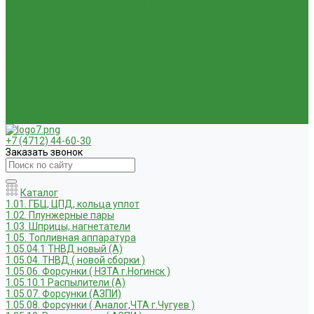
Услуги по ремонту и реставрации запасных частей, узлов и
агрегатов
Компания
Новости
Статьи
Вакансии
Доставка
Контакты
Отзывы
Корзина
Личный кабинет
+7 (4712) 44-60-30
Заказать звонок
Каталог
1.01. ГБЦ, ЦПД, кольца уплот
1.02. Плунжерные пары
1.03. Шприцы, нагнетатели
1.05. Топливная аппаратура
1.05.04.1 ТНВД новый (А)
1.05.04. ТНВД ( новой сборки )
1.05.06. Форсунки ( НЗТА г.Ногинск )
1.05.10.1 Распылители (А)
1.05.07. Форсунки (АЗПИ)
1.05.08. Форсунки ( Аналог,ЧТА г.Чугуев )