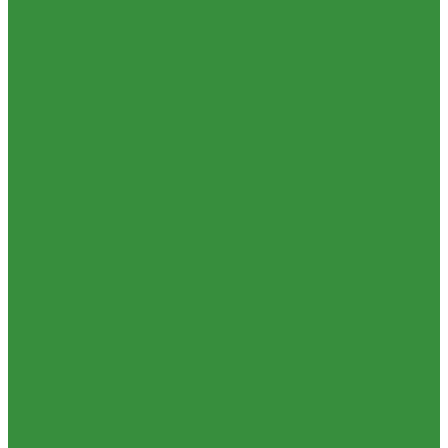
Гидрораспределители (А)
1.16.5 Муфты разр., соед., угловые
1.16.6 Комплекты переоборудования и комплектующие
1.16.8 Насос-дозатор (А)
1.16.1.03 Гидроцилиндры (А)
1.16.7 НШ (насосы шестеренные)
1.16.7.02 НШ Кировоград
1.16.7.04 Насосы Шестеренные (г. Винница)
1.16.7.06 НШ (А)
1.16.7.01. НШ BELAR
1.16.7.03 НШ (Гидросила)
1.16.7.1 ГСТ
1.16.8.1 Гидромоторы (А)
1.16.9.1 Муфты НШ,краны гидравлические,ЕВРО муфты
1.16.9.2Штуцера,угольники,тройники
1.16.3.3 Комплектующие для КЗТЗ
1.16.3.2 Гидравлика под ГЦ КЗТЗ
1.17 Коленвалы
1.18 Вкладыши
1.18.1 Вкладыши (РФ)
1.18.1.1 Вкладыши ЗПС (РФ)
1.18.1.2 Вкладыши Дайдо (РФ)
1.18.2 Вкладыши (А)
1.19 Поршневые пальцы
1.20 Шатуны, втулки шатуна
1.21 Гильзо-поршневые группы
1.22 Кольца поршневые
1.23 Комплекты прокладок двигателя