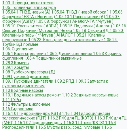
1.03. Шприцы, нагнетатели
1.05. Топливная аппаратура
1.05.04.1 ТНВД новый (А)
1.05.04. ТНВД ( новой сборки )
1.05.06.
Форсунки ( НЗТА г.Ногинск )
1.05.10.1 Распылители (А)
1.05.07.
Форсунки (АЗПИ)
1.05.08. Форсунки ( Аналог,ЧТА г.Чугуев )
1.05.10. Распылители ( АЗПИ )
1.05.15. Подкачки ( Аналог )
1.05.16
Секции, Подкачки (Моторпал) Чехия
1.05.18. Секции ВД
1.05.20.
Клапанные пары ( г.Чугуев );АНАЛОГ
1.05.21. Клапаны
перепускные
1.05.23. Кольца медные и алюминевые
1.05.24.
Трубки ВД прямые
1.06. Сцепление
1.06.1 Валы сцепления
1.06.2 Диски сцепления
1.06.3 Корзины
сцепления
1.06.4 Подшипники выжимные
1.28.3 Камеры
1.39.1 Хомуты
1.08 Турбокомпрессоры (Д)
1.09 Пусковой двигатель
1.09.1 Пусковые двигатели
1.09.2 РПД
1.09.3 Запчасти к
пусковым двигателям
1.10 Водяные насосы
1.10.1 Водяные насосы ремонт
1.10.2 Водяные насосы новые
1.11 ГУРы
1.12 Фильтры циклонные
1.16 Гидравлика
1.16.1.01 Гидроцилиндры КЗТЗ
1.16.1.04 Гидроцилиндры
телескопические (ГЦТ)
1.16.2 Р/К для ГЦ (КЗТЗ)
1.16.3 Р/К для ГЦ
(М+П)
1.16.1.02 Гидроцилиндры
1.16.3.1 Штоки (КЗТЗ)
1.16.4
Распределители
1.16.5 Муфты разр., соед., угловые
1.16.6