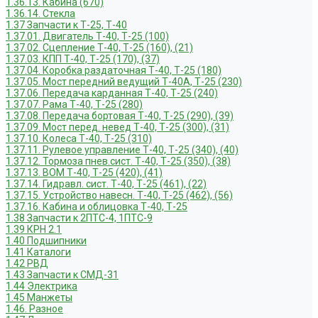
1.36.13. Кабина (670)
1.36.14. Стекла
1.37 Запчасти к Т-25, Т-40
1.37.01. Двигатель Т-40, Т-25 (100)
1.37.02. Сцепление Т-40, Т-25 (160), (21)
1.37.03. КПП Т-40, Т-25 (170), (37)
1.37.04. Коробка раздаточная Т-40, Т-25 (180)
1.37.05. Мост передний ведущий Т-40А, Т-25 (230)
1.37.06. Передача карданная Т-40, Т-25 (240)
1.37.07. Рама Т-40, Т-25 (280)
1.37.08. Передача бортовая Т-40, Т-25 (290), (39)
1.37.09. Мост перед. невед Т-40, Т-25 (300), (31)
1.37.10. Колеса Т-40, Т-25 (310)
1.37.11. Рулевое управление Т-40, Т-25 (340), (40)
1.37.12. Тормоза пнев.сист. Т-40, Т-25 (350), (38)
1.37.13. ВОМ Т-40, Т-25 (420), (41)
1.37.14. Гидравл. сист. Т-40, Т-25 (461), (22)
1.37.15. Устройство навесн. Т-40, Т-25 (462), (56)
1.37.16. Кабина и облицовка Т-40, Т-25
1.38 Запчасти к 2ПТС-4, 1ПТС-9
1.39 КРН 2.1
1.40 Подшипники
1.41 Каталоги
1.42 РВД
1.43 Запчасти к СМД-31
1.44 Электрика
1.45 Манжеты
1.46. Разное