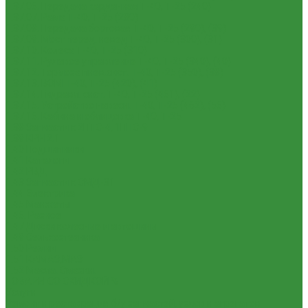
1.37.06. Передача карданная Т-40, Т-25 (240)
1.37.07. Рама Т-40, Т-25 (280)
1.37.08. Передача бортовая Т-40, Т-25 (290), (39)
1.37.09. Мост перед. невед Т-40, Т-25 (300), (31)
1.37.10. Колеса Т-40, Т-25 (310)
1.37.11. Рулевое управление Т-40, Т-25 (340), (40)
1.37.12. Тормоза пнев.сист. Т-40, Т-25 (350), (38)
1.37.13. ВОМ Т-40, Т-25 (420), (41)
1.37.14. Гидравл. сист. Т-40, Т-25 (461), (22)
1.37.15. Устройство навесн. Т-40, Т-25 (462), (56)
1.37.16. Кабина и облицовка Т-40, Т-25
1.38 Запчасти к 2ПТС-4, 1ПТС-9
1.39 КРН 2.1
1.40 Подшипники
1.41 Каталоги
1.42 РВД
1.43 Запчасти к СМД-31
1.44 Электрика
1.45 Манжеты
1.46. Разное
1.47 Диски колесные и автошины
1.49 Сельхозтехника
1.50 Ремни
1.51 КАМАЗ,МАЗ
1.52 Масла. Смазки.
ТОВАРЫ СО СКИДКОЙ %
Услуги
Ремонт и реставрация б/у запчастей, узлов и агрегатов