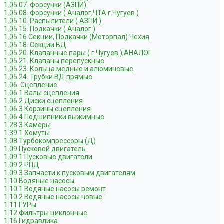
1.05.07. Форсунки (АЗПИ)
1.05.08. Форсунки ( Аналог,ЧТА г.Чугуев )
1.05.10. Распылители ( АЗПИ )
1.05.15. Подкачки ( Аналог )
1.05.16 Секции, Подкачки (Моторпал) Чехия
1.05.18. Секции ВД
1.05.20. Клапанные пары ( г.Чугуев );АНАЛОГ
1.05.21. Клапаны перепускные
1.05.23. Кольца медные и алюминевые
1.05.24. Трубки ВД прямые
1.06. Сцепление
1.06.1 Валы сцепления
1.06.2 Диски сцепления
1.06.3 Корзины сцепления
1.06.4 Подшипники выжимные
1.28.3 Камеры
1.39.1 Хомуты
1.08 Турбокомпрессоры (Д)
1.09 Пусковой двигатель
1.09.1 Пусковые двигатели
1.09.2 РПД
1.09.3 Запчасти к пусковым двигателям
1.10 Водяные насосы
1.10.1 Водяные насосы ремонт
1.10.2 Водяные насосы новые
1.11 ГУРы
1.12 Фильтры циклонные
1.16 Гидравлика