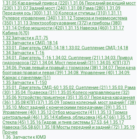
1.31.05 Карданный привод (220)
1.31.06 Передний ведущий мост
(230)
1.31.07 Задний мост (240)
1.31.08 Рама (280)
1.31.09
Передняя ось (300)
1.31.10 Колеса и ступицы (310)
1.31.11
Рулевое управление (340)
1.31.12 Тормоза и пневмосистема
(350)
1.31.13 Электрооборудование (372) и приборы (380)
1.31.14 Отбор мощности (420)
1.31.15 Навеска (460)
1.31.17
Кабина (670)
1.32 Запчасти к ДТ-75
1.33 Запчасти к СМД-18,14
1.33.01. Двигатель СМД-14,18
1.33.02. Сцепление СМД-14,18
1.34 Запчасти к Т-16
1.34.01. Двигатель Т-16
1.34.02. Сцепление (21)
1.34.03. Привод
гидронасоса (22)
1.34.04. Мост передний (31)
1.34.05. КПП (37)
1.34.06. Рукав левый и правый с тормозом (38)
1.34.07. Передача
бортовая правая и левая (39)
1.34.08. Управление (40)
1.34.09.
Каркас с панелями (51)
1.35 Запчасти к Т-150
1.35.01. Двигатель СМД-60
1.35.02. Сцепление (21)
1.35.03. Рама
(30)
1.35.04. Подвеска (31)
1.35.05 Колесо направляющее (32)
1.35.06 Устройство прицепное (35)
1.35.07. Передача карданная
(36)
1.35.08 КПП (37)
1.35.09 Тормоз колесный, мост задний Г (38)
1.35.10. Мост задний с коническими передачами (39)
1.35.11
Управление (40)
1.35.12 Отбор мощности (41)
1.35.13 Тормоз
центральный (46)
1.35.14 Кабина, облицовка (45,47,66)
1.35.15
Стекла (45)
1.35.16 Гидрав. и пнев.системы 57,53, 64
1.35.17
Навеска (56,58,60)
1.35.18 Мосты передний и задний (72)
1.35.19
Прочее
1.36. Запчасти к ЮМЗ