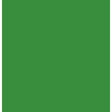
1.06. Сцепление
1.06.1 Валы сцепления
1.06.2 Диски сцепления
1.06.3 Корзины сцепления
1.06.4 Подшипники выжимные
1.28.3 Камеры
1.39.1 Хомуты
1.08 Турбокомпрессоры (Д)
1.09 Пусковой двигатель
1.09.1 Пусковые двигатели
1.09.2 РПД
1.09.3 Запчасти к пусковым двигателям
1.10 Водяные насосы
1.10.1 Водяные насосы ремонт
1.10.2 Водяные насосы новые
1.11 ГУРы
1.12 Фильтры циклонные
1.16 Гидравлика
1.16.1.01 Гидроцилиндры КЗТЗ
1.16.1.04 Гидроцилиндры телескопические (ГЦТ)
1.16.2 Р/К для ГЦ (КЗТЗ)
1.16.3 Р/К для ГЦ (М+П)
1.16.1.02 Гидроцилиндры
1.16.3.1 Штоки (КЗТЗ)
1.16.4 Распределители
Гидрораспределители новые (А)
Гидрораспределители
Гидрораспределители (под новые)