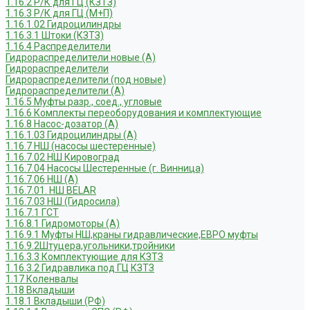
1.16.2 Р/К для ГЦ (КЗТЗ)
1.16.3 Р/К для ГЦ (М+П)
1.16.1.02 Гидроцилиндры
1.16.3.1 Штоки (КЗТЗ)
1.16.4 Распределители
Гидрораспределители новые (А)
Гидрораспределители
Гидрораспределители (под новые)
Гидрораспределители (А)
1.16.5 Муфты разр., соед., угловые
1.16.6 Комплекты переоборудования и комплектующие
1.16.8 Насос-дозатор (А)
1.16.1.03 Гидроцилиндры (А)
1.16.7 НШ (насосы шестеренные)
1.16.7.02 НШ Кировоград
1.16.7.04 Насосы Шестеренные (г. Винница)
1.16.7.06 НШ (А)
1.16.7.01. НШ BELAR
1.16.7.03 НШ (Гидросила)
1.16.7.1 ГСТ
1.16.8.1 Гидромоторы (А)
1.16.9.1 Муфты НШ,краны гидравлические,ЕВРО муфты
1.16.9.2Штуцера,угольники,тройники
1.16.3.3 Комплектующие для КЗТЗ
1.16.3.2 Гидравлика под ГЦ КЗТЗ
1.17 Коленвалы
1.18 Вкладыши
1.18.1 Вкладыши (РФ)