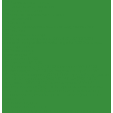
1.20 Шатуны, втулки шатуна
1.21 Гильзо-поршневые группы
1.22 Кольца поршневые
1.23 Комплекты прокладок двигателя
1.24 Прокладки ГБЦ
1.25 Фильтры
1.26 Радиаторы водяные, масляные; сердцевины, баки
1.27 Патрубки
1.28 Стартеры, генераторы
1.28.1 Стартеры, генераторы AKITA, SLOVAK, ТТВ
1.28.1.1
Запчасти стартеров Slovak, Akita, Magneton
1.28.2 Стартеры,
генераторы аналог
1.29 Ремкомплекты
Прокладки для РТ
1.30 Запчасти к К-700
1.31. Запчасти к МТЗ-80
1.31.01 Двигатель Д-240
1.31.02 Сцепление (160)
1.31.03
Коробка передач (170)
1.31.04 Раздаточная коробка (180)
1.31.05 Карданный привод (220)
1.31.06 Передний ведущий мост
(230)
1.31.07 Задний мост (240)
1.31.08 Рама (280)
1.31.09
Передняя ось (300)
1.31.10 Колеса и ступицы (310)
1.31.11
Рулевое управление (340)
1.31.12 Тормоза и пневмосистема
(350)
1.31.13 Электрооборудование (372) и приборы (380)
1.31.14 Отбор мощности (420)
1.31.15 Навеска (460)
1.31.17
Кабина (670)
1.32 Запчасти к ДТ-75
1.33 Запчасти к СМД-18,14
1.33.01. Двигатель СМД-14,18
1.33.02. Сцепление СМД-14,18