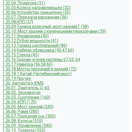
1.35.04. Подвеска (31)
1.35.05 Колесо направляющее (32)
1.35.06 Устройство прицепное (35)
1.35.07. Передача карданная (36)
1.35.08 КПП (37)
1.35.09 Тормоз колесный, мост задний Г (38)
1.35.10. Мост задний с коническими передачами (39)
1.35.11 Управление (40)
1.35.12 Отбор мощности (41)
1.35.13 Тормоз центральный (46)
1.35.14 Кабина, облицовка (45,47,66)
1.35.15 Стекла (45)
1.35.16 Гидрав. и пнев.системы 57,53, 64
1.35.17 Навеска (56,58,60)
1.35.18 Мосты передний и задний (72)
1.35.18.1 Китай (Челябинский мост)
1.35.19 Прочее
1.36. Запчасти к ЮМЗ
1.36.01. Двигатель Д-65
1.36.02. Экскаватор
1.36.03. Сцепление (160)
1.36.04. КПП (170)
1.36.05. Мост задний (240)
1.36.06. Рама (280)
1.36.07. Передняя ось (300)
1.36.08. Колеса (310)
1.36.09. Управление (340)
1.36.10. Тормоза (350)