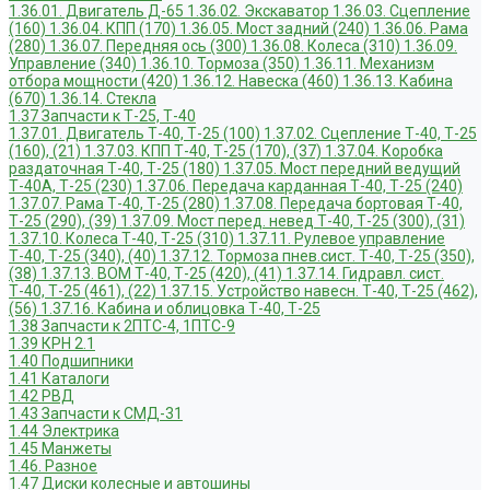
1.36.01. Двигатель Д-65
1.36.02. Экскаватор
1.36.03. Сцепление
(160)
1.36.04. КПП (170)
1.36.05. Мост задний (240)
1.36.06. Рама
(280)
1.36.07. Передняя ось (300)
1.36.08. Колеса (310)
1.36.09.
Управление (340)
1.36.10. Тормоза (350)
1.36.11. Механизм
отбора мощности (420)
1.36.12. Навеска (460)
1.36.13. Кабина
(670)
1.36.14. Стекла
1.37 Запчасти к Т-25, Т-40
1.37.01. Двигатель Т-40, Т-25 (100)
1.37.02. Сцепление Т-40, Т-25
(160), (21)
1.37.03. КПП Т-40, Т-25 (170), (37)
1.37.04. Коробка
раздаточная Т-40, Т-25 (180)
1.37.05. Мост передний ведущий
Т-40А, Т-25 (230)
1.37.06. Передача карданная Т-40, Т-25 (240)
1.37.07. Рама Т-40, Т-25 (280)
1.37.08. Передача бортовая Т-40,
Т-25 (290), (39)
1.37.09. Мост перед. невед Т-40, Т-25 (300), (31)
1.37.10. Колеса Т-40, Т-25 (310)
1.37.11. Рулевое управление
Т-40, Т-25 (340), (40)
1.37.12. Тормоза пнев.сист. Т-40, Т-25 (350),
(38)
1.37.13. ВОМ Т-40, Т-25 (420), (41)
1.37.14. Гидравл. сист.
Т-40, Т-25 (461), (22)
1.37.15. Устройство навесн. Т-40, Т-25 (462),
(56)
1.37.16. Кабина и облицовка Т-40, Т-25
1.38 Запчасти к 2ПТС-4, 1ПТС-9
1.39 КРН 2.1
1.40 Подшипники
1.41 Каталоги
1.42 РВД
1.43 Запчасти к СМД-31
1.44 Электрика
1.45 Манжеты
1.46. Разное
1.47 Диски колесные и автошины