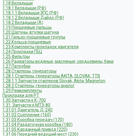
1.18 Вкладыши
1.18.1 Вкладыши (РФ)
1.18.1.1 Вкладыши ЗПС (РФ)
1.18.1.2 Вкладыши Дайдо (РФ)
1.18.2 Вкладыши (А)
1.19 Поршневые пальцы
1.20 Шатуны, втулки шатуна
1.21 Гильзо-поршневые группы
1.22 Кольца поршневые
1.23 Комплекты прокладок двигателя
1.24 Прокладки ГБЦ
1.25 Фильтры
1.26 Радиаторы водяные, масляные; сердцевины, баки
1.27 Патрубки
1.28 Стартеры, генераторы
1.28.1 Стартеры, генераторы AKITA, SLOVAK, ТТВ
1.28.1.1 Запчасти стартеров Slovak, Akita, Magneton
1.28.2 Стартеры, генераторы аналог
1.29 Ремкомплекты
Прокладки для РТ
1.30 Запчасти к К-700
1.31. Запчасти к МТЗ-80
1.31.01 Двигатель Д-240
1.31.02 Сцепление (160)
1.31.03 Коробка передач (170)
1.31.04 Раздаточная коробка (180)
1.31.05 Карданный привод (220)
1.31.06 Передний ведущий мост (230)