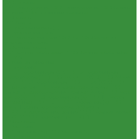
1.06. Сцепление
1.06.1 Валы сцепления
1.06.2 Диски сцепления
1.06.3 Корзины
сцепления
1.06.4 Подшипники выжимные
1.28.3 Камеры
1.39.1 Хомуты
1.08 Турбокомпрессоры (Д)
1.09 Пусковой двигатель
1.09.1 Пусковые двигатели
1.09.2 РПД
1.09.3 Запчасти к
пусковым двигателям
1.10 Водяные насосы
1.10.1 Водяные насосы ремонт
1.10.2 Водяные насосы новые
1.11 ГУРы
1.12 Фильтры циклонные
1.16 Гидравлика
1.16.1.01 Гидроцилиндры КЗТЗ
1.16.1.04 Гидроцилиндры
телескопические (ГЦТ)
1.16.2 Р/К для ГЦ (КЗТЗ)
1.16.3 Р/К для ГЦ
(М+П)
1.16.1.02 Гидроцилиндры
1.16.3.1 Штоки (КЗТЗ)
1.16.4
Распределители
1.16.5 Муфты разр., соед., угловые
1.16.6
Комплекты переоборудования и комплектующие
1.16.8 Насос-
дозатор (А)
1.16.1.03 Гидроцилиндры (А)
1.16.7 НШ (насосы
шестеренные)
1.16.7.1 ГСТ
1.16.8.1 Гидромоторы (А)
1.16.9.1
Муфты НШ,краны гидравлические,ЕВРО муфты
1.16.9.2Штуцера,угольники,тройники
1.16.3.3 Комплектующие
для КЗТЗ
1.16.3.2 Гидравлика под ГЦ КЗТЗ
1.17 Коленвалы
1.18 Вкладыши
1.18.1 Вкладыши (РФ)
1.18.2 Вкладыши (А)
1.19 Поршневые пальцы