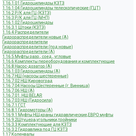
1.16.1.01 Гидроцилиндры КЗТЗ
1.16.1.04 Гидроцилиндры телескопические (ГЦТ)
1.16.2 Р/К для ГЦ (КЗТЗ)
1.16.3 Р/К для ГЦ (М+П)
1.16.1.02 Гидроцилиндры
1.16.3.1 Штоки (КЗТЗ)
1.16.4 Распределители
Гидрораспределители новые (А)
Гидрораспределители
Гидрораспределители (под новые)
Гидрораспределители (А)
1.16.5 Муфты разр., соед., угловые
1.16.6 Комплекты переоборудования и комплектующие
1.16.8 Насос-дозатор (А)
1.16.1.03 Гидроцилиндры (А)
1.16.7 НШ (насосы шестеренные)
1.16.7.02 НШ Кировоград
1.16.7.04 Насосы Шестеренные (г. Винница)
1.16.7.06 НШ (А)
1.16.7.01. НШ BELAR
1.16.7.03 НШ (Гидросила)
1.16.7.1 ГСТ
1.16.8.1 Гидромоторы (А)
1.16.9.1 Муфты НШ,краны гидравлические,ЕВРО муфты
1.16.9.2Штуцера,угольники,тройники
1.16.3.3 Комплектующие для КЗТЗ
1.16.3.2 Гидравлика под ГЦ КЗТЗ
1.17 Коленвалы