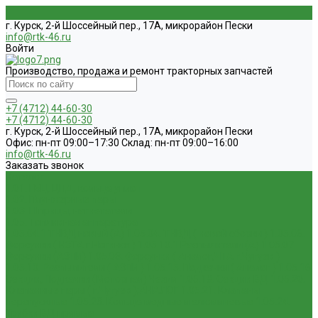
г. Курск, 2-й Шоссейный пер., 17А, микрорайон Пески
info@rtk-46.ru
Войти
Производство, продажа и ремонт тракторных запчастей
+7 (4712) 44-60-30
+7 (4712) 44-60-30
г. Курск, 2-й Шоссейный пер., 17А, микрорайон Пески
Офис: пн-пт 09:00–17:30 Склад: пн-пт 09:00–16:00
info@rtk-46.ru
Заказать звонок
Каталог
1.01. ГБЦ, ЦПД, кольца уплот
1.02. Плунжерные пары
1.03. Шприцы, нагнетатели
1.05. Топливная аппаратура
1.05.04.1 ТНВД новый (А)
1.05.04. ТНВД ( новой сборки )
1.05.06.
Форсунки ( НЗТА г.Ногинск )
1.05.10.1 Распылители (А)
1.05.07.
Форсунки (АЗПИ)
1.05.08. Форсунки ( Аналог,ЧТА г.Чугуев )
1.05.10. Распылители ( АЗПИ )
1.05.15. Подкачки ( Аналог )
1.05.16
Секции, Подкачки (Моторпал) Чехия
1.05.18. Секции ВД
1.05.20.
Клапанные пары ( г.Чугуев );АНАЛОГ
1.05.21. Клапаны
перепускные
1.05.23. Кольца медные и алюминевые
1.05.24.
Трубки ВД прямые