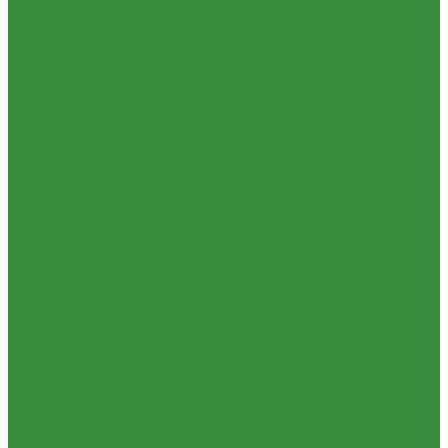
Т-40А, Т-25 (230)
1.37.06. Передача карданная Т-40, Т-25 (240)
1.37.07. Рама Т-40, Т-25 (280)
1.37.08. Передача бортовая Т-40,
Т-25 (290), (39)
1.37.09. Мост перед. невед Т-40, Т-25 (300), (31)
1.37.10. Колеса Т-40, Т-25 (310)
1.37.11. Рулевое управление
Т-40, Т-25 (340), (40)
1.37.12. Тормоза пнев.сист. Т-40, Т-25 (350),
(38)
1.37.13. ВОМ Т-40, Т-25 (420), (41)
1.37.14. Гидравл. сист.
Т-40, Т-25 (461), (22)
1.37.15. Устройство навесн. Т-40, Т-25 (462),
(56)
1.37.16. Кабина и облицовка Т-40, Т-25
1.38 Запчасти к 2ПТС-4, 1ПТС-9
1.39 КРН 2.1
1.40 Подшипники
1.41 Каталоги
1.42 РВД
1.43 Запчасти к СМД-31
1.44 Электрика
1.45 Манжеты
1.46. Разное
1.47 Диски колесные и автошины
1.49 Сельхозтехника
1.50 Ремни
1.51 КАМАЗ,МАЗ
1.52 Масла. Смазки.
ТОВАРЫ СО СКИДКОЙ %
Услуги
Ремонт и реставрация б/у запчастей, узлов и агрегатов
Услуги по ремонту и реставрации запасных частей, узлов и
агрегатов
Компания