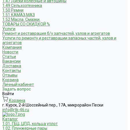
1.47 Диски колесные и автошины
1.49 Сельхозтехника
1.50 Ремни
1.51 КАМАЗ,МАЗ
1.52 Масла. Смазки.
ТОВАРЫ СО СКИДКОЙ %
Услуги
Ремонт и реставрация б/у запчастей, узлов и агрегатов
Услуги по ремонту и реставрации запасных частей, узлов и
агрегатов
Компания
Новости
Статьи
Вакансии
Доставка
Контакты
Отзывы
Корзина
Личный кабинет
Задать вопрос
Войти
Корзина
г. Курск, 2-й Шоссейный пер., 17А, микрорайон Пески
info@rtk-46.ru
Каталог
1.01. ГБЦ, ЦПД, кольца уплот
1.02. Плунжерные пары