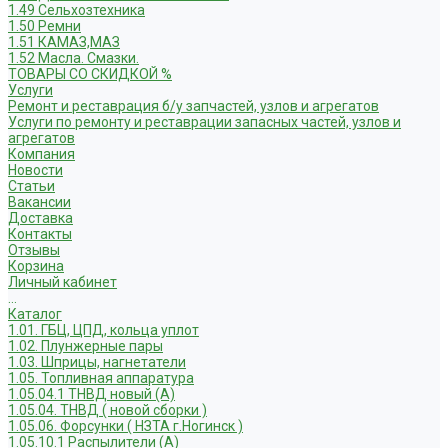
1.49 Сельхозтехника
1.50 Ремни
1.51 КАМАЗ,МАЗ
1.52 Масла. Смазки.
ТОВАРЫ СО СКИДКОЙ %
Услуги
Ремонт и реставрация б/у запчастей, узлов и агрегатов
Услуги по ремонту и реставрации запасных частей, узлов и
агрегатов
Компания
Новости
Статьи
Вакансии
Доставка
Контакты
Отзывы
Корзина
Личный кабинет
...
Каталог
1.01. ГБЦ, ЦПД, кольца уплот
1.02. Плунжерные пары
1.03. Шприцы, нагнетатели
1.05. Топливная аппаратура
1.05.04.1 ТНВД новый (А)
1.05.04. ТНВД ( новой сборки )
1.05.06. Форсунки ( НЗТА г.Ногинск )
1.05.10.1 Распылители (А)