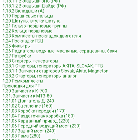
1.18.1.1 Вкладыши ЗПС (РФ)
1.18.1.2 Вкладыши Дайдо (РФ)
1.18.2 Вкладыши (А)
1.19 Поршневые пальцы
1.20 Шатуны, втулки шатуна
1.21 Гильзо-поршневые группы
1.22 Кольца поршневые
1.23 Комплекты прокладок двигателя
1.24 Прокладки ГБЦ
1.25 Фильтры
1.26 Радиаторы водяные, масляные; сердцевины, баки
1.27 Патрубки
1.28 Стартеры, генераторы
1.28.1 Стартеры, генераторы AKITA, SLOVAK, ТТВ
1.28.1.1 Запчасти стартеров Slovak, Akita, Magneton
1.28.2 Стартеры, генераторы аналог
1.29 Ремкомплекты
Прокладки для РТ
1.30 Запчасти к К-700
1.31. Запчасти к МТЗ-80
1.31.01 Двигатель Д-240
1.31.02 Сцепление (160)
1.31.03 Коробка передач (170)
1.31.04 Раздаточная коробка (180)
1.31.05 Карданный привод (220)
1.31.06 Передний ведущий мост (230)
1.31.07 Задний мост (240)
1.31.08 Рама (280)