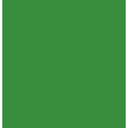
1.24 Прокладки ГБЦ
1.25 Фильтры
1.26 Радиаторы водяные, масляные; сердцевины, баки
1.27 Патрубки
1.28 Стартеры, генераторы
1.28.1 Стартеры, генераторы AKITA, SLOVAK, ТТВ
1.28.1.1 Запчасти стартеров Slovak, Akita, Magneton
1.28.2 Стартеры, генераторы аналог
1.29 Ремкомплекты
Прокладки для РТ
1.30 Запчасти к К-700
1.31. Запчасти к МТЗ-80
1.31.01 Двигатель Д-240
1.31.02 Сцепление (160)
1.31.03 Коробка передач (170)
1.31.04 Раздаточная коробка (180)
1.31.05 Карданный привод (220)
1.31.06 Передний ведущий мост (230)
1.31.07 Задний мост (240)
1.31.08 Рама (280)
1.31.09 Передняя ось (300)
1.31.10 Колеса и ступицы (310)
1.31.11 Рулевое управление (340)
1.31.12 Тормоза и пневмосистема (350)
1.31.13 Электрооборудование (372) и приборы (380)
1.31.14 Отбор мощности (420)
1.31.15 Навеска (460)
1.31.17 Кабина (670)