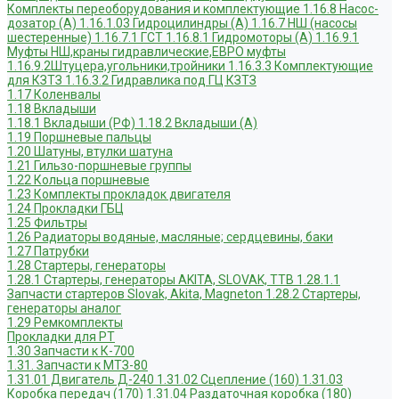
Комплекты переоборудования и комплектующие
1.16.8 Насос-
дозатор (А)
1.16.1.03 Гидроцилиндры (А)
1.16.7 НШ (насосы
шестеренные)
1.16.7.1 ГСТ
1.16.8.1 Гидромоторы (А)
1.16.9.1
Муфты НШ,краны гидравлические,ЕВРО муфты
1.16.9.2Штуцера,угольники,тройники
1.16.3.3 Комплектующие
для КЗТЗ
1.16.3.2 Гидравлика под ГЦ КЗТЗ
1.17 Коленвалы
1.18 Вкладыши
1.18.1 Вкладыши (РФ)
1.18.2 Вкладыши (А)
1.19 Поршневые пальцы
1.20 Шатуны, втулки шатуна
1.21 Гильзо-поршневые группы
1.22 Кольца поршневые
1.23 Комплекты прокладок двигателя
1.24 Прокладки ГБЦ
1.25 Фильтры
1.26 Радиаторы водяные, масляные; сердцевины, баки
1.27 Патрубки
1.28 Стартеры, генераторы
1.28.1 Стартеры, генераторы AKITA, SLOVAK, ТТВ
1.28.1.1
Запчасти стартеров Slovak, Akita, Magneton
1.28.2 Стартеры,
генераторы аналог
1.29 Ремкомплекты
Прокладки для РТ
1.30 Запчасти к К-700
1.31. Запчасти к МТЗ-80
1.31.01 Двигатель Д-240
1.31.02 Сцепление (160)
1.31.03
Коробка передач (170)
1.31.04 Раздаточная коробка (180)