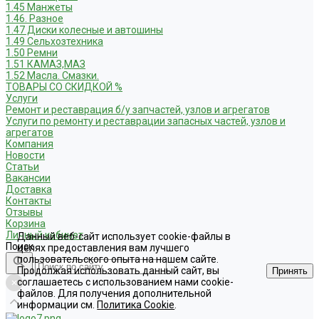
1.45 Манжеты
1.46. Разное
1.47 Диски колесные и автошины
1.49 Сельхозтехника
1.50 Ремни
1.51 КАМАЗ,МАЗ
1.52 Масла. Смазки.
ТОВАРЫ СО СКИДКОЙ %
Услуги
Ремонт и реставрация б/у запчастей, узлов и агрегатов
Услуги по ремонту и реставрации запасных частей, узлов и
агрегатов
Компания
Новости
Статьи
Вакансии
Доставка
Контакты
Отзывы
Корзина
Личный кабинет
Данный веб-сайт использует cookie-файлы в
Поиск
целях предоставления вам лучшего
пользовательского опыта на нашем сайте.
Продолжая использовать данный сайт, вы
Принять
соглашаетесь с использованием нами cookie-
файлов. Для получения дополнительной
информации см.
Политика Cookie
.