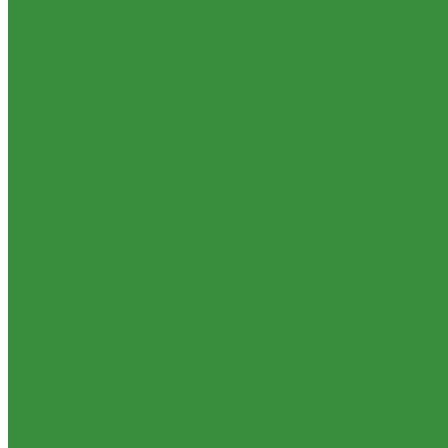
1.18.2 Вкладыши (А)
1.19 Поршневые пальцы
1.20 Шатуны, втулки шатуна
1.21 Гильзо-поршневые группы
1.22 Кольца поршневые
1.23 Комплекты прокладок двигателя
1.24 Прокладки ГБЦ
1.25 Фильтры
1.26 Радиаторы водяные, масляные; сердцевины, баки
1.27 Патрубки
1.28 Стартеры, генераторы
1.28.1 Стартеры, генераторы AKITA, SLOVAK, ТТВ
1.28.1.1 Запчасти стартеров Slovak, Akita, Magneton
1.28.2 Стартеры, генераторы аналог
1.29 Ремкомплекты
Прокладки для РТ
1.30 Запчасти к К-700
1.31. Запчасти к МТЗ-80
1.31.01 Двигатель Д-240
1.31.02 Сцепление (160)
1.31.03 Коробка передач (170)
1.31.04 Раздаточная коробка (180)
1.31.05 Карданный привод (220)
1.31.06 Передний ведущий мост (230)
1.31.07 Задний мост (240)
1.31.08 Рама (280)
1.31.09 Передняя ось (300)
1.31.10 Колеса и ступицы (310)