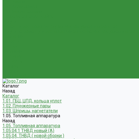
1.50 Ремни
1.51 КАМАЗ,МАЗ
1.52 Масла. Смазки.
ТОВАРЫ СО СКИДКОЙ %
Услуги
Ремонт и реставрация б/у запчастей, узлов и агрегатов
Услуги по ремонту и реставрации запасных частей, узлов и агрег
Компания
Новости
Статьи
Вакансии
Доставка
Контакты
Отзывы
Корзина
Личный кабинет
Каталог
Назад
Каталог
1.01. ГБЦ, ЦПД, кольца уплот
1.02. Плунжерные пары
1.03. Шприцы, нагнетатели
1.05. Топливная аппаратура
Назад
1.05. Топливная аппаратура
1.05.04.1 ТНВД новый (А)
1.05.04. ТНВД ( новой сборки )