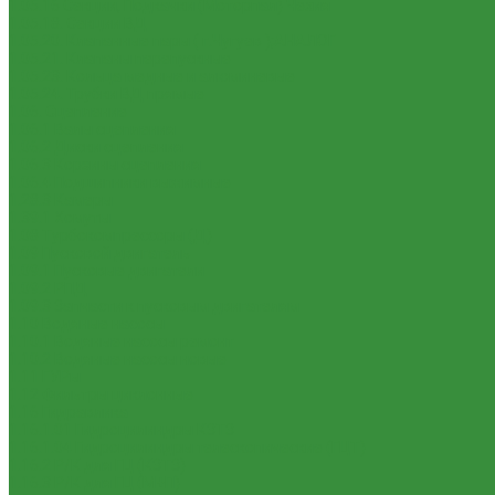
1.05.16 Секции, Подкачки (Моторпал) Чехия
1.05.18. Секции ВД
1.05.20. Клапанные пары ( г.Чугуев );АНАЛОГ
1.05.21. Клапаны перепускные
1.05.23. Кольца медные и алюминевые
1.05.24. Трубки ВД прямые
1.06. Сцепление
1.06.1 Валы сцепления
1.06.2 Диски сцепления
1.06.3 Корзины сцепления
1.06.4 Подшипники выжимные
1.28.3 Камеры
1.39.1 Хомуты
1.08 Турбокомпрессоры (Д)
1.09 Пусковой двигатель
1.09.1 Пусковые двигатели
1.09.2 РПД
1.09.3 Запчасти к пусковым двигателям
1.10 Водяные насосы
1.10.1 Водяные насосы ремонт
1.10.2 Водяные насосы новые
1.11 ГУРы
1.12 Фильтры циклонные
1.16 Гидравлика
1.16.1.01 Гидроцилиндры КЗТЗ
1.16.1.04 Гидроцилиндры телескопические (ГЦТ)
1.16.2 Р/К для ГЦ (КЗТЗ)
1.16.3 Р/К для ГЦ (М+П)