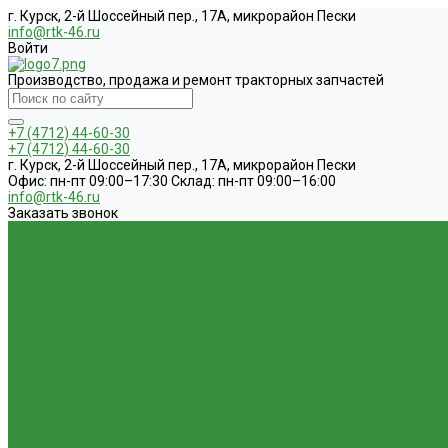
г. Курск, 2-й Шоссейный пер., 17А, микрорайон Пески
info@rtk-46.ru
Войти
Производство, продажа и ремонт тракторных запчастей
+7 (4712) 44-60-30
+7 (4712) 44-60-30
г. Курск, 2-й Шоссейный пер., 17А, микрорайон Пески
Офис: пн-пт 09:00–17:30 Склад: пн-пт 09:00–16:00
info@rtk-46.ru
Заказать звонок
...
Каталог
1.01. ГБЦ, ЦПД, кольца уплот
1.02. Плунжерные пары
1.03. Шприцы, нагнетатели
1.05. Топливная аппаратура
1.05.04.1 ТНВД новый (А)
1.05.04. ТНВД ( новой сборки )
1.05.06. Форсунки ( НЗТА г.Ногинск )
1.05.10.1 Распылители (А)
1.05.07. Форсунки (АЗПИ)
1.05.08. Форсунки ( Аналог,ЧТА г.Чугуев )
1.05.10. Распылители ( АЗПИ )
1.05.15. Подкачки ( Аналог )