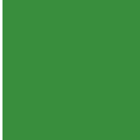
1.16.1.02 Гидроцилиндры
1.16.3.1 Штоки (КЗТЗ)
1.16.4 Распределители
Гидрораспределители новые (А)
Гидрораспределители
Гидрораспределители (под новые)
Гидрораспределители (А)
1.16.5 Муфты разр., соед., угловые
1.16.6 Комплекты переоборудования и комплектующие
1.16.8 Насос-дозатор (А)
1.16.1.03 Гидроцилиндры (А)
1.16.7 НШ (насосы шестеренные)
1.16.7.02 НШ Кировоград
1.16.7.04 Насосы Шестеренные (г. Винница)
1.16.7.06 НШ (А)
1.16.7.01. НШ BELAR
1.16.7.03 НШ (Гидросила)
1.16.7.1 ГСТ
1.16.8.1 Гидромоторы (А)
1.16.9.1 Муфты НШ,краны гидравлические,ЕВРО муфты
1.16.9.2Штуцера,угольники,тройники
1.16.3.3 Комплектующие для КЗТЗ
1.16.3.2 Гидравлика под ГЦ КЗТЗ
1.17 Коленвалы
1.18 Вкладыши
1.18.1 Вкладыши (РФ)
1.18.1.1 Вкладыши ЗПС (РФ)
1.18.1.2 Вкладыши Дайдо (РФ)