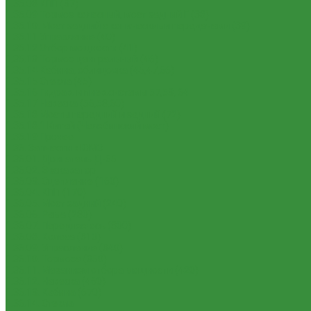
1.35.08 КПП (37)
1.35.09 Тормоз колесный, мост задний Г (38)
1.35.10. Мост задний с коническими передачами (39)
1.35.11 Управление (40)
1.35.12 Отбор мощности (41)
1.35.13 Тормоз центральный (46)
1.35.14 Кабина, облицовка (45,47,66)
1.35.15 Стекла (45)
1.35.16 Гидрав. и пнев.системы 57,53, 64
1.35.17 Навеска (56,58,60)
1.35.18 Мосты передний и задний (72)
1.35.18.1 Китай (Челябинский мост)
1.35.19 Прочее
1.36. Запчасти к ЮМЗ
1.36.01. Двигатель Д-65
1.36.02. Экскаватор
1.36.03. Сцепление (160)
1.36.04. КПП (170)
1.36.05. Мост задний (240)
1.36.06. Рама (280)
1.36.07. Передняя ось (300)
1.36.08. Колеса (310)
1.36.09. Управление (340)
1.36.10. Тормоза (350)
1.36.11. Механизм отбора мощности (420)
1.36.12. Навеска (460)
1.36.13. Кабина (670)
1.36.14. Стекла