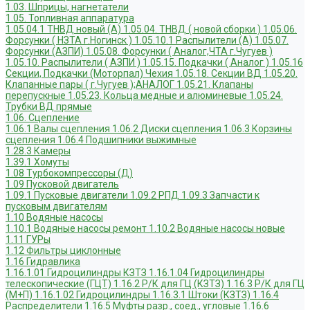
1.03. Шприцы, нагнетатели
1.05. Топливная аппаратура
1.05.04.1 ТНВД новый (А)
1.05.04. ТНВД ( новой сборки )
1.05.06.
Форсунки ( НЗТА г.Ногинск )
1.05.10.1 Распылители (А)
1.05.07.
Форсунки (АЗПИ)
1.05.08. Форсунки ( Аналог,ЧТА г.Чугуев )
1.05.10. Распылители ( АЗПИ )
1.05.15. Подкачки ( Аналог )
1.05.16
Секции, Подкачки (Моторпал) Чехия
1.05.18. Секции ВД
1.05.20.
Клапанные пары ( г.Чугуев );АНАЛОГ
1.05.21. Клапаны
перепускные
1.05.23. Кольца медные и алюминевые
1.05.24.
Трубки ВД прямые
1.06. Сцепление
1.06.1 Валы сцепления
1.06.2 Диски сцепления
1.06.3 Корзины
сцепления
1.06.4 Подшипники выжимные
1.28.3 Камеры
1.39.1 Хомуты
1.08 Турбокомпрессоры (Д)
1.09 Пусковой двигатель
1.09.1 Пусковые двигатели
1.09.2 РПД
1.09.3 Запчасти к
пусковым двигателям
1.10 Водяные насосы
1.10.1 Водяные насосы ремонт
1.10.2 Водяные насосы новые
1.11 ГУРы
1.12 Фильтры циклонные
1.16 Гидравлика
1.16.1.01 Гидроцилиндры КЗТЗ
1.16.1.04 Гидроцилиндры
телескопические (ГЦТ)
1.16.2 Р/К для ГЦ (КЗТЗ)
1.16.3 Р/К для ГЦ
(М+П)
1.16.1.02 Гидроцилиндры
1.16.3.1 Штоки (КЗТЗ)
1.16.4
Распределители
1.16.5 Муфты разр., соед., угловые
1.16.6