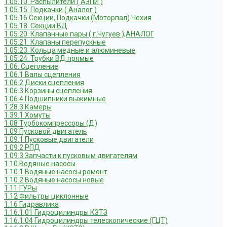
1.05.10. Распылители ( АЗПИ )
1.05.15. Подкачки ( Аналог )
1.05.16 Секции, Подкачки (Моторпал) Чехия
1.05.18. Секции ВД
1.05.20. Клапанные пары ( г.Чугуев );АНАЛОГ
1.05.21. Клапаны перепускные
1.05.23. Кольца медные и алюминевые
1.05.24. Трубки ВД прямые
1.06. Сцепление
1.06.1 Валы сцепления
1.06.2 Диски сцепления
1.06.3 Корзины сцепления
1.06.4 Подшипники выжимные
1.28.3 Камеры
1.39.1 Хомуты
1.08 Турбокомпрессоры (Д)
1.09 Пусковой двигатель
1.09.1 Пусковые двигатели
1.09.2 РПД
1.09.3 Запчасти к пусковым двигателям
1.10 Водяные насосы
1.10.1 Водяные насосы ремонт
1.10.2 Водяные насосы новые
1.11 ГУРы
1.12 Фильтры циклонные
1.16 Гидравлика
1.16.1.01 Гидроцилиндры КЗТЗ
1.16.1.04 Гидроцилиндры телескопические (ГЦТ)