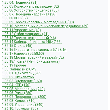
1.35.04. Подвеска (31)
1.35.05 Колесо направляющее (32)
1.35.06 Устройство прицепное (35)
1.35.07. Передача карданная (36)
1.35.08 КПП (37)
1.35.09 Тормоз колесный, мост задний Г (38)
1.35.10. Мост задний с коническими передачами (39)
1.35.11 Управление (40)
1.35.12 Отбор мощности (41)
1.35.13 Тормоз центральный (46)
1.35.14 Кабина, облицовка (45,47,66)
1.35.15 Стекла (45)
1.35.16 Гидрав. и пнев.системы 57,53, 64
1.35.17 Навеска (56,58,60)
1.35.18 Мосты передний и задний (72)
1.35.18.1 Китай (Челябинский мост)
1.35.19 Прочее
1.36. Запчасти к ЮМЗ
1.36.01. Двигатель Д-65
1.36.02. Экскаватор
1.36.03. Сцепление (160)
1.36.04. КПП (170)
1.36.05. Мост задний (240)
1.36.06. Рама (280)
1.36.07. Передняя ось (300)
1.36.08. Колеса (310)
1.36.09. Управление (340)
1.36.10. Тормоза (350)