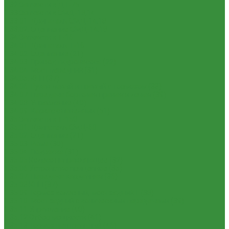
1.32 Запчасти к ДТ-75
1.33 Запчасти к СМД-18,14
1.33.01. Двигатель СМД-14,18
1.33.02. Сцепление СМД-14,18
1.34 Запчасти к Т-16
1.34.01. Двигатель Т-16
1.34.02. Сцепление (21)
1.34.03. Привод гидронасоса (22)
1.34.04. Мост передний (31)
1.34.05. КПП (37)
1.34.06. Рукав левый и правый с тормозом (38)
1.34.07. Передача бортовая правая и левая (39)
1.34.08. Управление (40)
1.34.09. Каркас с панелями (51)
1.35 Запчасти к Т-150
1.35.01. Двигатель СМД-60
1.35.02. Сцепление (21)
1.35.03. Рама (30)
1.35.04. Подвеска (31)
1.35.05 Колесо направляющее (32)
1.35.06 Устройство прицепное (35)
1.35.07. Передача карданная (36)
1.35.08 КПП (37)
1.35.09 Тормоз колесный, мост задний Г (38)
1.35.10. Мост задний с коническими передачами (39)
1.35.11 Управление (40)
1.35.12 Отбор мощности (41)
1.35.13 Тормоз центральный (46)