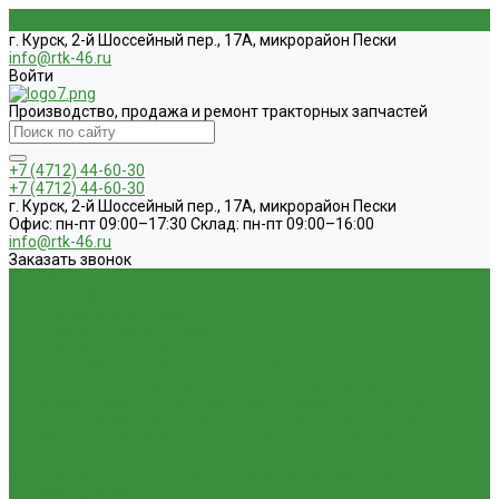
г. Курск, 2-й Шоссейный пер., 17А, микрорайон Пески
info@rtk-46.ru
Войти
Производство, продажа и ремонт тракторных запчастей
+7 (4712) 44-60-30
+7 (4712) 44-60-30
г. Курск, 2-й Шоссейный пер., 17А, микрорайон Пески
Офис: пн-пт 09:00–17:30 Склад: пн-пт 09:00–16:00
info@rtk-46.ru
Заказать звонок
Каталог
1.01. ГБЦ, ЦПД, кольца уплот
1.02. Плунжерные пары
1.03. Шприцы, нагнетатели
1.05. Топливная аппаратура
1.05.04.1 ТНВД новый (А)
1.05.04. ТНВД ( новой сборки )
1.05.06.
Форсунки ( НЗТА г.Ногинск )
1.05.10.1 Распылители (А)
1.05.07.
Форсунки (АЗПИ)
1.05.08. Форсунки ( Аналог,ЧТА г.Чугуев )
1.05.10. Распылители ( АЗПИ )
1.05.15. Подкачки ( Аналог )
1.05.16
Секции, Подкачки (Моторпал) Чехия
1.05.18. Секции ВД
1.05.20.
Клапанные пары ( г.Чугуев );АНАЛОГ
1.05.21. Клапаны
перепускные
1.05.23. Кольца медные и алюминевые
1.05.24.
Трубки ВД прямые