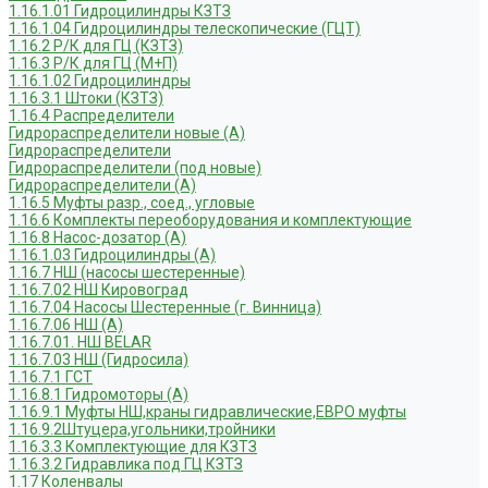
1.16.1.01 Гидроцилиндры КЗТЗ
1.16.1.04 Гидроцилиндры телескопические (ГЦТ)
1.16.2 Р/К для ГЦ (КЗТЗ)
1.16.3 Р/К для ГЦ (М+П)
1.16.1.02 Гидроцилиндры
1.16.3.1 Штоки (КЗТЗ)
1.16.4 Распределители
Гидрораспределители новые (А)
Гидрораспределители
Гидрораспределители (под новые)
Гидрораспределители (А)
1.16.5 Муфты разр., соед., угловые
1.16.6 Комплекты переоборудования и комплектующие
1.16.8 Насос-дозатор (А)
1.16.1.03 Гидроцилиндры (А)
1.16.7 НШ (насосы шестеренные)
1.16.7.02 НШ Кировоград
1.16.7.04 Насосы Шестеренные (г. Винница)
1.16.7.06 НШ (А)
1.16.7.01. НШ BELAR
1.16.7.03 НШ (Гидросила)
1.16.7.1 ГСТ
1.16.8.1 Гидромоторы (А)
1.16.9.1 Муфты НШ,краны гидравлические,ЕВРО муфты
1.16.9.2Штуцера,угольники,тройники
1.16.3.3 Комплектующие для КЗТЗ
1.16.3.2 Гидравлика под ГЦ КЗТЗ
1.17 Коленвалы