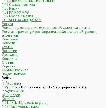
1.47 Диски колесные и автошины
1.49 Сельхозтехника
1.50 Ремни
1.51 КАМАЗ,МАЗ
1.52 Масла. Смазки.
ТОВАРЫ СО СКИДКОЙ %
Услуги
Ремонт и реставрация б/у запчастей, узлов и агрегатов
Услуги по ремонту и реставрации запасных частей, узлов и
агрегатов
Компания
Новости
Статьи
Вакансии
Доставка
Контакты
Отзывы
Корзина
Личный кабинет
Задать вопрос
Войти
Корзина
г. Курск, 2-й Шоссейный пер., 17А, микрорайон Пески
info@rtk-46.ru
Каталог
1.01. ГБЦ, ЦПД, кольца уплот
1.02. Плунжерные пары