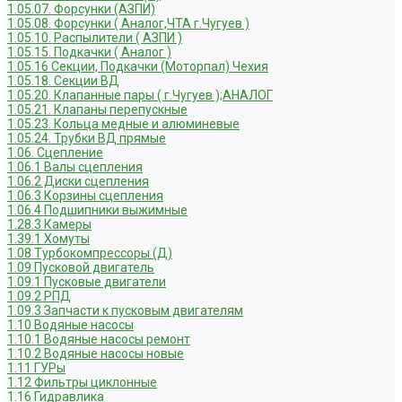
1.05.07. Форсунки (АЗПИ)
1.05.08. Форсунки ( Аналог,ЧТА г.Чугуев )
1.05.10. Распылители ( АЗПИ )
1.05.15. Подкачки ( Аналог )
1.05.16 Секции, Подкачки (Моторпал) Чехия
1.05.18. Секции ВД
1.05.20. Клапанные пары ( г.Чугуев );АНАЛОГ
1.05.21. Клапаны перепускные
1.05.23. Кольца медные и алюминевые
1.05.24. Трубки ВД прямые
1.06. Сцепление
1.06.1 Валы сцепления
1.06.2 Диски сцепления
1.06.3 Корзины сцепления
1.06.4 Подшипники выжимные
1.28.3 Камеры
1.39.1 Хомуты
1.08 Турбокомпрессоры (Д)
1.09 Пусковой двигатель
1.09.1 Пусковые двигатели
1.09.2 РПД
1.09.3 Запчасти к пусковым двигателям
1.10 Водяные насосы
1.10.1 Водяные насосы ремонт
1.10.2 Водяные насосы новые
1.11 ГУРы
1.12 Фильтры циклонные
1.16 Гидравлика