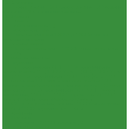
1.06. Сцепление
1.06.1 Валы сцепления
1.06.2 Диски сцепления
1.06.3 Корзины
сцепления
1.06.4 Подшипники выжимные
1.28.3 Камеры
1.39.1 Хомуты
1.08 Турбокомпрессоры (Д)
1.09 Пусковой двигатель
1.09.1 Пусковые двигатели
1.09.2 РПД
1.09.3 Запчасти к
пусковым двигателям
1.10 Водяные насосы
1.10.1 Водяные насосы ремонт
1.10.2 Водяные насосы новые
1.11 ГУРы
1.12 Фильтры циклонные
1.16 Гидравлика
1.16.1.01 Гидроцилиндры КЗТЗ
1.16.1.04 Гидроцилиндры
телескопические (ГЦТ)
1.16.2 Р/К для ГЦ (КЗТЗ)
1.16.3 Р/К для ГЦ
(М+П)
1.16.1.02 Гидроцилиндры
1.16.3.1 Штоки (КЗТЗ)
1.16.4
Распределители
1.16.5 Муфты разр., соед., угловые
1.16.6
Комплекты переоборудования и комплектующие
1.16.8 Насос-
дозатор (А)
1.16.1.03 Гидроцилиндры (А)
1.16.7 НШ (насосы
шестеренные)
1.16.7.1 ГСТ
1.16.8.1 Гидромоторы (А)
1.16.9.1
Муфты НШ,краны гидравлические,ЕВРО муфты
1.16.9.2Штуцера,угольники,тройники
1.16.3.3 Комплектующие
для КЗТЗ
1.16.3.2 Гидравлика под ГЦ КЗТЗ
1.17 Коленвалы
1.18 Вкладыши
1.18.1 Вкладыши (РФ)
1.18.2 Вкладыши (А)
1.19 Поршневые пальцы