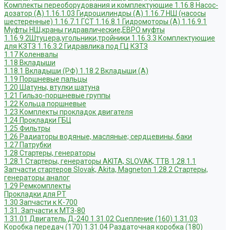
Комплекты переоборудования и комплектующие
1.16.8 Насос-
дозатор (А)
1.16.1.03 Гидроцилиндры (А)
1.16.7 НШ (насосы
шестеренные)
1.16.7.1 ГСТ
1.16.8.1 Гидромоторы (А)
1.16.9.1
Муфты НШ,краны гидравлические,ЕВРО муфты
1.16.9.2Штуцера,угольники,тройники
1.16.3.3 Комплектующие
для КЗТЗ
1.16.3.2 Гидравлика под ГЦ КЗТЗ
1.17 Коленвалы
1.18 Вкладыши
1.18.1 Вкладыши (РФ)
1.18.2 Вкладыши (А)
1.19 Поршневые пальцы
1.20 Шатуны, втулки шатуна
1.21 Гильзо-поршневые группы
1.22 Кольца поршневые
1.23 Комплекты прокладок двигателя
1.24 Прокладки ГБЦ
1.25 Фильтры
1.26 Радиаторы водяные, масляные; сердцевины, баки
1.27 Патрубки
1.28 Стартеры, генераторы
1.28.1 Стартеры, генераторы AKITA, SLOVAK, ТТВ
1.28.1.1
Запчасти стартеров Slovak, Akita, Magneton
1.28.2 Стартеры,
генераторы аналог
1.29 Ремкомплекты
Прокладки для РТ
1.30 Запчасти к К-700
1.31. Запчасти к МТЗ-80
1.31.01 Двигатель Д-240
1.31.02 Сцепление (160)
1.31.03
Коробка передач (170)
1.31.04 Раздаточная коробка (180)