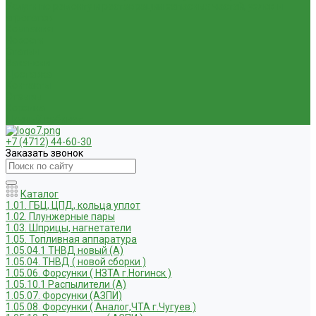
Услуги по ремонту и реставрации запасных частей, узлов и
агрегатов
Компания
Новости
Статьи
Вакансии
Доставка
Контакты
Отзывы
Корзина
Личный кабинет
+7 (4712) 44-60-30
Заказать звонок
Каталог
1.01. ГБЦ, ЦПД, кольца уплот
1.02. Плунжерные пары
1.03. Шприцы, нагнетатели
1.05. Топливная аппаратура
1.05.04.1 ТНВД новый (А)
1.05.04. ТНВД ( новой сборки )
1.05.06. Форсунки ( НЗТА г.Ногинск )
1.05.10.1 Распылители (А)
1.05.07. Форсунки (АЗПИ)
1.05.08. Форсунки ( Аналог,ЧТА г.Чугуев )