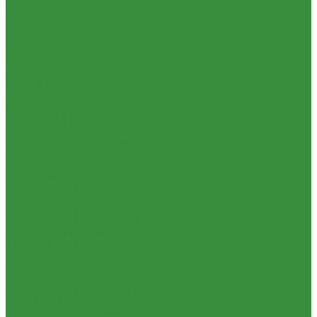
Новости
Статьи
Вакансии
Доставка
Контакты
Отзывы
Корзина
Личный кабинет
...
Каталог
1.01. ГБЦ, ЦПД, кольца уплот
1.02. Плунжерные пары
1.03. Шприцы, нагнетатели
1.05. Топливная аппаратура
1.05.04.1 ТНВД новый (А)
1.05.04. ТНВД ( новой сборки )
1.05.06. Форсунки ( НЗТА г.Ногинск )
1.05.10.1 Распылители (А)
1.05.07. Форсунки (АЗПИ)
1.05.08. Форсунки ( Аналог,ЧТА г.Чугуев )
1.05.10. Распылители ( АЗПИ )
1.05.15. Подкачки ( Аналог )
1.05.16 Секции, Подкачки (Моторпал) Чехия
1.05.18. Секции ВД
1.05.20. Клапанные пары ( г.Чугуев );АНАЛОГ
1.05.21. Клапаны перепускные
1.05.23. Кольца медные и алюминевые
1.05.24. Трубки ВД прямые