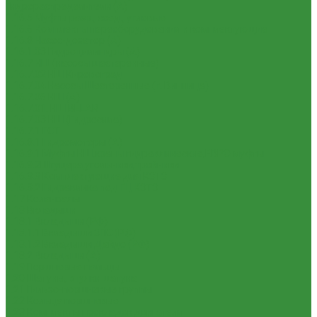
Гидрораспределители (А)
1.16.5 Муфты разр., соед., угловые
1.16.6 Комплекты переоборудования и комплектующие
1.16.8 Насос-дозатор (А)
1.16.1.03 Гидроцилиндры (А)
1.16.7 НШ (насосы шестеренные)
1.16.7.02 НШ Кировоград
1.16.7.04 Насосы Шестеренные (г. Винница)
1.16.7.06 НШ (А)
1.16.7.01. НШ BELAR
1.16.7.03 НШ (Гидросила)
1.16.7.1 ГСТ
1.16.8.1 Гидромоторы (А)
1.16.9.1 Муфты НШ,краны гидравлические,ЕВРО муфты
1.16.9.2Штуцера,угольники,тройники
1.16.3.3 Комплектующие для КЗТЗ
1.16.3.2 Гидравлика под ГЦ КЗТЗ
1.17 Коленвалы
1.18 Вкладыши
1.18.1 Вкладыши (РФ)
1.18.1.1 Вкладыши ЗПС (РФ)
1.18.1.2 Вкладыши Дайдо (РФ)
1.18.2 Вкладыши (А)
1.19 Поршневые пальцы
1.20 Шатуны, втулки шатуна
1.21 Гильзо-поршневые группы
1.22 Кольца поршневые
1.23 Комплекты прокладок двигателя