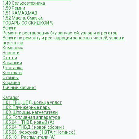
1.49 Сельхозтехника
1.50 Ремни
1.51 КАМАЗ,МАЗ
1.52 Масла. Смазки.
ТОВАРЫ СО СКИДКОЙ %
Услуги
Ремонт и реставрация б/у запчастей, узлов и агрегатов
Услуги по ремонту и реставрации запасных частей, узлов и
агрегатов
Компания
Новости
Статьи
Вакансии
Доставка
Контакты
Отзывы
Корзина
Личный кабинет
...
Каталог
1.01. ГБЦ, ЦПД, кольца уплот
1.02. Плунжерные пары
1.03. Шприцы, нагнетатели
1.05. Топливная аппаратура
1.05.04.1 ТНВД новый (А)
1.05.04. ТНВД ( новой сборки )
1.05.06. Форсунки ( НЗТА г.Ногинск )
1.05.10.1 Распылители (А)