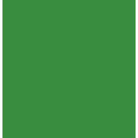
1.20 Шатуны, втулки шатуна
1.21 Гильзо-поршневые группы
1.22 Кольца поршневые
1.23 Комплекты прокладок двигателя
1.24 Прокладки ГБЦ
1.25 Фильтры
1.26 Радиаторы водяные, масляные; сердцевины, баки
1.27 Патрубки
1.28 Стартеры, генераторы
1.28.1 Стартеры, генераторы AKITA, SLOVAK, ТТВ
1.28.1.1
Запчасти стартеров Slovak, Akita, Magneton
1.28.2 Стартеры,
генераторы аналог
1.29 Ремкомплекты
Прокладки для РТ
1.30 Запчасти к К-700
1.31. Запчасти к МТЗ-80
1.31.01 Двигатель Д-240
1.31.02 Сцепление (160)
1.31.03
Коробка передач (170)
1.31.04 Раздаточная коробка (180)
1.31.05 Карданный привод (220)
1.31.06 Передний ведущий мост
(230)
1.31.07 Задний мост (240)
1.31.08 Рама (280)
1.31.09
Передняя ось (300)
1.31.10 Колеса и ступицы (310)
1.31.11
Рулевое управление (340)
1.31.12 Тормоза и пневмосистема
(350)
1.31.13 Электрооборудование (372) и приборы (380)
1.31.14 Отбор мощности (420)
1.31.15 Навеска (460)
1.31.17
Кабина (670)
1.32 Запчасти к ДТ-75
1.33 Запчасти к СМД-18,14
1.33.01. Двигатель СМД-14,18
1.33.02. Сцепление СМД-14,18