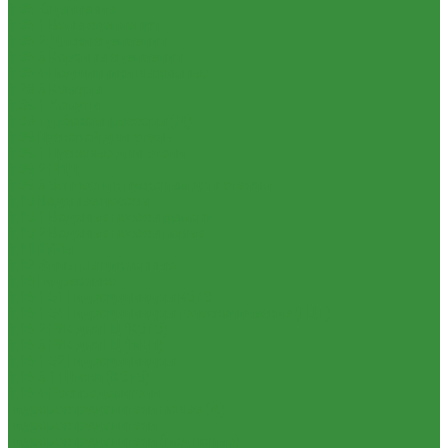
1.06. Сцепление
1.06.1 Валы сцепления
1.06.2 Диски сцепления
1.06.3 Корзины сцепления
1.06.4 Подшипники выжимные
1.28.3 Камеры
1.39.1 Хомуты
1.08 Турбокомпрессоры (Д)
1.09 Пусковой двигатель
1.09.1 Пусковые двигатели
1.09.2 РПД
1.09.3 Запчасти к пусковым двигателям
1.10 Водяные насосы
1.10.1 Водяные насосы ремонт
1.10.2 Водяные насосы новые
1.11 ГУРы
1.12 Фильтры циклонные
1.16 Гидравлика
1.16.1.01 Гидроцилиндры КЗТЗ
1.16.1.04 Гидроцилиндры телескопические (ГЦТ)
1.16.2 Р/К для ГЦ (КЗТЗ)
1.16.3 Р/К для ГЦ (М+П)
1.16.1.02 Гидроцилиндры
1.16.3.1 Штоки (КЗТЗ)
1.16.4 Распределители
Гидрораспределители новые (А)
Гидрораспределители
Гидрораспределители (под новые)