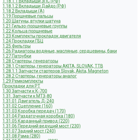
1.18.1.1 Вкладыши ЗПС (РФ)
1.18.1.2 Вкладыши Дайдо (РФ)
1.18.2 Вкладыши (А)
1.19 Поршневые пальцы
1.20 Шатуны, втулки шатуна
1.21 Гильзо-поршневые группы
1.22 Кольца поршневые
1.23 Комплекты прокладок двигателя
1.24 Прокладки ГБЦ
1.25 Фильтры
1.26 Радиаторы водяные, масляные; сердцевины, баки
1.27 Патрубки
1.28 Стартеры, генераторы
1.28.1 Стартеры, генераторы AKITA, SLOVAK, ТТВ
1.28.1.1 Запчасти стартеров Slovak, Akita, Magneton
1.28.2 Стартеры, генераторы аналог
1.29 Ремкомплекты
Прокладки для РТ
1.30 Запчасти к К-700
1.31. Запчасти к МТЗ-80
1.31.01 Двигатель Д-240
1.31.02 Сцепление (160)
1.31.03 Коробка передач (170)
1.31.04 Раздаточная коробка (180)
1.31.05 Карданный привод (220)
1.31.06 Передний ведущий мост (230)
1.31.07 Задний мост (240)
1.31.08 Рама (280)