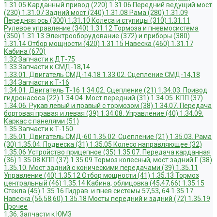
1.31.05 Карданный привод (220)
1.31.06 Передний ведущий мост
(230)
1.31.07 Задний мост (240)
1.31.08 Рама (280)
1.31.09
Передняя ось (300)
1.31.10 Колеса и ступицы (310)
1.31.11
Рулевое управление (340)
1.31.12 Тормоза и пневмосистема
(350)
1.31.13 Электрооборудование (372) и приборы (380)
1.31.14 Отбор мощности (420)
1.31.15 Навеска (460)
1.31.17
Кабина (670)
1.32 Запчасти к ДТ-75
1.33 Запчасти к СМД-18,14
1.33.01. Двигатель СМД-14,18
1.33.02. Сцепление СМД-14,18
1.34 Запчасти к Т-16
1.34.01. Двигатель Т-16
1.34.02. Сцепление (21)
1.34.03. Привод
гидронасоса (22)
1.34.04. Мост передний (31)
1.34.05. КПП (37)
1.34.06. Рукав левый и правый с тормозом (38)
1.34.07. Передача
бортовая правая и левая (39)
1.34.08. Управление (40)
1.34.09.
Каркас с панелями (51)
1.35 Запчасти к Т-150
1.35.01. Двигатель СМД-60
1.35.02. Сцепление (21)
1.35.03. Рама
(30)
1.35.04. Подвеска (31)
1.35.05 Колесо направляющее (32)
1.35.06 Устройство прицепное (35)
1.35.07. Передача карданная
(36)
1.35.08 КПП (37)
1.35.09 Тормоз колесный, мост задний Г (38)
1.35.10. Мост задний с коническими передачами (39)
1.35.11
Управление (40)
1.35.12 Отбор мощности (41)
1.35.13 Тормоз
центральный (46)
1.35.14 Кабина, облицовка (45,47,66)
1.35.15
Стекла (45)
1.35.16 Гидрав. и пнев.системы 57,53, 64
1.35.17
Навеска (56,58,60)
1.35.18 Мосты передний и задний (72)
1.35.19
Прочее
1.36. Запчасти к ЮМЗ