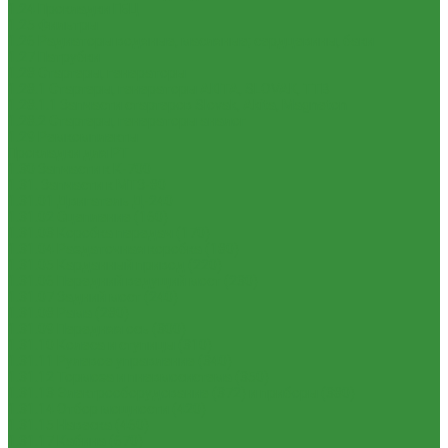
1.24 Прокладки ГБЦ
1.25 Фильтры
1.26 Радиаторы водяные, масляные; сердцевины, баки
1.27 Патрубки
1.28 Стартеры, генераторы
1.28.1 Стартеры, генераторы AKITA, SLOVAK, ТТВ
1.28.1.1 Запчасти стартеров Slovak, Akita, Magneton
1.28.2 Стартеры, генераторы аналог
1.29 Ремкомплекты
Прокладки для РТ
1.30 Запчасти к К-700
1.31. Запчасти к МТЗ-80
1.31.01 Двигатель Д-240
1.31.02 Сцепление (160)
1.31.03 Коробка передач (170)
1.31.04 Раздаточная коробка (180)
1.31.05 Карданный привод (220)
1.31.06 Передний ведущий мост (230)
1.31.07 Задний мост (240)
1.31.08 Рама (280)
1.31.09 Передняя ось (300)
1.31.10 Колеса и ступицы (310)
1.31.11 Рулевое управление (340)
1.31.12 Тормоза и пневмосистема (350)
1.31.13 Электрооборудование (372) и приборы (380)
1.31.14 Отбор мощности (420)
1.31.15 Навеска (460)
1.31.17 Кабина (670)