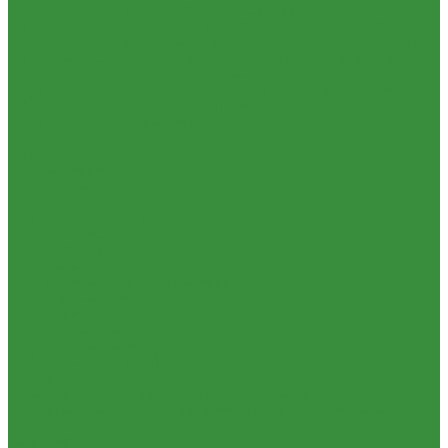
Т-40А, Т-25 (230)
1.37.06. Передача карданная Т-40, Т-25 (240)
1.37.07. Рама Т-40, Т-25 (280)
1.37.08. Передача бортовая Т-40,
Т-25 (290), (39)
1.37.09. Мост перед. невед Т-40, Т-25 (300), (31)
1.37.10. Колеса Т-40, Т-25 (310)
1.37.11. Рулевое управление
Т-40, Т-25 (340), (40)
1.37.12. Тормоза пнев.сист. Т-40, Т-25 (350),
(38)
1.37.13. ВОМ Т-40, Т-25 (420), (41)
1.37.14. Гидравл. сист.
Т-40, Т-25 (461), (22)
1.37.15. Устройство навесн. Т-40, Т-25 (462),
(56)
1.37.16. Кабина и облицовка Т-40, Т-25
1.38 Запчасти к 2ПТС-4, 1ПТС-9
1.39 КРН 2.1
1.40 Подшипники
1.41 Каталоги
1.42 РВД
1.43 Запчасти к СМД-31
1.44 Электрика
1.45 Манжеты
1.46. Разное
1.47 Диски колесные и автошины
1.49 Сельхозтехника
1.50 Ремни
1.51 КАМАЗ,МАЗ
1.52 Масла. Смазки.
ТОВАРЫ СО СКИДКОЙ %
Услуги
Ремонт и реставрация б/у запчастей, узлов и агрегатов
Услуги по ремонту и реставрации запасных частей, узлов и
агрегатов
Компания