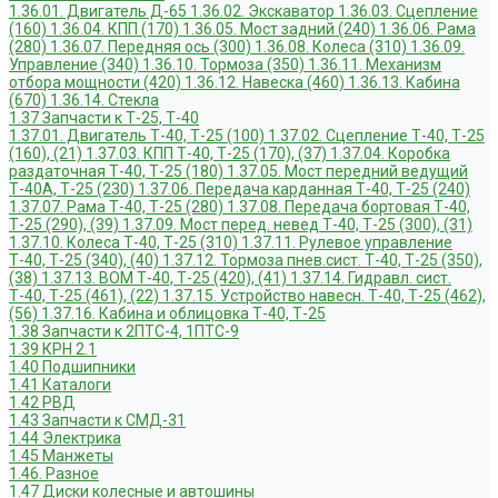
1.36.01. Двигатель Д-65
1.36.02. Экскаватор
1.36.03. Сцепление
(160)
1.36.04. КПП (170)
1.36.05. Мост задний (240)
1.36.06. Рама
(280)
1.36.07. Передняя ось (300)
1.36.08. Колеса (310)
1.36.09.
Управление (340)
1.36.10. Тормоза (350)
1.36.11. Механизм
отбора мощности (420)
1.36.12. Навеска (460)
1.36.13. Кабина
(670)
1.36.14. Стекла
1.37 Запчасти к Т-25, Т-40
1.37.01. Двигатель Т-40, Т-25 (100)
1.37.02. Сцепление Т-40, Т-25
(160), (21)
1.37.03. КПП Т-40, Т-25 (170), (37)
1.37.04. Коробка
раздаточная Т-40, Т-25 (180)
1.37.05. Мост передний ведущий
Т-40А, Т-25 (230)
1.37.06. Передача карданная Т-40, Т-25 (240)
1.37.07. Рама Т-40, Т-25 (280)
1.37.08. Передача бортовая Т-40,
Т-25 (290), (39)
1.37.09. Мост перед. невед Т-40, Т-25 (300), (31)
1.37.10. Колеса Т-40, Т-25 (310)
1.37.11. Рулевое управление
Т-40, Т-25 (340), (40)
1.37.12. Тормоза пнев.сист. Т-40, Т-25 (350),
(38)
1.37.13. ВОМ Т-40, Т-25 (420), (41)
1.37.14. Гидравл. сист.
Т-40, Т-25 (461), (22)
1.37.15. Устройство навесн. Т-40, Т-25 (462),
(56)
1.37.16. Кабина и облицовка Т-40, Т-25
1.38 Запчасти к 2ПТС-4, 1ПТС-9
1.39 КРН 2.1
1.40 Подшипники
1.41 Каталоги
1.42 РВД
1.43 Запчасти к СМД-31
1.44 Электрика
1.45 Манжеты
1.46. Разное
1.47 Диски колесные и автошины