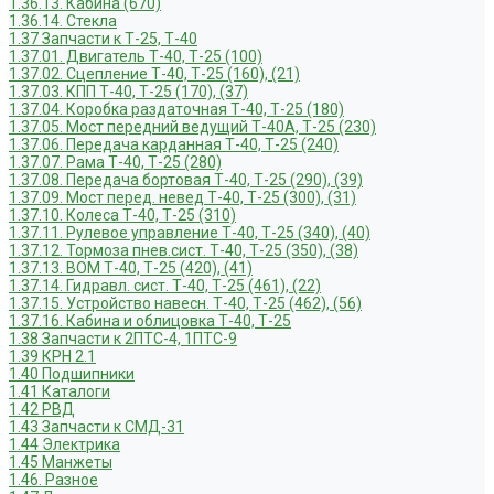
1.36.13. Кабина (670)
1.36.14. Стекла
1.37 Запчасти к Т-25, Т-40
1.37.01. Двигатель Т-40, Т-25 (100)
1.37.02. Сцепление Т-40, Т-25 (160), (21)
1.37.03. КПП Т-40, Т-25 (170), (37)
1.37.04. Коробка раздаточная Т-40, Т-25 (180)
1.37.05. Мост передний ведущий Т-40А, Т-25 (230)
1.37.06. Передача карданная Т-40, Т-25 (240)
1.37.07. Рама Т-40, Т-25 (280)
1.37.08. Передача бортовая Т-40, Т-25 (290), (39)
1.37.09. Мост перед. невед Т-40, Т-25 (300), (31)
1.37.10. Колеса Т-40, Т-25 (310)
1.37.11. Рулевое управление Т-40, Т-25 (340), (40)
1.37.12. Тормоза пнев.сист. Т-40, Т-25 (350), (38)
1.37.13. ВОМ Т-40, Т-25 (420), (41)
1.37.14. Гидравл. сист. Т-40, Т-25 (461), (22)
1.37.15. Устройство навесн. Т-40, Т-25 (462), (56)
1.37.16. Кабина и облицовка Т-40, Т-25
1.38 Запчасти к 2ПТС-4, 1ПТС-9
1.39 КРН 2.1
1.40 Подшипники
1.41 Каталоги
1.42 РВД
1.43 Запчасти к СМД-31
1.44 Электрика
1.45 Манжеты
1.46. Разное