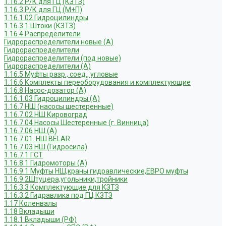
1.16.2 Р/К для ГЦ (КЗТЗ)
1.16.3 Р/К для ГЦ (М+П)
1.16.1.02 Гидроцилиндры
1.16.3.1 Штоки (КЗТЗ)
1.16.4 Распределители
Гидрораспределители новые (А)
Гидрораспределители
Гидрораспределители (под новые)
Гидрораспределители (А)
1.16.5 Муфты разр., соед., угловые
1.16.6 Комплекты переоборудования и комплектующие
1.16.8 Насос-дозатор (А)
1.16.1.03 Гидроцилиндры (А)
1.16.7 НШ (насосы шестеренные)
1.16.7.02 НШ Кировоград
1.16.7.04 Насосы Шестеренные (г. Винница)
1.16.7.06 НШ (А)
1.16.7.01. НШ BELAR
1.16.7.03 НШ (Гидросила)
1.16.7.1 ГСТ
1.16.8.1 Гидромоторы (А)
1.16.9.1 Муфты НШ,краны гидравлические,ЕВРО муфты
1.16.9.2Штуцера,угольники,тройники
1.16.3.3 Комплектующие для КЗТЗ
1.16.3.2 Гидравлика под ГЦ КЗТЗ
1.17 Коленвалы
1.18 Вкладыши
1.18.1 Вкладыши (РФ)