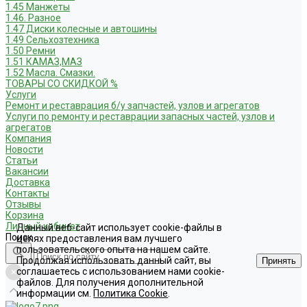
1.45 Манжеты
1.46. Разное
1.47 Диски колесные и автошины
1.49 Сельхозтехника
1.50 Ремни
1.51 КАМАЗ,МАЗ
1.52 Масла. Смазки.
ТОВАРЫ СО СКИДКОЙ %
Услуги
Ремонт и реставрация б/у запчастей, узлов и агрегатов
Услуги по ремонту и реставрации запасных частей, узлов и
агрегатов
Компания
Новости
Статьи
Вакансии
Доставка
Контакты
Отзывы
Корзина
Личный кабинет
Данный веб-сайт использует cookie-файлы в
Поиск
целях предоставления вам лучшего
пользовательского опыта на нашем сайте.
Продолжая использовать данный сайт, вы
Принять
соглашаетесь с использованием нами cookie-
файлов. Для получения дополнительной
информации см.
Политика Cookie
.