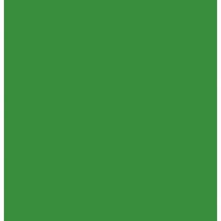
1.34 Запчасти к Т-16
1.34.01. Двигатель Т-16
1.34.02. Сцепление (21)
1.34.03. Привод
гидронасоса (22)
1.34.04. Мост передний (31)
1.34.05. КПП (37)
1.34.06. Рукав левый и правый с тормозом (38)
1.34.07. Передача
бортовая правая и левая (39)
1.34.08. Управление (40)
1.34.09.
Каркас с панелями (51)
1.35 Запчасти к Т-150
1.35.01. Двигатель СМД-60
1.35.02. Сцепление (21)
1.35.03. Рама
(30)
1.35.04. Подвеска (31)
1.35.05 Колесо направляющее (32)
1.35.06 Устройство прицепное (35)
1.35.07. Передача карданная
(36)
1.35.08 КПП (37)
1.35.09 Тормоз колесный, мост задний Г (38)
1.35.10. Мост задний с коническими передачами (39)
1.35.11
Управление (40)
1.35.12 Отбор мощности (41)
1.35.13 Тормоз
центральный (46)
1.35.14 Кабина, облицовка (45,47,66)
1.35.15
Стекла (45)
1.35.16 Гидрав. и пнев.системы 57,53, 64
1.35.17
Навеска (56,58,60)
1.35.18 Мосты передний и задний (72)
1.35.19
Прочее
1.36. Запчасти к ЮМЗ
1.36.01. Двигатель Д-65
1.36.02. Экскаватор
1.36.03. Сцепление
(160)
1.36.04. КПП (170)
1.36.05. Мост задний (240)
1.36.06. Рама
(280)
1.36.07. Передняя ось (300)
1.36.08. Колеса (310)
1.36.09.
Управление (340)
1.36.10. Тормоза (350)
1.36.11. Механизм
отбора мощности (420)
1.36.12. Навеска (460)
1.36.13. Кабина
(670)
1.36.14. Стекла
1.37 Запчасти к Т-25, Т-40
1.37.01. Двигатель Т-40, Т-25 (100)
1.37.02. Сцепление Т-40, Т-25
(160), (21)
1.37.03. КПП Т-40, Т-25 (170), (37)
1.37.04. Коробка
раздаточная Т-40, Т-25 (180)
1.37.05. Мост передний ведущий