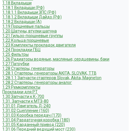
1.18 Вкладыши
1.18.1 Вкладыши (РФ)
1.18.1.1 Вкладыши ЗПС (РФ)
1.18.1.2 Вкладыши Дайдо (РФ)
1.18.2 Вкладыши (А)
1.19 Поршневые пальцы
1.20 Шатуны, втулки шатуна
1.21 Гильзо-поршневые группы
1.22 Кольца поршневые
1.23 Комплекты прокладок двигателя
1.24 Прокладки ГБЦ
1.25 Фильтры
1.26 Радиаторы водяные, масляные; сердцевины, баки
1.27 Патрубки
1.28 Стартеры, генераторы
1.28.1 Стартеры, генераторы AKITA, SLOVAK, ТТВ
1.28.1.1 Запчасти стартеров Slovak, Akita, Magneton
1.28.2 Стартеры, генераторы аналог
1.29 Ремкомплекты
Прокладки для РТ
1.30 Запчасти к К-700
1.31. Запчасти к МТЗ-80
1.31.01 Двигатель Д-240
1.31.02 Сцепление (160)
1.31.03 Коробка передач (170)
1.31.04 Раздаточная коробка (180)
1.31.05 Карданный привод (220)
1.31.06 Передний ведущий мост (230)