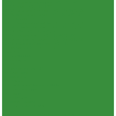
1.37.06. Передача карданная Т-40, Т-25 (240)
1.37.07. Рама Т-40, Т-25 (280)
1.37.08. Передача бортовая Т-40, Т-25 (290), (39)
1.37.09. Мост перед. невед Т-40, Т-25 (300), (31)
1.37.10. Колеса Т-40, Т-25 (310)
1.37.11. Рулевое управление Т-40, Т-25 (340), (40)
1.37.12. Тормоза пнев.сист. Т-40, Т-25 (350), (38)
1.37.13. ВОМ Т-40, Т-25 (420), (41)
1.37.14. Гидравл. сист. Т-40, Т-25 (461), (22)
1.37.15. Устройство навесн. Т-40, Т-25 (462), (56)
1.37.16. Кабина и облицовка Т-40, Т-25
1.38 Запчасти к 2ПТС-4, 1ПТС-9
1.39 КРН 2.1
1.40 Подшипники
1.41 Каталоги
1.42 РВД
1.43 Запчасти к СМД-31
1.44 Электрика
1.45 Манжеты
1.46. Разное
1.47 Диски колесные и автошины
1.49 Сельхозтехника
1.50 Ремни
1.51 КАМАЗ,МАЗ
1.52 Масла. Смазки.
ТОВАРЫ СО СКИДКОЙ %
Услуги
Ремонт и реставрация б/у запчастей, узлов и агрегатов