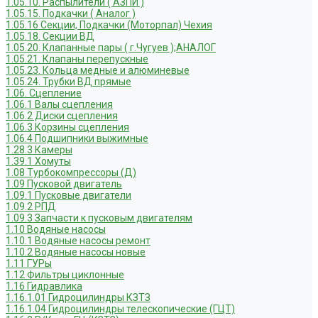
1.05.10. Распылители ( АЗПИ )
1.05.15. Подкачки ( Аналог )
1.05.16 Секции, Подкачки (Моторпал) Чехия
1.05.18. Секции ВД
1.05.20. Клапанные пары ( г.Чугуев );АНАЛОГ
1.05.21. Клапаны перепускные
1.05.23. Кольца медные и алюминевые
1.05.24. Трубки ВД прямые
1.06. Сцепление
1.06.1 Валы сцепления
1.06.2 Диски сцепления
1.06.3 Корзины сцепления
1.06.4 Подшипники выжимные
1.28.3 Камеры
1.39.1 Хомуты
1.08 Турбокомпрессоры (Д)
1.09 Пусковой двигатель
1.09.1 Пусковые двигатели
1.09.2 РПД
1.09.3 Запчасти к пусковым двигателям
1.10 Водяные насосы
1.10.1 Водяные насосы ремонт
1.10.2 Водяные насосы новые
1.11 ГУРы
1.12 Фильтры циклонные
1.16 Гидравлика
1.16.1.01 Гидроцилиндры КЗТЗ
1.16.1.04 Гидроцилиндры телескопические (ГЦТ)