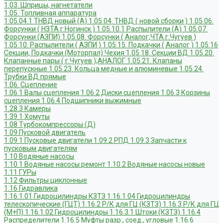
1.03. Шприцы, нагнетатели
1.05. Топливная аппаратура
1.05.04.1 ТНВД новый (А)
1.05.04. ТНВД ( новой сборки )
1.05.06.
Форсунки ( НЗТА г.Ногинск )
1.05.10.1 Распылители (А)
1.05.07.
Форсунки (АЗПИ)
1.05.08. Форсунки ( Аналог,ЧТА г.Чугуев )
1.05.10. Распылители ( АЗПИ )
1.05.15. Подкачки ( Аналог )
1.05.16
Секции, Подкачки (Моторпал) Чехия
1.05.18. Секции ВД
1.05.20.
Клапанные пары ( г.Чугуев );АНАЛОГ
1.05.21. Клапаны
перепускные
1.05.23. Кольца медные и алюминевые
1.05.24.
Трубки ВД прямые
1.06. Сцепление
1.06.1 Валы сцепления
1.06.2 Диски сцепления
1.06.3 Корзины
сцепления
1.06.4 Подшипники выжимные
1.28.3 Камеры
1.39.1 Хомуты
1.08 Турбокомпрессоры (Д)
1.09 Пусковой двигатель
1.09.1 Пусковые двигатели
1.09.2 РПД
1.09.3 Запчасти к
пусковым двигателям
1.10 Водяные насосы
1.10.1 Водяные насосы ремонт
1.10.2 Водяные насосы новые
1.11 ГУРы
1.12 Фильтры циклонные
1.16 Гидравлика
1.16.1.01 Гидроцилиндры КЗТЗ
1.16.1.04 Гидроцилиндры
телескопические (ГЦТ)
1.16.2 Р/К для ГЦ (КЗТЗ)
1.16.3 Р/К для ГЦ
(М+П)
1.16.1.02 Гидроцилиндры
1.16.3.1 Штоки (КЗТЗ)
1.16.4
Распределители
1.16.5 Муфты разр., соед., угловые
1.16.6