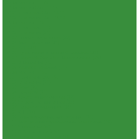
1.32 Запчасти к ДТ-75
1.33 Запчасти к СМД-18,14
1.33.01. Двигатель СМД-14,18
1.33.02. Сцепление СМД-14,18
1.34 Запчасти к Т-16
1.34.01. Двигатель Т-16
1.34.02. Сцепление (21)
1.34.03. Привод гидронасоса (22)
1.34.04. Мост передний (31)
1.34.05. КПП (37)
1.34.06. Рукав левый и правый с тормозом (38)
1.34.07. Передача бортовая правая и левая (39)
1.34.08. Управление (40)
1.34.09. Каркас с панелями (51)
1.35 Запчасти к Т-150
1.35.01. Двигатель СМД-60
1.35.02. Сцепление (21)
1.35.03. Рама (30)
1.35.04. Подвеска (31)
1.35.05 Колесо направляющее (32)
1.35.06 Устройство прицепное (35)
1.35.07. Передача карданная (36)
1.35.08 КПП (37)
1.35.09 Тормоз колесный, мост задний Г (38)
1.35.10. Мост задний с коническими передачами (39)
1.35.11 Управление (40)
1.35.12 Отбор мощности (41)
1.35.13 Тормоз центральный (46)