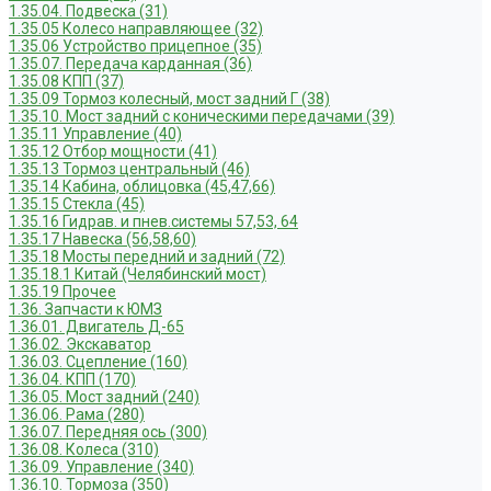
1.35.04. Подвеска (31)
1.35.05 Колесо направляющее (32)
1.35.06 Устройство прицепное (35)
1.35.07. Передача карданная (36)
1.35.08 КПП (37)
1.35.09 Тормоз колесный, мост задний Г (38)
1.35.10. Мост задний с коническими передачами (39)
1.35.11 Управление (40)
1.35.12 Отбор мощности (41)
1.35.13 Тормоз центральный (46)
1.35.14 Кабина, облицовка (45,47,66)
1.35.15 Стекла (45)
1.35.16 Гидрав. и пнев.системы 57,53, 64
1.35.17 Навеска (56,58,60)
1.35.18 Мосты передний и задний (72)
1.35.18.1 Китай (Челябинский мост)
1.35.19 Прочее
1.36. Запчасти к ЮМЗ
1.36.01. Двигатель Д-65
1.36.02. Экскаватор
1.36.03. Сцепление (160)
1.36.04. КПП (170)
1.36.05. Мост задний (240)
1.36.06. Рама (280)
1.36.07. Передняя ось (300)
1.36.08. Колеса (310)
1.36.09. Управление (340)
1.36.10. Тормоза (350)