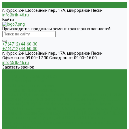
г. Курск, 2-й Шоссейный пер., 17А, микрорайон Пески
info@rtk-46.ru
Войти
Производство, продажа и ремонт тракторных запчастей
+7 (4712) 44-60-30
+7 (4712) 44-60-30
г. Курск, 2-й Шоссейный пер., 17А, микрорайон Пески
Офис: пн-пт 09:00–17:30 Склад: пн-пт 09:00–16:00
info@rtk-46.ru
Заказать звонок
Каталог
1.01. ГБЦ, ЦПД, кольца уплот
1.02. Плунжерные пары
1.03. Шприцы, нагнетатели
1.05. Топливная аппаратура
1.05.04.1 ТНВД новый (А)
1.05.04. ТНВД ( новой сборки )
1.05.06.
Форсунки ( НЗТА г.Ногинск )
1.05.10.1 Распылители (А)
1.05.07.
Форсунки (АЗПИ)
1.05.08. Форсунки ( Аналог,ЧТА г.Чугуев )
1.05.10. Распылители ( АЗПИ )
1.05.15. Подкачки ( Аналог )
1.05.16
Секции, Подкачки (Моторпал) Чехия
1.05.18. Секции ВД
1.05.20.
Клапанные пары ( г.Чугуев );АНАЛОГ
1.05.21. Клапаны
перепускные
1.05.23. Кольца медные и алюминевые
1.05.24.
Трубки ВД прямые