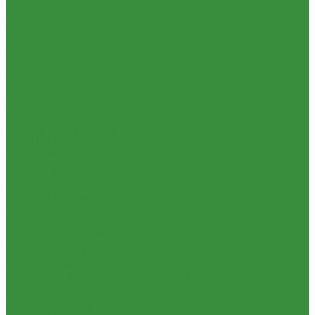
Новости
Статьи
Вакансии
Доставка
Контакты
Отзывы
Корзина
Личный кабинет
...
Каталог
1.01. ГБЦ, ЦПД, кольца уплот
1.02. Плунжерные пары
1.03. Шприцы, нагнетатели
1.05. Топливная аппаратура
1.05.04.1 ТНВД новый (А)
1.05.04. ТНВД ( новой сборки )
1.05.06. Форсунки ( НЗТА г.Ногинск )
1.05.10.1 Распылители (А)
1.05.07. Форсунки (АЗПИ)
1.05.08. Форсунки ( Аналог,ЧТА г.Чугуев )
1.05.10. Распылители ( АЗПИ )
1.05.15. Подкачки ( Аналог )
1.05.16 Секции, Подкачки (Моторпал) Чехия
1.05.18. Секции ВД
1.05.20. Клапанные пары ( г.Чугуев );АНАЛОГ
1.05.21. Клапаны перепускные
1.05.23. Кольца медные и алюминевые
1.05.24. Трубки ВД прямые