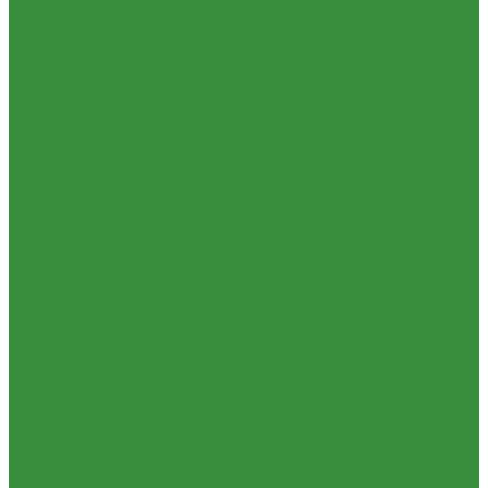
1.06. Сцепление
1.06.1 Валы сцепления
1.06.2 Диски сцепления
1.06.3 Корзины сцепления
1.06.4 Подшипники выжимные
1.28.3 Камеры
1.39.1 Хомуты
1.08 Турбокомпрессоры (Д)
1.09 Пусковой двигатель
1.09.1 Пусковые двигатели
1.09.2 РПД
1.09.3 Запчасти к пусковым двигателям
1.10 Водяные насосы
1.10.1 Водяные насосы ремонт
1.10.2 Водяные насосы новые
1.11 ГУРы
1.12 Фильтры циклонные
1.16 Гидравлика
1.16.1.01 Гидроцилиндры КЗТЗ
1.16.1.04 Гидроцилиндры телескопические (ГЦТ)
1.16.2 Р/К для ГЦ (КЗТЗ)
1.16.3 Р/К для ГЦ (М+П)
1.16.1.02 Гидроцилиндры
1.16.3.1 Штоки (КЗТЗ)
1.16.4 Распределители
Гидрораспределители новые (А)
Гидрораспределители
Гидрораспределители (под новые)