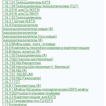
1.16.1.01 Гидроцилиндры КЗТЗ
1.16.1.04 Гидроцилиндры телескопические (ГЦТ)
1.16.2 Р/К для ГЦ (КЗТЗ)
1.16.3 Р/К для ГЦ (М+П)
1.16.1.02 Гидроцилиндры
1.16.3.1 Штоки (КЗТЗ)
1.16.4 Распределители
Гидрораспределители новые (А)
Гидрораспределители
Гидрораспределители (под новые)
Гидрораспределители (А)
1.16.5 Муфты разр., соед., угловые
1.16.6 Комплекты переоборудования и комплектующие
1.16.8 Насос-дозатор (А)
1.16.1.03 Гидроцилиндры (А)
1.16.7 НШ (насосы шестеренные)
1.16.7.02 НШ Кировоград
1.16.7.04 Насосы Шестеренные (г. Винница)
1.16.7.06 НШ (А)
1.16.7.01. НШ BELAR
1.16.7.03 НШ (Гидросила)
1.16.7.1 ГСТ
1.16.8.1 Гидромоторы (А)
1.16.9.1 Муфты НШ,краны гидравлические,ЕВРО муфты
1.16.9.2Штуцера,угольники,тройники
1.16.3.3 Комплектующие для КЗТЗ
1.16.3.2 Гидравлика под ГЦ КЗТЗ
1.17 Коленвалы