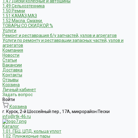
1.47 Диски колесные и автошины
1.49 Сельхозтехника
1.50 Ремни
1.51 КАМАЗ,МАЗ
1.52 Масла. Смазки.
ТОВАРЫ СО СКИДКОЙ %
Услуги
Ремонт и реставрация б/у запчастей, узлов и агрегатов
Услуги по ремонту и реставрации запасных частей, узлов и
агрегатов
Компания
Новости
Статьи
Вакансии
Доставка
Контакты
Отзывы
Корзина
Личный кабинет
Задать вопрос
Войти
Корзина
г. Курск, 2-й Шоссейный пер., 17А, микрорайон Пески
info@rtk-46.ru
Каталог
1.01. ГБЦ, ЦПД, кольца уплот
1.02. Плунжерные пары