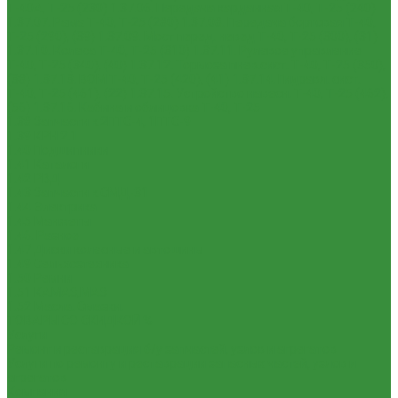
Т-40А, Т-25 (230)
1.37.06. Передача карданная Т-40, Т-25 (240)
1.37.07. Рама Т-40, Т-25 (280)
1.37.08. Передача бортовая Т-40,
Т-25 (290), (39)
1.37.09. Мост перед. невед Т-40, Т-25 (300), (31)
1.37.10. Колеса Т-40, Т-25 (310)
1.37.11. Рулевое управление
Т-40, Т-25 (340), (40)
1.37.12. Тормоза пнев.сист. Т-40, Т-25 (350),
(38)
1.37.13. ВОМ Т-40, Т-25 (420), (41)
1.37.14. Гидравл. сист.
Т-40, Т-25 (461), (22)
1.37.15. Устройство навесн. Т-40, Т-25 (462),
(56)
1.37.16. Кабина и облицовка Т-40, Т-25
1.38 Запчасти к 2ПТС-4, 1ПТС-9
1.39 КРН 2.1
1.40 Подшипники
1.41 Каталоги
1.42 РВД
1.43 Запчасти к СМД-31
1.44 Электрика
1.45 Манжеты
1.46. Разное
1.47 Диски колесные и автошины
1.49 Сельхозтехника
1.50 Ремни
1.51 КАМАЗ,МАЗ
1.52 Масла. Смазки.
ТОВАРЫ СО СКИДКОЙ %
Услуги
Ремонт и реставрация б/у запчастей, узлов и агрегатов
Услуги по ремонту и реставрации запасных частей, узлов и
агрегатов
Компания