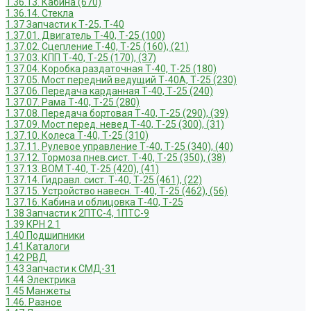
1.36.13. Кабина (670)
1.36.14. Стекла
1.37 Запчасти к Т-25, Т-40
1.37.01. Двигатель Т-40, Т-25 (100)
1.37.02. Сцепление Т-40, Т-25 (160), (21)
1.37.03. КПП Т-40, Т-25 (170), (37)
1.37.04. Коробка раздаточная Т-40, Т-25 (180)
1.37.05. Мост передний ведущий Т-40А, Т-25 (230)
1.37.06. Передача карданная Т-40, Т-25 (240)
1.37.07. Рама Т-40, Т-25 (280)
1.37.08. Передача бортовая Т-40, Т-25 (290), (39)
1.37.09. Мост перед. невед Т-40, Т-25 (300), (31)
1.37.10. Колеса Т-40, Т-25 (310)
1.37.11. Рулевое управление Т-40, Т-25 (340), (40)
1.37.12. Тормоза пнев.сист. Т-40, Т-25 (350), (38)
1.37.13. ВОМ Т-40, Т-25 (420), (41)
1.37.14. Гидравл. сист. Т-40, Т-25 (461), (22)
1.37.15. Устройство навесн. Т-40, Т-25 (462), (56)
1.37.16. Кабина и облицовка Т-40, Т-25
1.38 Запчасти к 2ПТС-4, 1ПТС-9
1.39 КРН 2.1
1.40 Подшипники
1.41 Каталоги
1.42 РВД
1.43 Запчасти к СМД-31
1.44 Электрика
1.45 Манжеты
1.46. Разное