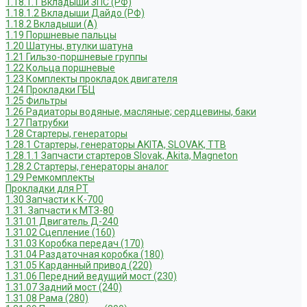
1.18.1.1 Вкладыши ЗПС (РФ)
1.18.1.2 Вкладыши Дайдо (РФ)
1.18.2 Вкладыши (А)
1.19 Поршневые пальцы
1.20 Шатуны, втулки шатуна
1.21 Гильзо-поршневые группы
1.22 Кольца поршневые
1.23 Комплекты прокладок двигателя
1.24 Прокладки ГБЦ
1.25 Фильтры
1.26 Радиаторы водяные, масляные; сердцевины, баки
1.27 Патрубки
1.28 Стартеры, генераторы
1.28.1 Стартеры, генераторы AKITA, SLOVAK, ТТВ
1.28.1.1 Запчасти стартеров Slovak, Akita, Magneton
1.28.2 Стартеры, генераторы аналог
1.29 Ремкомплекты
Прокладки для РТ
1.30 Запчасти к К-700
1.31. Запчасти к МТЗ-80
1.31.01 Двигатель Д-240
1.31.02 Сцепление (160)
1.31.03 Коробка передач (170)
1.31.04 Раздаточная коробка (180)
1.31.05 Карданный привод (220)
1.31.06 Передний ведущий мост (230)
1.31.07 Задний мост (240)
1.31.08 Рама (280)