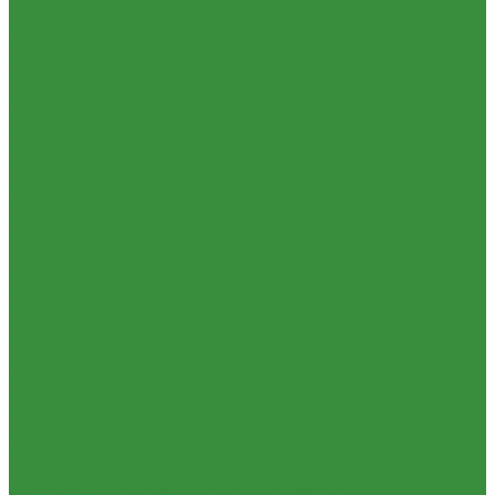
1.37.06. Передача карданная Т-40, Т-25 (240)
1.37.07. Рама Т-40, Т-25 (280)
1.37.08. Передача бортовая Т-40, Т-25 (290), (39)
1.37.09. Мост перед. невед Т-40, Т-25 (300), (31)
1.37.10. Колеса Т-40, Т-25 (310)
1.37.11. Рулевое управление Т-40, Т-25 (340), (40)
1.37.12. Тормоза пнев.сист. Т-40, Т-25 (350), (38)
1.37.13. ВОМ Т-40, Т-25 (420), (41)
1.37.14. Гидравл. сист. Т-40, Т-25 (461), (22)
1.37.15. Устройство навесн. Т-40, Т-25 (462), (56)
1.37.16. Кабина и облицовка Т-40, Т-25
1.38 Запчасти к 2ПТС-4, 1ПТС-9
1.39 КРН 2.1
1.40 Подшипники
1.41 Каталоги
1.42 РВД
1.43 Запчасти к СМД-31
1.44 Электрика
1.45 Манжеты
1.46. Разное
1.47 Диски колесные и автошины
1.49 Сельхозтехника
1.50 Ремни
1.51 КАМАЗ,МАЗ
1.52 Масла. Смазки.
ТОВАРЫ СО СКИДКОЙ %
Услуги
Ремонт и реставрация б/у запчастей, узлов и агрегатов