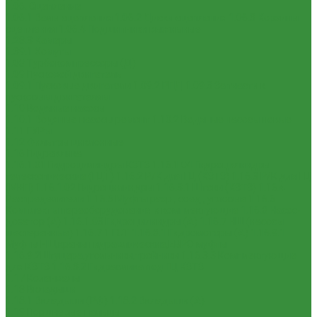
1.06. Сцепление
1.06.1 Валы сцепления
1.06.2 Диски сцепления
1.06.3 Корзины
сцепления
1.06.4 Подшипники выжимные
1.28.3 Камеры
1.39.1 Хомуты
1.08 Турбокомпрессоры (Д)
1.09 Пусковой двигатель
1.09.1 Пусковые двигатели
1.09.2 РПД
1.09.3 Запчасти к
пусковым двигателям
1.10 Водяные насосы
1.10.1 Водяные насосы ремонт
1.10.2 Водяные насосы новые
1.11 ГУРы
1.12 Фильтры циклонные
1.16 Гидравлика
1.16.1.01 Гидроцилиндры КЗТЗ
1.16.1.04 Гидроцилиндры
телескопические (ГЦТ)
1.16.2 Р/К для ГЦ (КЗТЗ)
1.16.3 Р/К для ГЦ
(М+П)
1.16.1.02 Гидроцилиндры
1.16.3.1 Штоки (КЗТЗ)
1.16.4
Распределители
1.16.5 Муфты разр., соед., угловые
1.16.6
Комплекты переоборудования и комплектующие
1.16.8 Насос-
дозатор (А)
1.16.1.03 Гидроцилиндры (А)
1.16.7 НШ (насосы
шестеренные)
1.16.7.1 ГСТ
1.16.8.1 Гидромоторы (А)
1.16.9.1
Муфты НШ,краны гидравлические,ЕВРО муфты
1.16.9.2Штуцера,угольники,тройники
1.16.3.3 Комплектующие
для КЗТЗ
1.16.3.2 Гидравлика под ГЦ КЗТЗ
1.17 Коленвалы
1.18 Вкладыши
1.18.1 Вкладыши (РФ)
1.18.2 Вкладыши (А)
1.19 Поршневые пальцы