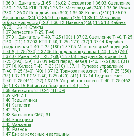
1.36.01. Двигатель Д-65
1.36.02. Экскаватор
1.36.03. Сцепление
(160)
1.36.04. КПП (170)
1.36.05. Мост задний (240)
1.36.06. Рама
(280)
1.36.07. Передняя ось (300)
1.36.08. Колеса (310)
1.36.09.
Управление (340)
1.36.10. Тормоза (350)
1.36.11. Механизм
отбора мощности (420)
1.36.12. Навеска (460)
1.36.13. Кабина
(670)
1.36.14. Стекла
1.37 Запчасти к Т-25, Т-40
1.37.01. Двигатель Т-40, Т-25 (100)
1.37.02. Сцепление Т-40, Т-25
(160), (21)
1.37.03. КПП Т-40, Т-25 (170), (37)
1.37.04. Коробка
раздаточная Т-40, Т-25 (180)
1.37.05. Мост передний ведущий
Т-40А, Т-25 (230)
1.37.06. Передача карданная Т-40, Т-25 (240)
1.37.07. Рама Т-40, Т-25 (280)
1.37.08. Передача бортовая Т-40,
Т-25 (290), (39)
1.37.09. Мост перед. невед Т-40, Т-25 (300), (31)
1.37.10. Колеса Т-40, Т-25 (310)
1.37.11. Рулевое управление
Т-40, Т-25 (340), (40)
1.37.12. Тормоза пнев.сист. Т-40, Т-25 (350),
(38)
1.37.13. ВОМ Т-40, Т-25 (420), (41)
1.37.14. Гидравл. сист.
Т-40, Т-25 (461), (22)
1.37.15. Устройство навесн. Т-40, Т-25 (462),
(56)
1.37.16. Кабина и облицовка Т-40, Т-25
1.38 Запчасти к 2ПТС-4, 1ПТС-9
1.39 КРН 2.1
1.40 Подшипники
1.41 Каталоги
1.42 РВД
1.43 Запчасти к СМД-31
1.44 Электрика
1.45 Манжеты
1.46. Разное
1.47 Диски колесные и автошины