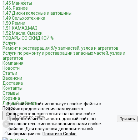
1.45 Манжеты
1.46. Разное
1.47 Диски колесные и автошины
1.49 Сельхозтехника
1.50 Ремни
1.51 КАМАЗ,МАЗ
1.52 Масла. Смазки.
ТОВАРЫ СО СКИДКОЙ %
Услуги
Ремонт и реставрация б/у запчастей, узлов и агрегатов
Услуги по ремонту и реставрации запасных частей, узлов и
агрегатов
Компания
Новости
Статьи
Вакансии
Доставка
Контакты
Отзывы
Корзина
Личный кабинет
Данный веб-сайт использует cookie-файлы в
Поиск
целях предоставления вам лучшего
пользовательского опыта на нашем сайте.
Продолжая использовать данный сайт, вы
Принять
соглашаетесь с использованием нами cookie-
файлов. Для получения дополнительной
информации см.
Политика Cookie
.