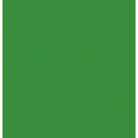
1.34 Запчасти к Т-16
1.34.01. Двигатель Т-16
1.34.02. Сцепление (21)
1.34.03. Привод
гидронасоса (22)
1.34.04. Мост передний (31)
1.34.05. КПП (37)
1.34.06. Рукав левый и правый с тормозом (38)
1.34.07. Передача
бортовая правая и левая (39)
1.34.08. Управление (40)
1.34.09.
Каркас с панелями (51)
1.35 Запчасти к Т-150
1.35.01. Двигатель СМД-60
1.35.02. Сцепление (21)
1.35.03. Рама
(30)
1.35.04. Подвеска (31)
1.35.05 Колесо направляющее (32)
1.35.06 Устройство прицепное (35)
1.35.07. Передача карданная
(36)
1.35.08 КПП (37)
1.35.09 Тормоз колесный, мост задний Г (38)
1.35.10. Мост задний с коническими передачами (39)
1.35.11
Управление (40)
1.35.12 Отбор мощности (41)
1.35.13 Тормоз
центральный (46)
1.35.14 Кабина, облицовка (45,47,66)
1.35.15
Стекла (45)
1.35.16 Гидрав. и пнев.системы 57,53, 64
1.35.17
Навеска (56,58,60)
1.35.18 Мосты передний и задний (72)
1.35.19
Прочее
1.36. Запчасти к ЮМЗ
1.36.01. Двигатель Д-65
1.36.02. Экскаватор
1.36.03. Сцепление
(160)
1.36.04. КПП (170)
1.36.05. Мост задний (240)
1.36.06. Рама
(280)
1.36.07. Передняя ось (300)
1.36.08. Колеса (310)
1.36.09.
Управление (340)
1.36.10. Тормоза (350)
1.36.11. Механизм
отбора мощности (420)
1.36.12. Навеска (460)
1.36.13. Кабина
(670)
1.36.14. Стекла
1.37 Запчасти к Т-25, Т-40
1.37.01. Двигатель Т-40, Т-25 (100)
1.37.02. Сцепление Т-40, Т-25
(160), (21)
1.37.03. КПП Т-40, Т-25 (170), (37)
1.37.04. Коробка
раздаточная Т-40, Т-25 (180)
1.37.05. Мост передний ведущий