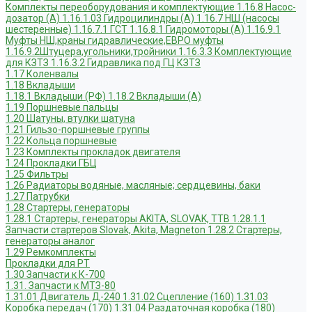
Комплекты переоборудования и комплектующие
1.16.8 Насос-
дозатор (А)
1.16.1.03 Гидроцилиндры (А)
1.16.7 НШ (насосы
шестеренные)
1.16.7.1 ГСТ
1.16.8.1 Гидромоторы (А)
1.16.9.1
Муфты НШ,краны гидравлические,ЕВРО муфты
1.16.9.2Штуцера,угольники,тройники
1.16.3.3 Комплектующие
для КЗТЗ
1.16.3.2 Гидравлика под ГЦ КЗТЗ
1.17 Коленвалы
1.18 Вкладыши
1.18.1 Вкладыши (РФ)
1.18.2 Вкладыши (А)
1.19 Поршневые пальцы
1.20 Шатуны, втулки шатуна
1.21 Гильзо-поршневые группы
1.22 Кольца поршневые
1.23 Комплекты прокладок двигателя
1.24 Прокладки ГБЦ
1.25 Фильтры
1.26 Радиаторы водяные, масляные; сердцевины, баки
1.27 Патрубки
1.28 Стартеры, генераторы
1.28.1 Стартеры, генераторы AKITA, SLOVAK, ТТВ
1.28.1.1
Запчасти стартеров Slovak, Akita, Magneton
1.28.2 Стартеры,
генераторы аналог
1.29 Ремкомплекты
Прокладки для РТ
1.30 Запчасти к К-700
1.31. Запчасти к МТЗ-80
1.31.01 Двигатель Д-240
1.31.02 Сцепление (160)
1.31.03
Коробка передач (170)
1.31.04 Раздаточная коробка (180)