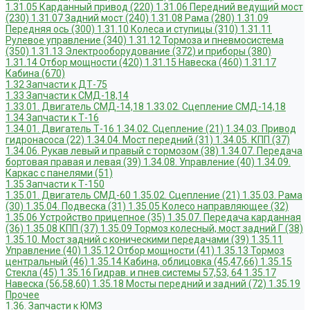
1.31.05 Карданный привод (220)
1.31.06 Передний ведущий мост
(230)
1.31.07 Задний мост (240)
1.31.08 Рама (280)
1.31.09
Передняя ось (300)
1.31.10 Колеса и ступицы (310)
1.31.11
Рулевое управление (340)
1.31.12 Тормоза и пневмосистема
(350)
1.31.13 Электрооборудование (372) и приборы (380)
1.31.14 Отбор мощности (420)
1.31.15 Навеска (460)
1.31.17
Кабина (670)
1.32 Запчасти к ДТ-75
1.33 Запчасти к СМД-18,14
1.33.01. Двигатель СМД-14,18
1.33.02. Сцепление СМД-14,18
1.34 Запчасти к Т-16
1.34.01. Двигатель Т-16
1.34.02. Сцепление (21)
1.34.03. Привод
гидронасоса (22)
1.34.04. Мост передний (31)
1.34.05. КПП (37)
1.34.06. Рукав левый и правый с тормозом (38)
1.34.07. Передача
бортовая правая и левая (39)
1.34.08. Управление (40)
1.34.09.
Каркас с панелями (51)
1.35 Запчасти к Т-150
1.35.01. Двигатель СМД-60
1.35.02. Сцепление (21)
1.35.03. Рама
(30)
1.35.04. Подвеска (31)
1.35.05 Колесо направляющее (32)
1.35.06 Устройство прицепное (35)
1.35.07. Передача карданная
(36)
1.35.08 КПП (37)
1.35.09 Тормоз колесный, мост задний Г (38)
1.35.10. Мост задний с коническими передачами (39)
1.35.11
Управление (40)
1.35.12 Отбор мощности (41)
1.35.13 Тормоз
центральный (46)
1.35.14 Кабина, облицовка (45,47,66)
1.35.15
Стекла (45)
1.35.16 Гидрав. и пнев.системы 57,53, 64
1.35.17
Навеска (56,58,60)
1.35.18 Мосты передний и задний (72)
1.35.19
Прочее
1.36. Запчасти к ЮМЗ