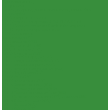
1.24 Прокладки ГБЦ
1.25 Фильтры
1.26 Радиаторы водяные, масляные; сердцевины, баки
1.27 Патрубки
1.28 Стартеры, генераторы
1.28.1 Стартеры, генераторы AKITA, SLOVAK, ТТВ
1.28.1.1 Запчасти стартеров Slovak, Akita, Magneton
1.28.2 Стартеры, генераторы аналог
1.29 Ремкомплекты
Прокладки для РТ
1.30 Запчасти к К-700
1.31. Запчасти к МТЗ-80
1.31.01 Двигатель Д-240
1.31.02 Сцепление (160)
1.31.03 Коробка передач (170)
1.31.04 Раздаточная коробка (180)
1.31.05 Карданный привод (220)
1.31.06 Передний ведущий мост (230)
1.31.07 Задний мост (240)
1.31.08 Рама (280)
1.31.09 Передняя ось (300)
1.31.10 Колеса и ступицы (310)
1.31.11 Рулевое управление (340)
1.31.12 Тормоза и пневмосистема (350)
1.31.13 Электрооборудование (372) и приборы (380)
1.31.14 Отбор мощности (420)
1.31.15 Навеска (460)
1.31.17 Кабина (670)