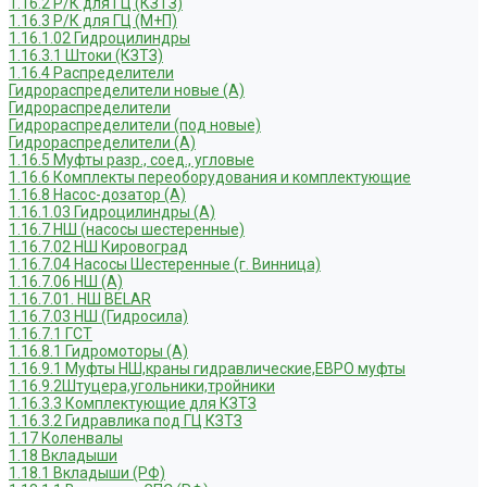
1.16.2 Р/К для ГЦ (КЗТЗ)
1.16.3 Р/К для ГЦ (М+П)
1.16.1.02 Гидроцилиндры
1.16.3.1 Штоки (КЗТЗ)
1.16.4 Распределители
Гидрораспределители новые (А)
Гидрораспределители
Гидрораспределители (под новые)
Гидрораспределители (А)
1.16.5 Муфты разр., соед., угловые
1.16.6 Комплекты переоборудования и комплектующие
1.16.8 Насос-дозатор (А)
1.16.1.03 Гидроцилиндры (А)
1.16.7 НШ (насосы шестеренные)
1.16.7.02 НШ Кировоград
1.16.7.04 Насосы Шестеренные (г. Винница)
1.16.7.06 НШ (А)
1.16.7.01. НШ BELAR
1.16.7.03 НШ (Гидросила)
1.16.7.1 ГСТ
1.16.8.1 Гидромоторы (А)
1.16.9.1 Муфты НШ,краны гидравлические,ЕВРО муфты
1.16.9.2Штуцера,угольники,тройники
1.16.3.3 Комплектующие для КЗТЗ
1.16.3.2 Гидравлика под ГЦ КЗТЗ
1.17 Коленвалы
1.18 Вкладыши
1.18.1 Вкладыши (РФ)