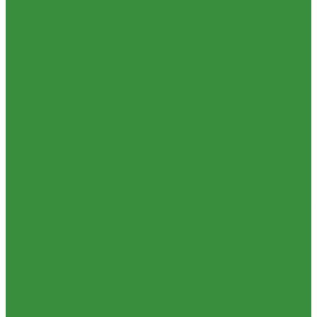
1.20 Шатуны, втулки шатуна
1.21 Гильзо-поршневые группы
1.22 Кольца поршневые
1.23 Комплекты прокладок двигателя
1.24 Прокладки ГБЦ
1.25 Фильтры
1.26 Радиаторы водяные, масляные; сердцевины, баки
1.27 Патрубки
1.28 Стартеры, генераторы
1.28.1 Стартеры, генераторы AKITA, SLOVAK, ТТВ
1.28.1.1
Запчасти стартеров Slovak, Akita, Magneton
1.28.2 Стартеры,
генераторы аналог
1.29 Ремкомплекты
Прокладки для РТ
1.30 Запчасти к К-700
1.31. Запчасти к МТЗ-80
1.31.01 Двигатель Д-240
1.31.02 Сцепление (160)
1.31.03
Коробка передач (170)
1.31.04 Раздаточная коробка (180)
1.31.05 Карданный привод (220)
1.31.06 Передний ведущий мост
(230)
1.31.07 Задний мост (240)
1.31.08 Рама (280)
1.31.09
Передняя ось (300)
1.31.10 Колеса и ступицы (310)
1.31.11
Рулевое управление (340)
1.31.12 Тормоза и пневмосистема
(350)
1.31.13 Электрооборудование (372) и приборы (380)
1.31.14 Отбор мощности (420)
1.31.15 Навеска (460)
1.31.17
Кабина (670)
1.32 Запчасти к ДТ-75
1.33 Запчасти к СМД-18,14
1.33.01. Двигатель СМД-14,18
1.33.02. Сцепление СМД-14,18