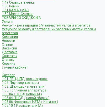
1.49 Сельхозтехника
1.50 Ремни
1.51 КАМАЗ,МАЗ
1.52 Масла. Смазки.
ТОВАРЫ СО СКИДКОЙ %
Услуги
Ремонт и реставрация б/у запчастей, узлов и агрегатов
Услуги по ремонту и реставрации запасных частей, узлов и
агрегатов
Компания
Новости
Статьи
Вакансии
Доставка
Контакты
Отзывы
Корзина
Личный кабинет
...
Каталог
1.01. ГБЦ, ЦПД, кольца уплот
1.02. Плунжерные пары
1.03. Шприцы, нагнетатели
1.05. Топливная аппаратура
1.05.04.1 ТНВД новый (А)
1.05.04. ТНВД ( новой сборки )
1.05.06. Форсунки ( НЗТА г.Ногинск )
1.05.10.1 Распылители (А)