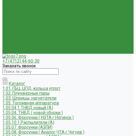
Услуги по ремонту и реставрации запасных частей, узлов и
агрегатов
Компания
Новости
Статьи
Вакансии
Доставка
Контакты
Отзывы
Корзина
Личный кабинет
+7 (4712) 44-60-30
Заказать звонок
Каталог
1.01. ГБЦ, ЦПД, кольца уплот
1.02. Плунжерные пары
1.03. Шприцы, нагнетатели
1.05. Топливная аппаратура
1.05.04.1 ТНВД новый (А)
1.05.04. ТНВД ( новой сборки )
1.05.06. Форсунки ( НЗТА г.Ногинск )
1.05.10.1 Распылители (А)
1.05.07. Форсунки (АЗПИ)
1.05.08. Форсунки ( Аналог,ЧТА г.Чугуев )