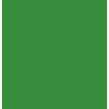
Гидрораспределители (А)
1.16.5 Муфты разр., соед., угловые
1.16.6 Комплекты переоборудования и комплектующие
1.16.8 Насос-дозатор (А)
1.16.1.03 Гидроцилиндры (А)
1.16.7 НШ (насосы шестеренные)
1.16.7.02 НШ Кировоград
1.16.7.04 Насосы Шестеренные (г. Винница)
1.16.7.06 НШ (А)
1.16.7.01. НШ BELAR
1.16.7.03 НШ (Гидросила)
1.16.7.1 ГСТ
1.16.8.1 Гидромоторы (А)
1.16.9.1 Муфты НШ,краны гидравлические,ЕВРО муфты
1.16.9.2Штуцера,угольники,тройники
1.16.3.3 Комплектующие для КЗТЗ
1.16.3.2 Гидравлика под ГЦ КЗТЗ
1.17 Коленвалы
1.18 Вкладыши
1.18.1 Вкладыши (РФ)
1.18.1.1 Вкладыши ЗПС (РФ)
1.18.1.2 Вкладыши Дайдо (РФ)
1.18.2 Вкладыши (А)
1.19 Поршневые пальцы
1.20 Шатуны, втулки шатуна
1.21 Гильзо-поршневые группы
1.22 Кольца поршневые
1.23 Комплекты прокладок двигателя