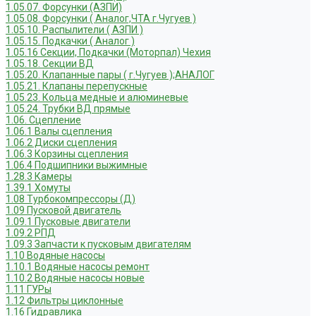
1.05.07. Форсунки (АЗПИ)
1.05.08. Форсунки ( Аналог,ЧТА г.Чугуев )
1.05.10. Распылители ( АЗПИ )
1.05.15. Подкачки ( Аналог )
1.05.16 Секции, Подкачки (Моторпал) Чехия
1.05.18. Секции ВД
1.05.20. Клапанные пары ( г.Чугуев );АНАЛОГ
1.05.21. Клапаны перепускные
1.05.23. Кольца медные и алюминевые
1.05.24. Трубки ВД прямые
1.06. Сцепление
1.06.1 Валы сцепления
1.06.2 Диски сцепления
1.06.3 Корзины сцепления
1.06.4 Подшипники выжимные
1.28.3 Камеры
1.39.1 Хомуты
1.08 Турбокомпрессоры (Д)
1.09 Пусковой двигатель
1.09.1 Пусковые двигатели
1.09.2 РПД
1.09.3 Запчасти к пусковым двигателям
1.10 Водяные насосы
1.10.1 Водяные насосы ремонт
1.10.2 Водяные насосы новые
1.11 ГУРы
1.12 Фильтры циклонные
1.16 Гидравлика