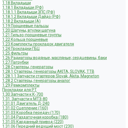
1.18 Вкладыши
1.18.1 Вкладыши (РФ)
1.18.1.1 Вкладыши ЗПС (РФ)
1.18.1.2 Вкладыши Дайдо (РФ)
1.18.2 Вкладыши (А)
1.19 Поршневые пальцы
1.20 Шатуны, втулки шатуна
1.21 Гильзо-поршневые группы
1.22 Кольца поршневые
1.23 Комплекты прокладок двигателя
1.24 Прокладки ГБЦ
1.25 Фильтры
1.26 Радиаторы водяные, масляные; сердцевины, баки
1.27 Патрубки
1.28 Стартеры, генераторы
1.28.1 Стартеры, генераторы AKITA, SLOVAK, ТТВ
1.28.1.1 Запчасти стартеров Slovak, Akita, Magneton
1.28.2 Стартеры, генераторы аналог
1.29 Ремкомплекты
Прокладки для РТ
1.30 Запчасти к К-700
1.31. Запчасти к МТЗ-80
1.31.01 Двигатель Д-240
1.31.02 Сцепление (160)
1.31.03 Коробка передач (170)
1.31.04 Раздаточная коробка (180)
1.31.05 Карданный привод (220)
1.31.06 Передний ведущий мост (230)