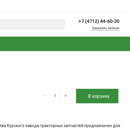
+7 (4712) 44-60-30
Заказать звонок
+7 (4712) 44-60-30
г. Курск, 2-й Шоссейный
пер., 17А, микрорайон
Пески
Офис: пн-пт 09:00–17:30
Склад: пн-пт 09:00–
16:00
info@rtk-46.ru
-
+
В корзину
ства Курского завода тракторных запчастей предназначен для