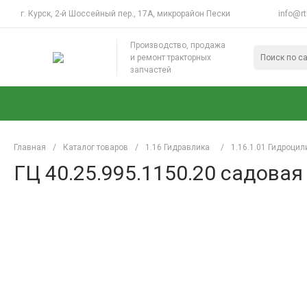
г. Курск, 2-й Шоссейный пер., 17А, микрорайон Пески
info@rt
Производство, продажа
и ремонт тракторных
запчастей
Главная
/
Каталог товаров
/
1.16 Гидравлика
/
1.16.1.01 Гидроци
ГЦ 40.25.995.1150.20 садовая