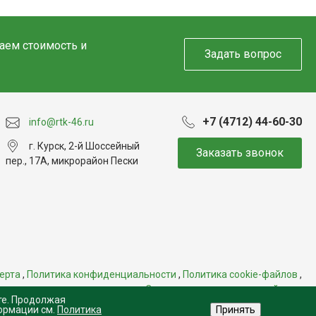
таем стоимость и
Задать вопрос
+7 (4712) 44-60-30
info@rtk-46.ru
г. Курск, 2-й Шоссейный
Заказать звонок
пер., 17А, микрорайон Пески
ерта
,
Политика конфиденциальности
,
Политика cookie-файлов
,
Свидетельство на товарный знак
те. Продолжая
ормации см.
Политика
Принять