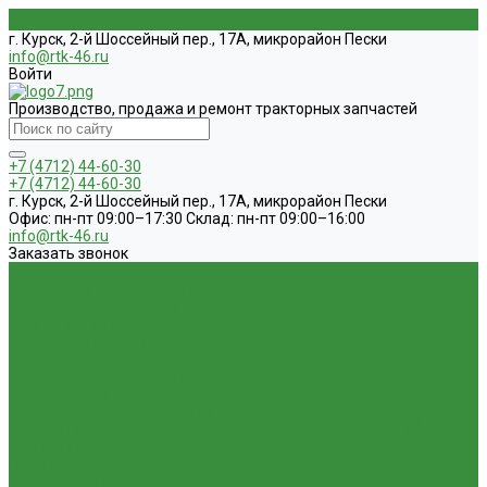
г. Курск, 2-й Шоссейный пер., 17А, микрорайон Пески
info@rtk-46.ru
Войти
Производство, продажа и ремонт тракторных запчастей
+7 (4712) 44-60-30
+7 (4712) 44-60-30
г. Курск, 2-й Шоссейный пер., 17А, микрорайон Пески
Офис: пн-пт 09:00–17:30 Склад: пн-пт 09:00–16:00
info@rtk-46.ru
Заказать звонок
Каталог
1.01. ГБЦ, ЦПД, кольца уплот
1.02. Плунжерные пары
1.03. Шприцы, нагнетатели
1.05. Топливная аппаратура
1.05.04.1 ТНВД новый (А)
1.05.04. ТНВД ( новой сборки )
1.05.06.
Форсунки ( НЗТА г.Ногинск )
1.05.10.1 Распылители (А)
1.05.07.
Форсунки (АЗПИ)
1.05.08. Форсунки ( Аналог,ЧТА г.Чугуев )
1.05.10. Распылители ( АЗПИ )
1.05.15. Подкачки ( Аналог )
1.05.16
Секции, Подкачки (Моторпал) Чехия
1.05.18. Секции ВД
1.05.20.
Клапанные пары ( г.Чугуев );АНАЛОГ
1.05.21. Клапаны
перепускные
1.05.23. Кольца медные и алюминевые
1.05.24.
Трубки ВД прямые