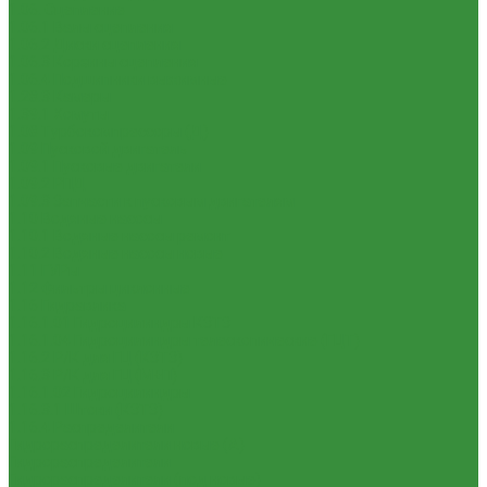
1.06. Сцепление
1.06.1 Валы сцепления
1.06.2 Диски сцепления
1.06.3 Корзины сцепления
1.06.4 Подшипники выжимные
1.28.3 Камеры
1.39.1 Хомуты
1.08 Турбокомпрессоры (Д)
1.09 Пусковой двигатель
1.09.1 Пусковые двигатели
1.09.2 РПД
1.09.3 Запчасти к пусковым двигателям
1.10 Водяные насосы
1.10.1 Водяные насосы ремонт
1.10.2 Водяные насосы новые
1.11 ГУРы
1.12 Фильтры циклонные
1.16 Гидравлика
1.16.1.01 Гидроцилиндры КЗТЗ
1.16.1.04 Гидроцилиндры телескопические (ГЦТ)
1.16.2 Р/К для ГЦ (КЗТЗ)
1.16.3 Р/К для ГЦ (М+П)
1.16.1.02 Гидроцилиндры
1.16.3.1 Штоки (КЗТЗ)
1.16.4 Распределители
Гидрораспределители новые (А)
Гидрораспределители
Гидрораспределители (под новые)