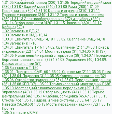
1.31.05 Карданный привод (220)
1.31.06 Передний ведущий мост
(230)
1.31.07 Задний мост (240)
1.31.08 Рама (280)
1.31.09
Передняя ось (300)
1.31.10 Колеса и ступицы (310)
1.31.11
Рулевое управление (340)
1.31.12 Тормоза и пневмосистема
(350)
1.31.13 Электрооборудование (372) и приборы (380)
1.31.14 Отбор мощности (420)
1.31.15 Навеска (460)
1.31.17
Кабина (670)
1.32 Запчасти к ДТ-75
1.33 Запчасти к СМД-18,14
1.33.01. Двигатель СМД-14,18
1.33.02. Сцепление СМД-14,18
1.34 Запчасти к Т-16
1.34.01. Двигатель Т-16
1.34.02. Сцепление (21)
1.34.03. Привод
гидронасоса (22)
1.34.04. Мост передний (31)
1.34.05. КПП (37)
1.34.06. Рукав левый и правый с тормозом (38)
1.34.07. Передача
бортовая правая и левая (39)
1.34.08. Управление (40)
1.34.09.
Каркас с панелями (51)
1.35 Запчасти к Т-150
1.35.01. Двигатель СМД-60
1.35.02. Сцепление (21)
1.35.03. Рама
(30)
1.35.04. Подвеска (31)
1.35.05 Колесо направляющее (32)
1.35.06 Устройство прицепное (35)
1.35.07. Передача карданная
(36)
1.35.08 КПП (37)
1.35.09 Тормоз колесный, мост задний Г (38)
1.35.10. Мост задний с коническими передачами (39)
1.35.11
Управление (40)
1.35.12 Отбор мощности (41)
1.35.13 Тормоз
центральный (46)
1.35.14 Кабина, облицовка (45,47,66)
1.35.15
Стекла (45)
1.35.16 Гидрав. и пнев.системы 57,53, 64
1.35.17
Навеска (56,58,60)
1.35.18 Мосты передний и задний (72)
1.35.19
Прочее
1.36. Запчасти к ЮМЗ