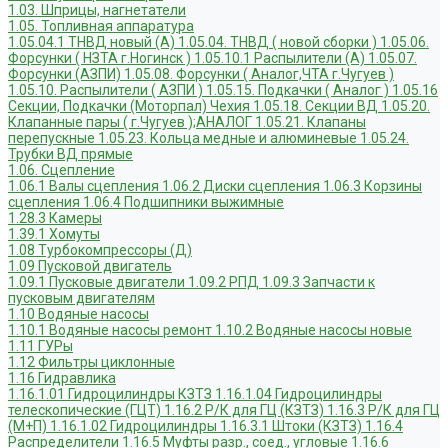
1.03. Шприцы, нагнетатели
1.05. Топливная аппаратура
1.05.04.1 ТНВД новый (А)
1.05.04. ТНВД ( новой сборки )
1.05.06.
Форсунки ( НЗТА г.Ногинск )
1.05.10.1 Распылители (А)
1.05.07.
Форсунки (АЗПИ)
1.05.08. Форсунки ( Аналог,ЧТА г.Чугуев )
1.05.10. Распылители ( АЗПИ )
1.05.15. Подкачки ( Аналог )
1.05.16
Секции, Подкачки (Моторпал) Чехия
1.05.18. Секции ВД
1.05.20.
Клапанные пары ( г.Чугуев );АНАЛОГ
1.05.21. Клапаны
перепускные
1.05.23. Кольца медные и алюминевые
1.05.24.
Трубки ВД прямые
1.06. Сцепление
1.06.1 Валы сцепления
1.06.2 Диски сцепления
1.06.3 Корзины
сцепления
1.06.4 Подшипники выжимные
1.28.3 Камеры
1.39.1 Хомуты
1.08 Турбокомпрессоры (Д)
1.09 Пусковой двигатель
1.09.1 Пусковые двигатели
1.09.2 РПД
1.09.3 Запчасти к
пусковым двигателям
1.10 Водяные насосы
1.10.1 Водяные насосы ремонт
1.10.2 Водяные насосы новые
1.11 ГУРы
1.12 Фильтры циклонные
1.16 Гидравлика
1.16.1.01 Гидроцилиндры КЗТЗ
1.16.1.04 Гидроцилиндры
телескопические (ГЦТ)
1.16.2 Р/К для ГЦ (КЗТЗ)
1.16.3 Р/К для ГЦ
(М+П)
1.16.1.02 Гидроцилиндры
1.16.3.1 Штоки (КЗТЗ)
1.16.4
Распределители
1.16.5 Муфты разр., соед., угловые
1.16.6