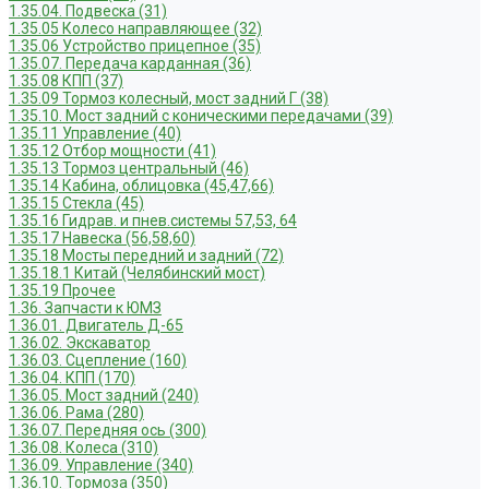
1.35.04. Подвеска (31)
1.35.05 Колесо направляющее (32)
1.35.06 Устройство прицепное (35)
1.35.07. Передача карданная (36)
1.35.08 КПП (37)
1.35.09 Тормоз колесный, мост задний Г (38)
1.35.10. Мост задний с коническими передачами (39)
1.35.11 Управление (40)
1.35.12 Отбор мощности (41)
1.35.13 Тормоз центральный (46)
1.35.14 Кабина, облицовка (45,47,66)
1.35.15 Стекла (45)
1.35.16 Гидрав. и пнев.системы 57,53, 64
1.35.17 Навеска (56,58,60)
1.35.18 Мосты передний и задний (72)
1.35.18.1 Китай (Челябинский мост)
1.35.19 Прочее
1.36. Запчасти к ЮМЗ
1.36.01. Двигатель Д-65
1.36.02. Экскаватор
1.36.03. Сцепление (160)
1.36.04. КПП (170)
1.36.05. Мост задний (240)
1.36.06. Рама (280)
1.36.07. Передняя ось (300)
1.36.08. Колеса (310)
1.36.09. Управление (340)
1.36.10. Тормоза (350)