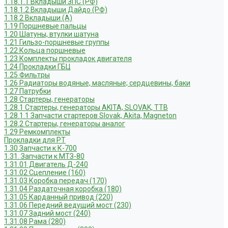
1.18.1.1 Вкладыши ЗПС (РФ)
1.18.1.2 Вкладыши Дайдо (РФ)
1.18.2 Вкладыши (А)
1.19 Поршневые пальцы
1.20 Шатуны, втулки шатуна
1.21 Гильзо-поршневые группы
1.22 Кольца поршневые
1.23 Комплекты прокладок двигателя
1.24 Прокладки ГБЦ
1.25 Фильтры
1.26 Радиаторы водяные, масляные; сердцевины, баки
1.27 Патрубки
1.28 Стартеры, генераторы
1.28.1 Стартеры, генераторы AKITA, SLOVAK, ТТВ
1.28.1.1 Запчасти стартеров Slovak, Akita, Magneton
1.28.2 Стартеры, генераторы аналог
1.29 Ремкомплекты
Прокладки для РТ
1.30 Запчасти к К-700
1.31. Запчасти к МТЗ-80
1.31.01 Двигатель Д-240
1.31.02 Сцепление (160)
1.31.03 Коробка передач (170)
1.31.04 Раздаточная коробка (180)
1.31.05 Карданный привод (220)
1.31.06 Передний ведущий мост (230)
1.31.07 Задний мост (240)
1.31.08 Рама (280)