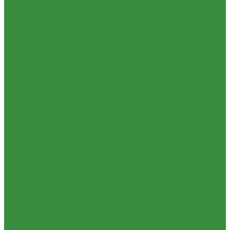
Гидрораспределители (А)
1.16.5 Муфты разр., соед., угловые
1.16.6 Комплекты переоборудования и комплектующие
1.16.8 Насос-дозатор (А)
1.16.1.03 Гидроцилиндры (А)
1.16.7 НШ (насосы шестеренные)
1.16.7.02 НШ Кировоград
1.16.7.04 Насосы Шестеренные (г. Винница)
1.16.7.06 НШ (А)
1.16.7.01. НШ BELAR
1.16.7.03 НШ (Гидросила)
1.16.7.1 ГСТ
1.16.8.1 Гидромоторы (А)
1.16.9.1 Муфты НШ,краны гидравлические,ЕВРО муфты
1.16.9.2Штуцера,угольники,тройники
1.16.3.3 Комплектующие для КЗТЗ
1.16.3.2 Гидравлика под ГЦ КЗТЗ
1.17 Коленвалы
1.18 Вкладыши
1.18.1 Вкладыши (РФ)
1.18.1.1 Вкладыши ЗПС (РФ)
1.18.1.2 Вкладыши Дайдо (РФ)
1.18.2 Вкладыши (А)
1.19 Поршневые пальцы
1.20 Шатуны, втулки шатуна
1.21 Гильзо-поршневые группы
1.22 Кольца поршневые
1.23 Комплекты прокладок двигателя