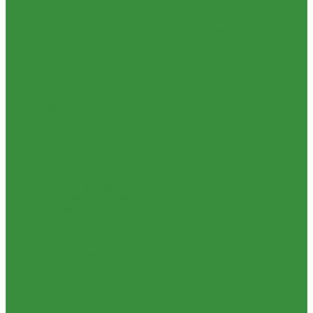
1.24 Прокладки ГБЦ
1.25 Фильтры
1.26 Радиаторы водяные, масляные; сердцевины, баки
1.27 Патрубки
1.28 Стартеры, генераторы
1.28.1 Стартеры, генераторы AKITA, SLOVAK, ТТВ
1.28.1.1 Запчасти стартеров Slovak, Akita, Magneton
1.28.2 Стартеры, генераторы аналог
1.29 Ремкомплекты
Прокладки для РТ
1.30 Запчасти к К-700
1.31. Запчасти к МТЗ-80
1.31.01 Двигатель Д-240
1.31.02 Сцепление (160)
1.31.03 Коробка передач (170)
1.31.04 Раздаточная коробка (180)
1.31.05 Карданный привод (220)
1.31.06 Передний ведущий мост (230)
1.31.07 Задний мост (240)
1.31.08 Рама (280)
1.31.09 Передняя ось (300)
1.31.10 Колеса и ступицы (310)
1.31.11 Рулевое управление (340)
1.31.12 Тормоза и пневмосистема (350)
1.31.13 Электрооборудование (372) и приборы (380)
1.31.14 Отбор мощности (420)
1.31.15 Навеска (460)
1.31.17 Кабина (670)