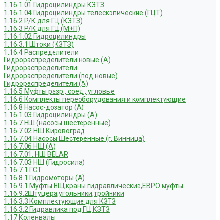
1.16.1.01 Гидроцилиндры КЗТЗ
1.16.1.04 Гидроцилиндры телескопические (ГЦТ)
1.16.2 Р/К для ГЦ (КЗТЗ)
1.16.3 Р/К для ГЦ (М+П)
1.16.1.02 Гидроцилиндры
1.16.3.1 Штоки (КЗТЗ)
1.16.4 Распределители
Гидрораспределители новые (А)
Гидрораспределители
Гидрораспределители (под новые)
Гидрораспределители (А)
1.16.5 Муфты разр., соед., угловые
1.16.6 Комплекты переоборудования и комплектующие
1.16.8 Насос-дозатор (А)
1.16.1.03 Гидроцилиндры (А)
1.16.7 НШ (насосы шестеренные)
1.16.7.02 НШ Кировоград
1.16.7.04 Насосы Шестеренные (г. Винница)
1.16.7.06 НШ (А)
1.16.7.01. НШ BELAR
1.16.7.03 НШ (Гидросила)
1.16.7.1 ГСТ
1.16.8.1 Гидромоторы (А)
1.16.9.1 Муфты НШ,краны гидравлические,ЕВРО муфты
1.16.9.2Штуцера,угольники,тройники
1.16.3.3 Комплектующие для КЗТЗ
1.16.3.2 Гидравлика под ГЦ КЗТЗ
1.17 Коленвалы