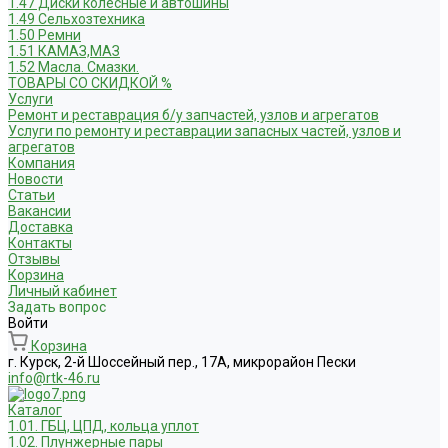
1.47 Диски колесные и автошины
1.49 Сельхозтехника
1.50 Ремни
1.51 КАМАЗ,МАЗ
1.52 Масла. Смазки.
ТОВАРЫ СО СКИДКОЙ %
Услуги
Ремонт и реставрация б/у запчастей, узлов и агрегатов
Услуги по ремонту и реставрации запасных частей, узлов и
агрегатов
Компания
Новости
Статьи
Вакансии
Доставка
Контакты
Отзывы
Корзина
Личный кабинет
Задать вопрос
Войти
Корзина
г. Курск, 2-й Шоссейный пер., 17А, микрорайон Пески
info@rtk-46.ru
Каталог
1.01. ГБЦ, ЦПД, кольца уплот
1.02. Плунжерные пары