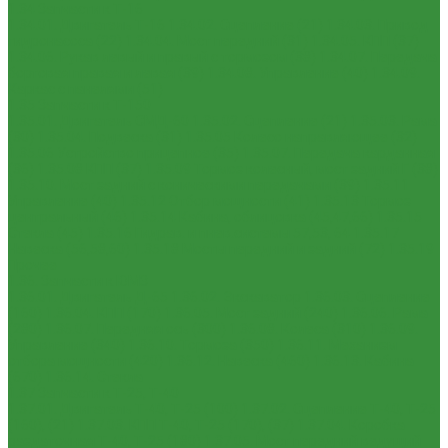
1.34 Запчасти к Т-16
1.34.01. Двигатель Т-16
1.34.02. Сцепление (21)
1.34.03. Привод
гидронасоса (22)
1.34.04. Мост передний (31)
1.34.05. КПП (37)
1.34.06. Рукав левый и правый с тормозом (38)
1.34.07. Передача
бортовая правая и левая (39)
1.34.08. Управление (40)
1.34.09.
Каркас с панелями (51)
1.35 Запчасти к Т-150
1.35.01. Двигатель СМД-60
1.35.02. Сцепление (21)
1.35.03. Рама
(30)
1.35.04. Подвеска (31)
1.35.05 Колесо направляющее (32)
1.35.06 Устройство прицепное (35)
1.35.07. Передача карданная
(36)
1.35.08 КПП (37)
1.35.09 Тормоз колесный, мост задний Г (38)
1.35.10. Мост задний с коническими передачами (39)
1.35.11
Управление (40)
1.35.12 Отбор мощности (41)
1.35.13 Тормоз
центральный (46)
1.35.14 Кабина, облицовка (45,47,66)
1.35.15
Стекла (45)
1.35.16 Гидрав. и пнев.системы 57,53, 64
1.35.17
Навеска (56,58,60)
1.35.18 Мосты передний и задний (72)
1.35.19
Прочее
1.36. Запчасти к ЮМЗ
1.36.01. Двигатель Д-65
1.36.02. Экскаватор
1.36.03. Сцепление
(160)
1.36.04. КПП (170)
1.36.05. Мост задний (240)
1.36.06. Рама
(280)
1.36.07. Передняя ось (300)
1.36.08. Колеса (310)
1.36.09.
Управление (340)
1.36.10. Тормоза (350)
1.36.11. Механизм
отбора мощности (420)
1.36.12. Навеска (460)
1.36.13. Кабина
(670)
1.36.14. Стекла
1.37 Запчасти к Т-25, Т-40
1.37.01. Двигатель Т-40, Т-25 (100)
1.37.02. Сцепление Т-40, Т-25
(160), (21)
1.37.03. КПП Т-40, Т-25 (170), (37)
1.37.04. Коробка
раздаточная Т-40, Т-25 (180)
1.37.05. Мост передний ведущий