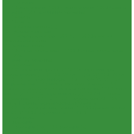
1.06. Сцепление
1.06.1 Валы сцепления
1.06.2 Диски сцепления
1.06.3 Корзины
сцепления
1.06.4 Подшипники выжимные
1.28.3 Камеры
1.39.1 Хомуты
1.08 Турбокомпрессоры (Д)
1.09 Пусковой двигатель
1.09.1 Пусковые двигатели
1.09.2 РПД
1.09.3 Запчасти к
пусковым двигателям
1.10 Водяные насосы
1.10.1 Водяные насосы ремонт
1.10.2 Водяные насосы новые
1.11 ГУРы
1.12 Фильтры циклонные
1.16 Гидравлика
1.16.1.01 Гидроцилиндры КЗТЗ
1.16.1.04 Гидроцилиндры
телескопические (ГЦТ)
1.16.2 Р/К для ГЦ (КЗТЗ)
1.16.3 Р/К для ГЦ
(М+П)
1.16.1.02 Гидроцилиндры
1.16.3.1 Штоки (КЗТЗ)
1.16.4
Распределители
1.16.5 Муфты разр., соед., угловые
1.16.6
Комплекты переоборудования и комплектующие
1.16.8 Насос-
дозатор (А)
1.16.1.03 Гидроцилиндры (А)
1.16.7 НШ (насосы
шестеренные)
1.16.7.1 ГСТ
1.16.8.1 Гидромоторы (А)
1.16.9.1
Муфты НШ,краны гидравлические,ЕВРО муфты
1.16.9.2Штуцера,угольники,тройники
1.16.3.3 Комплектующие
для КЗТЗ
1.16.3.2 Гидравлика под ГЦ КЗТЗ
1.17 Коленвалы
1.18 Вкладыши
1.18.1 Вкладыши (РФ)
1.18.2 Вкладыши (А)
1.19 Поршневые пальцы