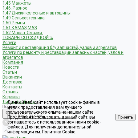
1.45 Манжеты
1.46. Разное
1.47 Диски колесные и автошины
1.49 Сельхозтехника
1.50 Ремни
1.51 КАМАЗ,МАЗ
1.52 Масла. Смазки.
ТОВАРЫ СО СКИДКОЙ %
Услуги
Ремонт и реставрация б/у запчастей, узлов и агрегатов
Услуги по ремонту и реставрации запасных частей, узлов и
агрегатов
Компания
Новости
Статьи
Вакансии
Доставка
Контакты
Отзывы
Корзина
Личный кабинет
Данный веб-сайт использует cookie-файлы в
Поиск
целях предоставления вам лучшего
пользовательского опыта на нашем сайте.
Продолжая использовать данный сайт, вы
Принять
соглашаетесь с использованием нами cookie-
файлов. Для получения дополнительной
информации см.
Политика Cookie
.