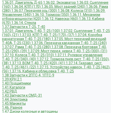
1.36.01. Двигатель Д-65
1.36.02. Экскаватор
1.36.03. Сцепление
(160)
1.36.04. КПП (170)
1.36.05. Мост задний (240)
1.36.06. Рама
(280)
1.36.07. Передняя ось (300)
1.36.08. Колеса (310)
1.36.09.
Управление (340)
1.36.10. Тормоза (350)
1.36.11. Механизм
отбора мощности (420)
1.36.12. Навеска (460)
1.36.13. Кабина
(670)
1.36.14. Стекла
1.37 Запчасти к Т-25, Т-40
1.37.01. Двигатель Т-40, Т-25 (100)
1.37.02. Сцепление Т-40, Т-25
(160), (21)
1.37.03. КПП Т-40, Т-25 (170), (37)
1.37.04. Коробка
раздаточная Т-40, Т-25 (180)
1.37.05. Мост передний ведущий
Т-40А, Т-25 (230)
1.37.06. Передача карданная Т-40, Т-25 (240)
1.37.07. Рама Т-40, Т-25 (280)
1.37.08. Передача бортовая Т-40,
Т-25 (290), (39)
1.37.09. Мост перед. невед Т-40, Т-25 (300), (31)
1.37.10. Колеса Т-40, Т-25 (310)
1.37.11. Рулевое управление
Т-40, Т-25 (340), (40)
1.37.12. Тормоза пнев.сист. Т-40, Т-25 (350),
(38)
1.37.13. ВОМ Т-40, Т-25 (420), (41)
1.37.14. Гидравл. сист.
Т-40, Т-25 (461), (22)
1.37.15. Устройство навесн. Т-40, Т-25 (462),
(56)
1.37.16. Кабина и облицовка Т-40, Т-25
1.38 Запчасти к 2ПТС-4, 1ПТС-9
1.39 КРН 2.1
1.40 Подшипники
1.41 Каталоги
1.42 РВД
1.43 Запчасти к СМД-31
1.44 Электрика
1.45 Манжеты
1.46. Разное
1.47 Диски колесные и автошины