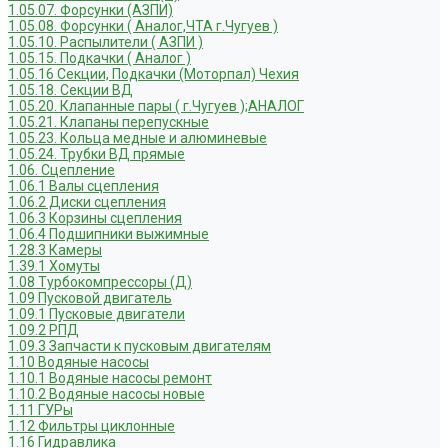
1.05.07. Форсунки (АЗПИ)
1.05.08. Форсунки ( Аналог,ЧТА г.Чугуев )
1.05.10. Распылители ( АЗПИ )
1.05.15. Подкачки ( Аналог )
1.05.16 Секции, Подкачки (Моторпал) Чехия
1.05.18. Секции ВД
1.05.20. Клапанные пары ( г.Чугуев );АНАЛОГ
1.05.21. Клапаны перепускные
1.05.23. Кольца медные и алюминевые
1.05.24. Трубки ВД прямые
1.06. Сцепление
1.06.1 Валы сцепления
1.06.2 Диски сцепления
1.06.3 Корзины сцепления
1.06.4 Подшипники выжимные
1.28.3 Камеры
1.39.1 Хомуты
1.08 Турбокомпрессоры (Д)
1.09 Пусковой двигатель
1.09.1 Пусковые двигатели
1.09.2 РПД
1.09.3 Запчасти к пусковым двигателям
1.10 Водяные насосы
1.10.1 Водяные насосы ремонт
1.10.2 Водяные насосы новые
1.11 ГУРы
1.12 Фильтры циклонные
1.16 Гидравлика