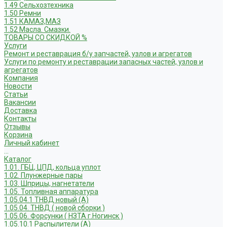
1.49 Сельхозтехника
1.50 Ремни
1.51 КАМАЗ,МАЗ
1.52 Масла. Смазки.
ТОВАРЫ СО СКИДКОЙ %
Услуги
Ремонт и реставрация б/у запчастей, узлов и агрегатов
Услуги по ремонту и реставрации запасных частей, узлов и
агрегатов
Компания
Новости
Статьи
Вакансии
Доставка
Контакты
Отзывы
Корзина
Личный кабинет
...
Каталог
1.01. ГБЦ, ЦПД, кольца уплот
1.02. Плунжерные пары
1.03. Шприцы, нагнетатели
1.05. Топливная аппаратура
1.05.04.1 ТНВД новый (А)
1.05.04. ТНВД ( новой сборки )
1.05.06. Форсунки ( НЗТА г.Ногинск )
1.05.10.1 Распылители (А)