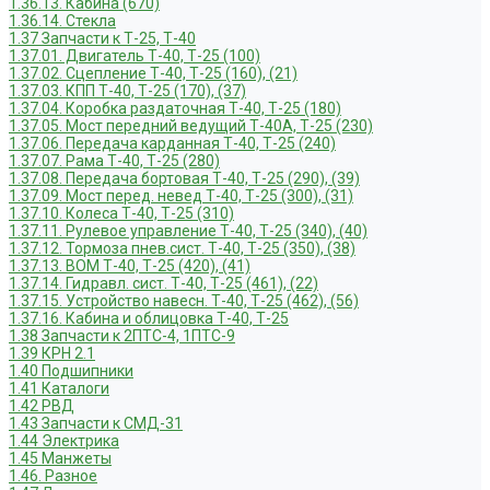
1.36.13. Кабина (670)
1.36.14. Стекла
1.37 Запчасти к Т-25, Т-40
1.37.01. Двигатель Т-40, Т-25 (100)
1.37.02. Сцепление Т-40, Т-25 (160), (21)
1.37.03. КПП Т-40, Т-25 (170), (37)
1.37.04. Коробка раздаточная Т-40, Т-25 (180)
1.37.05. Мост передний ведущий Т-40А, Т-25 (230)
1.37.06. Передача карданная Т-40, Т-25 (240)
1.37.07. Рама Т-40, Т-25 (280)
1.37.08. Передача бортовая Т-40, Т-25 (290), (39)
1.37.09. Мост перед. невед Т-40, Т-25 (300), (31)
1.37.10. Колеса Т-40, Т-25 (310)
1.37.11. Рулевое управление Т-40, Т-25 (340), (40)
1.37.12. Тормоза пнев.сист. Т-40, Т-25 (350), (38)
1.37.13. ВОМ Т-40, Т-25 (420), (41)
1.37.14. Гидравл. сист. Т-40, Т-25 (461), (22)
1.37.15. Устройство навесн. Т-40, Т-25 (462), (56)
1.37.16. Кабина и облицовка Т-40, Т-25
1.38 Запчасти к 2ПТС-4, 1ПТС-9
1.39 КРН 2.1
1.40 Подшипники
1.41 Каталоги
1.42 РВД
1.43 Запчасти к СМД-31
1.44 Электрика
1.45 Манжеты
1.46. Разное