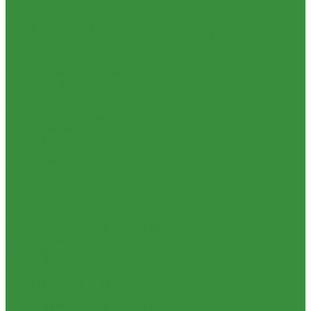
1.37.06. Передача карданная Т-40, Т-25 (240)
1.37.07. Рама Т-40, Т-25 (280)
1.37.08. Передача бортовая Т-40, Т-25 (290), (39)
1.37.09. Мост перед. невед Т-40, Т-25 (300), (31)
1.37.10. Колеса Т-40, Т-25 (310)
1.37.11. Рулевое управление Т-40, Т-25 (340), (40)
1.37.12. Тормоза пнев.сист. Т-40, Т-25 (350), (38)
1.37.13. ВОМ Т-40, Т-25 (420), (41)
1.37.14. Гидравл. сист. Т-40, Т-25 (461), (22)
1.37.15. Устройство навесн. Т-40, Т-25 (462), (56)
1.37.16. Кабина и облицовка Т-40, Т-25
1.38 Запчасти к 2ПТС-4, 1ПТС-9
1.39 КРН 2.1
1.40 Подшипники
1.41 Каталоги
1.42 РВД
1.43 Запчасти к СМД-31
1.44 Электрика
1.45 Манжеты
1.46. Разное
1.47 Диски колесные и автошины
1.49 Сельхозтехника
1.50 Ремни
1.51 КАМАЗ,МАЗ
1.52 Масла. Смазки.
ТОВАРЫ СО СКИДКОЙ %
Услуги
Ремонт и реставрация б/у запчастей, узлов и агрегатов