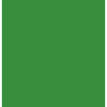
1.20 Шатуны, втулки шатуна
1.21 Гильзо-поршневые группы
1.22 Кольца поршневые
1.23 Комплекты прокладок двигателя
1.24 Прокладки ГБЦ
1.25 Фильтры
1.26 Радиаторы водяные, масляные; сердцевины, баки
1.27 Патрубки
1.28 Стартеры, генераторы
1.28.1 Стартеры, генераторы AKITA, SLOVAK, ТТВ
1.28.1.1
Запчасти стартеров Slovak, Akita, Magneton
1.28.2 Стартеры,
генераторы аналог
1.29 Ремкомплекты
Прокладки для РТ
1.30 Запчасти к К-700
1.31. Запчасти к МТЗ-80
1.31.01 Двигатель Д-240
1.31.02 Сцепление (160)
1.31.03
Коробка передач (170)
1.31.04 Раздаточная коробка (180)
1.31.05 Карданный привод (220)
1.31.06 Передний ведущий мост
(230)
1.31.07 Задний мост (240)
1.31.08 Рама (280)
1.31.09
Передняя ось (300)
1.31.10 Колеса и ступицы (310)
1.31.11
Рулевое управление (340)
1.31.12 Тормоза и пневмосистема
(350)
1.31.13 Электрооборудование (372) и приборы (380)
1.31.14 Отбор мощности (420)
1.31.15 Навеска (460)
1.31.17
Кабина (670)
1.32 Запчасти к ДТ-75
1.33 Запчасти к СМД-18,14
1.33.01. Двигатель СМД-14,18
1.33.02. Сцепление СМД-14,18