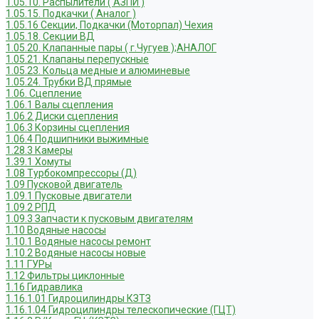
1.05.10. Распылители ( АЗПИ )
1.05.15. Подкачки ( Аналог )
1.05.16 Секции, Подкачки (Моторпал) Чехия
1.05.18. Секции ВД
1.05.20. Клапанные пары ( г.Чугуев );АНАЛОГ
1.05.21. Клапаны перепускные
1.05.23. Кольца медные и алюминевые
1.05.24. Трубки ВД прямые
1.06. Сцепление
1.06.1 Валы сцепления
1.06.2 Диски сцепления
1.06.3 Корзины сцепления
1.06.4 Подшипники выжимные
1.28.3 Камеры
1.39.1 Хомуты
1.08 Турбокомпрессоры (Д)
1.09 Пусковой двигатель
1.09.1 Пусковые двигатели
1.09.2 РПД
1.09.3 Запчасти к пусковым двигателям
1.10 Водяные насосы
1.10.1 Водяные насосы ремонт
1.10.2 Водяные насосы новые
1.11 ГУРы
1.12 Фильтры циклонные
1.16 Гидравлика
1.16.1.01 Гидроцилиндры КЗТЗ
1.16.1.04 Гидроцилиндры телескопические (ГЦТ)