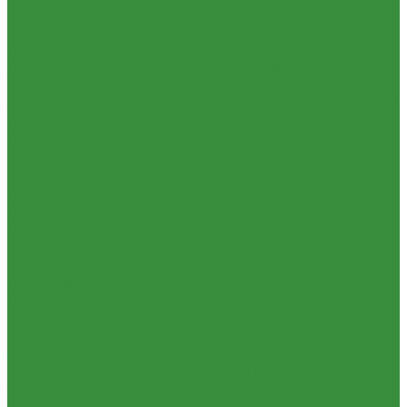
Т-40А, Т-25 (230)
1.37.06. Передача карданная Т-40, Т-25 (240)
1.37.07. Рама Т-40, Т-25 (280)
1.37.08. Передача бортовая Т-40,
Т-25 (290), (39)
1.37.09. Мост перед. невед Т-40, Т-25 (300), (31)
1.37.10. Колеса Т-40, Т-25 (310)
1.37.11. Рулевое управление
Т-40, Т-25 (340), (40)
1.37.12. Тормоза пнев.сист. Т-40, Т-25 (350),
(38)
1.37.13. ВОМ Т-40, Т-25 (420), (41)
1.37.14. Гидравл. сист.
Т-40, Т-25 (461), (22)
1.37.15. Устройство навесн. Т-40, Т-25 (462),
(56)
1.37.16. Кабина и облицовка Т-40, Т-25
1.38 Запчасти к 2ПТС-4, 1ПТС-9
1.39 КРН 2.1
1.40 Подшипники
1.41 Каталоги
1.42 РВД
1.43 Запчасти к СМД-31
1.44 Электрика
1.45 Манжеты
1.46. Разное
1.47 Диски колесные и автошины
1.49 Сельхозтехника
1.50 Ремни
1.51 КАМАЗ,МАЗ
1.52 Масла. Смазки.
ТОВАРЫ СО СКИДКОЙ %
Услуги
Ремонт и реставрация б/у запчастей, узлов и агрегатов
Услуги по ремонту и реставрации запасных частей, узлов и
агрегатов
Компания