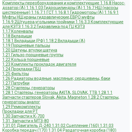
Комплекты переоборудования и комплектующие
1.16.8 Насос-
дозатор (А)
1.16.1.03 Гидроцилиндры (А)
1.16.7 НШ (насосы
шестеренные)
1.16.7.1 ГСТ
1.16.8.1 Гидромоторы (А)
1.16.9.1
Муфты НШ,краны гидравлические,ЕВРО муфты
1.16.9.2Штуцера,угольники,тройники
1.16.3.3 Комплектующие
для КЗТЗ
1.16.3.2 Гидравлика под ГЦ КЗТЗ
1.17 Коленвалы
1.18 Вкладыши
1.18.1 Вкладыши (РФ)
1.18.2 Вкладыши (А)
1.19 Поршневые пальцы
1.20 Шатуны, втулки шатуна
1.21 Гильзо-поршневые группы
1.22 Кольца поршневые
1.23 Комплекты прокладок двигателя
1.24 Прокладки ГБЦ
1.25 Фильтры
1.26 Радиаторы водяные, масляные; сердцевины, баки
1.27 Патрубки
1.28 Стартеры, генераторы
1.28.1 Стартеры, генераторы AKITA, SLOVAK, ТТВ
1.28.1.1
Запчасти стартеров Slovak, Akita, Magneton
1.28.2 Стартеры,
генераторы аналог
1.29 Ремкомплекты
Прокладки для РТ
1.30 Запчасти к К-700
1.31. Запчасти к МТЗ-80
1.31.01 Двигатель Д-240
1.31.02 Сцепление (160)
1.31.03
Коробка передач (170)
1.31.04 Раздаточная коробка (180)