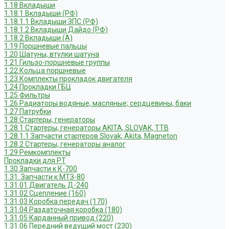
1.18 Вкладыши
1.18.1 Вкладыши (РФ)
1.18.1.1 Вкладыши ЗПС (РФ)
1.18.1.2 Вкладыши Дайдо (РФ)
1.18.2 Вкладыши (А)
1.19 Поршневые пальцы
1.20 Шатуны, втулки шатуна
1.21 Гильзо-поршневые группы
1.22 Кольца поршневые
1.23 Комплекты прокладок двигателя
1.24 Прокладки ГБЦ
1.25 Фильтры
1.26 Радиаторы водяные, масляные; сердцевины, баки
1.27 Патрубки
1.28 Стартеры, генераторы
1.28.1 Стартеры, генераторы AKITA, SLOVAK, ТТВ
1.28.1.1 Запчасти стартеров Slovak, Akita, Magneton
1.28.2 Стартеры, генераторы аналог
1.29 Ремкомплекты
Прокладки для РТ
1.30 Запчасти к К-700
1.31. Запчасти к МТЗ-80
1.31.01 Двигатель Д-240
1.31.02 Сцепление (160)
1.31.03 Коробка передач (170)
1.31.04 Раздаточная коробка (180)
1.31.05 Карданный привод (220)
1.31.06 Передний ведущий мост (230)