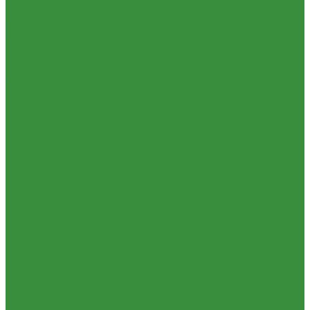
Новости
Статьи
Вакансии
Доставка
Контакты
Отзывы
Корзина
Личный кабинет
...
Каталог
1.01. ГБЦ, ЦПД, кольца уплот
1.02. Плунжерные пары
1.03. Шприцы, нагнетатели
1.05. Топливная аппаратура
1.05.04.1 ТНВД новый (А)
1.05.04. ТНВД ( новой сборки )
1.05.06. Форсунки ( НЗТА г.Ногинск )
1.05.10.1 Распылители (А)
1.05.07. Форсунки (АЗПИ)
1.05.08. Форсунки ( Аналог,ЧТА г.Чугуев )
1.05.10. Распылители ( АЗПИ )
1.05.15. Подкачки ( Аналог )
1.05.16 Секции, Подкачки (Моторпал) Чехия
1.05.18. Секции ВД
1.05.20. Клапанные пары ( г.Чугуев );АНАЛОГ
1.05.21. Клапаны перепускные
1.05.23. Кольца медные и алюминевые
1.05.24. Трубки ВД прямые