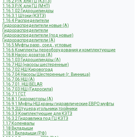
1.16.2 Р/К для ГЦ (КЗТЗ)
1.16.3 Р/К для ГЦ (М+П)
1.16.1.02 Гидроцилиндры
1.16.3.1 Штоки (КЗТЗ)
1.16.4 Распределители
Гидрораспределители новые (А)
Гидрораспределители
Гидрораспределители (под новые)
Гидрораспределители (А)
1.16.5 Муфты разр., соед., угловые
1.16.6 Комплекты переоборудования и комплектующие
1.16.8 Насос-дозатор (А)
1.16.1.03 Гидроцилиндры (А)
1.16.7 НШ (насосы шестеренные)
1.16.7.02 НШ Кировоград
1.16.7.04 Насосы Шестеренные (г. Винница)
1.16.7.06 НШ (А)
1.16.7.01. НШ BELAR
1.16.7.03 НШ (Гидросила)
1.16.7.1 ГСТ
1.16.8.1 Гидромоторы (А)
1.16.9.1 Муфты НШ,краны гидравлические,ЕВРО муфты
1.16.9.2Штуцера,угольники,тройники
1.16.3.3 Комплектующие для КЗТЗ
1.16.3.2 Гидравлика под ГЦ КЗТЗ
1.17 Коленвалы
1.18 Вкладыши
1.18.1 Вкладыши (РФ)