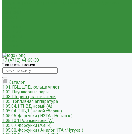
Услуги по ремонту и реставрации запасных частей, узлов и
агрегатов
Компания
Новости
Статьи
Вакансии
Доставка
Контакты
Отзывы
Корзина
Личный кабинет
+7 (4712) 44-60-30
Заказать звонок
Каталог
1.01. ГБЦ, ЦПД, кольца уплот
1.02. Плунжерные пары
1.03. Шприцы, нагнетатели
1.05. Топливная аппаратура
1.05.04.1 ТНВД новый (А)
1.05.04. ТНВД ( новой сборки )
1.05.06. Форсунки ( НЗТА г.Ногинск )
1.05.10.1 Распылители (А)
1.05.07. Форсунки (АЗПИ)
1.05.08. Форсунки ( Аналог,ЧТА г.Чугуев )