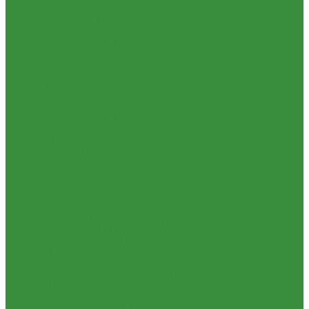
1.32 Запчасти к ДТ-75
1.33 Запчасти к СМД-18,14
1.33.01. Двигатель СМД-14,18
1.33.02. Сцепление СМД-14,18
1.34 Запчасти к Т-16
1.34.01. Двигатель Т-16
1.34.02. Сцепление (21)
1.34.03. Привод гидронасоса (22)
1.34.04. Мост передний (31)
1.34.05. КПП (37)
1.34.06. Рукав левый и правый с тормозом (38)
1.34.07. Передача бортовая правая и левая (39)
1.34.08. Управление (40)
1.34.09. Каркас с панелями (51)
1.35 Запчасти к Т-150
1.35.01. Двигатель СМД-60
1.35.02. Сцепление (21)
1.35.03. Рама (30)
1.35.04. Подвеска (31)
1.35.05 Колесо направляющее (32)
1.35.06 Устройство прицепное (35)
1.35.07. Передача карданная (36)
1.35.08 КПП (37)
1.35.09 Тормоз колесный, мост задний Г (38)
1.35.10. Мост задний с коническими передачами (39)
1.35.11 Управление (40)
1.35.12 Отбор мощности (41)
1.35.13 Тормоз центральный (46)