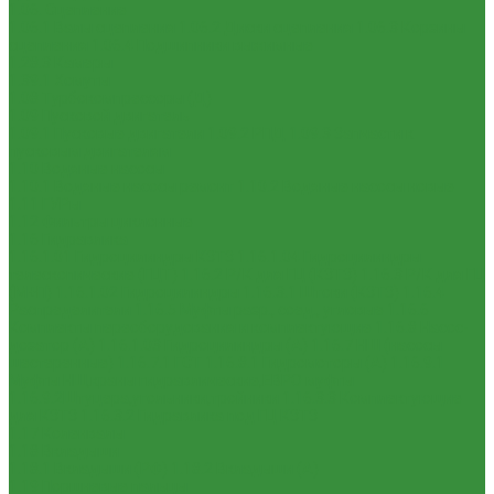
1.06. Сцепление
1.06.1 Валы сцепления
1.06.2 Диски сцепления
1.06.3 Корзины
сцепления
1.06.4 Подшипники выжимные
1.28.3 Камеры
1.39.1 Хомуты
1.08 Турбокомпрессоры (Д)
1.09 Пусковой двигатель
1.09.1 Пусковые двигатели
1.09.2 РПД
1.09.3 Запчасти к
пусковым двигателям
1.10 Водяные насосы
1.10.1 Водяные насосы ремонт
1.10.2 Водяные насосы новые
1.11 ГУРы
1.12 Фильтры циклонные
1.16 Гидравлика
1.16.1.01 Гидроцилиндры КЗТЗ
1.16.1.04 Гидроцилиндры
телескопические (ГЦТ)
1.16.2 Р/К для ГЦ (КЗТЗ)
1.16.3 Р/К для ГЦ
(М+П)
1.16.1.02 Гидроцилиндры
1.16.3.1 Штоки (КЗТЗ)
1.16.4
Распределители
1.16.5 Муфты разр., соед., угловые
1.16.6
Комплекты переоборудования и комплектующие
1.16.8 Насос-
дозатор (А)
1.16.1.03 Гидроцилиндры (А)
1.16.7 НШ (насосы
шестеренные)
1.16.7.1 ГСТ
1.16.8.1 Гидромоторы (А)
1.16.9.1
Муфты НШ,краны гидравлические,ЕВРО муфты
1.16.9.2Штуцера,угольники,тройники
1.16.3.3 Комплектующие
для КЗТЗ
1.16.3.2 Гидравлика под ГЦ КЗТЗ
1.17 Коленвалы
1.18 Вкладыши
1.18.1 Вкладыши (РФ)
1.18.2 Вкладыши (А)
1.19 Поршневые пальцы