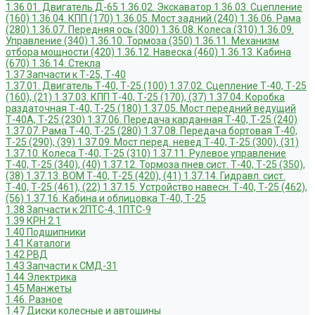
1.36.01. Двигатель Д-65
1.36.02. Экскаватор
1.36.03. Сцепление
(160)
1.36.04. КПП (170)
1.36.05. Мост задний (240)
1.36.06. Рама
(280)
1.36.07. Передняя ось (300)
1.36.08. Колеса (310)
1.36.09.
Управление (340)
1.36.10. Тормоза (350)
1.36.11. Механизм
отбора мощности (420)
1.36.12. Навеска (460)
1.36.13. Кабина
(670)
1.36.14. Стекла
1.37 Запчасти к Т-25, Т-40
1.37.01. Двигатель Т-40, Т-25 (100)
1.37.02. Сцепление Т-40, Т-25
(160), (21)
1.37.03. КПП Т-40, Т-25 (170), (37)
1.37.04. Коробка
раздаточная Т-40, Т-25 (180)
1.37.05. Мост передний ведущий
Т-40А, Т-25 (230)
1.37.06. Передача карданная Т-40, Т-25 (240)
1.37.07. Рама Т-40, Т-25 (280)
1.37.08. Передача бортовая Т-40,
Т-25 (290), (39)
1.37.09. Мост перед. невед Т-40, Т-25 (300), (31)
1.37.10. Колеса Т-40, Т-25 (310)
1.37.11. Рулевое управление
Т-40, Т-25 (340), (40)
1.37.12. Тормоза пнев.сист. Т-40, Т-25 (350),
(38)
1.37.13. ВОМ Т-40, Т-25 (420), (41)
1.37.14. Гидравл. сист.
Т-40, Т-25 (461), (22)
1.37.15. Устройство навесн. Т-40, Т-25 (462),
(56)
1.37.16. Кабина и облицовка Т-40, Т-25
1.38 Запчасти к 2ПТС-4, 1ПТС-9
1.39 КРН 2.1
1.40 Подшипники
1.41 Каталоги
1.42 РВД
1.43 Запчасти к СМД-31
1.44 Электрика
1.45 Манжеты
1.46. Разное
1.47 Диски колесные и автошины