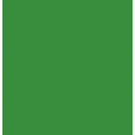
1.34 Запчасти к Т-16
1.34.01. Двигатель Т-16
1.34.02. Сцепление (21)
1.34.03. Привод
гидронасоса (22)
1.34.04. Мост передний (31)
1.34.05. КПП (37)
1.34.06. Рукав левый и правый с тормозом (38)
1.34.07. Передача
бортовая правая и левая (39)
1.34.08. Управление (40)
1.34.09.
Каркас с панелями (51)
1.35 Запчасти к Т-150
1.35.01. Двигатель СМД-60
1.35.02. Сцепление (21)
1.35.03. Рама
(30)
1.35.04. Подвеска (31)
1.35.05 Колесо направляющее (32)
1.35.06 Устройство прицепное (35)
1.35.07. Передача карданная
(36)
1.35.08 КПП (37)
1.35.09 Тормоз колесный, мост задний Г (38)
1.35.10. Мост задний с коническими передачами (39)
1.35.11
Управление (40)
1.35.12 Отбор мощности (41)
1.35.13 Тормоз
центральный (46)
1.35.14 Кабина, облицовка (45,47,66)
1.35.15
Стекла (45)
1.35.16 Гидрав. и пнев.системы 57,53, 64
1.35.17
Навеска (56,58,60)
1.35.18 Мосты передний и задний (72)
1.35.19
Прочее
1.36. Запчасти к ЮМЗ
1.36.01. Двигатель Д-65
1.36.02. Экскаватор
1.36.03. Сцепление
(160)
1.36.04. КПП (170)
1.36.05. Мост задний (240)
1.36.06. Рама
(280)
1.36.07. Передняя ось (300)
1.36.08. Колеса (310)
1.36.09.
Управление (340)
1.36.10. Тормоза (350)
1.36.11. Механизм
отбора мощности (420)
1.36.12. Навеска (460)
1.36.13. Кабина
(670)
1.36.14. Стекла
1.37 Запчасти к Т-25, Т-40
1.37.01. Двигатель Т-40, Т-25 (100)
1.37.02. Сцепление Т-40, Т-25
(160), (21)
1.37.03. КПП Т-40, Т-25 (170), (37)
1.37.04. Коробка
раздаточная Т-40, Т-25 (180)
1.37.05. Мост передний ведущий