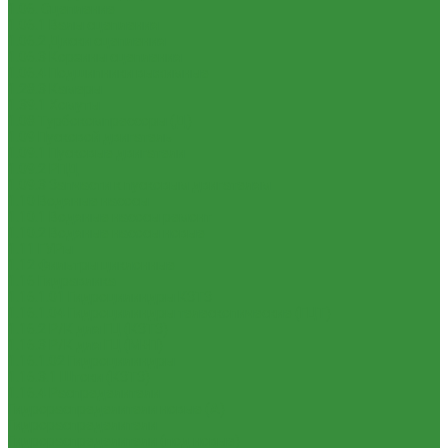
1.06. Сцепление
1.06.1 Валы сцепления
1.06.2 Диски сцепления
1.06.3 Корзины сцепления
1.06.4 Подшипники выжимные
1.28.3 Камеры
1.39.1 Хомуты
1.08 Турбокомпрессоры (Д)
1.09 Пусковой двигатель
1.09.1 Пусковые двигатели
1.09.2 РПД
1.09.3 Запчасти к пусковым двигателям
1.10 Водяные насосы
1.10.1 Водяные насосы ремонт
1.10.2 Водяные насосы новые
1.11 ГУРы
1.12 Фильтры циклонные
1.16 Гидравлика
1.16.1.01 Гидроцилиндры КЗТЗ
1.16.1.04 Гидроцилиндры телескопические (ГЦТ)
1.16.2 Р/К для ГЦ (КЗТЗ)
1.16.3 Р/К для ГЦ (М+П)
1.16.1.02 Гидроцилиндры
1.16.3.1 Штоки (КЗТЗ)
1.16.4 Распределители
Гидрораспределители новые (А)
Гидрораспределители
Гидрораспределители (под новые)