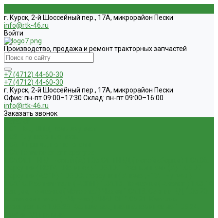
г. Курск, 2-й Шоссейный пер., 17А, микрорайон Пески
info@rtk-46.ru
Войти
Производство, продажа и ремонт тракторных запчастей
+7 (4712) 44-60-30
+7 (4712) 44-60-30
г. Курск, 2-й Шоссейный пер., 17А, микрорайон Пески
Офис: пн-пт 09:00–17:30 Склад: пн-пт 09:00–16:00
info@rtk-46.ru
Заказать звонок
Каталог
1.01. ГБЦ, ЦПД, кольца уплот
1.02. Плунжерные пары
1.03. Шприцы, нагнетатели
1.05. Топливная аппаратура
1.05.04.1 ТНВД новый (А)
1.05.04. ТНВД ( новой сборки )
1.05.06.
Форсунки ( НЗТА г.Ногинск )
1.05.10.1 Распылители (А)
1.05.07.
Форсунки (АЗПИ)
1.05.08. Форсунки ( Аналог,ЧТА г.Чугуев )
1.05.10. Распылители ( АЗПИ )
1.05.15. Подкачки ( Аналог )
1.05.16
Секции, Подкачки (Моторпал) Чехия
1.05.18. Секции ВД
1.05.20.
Клапанные пары ( г.Чугуев );АНАЛОГ
1.05.21. Клапаны
перепускные
1.05.23. Кольца медные и алюминевые
1.05.24.
Трубки ВД прямые