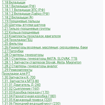
1.18 Вкладыши
1.18.1 Вкладыши (РФ)
1.18.1.1 Вкладыши ЗПС (РФ)
1.18.1.2 Вкладыши Дайдо (РФ)
1.18.2 Вкладыши (А)
1.19 Поршневые пальцы
1.20 Шатуны, втулки шатуна
1.21 Гильзо-поршневые группы
1.22 Кольца поршневые
1.23 Комплекты прокладок двигателя
1.24 Прокладки ГБЦ
1.25 Фильтры
1.26 Радиаторы водяные, масляные; сердцевины, баки
1.27 Патрубки
1.28 Стартеры, генераторы
1.28.1 Стартеры, генераторы AKITA, SLOVAK, ТТВ
1.28.1.1 Запчасти стартеров Slovak, Akita, Magneton
1.28.2 Стартеры, генераторы аналог
1.29 Ремкомплекты
Прокладки для РТ
1.30 Запчасти к К-700
1.31. Запчасти к МТЗ-80
1.31.01 Двигатель Д-240
1.31.02 Сцепление (160)
1.31.03 Коробка передач (170)
1.31.04 Раздаточная коробка (180)
1.31.05 Карданный привод (220)
1.31.06 Передний ведущий мост (230)