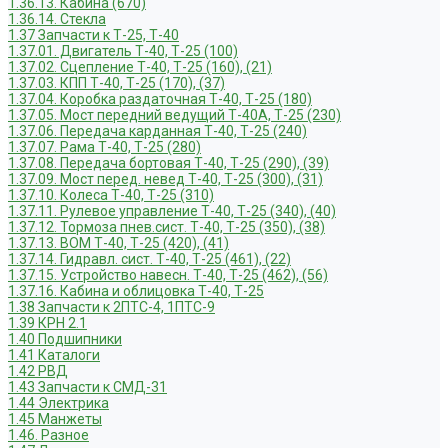
1.36.13. Кабина (670)
1.36.14. Стекла
1.37 Запчасти к Т-25, Т-40
1.37.01. Двигатель Т-40, Т-25 (100)
1.37.02. Сцепление Т-40, Т-25 (160), (21)
1.37.03. КПП Т-40, Т-25 (170), (37)
1.37.04. Коробка раздаточная Т-40, Т-25 (180)
1.37.05. Мост передний ведущий Т-40А, Т-25 (230)
1.37.06. Передача карданная Т-40, Т-25 (240)
1.37.07. Рама Т-40, Т-25 (280)
1.37.08. Передача бортовая Т-40, Т-25 (290), (39)
1.37.09. Мост перед. невед Т-40, Т-25 (300), (31)
1.37.10. Колеса Т-40, Т-25 (310)
1.37.11. Рулевое управление Т-40, Т-25 (340), (40)
1.37.12. Тормоза пнев.сист. Т-40, Т-25 (350), (38)
1.37.13. ВОМ Т-40, Т-25 (420), (41)
1.37.14. Гидравл. сист. Т-40, Т-25 (461), (22)
1.37.15. Устройство навесн. Т-40, Т-25 (462), (56)
1.37.16. Кабина и облицовка Т-40, Т-25
1.38 Запчасти к 2ПТС-4, 1ПТС-9
1.39 КРН 2.1
1.40 Подшипники
1.41 Каталоги
1.42 РВД
1.43 Запчасти к СМД-31
1.44 Электрика
1.45 Манжеты
1.46. Разное