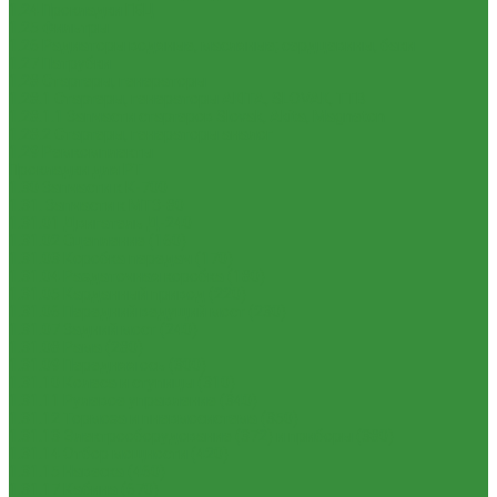
1.24 Прокладки ГБЦ
1.25 Фильтры
1.26 Радиаторы водяные, масляные; сердцевины, баки
1.27 Патрубки
1.28 Стартеры, генераторы
1.28.1 Стартеры, генераторы AKITA, SLOVAK, ТТВ
1.28.1.1 Запчасти стартеров Slovak, Akita, Magneton
1.28.2 Стартеры, генераторы аналог
1.29 Ремкомплекты
Прокладки для РТ
1.30 Запчасти к К-700
1.31. Запчасти к МТЗ-80
1.31.01 Двигатель Д-240
1.31.02 Сцепление (160)
1.31.03 Коробка передач (170)
1.31.04 Раздаточная коробка (180)
1.31.05 Карданный привод (220)
1.31.06 Передний ведущий мост (230)
1.31.07 Задний мост (240)
1.31.08 Рама (280)
1.31.09 Передняя ось (300)
1.31.10 Колеса и ступицы (310)
1.31.11 Рулевое управление (340)
1.31.12 Тормоза и пневмосистема (350)
1.31.13 Электрооборудование (372) и приборы (380)
1.31.14 Отбор мощности (420)
1.31.15 Навеска (460)
1.31.17 Кабина (670)