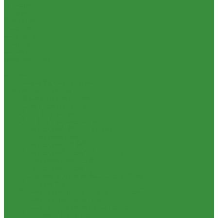
Новости
Статьи
Вакансии
Доставка
Контакты
Отзывы
Корзина
Личный кабинет
...
Каталог
1.01. ГБЦ, ЦПД, кольца уплот
1.02. Плунжерные пары
1.03. Шприцы, нагнетатели
1.05. Топливная аппаратура
1.05.04.1 ТНВД новый (А)
1.05.04. ТНВД ( новой сборки )
1.05.06. Форсунки ( НЗТА г.Ногинск )
1.05.10.1 Распылители (А)
1.05.07. Форсунки (АЗПИ)
1.05.08. Форсунки ( Аналог,ЧТА г.Чугуев )
1.05.10. Распылители ( АЗПИ )
1.05.15. Подкачки ( Аналог )
1.05.16 Секции, Подкачки (Моторпал) Чехия
1.05.18. Секции ВД
1.05.20. Клапанные пары ( г.Чугуев );АНАЛОГ
1.05.21. Клапаны перепускные
1.05.23. Кольца медные и алюминевые
1.05.24. Трубки ВД прямые