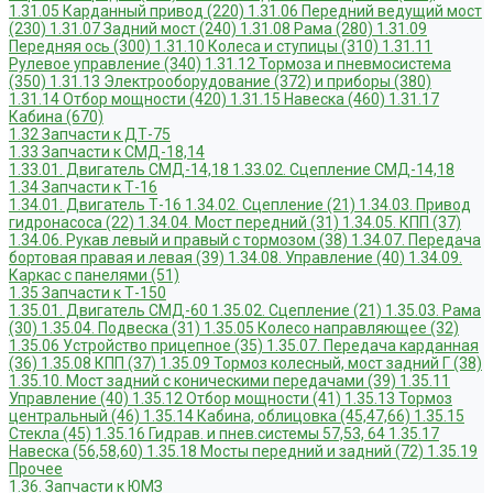
1.31.05 Карданный привод (220)
1.31.06 Передний ведущий мост
(230)
1.31.07 Задний мост (240)
1.31.08 Рама (280)
1.31.09
Передняя ось (300)
1.31.10 Колеса и ступицы (310)
1.31.11
Рулевое управление (340)
1.31.12 Тормоза и пневмосистема
(350)
1.31.13 Электрооборудование (372) и приборы (380)
1.31.14 Отбор мощности (420)
1.31.15 Навеска (460)
1.31.17
Кабина (670)
1.32 Запчасти к ДТ-75
1.33 Запчасти к СМД-18,14
1.33.01. Двигатель СМД-14,18
1.33.02. Сцепление СМД-14,18
1.34 Запчасти к Т-16
1.34.01. Двигатель Т-16
1.34.02. Сцепление (21)
1.34.03. Привод
гидронасоса (22)
1.34.04. Мост передний (31)
1.34.05. КПП (37)
1.34.06. Рукав левый и правый с тормозом (38)
1.34.07. Передача
бортовая правая и левая (39)
1.34.08. Управление (40)
1.34.09.
Каркас с панелями (51)
1.35 Запчасти к Т-150
1.35.01. Двигатель СМД-60
1.35.02. Сцепление (21)
1.35.03. Рама
(30)
1.35.04. Подвеска (31)
1.35.05 Колесо направляющее (32)
1.35.06 Устройство прицепное (35)
1.35.07. Передача карданная
(36)
1.35.08 КПП (37)
1.35.09 Тормоз колесный, мост задний Г (38)
1.35.10. Мост задний с коническими передачами (39)
1.35.11
Управление (40)
1.35.12 Отбор мощности (41)
1.35.13 Тормоз
центральный (46)
1.35.14 Кабина, облицовка (45,47,66)
1.35.15
Стекла (45)
1.35.16 Гидрав. и пнев.системы 57,53, 64
1.35.17
Навеска (56,58,60)
1.35.18 Мосты передний и задний (72)
1.35.19
Прочее
1.36. Запчасти к ЮМЗ