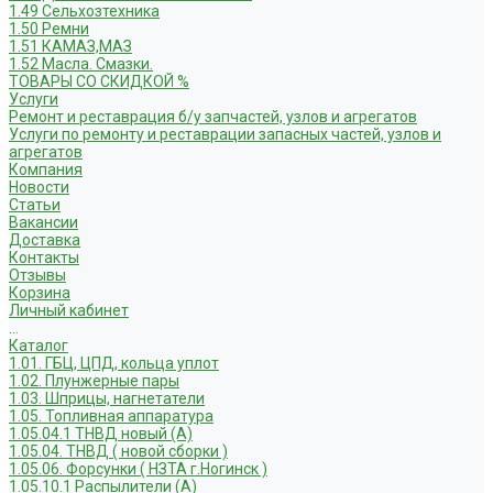
1.49 Сельхозтехника
1.50 Ремни
1.51 КАМАЗ,МАЗ
1.52 Масла. Смазки.
ТОВАРЫ СО СКИДКОЙ %
Услуги
Ремонт и реставрация б/у запчастей, узлов и агрегатов
Услуги по ремонту и реставрации запасных частей, узлов и
агрегатов
Компания
Новости
Статьи
Вакансии
Доставка
Контакты
Отзывы
Корзина
Личный кабинет
...
Каталог
1.01. ГБЦ, ЦПД, кольца уплот
1.02. Плунжерные пары
1.03. Шприцы, нагнетатели
1.05. Топливная аппаратура
1.05.04.1 ТНВД новый (А)
1.05.04. ТНВД ( новой сборки )
1.05.06. Форсунки ( НЗТА г.Ногинск )
1.05.10.1 Распылители (А)