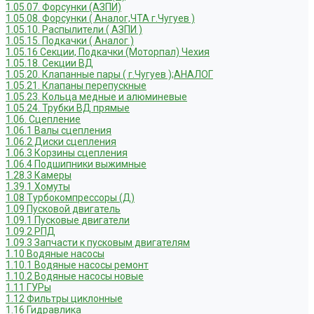
1.05.07. Форсунки (АЗПИ)
1.05.08. Форсунки ( Аналог,ЧТА г.Чугуев )
1.05.10. Распылители ( АЗПИ )
1.05.15. Подкачки ( Аналог )
1.05.16 Секции, Подкачки (Моторпал) Чехия
1.05.18. Секции ВД
1.05.20. Клапанные пары ( г.Чугуев );АНАЛОГ
1.05.21. Клапаны перепускные
1.05.23. Кольца медные и алюминевые
1.05.24. Трубки ВД прямые
1.06. Сцепление
1.06.1 Валы сцепления
1.06.2 Диски сцепления
1.06.3 Корзины сцепления
1.06.4 Подшипники выжимные
1.28.3 Камеры
1.39.1 Хомуты
1.08 Турбокомпрессоры (Д)
1.09 Пусковой двигатель
1.09.1 Пусковые двигатели
1.09.2 РПД
1.09.3 Запчасти к пусковым двигателям
1.10 Водяные насосы
1.10.1 Водяные насосы ремонт
1.10.2 Водяные насосы новые
1.11 ГУРы
1.12 Фильтры циклонные
1.16 Гидравлика