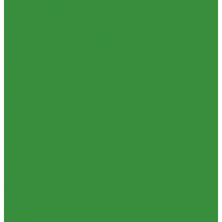
Т-40А, Т-25 (230)
1.37.06. Передача карданная Т-40, Т-25 (240)
1.37.07. Рама Т-40, Т-25 (280)
1.37.08. Передача бортовая Т-40,
Т-25 (290), (39)
1.37.09. Мост перед. невед Т-40, Т-25 (300), (31)
1.37.10. Колеса Т-40, Т-25 (310)
1.37.11. Рулевое управление
Т-40, Т-25 (340), (40)
1.37.12. Тормоза пнев.сист. Т-40, Т-25 (350),
(38)
1.37.13. ВОМ Т-40, Т-25 (420), (41)
1.37.14. Гидравл. сист.
Т-40, Т-25 (461), (22)
1.37.15. Устройство навесн. Т-40, Т-25 (462),
(56)
1.37.16. Кабина и облицовка Т-40, Т-25
1.38 Запчасти к 2ПТС-4, 1ПТС-9
1.39 КРН 2.1
1.40 Подшипники
1.41 Каталоги
1.42 РВД
1.43 Запчасти к СМД-31
1.44 Электрика
1.45 Манжеты
1.46. Разное
1.47 Диски колесные и автошины
1.49 Сельхозтехника
1.50 Ремни
1.51 КАМАЗ,МАЗ
1.52 Масла. Смазки.
ТОВАРЫ СО СКИДКОЙ %
Услуги
Ремонт и реставрация б/у запчастей, узлов и агрегатов
Услуги по ремонту и реставрации запасных частей, узлов и
агрегатов
Компания