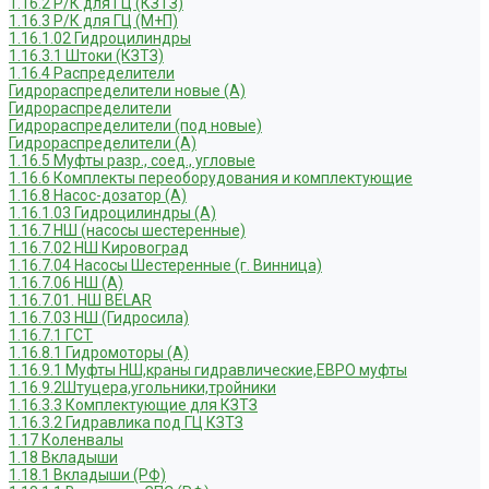
1.16.2 Р/К для ГЦ (КЗТЗ)
1.16.3 Р/К для ГЦ (М+П)
1.16.1.02 Гидроцилиндры
1.16.3.1 Штоки (КЗТЗ)
1.16.4 Распределители
Гидрораспределители новые (А)
Гидрораспределители
Гидрораспределители (под новые)
Гидрораспределители (А)
1.16.5 Муфты разр., соед., угловые
1.16.6 Комплекты переоборудования и комплектующие
1.16.8 Насос-дозатор (А)
1.16.1.03 Гидроцилиндры (А)
1.16.7 НШ (насосы шестеренные)
1.16.7.02 НШ Кировоград
1.16.7.04 Насосы Шестеренные (г. Винница)
1.16.7.06 НШ (А)
1.16.7.01. НШ BELAR
1.16.7.03 НШ (Гидросила)
1.16.7.1 ГСТ
1.16.8.1 Гидромоторы (А)
1.16.9.1 Муфты НШ,краны гидравлические,ЕВРО муфты
1.16.9.2Штуцера,угольники,тройники
1.16.3.3 Комплектующие для КЗТЗ
1.16.3.2 Гидравлика под ГЦ КЗТЗ
1.17 Коленвалы
1.18 Вкладыши
1.18.1 Вкладыши (РФ)