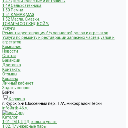
1.47 Диски колесные и автошины
1.49 Сельхозтехника
1.50 Ремни
1.51 КАМАЗ,МАЗ
1.52 Масла. Смазки.
ТОВАРЫ СО СКИДКОЙ %
Услуги
Ремонт и реставрация б/у запчастей, узлов и агрегатов
Услуги по ремонту и реставрации запасных частей, узлов и
агрегатов
Компания
Новости
Статьи
Вакансии
Доставка
Контакты
Отзывы
Корзина
Личный кабинет
Задать вопрос
Войти
Корзина
г. Курск, 2-й Шоссейный пер., 17А, микрорайон Пески
info@rtk-46.ru
Каталог
1.01. ГБЦ, ЦПД, кольца уплот
1.02. Плунжерные пары