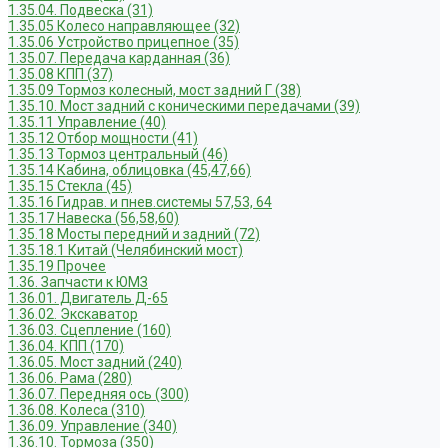
1.35.04. Подвеска (31)
1.35.05 Колесо направляющее (32)
1.35.06 Устройство прицепное (35)
1.35.07. Передача карданная (36)
1.35.08 КПП (37)
1.35.09 Тормоз колесный, мост задний Г (38)
1.35.10. Мост задний с коническими передачами (39)
1.35.11 Управление (40)
1.35.12 Отбор мощности (41)
1.35.13 Тормоз центральный (46)
1.35.14 Кабина, облицовка (45,47,66)
1.35.15 Стекла (45)
1.35.16 Гидрав. и пнев.системы 57,53, 64
1.35.17 Навеска (56,58,60)
1.35.18 Мосты передний и задний (72)
1.35.18.1 Китай (Челябинский мост)
1.35.19 Прочее
1.36. Запчасти к ЮМЗ
1.36.01. Двигатель Д-65
1.36.02. Экскаватор
1.36.03. Сцепление (160)
1.36.04. КПП (170)
1.36.05. Мост задний (240)
1.36.06. Рама (280)
1.36.07. Передняя ось (300)
1.36.08. Колеса (310)
1.36.09. Управление (340)
1.36.10. Тормоза (350)