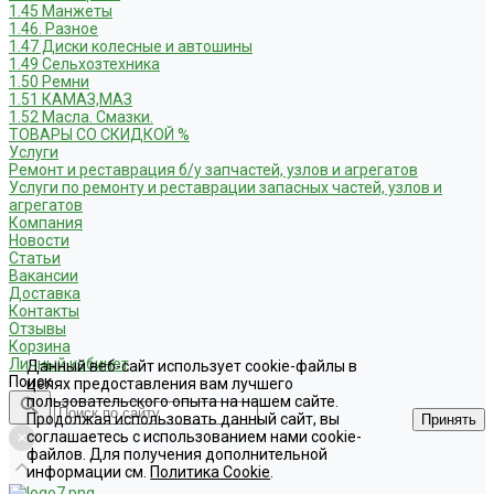
1.45 Манжеты
1.46. Разное
1.47 Диски колесные и автошины
1.49 Сельхозтехника
1.50 Ремни
1.51 КАМАЗ,МАЗ
1.52 Масла. Смазки.
ТОВАРЫ СО СКИДКОЙ %
Услуги
Ремонт и реставрация б/у запчастей, узлов и агрегатов
Услуги по ремонту и реставрации запасных частей, узлов и
агрегатов
Компания
Новости
Статьи
Вакансии
Доставка
Контакты
Отзывы
Корзина
Личный кабинет
Данный веб-сайт использует cookie-файлы в
Поиск
целях предоставления вам лучшего
пользовательского опыта на нашем сайте.
Продолжая использовать данный сайт, вы
Принять
соглашаетесь с использованием нами cookie-
файлов. Для получения дополнительной
информации см.
Политика Cookie
.