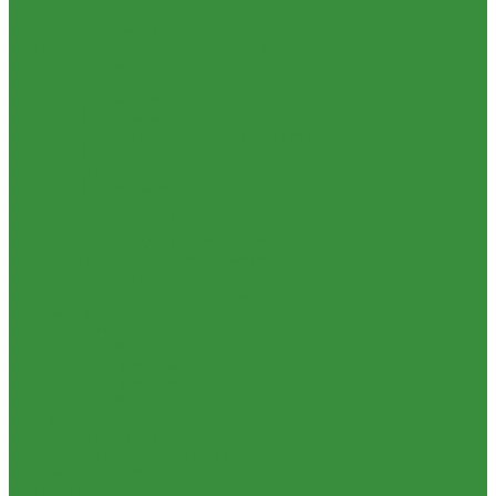
Гидрораспределители (А)
1.16.5 Муфты разр., соед., угловые
1.16.6 Комплекты переоборудования и комплектующие
1.16.8 Насос-дозатор (А)
1.16.1.03 Гидроцилиндры (А)
1.16.7 НШ (насосы шестеренные)
1.16.7.02 НШ Кировоград
1.16.7.04 Насосы Шестеренные (г. Винница)
1.16.7.06 НШ (А)
1.16.7.01. НШ BELAR
1.16.7.03 НШ (Гидросила)
1.16.7.1 ГСТ
1.16.8.1 Гидромоторы (А)
1.16.9.1 Муфты НШ,краны гидравлические,ЕВРО муфты
1.16.9.2Штуцера,угольники,тройники
1.16.3.3 Комплектующие для КЗТЗ
1.16.3.2 Гидравлика под ГЦ КЗТЗ
1.17 Коленвалы
1.18 Вкладыши
1.18.1 Вкладыши (РФ)
1.18.1.1 Вкладыши ЗПС (РФ)
1.18.1.2 Вкладыши Дайдо (РФ)
1.18.2 Вкладыши (А)
1.19 Поршневые пальцы
1.20 Шатуны, втулки шатуна
1.21 Гильзо-поршневые группы
1.22 Кольца поршневые
1.23 Комплекты прокладок двигателя