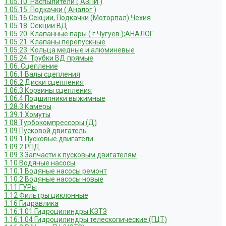
1.05.10. Распылители ( АЗПИ )
1.05.15. Подкачки ( Аналог )
1.05.16 Секции, Подкачки (Моторпал) Чехия
1.05.18. Секции ВД
1.05.20. Клапанные пары ( г.Чугуев );АНАЛОГ
1.05.21. Клапаны перепускные
1.05.23. Кольца медные и алюминевые
1.05.24. Трубки ВД прямые
1.06. Сцепление
1.06.1 Валы сцепления
1.06.2 Диски сцепления
1.06.3 Корзины сцепления
1.06.4 Подшипники выжимные
1.28.3 Камеры
1.39.1 Хомуты
1.08 Турбокомпрессоры (Д)
1.09 Пусковой двигатель
1.09.1 Пусковые двигатели
1.09.2 РПД
1.09.3 Запчасти к пусковым двигателям
1.10 Водяные насосы
1.10.1 Водяные насосы ремонт
1.10.2 Водяные насосы новые
1.11 ГУРы
1.12 Фильтры циклонные
1.16 Гидравлика
1.16.1.01 Гидроцилиндры КЗТЗ
1.16.1.04 Гидроцилиндры телескопические (ГЦТ)