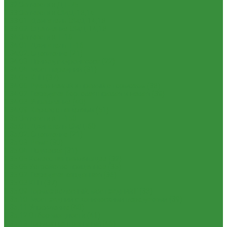
1.32 Запчасти к ДТ-75
1.33 Запчасти к СМД-18,14
1.33.01. Двигатель СМД-14,18
1.33.02. Сцепление СМД-14,18
1.34 Запчасти к Т-16
1.34.01. Двигатель Т-16
1.34.02. Сцепление (21)
1.34.03. Привод гидронасоса (22)
1.34.04. Мост передний (31)
1.34.05. КПП (37)
1.34.06. Рукав левый и правый с тормозом (38)
1.34.07. Передача бортовая правая и левая (39)
1.34.08. Управление (40)
1.34.09. Каркас с панелями (51)
1.35 Запчасти к Т-150
1.35.01. Двигатель СМД-60
1.35.02. Сцепление (21)
1.35.03. Рама (30)
1.35.04. Подвеска (31)
1.35.05 Колесо направляющее (32)
1.35.06 Устройство прицепное (35)
1.35.07. Передача карданная (36)
1.35.08 КПП (37)
1.35.09 Тормоз колесный, мост задний Г (38)
1.35.10. Мост задний с коническими передачами (39)
1.35.11 Управление (40)
1.35.12 Отбор мощности (41)
1.35.13 Тормоз центральный (46)