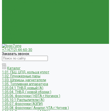
Услуги по ремонту и реставрации запасных частей, узлов и
агрегатов
Компания
Новости
Статьи
Вакансии
Доставка
Контакты
Отзывы
Корзина
Личный кабинет
+7 (4712) 44-60-30
Заказать звонок
Каталог
1.01. ГБЦ, ЦПД, кольца уплот
1.02. Плунжерные пары
1.03. Шприцы, нагнетатели
1.05. Топливная аппаратура
1.05.04.1 ТНВД новый (А)
1.05.04. ТНВД ( новой сборки )
1.05.06. Форсунки ( НЗТА г.Ногинск )
1.05.10.1 Распылители (А)
1.05.07. Форсунки (АЗПИ)
1.05.08. Форсунки ( Аналог,ЧТА г.Чугуев )