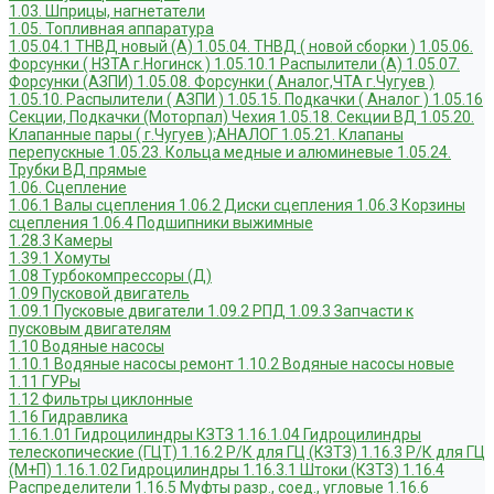
1.03. Шприцы, нагнетатели
1.05. Топливная аппаратура
1.05.04.1 ТНВД новый (А)
1.05.04. ТНВД ( новой сборки )
1.05.06.
Форсунки ( НЗТА г.Ногинск )
1.05.10.1 Распылители (А)
1.05.07.
Форсунки (АЗПИ)
1.05.08. Форсунки ( Аналог,ЧТА г.Чугуев )
1.05.10. Распылители ( АЗПИ )
1.05.15. Подкачки ( Аналог )
1.05.16
Секции, Подкачки (Моторпал) Чехия
1.05.18. Секции ВД
1.05.20.
Клапанные пары ( г.Чугуев );АНАЛОГ
1.05.21. Клапаны
перепускные
1.05.23. Кольца медные и алюминевые
1.05.24.
Трубки ВД прямые
1.06. Сцепление
1.06.1 Валы сцепления
1.06.2 Диски сцепления
1.06.3 Корзины
сцепления
1.06.4 Подшипники выжимные
1.28.3 Камеры
1.39.1 Хомуты
1.08 Турбокомпрессоры (Д)
1.09 Пусковой двигатель
1.09.1 Пусковые двигатели
1.09.2 РПД
1.09.3 Запчасти к
пусковым двигателям
1.10 Водяные насосы
1.10.1 Водяные насосы ремонт
1.10.2 Водяные насосы новые
1.11 ГУРы
1.12 Фильтры циклонные
1.16 Гидравлика
1.16.1.01 Гидроцилиндры КЗТЗ
1.16.1.04 Гидроцилиндры
телескопические (ГЦТ)
1.16.2 Р/К для ГЦ (КЗТЗ)
1.16.3 Р/К для ГЦ
(М+П)
1.16.1.02 Гидроцилиндры
1.16.3.1 Штоки (КЗТЗ)
1.16.4
Распределители
1.16.5 Муфты разр., соед., угловые
1.16.6