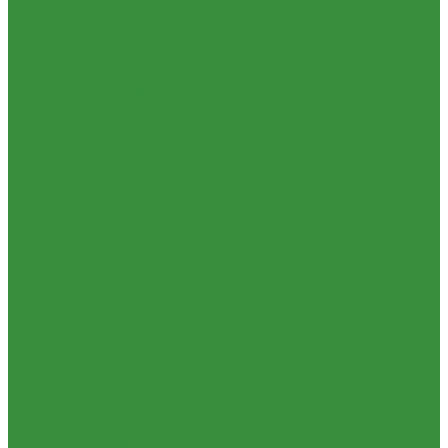
1.37.06. Передача карданная Т-40, Т-25 (240)
1.37.07. Рама Т-40, Т-25 (280)
1.37.08. Передача бортовая Т-40, Т-25 (290), (39)
1.37.09. Мост перед. невед Т-40, Т-25 (300), (31)
1.37.10. Колеса Т-40, Т-25 (310)
1.37.11. Рулевое управление Т-40, Т-25 (340), (40)
1.37.12. Тормоза пнев.сист. Т-40, Т-25 (350), (38)
1.37.13. ВОМ Т-40, Т-25 (420), (41)
1.37.14. Гидравл. сист. Т-40, Т-25 (461), (22)
1.37.15. Устройство навесн. Т-40, Т-25 (462), (56)
1.37.16. Кабина и облицовка Т-40, Т-25
1.38 Запчасти к 2ПТС-4, 1ПТС-9
1.39 КРН 2.1
1.40 Подшипники
1.41 Каталоги
1.42 РВД
1.43 Запчасти к СМД-31
1.44 Электрика
1.45 Манжеты
1.46. Разное
1.47 Диски колесные и автошины
1.49 Сельхозтехника
1.50 Ремни
1.51 КАМАЗ,МАЗ
1.52 Масла. Смазки.
ТОВАРЫ СО СКИДКОЙ %
Услуги
Ремонт и реставрация б/у запчастей, узлов и агрегатов