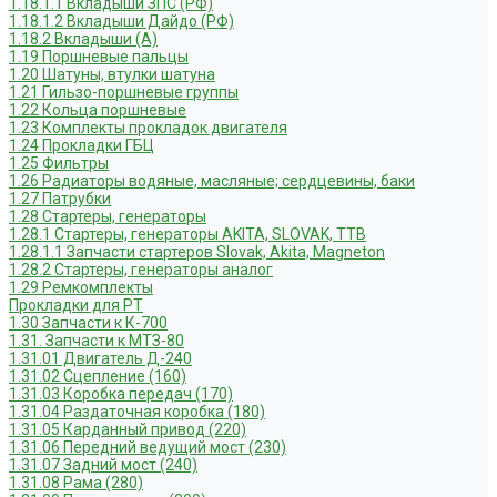
1.18.1.1 Вкладыши ЗПС (РФ)
1.18.1.2 Вкладыши Дайдо (РФ)
1.18.2 Вкладыши (А)
1.19 Поршневые пальцы
1.20 Шатуны, втулки шатуна
1.21 Гильзо-поршневые группы
1.22 Кольца поршневые
1.23 Комплекты прокладок двигателя
1.24 Прокладки ГБЦ
1.25 Фильтры
1.26 Радиаторы водяные, масляные; сердцевины, баки
1.27 Патрубки
1.28 Стартеры, генераторы
1.28.1 Стартеры, генераторы AKITA, SLOVAK, ТТВ
1.28.1.1 Запчасти стартеров Slovak, Akita, Magneton
1.28.2 Стартеры, генераторы аналог
1.29 Ремкомплекты
Прокладки для РТ
1.30 Запчасти к К-700
1.31. Запчасти к МТЗ-80
1.31.01 Двигатель Д-240
1.31.02 Сцепление (160)
1.31.03 Коробка передач (170)
1.31.04 Раздаточная коробка (180)
1.31.05 Карданный привод (220)
1.31.06 Передний ведущий мост (230)
1.31.07 Задний мост (240)
1.31.08 Рама (280)