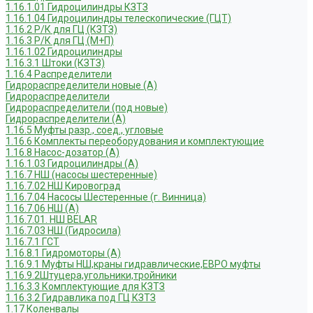
1.16.1.01 Гидроцилиндры КЗТЗ
1.16.1.04 Гидроцилиндры телескопические (ГЦТ)
1.16.2 Р/К для ГЦ (КЗТЗ)
1.16.3 Р/К для ГЦ (М+П)
1.16.1.02 Гидроцилиндры
1.16.3.1 Штоки (КЗТЗ)
1.16.4 Распределители
Гидрораспределители новые (А)
Гидрораспределители
Гидрораспределители (под новые)
Гидрораспределители (А)
1.16.5 Муфты разр., соед., угловые
1.16.6 Комплекты переоборудования и комплектующие
1.16.8 Насос-дозатор (А)
1.16.1.03 Гидроцилиндры (А)
1.16.7 НШ (насосы шестеренные)
1.16.7.02 НШ Кировоград
1.16.7.04 Насосы Шестеренные (г. Винница)
1.16.7.06 НШ (А)
1.16.7.01. НШ BELAR
1.16.7.03 НШ (Гидросила)
1.16.7.1 ГСТ
1.16.8.1 Гидромоторы (А)
1.16.9.1 Муфты НШ,краны гидравлические,ЕВРО муфты
1.16.9.2Штуцера,угольники,тройники
1.16.3.3 Комплектующие для КЗТЗ
1.16.3.2 Гидравлика под ГЦ КЗТЗ
1.17 Коленвалы