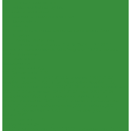
1.20 Шатуны, втулки шатуна
1.21 Гильзо-поршневые группы
1.22 Кольца поршневые
1.23 Комплекты прокладок двигателя
1.24 Прокладки ГБЦ
1.25 Фильтры
1.26 Радиаторы водяные, масляные; сердцевины, баки
1.27 Патрубки
1.28 Стартеры, генераторы
1.28.1 Стартеры, генераторы AKITA, SLOVAK, ТТВ
1.28.1.1
Запчасти стартеров Slovak, Akita, Magneton
1.28.2 Стартеры,
генераторы аналог
1.29 Ремкомплекты
Прокладки для РТ
1.30 Запчасти к К-700
1.31. Запчасти к МТЗ-80
1.31.01 Двигатель Д-240
1.31.02 Сцепление (160)
1.31.03
Коробка передач (170)
1.31.04 Раздаточная коробка (180)
1.31.05 Карданный привод (220)
1.31.06 Передний ведущий мост
(230)
1.31.07 Задний мост (240)
1.31.08 Рама (280)
1.31.09
Передняя ось (300)
1.31.10 Колеса и ступицы (310)
1.31.11
Рулевое управление (340)
1.31.12 Тормоза и пневмосистема
(350)
1.31.13 Электрооборудование (372) и приборы (380)
1.31.14 Отбор мощности (420)
1.31.15 Навеска (460)
1.31.17
Кабина (670)
1.32 Запчасти к ДТ-75
1.33 Запчасти к СМД-18,14
1.33.01. Двигатель СМД-14,18
1.33.02. Сцепление СМД-14,18