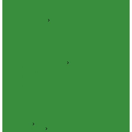
1.16.2 Р/К для ГЦ (КЗТЗ)
1.16.3 Р/К для ГЦ (М+П)
1.16.1.02 Гидроцилиндры
1.16.3.1 Штоки (КЗТЗ)
1.16.4 Распределители
Гидрораспределители новые (А)
Гидрораспределители
Гидрораспределители (под новые)
Гидрораспределители (А)
1.16.5 Муфты разр., соед., угловые
1.16.6 Комплекты переоборудования и комплектующие
1.16.8 Насос-дозатор (А)
1.16.1.03 Гидроцилиндры (А)
1.16.7 НШ (насосы шестеренные)
1.16.7.02 НШ Кировоград
1.16.7.04 Насосы Шестеренные (г. Винница)
1.16.7.06 НШ (А)
1.16.7.01. НШ BELAR
1.16.7.03 НШ (Гидросила)
1.16.7.1 ГСТ
1.16.8.1 Гидромоторы (А)
1.16.9.1 Муфты НШ,краны гидравлические,ЕВРО муфты
1.16.9.2Штуцера,угольники,тройники
1.16.3.3 Комплектующие для КЗТЗ
1.16.3.2 Гидравлика под ГЦ КЗТЗ
1.17 Коленвалы
1.18 Вкладыши
1.18.1 Вкладыши (РФ)