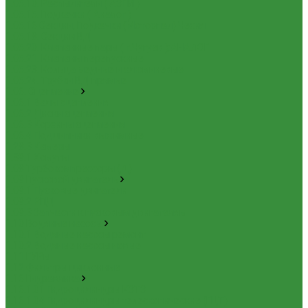
1.05.10. Распылители ( АЗПИ )
1.05.15. Подкачки ( Аналог )
1.05.16 Секции, Подкачки (Моторпал) Чехия
1.05.18. Секции ВД
1.05.20. Клапанные пары ( г.Чугуев );АНАЛОГ
1.05.21. Клапаны перепускные
1.05.23. Кольца медные и алюминевые
1.05.24. Трубки ВД прямые
1.06. Сцепление
1.06.1 Валы сцепления
1.06.2 Диски сцепления
1.06.3 Корзины сцепления
1.06.4 Подшипники выжимные
1.28.3 Камеры
1.39.1 Хомуты
1.08 Турбокомпрессоры (Д)
1.09 Пусковой двигатель
1.09.1 Пусковые двигатели
1.09.2 РПД
1.09.3 Запчасти к пусковым двигателям
1.10 Водяные насосы
1.10.1 Водяные насосы ремонт
1.10.2 Водяные насосы новые
1.11 ГУРы
1.12 Фильтры циклонные
1.16 Гидравлика
1.16.1.01 Гидроцилиндры КЗТЗ
1.16.1.04 Гидроцилиндры телескопические (ГЦТ)