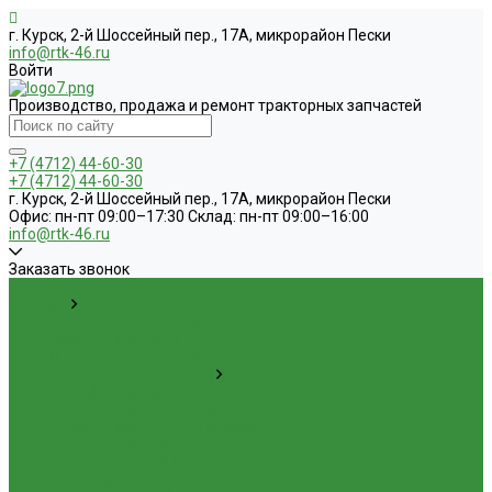
г. Курск, 2-й Шоссейный пер., 17А, микрорайон Пески
info@rtk-46.ru
Войти
Производство, продажа и ремонт тракторных запчастей
+7 (4712) 44-60-30
+7 (4712) 44-60-30
г. Курск, 2-й Шоссейный пер., 17А, микрорайон Пески
Офис: пн-пт 09:00–17:30 Склад: пн-пт 09:00–16:00
info@rtk-46.ru
Заказать звонок
...
Каталог
1.01. ГБЦ, ЦПД, кольца уплот
1.02. Плунжерные пары
1.03. Шприцы, нагнетатели
1.05. Топливная аппаратура
1.05.04.1 ТНВД новый (А)
1.05.04. ТНВД ( новой сборки )
1.05.06. Форсунки ( НЗТА г.Ногинск )
1.05.10.1 Распылители (А)
1.05.07. Форсунки (АЗПИ)
1.05.08. Форсунки ( Аналог,ЧТА г.Чугуев )