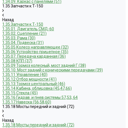
1.34.09. Каркас с панелями (51)
1.35 Запчасти к Т-150
Назад
1.35 Запчасти к Т-150
1.35.01. Двигатель СМД-60
1.35.02. Сцепление (21)
1.35.03. Рама (30)
1.35.04. Подвеска (31)
1.35.05 Колесо направляющее (32)
1.35.06 Устройство прицепное (35)
1.35.07. Передача карданная (36)
1.35.08 КПП (37)
1.35.09 Тормоз колесный, мост задний Г (38)
1.35.10. Мост задний с коническими передачами (39)
1.35.11 Управление (40)
1.35.12 Отбор мощности (41)
1.35.13 Тормоз центральный (46)
1.35.14 Кабина, облицовка (45,47,66)
1.35.15 Стекла (45)
1.35.16 Гидрав. и пнев.системы 57,53, 64
1.35.17 Навеска (56,58,60)
1.35.18 Мосты передний и задний (72)
Назад
1.35.18 Мосты передний и задний (72)