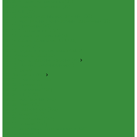
1.35.06 Устройство прицепное (35)
1.35.07. Передача карданная (36)
1.35.08 КПП (37)
1.35.09 Тормоз колесный, мост задний Г (38)
1.35.10. Мост задний с коническими передачами (39)
1.35.11 Управление (40)
1.35.12 Отбор мощности (41)
1.35.13 Тормоз центральный (46)
1.35.14 Кабина, облицовка (45,47,66)
1.35.15 Стекла (45)
1.35.16 Гидрав. и пнев.системы 57,53, 64
1.35.17 Навеска (56,58,60)
1.35.18 Мосты передний и задний (72)
1.35.18.1 Китай (Челябинский мост)
1.35.19 Прочее
1.36. Запчасти к ЮМЗ
1.36.01. Двигатель Д-65
1.36.02. Экскаватор
1.36.03. Сцепление (160)
1.36.04. КПП (170)
1.36.05. Мост задний (240)
1.36.06. Рама (280)
1.36.07. Передняя ось (300)
1.36.08. Колеса (310)
1.36.09. Управление (340)
1.36.10. Тормоза (350)
1.36.11. Механизм отбора мощности (420)
1.36.12. Навеска (460)