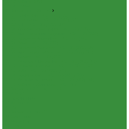
1.36.13. Кабина (670)
1.36.14. Стекла
1.37 Запчасти к Т-25, Т-40
1.37.01. Двигатель Т-40, Т-25 (100)
1.37.02. Сцепление Т-40, Т-25 (160), (21)
1.37.03. КПП Т-40, Т-25 (170), (37)
1.37.04. Коробка раздаточная Т-40, Т-25 (180)
1.37.05. Мост передний ведущий Т-40А, Т-25 (230)
1.37.06. Передача карданная Т-40, Т-25 (240)
1.37.07. Рама Т-40, Т-25 (280)
1.37.08. Передача бортовая Т-40, Т-25 (290), (39)
1.37.09. Мост перед. невед Т-40, Т-25 (300), (31)
1.37.10. Колеса Т-40, Т-25 (310)
1.37.11. Рулевое управление Т-40, Т-25 (340), (40)
1.37.12. Тормоза пнев.сист. Т-40, Т-25 (350), (38)
1.37.13. ВОМ Т-40, Т-25 (420), (41)
1.37.14. Гидравл. сист. Т-40, Т-25 (461), (22)
1.37.15. Устройство навесн. Т-40, Т-25 (462), (56)
1.37.16. Кабина и облицовка Т-40, Т-25
1.38 Запчасти к 2ПТС-4, 1ПТС-9
1.39 КРН 2.1
1.40 Подшипники
1.41 Каталоги
1.42 РВД
1.43 Запчасти к СМД-31
1.44 Электрика
1.45 Манжеты
1.46. Разное