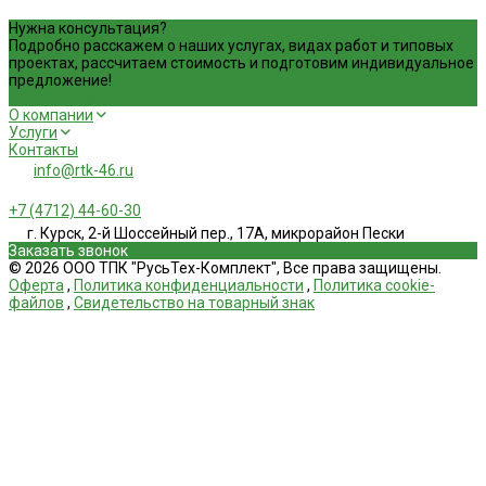
Нужна консультация?
Подробно расскажем о наших услугах, видах работ и типовых
проектах, рассчитаем стоимость и подготовим индивидуальное
предложение!
Задать вопрос
О компании
Услуги
Контакты
info@rtk-46.ru
+7 (4712) 44-60-30
г. Курск, 2-й Шоссейный пер., 17А, микрорайон Пески
Заказать звонок
© 2026 ООО ТПК "РусьТех-Комплект", Все права защищены.
Оферта
,
Политика конфиденциальности
,
Политика cookie-
файлов
,
Свидетельство на товарный знак