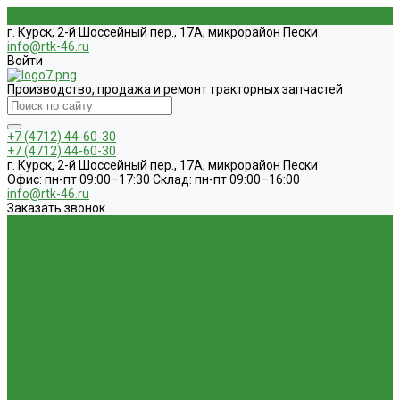
г. Курск, 2-й Шоссейный пер., 17А, микрорайон Пески
info@rtk-46.ru
Войти
Производство, продажа и ремонт тракторных запчастей
+7 (4712) 44-60-30
+7 (4712) 44-60-30
г. Курск, 2-й Шоссейный пер., 17А, микрорайон Пески
Офис: пн-пт 09:00–17:30 Склад: пн-пт 09:00–16:00
info@rtk-46.ru
Заказать звонок
Каталог
1.01. ГБЦ, ЦПД, кольца уплот
1.02. Плунжерные пары
1.03. Шприцы, нагнетатели
1.05. Топливная аппаратура
1.05.04.1 ТНВД новый (А)
1.05.04. ТНВД ( новой сборки )
1.05.06.
Форсунки ( НЗТА г.Ногинск )
1.05.10.1 Распылители (А)
1.05.07.
Форсунки (АЗПИ)
1.05.08. Форсунки ( Аналог,ЧТА г.Чугуев )
1.05.10. Распылители ( АЗПИ )
1.05.15. Подкачки ( Аналог )
1.05.16
Секции, Подкачки (Моторпал) Чехия
1.05.18. Секции ВД
1.05.20.
Клапанные пары ( г.Чугуев );АНАЛОГ
1.05.21. Клапаны
перепускные
1.05.23. Кольца медные и алюминевые
1.05.24.
Трубки ВД прямые