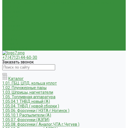
Услуги по ремонту и реставрации запасных частей, узлов и
агрегатов
Компания
Новости
Статьи
Вакансии
Доставка
Контакты
Отзывы
Корзина
Личный кабинет
+7 (4712) 44-60-30
Заказать звонок
Каталог
1.01. ГБЦ, ЦПД, кольца уплот
1.02. Плунжерные пары
1.03. Шприцы, нагнетатели
1.05. Топливная аппаратура
1.05.04.1 ТНВД новый (А)
1.05.04. ТНВД ( новой сборки )
1.05.06. Форсунки ( НЗТА г.Ногинск )
1.05.10.1 Распылители (А)
1.05.07. Форсунки (АЗПИ)
1.05.08. Форсунки ( Аналог,ЧТА г.Чугуев )