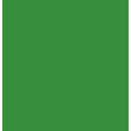
1.37.06. Передача карданная Т-40, Т-25 (240)
1.37.07. Рама Т-40, Т-25 (280)
1.37.08. Передача бортовая Т-40, Т-25 (290), (39)
1.37.09. Мост перед. невед Т-40, Т-25 (300), (31)
1.37.10. Колеса Т-40, Т-25 (310)
1.37.11. Рулевое управление Т-40, Т-25 (340), (40)
1.37.12. Тормоза пнев.сист. Т-40, Т-25 (350), (38)
1.37.13. ВОМ Т-40, Т-25 (420), (41)
1.37.14. Гидравл. сист. Т-40, Т-25 (461), (22)
1.37.15. Устройство навесн. Т-40, Т-25 (462), (56)
1.37.16. Кабина и облицовка Т-40, Т-25
1.38 Запчасти к 2ПТС-4, 1ПТС-9
1.39 КРН 2.1
1.40 Подшипники
1.41 Каталоги
1.42 РВД
1.43 Запчасти к СМД-31
1.44 Электрика
1.45 Манжеты
1.46. Разное
1.47 Диски колесные и автошины
1.49 Сельхозтехника
1.50 Ремни
1.51 КАМАЗ,МАЗ
1.52 Масла. Смазки.
ТОВАРЫ СО СКИДКОЙ %
Услуги
Ремонт и реставрация б/у запчастей, узлов и агрегатов