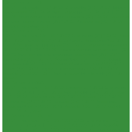
1.34 Запчасти к Т-16
1.34.01. Двигатель Т-16
1.34.02. Сцепление (21)
1.34.03. Привод
гидронасоса (22)
1.34.04. Мост передний (31)
1.34.05. КПП (37)
1.34.06. Рукав левый и правый с тормозом (38)
1.34.07. Передача
бортовая правая и левая (39)
1.34.08. Управление (40)
1.34.09.
Каркас с панелями (51)
1.35 Запчасти к Т-150
1.35.01. Двигатель СМД-60
1.35.02. Сцепление (21)
1.35.03. Рама
(30)
1.35.04. Подвеска (31)
1.35.05 Колесо направляющее (32)
1.35.06 Устройство прицепное (35)
1.35.07. Передача карданная
(36)
1.35.08 КПП (37)
1.35.09 Тормоз колесный, мост задний Г (38)
1.35.10. Мост задний с коническими передачами (39)
1.35.11
Управление (40)
1.35.12 Отбор мощности (41)
1.35.13 Тормоз
центральный (46)
1.35.14 Кабина, облицовка (45,47,66)
1.35.15
Стекла (45)
1.35.16 Гидрав. и пнев.системы 57,53, 64
1.35.17
Навеска (56,58,60)
1.35.18 Мосты передний и задний (72)
1.35.19
Прочее
1.36. Запчасти к ЮМЗ
1.36.01. Двигатель Д-65
1.36.02. Экскаватор
1.36.03. Сцепление
(160)
1.36.04. КПП (170)
1.36.05. Мост задний (240)
1.36.06. Рама
(280)
1.36.07. Передняя ось (300)
1.36.08. Колеса (310)
1.36.09.
Управление (340)
1.36.10. Тормоза (350)
1.36.11. Механизм
отбора мощности (420)
1.36.12. Навеска (460)
1.36.13. Кабина
(670)
1.36.14. Стекла
1.37 Запчасти к Т-25, Т-40
1.37.01. Двигатель Т-40, Т-25 (100)
1.37.02. Сцепление Т-40, Т-25
(160), (21)
1.37.03. КПП Т-40, Т-25 (170), (37)
1.37.04. Коробка
раздаточная Т-40, Т-25 (180)
1.37.05. Мост передний ведущий