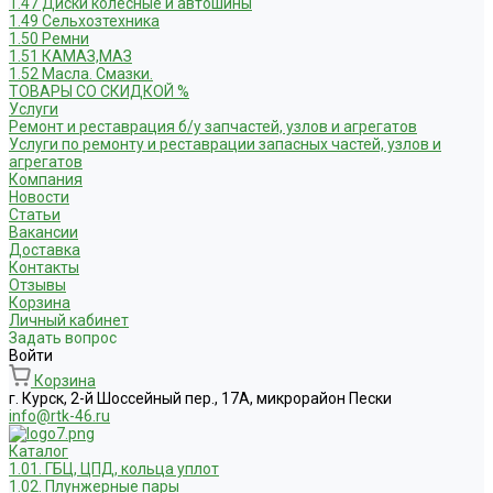
1.47 Диски колесные и автошины
1.49 Сельхозтехника
1.50 Ремни
1.51 КАМАЗ,МАЗ
1.52 Масла. Смазки.
ТОВАРЫ СО СКИДКОЙ %
Услуги
Ремонт и реставрация б/у запчастей, узлов и агрегатов
Услуги по ремонту и реставрации запасных частей, узлов и
агрегатов
Компания
Новости
Статьи
Вакансии
Доставка
Контакты
Отзывы
Корзина
Личный кабинет
Задать вопрос
Войти
Корзина
г. Курск, 2-й Шоссейный пер., 17А, микрорайон Пески
info@rtk-46.ru
Каталог
1.01. ГБЦ, ЦПД, кольца уплот
1.02. Плунжерные пары