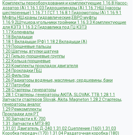
Комплекты переоборудования и комплектующие
1.16.8 Насос-
дозатор (А)
1.16.1.03 Гидроцилиндры (А)
1.16.7 НШ (насосы
шестеренные)
1.16.7.1 ГСТ
1.16.8.1 Гидромоторы (А)
1.16.9.1
Муфты НШ,краны гидравлические,ЕВРО муфты
1.16.9.2Штуцера,угольники,тройники
1.16.3.3 Комплектующие
для КЗТЗ
1.16.3.2 Гидравлика под ГЦ КЗТЗ
1.17 Коленвалы
1.18 Вкладыши
1.18.1 Вкладыши (РФ)
1.18.2 Вкладыши (А)
1.19 Поршневые пальцы
1.20 Шатуны, втулки шатуна
1.21 Гильзо-поршневые группы
1.22 Кольца поршневые
1.23 Комплекты прокладок двигателя
1.24 Прокладки ГБЦ
1.25 Фильтры
1.26 Радиаторы водяные, масляные; сердцевины, баки
1.27 Патрубки
1.28 Стартеры, генераторы
1.28.1 Стартеры, генераторы AKITA, SLOVAK, ТТВ
1.28.1.1
Запчасти стартеров Slovak, Akita, Magneton
1.28.2 Стартеры,
генераторы аналог
1.29 Ремкомплекты
Прокладки для РТ
1.30 Запчасти к К-700
1.31. Запчасти к МТЗ-80
1.31.01 Двигатель Д-240
1.31.02 Сцепление (160)
1.31.03
Коробка передач (170)
1.31.04 Раздаточная коробка (180)