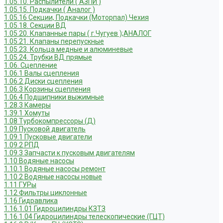
1.05.10. Распылители ( АЗПИ )
1.05.15. Подкачки ( Аналог )
1.05.16 Секции, Подкачки (Моторпал) Чехия
1.05.18. Секции ВД
1.05.20. Клапанные пары ( г.Чугуев );АНАЛОГ
1.05.21. Клапаны перепускные
1.05.23. Кольца медные и алюминевые
1.05.24. Трубки ВД прямые
1.06. Сцепление
1.06.1 Валы сцепления
1.06.2 Диски сцепления
1.06.3 Корзины сцепления
1.06.4 Подшипники выжимные
1.28.3 Камеры
1.39.1 Хомуты
1.08 Турбокомпрессоры (Д)
1.09 Пусковой двигатель
1.09.1 Пусковые двигатели
1.09.2 РПД
1.09.3 Запчасти к пусковым двигателям
1.10 Водяные насосы
1.10.1 Водяные насосы ремонт
1.10.2 Водяные насосы новые
1.11 ГУРы
1.12 Фильтры циклонные
1.16 Гидравлика
1.16.1.01 Гидроцилиндры КЗТЗ
1.16.1.04 Гидроцилиндры телескопические (ГЦТ)