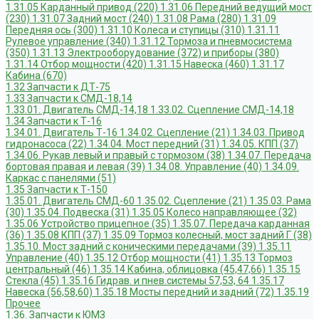
1.31.05 Карданный привод (220)
1.31.06 Передний ведущий мост
(230)
1.31.07 Задний мост (240)
1.31.08 Рама (280)
1.31.09
Передняя ось (300)
1.31.10 Колеса и ступицы (310)
1.31.11
Рулевое управление (340)
1.31.12 Тормоза и пневмосистема
(350)
1.31.13 Электрооборудование (372) и приборы (380)
1.31.14 Отбор мощности (420)
1.31.15 Навеска (460)
1.31.17
Кабина (670)
1.32 Запчасти к ДТ-75
1.33 Запчасти к СМД-18,14
1.33.01. Двигатель СМД-14,18
1.33.02. Сцепление СМД-14,18
1.34 Запчасти к Т-16
1.34.01. Двигатель Т-16
1.34.02. Сцепление (21)
1.34.03. Привод
гидронасоса (22)
1.34.04. Мост передний (31)
1.34.05. КПП (37)
1.34.06. Рукав левый и правый с тормозом (38)
1.34.07. Передача
бортовая правая и левая (39)
1.34.08. Управление (40)
1.34.09.
Каркас с панелями (51)
1.35 Запчасти к Т-150
1.35.01. Двигатель СМД-60
1.35.02. Сцепление (21)
1.35.03. Рама
(30)
1.35.04. Подвеска (31)
1.35.05 Колесо направляющее (32)
1.35.06 Устройство прицепное (35)
1.35.07. Передача карданная
(36)
1.35.08 КПП (37)
1.35.09 Тормоз колесный, мост задний Г (38)
1.35.10. Мост задний с коническими передачами (39)
1.35.11
Управление (40)
1.35.12 Отбор мощности (41)
1.35.13 Тормоз
центральный (46)
1.35.14 Кабина, облицовка (45,47,66)
1.35.15
Стекла (45)
1.35.16 Гидрав. и пнев.системы 57,53, 64
1.35.17
Навеска (56,58,60)
1.35.18 Мосты передний и задний (72)
1.35.19
Прочее
1.36. Запчасти к ЮМЗ