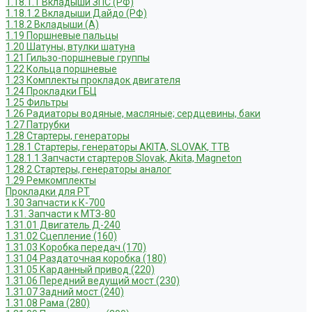
1.18.1.1 Вкладыши ЗПС (РФ)
1.18.1.2 Вкладыши Дайдо (РФ)
1.18.2 Вкладыши (А)
1.19 Поршневые пальцы
1.20 Шатуны, втулки шатуна
1.21 Гильзо-поршневые группы
1.22 Кольца поршневые
1.23 Комплекты прокладок двигателя
1.24 Прокладки ГБЦ
1.25 Фильтры
1.26 Радиаторы водяные, масляные; сердцевины, баки
1.27 Патрубки
1.28 Стартеры, генераторы
1.28.1 Стартеры, генераторы AKITA, SLOVAK, ТТВ
1.28.1.1 Запчасти стартеров Slovak, Akita, Magneton
1.28.2 Стартеры, генераторы аналог
1.29 Ремкомплекты
Прокладки для РТ
1.30 Запчасти к К-700
1.31. Запчасти к МТЗ-80
1.31.01 Двигатель Д-240
1.31.02 Сцепление (160)
1.31.03 Коробка передач (170)
1.31.04 Раздаточная коробка (180)
1.31.05 Карданный привод (220)
1.31.06 Передний ведущий мост (230)
1.31.07 Задний мост (240)
1.31.08 Рама (280)