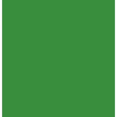
Новости
Статьи
Вакансии
Доставка
Контакты
Отзывы
Корзина
Личный кабинет
...
Каталог
1.01. ГБЦ, ЦПД, кольца уплот
1.02. Плунжерные пары
1.03. Шприцы, нагнетатели
1.05. Топливная аппаратура
1.05.04.1 ТНВД новый (А)
1.05.04. ТНВД ( новой сборки )
1.05.06. Форсунки ( НЗТА г.Ногинск )
1.05.10.1 Распылители (А)
1.05.07. Форсунки (АЗПИ)
1.05.08. Форсунки ( Аналог,ЧТА г.Чугуев )
1.05.10. Распылители ( АЗПИ )
1.05.15. Подкачки ( Аналог )
1.05.16 Секции, Подкачки (Моторпал) Чехия
1.05.18. Секции ВД
1.05.20. Клапанные пары ( г.Чугуев );АНАЛОГ
1.05.21. Клапаны перепускные
1.05.23. Кольца медные и алюминевые
1.05.24. Трубки ВД прямые