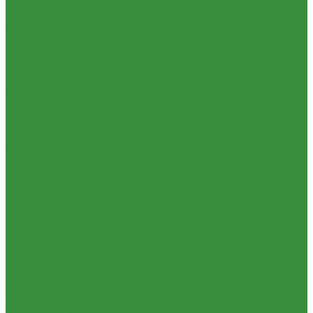
1.06. Сцепление
1.06.1 Валы сцепления
1.06.2 Диски сцепления
1.06.3 Корзины сцепления
1.06.4 Подшипники выжимные
1.28.3 Камеры
1.39.1 Хомуты
1.08 Турбокомпрессоры (Д)
1.09 Пусковой двигатель
1.09.1 Пусковые двигатели
1.09.2 РПД
1.09.3 Запчасти к пусковым двигателям
1.10 Водяные насосы
1.10.1 Водяные насосы ремонт
1.10.2 Водяные насосы новые
1.11 ГУРы
1.12 Фильтры циклонные
1.16 Гидравлика
1.16.1.01 Гидроцилиндры КЗТЗ
1.16.1.04 Гидроцилиндры телескопические (ГЦТ)
1.16.2 Р/К для ГЦ (КЗТЗ)
1.16.3 Р/К для ГЦ (М+П)
1.16.1.02 Гидроцилиндры
1.16.3.1 Штоки (КЗТЗ)
1.16.4 Распределители
Гидрораспределители новые (А)
Гидрораспределители
Гидрораспределители (под новые)