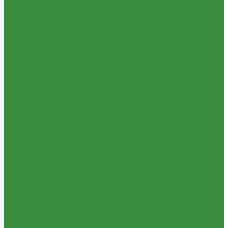
1.32 Запчасти к ДТ-75
1.33 Запчасти к СМД-18,14
1.33.01. Двигатель СМД-14,18
1.33.02. Сцепление СМД-14,18
1.34 Запчасти к Т-16
1.34.01. Двигатель Т-16
1.34.02. Сцепление (21)
1.34.03. Привод гидронасоса (22)
1.34.04. Мост передний (31)
1.34.05. КПП (37)
1.34.06. Рукав левый и правый с тормозом (38)
1.34.07. Передача бортовая правая и левая (39)
1.34.08. Управление (40)
1.34.09. Каркас с панелями (51)
1.35 Запчасти к Т-150
1.35.01. Двигатель СМД-60
1.35.02. Сцепление (21)
1.35.03. Рама (30)
1.35.04. Подвеска (31)
1.35.05 Колесо направляющее (32)
1.35.06 Устройство прицепное (35)
1.35.07. Передача карданная (36)
1.35.08 КПП (37)
1.35.09 Тормоз колесный, мост задний Г (38)
1.35.10. Мост задний с коническими передачами (39)
1.35.11 Управление (40)
1.35.12 Отбор мощности (41)
1.35.13 Тормоз центральный (46)