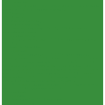
1.06. Сцепление
1.06.1 Валы сцепления
1.06.2 Диски сцепления
1.06.3 Корзины
сцепления
1.06.4 Подшипники выжимные
1.28.3 Камеры
1.39.1 Хомуты
1.08 Турбокомпрессоры (Д)
1.09 Пусковой двигатель
1.09.1 Пусковые двигатели
1.09.2 РПД
1.09.3 Запчасти к
пусковым двигателям
1.10 Водяные насосы
1.10.1 Водяные насосы ремонт
1.10.2 Водяные насосы новые
1.11 ГУРы
1.12 Фильтры циклонные
1.16 Гидравлика
1.16.1.01 Гидроцилиндры КЗТЗ
1.16.1.04 Гидроцилиндры
телескопические (ГЦТ)
1.16.2 Р/К для ГЦ (КЗТЗ)
1.16.3 Р/К для ГЦ
(М+П)
1.16.1.02 Гидроцилиндры
1.16.3.1 Штоки (КЗТЗ)
1.16.4
Распределители
1.16.5 Муфты разр., соед., угловые
1.16.6
Комплекты переоборудования и комплектующие
1.16.8 Насос-
дозатор (А)
1.16.1.03 Гидроцилиндры (А)
1.16.7 НШ (насосы
шестеренные)
1.16.7.1 ГСТ
1.16.8.1 Гидромоторы (А)
1.16.9.1
Муфты НШ,краны гидравлические,ЕВРО муфты
1.16.9.2Штуцера,угольники,тройники
1.16.3.3 Комплектующие
для КЗТЗ
1.16.3.2 Гидравлика под ГЦ КЗТЗ
1.17 Коленвалы
1.18 Вкладыши
1.18.1 Вкладыши (РФ)
1.18.2 Вкладыши (А)
1.19 Поршневые пальцы