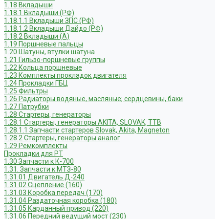
1.18 Вкладыши
1.18.1 Вкладыши (РФ)
1.18.1.1 Вкладыши ЗПС (РФ)
1.18.1.2 Вкладыши Дайдо (РФ)
1.18.2 Вкладыши (А)
1.19 Поршневые пальцы
1.20 Шатуны, втулки шатуна
1.21 Гильзо-поршневые группы
1.22 Кольца поршневые
1.23 Комплекты прокладок двигателя
1.24 Прокладки ГБЦ
1.25 Фильтры
1.26 Радиаторы водяные, масляные; сердцевины, баки
1.27 Патрубки
1.28 Стартеры, генераторы
1.28.1 Стартеры, генераторы AKITA, SLOVAK, ТТВ
1.28.1.1 Запчасти стартеров Slovak, Akita, Magneton
1.28.2 Стартеры, генераторы аналог
1.29 Ремкомплекты
Прокладки для РТ
1.30 Запчасти к К-700
1.31. Запчасти к МТЗ-80
1.31.01 Двигатель Д-240
1.31.02 Сцепление (160)
1.31.03 Коробка передач (170)
1.31.04 Раздаточная коробка (180)
1.31.05 Карданный привод (220)
1.31.06 Передний ведущий мост (230)