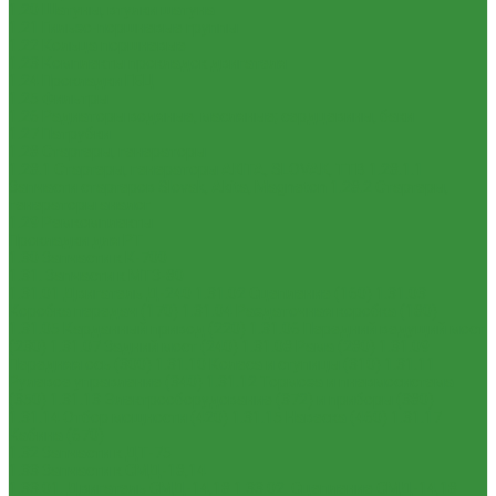
1.20 Шатуны, втулки шатуна
1.21 Гильзо-поршневые группы
1.22 Кольца поршневые
1.23 Комплекты прокладок двигателя
1.24 Прокладки ГБЦ
1.25 Фильтры
1.26 Радиаторы водяные, масляные; сердцевины, баки
1.27 Патрубки
1.28 Стартеры, генераторы
1.28.1 Стартеры, генераторы AKITA, SLOVAK, ТТВ
1.28.1.1
Запчасти стартеров Slovak, Akita, Magneton
1.28.2 Стартеры,
генераторы аналог
1.29 Ремкомплекты
Прокладки для РТ
1.30 Запчасти к К-700
1.31. Запчасти к МТЗ-80
1.31.01 Двигатель Д-240
1.31.02 Сцепление (160)
1.31.03
Коробка передач (170)
1.31.04 Раздаточная коробка (180)
1.31.05 Карданный привод (220)
1.31.06 Передний ведущий мост
(230)
1.31.07 Задний мост (240)
1.31.08 Рама (280)
1.31.09
Передняя ось (300)
1.31.10 Колеса и ступицы (310)
1.31.11
Рулевое управление (340)
1.31.12 Тормоза и пневмосистема
(350)
1.31.13 Электрооборудование (372) и приборы (380)
1.31.14 Отбор мощности (420)
1.31.15 Навеска (460)
1.31.17
Кабина (670)
1.32 Запчасти к ДТ-75
1.33 Запчасти к СМД-18,14
1.33.01. Двигатель СМД-14,18
1.33.02. Сцепление СМД-14,18