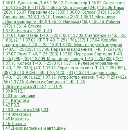
1.36.01. Двигатель Д-65
1.36.02. Экскаватор
1.36.03. Сцепление
(160)
1.36.04. КПП (170)
1.36.05. Мост задний (240)
1.36.06. Рама
(280)
1.36.07. Передняя ось (300)
1.36.08. Колеса (310)
1.36.09.
Управление (340)
1.36.10. Тормоза (350)
1.36.11. Механизм
отбора мощности (420)
1.36.12. Навеска (460)
1.36.13. Кабина
(670)
1.36.14. Стекла
1.37 Запчасти к Т-25, Т-40
1.37.01. Двигатель Т-40, Т-25 (100)
1.37.02. Сцепление Т-40, Т-25
(160), (21)
1.37.03. КПП Т-40, Т-25 (170), (37)
1.37.04. Коробка
раздаточная Т-40, Т-25 (180)
1.37.05. Мост передний ведущий
Т-40А, Т-25 (230)
1.37.06. Передача карданная Т-40, Т-25 (240)
1.37.07. Рама Т-40, Т-25 (280)
1.37.08. Передача бортовая Т-40,
Т-25 (290), (39)
1.37.09. Мост перед. невед Т-40, Т-25 (300), (31)
1.37.10. Колеса Т-40, Т-25 (310)
1.37.11. Рулевое управление
Т-40, Т-25 (340), (40)
1.37.12. Тормоза пнев.сист. Т-40, Т-25 (350),
(38)
1.37.13. ВОМ Т-40, Т-25 (420), (41)
1.37.14. Гидравл. сист.
Т-40, Т-25 (461), (22)
1.37.15. Устройство навесн. Т-40, Т-25 (462),
(56)
1.37.16. Кабина и облицовка Т-40, Т-25
1.38 Запчасти к 2ПТС-4, 1ПТС-9
1.39 КРН 2.1
1.40 Подшипники
1.41 Каталоги
1.42 РВД
1.43 Запчасти к СМД-31
1.44 Электрика
1.45 Манжеты
1.46. Разное
1.47 Диски колесные и автошины