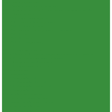
Гидрораспределители (А)
1.16.5 Муфты разр., соед., угловые
1.16.6 Комплекты переоборудования и комплектующие
1.16.8 Насос-дозатор (А)
1.16.1.03 Гидроцилиндры (А)
1.16.7 НШ (насосы шестеренные)
1.16.7.02 НШ Кировоград
1.16.7.04 Насосы Шестеренные (г. Винница)
1.16.7.06 НШ (А)
1.16.7.01. НШ BELAR
1.16.7.03 НШ (Гидросила)
1.16.7.1 ГСТ
1.16.8.1 Гидромоторы (А)
1.16.9.1 Муфты НШ,краны гидравлические,ЕВРО муфты
1.16.9.2Штуцера,угольники,тройники
1.16.3.3 Комплектующие для КЗТЗ
1.16.3.2 Гидравлика под ГЦ КЗТЗ
1.17 Коленвалы
1.18 Вкладыши
1.18.1 Вкладыши (РФ)
1.18.1.1 Вкладыши ЗПС (РФ)
1.18.1.2 Вкладыши Дайдо (РФ)
1.18.2 Вкладыши (А)
1.19 Поршневые пальцы
1.20 Шатуны, втулки шатуна
1.21 Гильзо-поршневые группы
1.22 Кольца поршневые
1.23 Комплекты прокладок двигателя