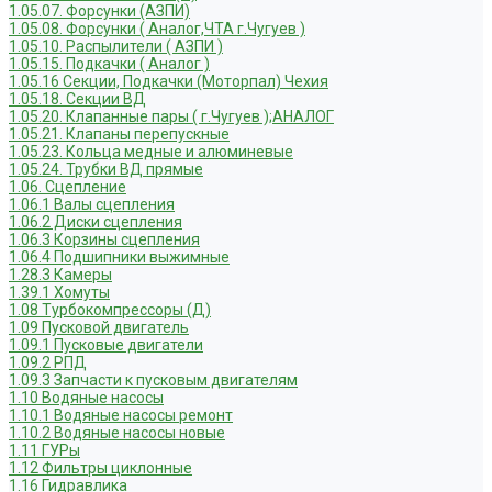
1.05.07. Форсунки (АЗПИ)
1.05.08. Форсунки ( Аналог,ЧТА г.Чугуев )
1.05.10. Распылители ( АЗПИ )
1.05.15. Подкачки ( Аналог )
1.05.16 Секции, Подкачки (Моторпал) Чехия
1.05.18. Секции ВД
1.05.20. Клапанные пары ( г.Чугуев );АНАЛОГ
1.05.21. Клапаны перепускные
1.05.23. Кольца медные и алюминевые
1.05.24. Трубки ВД прямые
1.06. Сцепление
1.06.1 Валы сцепления
1.06.2 Диски сцепления
1.06.3 Корзины сцепления
1.06.4 Подшипники выжимные
1.28.3 Камеры
1.39.1 Хомуты
1.08 Турбокомпрессоры (Д)
1.09 Пусковой двигатель
1.09.1 Пусковые двигатели
1.09.2 РПД
1.09.3 Запчасти к пусковым двигателям
1.10 Водяные насосы
1.10.1 Водяные насосы ремонт
1.10.2 Водяные насосы новые
1.11 ГУРы
1.12 Фильтры циклонные
1.16 Гидравлика