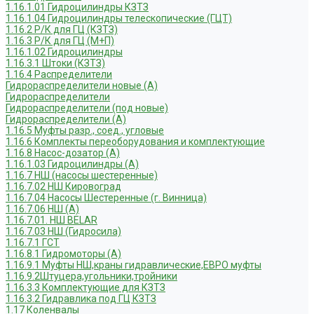
1.16.1.01 Гидроцилиндры КЗТЗ
1.16.1.04 Гидроцилиндры телескопические (ГЦТ)
1.16.2 Р/К для ГЦ (КЗТЗ)
1.16.3 Р/К для ГЦ (М+П)
1.16.1.02 Гидроцилиндры
1.16.3.1 Штоки (КЗТЗ)
1.16.4 Распределители
Гидрораспределители новые (А)
Гидрораспределители
Гидрораспределители (под новые)
Гидрораспределители (А)
1.16.5 Муфты разр., соед., угловые
1.16.6 Комплекты переоборудования и комплектующие
1.16.8 Насос-дозатор (А)
1.16.1.03 Гидроцилиндры (А)
1.16.7 НШ (насосы шестеренные)
1.16.7.02 НШ Кировоград
1.16.7.04 Насосы Шестеренные (г. Винница)
1.16.7.06 НШ (А)
1.16.7.01. НШ BELAR
1.16.7.03 НШ (Гидросила)
1.16.7.1 ГСТ
1.16.8.1 Гидромоторы (А)
1.16.9.1 Муфты НШ,краны гидравлические,ЕВРО муфты
1.16.9.2Штуцера,угольники,тройники
1.16.3.3 Комплектующие для КЗТЗ
1.16.3.2 Гидравлика под ГЦ КЗТЗ
1.17 Коленвалы