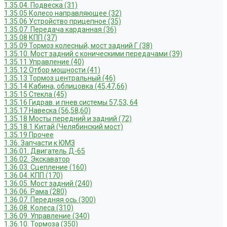
1.35.04. Подвеска (31)
1.35.05 Колесо направляющее (32)
1.35.06 Устройство прицепное (35)
1.35.07. Передача карданная (36)
1.35.08 КПП (37)
1.35.09 Тормоз колесный, мост задний Г (38)
1.35.10. Мост задний с коническими передачами (39)
1.35.11 Управление (40)
1.35.12 Отбор мощности (41)
1.35.13 Тормоз центральный (46)
1.35.14 Кабина, облицовка (45,47,66)
1.35.15 Стекла (45)
1.35.16 Гидрав. и пнев.системы 57,53, 64
1.35.17 Навеска (56,58,60)
1.35.18 Мосты передний и задний (72)
1.35.18.1 Китай (Челябинский мост)
1.35.19 Прочее
1.36. Запчасти к ЮМЗ
1.36.01. Двигатель Д-65
1.36.02. Экскаватор
1.36.03. Сцепление (160)
1.36.04. КПП (170)
1.36.05. Мост задний (240)
1.36.06. Рама (280)
1.36.07. Передняя ось (300)
1.36.08. Колеса (310)
1.36.09. Управление (340)
1.36.10. Тормоза (350)