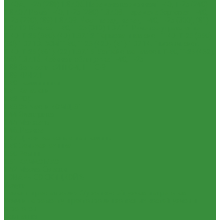
Т-40А, Т-25 (230)
1.37.06. Передача карданная Т-40, Т-25 (240)
1.37.07. Рама Т-40, Т-25 (280)
1.37.08. Передача бортовая Т-40,
Т-25 (290), (39)
1.37.09. Мост перед. невед Т-40, Т-25 (300), (31)
1.37.10. Колеса Т-40, Т-25 (310)
1.37.11. Рулевое управление
Т-40, Т-25 (340), (40)
1.37.12. Тормоза пнев.сист. Т-40, Т-25 (350),
(38)
1.37.13. ВОМ Т-40, Т-25 (420), (41)
1.37.14. Гидравл. сист.
Т-40, Т-25 (461), (22)
1.37.15. Устройство навесн. Т-40, Т-25 (462),
(56)
1.37.16. Кабина и облицовка Т-40, Т-25
1.38 Запчасти к 2ПТС-4, 1ПТС-9
1.39 КРН 2.1
1.40 Подшипники
1.41 Каталоги
1.42 РВД
1.43 Запчасти к СМД-31
1.44 Электрика
1.45 Манжеты
1.46. Разное
1.47 Диски колесные и автошины
1.49 Сельхозтехника
1.50 Ремни
1.51 КАМАЗ,МАЗ
1.52 Масла. Смазки.
ТОВАРЫ СО СКИДКОЙ %
Услуги
Ремонт и реставрация б/у запчастей, узлов и агрегатов
Услуги по ремонту и реставрации запасных частей, узлов и
агрегатов
Компания