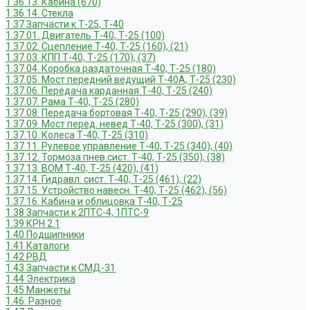
1.36.13. Кабина (670)
1.36.14. Стекла
1.37 Запчасти к Т-25, Т-40
1.37.01. Двигатель Т-40, Т-25 (100)
1.37.02. Сцепление Т-40, Т-25 (160), (21)
1.37.03. КПП Т-40, Т-25 (170), (37)
1.37.04. Коробка раздаточная Т-40, Т-25 (180)
1.37.05. Мост передний ведущий Т-40А, Т-25 (230)
1.37.06. Передача карданная Т-40, Т-25 (240)
1.37.07. Рама Т-40, Т-25 (280)
1.37.08. Передача бортовая Т-40, Т-25 (290), (39)
1.37.09. Мост перед. невед Т-40, Т-25 (300), (31)
1.37.10. Колеса Т-40, Т-25 (310)
1.37.11. Рулевое управление Т-40, Т-25 (340), (40)
1.37.12. Тормоза пнев.сист. Т-40, Т-25 (350), (38)
1.37.13. ВОМ Т-40, Т-25 (420), (41)
1.37.14. Гидравл. сист. Т-40, Т-25 (461), (22)
1.37.15. Устройство навесн. Т-40, Т-25 (462), (56)
1.37.16. Кабина и облицовка Т-40, Т-25
1.38 Запчасти к 2ПТС-4, 1ПТС-9
1.39 КРН 2.1
1.40 Подшипники
1.41 Каталоги
1.42 РВД
1.43 Запчасти к СМД-31
1.44 Электрика
1.45 Манжеты
1.46. Разное