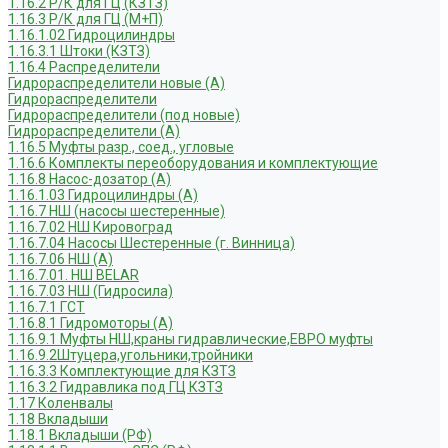
1.16.2 Р/К для ГЦ (КЗТЗ)
1.16.3 Р/К для ГЦ (М+П)
1.16.1.02 Гидроцилиндры
1.16.3.1 Штоки (КЗТЗ)
1.16.4 Распределители
Гидрораспределители новые (А)
Гидрораспределители
Гидрораспределители (под новые)
Гидрораспределители (А)
1.16.5 Муфты разр., соед., угловые
1.16.6 Комплекты переоборудования и комплектующие
1.16.8 Насос-дозатор (А)
1.16.1.03 Гидроцилиндры (А)
1.16.7 НШ (насосы шестеренные)
1.16.7.02 НШ Кировоград
1.16.7.04 Насосы Шестеренные (г. Винница)
1.16.7.06 НШ (А)
1.16.7.01. НШ BELAR
1.16.7.03 НШ (Гидросила)
1.16.7.1 ГСТ
1.16.8.1 Гидромоторы (А)
1.16.9.1 Муфты НШ,краны гидравлические,ЕВРО муфты
1.16.9.2Штуцера,угольники,тройники
1.16.3.3 Комплектующие для КЗТЗ
1.16.3.2 Гидравлика под ГЦ КЗТЗ
1.17 Коленвалы
1.18 Вкладыши
1.18.1 Вкладыши (РФ)