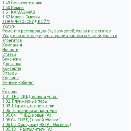
1.49 Сельхозтехника
1.50 Ремни
1.51 КАМАЗ,МАЗ
1.52 Масла. Смазки.
ТОВАРЫ СО СКИДКОЙ %
Услуги
Ремонт и реставрация б/у запчастей, узлов и агрегатов
Услуги по ремонту и реставрации запасных частей, узлов и
агрегатов
Компания
Новости
Статьи
Вакансии
Доставка
Контакты
Отзывы
Корзина
Личный кабинет
...
Каталог
1.01. ГБЦ, ЦПД, кольца уплот
1.02. Плунжерные пары
1.03. Шприцы, нагнетатели
1.05. Топливная аппаратура
1.05.04.1 ТНВД новый (А)
1.05.04. ТНВД ( новой сборки )
1.05.06. Форсунки ( НЗТА г.Ногинск )
1.05.10.1 Распылители (А)