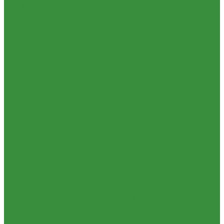
1.24 Прокладки ГБЦ
1.25 Фильтры
1.26 Радиаторы водяные, масляные; сердцевины, баки
1.27 Патрубки
1.28 Стартеры, генераторы
1.28.1 Стартеры, генераторы AKITA, SLOVAK, ТТВ
1.28.1.1 Запчасти стартеров Slovak, Akita, Magneton
1.28.2 Стартеры, генераторы аналог
1.29 Ремкомплекты
Прокладки для РТ
1.30 Запчасти к К-700
1.31. Запчасти к МТЗ-80
1.31.01 Двигатель Д-240
1.31.02 Сцепление (160)
1.31.03 Коробка передач (170)
1.31.04 Раздаточная коробка (180)
1.31.05 Карданный привод (220)
1.31.06 Передний ведущий мост (230)
1.31.07 Задний мост (240)
1.31.08 Рама (280)
1.31.09 Передняя ось (300)
1.31.10 Колеса и ступицы (310)
1.31.11 Рулевое управление (340)
1.31.12 Тормоза и пневмосистема (350)
1.31.13 Электрооборудование (372) и приборы (380)
1.31.14 Отбор мощности (420)
1.31.15 Навеска (460)
1.31.17 Кабина (670)