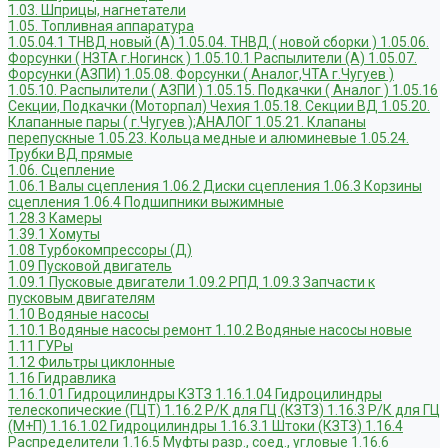
1.03. Шприцы, нагнетатели
1.05. Топливная аппаратура
1.05.04.1 ТНВД новый (А)
1.05.04. ТНВД ( новой сборки )
1.05.06.
Форсунки ( НЗТА г.Ногинск )
1.05.10.1 Распылители (А)
1.05.07.
Форсунки (АЗПИ)
1.05.08. Форсунки ( Аналог,ЧТА г.Чугуев )
1.05.10. Распылители ( АЗПИ )
1.05.15. Подкачки ( Аналог )
1.05.16
Секции, Подкачки (Моторпал) Чехия
1.05.18. Секции ВД
1.05.20.
Клапанные пары ( г.Чугуев );АНАЛОГ
1.05.21. Клапаны
перепускные
1.05.23. Кольца медные и алюминевые
1.05.24.
Трубки ВД прямые
1.06. Сцепление
1.06.1 Валы сцепления
1.06.2 Диски сцепления
1.06.3 Корзины
сцепления
1.06.4 Подшипники выжимные
1.28.3 Камеры
1.39.1 Хомуты
1.08 Турбокомпрессоры (Д)
1.09 Пусковой двигатель
1.09.1 Пусковые двигатели
1.09.2 РПД
1.09.3 Запчасти к
пусковым двигателям
1.10 Водяные насосы
1.10.1 Водяные насосы ремонт
1.10.2 Водяные насосы новые
1.11 ГУРы
1.12 Фильтры циклонные
1.16 Гидравлика
1.16.1.01 Гидроцилиндры КЗТЗ
1.16.1.04 Гидроцилиндры
телескопические (ГЦТ)
1.16.2 Р/К для ГЦ (КЗТЗ)
1.16.3 Р/К для ГЦ
(М+П)
1.16.1.02 Гидроцилиндры
1.16.3.1 Штоки (КЗТЗ)
1.16.4
Распределители
1.16.5 Муфты разр., соед., угловые
1.16.6