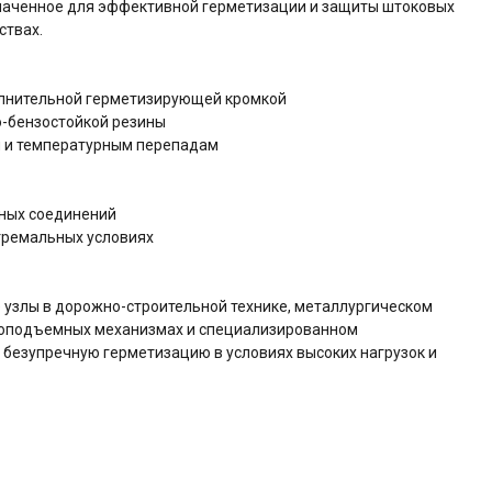
значенное для эффективной герметизации и защиты штоковых
ствах.
олнительной герметизирующей кромкой
о-бензостойкой резины
м и температурным перепадам
жных соединений
стремальных условиях
 узлы в дорожно-строительной технике, металлургическом
зоподъемных механизмах и специализированном
безупречную герметизацию в условиях высоких нагрузок и