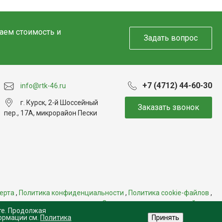
таем стоимость и
Задать вопрос
+7 (4712) 44-60-30
info@rtk-46.ru
г. Курск, 2-й Шоссейный
Заказать звонок
пер., 17А, микрорайон Пески
ерта
,
Политика конфиденциальности
,
Политика cookie-файлов
,
Свидетельство на товарный знак
те. Продолжая
ормации см.
Политика
Принять