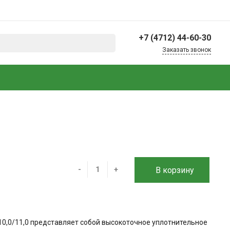
+7 (4712) 44-60-30
Заказать звонок
+7 (4712) 44-60-30
г. Курск, 2-й Шоссейный
пер., 17А, микрорайон
Пески
Офис: пн-пт 09:00–17:30
Склад: пн-пт 09:00–
16:00
info@rtk-46.ru
-
+
В корзину
10,0/11,0 представляет собой высокоточное уплотнительное