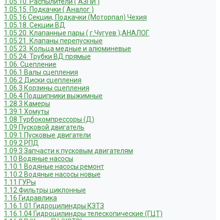
1.05.10. Распылители ( АЗПИ )
1.05.15. Подкачки ( Аналог )
1.05.16 Секции, Подкачки (Моторпал) Чехия
1.05.18. Секции ВД
1.05.20. Клапанные пары ( г.Чугуев );АНАЛОГ
1.05.21. Клапаны перепускные
1.05.23. Кольца медные и алюминевые
1.05.24. Трубки ВД прямые
1.06. Сцепление
1.06.1 Валы сцепления
1.06.2 Диски сцепления
1.06.3 Корзины сцепления
1.06.4 Подшипники выжимные
1.28.3 Камеры
1.39.1 Хомуты
1.08 Турбокомпрессоры (Д)
1.09 Пусковой двигатель
1.09.1 Пусковые двигатели
1.09.2 РПД
1.09.3 Запчасти к пусковым двигателям
1.10 Водяные насосы
1.10.1 Водяные насосы ремонт
1.10.2 Водяные насосы новые
1.11 ГУРы
1.12 Фильтры циклонные
1.16 Гидравлика
1.16.1.01 Гидроцилиндры КЗТЗ
1.16.1.04 Гидроцилиндры телескопические (ГЦТ)