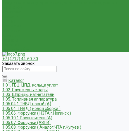
Услуги по ремонту и реставрации запасных частей, узлов и
агрегатов
Компания
Новости
Статьи
Вакансии
Доставка
Контакты
Отзывы
Корзина
Личный кабинет
+7 (4712) 44-60-30
Заказать звонок
Каталог
1.01. ГБЦ, ЦПД, кольца уплот
1.02. Плунжерные пары
1.03. Шприцы, нагнетатели
1.05. Топливная аппаратура
1.05.04.1 ТНВД новый (А)
1.05.04. ТНВД ( новой сборки )
1.05.06. Форсунки ( НЗТА г.Ногинск )
1.05.10.1 Распылители (А)
1.05.07. Форсунки (АЗПИ)
1.05.08. Форсунки ( Аналог,ЧТА г.Чугуев )