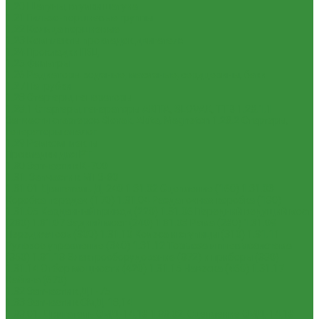
1.20 Шатуны, втулки шатуна
1.21 Гильзо-поршневые группы
1.22 Кольца поршневые
1.23 Комплекты прокладок двигателя
1.24 Прокладки ГБЦ
1.25 Фильтры
1.26 Радиаторы водяные, масляные; сердцевины, баки
1.27 Патрубки
1.28 Стартеры, генераторы
1.28.1 Стартеры, генераторы AKITA, SLOVAK, ТТВ
1.28.1.1
Запчасти стартеров Slovak, Akita, Magneton
1.28.2 Стартеры,
генераторы аналог
1.29 Ремкомплекты
Прокладки для РТ
1.30 Запчасти к К-700
1.31. Запчасти к МТЗ-80
1.31.01 Двигатель Д-240
1.31.02 Сцепление (160)
1.31.03
Коробка передач (170)
1.31.04 Раздаточная коробка (180)
1.31.05 Карданный привод (220)
1.31.06 Передний ведущий мост
(230)
1.31.07 Задний мост (240)
1.31.08 Рама (280)
1.31.09
Передняя ось (300)
1.31.10 Колеса и ступицы (310)
1.31.11
Рулевое управление (340)
1.31.12 Тормоза и пневмосистема
(350)
1.31.13 Электрооборудование (372) и приборы (380)
1.31.14 Отбор мощности (420)
1.31.15 Навеска (460)
1.31.17
Кабина (670)
1.32 Запчасти к ДТ-75
1.33 Запчасти к СМД-18,14
1.33.01. Двигатель СМД-14,18
1.33.02. Сцепление СМД-14,18