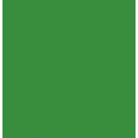
1.34 Запчасти к Т-16
1.34.01. Двигатель Т-16
1.34.02. Сцепление (21)
1.34.03. Привод
гидронасоса (22)
1.34.04. Мост передний (31)
1.34.05. КПП (37)
1.34.06. Рукав левый и правый с тормозом (38)
1.34.07. Передача
бортовая правая и левая (39)
1.34.08. Управление (40)
1.34.09.
Каркас с панелями (51)
1.35 Запчасти к Т-150
1.35.01. Двигатель СМД-60
1.35.02. Сцепление (21)
1.35.03. Рама
(30)
1.35.04. Подвеска (31)
1.35.05 Колесо направляющее (32)
1.35.06 Устройство прицепное (35)
1.35.07. Передача карданная
(36)
1.35.08 КПП (37)
1.35.09 Тормоз колесный, мост задний Г (38)
1.35.10. Мост задний с коническими передачами (39)
1.35.11
Управление (40)
1.35.12 Отбор мощности (41)
1.35.13 Тормоз
центральный (46)
1.35.14 Кабина, облицовка (45,47,66)
1.35.15
Стекла (45)
1.35.16 Гидрав. и пнев.системы 57,53, 64
1.35.17
Навеска (56,58,60)
1.35.18 Мосты передний и задний (72)
1.35.19
Прочее
1.36. Запчасти к ЮМЗ
1.36.01. Двигатель Д-65
1.36.02. Экскаватор
1.36.03. Сцепление
(160)
1.36.04. КПП (170)
1.36.05. Мост задний (240)
1.36.06. Рама
(280)
1.36.07. Передняя ось (300)
1.36.08. Колеса (310)
1.36.09.
Управление (340)
1.36.10. Тормоза (350)
1.36.11. Механизм
отбора мощности (420)
1.36.12. Навеска (460)
1.36.13. Кабина
(670)
1.36.14. Стекла
1.37 Запчасти к Т-25, Т-40
1.37.01. Двигатель Т-40, Т-25 (100)
1.37.02. Сцепление Т-40, Т-25
(160), (21)
1.37.03. КПП Т-40, Т-25 (170), (37)
1.37.04. Коробка
раздаточная Т-40, Т-25 (180)
1.37.05. Мост передний ведущий