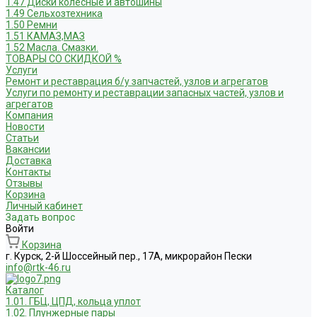
1.47 Диски колесные и автошины
1.49 Сельхозтехника
1.50 Ремни
1.51 КАМАЗ,МАЗ
1.52 Масла. Смазки.
ТОВАРЫ СО СКИДКОЙ %
Услуги
Ремонт и реставрация б/у запчастей, узлов и агрегатов
Услуги по ремонту и реставрации запасных частей, узлов и
агрегатов
Компания
Новости
Статьи
Вакансии
Доставка
Контакты
Отзывы
Корзина
Личный кабинет
Задать вопрос
Войти
Корзина
г. Курск, 2-й Шоссейный пер., 17А, микрорайон Пески
info@rtk-46.ru
Каталог
1.01. ГБЦ, ЦПД, кольца уплот
1.02. Плунжерные пары