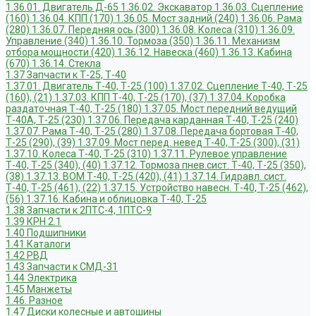
1.36.01. Двигатель Д-65
1.36.02. Экскаватор
1.36.03. Сцепление
(160)
1.36.04. КПП (170)
1.36.05. Мост задний (240)
1.36.06. Рама
(280)
1.36.07. Передняя ось (300)
1.36.08. Колеса (310)
1.36.09.
Управление (340)
1.36.10. Тормоза (350)
1.36.11. Механизм
отбора мощности (420)
1.36.12. Навеска (460)
1.36.13. Кабина
(670)
1.36.14. Стекла
1.37 Запчасти к Т-25, Т-40
1.37.01. Двигатель Т-40, Т-25 (100)
1.37.02. Сцепление Т-40, Т-25
(160), (21)
1.37.03. КПП Т-40, Т-25 (170), (37)
1.37.04. Коробка
раздаточная Т-40, Т-25 (180)
1.37.05. Мост передний ведущий
Т-40А, Т-25 (230)
1.37.06. Передача карданная Т-40, Т-25 (240)
1.37.07. Рама Т-40, Т-25 (280)
1.37.08. Передача бортовая Т-40,
Т-25 (290), (39)
1.37.09. Мост перед. невед Т-40, Т-25 (300), (31)
1.37.10. Колеса Т-40, Т-25 (310)
1.37.11. Рулевое управление
Т-40, Т-25 (340), (40)
1.37.12. Тормоза пнев.сист. Т-40, Т-25 (350),
(38)
1.37.13. ВОМ Т-40, Т-25 (420), (41)
1.37.14. Гидравл. сист.
Т-40, Т-25 (461), (22)
1.37.15. Устройство навесн. Т-40, Т-25 (462),
(56)
1.37.16. Кабина и облицовка Т-40, Т-25
1.38 Запчасти к 2ПТС-4, 1ПТС-9
1.39 КРН 2.1
1.40 Подшипники
1.41 Каталоги
1.42 РВД
1.43 Запчасти к СМД-31
1.44 Электрика
1.45 Манжеты
1.46. Разное
1.47 Диски колесные и автошины