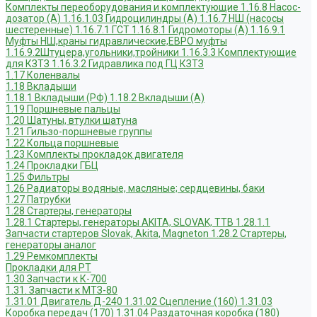
Комплекты переоборудования и комплектующие
1.16.8 Насос-
дозатор (А)
1.16.1.03 Гидроцилиндры (А)
1.16.7 НШ (насосы
шестеренные)
1.16.7.1 ГСТ
1.16.8.1 Гидромоторы (А)
1.16.9.1
Муфты НШ,краны гидравлические,ЕВРО муфты
1.16.9.2Штуцера,угольники,тройники
1.16.3.3 Комплектующие
для КЗТЗ
1.16.3.2 Гидравлика под ГЦ КЗТЗ
1.17 Коленвалы
1.18 Вкладыши
1.18.1 Вкладыши (РФ)
1.18.2 Вкладыши (А)
1.19 Поршневые пальцы
1.20 Шатуны, втулки шатуна
1.21 Гильзо-поршневые группы
1.22 Кольца поршневые
1.23 Комплекты прокладок двигателя
1.24 Прокладки ГБЦ
1.25 Фильтры
1.26 Радиаторы водяные, масляные; сердцевины, баки
1.27 Патрубки
1.28 Стартеры, генераторы
1.28.1 Стартеры, генераторы AKITA, SLOVAK, ТТВ
1.28.1.1
Запчасти стартеров Slovak, Akita, Magneton
1.28.2 Стартеры,
генераторы аналог
1.29 Ремкомплекты
Прокладки для РТ
1.30 Запчасти к К-700
1.31. Запчасти к МТЗ-80
1.31.01 Двигатель Д-240
1.31.02 Сцепление (160)
1.31.03
Коробка передач (170)
1.31.04 Раздаточная коробка (180)