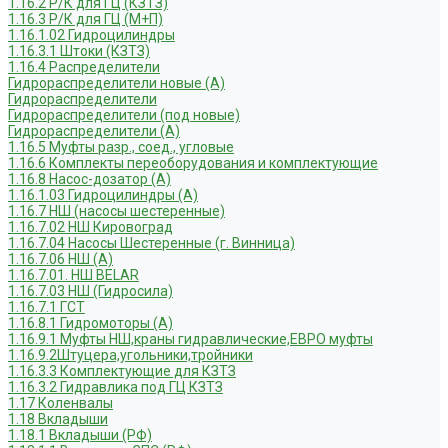
1.16.2 Р/К для ГЦ (КЗТЗ)
1.16.3 Р/К для ГЦ (М+П)
1.16.1.02 Гидроцилиндры
1.16.3.1 Штоки (КЗТЗ)
1.16.4 Распределители
Гидрораспределители новые (А)
Гидрораспределители
Гидрораспределители (под новые)
Гидрораспределители (А)
1.16.5 Муфты разр., соед., угловые
1.16.6 Комплекты переоборудования и комплектующие
1.16.8 Насос-дозатор (А)
1.16.1.03 Гидроцилиндры (А)
1.16.7 НШ (насосы шестеренные)
1.16.7.02 НШ Кировоград
1.16.7.04 Насосы Шестеренные (г. Винница)
1.16.7.06 НШ (А)
1.16.7.01. НШ BELAR
1.16.7.03 НШ (Гидросила)
1.16.7.1 ГСТ
1.16.8.1 Гидромоторы (А)
1.16.9.1 Муфты НШ,краны гидравлические,ЕВРО муфты
1.16.9.2Штуцера,угольники,тройники
1.16.3.3 Комплектующие для КЗТЗ
1.16.3.2 Гидравлика под ГЦ КЗТЗ
1.17 Коленвалы
1.18 Вкладыши
1.18.1 Вкладыши (РФ)