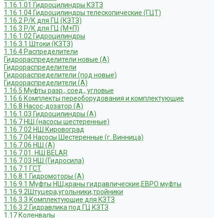
1.16.1.01 Гидроцилиндры КЗТЗ
1.16.1.04 Гидроцилиндры телескопические (ГЦТ)
1.16.2 Р/К для ГЦ (КЗТЗ)
1.16.3 Р/К для ГЦ (М+П)
1.16.1.02 Гидроцилиндры
1.16.3.1 Штоки (КЗТЗ)
1.16.4 Распределители
Гидрораспределители новые (А)
Гидрораспределители
Гидрораспределители (под новые)
Гидрораспределители (А)
1.16.5 Муфты разр., соед., угловые
1.16.6 Комплекты переоборудования и комплектующие
1.16.8 Насос-дозатор (А)
1.16.1.03 Гидроцилиндры (А)
1.16.7 НШ (насосы шестеренные)
1.16.7.02 НШ Кировоград
1.16.7.04 Насосы Шестеренные (г. Винница)
1.16.7.06 НШ (А)
1.16.7.01. НШ BELAR
1.16.7.03 НШ (Гидросила)
1.16.7.1 ГСТ
1.16.8.1 Гидромоторы (А)
1.16.9.1 Муфты НШ,краны гидравлические,ЕВРО муфты
1.16.9.2Штуцера,угольники,тройники
1.16.3.3 Комплектующие для КЗТЗ
1.16.3.2 Гидравлика под ГЦ КЗТЗ
1.17 Коленвалы