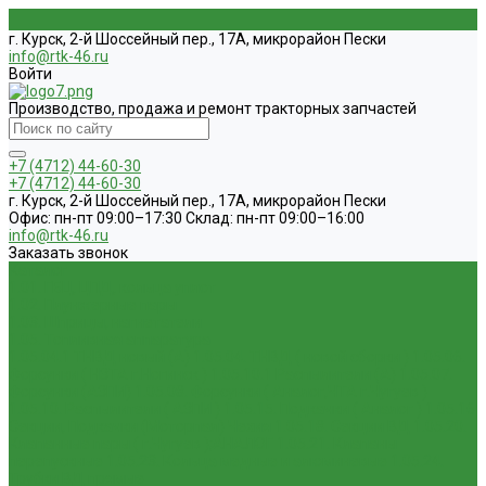
г. Курск, 2-й Шоссейный пер., 17А, микрорайон Пески
info@rtk-46.ru
Войти
Производство, продажа и ремонт тракторных запчастей
+7 (4712) 44-60-30
+7 (4712) 44-60-30
г. Курск, 2-й Шоссейный пер., 17А, микрорайон Пески
Офис: пн-пт 09:00–17:30 Склад: пн-пт 09:00–16:00
info@rtk-46.ru
Заказать звонок
Каталог
1.01. ГБЦ, ЦПД, кольца уплот
1.02. Плунжерные пары
1.03. Шприцы, нагнетатели
1.05. Топливная аппаратура
1.05.04.1 ТНВД новый (А)
1.05.04. ТНВД ( новой сборки )
1.05.06.
Форсунки ( НЗТА г.Ногинск )
1.05.10.1 Распылители (А)
1.05.07.
Форсунки (АЗПИ)
1.05.08. Форсунки ( Аналог,ЧТА г.Чугуев )
1.05.10. Распылители ( АЗПИ )
1.05.15. Подкачки ( Аналог )
1.05.16
Секции, Подкачки (Моторпал) Чехия
1.05.18. Секции ВД
1.05.20.
Клапанные пары ( г.Чугуев );АНАЛОГ
1.05.21. Клапаны
перепускные
1.05.23. Кольца медные и алюминевые
1.05.24.
Трубки ВД прямые