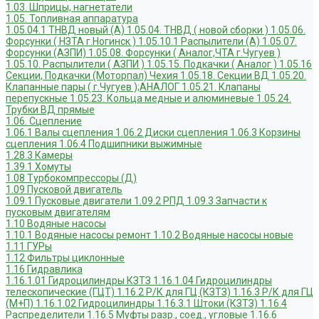
1.03. Шприцы, нагнетатели
1.05. Топливная аппаратура
1.05.04.1 ТНВД новый (А)
1.05.04. ТНВД ( новой сборки )
1.05.06.
Форсунки ( НЗТА г.Ногинск )
1.05.10.1 Распылители (А)
1.05.07.
Форсунки (АЗПИ)
1.05.08. Форсунки ( Аналог,ЧТА г.Чугуев )
1.05.10. Распылители ( АЗПИ )
1.05.15. Подкачки ( Аналог )
1.05.16
Секции, Подкачки (Моторпал) Чехия
1.05.18. Секции ВД
1.05.20.
Клапанные пары ( г.Чугуев );АНАЛОГ
1.05.21. Клапаны
перепускные
1.05.23. Кольца медные и алюминевые
1.05.24.
Трубки ВД прямые
1.06. Сцепление
1.06.1 Валы сцепления
1.06.2 Диски сцепления
1.06.3 Корзины
сцепления
1.06.4 Подшипники выжимные
1.28.3 Камеры
1.39.1 Хомуты
1.08 Турбокомпрессоры (Д)
1.09 Пусковой двигатель
1.09.1 Пусковые двигатели
1.09.2 РПД
1.09.3 Запчасти к
пусковым двигателям
1.10 Водяные насосы
1.10.1 Водяные насосы ремонт
1.10.2 Водяные насосы новые
1.11 ГУРы
1.12 Фильтры циклонные
1.16 Гидравлика
1.16.1.01 Гидроцилиндры КЗТЗ
1.16.1.04 Гидроцилиндры
телескопические (ГЦТ)
1.16.2 Р/К для ГЦ (КЗТЗ)
1.16.3 Р/К для ГЦ
(М+П)
1.16.1.02 Гидроцилиндры
1.16.3.1 Штоки (КЗТЗ)
1.16.4
Распределители
1.16.5 Муфты разр., соед., угловые
1.16.6