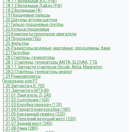
1.18.1.1 Вкладыши ЗПС (РФ)
1.18.1.2 Вкладыши Дайдо (РФ)
1.18.2 Вкладыши (А)
1.19 Поршневые пальцы
1.20 Шатуны, втулки шатуна
1.21 Гильзо-поршневые группы
1.22 Кольца поршневые
1.23 Комплекты прокладок двигателя
1.24 Прокладки ГБЦ
1.25 Фильтры
1.26 Радиаторы водяные, масляные; сердцевины, баки
1.27 Патрубки
1.28 Стартеры, генераторы
1.28.1 Стартеры, генераторы AKITA, SLOVAK, ТТВ
1.28.1.1 Запчасти стартеров Slovak, Akita, Magneton
1.28.2 Стартеры, генераторы аналог
1.29 Ремкомплекты
Прокладки для РТ
1.30 Запчасти к К-700
1.31. Запчасти к МТЗ-80
1.31.01 Двигатель Д-240
1.31.02 Сцепление (160)
1.31.03 Коробка передач (170)
1.31.04 Раздаточная коробка (180)
1.31.05 Карданный привод (220)
1.31.06 Передний ведущий мост (230)
1.31.07 Задний мост (240)
1.31.08 Рама (280)