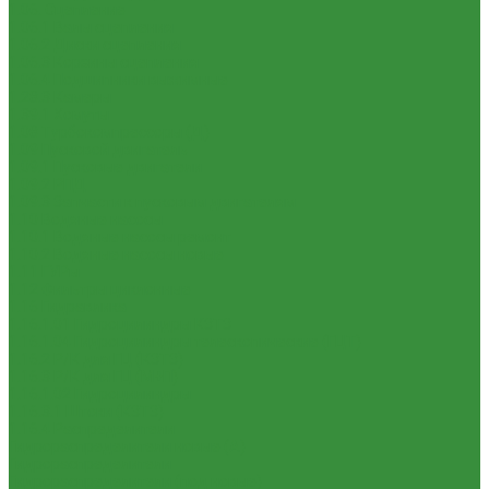
1.06. Сцепление
1.06.1 Валы сцепления
1.06.2 Диски сцепления
1.06.3 Корзины сцепления
1.06.4 Подшипники выжимные
1.28.3 Камеры
1.39.1 Хомуты
1.08 Турбокомпрессоры (Д)
1.09 Пусковой двигатель
1.09.1 Пусковые двигатели
1.09.2 РПД
1.09.3 Запчасти к пусковым двигателям
1.10 Водяные насосы
1.10.1 Водяные насосы ремонт
1.10.2 Водяные насосы новые
1.11 ГУРы
1.12 Фильтры циклонные
1.16 Гидравлика
1.16.1.01 Гидроцилиндры КЗТЗ
1.16.1.04 Гидроцилиндры телескопические (ГЦТ)
1.16.2 Р/К для ГЦ (КЗТЗ)
1.16.3 Р/К для ГЦ (М+П)
1.16.1.02 Гидроцилиндры
1.16.3.1 Штоки (КЗТЗ)
1.16.4 Распределители
Гидрораспределители новые (А)
Гидрораспределители
Гидрораспределители (под новые)