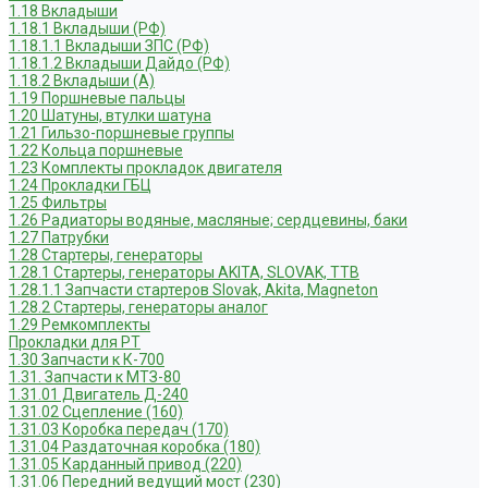
1.18 Вкладыши
1.18.1 Вкладыши (РФ)
1.18.1.1 Вкладыши ЗПС (РФ)
1.18.1.2 Вкладыши Дайдо (РФ)
1.18.2 Вкладыши (А)
1.19 Поршневые пальцы
1.20 Шатуны, втулки шатуна
1.21 Гильзо-поршневые группы
1.22 Кольца поршневые
1.23 Комплекты прокладок двигателя
1.24 Прокладки ГБЦ
1.25 Фильтры
1.26 Радиаторы водяные, масляные; сердцевины, баки
1.27 Патрубки
1.28 Стартеры, генераторы
1.28.1 Стартеры, генераторы AKITA, SLOVAK, ТТВ
1.28.1.1 Запчасти стартеров Slovak, Akita, Magneton
1.28.2 Стартеры, генераторы аналог
1.29 Ремкомплекты
Прокладки для РТ
1.30 Запчасти к К-700
1.31. Запчасти к МТЗ-80
1.31.01 Двигатель Д-240
1.31.02 Сцепление (160)
1.31.03 Коробка передач (170)
1.31.04 Раздаточная коробка (180)
1.31.05 Карданный привод (220)
1.31.06 Передний ведущий мост (230)