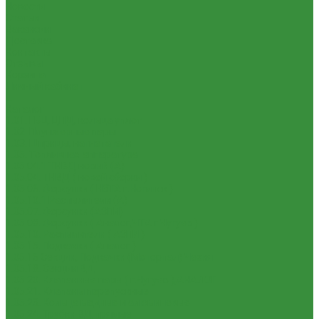
Новости
Статьи
Вакансии
Доставка
Контакты
Отзывы
Корзина
Личный кабинет
...
Каталог
1.01. ГБЦ, ЦПД, кольца уплот
1.02. Плунжерные пары
1.03. Шприцы, нагнетатели
1.05. Топливная аппаратура
1.05.04.1 ТНВД новый (А)
1.05.04. ТНВД ( новой сборки )
1.05.06. Форсунки ( НЗТА г.Ногинск )
1.05.10.1 Распылители (А)
1.05.07. Форсунки (АЗПИ)
1.05.08. Форсунки ( Аналог,ЧТА г.Чугуев )
1.05.10. Распылители ( АЗПИ )
1.05.15. Подкачки ( Аналог )
1.05.16 Секции, Подкачки (Моторпал) Чехия
1.05.18. Секции ВД
1.05.20. Клапанные пары ( г.Чугуев );АНАЛОГ
1.05.21. Клапаны перепускные
1.05.23. Кольца медные и алюминевые
1.05.24. Трубки ВД прямые