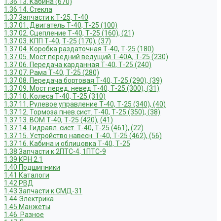
1.36.13. Кабина (670)
1.36.14. Стекла
1.37 Запчасти к Т-25, Т-40
1.37.01. Двигатель Т-40, Т-25 (100)
1.37.02. Сцепление Т-40, Т-25 (160), (21)
1.37.03. КПП Т-40, Т-25 (170), (37)
1.37.04. Коробка раздаточная Т-40, Т-25 (180)
1.37.05. Мост передний ведущий Т-40А, Т-25 (230)
1.37.06. Передача карданная Т-40, Т-25 (240)
1.37.07. Рама Т-40, Т-25 (280)
1.37.08. Передача бортовая Т-40, Т-25 (290), (39)
1.37.09. Мост перед. невед Т-40, Т-25 (300), (31)
1.37.10. Колеса Т-40, Т-25 (310)
1.37.11. Рулевое управление Т-40, Т-25 (340), (40)
1.37.12. Тормоза пнев.сист. Т-40, Т-25 (350), (38)
1.37.13. ВОМ Т-40, Т-25 (420), (41)
1.37.14. Гидравл. сист. Т-40, Т-25 (461), (22)
1.37.15. Устройство навесн. Т-40, Т-25 (462), (56)
1.37.16. Кабина и облицовка Т-40, Т-25
1.38 Запчасти к 2ПТС-4, 1ПТС-9
1.39 КРН 2.1
1.40 Подшипники
1.41 Каталоги
1.42 РВД
1.43 Запчасти к СМД-31
1.44 Электрика
1.45 Манжеты
1.46. Разное