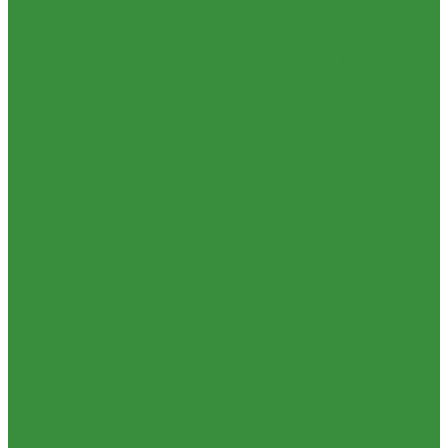
Т-40А, Т-25 (230)
1.37.06. Передача карданная Т-40, Т-25 (240)
1.37.07. Рама Т-40, Т-25 (280)
1.37.08. Передача бортовая Т-40,
Т-25 (290), (39)
1.37.09. Мост перед. невед Т-40, Т-25 (300), (31)
1.37.10. Колеса Т-40, Т-25 (310)
1.37.11. Рулевое управление
Т-40, Т-25 (340), (40)
1.37.12. Тормоза пнев.сист. Т-40, Т-25 (350),
(38)
1.37.13. ВОМ Т-40, Т-25 (420), (41)
1.37.14. Гидравл. сист.
Т-40, Т-25 (461), (22)
1.37.15. Устройство навесн. Т-40, Т-25 (462),
(56)
1.37.16. Кабина и облицовка Т-40, Т-25
1.38 Запчасти к 2ПТС-4, 1ПТС-9
1.39 КРН 2.1
1.40 Подшипники
1.41 Каталоги
1.42 РВД
1.43 Запчасти к СМД-31
1.44 Электрика
1.45 Манжеты
1.46. Разное
1.47 Диски колесные и автошины
1.49 Сельхозтехника
1.50 Ремни
1.51 КАМАЗ,МАЗ
1.52 Масла. Смазки.
ТОВАРЫ СО СКИДКОЙ %
Услуги
Ремонт и реставрация б/у запчастей, узлов и агрегатов
Услуги по ремонту и реставрации запасных частей, узлов и
агрегатов
Компания