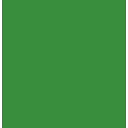
1.32 Запчасти к ДТ-75
1.33 Запчасти к СМД-18,14
1.33.01. Двигатель СМД-14,18
1.33.02. Сцепление СМД-14,18
1.34 Запчасти к Т-16
1.34.01. Двигатель Т-16
1.34.02. Сцепление (21)
1.34.03. Привод гидронасоса (22)
1.34.04. Мост передний (31)
1.34.05. КПП (37)
1.34.06. Рукав левый и правый с тормозом (38)
1.34.07. Передача бортовая правая и левая (39)
1.34.08. Управление (40)
1.34.09. Каркас с панелями (51)
1.35 Запчасти к Т-150
1.35.01. Двигатель СМД-60
1.35.02. Сцепление (21)
1.35.03. Рама (30)
1.35.04. Подвеска (31)
1.35.05 Колесо направляющее (32)
1.35.06 Устройство прицепное (35)
1.35.07. Передача карданная (36)
1.35.08 КПП (37)
1.35.09 Тормоз колесный, мост задний Г (38)
1.35.10. Мост задний с коническими передачами (39)
1.35.11 Управление (40)
1.35.12 Отбор мощности (41)
1.35.13 Тормоз центральный (46)