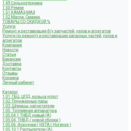
1.49 Сельхозтехника
1.50 Ремни
1.51 КАМАЗ,МАЗ
1.52 Масла. Смазки.
ТОВАРЫ СО СКИДКОЙ %
Услуги
Ремонт и реставрация б/у запчастей, узлов и агрегатов
Услуги по ремонту и реставрации запасных частей, узлов и
агрегатов
Компания
Новости
Статьи
Вакансии
Доставка
Контакты
Отзывы
Корзина
Личный кабинет
...
Каталог
1.01. ГБЦ, ЦПД, кольца уплот
1.02. Плунжерные пары
1.03. Шприцы, нагнетатели
1.05. Топливная аппаратура
1.05.04.1 ТНВД новый (А)
1.05.04. ТНВД ( новой сборки )
1.05.06. Форсунки ( НЗТА г.Ногинск )
1.05.10.1 Распылители (А)