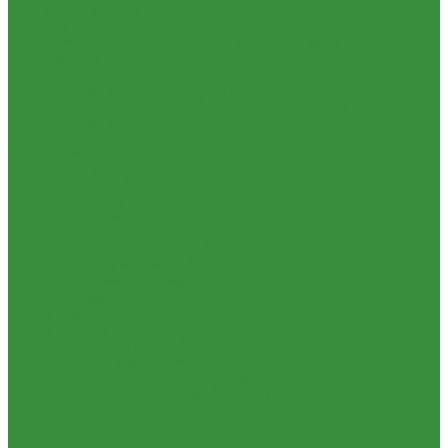
1.24 Прокладки ГБЦ
1.25 Фильтры
1.26 Радиаторы водяные, масляные; сердцевины, баки
1.27 Патрубки
1.28 Стартеры, генераторы
1.28.1 Стартеры, генераторы AKITA, SLOVAK, ТТВ
1.28.1.1 Запчасти стартеров Slovak, Akita, Magneton
1.28.2 Стартеры, генераторы аналог
1.29 Ремкомплекты
Прокладки для РТ
1.30 Запчасти к К-700
1.31. Запчасти к МТЗ-80
1.31.01 Двигатель Д-240
1.31.02 Сцепление (160)
1.31.03 Коробка передач (170)
1.31.04 Раздаточная коробка (180)
1.31.05 Карданный привод (220)
1.31.06 Передний ведущий мост (230)
1.31.07 Задний мост (240)
1.31.08 Рама (280)
1.31.09 Передняя ось (300)
1.31.10 Колеса и ступицы (310)
1.31.11 Рулевое управление (340)
1.31.12 Тормоза и пневмосистема (350)
1.31.13 Электрооборудование (372) и приборы (380)
1.31.14 Отбор мощности (420)
1.31.15 Навеска (460)
1.31.17 Кабина (670)