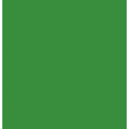
Гидрораспределители (А)
1.16.5 Муфты разр., соед., угловые
1.16.6 Комплекты переоборудования и комплектующие
1.16.8 Насос-дозатор (А)
1.16.1.03 Гидроцилиндры (А)
1.16.7 НШ (насосы шестеренные)
1.16.7.02 НШ Кировоград
1.16.7.04 Насосы Шестеренные (г. Винница)
1.16.7.06 НШ (А)
1.16.7.01. НШ BELAR
1.16.7.03 НШ (Гидросила)
1.16.7.1 ГСТ
1.16.8.1 Гидромоторы (А)
1.16.9.1 Муфты НШ,краны гидравлические,ЕВРО муфты
1.16.9.2Штуцера,угольники,тройники
1.16.3.3 Комплектующие для КЗТЗ
1.16.3.2 Гидравлика под ГЦ КЗТЗ
1.17 Коленвалы
1.18 Вкладыши
1.18.1 Вкладыши (РФ)
1.18.1.1 Вкладыши ЗПС (РФ)
1.18.1.2 Вкладыши Дайдо (РФ)
1.18.2 Вкладыши (А)
1.19 Поршневые пальцы
1.20 Шатуны, втулки шатуна
1.21 Гильзо-поршневые группы
1.22 Кольца поршневые
1.23 Комплекты прокладок двигателя