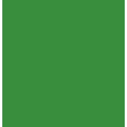
1.37.06. Передача карданная Т-40, Т-25 (240)
1.37.07. Рама Т-40, Т-25 (280)
1.37.08. Передача бортовая Т-40, Т-25 (290), (39)
1.37.09. Мост перед. невед Т-40, Т-25 (300), (31)
1.37.10. Колеса Т-40, Т-25 (310)
1.37.11. Рулевое управление Т-40, Т-25 (340), (40)
1.37.12. Тормоза пнев.сист. Т-40, Т-25 (350), (38)
1.37.13. ВОМ Т-40, Т-25 (420), (41)
1.37.14. Гидравл. сист. Т-40, Т-25 (461), (22)
1.37.15. Устройство навесн. Т-40, Т-25 (462), (56)
1.37.16. Кабина и облицовка Т-40, Т-25
1.38 Запчасти к 2ПТС-4, 1ПТС-9
1.39 КРН 2.1
1.40 Подшипники
1.41 Каталоги
1.42 РВД
1.43 Запчасти к СМД-31
1.44 Электрика
1.45 Манжеты
1.46. Разное
1.47 Диски колесные и автошины
1.49 Сельхозтехника
1.50 Ремни
1.51 КАМАЗ,МАЗ
1.52 Масла. Смазки.
ТОВАРЫ СО СКИДКОЙ %
Услуги
Ремонт и реставрация б/у запчастей, узлов и агрегатов