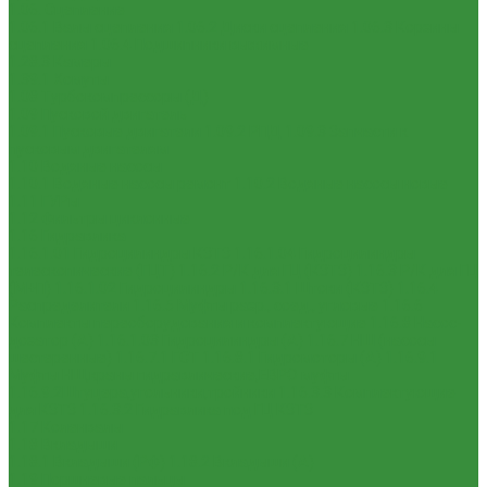
1.06. Сцепление
1.06.1 Валы сцепления
1.06.2 Диски сцепления
1.06.3 Корзины
сцепления
1.06.4 Подшипники выжимные
1.28.3 Камеры
1.39.1 Хомуты
1.08 Турбокомпрессоры (Д)
1.09 Пусковой двигатель
1.09.1 Пусковые двигатели
1.09.2 РПД
1.09.3 Запчасти к
пусковым двигателям
1.10 Водяные насосы
1.10.1 Водяные насосы ремонт
1.10.2 Водяные насосы новые
1.11 ГУРы
1.12 Фильтры циклонные
1.16 Гидравлика
1.16.1.01 Гидроцилиндры КЗТЗ
1.16.1.04 Гидроцилиндры
телескопические (ГЦТ)
1.16.2 Р/К для ГЦ (КЗТЗ)
1.16.3 Р/К для ГЦ
(М+П)
1.16.1.02 Гидроцилиндры
1.16.3.1 Штоки (КЗТЗ)
1.16.4
Распределители
1.16.5 Муфты разр., соед., угловые
1.16.6
Комплекты переоборудования и комплектующие
1.16.8 Насос-
дозатор (А)
1.16.1.03 Гидроцилиндры (А)
1.16.7 НШ (насосы
шестеренные)
1.16.7.1 ГСТ
1.16.8.1 Гидромоторы (А)
1.16.9.1
Муфты НШ,краны гидравлические,ЕВРО муфты
1.16.9.2Штуцера,угольники,тройники
1.16.3.3 Комплектующие
для КЗТЗ
1.16.3.2 Гидравлика под ГЦ КЗТЗ
1.17 Коленвалы
1.18 Вкладыши
1.18.1 Вкладыши (РФ)
1.18.2 Вкладыши (А)
1.19 Поршневые пальцы