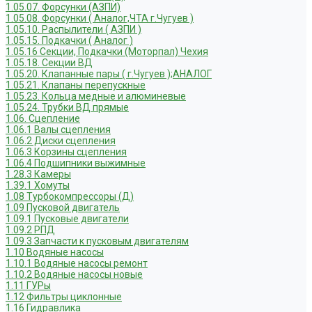
1.05.07. Форсунки (АЗПИ)
1.05.08. Форсунки ( Аналог,ЧТА г.Чугуев )
1.05.10. Распылители ( АЗПИ )
1.05.15. Подкачки ( Аналог )
1.05.16 Секции, Подкачки (Моторпал) Чехия
1.05.18. Секции ВД
1.05.20. Клапанные пары ( г.Чугуев );АНАЛОГ
1.05.21. Клапаны перепускные
1.05.23. Кольца медные и алюминевые
1.05.24. Трубки ВД прямые
1.06. Сцепление
1.06.1 Валы сцепления
1.06.2 Диски сцепления
1.06.3 Корзины сцепления
1.06.4 Подшипники выжимные
1.28.3 Камеры
1.39.1 Хомуты
1.08 Турбокомпрессоры (Д)
1.09 Пусковой двигатель
1.09.1 Пусковые двигатели
1.09.2 РПД
1.09.3 Запчасти к пусковым двигателям
1.10 Водяные насосы
1.10.1 Водяные насосы ремонт
1.10.2 Водяные насосы новые
1.11 ГУРы
1.12 Фильтры циклонные
1.16 Гидравлика