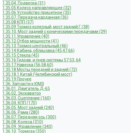
1.35.04. Подвеска (31)
1.35.05 Колесо направляющее (32)
1.35.06 Устройство прицепное (35)
1.35.07. Передача карданная (36)
1.35.08 КПП (37)
1.35.09 Тормоз колесный, мост задний Г (38)
1.35.10. Мост задний с коническими передачами (39)
1.35.11 Управление (40)
1.35.12 Отбор мощности (41)
1.35.13 Тормоз центральный (46)
1.35.14 Кабина, облицовка (45,47,66)
1.35.15 Стекла (45)
1.35.16 Гидрав. и пнев.системы 57,53, 64
1.35.17 Навеска (56,58,60)
1.35.18 Мосты передний и задний (72)
1.35.18.1 Китай (Челябинский мост)
1.35.19 Прочее
1.36. Запчасти к ЮМЗ
1.36.01. Двигатель Д-65
1.36.02. Экскаватор
1.36.03. Сцепление (160)
1.36.04. КПП (170)
1.36.05. Мост задний (240)
1.36.06. Рама (280)
1.36.07. Передняя ось (300)
1.36.08. Колеса (310)
1.36.09. Управление (340)
1.36.10. Тормоза (350)