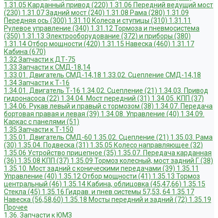
1.31.05 Карданный привод (220)
1.31.06 Передний ведущий мост
(230)
1.31.07 Задний мост (240)
1.31.08 Рама (280)
1.31.09
Передняя ось (300)
1.31.10 Колеса и ступицы (310)
1.31.11
Рулевое управление (340)
1.31.12 Тормоза и пневмосистема
(350)
1.31.13 Электрооборудование (372) и приборы (380)
1.31.14 Отбор мощности (420)
1.31.15 Навеска (460)
1.31.17
Кабина (670)
1.32 Запчасти к ДТ-75
1.33 Запчасти к СМД-18,14
1.33.01. Двигатель СМД-14,18
1.33.02. Сцепление СМД-14,18
1.34 Запчасти к Т-16
1.34.01. Двигатель Т-16
1.34.02. Сцепление (21)
1.34.03. Привод
гидронасоса (22)
1.34.04. Мост передний (31)
1.34.05. КПП (37)
1.34.06. Рукав левый и правый с тормозом (38)
1.34.07. Передача
бортовая правая и левая (39)
1.34.08. Управление (40)
1.34.09.
Каркас с панелями (51)
1.35 Запчасти к Т-150
1.35.01. Двигатель СМД-60
1.35.02. Сцепление (21)
1.35.03. Рама
(30)
1.35.04. Подвеска (31)
1.35.05 Колесо направляющее (32)
1.35.06 Устройство прицепное (35)
1.35.07. Передача карданная
(36)
1.35.08 КПП (37)
1.35.09 Тормоз колесный, мост задний Г (38)
1.35.10. Мост задний с коническими передачами (39)
1.35.11
Управление (40)
1.35.12 Отбор мощности (41)
1.35.13 Тормоз
центральный (46)
1.35.14 Кабина, облицовка (45,47,66)
1.35.15
Стекла (45)
1.35.16 Гидрав. и пнев.системы 57,53, 64
1.35.17
Навеска (56,58,60)
1.35.18 Мосты передний и задний (72)
1.35.19
Прочее
1.36. Запчасти к ЮМЗ