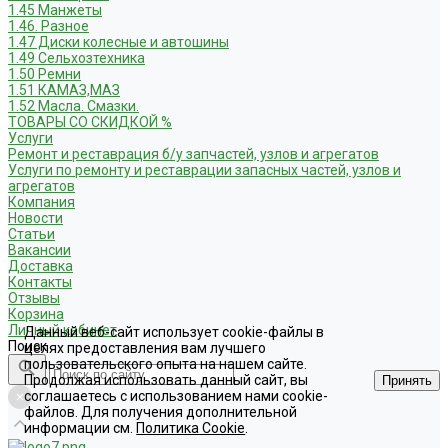
1.45 Манжеты
1.46. Разное
1.47 Диски колесные и автошины
1.49 Сельхозтехника
1.50 Ремни
1.51 КАМАЗ,МАЗ
1.52 Масла. Смазки.
ТОВАРЫ СО СКИДКОЙ %
Услуги
Ремонт и реставрация б/у запчастей, узлов и агрегатов
Услуги по ремонту и реставрации запасных частей, узлов и
агрегатов
Компания
Новости
Статьи
Вакансии
Доставка
Контакты
Отзывы
Корзина
Личный кабинет
Данный веб-сайт использует cookie-файлы в
Поиск
целях предоставления вам лучшего
пользовательского опыта на нашем сайте.
Продолжая использовать данный сайт, вы
Принять
соглашаетесь с использованием нами cookie-
файлов. Для получения дополнительной
информации см.
Политика Cookie
.