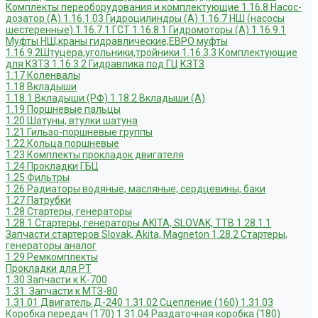
Комплекты переоборудования и комплектующие
1.16.8 Насос-
дозатор (А)
1.16.1.03 Гидроцилиндры (А)
1.16.7 НШ (насосы
шестеренные)
1.16.7.1 ГСТ
1.16.8.1 Гидромоторы (А)
1.16.9.1
Муфты НШ,краны гидравлические,ЕВРО муфты
1.16.9.2Штуцера,угольники,тройники
1.16.3.3 Комплектующие
для КЗТЗ
1.16.3.2 Гидравлика под ГЦ КЗТЗ
1.17 Коленвалы
1.18 Вкладыши
1.18.1 Вкладыши (РФ)
1.18.2 Вкладыши (А)
1.19 Поршневые пальцы
1.20 Шатуны, втулки шатуна
1.21 Гильзо-поршневые группы
1.22 Кольца поршневые
1.23 Комплекты прокладок двигателя
1.24 Прокладки ГБЦ
1.25 Фильтры
1.26 Радиаторы водяные, масляные; сердцевины, баки
1.27 Патрубки
1.28 Стартеры, генераторы
1.28.1 Стартеры, генераторы AKITA, SLOVAK, ТТВ
1.28.1.1
Запчасти стартеров Slovak, Akita, Magneton
1.28.2 Стартеры,
генераторы аналог
1.29 Ремкомплекты
Прокладки для РТ
1.30 Запчасти к К-700
1.31. Запчасти к МТЗ-80
1.31.01 Двигатель Д-240
1.31.02 Сцепление (160)
1.31.03
Коробка передач (170)
1.31.04 Раздаточная коробка (180)