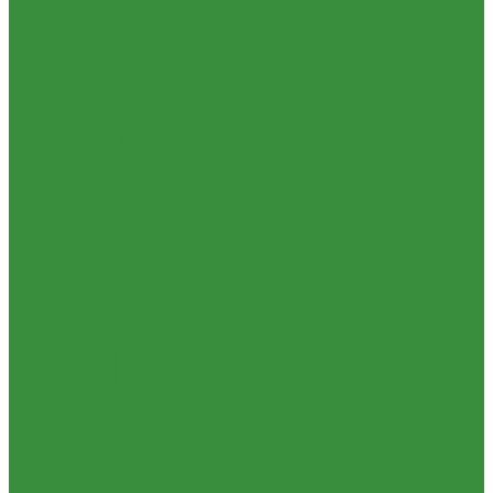
1.06. Сцепление
1.06.1 Валы сцепления
1.06.2 Диски сцепления
1.06.3 Корзины сцепления
1.06.4 Подшипники выжимные
1.28.3 Камеры
1.39.1 Хомуты
1.08 Турбокомпрессоры (Д)
1.09 Пусковой двигатель
1.09.1 Пусковые двигатели
1.09.2 РПД
1.09.3 Запчасти к пусковым двигателям
1.10 Водяные насосы
1.10.1 Водяные насосы ремонт
1.10.2 Водяные насосы новые
1.11 ГУРы
1.12 Фильтры циклонные
1.16 Гидравлика
1.16.1.01 Гидроцилиндры КЗТЗ
1.16.1.04 Гидроцилиндры телескопические (ГЦТ)
1.16.2 Р/К для ГЦ (КЗТЗ)
1.16.3 Р/К для ГЦ (М+П)
1.16.1.02 Гидроцилиндры
1.16.3.1 Штоки (КЗТЗ)
1.16.4 Распределители
Гидрораспределители новые (А)
Гидрораспределители
Гидрораспределители (под новые)