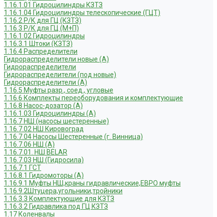
1.16.1.01 Гидроцилиндры КЗТЗ
1.16.1.04 Гидроцилиндры телескопические (ГЦТ)
1.16.2 Р/К для ГЦ (КЗТЗ)
1.16.3 Р/К для ГЦ (М+П)
1.16.1.02 Гидроцилиндры
1.16.3.1 Штоки (КЗТЗ)
1.16.4 Распределители
Гидрораспределители новые (А)
Гидрораспределители
Гидрораспределители (под новые)
Гидрораспределители (А)
1.16.5 Муфты разр., соед., угловые
1.16.6 Комплекты переоборудования и комплектующие
1.16.8 Насос-дозатор (А)
1.16.1.03 Гидроцилиндры (А)
1.16.7 НШ (насосы шестеренные)
1.16.7.02 НШ Кировоград
1.16.7.04 Насосы Шестеренные (г. Винница)
1.16.7.06 НШ (А)
1.16.7.01. НШ BELAR
1.16.7.03 НШ (Гидросила)
1.16.7.1 ГСТ
1.16.8.1 Гидромоторы (А)
1.16.9.1 Муфты НШ,краны гидравлические,ЕВРО муфты
1.16.9.2Штуцера,угольники,тройники
1.16.3.3 Комплектующие для КЗТЗ
1.16.3.2 Гидравлика под ГЦ КЗТЗ
1.17 Коленвалы