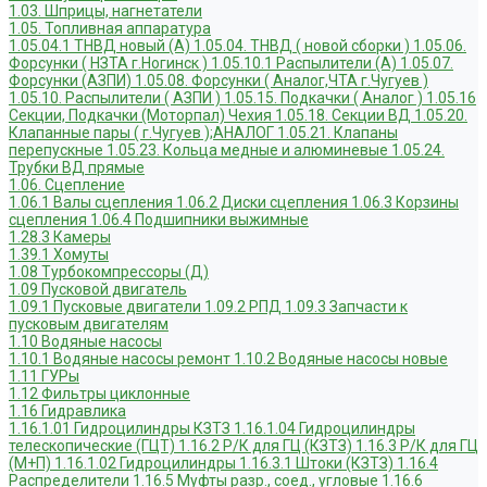
1.03. Шприцы, нагнетатели
1.05. Топливная аппаратура
1.05.04.1 ТНВД новый (А)
1.05.04. ТНВД ( новой сборки )
1.05.06.
Форсунки ( НЗТА г.Ногинск )
1.05.10.1 Распылители (А)
1.05.07.
Форсунки (АЗПИ)
1.05.08. Форсунки ( Аналог,ЧТА г.Чугуев )
1.05.10. Распылители ( АЗПИ )
1.05.15. Подкачки ( Аналог )
1.05.16
Секции, Подкачки (Моторпал) Чехия
1.05.18. Секции ВД
1.05.20.
Клапанные пары ( г.Чугуев );АНАЛОГ
1.05.21. Клапаны
перепускные
1.05.23. Кольца медные и алюминевые
1.05.24.
Трубки ВД прямые
1.06. Сцепление
1.06.1 Валы сцепления
1.06.2 Диски сцепления
1.06.3 Корзины
сцепления
1.06.4 Подшипники выжимные
1.28.3 Камеры
1.39.1 Хомуты
1.08 Турбокомпрессоры (Д)
1.09 Пусковой двигатель
1.09.1 Пусковые двигатели
1.09.2 РПД
1.09.3 Запчасти к
пусковым двигателям
1.10 Водяные насосы
1.10.1 Водяные насосы ремонт
1.10.2 Водяные насосы новые
1.11 ГУРы
1.12 Фильтры циклонные
1.16 Гидравлика
1.16.1.01 Гидроцилиндры КЗТЗ
1.16.1.04 Гидроцилиндры
телескопические (ГЦТ)
1.16.2 Р/К для ГЦ (КЗТЗ)
1.16.3 Р/К для ГЦ
(М+П)
1.16.1.02 Гидроцилиндры
1.16.3.1 Штоки (КЗТЗ)
1.16.4
Распределители
1.16.5 Муфты разр., соед., угловые
1.16.6