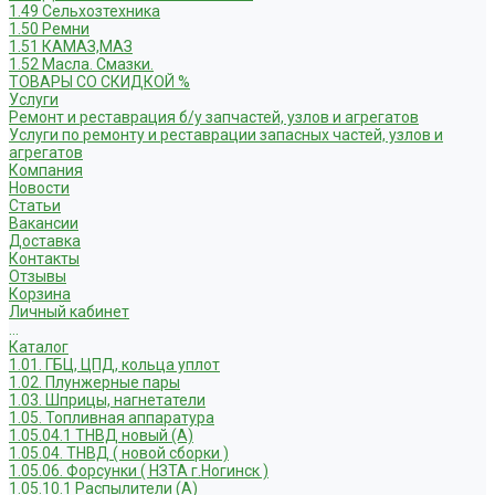
1.49 Сельхозтехника
1.50 Ремни
1.51 КАМАЗ,МАЗ
1.52 Масла. Смазки.
ТОВАРЫ СО СКИДКОЙ %
Услуги
Ремонт и реставрация б/у запчастей, узлов и агрегатов
Услуги по ремонту и реставрации запасных частей, узлов и
агрегатов
Компания
Новости
Статьи
Вакансии
Доставка
Контакты
Отзывы
Корзина
Личный кабинет
...
Каталог
1.01. ГБЦ, ЦПД, кольца уплот
1.02. Плунжерные пары
1.03. Шприцы, нагнетатели
1.05. Топливная аппаратура
1.05.04.1 ТНВД новый (А)
1.05.04. ТНВД ( новой сборки )
1.05.06. Форсунки ( НЗТА г.Ногинск )
1.05.10.1 Распылители (А)