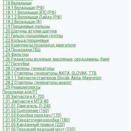
1.18 Вкладыши
1.18.1 Вкладыши (РФ)
1.18.1.1 Вкладыши ЗПС (РФ)
1.18.1.2 Вкладыши Дайдо (РФ)
1.18.2 Вкладыши (А)
1.19 Поршневые пальцы
1.20 Шатуны, втулки шатуна
1.21 Гильзо-поршневые группы
1.22 Кольца поршневые
1.23 Комплекты прокладок двигателя
1.24 Прокладки ГБЦ
1.25 Фильтры
1.26 Радиаторы водяные, масляные; сердцевины, баки
1.27 Патрубки
1.28 Стартеры, генераторы
1.28.1 Стартеры, генераторы AKITA, SLOVAK, ТТВ
1.28.1.1 Запчасти стартеров Slovak, Akita, Magneton
1.28.2 Стартеры, генераторы аналог
1.29 Ремкомплекты
Прокладки для РТ
1.30 Запчасти к К-700
1.31. Запчасти к МТЗ-80
1.31.01 Двигатель Д-240
1.31.02 Сцепление (160)
1.31.03 Коробка передач (170)
1.31.04 Раздаточная коробка (180)
1.31.05 Карданный привод (220)
1.31.06 Передний ведущий мост (230)