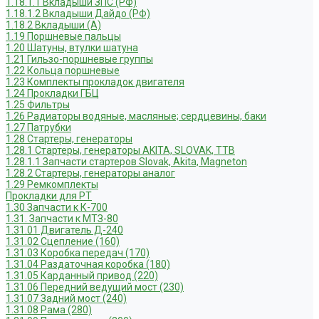
1.18.1.1 Вкладыши ЗПС (РФ)
1.18.1.2 Вкладыши Дайдо (РФ)
1.18.2 Вкладыши (А)
1.19 Поршневые пальцы
1.20 Шатуны, втулки шатуна
1.21 Гильзо-поршневые группы
1.22 Кольца поршневые
1.23 Комплекты прокладок двигателя
1.24 Прокладки ГБЦ
1.25 Фильтры
1.26 Радиаторы водяные, масляные; сердцевины, баки
1.27 Патрубки
1.28 Стартеры, генераторы
1.28.1 Стартеры, генераторы AKITA, SLOVAK, ТТВ
1.28.1.1 Запчасти стартеров Slovak, Akita, Magneton
1.28.2 Стартеры, генераторы аналог
1.29 Ремкомплекты
Прокладки для РТ
1.30 Запчасти к К-700
1.31. Запчасти к МТЗ-80
1.31.01 Двигатель Д-240
1.31.02 Сцепление (160)
1.31.03 Коробка передач (170)
1.31.04 Раздаточная коробка (180)
1.31.05 Карданный привод (220)
1.31.06 Передний ведущий мост (230)
1.31.07 Задний мост (240)
1.31.08 Рама (280)