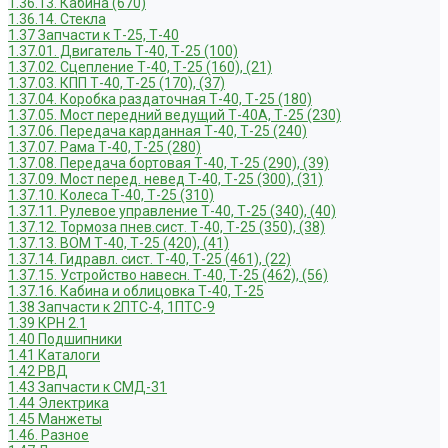
1.36.13. Кабина (670)
1.36.14. Стекла
1.37 Запчасти к Т-25, Т-40
1.37.01. Двигатель Т-40, Т-25 (100)
1.37.02. Сцепление Т-40, Т-25 (160), (21)
1.37.03. КПП Т-40, Т-25 (170), (37)
1.37.04. Коробка раздаточная Т-40, Т-25 (180)
1.37.05. Мост передний ведущий Т-40А, Т-25 (230)
1.37.06. Передача карданная Т-40, Т-25 (240)
1.37.07. Рама Т-40, Т-25 (280)
1.37.08. Передача бортовая Т-40, Т-25 (290), (39)
1.37.09. Мост перед. невед Т-40, Т-25 (300), (31)
1.37.10. Колеса Т-40, Т-25 (310)
1.37.11. Рулевое управление Т-40, Т-25 (340), (40)
1.37.12. Тормоза пнев.сист. Т-40, Т-25 (350), (38)
1.37.13. ВОМ Т-40, Т-25 (420), (41)
1.37.14. Гидравл. сист. Т-40, Т-25 (461), (22)
1.37.15. Устройство навесн. Т-40, Т-25 (462), (56)
1.37.16. Кабина и облицовка Т-40, Т-25
1.38 Запчасти к 2ПТС-4, 1ПТС-9
1.39 КРН 2.1
1.40 Подшипники
1.41 Каталоги
1.42 РВД
1.43 Запчасти к СМД-31
1.44 Электрика
1.45 Манжеты
1.46. Разное