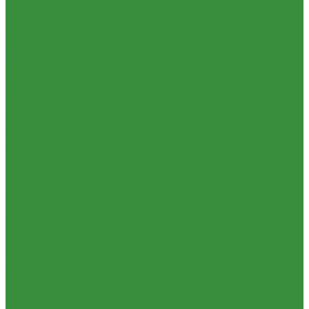
1.20 Шатуны, втулки шатуна
1.21 Гильзо-поршневые группы
1.22 Кольца поршневые
1.23 Комплекты прокладок двигателя
1.24 Прокладки ГБЦ
1.25 Фильтры
1.26 Радиаторы водяные, масляные; сердцевины, баки
1.27 Патрубки
1.28 Стартеры, генераторы
1.28.1 Стартеры, генераторы AKITA, SLOVAK, ТТВ
1.28.1.1
Запчасти стартеров Slovak, Akita, Magneton
1.28.2 Стартеры,
генераторы аналог
1.29 Ремкомплекты
Прокладки для РТ
1.30 Запчасти к К-700
1.31. Запчасти к МТЗ-80
1.31.01 Двигатель Д-240
1.31.02 Сцепление (160)
1.31.03
Коробка передач (170)
1.31.04 Раздаточная коробка (180)
1.31.05 Карданный привод (220)
1.31.06 Передний ведущий мост
(230)
1.31.07 Задний мост (240)
1.31.08 Рама (280)
1.31.09
Передняя ось (300)
1.31.10 Колеса и ступицы (310)
1.31.11
Рулевое управление (340)
1.31.12 Тормоза и пневмосистема
(350)
1.31.13 Электрооборудование (372) и приборы (380)
1.31.14 Отбор мощности (420)
1.31.15 Навеска (460)
1.31.17
Кабина (670)
1.32 Запчасти к ДТ-75
1.33 Запчасти к СМД-18,14
1.33.01. Двигатель СМД-14,18
1.33.02. Сцепление СМД-14,18