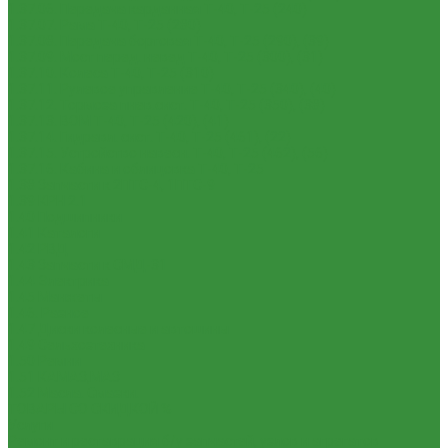
1.37.06. Передача карданная Т-40, Т-25 (240)
1.37.07. Рама Т-40, Т-25 (280)
1.37.08. Передача бортовая Т-40, Т-25 (290), (39)
1.37.09. Мост перед. невед Т-40, Т-25 (300), (31)
1.37.10. Колеса Т-40, Т-25 (310)
1.37.11. Рулевое управление Т-40, Т-25 (340), (40)
1.37.12. Тормоза пнев.сист. Т-40, Т-25 (350), (38)
1.37.13. ВОМ Т-40, Т-25 (420), (41)
1.37.14. Гидравл. сист. Т-40, Т-25 (461), (22)
1.37.15. Устройство навесн. Т-40, Т-25 (462), (56)
1.37.16. Кабина и облицовка Т-40, Т-25
1.38 Запчасти к 2ПТС-4, 1ПТС-9
1.39 КРН 2.1
1.40 Подшипники
1.41 Каталоги
1.42 РВД
1.43 Запчасти к СМД-31
1.44 Электрика
1.45 Манжеты
1.46. Разное
1.47 Диски колесные и автошины
1.49 Сельхозтехника
1.50 Ремни
1.51 КАМАЗ,МАЗ
1.52 Масла. Смазки.
ТОВАРЫ СО СКИДКОЙ %
Услуги
Ремонт и реставрация б/у запчастей, узлов и агрегатов