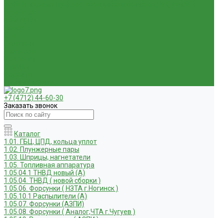
Услуги по ремонту и реставрации запасных частей, узлов и
агрегатов
Компания
Новости
Статьи
Вакансии
Доставка
Контакты
Отзывы
Корзина
Личный кабинет
+7 (4712) 44-60-30
Заказать звонок
Каталог
1.01. ГБЦ, ЦПД, кольца уплот
1.02. Плунжерные пары
1.03. Шприцы, нагнетатели
1.05. Топливная аппаратура
1.05.04.1 ТНВД новый (А)
1.05.04. ТНВД ( новой сборки )
1.05.06. Форсунки ( НЗТА г.Ногинск )
1.05.10.1 Распылители (А)
1.05.07. Форсунки (АЗПИ)
1.05.08. Форсунки ( Аналог,ЧТА г.Чугуев )