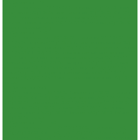
1.34 Запчасти к Т-16
1.34.01. Двигатель Т-16
1.34.02. Сцепление (21)
1.34.03. Привод
гидронасоса (22)
1.34.04. Мост передний (31)
1.34.05. КПП (37)
1.34.06. Рукав левый и правый с тормозом (38)
1.34.07. Передача
бортовая правая и левая (39)
1.34.08. Управление (40)
1.34.09.
Каркас с панелями (51)
1.35 Запчасти к Т-150
1.35.01. Двигатель СМД-60
1.35.02. Сцепление (21)
1.35.03. Рама
(30)
1.35.04. Подвеска (31)
1.35.05 Колесо направляющее (32)
1.35.06 Устройство прицепное (35)
1.35.07. Передача карданная
(36)
1.35.08 КПП (37)
1.35.09 Тормоз колесный, мост задний Г (38)
1.35.10. Мост задний с коническими передачами (39)
1.35.11
Управление (40)
1.35.12 Отбор мощности (41)
1.35.13 Тормоз
центральный (46)
1.35.14 Кабина, облицовка (45,47,66)
1.35.15
Стекла (45)
1.35.16 Гидрав. и пнев.системы 57,53, 64
1.35.17
Навеска (56,58,60)
1.35.18 Мосты передний и задний (72)
1.35.19
Прочее
1.36. Запчасти к ЮМЗ
1.36.01. Двигатель Д-65
1.36.02. Экскаватор
1.36.03. Сцепление
(160)
1.36.04. КПП (170)
1.36.05. Мост задний (240)
1.36.06. Рама
(280)
1.36.07. Передняя ось (300)
1.36.08. Колеса (310)
1.36.09.
Управление (340)
1.36.10. Тормоза (350)
1.36.11. Механизм
отбора мощности (420)
1.36.12. Навеска (460)
1.36.13. Кабина
(670)
1.36.14. Стекла
1.37 Запчасти к Т-25, Т-40
1.37.01. Двигатель Т-40, Т-25 (100)
1.37.02. Сцепление Т-40, Т-25
(160), (21)
1.37.03. КПП Т-40, Т-25 (170), (37)
1.37.04. Коробка
раздаточная Т-40, Т-25 (180)
1.37.05. Мост передний ведущий