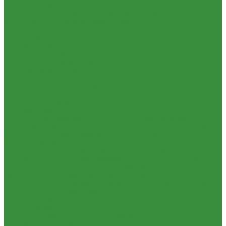
1.06. Сцепление
1.06.1 Валы сцепления
1.06.2 Диски сцепления
1.06.3 Корзины
сцепления
1.06.4 Подшипники выжимные
1.28.3 Камеры
1.39.1 Хомуты
1.08 Турбокомпрессоры (Д)
1.09 Пусковой двигатель
1.09.1 Пусковые двигатели
1.09.2 РПД
1.09.3 Запчасти к
пусковым двигателям
1.10 Водяные насосы
1.10.1 Водяные насосы ремонт
1.10.2 Водяные насосы новые
1.11 ГУРы
1.12 Фильтры циклонные
1.16 Гидравлика
1.16.1.01 Гидроцилиндры КЗТЗ
1.16.1.04 Гидроцилиндры
телескопические (ГЦТ)
1.16.2 Р/К для ГЦ (КЗТЗ)
1.16.3 Р/К для ГЦ
(М+П)
1.16.1.02 Гидроцилиндры
1.16.3.1 Штоки (КЗТЗ)
1.16.4
Распределители
1.16.5 Муфты разр., соед., угловые
1.16.6
Комплекты переоборудования и комплектующие
1.16.8 Насос-
дозатор (А)
1.16.1.03 Гидроцилиндры (А)
1.16.7 НШ (насосы
шестеренные)
1.16.7.1 ГСТ
1.16.8.1 Гидромоторы (А)
1.16.9.1
Муфты НШ,краны гидравлические,ЕВРО муфты
1.16.9.2Штуцера,угольники,тройники
1.16.3.3 Комплектующие
для КЗТЗ
1.16.3.2 Гидравлика под ГЦ КЗТЗ
1.17 Коленвалы
1.18 Вкладыши
1.18.1 Вкладыши (РФ)
1.18.2 Вкладыши (А)
1.19 Поршневые пальцы