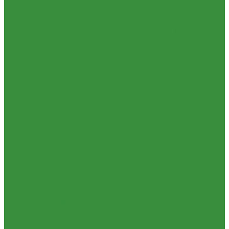
Т-40А, Т-25 (230)
1.37.06. Передача карданная Т-40, Т-25 (240)
1.37.07. Рама Т-40, Т-25 (280)
1.37.08. Передача бортовая Т-40,
Т-25 (290), (39)
1.37.09. Мост перед. невед Т-40, Т-25 (300), (31)
1.37.10. Колеса Т-40, Т-25 (310)
1.37.11. Рулевое управление
Т-40, Т-25 (340), (40)
1.37.12. Тормоза пнев.сист. Т-40, Т-25 (350),
(38)
1.37.13. ВОМ Т-40, Т-25 (420), (41)
1.37.14. Гидравл. сист.
Т-40, Т-25 (461), (22)
1.37.15. Устройство навесн. Т-40, Т-25 (462),
(56)
1.37.16. Кабина и облицовка Т-40, Т-25
1.38 Запчасти к 2ПТС-4, 1ПТС-9
1.39 КРН 2.1
1.40 Подшипники
1.41 Каталоги
1.42 РВД
1.43 Запчасти к СМД-31
1.44 Электрика
1.45 Манжеты
1.46. Разное
1.47 Диски колесные и автошины
1.49 Сельхозтехника
1.50 Ремни
1.51 КАМАЗ,МАЗ
1.52 Масла. Смазки.
ТОВАРЫ СО СКИДКОЙ %
Услуги
Ремонт и реставрация б/у запчастей, узлов и агрегатов
Услуги по ремонту и реставрации запасных частей, узлов и
агрегатов
Компания