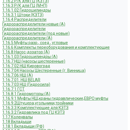
1.16.2 Р/К для ГЦ (КЗТЗ)
1.16.3 Р/К для ГЦ (М+П)
1.16.1.02 Гидроцилиндры
1.16.3.1 Штоки (КЗТЗ)
1.16.4 Распределители
Гидрораспределители новые (А)
Гидрораспределители
Гидрораспределители (под новые)
Гидрораспределители (А)
1.16.5 Муфты разр., соед., угловые
1.16.6 Комплекты переоборудования и комплектующие
1.16.8 Насос-дозатор (А)
1.16.1.03 Гидроцилиндры (А)
1.16.7 НШ (насосы шестеренные)
1.16.7.02 НШ Кировоград
1.16.7.04 Насосы Шестеренные (г. Винница)
1.16.7.06 НШ (А)
1.16.7.01. НШ BELAR
1.16.7.03 НШ (Гидросила)
1.16.7.1 ГСТ
1.16.8.1 Гидромоторы (А)
1.16.9.1 Муфты НШ,краны гидравлические,ЕВРО муфты
1.16.9.2Штуцера,угольники,тройники
1.16.3.3 Комплектующие для КЗТЗ
1.16.3.2 Гидравлика под ГЦ КЗТЗ
1.17 Коленвалы
1.18 Вкладыши
1.18.1 Вкладыши (РФ)