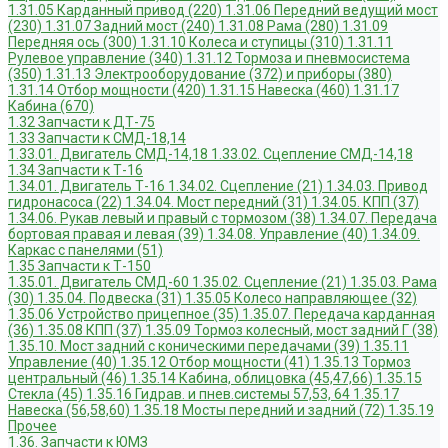
1.31.05 Карданный привод (220)
1.31.06 Передний ведущий мост
(230)
1.31.07 Задний мост (240)
1.31.08 Рама (280)
1.31.09
Передняя ось (300)
1.31.10 Колеса и ступицы (310)
1.31.11
Рулевое управление (340)
1.31.12 Тормоза и пневмосистема
(350)
1.31.13 Электрооборудование (372) и приборы (380)
1.31.14 Отбор мощности (420)
1.31.15 Навеска (460)
1.31.17
Кабина (670)
1.32 Запчасти к ДТ-75
1.33 Запчасти к СМД-18,14
1.33.01. Двигатель СМД-14,18
1.33.02. Сцепление СМД-14,18
1.34 Запчасти к Т-16
1.34.01. Двигатель Т-16
1.34.02. Сцепление (21)
1.34.03. Привод
гидронасоса (22)
1.34.04. Мост передний (31)
1.34.05. КПП (37)
1.34.06. Рукав левый и правый с тормозом (38)
1.34.07. Передача
бортовая правая и левая (39)
1.34.08. Управление (40)
1.34.09.
Каркас с панелями (51)
1.35 Запчасти к Т-150
1.35.01. Двигатель СМД-60
1.35.02. Сцепление (21)
1.35.03. Рама
(30)
1.35.04. Подвеска (31)
1.35.05 Колесо направляющее (32)
1.35.06 Устройство прицепное (35)
1.35.07. Передача карданная
(36)
1.35.08 КПП (37)
1.35.09 Тормоз колесный, мост задний Г (38)
1.35.10. Мост задний с коническими передачами (39)
1.35.11
Управление (40)
1.35.12 Отбор мощности (41)
1.35.13 Тормоз
центральный (46)
1.35.14 Кабина, облицовка (45,47,66)
1.35.15
Стекла (45)
1.35.16 Гидрав. и пнев.системы 57,53, 64
1.35.17
Навеска (56,58,60)
1.35.18 Мосты передний и задний (72)
1.35.19
Прочее
1.36. Запчасти к ЮМЗ