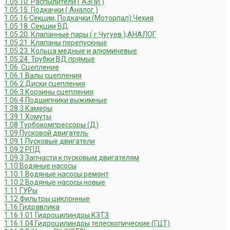
1.05.10. Распылители ( АЗПИ )
1.05.15. Подкачки ( Аналог )
1.05.16 Секции, Подкачки (Моторпал) Чехия
1.05.18. Секции ВД
1.05.20. Клапанные пары ( г.Чугуев );АНАЛОГ
1.05.21. Клапаны перепускные
1.05.23. Кольца медные и алюминевые
1.05.24. Трубки ВД прямые
1.06. Сцепление
1.06.1 Валы сцепления
1.06.2 Диски сцепления
1.06.3 Корзины сцепления
1.06.4 Подшипники выжимные
1.28.3 Камеры
1.39.1 Хомуты
1.08 Турбокомпрессоры (Д)
1.09 Пусковой двигатель
1.09.1 Пусковые двигатели
1.09.2 РПД
1.09.3 Запчасти к пусковым двигателям
1.10 Водяные насосы
1.10.1 Водяные насосы ремонт
1.10.2 Водяные насосы новые
1.11 ГУРы
1.12 Фильтры циклонные
1.16 Гидравлика
1.16.1.01 Гидроцилиндры КЗТЗ
1.16.1.04 Гидроцилиндры телескопические (ГЦТ)