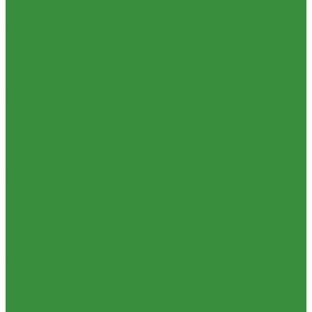
Гидрораспределители (А)
1.16.5 Муфты разр., соед., угловые
1.16.6 Комплекты переоборудования и комплектующие
1.16.8 Насос-дозатор (А)
1.16.1.03 Гидроцилиндры (А)
1.16.7 НШ (насосы шестеренные)
1.16.7.02 НШ Кировоград
1.16.7.04 Насосы Шестеренные (г. Винница)
1.16.7.06 НШ (А)
1.16.7.01. НШ BELAR
1.16.7.03 НШ (Гидросила)
1.16.7.1 ГСТ
1.16.8.1 Гидромоторы (А)
1.16.9.1 Муфты НШ,краны гидравлические,ЕВРО муфты
1.16.9.2Штуцера,угольники,тройники
1.16.3.3 Комплектующие для КЗТЗ
1.16.3.2 Гидравлика под ГЦ КЗТЗ
1.17 Коленвалы
1.18 Вкладыши
1.18.1 Вкладыши (РФ)
1.18.1.1 Вкладыши ЗПС (РФ)
1.18.1.2 Вкладыши Дайдо (РФ)
1.18.2 Вкладыши (А)
1.19 Поршневые пальцы
1.20 Шатуны, втулки шатуна
1.21 Гильзо-поршневые группы
1.22 Кольца поршневые
1.23 Комплекты прокладок двигателя