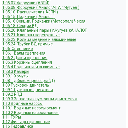
1.05.07. Форсунки (АЗПИ)
1.05.08. Форсунки ( Аналог,ЧТА г.Чугуев )
1.05.10. Распылители ( АЗПИ )
1.05.15. Подкачки ( Аналог )
1.05.16 Секции, Подкачки (Моторпал) Чехия
1.05.18. Секции ВД
1.05.20. Клапанные пары ( г.Чугуев );АНАЛОГ
1.05.21. Клапаны перепускные
1.05.23. Кольца медные и алюминевые
1.05.24. Трубки ВД прямые
1.06. Сцепление
1.06.1 Валы сцепления
1.06.2 Диски сцепления
1.06.3 Корзины сцепления
1.06.4 Подшипники выжимные
1.28.3 Камеры
1.39.1 Хомуты
1.08 Турбокомпрессоры (Д)
1.09 Пусковой двигатель
1.09.1 Пусковые двигатели
1.09.2 РПД
1.09.3 Запчасти к пусковым двигателям
1.10 Водяные насосы
1.10.1 Водяные насосы ремонт
1.10.2 Водяные насосы новые
1.11 ГУРы
1.12 Фильтры циклонные
1.16 Гидравлика