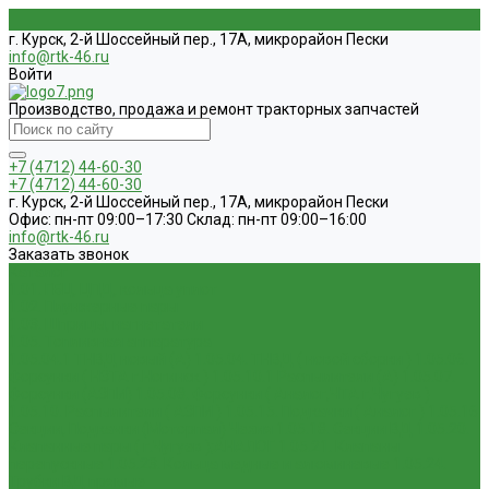
г. Курск, 2-й Шоссейный пер., 17А, микрорайон Пески
info@rtk-46.ru
Войти
Производство, продажа и ремонт тракторных запчастей
+7 (4712) 44-60-30
+7 (4712) 44-60-30
г. Курск, 2-й Шоссейный пер., 17А, микрорайон Пески
Офис: пн-пт 09:00–17:30 Склад: пн-пт 09:00–16:00
info@rtk-46.ru
Заказать звонок
Каталог
1.01. ГБЦ, ЦПД, кольца уплот
1.02. Плунжерные пары
1.03. Шприцы, нагнетатели
1.05. Топливная аппаратура
1.05.04.1 ТНВД новый (А)
1.05.04. ТНВД ( новой сборки )
1.05.06.
Форсунки ( НЗТА г.Ногинск )
1.05.10.1 Распылители (А)
1.05.07.
Форсунки (АЗПИ)
1.05.08. Форсунки ( Аналог,ЧТА г.Чугуев )
1.05.10. Распылители ( АЗПИ )
1.05.15. Подкачки ( Аналог )
1.05.16
Секции, Подкачки (Моторпал) Чехия
1.05.18. Секции ВД
1.05.20.
Клапанные пары ( г.Чугуев );АНАЛОГ
1.05.21. Клапаны
перепускные
1.05.23. Кольца медные и алюминевые
1.05.24.
Трубки ВД прямые