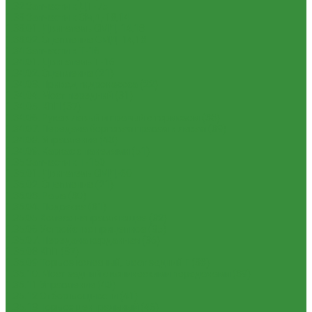
1.32 Запчасти к ДТ-75
1.33 Запчасти к СМД-18,14
1.33.01. Двигатель СМД-14,18
1.33.02. Сцепление СМД-14,18
1.34 Запчасти к Т-16
1.34.01. Двигатель Т-16
1.34.02. Сцепление (21)
1.34.03. Привод гидронасоса (22)
1.34.04. Мост передний (31)
1.34.05. КПП (37)
1.34.06. Рукав левый и правый с тормозом (38)
1.34.07. Передача бортовая правая и левая (39)
1.34.08. Управление (40)
1.34.09. Каркас с панелями (51)
1.35 Запчасти к Т-150
1.35.01. Двигатель СМД-60
1.35.02. Сцепление (21)
1.35.03. Рама (30)
1.35.04. Подвеска (31)
1.35.05 Колесо направляющее (32)
1.35.06 Устройство прицепное (35)
1.35.07. Передача карданная (36)
1.35.08 КПП (37)
1.35.09 Тормоз колесный, мост задний Г (38)
1.35.10. Мост задний с коническими передачами (39)
1.35.11 Управление (40)
1.35.12 Отбор мощности (41)
1.35.13 Тормоз центральный (46)