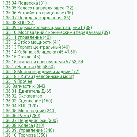
1.35.04. Подвеска (31)
1.35.05 Колесо направляющее (32)
1.35.06 Устройство прицепное (35)
1.35.07. Передача карданная (36)
1.35.08 КПП (37)
1.35.09 Тормоз колесный, мост задний Г (38)
1.35.10. Мост задний с коническими передачами (39)
1.35.11 Управление (40)
1.35.12 Отбор мощности (41)
1.35.13 Тормоз центральный (46)
1.35.14 Кабина, облицовка (45,47,66)
1.35.15 Стекла (45)
1.35.16 Гидрав. и пнев.системы 57,53, 64
1.35.17 Навеска (56,58,60)
1.35.18 Мосты передний и задний (72)
1.35.18.1 Китай (Челябинский мост)
1.35.19 Прочее
1.36. Запчасти к ЮМЗ
1.36.01. Двигатель Д-65
1.36.02. Экскаватор
1.36.03. Сцепление (160)
1.36.04. КПП (170)
1.36.05. Мост задний (240)
1.36.06. Рама (280)
1.36.07. Передняя ось (300)
1.36.08. Колеса (310)
1.36.09. Управление (340)
1.36.10. Тормоза (350)