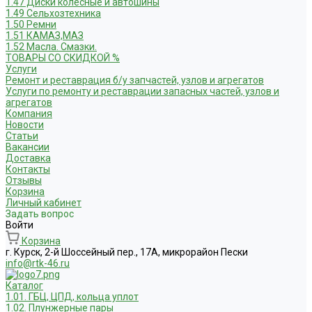
1.47 Диски колесные и автошины
1.49 Сельхозтехника
1.50 Ремни
1.51 КАМАЗ,МАЗ
1.52 Масла. Смазки.
ТОВАРЫ СО СКИДКОЙ %
Услуги
Ремонт и реставрация б/у запчастей, узлов и агрегатов
Услуги по ремонту и реставрации запасных частей, узлов и
агрегатов
Компания
Новости
Статьи
Вакансии
Доставка
Контакты
Отзывы
Корзина
Личный кабинет
Задать вопрос
Войти
Корзина
г. Курск, 2-й Шоссейный пер., 17А, микрорайон Пески
info@rtk-46.ru
Каталог
1.01. ГБЦ, ЦПД, кольца уплот
1.02. Плунжерные пары