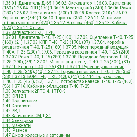
1.36.01. Двигатель Д-65
1.36.02. Экскаватор
1.36.03. Сцепление
(160)
1.36.04. КПП (170)
1.36.05. Мост задний (240)
1.36.06. Рама
(280)
1.36.07. Передняя ось (300)
1.36.08. Колеса (310)
1.36.09.
Управление (340)
1.36.10. Тормоза (350)
1.36.11. Механизм
отбора мощности (420)
1.36.12. Навеска (460)
1.36.13. Кабина
(670)
1.36.14. Стекла
1.37 Запчасти к Т-25, Т-40
1.37.01. Двигатель Т-40, Т-25 (100)
1.37.02. Сцепление Т-40, Т-25
(160), (21)
1.37.03. КПП Т-40, Т-25 (170), (37)
1.37.04. Коробка
раздаточная Т-40, Т-25 (180)
1.37.05. Мост передний ведущий
Т-40А, Т-25 (230)
1.37.06. Передача карданная Т-40, Т-25 (240)
1.37.07. Рама Т-40, Т-25 (280)
1.37.08. Передача бортовая Т-40,
Т-25 (290), (39)
1.37.09. Мост перед. невед Т-40, Т-25 (300), (31)
1.37.10. Колеса Т-40, Т-25 (310)
1.37.11. Рулевое управление
Т-40, Т-25 (340), (40)
1.37.12. Тормоза пнев.сист. Т-40, Т-25 (350),
(38)
1.37.13. ВОМ Т-40, Т-25 (420), (41)
1.37.14. Гидравл. сист.
Т-40, Т-25 (461), (22)
1.37.15. Устройство навесн. Т-40, Т-25 (462),
(56)
1.37.16. Кабина и облицовка Т-40, Т-25
1.38 Запчасти к 2ПТС-4, 1ПТС-9
1.39 КРН 2.1
1.40 Подшипники
1.41 Каталоги
1.42 РВД
1.43 Запчасти к СМД-31
1.44 Электрика
1.45 Манжеты
1.46. Разное
1.47 Диски колесные и автошины