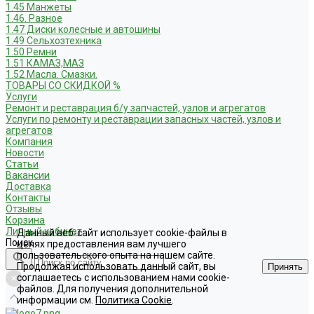
1.45 Манжеты
1.46. Разное
1.47 Диски колесные и автошины
1.49 Сельхозтехника
1.50 Ремни
1.51 КАМАЗ,МАЗ
1.52 Масла. Смазки.
ТОВАРЫ СО СКИДКОЙ %
Услуги
Ремонт и реставрация б/у запчастей, узлов и агрегатов
Услуги по ремонту и реставрации запасных частей, узлов и
агрегатов
Компания
Новости
Статьи
Вакансии
Доставка
Контакты
Отзывы
Корзина
Личный кабинет
Данный веб-сайт использует cookie-файлы в
Поиск
целях предоставления вам лучшего
пользовательского опыта на нашем сайте.
Продолжая использовать данный сайт, вы
Принять
соглашаетесь с использованием нами cookie-
файлов. Для получения дополнительной
информации см.
Политика Cookie
.