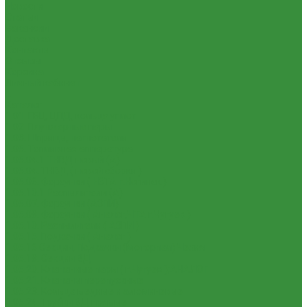
Новости
Статьи
Вакансии
Доставка
Контакты
Отзывы
Корзина
Личный кабинет
...
Каталог
1.01. ГБЦ, ЦПД, кольца уплот
1.02. Плунжерные пары
1.03. Шприцы, нагнетатели
1.05. Топливная аппаратура
1.05.04.1 ТНВД новый (А)
1.05.04. ТНВД ( новой сборки )
1.05.06. Форсунки ( НЗТА г.Ногинск )
1.05.10.1 Распылители (А)
1.05.07. Форсунки (АЗПИ)
1.05.08. Форсунки ( Аналог,ЧТА г.Чугуев )
1.05.10. Распылители ( АЗПИ )
1.05.15. Подкачки ( Аналог )
1.05.16 Секции, Подкачки (Моторпал) Чехия
1.05.18. Секции ВД
1.05.20. Клапанные пары ( г.Чугуев );АНАЛОГ
1.05.21. Клапаны перепускные
1.05.23. Кольца медные и алюминевые
1.05.24. Трубки ВД прямые