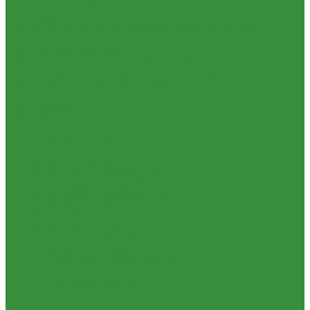
1.24 Прокладки ГБЦ
1.25 Фильтры
1.26 Радиаторы водяные, масляные; сердцевины, баки
1.27 Патрубки
1.28 Стартеры, генераторы
1.28.1 Стартеры, генераторы AKITA, SLOVAK, ТТВ
1.28.1.1 Запчасти стартеров Slovak, Akita, Magneton
1.28.2 Стартеры, генераторы аналог
1.29 Ремкомплекты
Прокладки для РТ
1.30 Запчасти к К-700
1.31. Запчасти к МТЗ-80
1.31.01 Двигатель Д-240
1.31.02 Сцепление (160)
1.31.03 Коробка передач (170)
1.31.04 Раздаточная коробка (180)
1.31.05 Карданный привод (220)
1.31.06 Передний ведущий мост (230)
1.31.07 Задний мост (240)
1.31.08 Рама (280)
1.31.09 Передняя ось (300)
1.31.10 Колеса и ступицы (310)
1.31.11 Рулевое управление (340)
1.31.12 Тормоза и пневмосистема (350)
1.31.13 Электрооборудование (372) и приборы (380)
1.31.14 Отбор мощности (420)
1.31.15 Навеска (460)
1.31.17 Кабина (670)