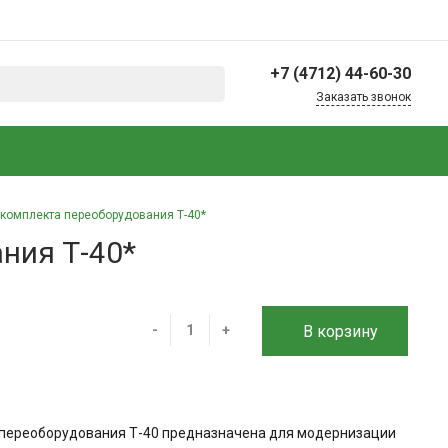
+7 (4712) 44-60-30
Заказать звонок
+7 (4712) 44-60-30
г. Курск, 2-й Шоссейный
пер., 17А, микрорайон
Пески
Офис: пн-пт 09:00–17:30
 комплекта переоборудования Т-40*
Склад: пн-пт 09:00–
16:00
ния Т-40*
info@rtk-46.ru
-
+
В корзину
а переоборудования Т-40 предназначена для модернизации