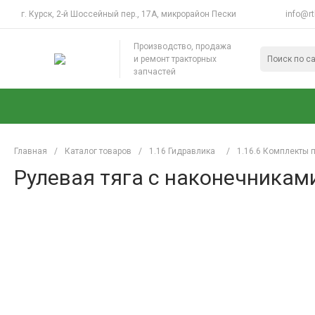
г. Курск, 2-й Шоссейный пер., 17А, микрорайон Пески
info@rt
Производство, продажа
и ремонт тракторных
запчастей
Главная
/
Каталог товаров
/
1.16 Гидравлика
/
1.16.6 Комплекты
Рулевая тяга с наконечникам