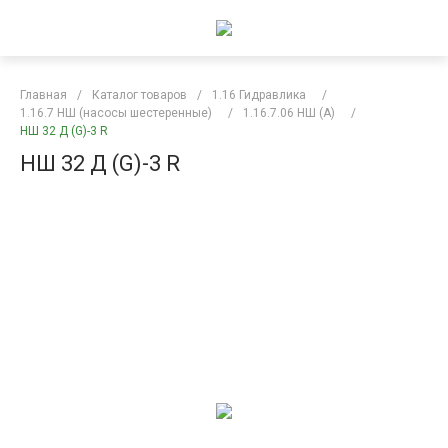
Главная
/
Каталог товаров
/
1.16 Гидравлика
/
1.16.7 НШ (насосы шестеренные)
/
1.16.7.06 НШ (А)
/
НШ 32 Д (G)-3 R
НШ 32 Д (G)-3 R