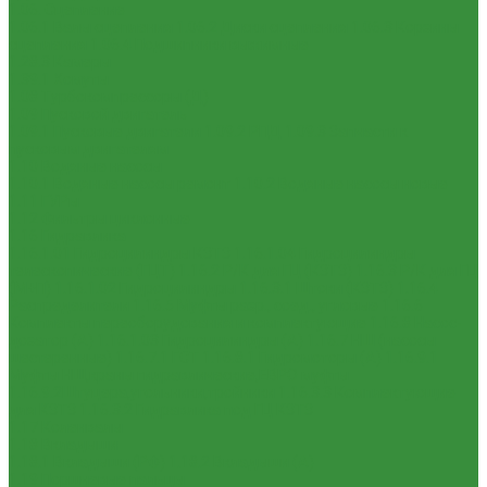
1.06. Сцепление
1.06.1 Валы сцепления
1.06.2 Диски сцепления
1.06.3 Корзины
сцепления
1.06.4 Подшипники выжимные
1.28.3 Камеры
1.39.1 Хомуты
1.08 Турбокомпрессоры (Д)
1.09 Пусковой двигатель
1.09.1 Пусковые двигатели
1.09.2 РПД
1.09.3 Запчасти к
пусковым двигателям
1.10 Водяные насосы
1.10.1 Водяные насосы ремонт
1.10.2 Водяные насосы новые
1.11 ГУРы
1.12 Фильтры циклонные
1.16 Гидравлика
1.16.1.01 Гидроцилиндры КЗТЗ
1.16.1.04 Гидроцилиндры
телескопические (ГЦТ)
1.16.2 Р/К для ГЦ (КЗТЗ)
1.16.3 Р/К для ГЦ
(М+П)
1.16.1.02 Гидроцилиндры
1.16.3.1 Штоки (КЗТЗ)
1.16.4
Распределители
1.16.5 Муфты разр., соед., угловые
1.16.6
Комплекты переоборудования и комплектующие
1.16.8 Насос-
дозатор (А)
1.16.1.03 Гидроцилиндры (А)
1.16.7 НШ (насосы
шестеренные)
1.16.7.1 ГСТ
1.16.8.1 Гидромоторы (А)
1.16.9.1
Муфты НШ,краны гидравлические,ЕВРО муфты
1.16.9.2Штуцера,угольники,тройники
1.16.3.3 Комплектующие
для КЗТЗ
1.16.3.2 Гидравлика под ГЦ КЗТЗ
1.17 Коленвалы
1.18 Вкладыши
1.18.1 Вкладыши (РФ)
1.18.2 Вкладыши (А)
1.19 Поршневые пальцы