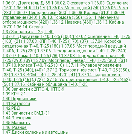
1.36.01. Двигатель Д-65
1.36.02. Экскаватор
1.36.03. Сцепление
(160)
1.36.04. КПП (170)
1.36.05. Мост задний (240)
1.36.06. Рама
(280)
1.36.07. Передняя ось (300)
1.36.08. Колеса (310)
1.36.09.
Управление (340)
1.36.10. Тормоза (350)
1.36.11. Механизм
отбора мощности (420)
1.36.12. Навеска (460)
1.36.13. Кабина
(670)
1.36.14. Стекла
1.37 Запчасти к Т-25, Т-40
1.37.01. Двигатель Т-40, Т-25 (100)
1.37.02. Сцепление Т-40, Т-25
(160), (21)
1.37.03. КПП Т-40, Т-25 (170), (37)
1.37.04. Коробка
раздаточная Т-40, Т-25 (180)
1.37.05. Мост передний ведущий
Т-40А, Т-25 (230)
1.37.06. Передача карданная Т-40, Т-25 (240)
1.37.07. Рама Т-40, Т-25 (280)
1.37.08. Передача бортовая Т-40,
Т-25 (290), (39)
1.37.09. Мост перед. невед Т-40, Т-25 (300), (31)
1.37.10. Колеса Т-40, Т-25 (310)
1.37.11. Рулевое управление
Т-40, Т-25 (340), (40)
1.37.12. Тормоза пнев.сист. Т-40, Т-25 (350),
(38)
1.37.13. ВОМ Т-40, Т-25 (420), (41)
1.37.14. Гидравл. сист.
Т-40, Т-25 (461), (22)
1.37.15. Устройство навесн. Т-40, Т-25 (462),
(56)
1.37.16. Кабина и облицовка Т-40, Т-25
1.38 Запчасти к 2ПТС-4, 1ПТС-9
1.39 КРН 2.1
1.40 Подшипники
1.41 Каталоги
1.42 РВД
1.43 Запчасти к СМД-31
1.44 Электрика
1.45 Манжеты
1.46. Разное
1.47 Диски колесные и автошины