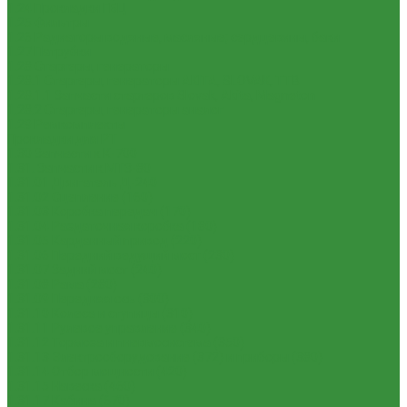
1.24 Прокладки ГБЦ
1.25 Фильтры
1.26 Радиаторы водяные, масляные; сердцевины, баки
1.27 Патрубки
1.28 Стартеры, генераторы
1.28.1 Стартеры, генераторы AKITA, SLOVAK, ТТВ
1.28.1.1 Запчасти стартеров Slovak, Akita, Magneton
1.28.2 Стартеры, генераторы аналог
1.29 Ремкомплекты
Прокладки для РТ
1.30 Запчасти к К-700
1.31. Запчасти к МТЗ-80
1.31.01 Двигатель Д-240
1.31.02 Сцепление (160)
1.31.03 Коробка передач (170)
1.31.04 Раздаточная коробка (180)
1.31.05 Карданный привод (220)
1.31.06 Передний ведущий мост (230)
1.31.07 Задний мост (240)
1.31.08 Рама (280)
1.31.09 Передняя ось (300)
1.31.10 Колеса и ступицы (310)
1.31.11 Рулевое управление (340)
1.31.12 Тормоза и пневмосистема (350)
1.31.13 Электрооборудование (372) и приборы (380)
1.31.14 Отбор мощности (420)
1.31.15 Навеска (460)
1.31.17 Кабина (670)