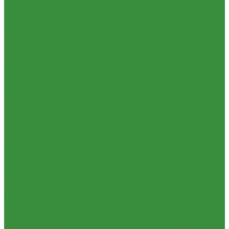
1.34 Запчасти к Т-16
1.34.01. Двигатель Т-16
1.34.02. Сцепление (21)
1.34.03. Привод
гидронасоса (22)
1.34.04. Мост передний (31)
1.34.05. КПП (37)
1.34.06. Рукав левый и правый с тормозом (38)
1.34.07. Передача
бортовая правая и левая (39)
1.34.08. Управление (40)
1.34.09.
Каркас с панелями (51)
1.35 Запчасти к Т-150
1.35.01. Двигатель СМД-60
1.35.02. Сцепление (21)
1.35.03. Рама
(30)
1.35.04. Подвеска (31)
1.35.05 Колесо направляющее (32)
1.35.06 Устройство прицепное (35)
1.35.07. Передача карданная
(36)
1.35.08 КПП (37)
1.35.09 Тормоз колесный, мост задний Г (38)
1.35.10. Мост задний с коническими передачами (39)
1.35.11
Управление (40)
1.35.12 Отбор мощности (41)
1.35.13 Тормоз
центральный (46)
1.35.14 Кабина, облицовка (45,47,66)
1.35.15
Стекла (45)
1.35.16 Гидрав. и пнев.системы 57,53, 64
1.35.17
Навеска (56,58,60)
1.35.18 Мосты передний и задний (72)
1.35.19
Прочее
1.36. Запчасти к ЮМЗ
1.36.01. Двигатель Д-65
1.36.02. Экскаватор
1.36.03. Сцепление
(160)
1.36.04. КПП (170)
1.36.05. Мост задний (240)
1.36.06. Рама
(280)
1.36.07. Передняя ось (300)
1.36.08. Колеса (310)
1.36.09.
Управление (340)
1.36.10. Тормоза (350)
1.36.11. Механизм
отбора мощности (420)
1.36.12. Навеска (460)
1.36.13. Кабина
(670)
1.36.14. Стекла
1.37 Запчасти к Т-25, Т-40
1.37.01. Двигатель Т-40, Т-25 (100)
1.37.02. Сцепление Т-40, Т-25
(160), (21)
1.37.03. КПП Т-40, Т-25 (170), (37)
1.37.04. Коробка
раздаточная Т-40, Т-25 (180)
1.37.05. Мост передний ведущий