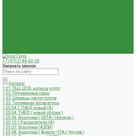
Услуги по ремонту и реставрации запасных частей, узлов и
агрегатов
Компания
Новости
Статьи
Вакансии
Доставка
Контакты
Отзывы
Корзина
Личный кабинет
+7 (4712) 44-60-30
Заказать звонок
Каталог
1.01. ГБЦ, ЦПД, кольца уплот
1.02. Плунжерные пары
1.03. Шприцы, нагнетатели
1.05. Топливная аппаратура
1.05.04.1 ТНВД новый (А)
1.05.04. ТНВД ( новой сборки )
1.05.06. Форсунки ( НЗТА г.Ногинск )
1.05.10.1 Распылители (А)
1.05.07. Форсунки (АЗПИ)
1.05.08. Форсунки ( Аналог,ЧТА г.Чугуев )