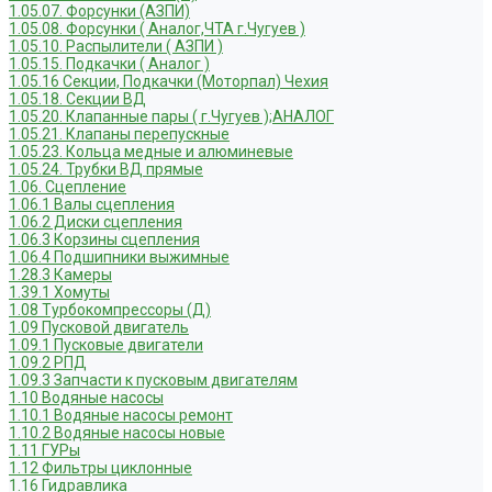
1.05.07. Форсунки (АЗПИ)
1.05.08. Форсунки ( Аналог,ЧТА г.Чугуев )
1.05.10. Распылители ( АЗПИ )
1.05.15. Подкачки ( Аналог )
1.05.16 Секции, Подкачки (Моторпал) Чехия
1.05.18. Секции ВД
1.05.20. Клапанные пары ( г.Чугуев );АНАЛОГ
1.05.21. Клапаны перепускные
1.05.23. Кольца медные и алюминевые
1.05.24. Трубки ВД прямые
1.06. Сцепление
1.06.1 Валы сцепления
1.06.2 Диски сцепления
1.06.3 Корзины сцепления
1.06.4 Подшипники выжимные
1.28.3 Камеры
1.39.1 Хомуты
1.08 Турбокомпрессоры (Д)
1.09 Пусковой двигатель
1.09.1 Пусковые двигатели
1.09.2 РПД
1.09.3 Запчасти к пусковым двигателям
1.10 Водяные насосы
1.10.1 Водяные насосы ремонт
1.10.2 Водяные насосы новые
1.11 ГУРы
1.12 Фильтры циклонные
1.16 Гидравлика