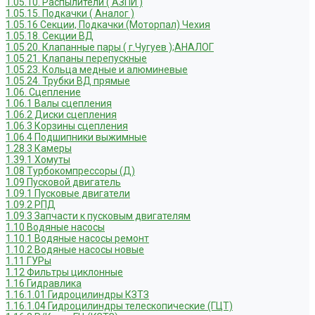
1.05.10. Распылители ( АЗПИ )
1.05.15. Подкачки ( Аналог )
1.05.16 Секции, Подкачки (Моторпал) Чехия
1.05.18. Секции ВД
1.05.20. Клапанные пары ( г.Чугуев );АНАЛОГ
1.05.21. Клапаны перепускные
1.05.23. Кольца медные и алюминевые
1.05.24. Трубки ВД прямые
1.06. Сцепление
1.06.1 Валы сцепления
1.06.2 Диски сцепления
1.06.3 Корзины сцепления
1.06.4 Подшипники выжимные
1.28.3 Камеры
1.39.1 Хомуты
1.08 Турбокомпрессоры (Д)
1.09 Пусковой двигатель
1.09.1 Пусковые двигатели
1.09.2 РПД
1.09.3 Запчасти к пусковым двигателям
1.10 Водяные насосы
1.10.1 Водяные насосы ремонт
1.10.2 Водяные насосы новые
1.11 ГУРы
1.12 Фильтры циклонные
1.16 Гидравлика
1.16.1.01 Гидроцилиндры КЗТЗ
1.16.1.04 Гидроцилиндры телескопические (ГЦТ)