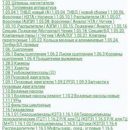
1.03. Шприцы, нагнетатели
1.05. Топливная аппаратура
1.05.04.1 ТНВД новый (А)
1.05.04. ТНВД ( новой сборки )
1.05.06.
Форсунки ( НЗТА г.Ногинск )
1.05.10.1 Распылители (А)
1.05.07.
Форсунки (АЗПИ)
1.05.08. Форсунки ( Аналог,ЧТА г.Чугуев )
1.05.10. Распылители ( АЗПИ )
1.05.15. Подкачки ( Аналог )
1.05.16
Секции, Подкачки (Моторпал) Чехия
1.05.18. Секции ВД
1.05.20.
Клапанные пары ( г.Чугуев );АНАЛОГ
1.05.21. Клапаны
перепускные
1.05.23. Кольца медные и алюминевые
1.05.24.
Трубки ВД прямые
1.06. Сцепление
1.06.1 Валы сцепления
1.06.2 Диски сцепления
1.06.3 Корзины
сцепления
1.06.4 Подшипники выжимные
1.28.3 Камеры
1.39.1 Хомуты
1.08 Турбокомпрессоры (Д)
1.09 Пусковой двигатель
1.09.1 Пусковые двигатели
1.09.2 РПД
1.09.3 Запчасти к
пусковым двигателям
1.10 Водяные насосы
1.10.1 Водяные насосы ремонт
1.10.2 Водяные насосы новые
1.11 ГУРы
1.12 Фильтры циклонные
1.16 Гидравлика
1.16.1.01 Гидроцилиндры КЗТЗ
1.16.1.04 Гидроцилиндры
телескопические (ГЦТ)
1.16.2 Р/К для ГЦ (КЗТЗ)
1.16.3 Р/К для ГЦ
(М+П)
1.16.1.02 Гидроцилиндры
1.16.3.1 Штоки (КЗТЗ)
1.16.4
Распределители
1.16.5 Муфты разр., соед., угловые
1.16.6