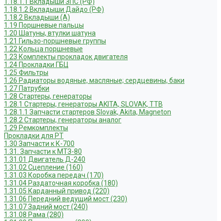
1.18.1.1 Вкладыши ЗПС (РФ)
1.18.1.2 Вкладыши Дайдо (РФ)
1.18.2 Вкладыши (А)
1.19 Поршневые пальцы
1.20 Шатуны, втулки шатуна
1.21 Гильзо-поршневые группы
1.22 Кольца поршневые
1.23 Комплекты прокладок двигателя
1.24 Прокладки ГБЦ
1.25 Фильтры
1.26 Радиаторы водяные, масляные; сердцевины, баки
1.27 Патрубки
1.28 Стартеры, генераторы
1.28.1 Стартеры, генераторы AKITA, SLOVAK, ТТВ
1.28.1.1 Запчасти стартеров Slovak, Akita, Magneton
1.28.2 Стартеры, генераторы аналог
1.29 Ремкомплекты
Прокладки для РТ
1.30 Запчасти к К-700
1.31. Запчасти к МТЗ-80
1.31.01 Двигатель Д-240
1.31.02 Сцепление (160)
1.31.03 Коробка передач (170)
1.31.04 Раздаточная коробка (180)
1.31.05 Карданный привод (220)
1.31.06 Передний ведущий мост (230)
1.31.07 Задний мост (240)
1.31.08 Рама (280)