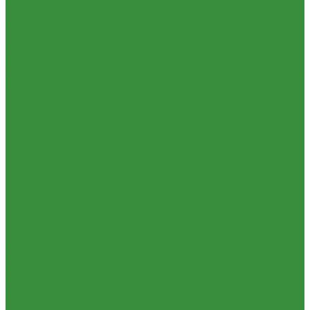
Т-40А, Т-25 (230)
1.37.06. Передача карданная Т-40, Т-25 (240)
1.37.07. Рама Т-40, Т-25 (280)
1.37.08. Передача бортовая Т-40,
Т-25 (290), (39)
1.37.09. Мост перед. невед Т-40, Т-25 (300), (31)
1.37.10. Колеса Т-40, Т-25 (310)
1.37.11. Рулевое управление
Т-40, Т-25 (340), (40)
1.37.12. Тормоза пнев.сист. Т-40, Т-25 (350),
(38)
1.37.13. ВОМ Т-40, Т-25 (420), (41)
1.37.14. Гидравл. сист.
Т-40, Т-25 (461), (22)
1.37.15. Устройство навесн. Т-40, Т-25 (462),
(56)
1.37.16. Кабина и облицовка Т-40, Т-25
1.38 Запчасти к 2ПТС-4, 1ПТС-9
1.39 КРН 2.1
1.40 Подшипники
1.41 Каталоги
1.42 РВД
1.43 Запчасти к СМД-31
1.44 Электрика
1.45 Манжеты
1.46. Разное
1.47 Диски колесные и автошины
1.49 Сельхозтехника
1.50 Ремни
1.51 КАМАЗ,МАЗ
1.52 Масла. Смазки.
ТОВАРЫ СО СКИДКОЙ %
Услуги
Ремонт и реставрация б/у запчастей, узлов и агрегатов
Услуги по ремонту и реставрации запасных частей, узлов и
агрегатов
Компания