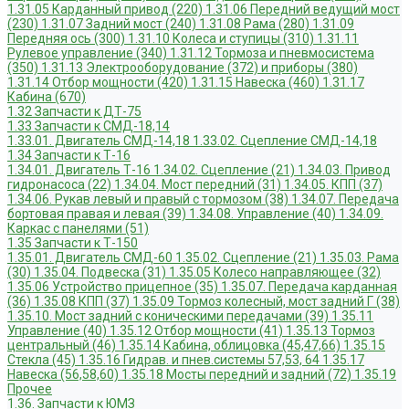
1.31.05 Карданный привод (220)
1.31.06 Передний ведущий мост
(230)
1.31.07 Задний мост (240)
1.31.08 Рама (280)
1.31.09
Передняя ось (300)
1.31.10 Колеса и ступицы (310)
1.31.11
Рулевое управление (340)
1.31.12 Тормоза и пневмосистема
(350)
1.31.13 Электрооборудование (372) и приборы (380)
1.31.14 Отбор мощности (420)
1.31.15 Навеска (460)
1.31.17
Кабина (670)
1.32 Запчасти к ДТ-75
1.33 Запчасти к СМД-18,14
1.33.01. Двигатель СМД-14,18
1.33.02. Сцепление СМД-14,18
1.34 Запчасти к Т-16
1.34.01. Двигатель Т-16
1.34.02. Сцепление (21)
1.34.03. Привод
гидронасоса (22)
1.34.04. Мост передний (31)
1.34.05. КПП (37)
1.34.06. Рукав левый и правый с тормозом (38)
1.34.07. Передача
бортовая правая и левая (39)
1.34.08. Управление (40)
1.34.09.
Каркас с панелями (51)
1.35 Запчасти к Т-150
1.35.01. Двигатель СМД-60
1.35.02. Сцепление (21)
1.35.03. Рама
(30)
1.35.04. Подвеска (31)
1.35.05 Колесо направляющее (32)
1.35.06 Устройство прицепное (35)
1.35.07. Передача карданная
(36)
1.35.08 КПП (37)
1.35.09 Тормоз колесный, мост задний Г (38)
1.35.10. Мост задний с коническими передачами (39)
1.35.11
Управление (40)
1.35.12 Отбор мощности (41)
1.35.13 Тормоз
центральный (46)
1.35.14 Кабина, облицовка (45,47,66)
1.35.15
Стекла (45)
1.35.16 Гидрав. и пнев.системы 57,53, 64
1.35.17
Навеска (56,58,60)
1.35.18 Мосты передний и задний (72)
1.35.19
Прочее
1.36. Запчасти к ЮМЗ