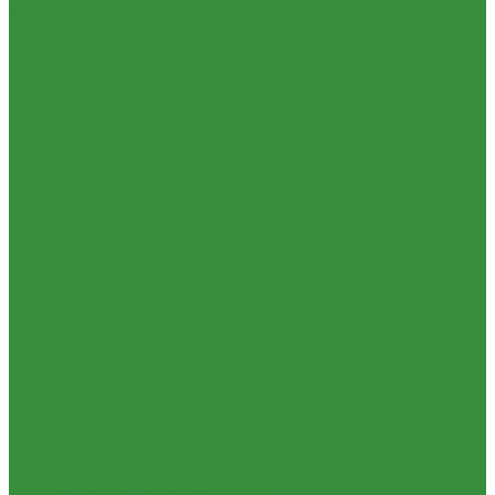
Гидрораспределители (А)
1.16.5 Муфты разр., соед., угловые
1.16.6 Комплекты переоборудования и комплектующие
1.16.8 Насос-дозатор (А)
1.16.1.03 Гидроцилиндры (А)
1.16.7 НШ (насосы шестеренные)
1.16.7.02 НШ Кировоград
1.16.7.04 Насосы Шестеренные (г. Винница)
1.16.7.06 НШ (А)
1.16.7.01. НШ BELAR
1.16.7.03 НШ (Гидросила)
1.16.7.1 ГСТ
1.16.8.1 Гидромоторы (А)
1.16.9.1 Муфты НШ,краны гидравлические,ЕВРО муфты
1.16.9.2Штуцера,угольники,тройники
1.16.3.3 Комплектующие для КЗТЗ
1.16.3.2 Гидравлика под ГЦ КЗТЗ
1.17 Коленвалы
1.18 Вкладыши
1.18.1 Вкладыши (РФ)
1.18.1.1 Вкладыши ЗПС (РФ)
1.18.1.2 Вкладыши Дайдо (РФ)
1.18.2 Вкладыши (А)
1.19 Поршневые пальцы
1.20 Шатуны, втулки шатуна
1.21 Гильзо-поршневые группы
1.22 Кольца поршневые
1.23 Комплекты прокладок двигателя