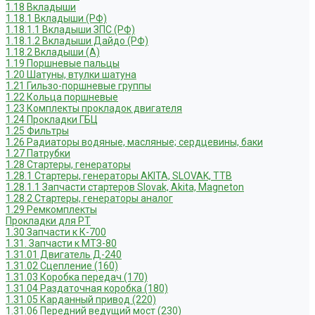
1.18 Вкладыши
1.18.1 Вкладыши (РФ)
1.18.1.1 Вкладыши ЗПС (РФ)
1.18.1.2 Вкладыши Дайдо (РФ)
1.18.2 Вкладыши (А)
1.19 Поршневые пальцы
1.20 Шатуны, втулки шатуна
1.21 Гильзо-поршневые группы
1.22 Кольца поршневые
1.23 Комплекты прокладок двигателя
1.24 Прокладки ГБЦ
1.25 Фильтры
1.26 Радиаторы водяные, масляные; сердцевины, баки
1.27 Патрубки
1.28 Стартеры, генераторы
1.28.1 Стартеры, генераторы AKITA, SLOVAK, ТТВ
1.28.1.1 Запчасти стартеров Slovak, Akita, Magneton
1.28.2 Стартеры, генераторы аналог
1.29 Ремкомплекты
Прокладки для РТ
1.30 Запчасти к К-700
1.31. Запчасти к МТЗ-80
1.31.01 Двигатель Д-240
1.31.02 Сцепление (160)
1.31.03 Коробка передач (170)
1.31.04 Раздаточная коробка (180)
1.31.05 Карданный привод (220)
1.31.06 Передний ведущий мост (230)