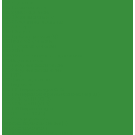
1.06. Сцепление
1.06.1 Валы сцепления
1.06.2 Диски сцепления
1.06.3 Корзины сцепления
1.06.4 Подшипники выжимные
1.28.3 Камеры
1.39.1 Хомуты
1.08 Турбокомпрессоры (Д)
1.09 Пусковой двигатель
1.09.1 Пусковые двигатели
1.09.2 РПД
1.09.3 Запчасти к пусковым двигателям
1.10 Водяные насосы
1.10.1 Водяные насосы ремонт
1.10.2 Водяные насосы новые
1.11 ГУРы
1.12 Фильтры циклонные
1.16 Гидравлика
1.16.1.01 Гидроцилиндры КЗТЗ
1.16.1.04 Гидроцилиндры телескопические (ГЦТ)
1.16.2 Р/К для ГЦ (КЗТЗ)
1.16.3 Р/К для ГЦ (М+П)
1.16.1.02 Гидроцилиндры
1.16.3.1 Штоки (КЗТЗ)
1.16.4 Распределители
Гидрораспределители новые (А)
Гидрораспределители
Гидрораспределители (под новые)