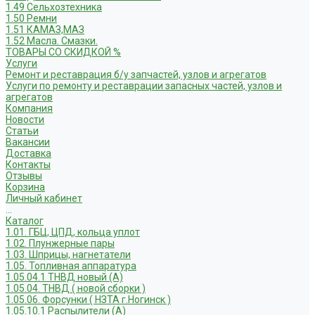
1.49 Сельхозтехника
1.50 Ремни
1.51 КАМАЗ,МАЗ
1.52 Масла. Смазки.
ТОВАРЫ СО СКИДКОЙ %
Услуги
Ремонт и реставрация б/у запчастей, узлов и агрегатов
Услуги по ремонту и реставрации запасных частей, узлов и
агрегатов
Компания
Новости
Статьи
Вакансии
Доставка
Контакты
Отзывы
Корзина
Личный кабинет
...
Каталог
1.01. ГБЦ, ЦПД, кольца уплот
1.02. Плунжерные пары
1.03. Шприцы, нагнетатели
1.05. Топливная аппаратура
1.05.04.1 ТНВД новый (А)
1.05.04. ТНВД ( новой сборки )
1.05.06. Форсунки ( НЗТА г.Ногинск )
1.05.10.1 Распылители (А)