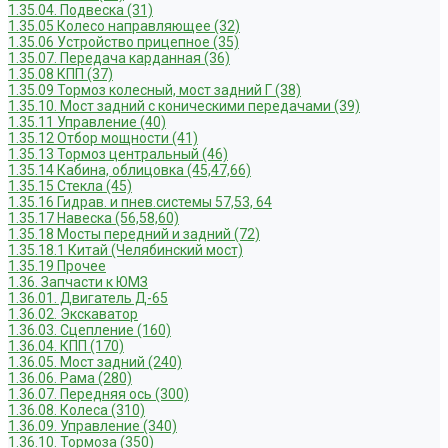
1.35.04. Подвеска (31)
1.35.05 Колесо направляющее (32)
1.35.06 Устройство прицепное (35)
1.35.07. Передача карданная (36)
1.35.08 КПП (37)
1.35.09 Тормоз колесный, мост задний Г (38)
1.35.10. Мост задний с коническими передачами (39)
1.35.11 Управление (40)
1.35.12 Отбор мощности (41)
1.35.13 Тормоз центральный (46)
1.35.14 Кабина, облицовка (45,47,66)
1.35.15 Стекла (45)
1.35.16 Гидрав. и пнев.системы 57,53, 64
1.35.17 Навеска (56,58,60)
1.35.18 Мосты передний и задний (72)
1.35.18.1 Китай (Челябинский мост)
1.35.19 Прочее
1.36. Запчасти к ЮМЗ
1.36.01. Двигатель Д-65
1.36.02. Экскаватор
1.36.03. Сцепление (160)
1.36.04. КПП (170)
1.36.05. Мост задний (240)
1.36.06. Рама (280)
1.36.07. Передняя ось (300)
1.36.08. Колеса (310)
1.36.09. Управление (340)
1.36.10. Тормоза (350)