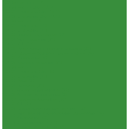
1.32 Запчасти к ДТ-75
1.33 Запчасти к СМД-18,14
1.33.01. Двигатель СМД-14,18
1.33.02. Сцепление СМД-14,18
1.34 Запчасти к Т-16
1.34.01. Двигатель Т-16
1.34.02. Сцепление (21)
1.34.03. Привод гидронасоса (22)
1.34.04. Мост передний (31)
1.34.05. КПП (37)
1.34.06. Рукав левый и правый с тормозом (38)
1.34.07. Передача бортовая правая и левая (39)
1.34.08. Управление (40)
1.34.09. Каркас с панелями (51)
1.35 Запчасти к Т-150
1.35.01. Двигатель СМД-60
1.35.02. Сцепление (21)
1.35.03. Рама (30)
1.35.04. Подвеска (31)
1.35.05 Колесо направляющее (32)
1.35.06 Устройство прицепное (35)
1.35.07. Передача карданная (36)
1.35.08 КПП (37)
1.35.09 Тормоз колесный, мост задний Г (38)
1.35.10. Мост задний с коническими передачами (39)
1.35.11 Управление (40)
1.35.12 Отбор мощности (41)
1.35.13 Тормоз центральный (46)