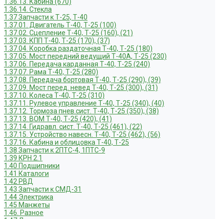
1.36.13. Кабина (670)
1.36.14. Стекла
1.37 Запчасти к Т-25, Т-40
1.37.01. Двигатель Т-40, Т-25 (100)
1.37.02. Сцепление Т-40, Т-25 (160), (21)
1.37.03. КПП Т-40, Т-25 (170), (37)
1.37.04. Коробка раздаточная Т-40, Т-25 (180)
1.37.05. Мост передний ведущий Т-40А, Т-25 (230)
1.37.06. Передача карданная Т-40, Т-25 (240)
1.37.07. Рама Т-40, Т-25 (280)
1.37.08. Передача бортовая Т-40, Т-25 (290), (39)
1.37.09. Мост перед. невед Т-40, Т-25 (300), (31)
1.37.10. Колеса Т-40, Т-25 (310)
1.37.11. Рулевое управление Т-40, Т-25 (340), (40)
1.37.12. Тормоза пнев.сист. Т-40, Т-25 (350), (38)
1.37.13. ВОМ Т-40, Т-25 (420), (41)
1.37.14. Гидравл. сист. Т-40, Т-25 (461), (22)
1.37.15. Устройство навесн. Т-40, Т-25 (462), (56)
1.37.16. Кабина и облицовка Т-40, Т-25
1.38 Запчасти к 2ПТС-4, 1ПТС-9
1.39 КРН 2.1
1.40 Подшипники
1.41 Каталоги
1.42 РВД
1.43 Запчасти к СМД-31
1.44 Электрика
1.45 Манжеты
1.46. Разное