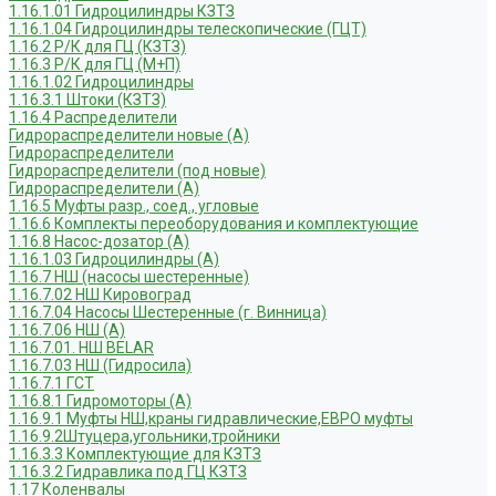
1.16.1.01 Гидроцилиндры КЗТЗ
1.16.1.04 Гидроцилиндры телескопические (ГЦТ)
1.16.2 Р/К для ГЦ (КЗТЗ)
1.16.3 Р/К для ГЦ (М+П)
1.16.1.02 Гидроцилиндры
1.16.3.1 Штоки (КЗТЗ)
1.16.4 Распределители
Гидрораспределители новые (А)
Гидрораспределители
Гидрораспределители (под новые)
Гидрораспределители (А)
1.16.5 Муфты разр., соед., угловые
1.16.6 Комплекты переоборудования и комплектующие
1.16.8 Насос-дозатор (А)
1.16.1.03 Гидроцилиндры (А)
1.16.7 НШ (насосы шестеренные)
1.16.7.02 НШ Кировоград
1.16.7.04 Насосы Шестеренные (г. Винница)
1.16.7.06 НШ (А)
1.16.7.01. НШ BELAR
1.16.7.03 НШ (Гидросила)
1.16.7.1 ГСТ
1.16.8.1 Гидромоторы (А)
1.16.9.1 Муфты НШ,краны гидравлические,ЕВРО муфты
1.16.9.2Штуцера,угольники,тройники
1.16.3.3 Комплектующие для КЗТЗ
1.16.3.2 Гидравлика под ГЦ КЗТЗ
1.17 Коленвалы