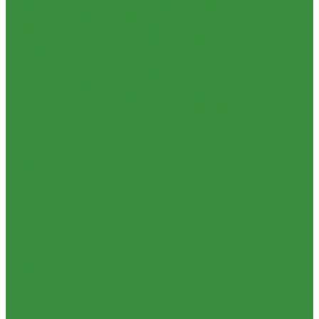
1.37.06. Передача карданная Т-40, Т-25 (240)
1.37.07. Рама Т-40, Т-25 (280)
1.37.08. Передача бортовая Т-40, Т-25 (290), (39)
1.37.09. Мост перед. невед Т-40, Т-25 (300), (31)
1.37.10. Колеса Т-40, Т-25 (310)
1.37.11. Рулевое управление Т-40, Т-25 (340), (40)
1.37.12. Тормоза пнев.сист. Т-40, Т-25 (350), (38)
1.37.13. ВОМ Т-40, Т-25 (420), (41)
1.37.14. Гидравл. сист. Т-40, Т-25 (461), (22)
1.37.15. Устройство навесн. Т-40, Т-25 (462), (56)
1.37.16. Кабина и облицовка Т-40, Т-25
1.38 Запчасти к 2ПТС-4, 1ПТС-9
1.39 КРН 2.1
1.40 Подшипники
1.41 Каталоги
1.42 РВД
1.43 Запчасти к СМД-31
1.44 Электрика
1.45 Манжеты
1.46. Разное
1.47 Диски колесные и автошины
1.49 Сельхозтехника
1.50 Ремни
1.51 КАМАЗ,МАЗ
1.52 Масла. Смазки.
ТОВАРЫ СО СКИДКОЙ %
Услуги
Ремонт и реставрация б/у запчастей, узлов и агрегатов