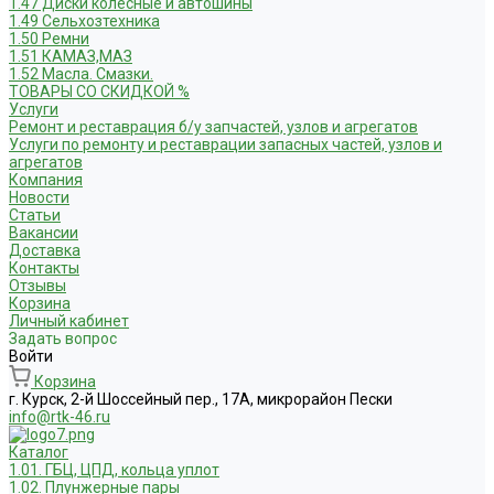
1.47 Диски колесные и автошины
1.49 Сельхозтехника
1.50 Ремни
1.51 КАМАЗ,МАЗ
1.52 Масла. Смазки.
ТОВАРЫ СО СКИДКОЙ %
Услуги
Ремонт и реставрация б/у запчастей, узлов и агрегатов
Услуги по ремонту и реставрации запасных частей, узлов и
агрегатов
Компания
Новости
Статьи
Вакансии
Доставка
Контакты
Отзывы
Корзина
Личный кабинет
Задать вопрос
Войти
Корзина
г. Курск, 2-й Шоссейный пер., 17А, микрорайон Пески
info@rtk-46.ru
Каталог
1.01. ГБЦ, ЦПД, кольца уплот
1.02. Плунжерные пары