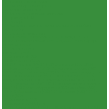
1.20 Шатуны, втулки шатуна
1.21 Гильзо-поршневые группы
1.22 Кольца поршневые
1.23 Комплекты прокладок двигателя
1.24 Прокладки ГБЦ
1.25 Фильтры
1.26 Радиаторы водяные, масляные; сердцевины, баки
1.27 Патрубки
1.28 Стартеры, генераторы
1.28.1 Стартеры, генераторы AKITA, SLOVAK, ТТВ
1.28.1.1
Запчасти стартеров Slovak, Akita, Magneton
1.28.2 Стартеры,
генераторы аналог
1.29 Ремкомплекты
Прокладки для РТ
1.30 Запчасти к К-700
1.31. Запчасти к МТЗ-80
1.31.01 Двигатель Д-240
1.31.02 Сцепление (160)
1.31.03
Коробка передач (170)
1.31.04 Раздаточная коробка (180)
1.31.05 Карданный привод (220)
1.31.06 Передний ведущий мост
(230)
1.31.07 Задний мост (240)
1.31.08 Рама (280)
1.31.09
Передняя ось (300)
1.31.10 Колеса и ступицы (310)
1.31.11
Рулевое управление (340)
1.31.12 Тормоза и пневмосистема
(350)
1.31.13 Электрооборудование (372) и приборы (380)
1.31.14 Отбор мощности (420)
1.31.15 Навеска (460)
1.31.17
Кабина (670)
1.32 Запчасти к ДТ-75
1.33 Запчасти к СМД-18,14
1.33.01. Двигатель СМД-14,18
1.33.02. Сцепление СМД-14,18