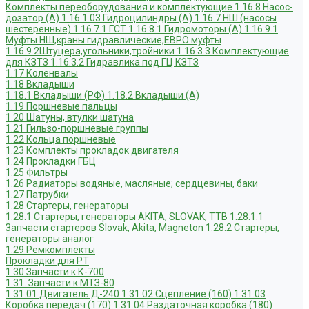
Комплекты переоборудования и комплектующие
1.16.8 Насос-
дозатор (А)
1.16.1.03 Гидроцилиндры (А)
1.16.7 НШ (насосы
шестеренные)
1.16.7.1 ГСТ
1.16.8.1 Гидромоторы (А)
1.16.9.1
Муфты НШ,краны гидравлические,ЕВРО муфты
1.16.9.2Штуцера,угольники,тройники
1.16.3.3 Комплектующие
для КЗТЗ
1.16.3.2 Гидравлика под ГЦ КЗТЗ
1.17 Коленвалы
1.18 Вкладыши
1.18.1 Вкладыши (РФ)
1.18.2 Вкладыши (А)
1.19 Поршневые пальцы
1.20 Шатуны, втулки шатуна
1.21 Гильзо-поршневые группы
1.22 Кольца поршневые
1.23 Комплекты прокладок двигателя
1.24 Прокладки ГБЦ
1.25 Фильтры
1.26 Радиаторы водяные, масляные; сердцевины, баки
1.27 Патрубки
1.28 Стартеры, генераторы
1.28.1 Стартеры, генераторы AKITA, SLOVAK, ТТВ
1.28.1.1
Запчасти стартеров Slovak, Akita, Magneton
1.28.2 Стартеры,
генераторы аналог
1.29 Ремкомплекты
Прокладки для РТ
1.30 Запчасти к К-700
1.31. Запчасти к МТЗ-80
1.31.01 Двигатель Д-240
1.31.02 Сцепление (160)
1.31.03
Коробка передач (170)
1.31.04 Раздаточная коробка (180)