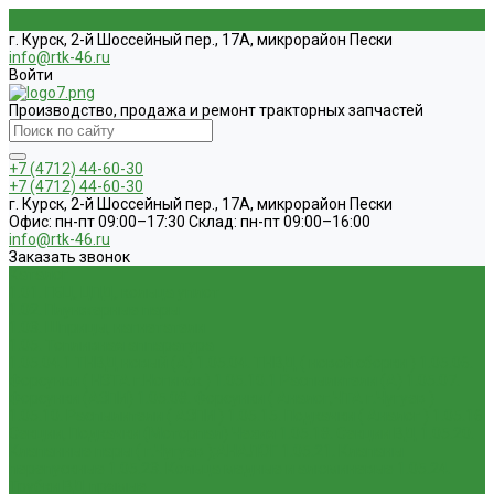
г. Курск, 2-й Шоссейный пер., 17А, микрорайон Пески
info@rtk-46.ru
Войти
Производство, продажа и ремонт тракторных запчастей
+7 (4712) 44-60-30
+7 (4712) 44-60-30
г. Курск, 2-й Шоссейный пер., 17А, микрорайон Пески
Офис: пн-пт 09:00–17:30 Склад: пн-пт 09:00–16:00
info@rtk-46.ru
Заказать звонок
Каталог
1.01. ГБЦ, ЦПД, кольца уплот
1.02. Плунжерные пары
1.03. Шприцы, нагнетатели
1.05. Топливная аппаратура
1.05.04.1 ТНВД новый (А)
1.05.04. ТНВД ( новой сборки )
1.05.06.
Форсунки ( НЗТА г.Ногинск )
1.05.10.1 Распылители (А)
1.05.07.
Форсунки (АЗПИ)
1.05.08. Форсунки ( Аналог,ЧТА г.Чугуев )
1.05.10. Распылители ( АЗПИ )
1.05.15. Подкачки ( Аналог )
1.05.16
Секции, Подкачки (Моторпал) Чехия
1.05.18. Секции ВД
1.05.20.
Клапанные пары ( г.Чугуев );АНАЛОГ
1.05.21. Клапаны
перепускные
1.05.23. Кольца медные и алюминевые
1.05.24.
Трубки ВД прямые