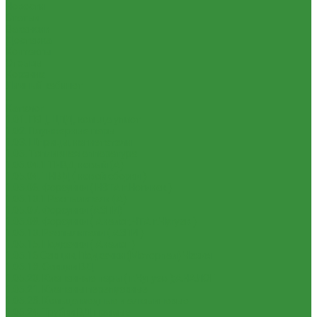
Новости
Статьи
Вакансии
Доставка
Контакты
Отзывы
Корзина
Личный кабинет
...
Каталог
1.01. ГБЦ, ЦПД, кольца уплот
1.02. Плунжерные пары
1.03. Шприцы, нагнетатели
1.05. Топливная аппаратура
1.05.04.1 ТНВД новый (А)
1.05.04. ТНВД ( новой сборки )
1.05.06. Форсунки ( НЗТА г.Ногинск )
1.05.10.1 Распылители (А)
1.05.07. Форсунки (АЗПИ)
1.05.08. Форсунки ( Аналог,ЧТА г.Чугуев )
1.05.10. Распылители ( АЗПИ )
1.05.15. Подкачки ( Аналог )
1.05.16 Секции, Подкачки (Моторпал) Чехия
1.05.18. Секции ВД
1.05.20. Клапанные пары ( г.Чугуев );АНАЛОГ
1.05.21. Клапаны перепускные
1.05.23. Кольца медные и алюминевые
1.05.24. Трубки ВД прямые