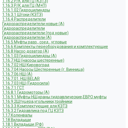
1.16.2 Р/К для ГЦ (КЗТЗ)
1.16.3 Р/К для ГЦ (М+П)
1.16.1.02 Гидроцилиндры
1.16.3.1 Штоки (КЗТЗ)
1.16.4 Распределители
Гидрораспределители новые (А)
Гидрораспределители
Гидрораспределители (под новые)
Гидрораспределители (А)
1.16.5 Муфты разр., соед., угловые
1.16.6 Комплекты переоборудования и комплектующие
1.16.8 Насос-дозатор (А)
1.16.1.03 Гидроцилиндры (А)
1.16.7 НШ (насосы шестеренные)
1.16.7.02 НШ Кировоград
1.16.7.04 Насосы Шестеренные (г. Винница)
1.16.7.06 НШ (А)
1.16.7.01. НШ BELAR
1.16.7.03 НШ (Гидросила)
1.16.7.1 ГСТ
1.16.8.1 Гидромоторы (А)
1.16.9.1 Муфты НШ,краны гидравлические,ЕВРО муфты
1.16.9.2Штуцера,угольники,тройники
1.16.3.3 Комплектующие для КЗТЗ
1.16.3.2 Гидравлика под ГЦ КЗТЗ
1.17 Коленвалы
1.18 Вкладыши
1.18.1 Вкладыши (РФ)