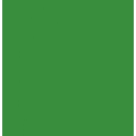
1.06. Сцепление
1.06.1 Валы сцепления
1.06.2 Диски сцепления
1.06.3 Корзины сцепления
1.06.4 Подшипники выжимные
1.28.3 Камеры
1.39.1 Хомуты
1.08 Турбокомпрессоры (Д)
1.09 Пусковой двигатель
1.09.1 Пусковые двигатели
1.09.2 РПД
1.09.3 Запчасти к пусковым двигателям
1.10 Водяные насосы
1.10.1 Водяные насосы ремонт
1.10.2 Водяные насосы новые
1.11 ГУРы
1.12 Фильтры циклонные
1.16 Гидравлика
1.16.1.01 Гидроцилиндры КЗТЗ
1.16.1.04 Гидроцилиндры телескопические (ГЦТ)
1.16.2 Р/К для ГЦ (КЗТЗ)
1.16.3 Р/К для ГЦ (М+П)
1.16.1.02 Гидроцилиндры
1.16.3.1 Штоки (КЗТЗ)
1.16.4 Распределители
Гидрораспределители новые (А)
Гидрораспределители
Гидрораспределители (под новые)