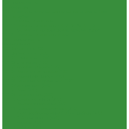
1.24 Прокладки ГБЦ
1.25 Фильтры
1.26 Радиаторы водяные, масляные; сердцевины, баки
1.27 Патрубки
1.28 Стартеры, генераторы
1.28.1 Стартеры, генераторы AKITA, SLOVAK, ТТВ
1.28.1.1 Запчасти стартеров Slovak, Akita, Magneton
1.28.2 Стартеры, генераторы аналог
1.29 Ремкомплекты
Прокладки для РТ
1.30 Запчасти к К-700
1.31. Запчасти к МТЗ-80
1.31.01 Двигатель Д-240
1.31.02 Сцепление (160)
1.31.03 Коробка передач (170)
1.31.04 Раздаточная коробка (180)
1.31.05 Карданный привод (220)
1.31.06 Передний ведущий мост (230)
1.31.07 Задний мост (240)
1.31.08 Рама (280)
1.31.09 Передняя ось (300)
1.31.10 Колеса и ступицы (310)
1.31.11 Рулевое управление (340)
1.31.12 Тормоза и пневмосистема (350)
1.31.13 Электрооборудование (372) и приборы (380)
1.31.14 Отбор мощности (420)
1.31.15 Навеска (460)
1.31.17 Кабина (670)