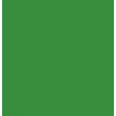
Т-40А, Т-25 (230)
1.37.06. Передача карданная Т-40, Т-25 (240)
1.37.07. Рама Т-40, Т-25 (280)
1.37.08. Передача бортовая Т-40,
Т-25 (290), (39)
1.37.09. Мост перед. невед Т-40, Т-25 (300), (31)
1.37.10. Колеса Т-40, Т-25 (310)
1.37.11. Рулевое управление
Т-40, Т-25 (340), (40)
1.37.12. Тормоза пнев.сист. Т-40, Т-25 (350),
(38)
1.37.13. ВОМ Т-40, Т-25 (420), (41)
1.37.14. Гидравл. сист.
Т-40, Т-25 (461), (22)
1.37.15. Устройство навесн. Т-40, Т-25 (462),
(56)
1.37.16. Кабина и облицовка Т-40, Т-25
1.38 Запчасти к 2ПТС-4, 1ПТС-9
1.39 КРН 2.1
1.40 Подшипники
1.41 Каталоги
1.42 РВД
1.43 Запчасти к СМД-31
1.44 Электрика
1.45 Манжеты
1.46. Разное
1.47 Диски колесные и автошины
1.49 Сельхозтехника
1.50 Ремни
1.51 КАМАЗ,МАЗ
1.52 Масла. Смазки.
ТОВАРЫ СО СКИДКОЙ %
Услуги
Ремонт и реставрация б/у запчастей, узлов и агрегатов
Услуги по ремонту и реставрации запасных частей, узлов и
агрегатов
Компания