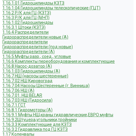
1.16.1.01 Гидроцилиндры КЗТЗ
1.16.1.04 Гидроцилиндры телескопические (ГЦТ)
1.16.2 Р/К для ГЦ (КЗТЗ)
1.16.3 Р/К для ГЦ (М+П)
1.16.1.02 Гидроцилиндры
1.16.3.1 Штоки (КЗТЗ)
1.16.4 Распределители
Гидрораспределители новые (А)
Гидрораспределители
Гидрораспределители (под новые)
Гидрораспределители (А)
1.16.5 Муфты разр., соед., угловые
1.16.6 Комплекты переоборудования и комплектующие
1.16.8 Насос-дозатор (А)
1.16.1.03 Гидроцилиндры (А)
1.16.7 НШ (насосы шестеренные)
1.16.7.02 НШ Кировоград
1.16.7.04 Насосы Шестеренные (г. Винница)
1.16.7.06 НШ (А)
1.16.7.01. НШ BELAR
1.16.7.03 НШ (Гидросила)
1.16.7.1 ГСТ
1.16.8.1 Гидромоторы (А)
1.16.9.1 Муфты НШ,краны гидравлические,ЕВРО муфты
1.16.9.2Штуцера,угольники,тройники
1.16.3.3 Комплектующие для КЗТЗ
1.16.3.2 Гидравлика под ГЦ КЗТЗ
1.17 Коленвалы