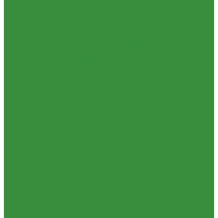
1.37.06. Передача карданная Т-40, Т-25 (240)
1.37.07. Рама Т-40, Т-25 (280)
1.37.08. Передача бортовая Т-40, Т-25 (290), (39)
1.37.09. Мост перед. невед Т-40, Т-25 (300), (31)
1.37.10. Колеса Т-40, Т-25 (310)
1.37.11. Рулевое управление Т-40, Т-25 (340), (40)
1.37.12. Тормоза пнев.сист. Т-40, Т-25 (350), (38)
1.37.13. ВОМ Т-40, Т-25 (420), (41)
1.37.14. Гидравл. сист. Т-40, Т-25 (461), (22)
1.37.15. Устройство навесн. Т-40, Т-25 (462), (56)
1.37.16. Кабина и облицовка Т-40, Т-25
1.38 Запчасти к 2ПТС-4, 1ПТС-9
1.39 КРН 2.1
1.40 Подшипники
1.41 Каталоги
1.42 РВД
1.43 Запчасти к СМД-31
1.44 Электрика
1.45 Манжеты
1.46. Разное
1.47 Диски колесные и автошины
1.49 Сельхозтехника
1.50 Ремни
1.51 КАМАЗ,МАЗ
1.52 Масла. Смазки.
ТОВАРЫ СО СКИДКОЙ %
Услуги
Ремонт и реставрация б/у запчастей, узлов и агрегатов