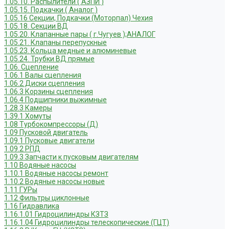
1.05.10. Распылители ( АЗПИ )
1.05.15. Подкачки ( Аналог )
1.05.16 Секции, Подкачки (Моторпал) Чехия
1.05.18. Секции ВД
1.05.20. Клапанные пары ( г.Чугуев );АНАЛОГ
1.05.21. Клапаны перепускные
1.05.23. Кольца медные и алюминевые
1.05.24. Трубки ВД прямые
1.06. Сцепление
1.06.1 Валы сцепления
1.06.2 Диски сцепления
1.06.3 Корзины сцепления
1.06.4 Подшипники выжимные
1.28.3 Камеры
1.39.1 Хомуты
1.08 Турбокомпрессоры (Д)
1.09 Пусковой двигатель
1.09.1 Пусковые двигатели
1.09.2 РПД
1.09.3 Запчасти к пусковым двигателям
1.10 Водяные насосы
1.10.1 Водяные насосы ремонт
1.10.2 Водяные насосы новые
1.11 ГУРы
1.12 Фильтры циклонные
1.16 Гидравлика
1.16.1.01 Гидроцилиндры КЗТЗ
1.16.1.04 Гидроцилиндры телескопические (ГЦТ)