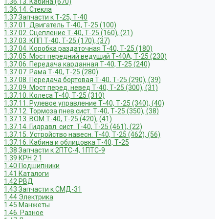
1.36.13. Кабина (670)
1.36.14. Стекла
1.37 Запчасти к Т-25, Т-40
1.37.01. Двигатель Т-40, Т-25 (100)
1.37.02. Сцепление Т-40, Т-25 (160), (21)
1.37.03. КПП Т-40, Т-25 (170), (37)
1.37.04. Коробка раздаточная Т-40, Т-25 (180)
1.37.05. Мост передний ведущий Т-40А, Т-25 (230)
1.37.06. Передача карданная Т-40, Т-25 (240)
1.37.07. Рама Т-40, Т-25 (280)
1.37.08. Передача бортовая Т-40, Т-25 (290), (39)
1.37.09. Мост перед. невед Т-40, Т-25 (300), (31)
1.37.10. Колеса Т-40, Т-25 (310)
1.37.11. Рулевое управление Т-40, Т-25 (340), (40)
1.37.12. Тормоза пнев.сист. Т-40, Т-25 (350), (38)
1.37.13. ВОМ Т-40, Т-25 (420), (41)
1.37.14. Гидравл. сист. Т-40, Т-25 (461), (22)
1.37.15. Устройство навесн. Т-40, Т-25 (462), (56)
1.37.16. Кабина и облицовка Т-40, Т-25
1.38 Запчасти к 2ПТС-4, 1ПТС-9
1.39 КРН 2.1
1.40 Подшипники
1.41 Каталоги
1.42 РВД
1.43 Запчасти к СМД-31
1.44 Электрика
1.45 Манжеты
1.46. Разное