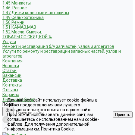
1.45 Манжеты
1.46. Разное
1.47 Диски колесные и автошины
1.49 Сельхозтехника
1.50 Ремни
1.51 КАМАЗ,МАЗ
1.52 Масла. Смазки.
ТОВАРЫ СО СКИДКОЙ %
Услуги
Ремонт и реставрация б/у запчастей, узлов и агрегатов
Услуги по ремонту и реставрации запасных частей, узлов и
агрегатов
Компания
Новости
Статьи
Вакансии
Доставка
Контакты
Отзывы
Корзина
Личный кабинет
Данный веб-сайт использует cookie-файлы в
Поиск
целях предоставления вам лучшего
пользовательского опыта на нашем сайте.
Продолжая использовать данный сайт, вы
Принять
соглашаетесь с использованием нами cookie-
файлов. Для получения дополнительной
информации см.
Политика Cookie
.