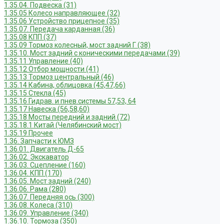
1.35.04. Подвеска (31)
1.35.05 Колесо направляющее (32)
1.35.06 Устройство прицепное (35)
1.35.07. Передача карданная (36)
1.35.08 КПП (37)
1.35.09 Тормоз колесный, мост задний Г (38)
1.35.10. Мост задний с коническими передачами (39)
1.35.11 Управление (40)
1.35.12 Отбор мощности (41)
1.35.13 Тормоз центральный (46)
1.35.14 Кабина, облицовка (45,47,66)
1.35.15 Стекла (45)
1.35.16 Гидрав. и пнев.системы 57,53, 64
1.35.17 Навеска (56,58,60)
1.35.18 Мосты передний и задний (72)
1.35.18.1 Китай (Челябинский мост)
1.35.19 Прочее
1.36. Запчасти к ЮМЗ
1.36.01. Двигатель Д-65
1.36.02. Экскаватор
1.36.03. Сцепление (160)
1.36.04. КПП (170)
1.36.05. Мост задний (240)
1.36.06. Рама (280)
1.36.07. Передняя ось (300)
1.36.08. Колеса (310)
1.36.09. Управление (340)
1.36.10. Тормоза (350)