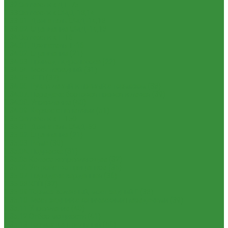
1.32 Запчасти к ДТ-75
1.33 Запчасти к СМД-18,14
1.33.01. Двигатель СМД-14,18
1.33.02. Сцепление СМД-14,18
1.34 Запчасти к Т-16
1.34.01. Двигатель Т-16
1.34.02. Сцепление (21)
1.34.03. Привод гидронасоса (22)
1.34.04. Мост передний (31)
1.34.05. КПП (37)
1.34.06. Рукав левый и правый с тормозом (38)
1.34.07. Передача бортовая правая и левая (39)
1.34.08. Управление (40)
1.34.09. Каркас с панелями (51)
1.35 Запчасти к Т-150
1.35.01. Двигатель СМД-60
1.35.02. Сцепление (21)
1.35.03. Рама (30)
1.35.04. Подвеска (31)
1.35.05 Колесо направляющее (32)
1.35.06 Устройство прицепное (35)
1.35.07. Передача карданная (36)
1.35.08 КПП (37)
1.35.09 Тормоз колесный, мост задний Г (38)
1.35.10. Мост задний с коническими передачами (39)
1.35.11 Управление (40)
1.35.12 Отбор мощности (41)
1.35.13 Тормоз центральный (46)