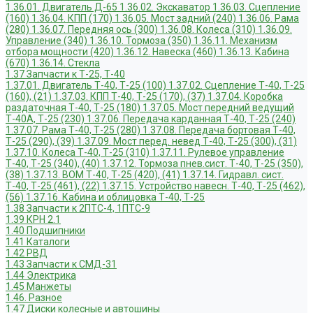
1.36.01. Двигатель Д-65
1.36.02. Экскаватор
1.36.03. Сцепление
(160)
1.36.04. КПП (170)
1.36.05. Мост задний (240)
1.36.06. Рама
(280)
1.36.07. Передняя ось (300)
1.36.08. Колеса (310)
1.36.09.
Управление (340)
1.36.10. Тормоза (350)
1.36.11. Механизм
отбора мощности (420)
1.36.12. Навеска (460)
1.36.13. Кабина
(670)
1.36.14. Стекла
1.37 Запчасти к Т-25, Т-40
1.37.01. Двигатель Т-40, Т-25 (100)
1.37.02. Сцепление Т-40, Т-25
(160), (21)
1.37.03. КПП Т-40, Т-25 (170), (37)
1.37.04. Коробка
раздаточная Т-40, Т-25 (180)
1.37.05. Мост передний ведущий
Т-40А, Т-25 (230)
1.37.06. Передача карданная Т-40, Т-25 (240)
1.37.07. Рама Т-40, Т-25 (280)
1.37.08. Передача бортовая Т-40,
Т-25 (290), (39)
1.37.09. Мост перед. невед Т-40, Т-25 (300), (31)
1.37.10. Колеса Т-40, Т-25 (310)
1.37.11. Рулевое управление
Т-40, Т-25 (340), (40)
1.37.12. Тормоза пнев.сист. Т-40, Т-25 (350),
(38)
1.37.13. ВОМ Т-40, Т-25 (420), (41)
1.37.14. Гидравл. сист.
Т-40, Т-25 (461), (22)
1.37.15. Устройство навесн. Т-40, Т-25 (462),
(56)
1.37.16. Кабина и облицовка Т-40, Т-25
1.38 Запчасти к 2ПТС-4, 1ПТС-9
1.39 КРН 2.1
1.40 Подшипники
1.41 Каталоги
1.42 РВД
1.43 Запчасти к СМД-31
1.44 Электрика
1.45 Манжеты
1.46. Разное
1.47 Диски колесные и автошины