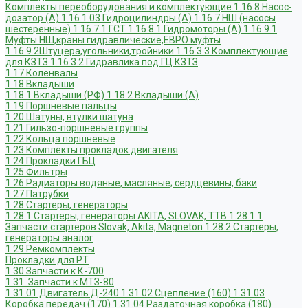
Комплекты переоборудования и комплектующие
1.16.8 Насос-
дозатор (А)
1.16.1.03 Гидроцилиндры (А)
1.16.7 НШ (насосы
шестеренные)
1.16.7.1 ГСТ
1.16.8.1 Гидромоторы (А)
1.16.9.1
Муфты НШ,краны гидравлические,ЕВРО муфты
1.16.9.2Штуцера,угольники,тройники
1.16.3.3 Комплектующие
для КЗТЗ
1.16.3.2 Гидравлика под ГЦ КЗТЗ
1.17 Коленвалы
1.18 Вкладыши
1.18.1 Вкладыши (РФ)
1.18.2 Вкладыши (А)
1.19 Поршневые пальцы
1.20 Шатуны, втулки шатуна
1.21 Гильзо-поршневые группы
1.22 Кольца поршневые
1.23 Комплекты прокладок двигателя
1.24 Прокладки ГБЦ
1.25 Фильтры
1.26 Радиаторы водяные, масляные; сердцевины, баки
1.27 Патрубки
1.28 Стартеры, генераторы
1.28.1 Стартеры, генераторы AKITA, SLOVAK, ТТВ
1.28.1.1
Запчасти стартеров Slovak, Akita, Magneton
1.28.2 Стартеры,
генераторы аналог
1.29 Ремкомплекты
Прокладки для РТ
1.30 Запчасти к К-700
1.31. Запчасти к МТЗ-80
1.31.01 Двигатель Д-240
1.31.02 Сцепление (160)
1.31.03
Коробка передач (170)
1.31.04 Раздаточная коробка (180)