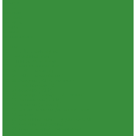
Новости
Статьи
Вакансии
Доставка
Контакты
Отзывы
Корзина
Личный кабинет
...
Каталог
1.01. ГБЦ, ЦПД, кольца уплот
1.02. Плунжерные пары
1.03. Шприцы, нагнетатели
1.05. Топливная аппаратура
1.05.04.1 ТНВД новый (А)
1.05.04. ТНВД ( новой сборки )
1.05.06. Форсунки ( НЗТА г.Ногинск )
1.05.10.1 Распылители (А)
1.05.07. Форсунки (АЗПИ)
1.05.08. Форсунки ( Аналог,ЧТА г.Чугуев )
1.05.10. Распылители ( АЗПИ )
1.05.15. Подкачки ( Аналог )
1.05.16 Секции, Подкачки (Моторпал) Чехия
1.05.18. Секции ВД
1.05.20. Клапанные пары ( г.Чугуев );АНАЛОГ
1.05.21. Клапаны перепускные
1.05.23. Кольца медные и алюминевые
1.05.24. Трубки ВД прямые