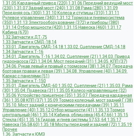
1.31.05 Карданный привод (220)
1.31.06 Передний ведущий мост
(230)
1.31.07 Задний мост (240)
1.31.08 Рама (280)
1.31.09
Передняя ось (300)
1.31.10 Колеса и ступицы (310)
1.31.11
Рулевое управление (340)
1.31.12 Тормоза и пневмосистема
(350)
1.31.13 Электрооборудование (372) и приборы (380)
1.31.14 Отбор мощности (420)
1.31.15 Навеска (460)
1.31.17
Кабина (670)
1.32 Запчасти к ДТ-75
1.33 Запчасти к СМД-18,14
1.33.01. Двигатель СМД-14,18
1.33.02. Сцепление СМД-14,18
1.34 Запчасти к Т-16
1.34.01. Двигатель Т-16
1.34.02. Сцепление (21)
1.34.03. Привод
гидронасоса (22)
1.34.04. Мост передний (31)
1.34.05. КПП (37)
1.34.06. Рукав левый и правый с тормозом (38)
1.34.07. Передача
бортовая правая и левая (39)
1.34.08. Управление (40)
1.34.09.
Каркас с панелями (51)
1.35 Запчасти к Т-150
1.35.01. Двигатель СМД-60
1.35.02. Сцепление (21)
1.35.03. Рама
(30)
1.35.04. Подвеска (31)
1.35.05 Колесо направляющее (32)
1.35.06 Устройство прицепное (35)
1.35.07. Передача карданная
(36)
1.35.08 КПП (37)
1.35.09 Тормоз колесный, мост задний Г (38)
1.35.10. Мост задний с коническими передачами (39)
1.35.11
Управление (40)
1.35.12 Отбор мощности (41)
1.35.13 Тормоз
центральный (46)
1.35.14 Кабина, облицовка (45,47,66)
1.35.15
Стекла (45)
1.35.16 Гидрав. и пнев.системы 57,53, 64
1.35.17
Навеска (56,58,60)
1.35.18 Мосты передний и задний (72)
1.35.19
Прочее
1.36. Запчасти к ЮМЗ