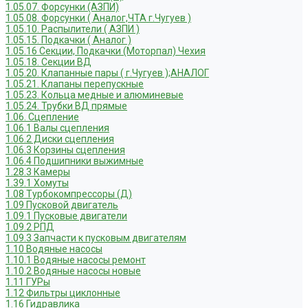
1.05.07. Форсунки (АЗПИ)
1.05.08. Форсунки ( Аналог,ЧТА г.Чугуев )
1.05.10. Распылители ( АЗПИ )
1.05.15. Подкачки ( Аналог )
1.05.16 Секции, Подкачки (Моторпал) Чехия
1.05.18. Секции ВД
1.05.20. Клапанные пары ( г.Чугуев );АНАЛОГ
1.05.21. Клапаны перепускные
1.05.23. Кольца медные и алюминевые
1.05.24. Трубки ВД прямые
1.06. Сцепление
1.06.1 Валы сцепления
1.06.2 Диски сцепления
1.06.3 Корзины сцепления
1.06.4 Подшипники выжимные
1.28.3 Камеры
1.39.1 Хомуты
1.08 Турбокомпрессоры (Д)
1.09 Пусковой двигатель
1.09.1 Пусковые двигатели
1.09.2 РПД
1.09.3 Запчасти к пусковым двигателям
1.10 Водяные насосы
1.10.1 Водяные насосы ремонт
1.10.2 Водяные насосы новые
1.11 ГУРы
1.12 Фильтры циклонные
1.16 Гидравлика