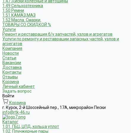
1.47 Диски колесные и автошины
1.49 Сельхозтехника
1.50 Ремни
1.51 КАМАЗ,МАЗ
1.52 Масла. Смазки.
ТОВАРЫ СО СКИДКОЙ %
Услуги
Ремонт и реставрация б/у запчастей, узлов и агрегатов
Услуги по ремонту и реставрации запасных частей, узлов и
агрегатов
Компания
Новости
Статьи
Вакансии
Доставка
Контакты
Отзывы
Корзина
Личный кабинет
Задать вопрос
Войти
Корзина
г. Курск, 2-й Шоссейный пер., 17А, микрорайон Пески
info@rtk-46.ru
Каталог
1.01. ГБЦ, ЦПД, кольца уплот
1.02. Плунжерные пары