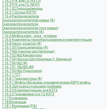
1.16.2 Р/К для ГЦ (КЗТЗ)
1.16.3 Р/К для ГЦ (М+П)
1.16.1.02 Гидроцилиндры
1.16.3.1 Штоки (КЗТЗ)
1.16.4 Распределители
Гидрораспределители новые (А)
Гидрораспределители
Гидрораспределители (под новые)
Гидрораспределители (А)
1.16.5 Муфты разр., соед., угловые
1.16.6 Комплекты переоборудования и комплектующие
1.16.8 Насос-дозатор (А)
1.16.1.03 Гидроцилиндры (А)
1.16.7 НШ (насосы шестеренные)
1.16.7.02 НШ Кировоград
1.16.7.04 Насосы Шестеренные (г. Винница)
1.16.7.06 НШ (А)
1.16.7.01. НШ BELAR
1.16.7.03 НШ (Гидросила)
1.16.7.1 ГСТ
1.16.8.1 Гидромоторы (А)
1.16.9.1 Муфты НШ,краны гидравлические,ЕВРО муфты
1.16.9.2Штуцера,угольники,тройники
1.16.3.3 Комплектующие для КЗТЗ
1.16.3.2 Гидравлика под ГЦ КЗТЗ
1.17 Коленвалы
1.18 Вкладыши
1.18.1 Вкладыши (РФ)