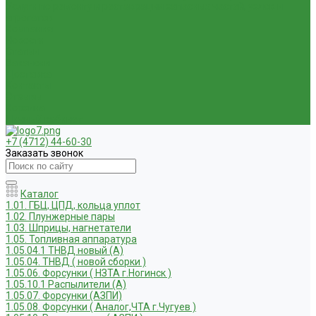
Услуги по ремонту и реставрации запасных частей, узлов и
агрегатов
Компания
Новости
Статьи
Вакансии
Доставка
Контакты
Отзывы
Корзина
Личный кабинет
+7 (4712) 44-60-30
Заказать звонок
Каталог
1.01. ГБЦ, ЦПД, кольца уплот
1.02. Плунжерные пары
1.03. Шприцы, нагнетатели
1.05. Топливная аппаратура
1.05.04.1 ТНВД новый (А)
1.05.04. ТНВД ( новой сборки )
1.05.06. Форсунки ( НЗТА г.Ногинск )
1.05.10.1 Распылители (А)
1.05.07. Форсунки (АЗПИ)
1.05.08. Форсунки ( Аналог,ЧТА г.Чугуев )