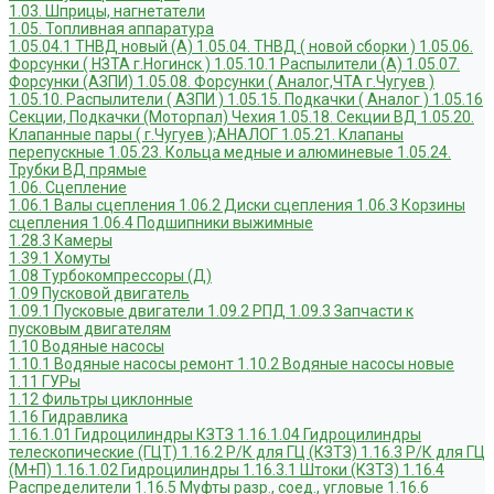
1.03. Шприцы, нагнетатели
1.05. Топливная аппаратура
1.05.04.1 ТНВД новый (А)
1.05.04. ТНВД ( новой сборки )
1.05.06.
Форсунки ( НЗТА г.Ногинск )
1.05.10.1 Распылители (А)
1.05.07.
Форсунки (АЗПИ)
1.05.08. Форсунки ( Аналог,ЧТА г.Чугуев )
1.05.10. Распылители ( АЗПИ )
1.05.15. Подкачки ( Аналог )
1.05.16
Секции, Подкачки (Моторпал) Чехия
1.05.18. Секции ВД
1.05.20.
Клапанные пары ( г.Чугуев );АНАЛОГ
1.05.21. Клапаны
перепускные
1.05.23. Кольца медные и алюминевые
1.05.24.
Трубки ВД прямые
1.06. Сцепление
1.06.1 Валы сцепления
1.06.2 Диски сцепления
1.06.3 Корзины
сцепления
1.06.4 Подшипники выжимные
1.28.3 Камеры
1.39.1 Хомуты
1.08 Турбокомпрессоры (Д)
1.09 Пусковой двигатель
1.09.1 Пусковые двигатели
1.09.2 РПД
1.09.3 Запчасти к
пусковым двигателям
1.10 Водяные насосы
1.10.1 Водяные насосы ремонт
1.10.2 Водяные насосы новые
1.11 ГУРы
1.12 Фильтры циклонные
1.16 Гидравлика
1.16.1.01 Гидроцилиндры КЗТЗ
1.16.1.04 Гидроцилиндры
телескопические (ГЦТ)
1.16.2 Р/К для ГЦ (КЗТЗ)
1.16.3 Р/К для ГЦ
(М+П)
1.16.1.02 Гидроцилиндры
1.16.3.1 Штоки (КЗТЗ)
1.16.4
Распределители
1.16.5 Муфты разр., соед., угловые
1.16.6