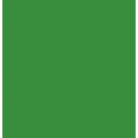
Гидрораспределители (А)
1.16.5 Муфты разр., соед., угловые
1.16.6 Комплекты переоборудования и комплектующие
1.16.8 Насос-дозатор (А)
1.16.1.03 Гидроцилиндры (А)
1.16.7 НШ (насосы шестеренные)
1.16.7.02 НШ Кировоград
1.16.7.04 Насосы Шестеренные (г. Винница)
1.16.7.06 НШ (А)
1.16.7.01. НШ BELAR
1.16.7.03 НШ (Гидросила)
1.16.7.1 ГСТ
1.16.8.1 Гидромоторы (А)
1.16.9.1 Муфты НШ,краны гидравлические,ЕВРО муфты
1.16.9.2Штуцера,угольники,тройники
1.16.3.3 Комплектующие для КЗТЗ
1.16.3.2 Гидравлика под ГЦ КЗТЗ
1.17 Коленвалы
1.18 Вкладыши
1.18.1 Вкладыши (РФ)
1.18.1.1 Вкладыши ЗПС (РФ)
1.18.1.2 Вкладыши Дайдо (РФ)
1.18.2 Вкладыши (А)
1.19 Поршневые пальцы
1.20 Шатуны, втулки шатуна
1.21 Гильзо-поршневые группы
1.22 Кольца поршневые
1.23 Комплекты прокладок двигателя