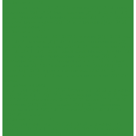
1.34 Запчасти к Т-16
1.34.01. Двигатель Т-16
1.34.02. Сцепление (21)
1.34.03. Привод
гидронасоса (22)
1.34.04. Мост передний (31)
1.34.05. КПП (37)
1.34.06. Рукав левый и правый с тормозом (38)
1.34.07. Передача
бортовая правая и левая (39)
1.34.08. Управление (40)
1.34.09.
Каркас с панелями (51)
1.35 Запчасти к Т-150
1.35.01. Двигатель СМД-60
1.35.02. Сцепление (21)
1.35.03. Рама
(30)
1.35.04. Подвеска (31)
1.35.05 Колесо направляющее (32)
1.35.06 Устройство прицепное (35)
1.35.07. Передача карданная
(36)
1.35.08 КПП (37)
1.35.09 Тормоз колесный, мост задний Г (38)
1.35.10. Мост задний с коническими передачами (39)
1.35.11
Управление (40)
1.35.12 Отбор мощности (41)
1.35.13 Тормоз
центральный (46)
1.35.14 Кабина, облицовка (45,47,66)
1.35.15
Стекла (45)
1.35.16 Гидрав. и пнев.системы 57,53, 64
1.35.17
Навеска (56,58,60)
1.35.18 Мосты передний и задний (72)
1.35.19
Прочее
1.36. Запчасти к ЮМЗ
1.36.01. Двигатель Д-65
1.36.02. Экскаватор
1.36.03. Сцепление
(160)
1.36.04. КПП (170)
1.36.05. Мост задний (240)
1.36.06. Рама
(280)
1.36.07. Передняя ось (300)
1.36.08. Колеса (310)
1.36.09.
Управление (340)
1.36.10. Тормоза (350)
1.36.11. Механизм
отбора мощности (420)
1.36.12. Навеска (460)
1.36.13. Кабина
(670)
1.36.14. Стекла
1.37 Запчасти к Т-25, Т-40
1.37.01. Двигатель Т-40, Т-25 (100)
1.37.02. Сцепление Т-40, Т-25
(160), (21)
1.37.03. КПП Т-40, Т-25 (170), (37)
1.37.04. Коробка
раздаточная Т-40, Т-25 (180)
1.37.05. Мост передний ведущий