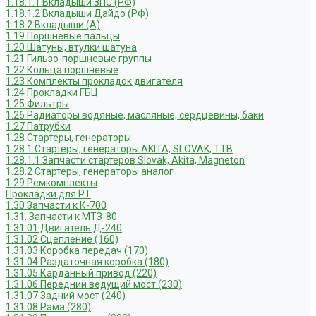
1.18.1.1 Вкладыши ЗПС (РФ)
1.18.1.2 Вкладыши Дайдо (РФ)
1.18.2 Вкладыши (А)
1.19 Поршневые пальцы
1.20 Шатуны, втулки шатуна
1.21 Гильзо-поршневые группы
1.22 Кольца поршневые
1.23 Комплекты прокладок двигателя
1.24 Прокладки ГБЦ
1.25 Фильтры
1.26 Радиаторы водяные, масляные; сердцевины, баки
1.27 Патрубки
1.28 Стартеры, генераторы
1.28.1 Стартеры, генераторы AKITA, SLOVAK, ТТВ
1.28.1.1 Запчасти стартеров Slovak, Akita, Magneton
1.28.2 Стартеры, генераторы аналог
1.29 Ремкомплекты
Прокладки для РТ
1.30 Запчасти к К-700
1.31. Запчасти к МТЗ-80
1.31.01 Двигатель Д-240
1.31.02 Сцепление (160)
1.31.03 Коробка передач (170)
1.31.04 Раздаточная коробка (180)
1.31.05 Карданный привод (220)
1.31.06 Передний ведущий мост (230)
1.31.07 Задний мост (240)
1.31.08 Рама (280)