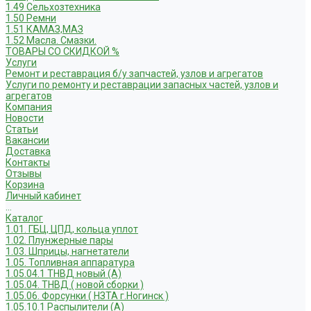
1.49 Сельхозтехника
1.50 Ремни
1.51 КАМАЗ,МАЗ
1.52 Масла. Смазки.
ТОВАРЫ СО СКИДКОЙ %
Услуги
Ремонт и реставрация б/у запчастей, узлов и агрегатов
Услуги по ремонту и реставрации запасных частей, узлов и
агрегатов
Компания
Новости
Статьи
Вакансии
Доставка
Контакты
Отзывы
Корзина
Личный кабинет
...
Каталог
1.01. ГБЦ, ЦПД, кольца уплот
1.02. Плунжерные пары
1.03. Шприцы, нагнетатели
1.05. Топливная аппаратура
1.05.04.1 ТНВД новый (А)
1.05.04. ТНВД ( новой сборки )
1.05.06. Форсунки ( НЗТА г.Ногинск )
1.05.10.1 Распылители (А)