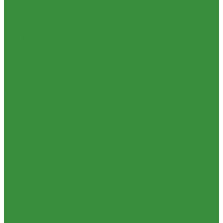
1.20 Шатуны, втулки шатуна
1.21 Гильзо-поршневые группы
1.22 Кольца поршневые
1.23 Комплекты прокладок двигателя
1.24 Прокладки ГБЦ
1.25 Фильтры
1.26 Радиаторы водяные, масляные; сердцевины, баки
1.27 Патрубки
1.28 Стартеры, генераторы
1.28.1 Стартеры, генераторы AKITA, SLOVAK, ТТВ
1.28.1.1
Запчасти стартеров Slovak, Akita, Magneton
1.28.2 Стартеры,
генераторы аналог
1.29 Ремкомплекты
Прокладки для РТ
1.30 Запчасти к К-700
1.31. Запчасти к МТЗ-80
1.31.01 Двигатель Д-240
1.31.02 Сцепление (160)
1.31.03
Коробка передач (170)
1.31.04 Раздаточная коробка (180)
1.31.05 Карданный привод (220)
1.31.06 Передний ведущий мост
(230)
1.31.07 Задний мост (240)
1.31.08 Рама (280)
1.31.09
Передняя ось (300)
1.31.10 Колеса и ступицы (310)
1.31.11
Рулевое управление (340)
1.31.12 Тормоза и пневмосистема
(350)
1.31.13 Электрооборудование (372) и приборы (380)
1.31.14 Отбор мощности (420)
1.31.15 Навеска (460)
1.31.17
Кабина (670)
1.32 Запчасти к ДТ-75
1.33 Запчасти к СМД-18,14
1.33.01. Двигатель СМД-14,18
1.33.02. Сцепление СМД-14,18