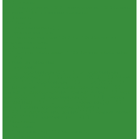
1.06. Сцепление
1.06.1 Валы сцепления
1.06.2 Диски сцепления
1.06.3 Корзины
сцепления
1.06.4 Подшипники выжимные
1.28.3 Камеры
1.39.1 Хомуты
1.08 Турбокомпрессоры (Д)
1.09 Пусковой двигатель
1.09.1 Пусковые двигатели
1.09.2 РПД
1.09.3 Запчасти к
пусковым двигателям
1.10 Водяные насосы
1.10.1 Водяные насосы ремонт
1.10.2 Водяные насосы новые
1.11 ГУРы
1.12 Фильтры циклонные
1.16 Гидравлика
1.16.1.01 Гидроцилиндры КЗТЗ
1.16.1.04 Гидроцилиндры
телескопические (ГЦТ)
1.16.2 Р/К для ГЦ (КЗТЗ)
1.16.3 Р/К для ГЦ
(М+П)
1.16.1.02 Гидроцилиндры
1.16.3.1 Штоки (КЗТЗ)
1.16.4
Распределители
1.16.5 Муфты разр., соед., угловые
1.16.6
Комплекты переоборудования и комплектующие
1.16.8 Насос-
дозатор (А)
1.16.1.03 Гидроцилиндры (А)
1.16.7 НШ (насосы
шестеренные)
1.16.7.1 ГСТ
1.16.8.1 Гидромоторы (А)
1.16.9.1
Муфты НШ,краны гидравлические,ЕВРО муфты
1.16.9.2Штуцера,угольники,тройники
1.16.3.3 Комплектующие
для КЗТЗ
1.16.3.2 Гидравлика под ГЦ КЗТЗ
1.17 Коленвалы
1.18 Вкладыши
1.18.1 Вкладыши (РФ)
1.18.2 Вкладыши (А)
1.19 Поршневые пальцы