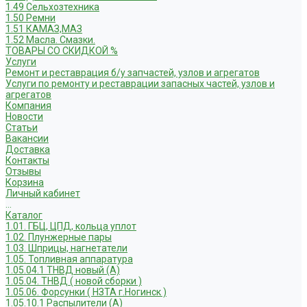
1.49 Сельхозтехника
1.50 Ремни
1.51 КАМАЗ,МАЗ
1.52 Масла. Смазки.
ТОВАРЫ СО СКИДКОЙ %
Услуги
Ремонт и реставрация б/у запчастей, узлов и агрегатов
Услуги по ремонту и реставрации запасных частей, узлов и
агрегатов
Компания
Новости
Статьи
Вакансии
Доставка
Контакты
Отзывы
Корзина
Личный кабинет
...
Каталог
1.01. ГБЦ, ЦПД, кольца уплот
1.02. Плунжерные пары
1.03. Шприцы, нагнетатели
1.05. Топливная аппаратура
1.05.04.1 ТНВД новый (А)
1.05.04. ТНВД ( новой сборки )
1.05.06. Форсунки ( НЗТА г.Ногинск )
1.05.10.1 Распылители (А)