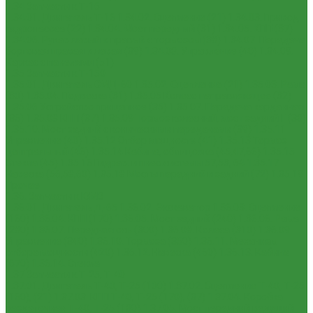
1.34 Запчасти к Т-16
1.34.01. Двигатель Т-16
1.34.02. Сцепление (21)
1.34.03. Привод
гидронасоса (22)
1.34.04. Мост передний (31)
1.34.05. КПП (37)
1.34.06. Рукав левый и правый с тормозом (38)
1.34.07. Передача
бортовая правая и левая (39)
1.34.08. Управление (40)
1.34.09.
Каркас с панелями (51)
1.35 Запчасти к Т-150
1.35.01. Двигатель СМД-60
1.35.02. Сцепление (21)
1.35.03. Рама
(30)
1.35.04. Подвеска (31)
1.35.05 Колесо направляющее (32)
1.35.06 Устройство прицепное (35)
1.35.07. Передача карданная
(36)
1.35.08 КПП (37)
1.35.09 Тормоз колесный, мост задний Г (38)
1.35.10. Мост задний с коническими передачами (39)
1.35.11
Управление (40)
1.35.12 Отбор мощности (41)
1.35.13 Тормоз
центральный (46)
1.35.14 Кабина, облицовка (45,47,66)
1.35.15
Стекла (45)
1.35.16 Гидрав. и пнев.системы 57,53, 64
1.35.17
Навеска (56,58,60)
1.35.18 Мосты передний и задний (72)
1.35.19
Прочее
1.36. Запчасти к ЮМЗ
1.36.01. Двигатель Д-65
1.36.02. Экскаватор
1.36.03. Сцепление
(160)
1.36.04. КПП (170)
1.36.05. Мост задний (240)
1.36.06. Рама
(280)
1.36.07. Передняя ось (300)
1.36.08. Колеса (310)
1.36.09.
Управление (340)
1.36.10. Тормоза (350)
1.36.11. Механизм
отбора мощности (420)
1.36.12. Навеска (460)
1.36.13. Кабина
(670)
1.36.14. Стекла
1.37 Запчасти к Т-25, Т-40
1.37.01. Двигатель Т-40, Т-25 (100)
1.37.02. Сцепление Т-40, Т-25
(160), (21)
1.37.03. КПП Т-40, Т-25 (170), (37)
1.37.04. Коробка
раздаточная Т-40, Т-25 (180)
1.37.05. Мост передний ведущий