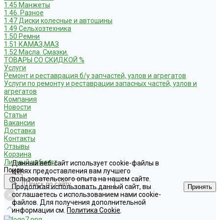
1.45 Манжеты
1.46. Разное
1.47 Диски колесные и автошины
1.49 Сельхозтехника
1.50 Ремни
1.51 КАМАЗ,МАЗ
1.52 Масла. Смазки.
ТОВАРЫ СО СКИДКОЙ %
Услуги
Ремонт и реставрация б/у запчастей, узлов и агрегатов
Услуги по ремонту и реставрации запасных частей, узлов и
агрегатов
Компания
Новости
Статьи
Вакансии
Доставка
Контакты
Отзывы
Корзина
Личный кабинет
Данный веб-сайт использует cookie-файлы в
Поиск
целях предоставления вам лучшего
пользовательского опыта на нашем сайте.
Продолжая использовать данный сайт, вы
Принять
соглашаетесь с использованием нами cookie-
файлов. Для получения дополнительной
информации см.
Политика Cookie
.