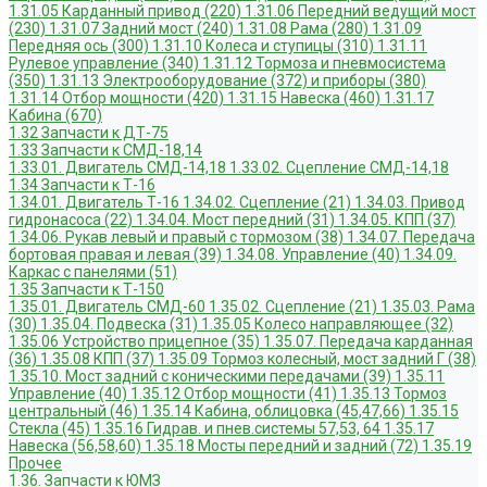
1.31.05 Карданный привод (220)
1.31.06 Передний ведущий мост
(230)
1.31.07 Задний мост (240)
1.31.08 Рама (280)
1.31.09
Передняя ось (300)
1.31.10 Колеса и ступицы (310)
1.31.11
Рулевое управление (340)
1.31.12 Тормоза и пневмосистема
(350)
1.31.13 Электрооборудование (372) и приборы (380)
1.31.14 Отбор мощности (420)
1.31.15 Навеска (460)
1.31.17
Кабина (670)
1.32 Запчасти к ДТ-75
1.33 Запчасти к СМД-18,14
1.33.01. Двигатель СМД-14,18
1.33.02. Сцепление СМД-14,18
1.34 Запчасти к Т-16
1.34.01. Двигатель Т-16
1.34.02. Сцепление (21)
1.34.03. Привод
гидронасоса (22)
1.34.04. Мост передний (31)
1.34.05. КПП (37)
1.34.06. Рукав левый и правый с тормозом (38)
1.34.07. Передача
бортовая правая и левая (39)
1.34.08. Управление (40)
1.34.09.
Каркас с панелями (51)
1.35 Запчасти к Т-150
1.35.01. Двигатель СМД-60
1.35.02. Сцепление (21)
1.35.03. Рама
(30)
1.35.04. Подвеска (31)
1.35.05 Колесо направляющее (32)
1.35.06 Устройство прицепное (35)
1.35.07. Передача карданная
(36)
1.35.08 КПП (37)
1.35.09 Тормоз колесный, мост задний Г (38)
1.35.10. Мост задний с коническими передачами (39)
1.35.11
Управление (40)
1.35.12 Отбор мощности (41)
1.35.13 Тормоз
центральный (46)
1.35.14 Кабина, облицовка (45,47,66)
1.35.15
Стекла (45)
1.35.16 Гидрав. и пнев.системы 57,53, 64
1.35.17
Навеска (56,58,60)
1.35.18 Мосты передний и задний (72)
1.35.19
Прочее
1.36. Запчасти к ЮМЗ