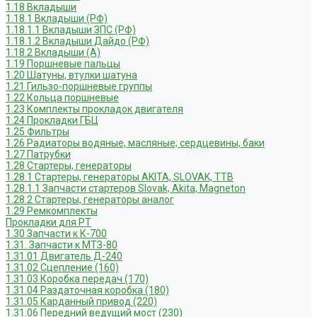
1.18 Вкладыши
1.18.1 Вкладыши (РФ)
1.18.1.1 Вкладыши ЗПС (РФ)
1.18.1.2 Вкладыши Дайдо (РФ)
1.18.2 Вкладыши (А)
1.19 Поршневые пальцы
1.20 Шатуны, втулки шатуна
1.21 Гильзо-поршневые группы
1.22 Кольца поршневые
1.23 Комплекты прокладок двигателя
1.24 Прокладки ГБЦ
1.25 Фильтры
1.26 Радиаторы водяные, масляные; сердцевины, баки
1.27 Патрубки
1.28 Стартеры, генераторы
1.28.1 Стартеры, генераторы AKITA, SLOVAK, ТТВ
1.28.1.1 Запчасти стартеров Slovak, Akita, Magneton
1.28.2 Стартеры, генераторы аналог
1.29 Ремкомплекты
Прокладки для РТ
1.30 Запчасти к К-700
1.31. Запчасти к МТЗ-80
1.31.01 Двигатель Д-240
1.31.02 Сцепление (160)
1.31.03 Коробка передач (170)
1.31.04 Раздаточная коробка (180)
1.31.05 Карданный привод (220)
1.31.06 Передний ведущий мост (230)