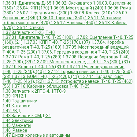
1.36.01. Двигатель Д-65
1.36.02. Экскаватор
1.36.03. Сцепление
(160)
1.36.04. КПП (170)
1.36.05. Мост задний (240)
1.36.06. Рама
(280)
1.36.07. Передняя ось (300)
1.36.08. Колеса (310)
1.36.09.
Управление (340)
1.36.10. Тормоза (350)
1.36.11. Механизм
отбора мощности (420)
1.36.12. Навеска (460)
1.36.13. Кабина
(670)
1.36.14. Стекла
1.37 Запчасти к Т-25, Т-40
1.37.01. Двигатель Т-40, Т-25 (100)
1.37.02. Сцепление Т-40, Т-25
(160), (21)
1.37.03. КПП Т-40, Т-25 (170), (37)
1.37.04. Коробка
раздаточная Т-40, Т-25 (180)
1.37.05. Мост передний ведущий
Т-40А, Т-25 (230)
1.37.06. Передача карданная Т-40, Т-25 (240)
1.37.07. Рама Т-40, Т-25 (280)
1.37.08. Передача бортовая Т-40,
Т-25 (290), (39)
1.37.09. Мост перед. невед Т-40, Т-25 (300), (31)
1.37.10. Колеса Т-40, Т-25 (310)
1.37.11. Рулевое управление
Т-40, Т-25 (340), (40)
1.37.12. Тормоза пнев.сист. Т-40, Т-25 (350),
(38)
1.37.13. ВОМ Т-40, Т-25 (420), (41)
1.37.14. Гидравл. сист.
Т-40, Т-25 (461), (22)
1.37.15. Устройство навесн. Т-40, Т-25 (462),
(56)
1.37.16. Кабина и облицовка Т-40, Т-25
1.38 Запчасти к 2ПТС-4, 1ПТС-9
1.39 КРН 2.1
1.40 Подшипники
1.41 Каталоги
1.42 РВД
1.43 Запчасти к СМД-31
1.44 Электрика
1.45 Манжеты
1.46. Разное
1.47 Диски колесные и автошины