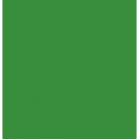
1.06. Сцепление
1.06.1 Валы сцепления
1.06.2 Диски сцепления
1.06.3 Корзины сцепления
1.06.4 Подшипники выжимные
1.28.3 Камеры
1.39.1 Хомуты
1.08 Турбокомпрессоры (Д)
1.09 Пусковой двигатель
1.09.1 Пусковые двигатели
1.09.2 РПД
1.09.3 Запчасти к пусковым двигателям
1.10 Водяные насосы
1.10.1 Водяные насосы ремонт
1.10.2 Водяные насосы новые
1.11 ГУРы
1.12 Фильтры циклонные
1.16 Гидравлика
1.16.1.01 Гидроцилиндры КЗТЗ
1.16.1.04 Гидроцилиндры телескопические (ГЦТ)
1.16.2 Р/К для ГЦ (КЗТЗ)
1.16.3 Р/К для ГЦ (М+П)
1.16.1.02 Гидроцилиндры
1.16.3.1 Штоки (КЗТЗ)
1.16.4 Распределители
Гидрораспределители новые (А)
Гидрораспределители
Гидрораспределители (под новые)