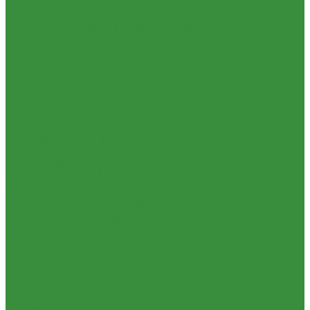
1.06. Сцепление
1.06.1 Валы сцепления
1.06.2 Диски сцепления
1.06.3 Корзины
сцепления
1.06.4 Подшипники выжимные
1.28.3 Камеры
1.39.1 Хомуты
1.08 Турбокомпрессоры (Д)
1.09 Пусковой двигатель
1.09.1 Пусковые двигатели
1.09.2 РПД
1.09.3 Запчасти к
пусковым двигателям
1.10 Водяные насосы
1.10.1 Водяные насосы ремонт
1.10.2 Водяные насосы новые
1.11 ГУРы
1.12 Фильтры циклонные
1.16 Гидравлика
1.16.1.01 Гидроцилиндры КЗТЗ
1.16.1.04 Гидроцилиндры
телескопические (ГЦТ)
1.16.2 Р/К для ГЦ (КЗТЗ)
1.16.3 Р/К для ГЦ
(М+П)
1.16.1.02 Гидроцилиндры
1.16.3.1 Штоки (КЗТЗ)
1.16.4
Распределители
1.16.5 Муфты разр., соед., угловые
1.16.6
Комплекты переоборудования и комплектующие
1.16.8 Насос-
дозатор (А)
1.16.1.03 Гидроцилиндры (А)
1.16.7 НШ (насосы
шестеренные)
1.16.7.1 ГСТ
1.16.8.1 Гидромоторы (А)
1.16.9.1
Муфты НШ,краны гидравлические,ЕВРО муфты
1.16.9.2Штуцера,угольники,тройники
1.16.3.3 Комплектующие
для КЗТЗ
1.16.3.2 Гидравлика под ГЦ КЗТЗ
1.17 Коленвалы
1.18 Вкладыши
1.18.1 Вкладыши (РФ)
1.18.2 Вкладыши (А)
1.19 Поршневые пальцы