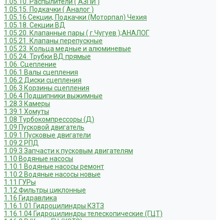
1.05.10. Распылители ( АЗПИ )
1.05.15. Подкачки ( Аналог )
1.05.16 Секции, Подкачки (Моторпал) Чехия
1.05.18. Секции ВД
1.05.20. Клапанные пары ( г.Чугуев );АНАЛОГ
1.05.21. Клапаны перепускные
1.05.23. Кольца медные и алюминевые
1.05.24. Трубки ВД прямые
1.06. Сцепление
1.06.1 Валы сцепления
1.06.2 Диски сцепления
1.06.3 Корзины сцепления
1.06.4 Подшипники выжимные
1.28.3 Камеры
1.39.1 Хомуты
1.08 Турбокомпрессоры (Д)
1.09 Пусковой двигатель
1.09.1 Пусковые двигатели
1.09.2 РПД
1.09.3 Запчасти к пусковым двигателям
1.10 Водяные насосы
1.10.1 Водяные насосы ремонт
1.10.2 Водяные насосы новые
1.11 ГУРы
1.12 Фильтры циклонные
1.16 Гидравлика
1.16.1.01 Гидроцилиндры КЗТЗ
1.16.1.04 Гидроцилиндры телескопические (ГЦТ)