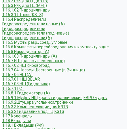
1.16.2 Р/К для ГЦ (КЗТЗ)
1.16.3 Р/К для ГЦ (М+П)
1.16.1.02 Гидроцилиндры
1.16.3.1 Штоки (КЗТЗ)
1.16.4 Распределители
Гидрораспределители новые (А)
Гидрораспределители
Гидрораспределители (под новые)
Гидрораспределители (А)
1.16.5 Муфты разр., соед., угловые
1.16.6 Комплекты переоборудования и комплектующие
1.16.8 Насос-дозатор (А)
1.16.1.03 Гидроцилиндры (А)
1.16.7 НШ (насосы шестеренные)
1.16.7.02 НШ Кировоград
1.16.7.04 Насосы Шестеренные (г. Винница)
1.16.7.06 НШ (А)
1.16.7.01. НШ BELAR
1.16.7.03 НШ (Гидросила)
1.16.7.1 ГСТ
1.16.8.1 Гидромоторы (А)
1.16.9.1 Муфты НШ,краны гидравлические,ЕВРО муфты
1.16.9.2Штуцера,угольники,тройники
1.16.3.3 Комплектующие для КЗТЗ
1.16.3.2 Гидравлика под ГЦ КЗТЗ
1.17 Коленвалы
1.18 Вкладыши
1.18.1 Вкладыши (РФ)