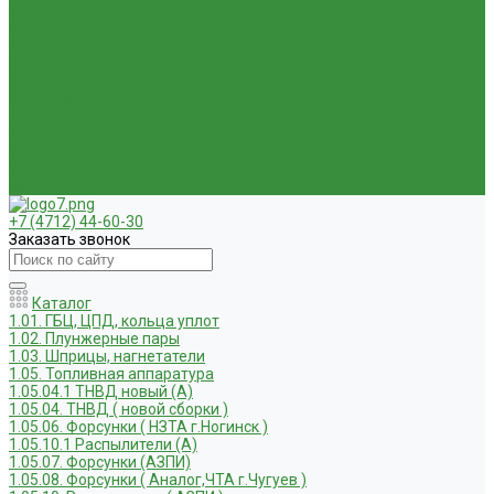
Услуги по ремонту и реставрации запасных частей, узлов и
агрегатов
Компания
Новости
Статьи
Вакансии
Доставка
Контакты
Отзывы
Корзина
Личный кабинет
+7 (4712) 44-60-30
Заказать звонок
Каталог
1.01. ГБЦ, ЦПД, кольца уплот
1.02. Плунжерные пары
1.03. Шприцы, нагнетатели
1.05. Топливная аппаратура
1.05.04.1 ТНВД новый (А)
1.05.04. ТНВД ( новой сборки )
1.05.06. Форсунки ( НЗТА г.Ногинск )
1.05.10.1 Распылители (А)
1.05.07. Форсунки (АЗПИ)
1.05.08. Форсунки ( Аналог,ЧТА г.Чугуев )