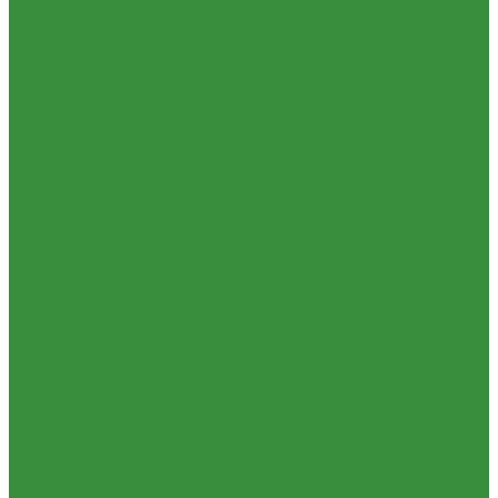
1.32 Запчасти к ДТ-75
1.33 Запчасти к СМД-18,14
1.33.01. Двигатель СМД-14,18
1.33.02. Сцепление СМД-14,18
1.34 Запчасти к Т-16
1.34.01. Двигатель Т-16
1.34.02. Сцепление (21)
1.34.03. Привод гидронасоса (22)
1.34.04. Мост передний (31)
1.34.05. КПП (37)
1.34.06. Рукав левый и правый с тормозом (38)
1.34.07. Передача бортовая правая и левая (39)
1.34.08. Управление (40)
1.34.09. Каркас с панелями (51)
1.35 Запчасти к Т-150
1.35.01. Двигатель СМД-60
1.35.02. Сцепление (21)
1.35.03. Рама (30)
1.35.04. Подвеска (31)
1.35.05 Колесо направляющее (32)
1.35.06 Устройство прицепное (35)
1.35.07. Передача карданная (36)
1.35.08 КПП (37)
1.35.09 Тормоз колесный, мост задний Г (38)
1.35.10. Мост задний с коническими передачами (39)
1.35.11 Управление (40)
1.35.12 Отбор мощности (41)
1.35.13 Тормоз центральный (46)