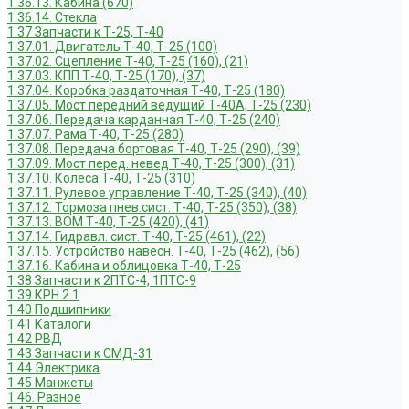
1.36.13. Кабина (670)
1.36.14. Стекла
1.37 Запчасти к Т-25, Т-40
1.37.01. Двигатель Т-40, Т-25 (100)
1.37.02. Сцепление Т-40, Т-25 (160), (21)
1.37.03. КПП Т-40, Т-25 (170), (37)
1.37.04. Коробка раздаточная Т-40, Т-25 (180)
1.37.05. Мост передний ведущий Т-40А, Т-25 (230)
1.37.06. Передача карданная Т-40, Т-25 (240)
1.37.07. Рама Т-40, Т-25 (280)
1.37.08. Передача бортовая Т-40, Т-25 (290), (39)
1.37.09. Мост перед. невед Т-40, Т-25 (300), (31)
1.37.10. Колеса Т-40, Т-25 (310)
1.37.11. Рулевое управление Т-40, Т-25 (340), (40)
1.37.12. Тормоза пнев.сист. Т-40, Т-25 (350), (38)
1.37.13. ВОМ Т-40, Т-25 (420), (41)
1.37.14. Гидравл. сист. Т-40, Т-25 (461), (22)
1.37.15. Устройство навесн. Т-40, Т-25 (462), (56)
1.37.16. Кабина и облицовка Т-40, Т-25
1.38 Запчасти к 2ПТС-4, 1ПТС-9
1.39 КРН 2.1
1.40 Подшипники
1.41 Каталоги
1.42 РВД
1.43 Запчасти к СМД-31
1.44 Электрика
1.45 Манжеты
1.46. Разное