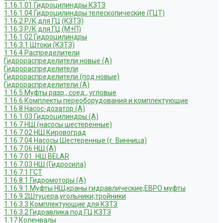
1.16.1.01 Гидроцилиндры КЗТЗ
1.16.1.04 Гидроцилиндры телескопические (ГЦТ)
1.16.2 Р/К для ГЦ (КЗТЗ)
1.16.3 Р/К для ГЦ (М+П)
1.16.1.02 Гидроцилиндры
1.16.3.1 Штоки (КЗТЗ)
1.16.4 Распределители
Гидрораспределители новые (А)
Гидрораспределители
Гидрораспределители (под новые)
Гидрораспределители (А)
1.16.5 Муфты разр., соед., угловые
1.16.6 Комплекты переоборудования и комплектующие
1.16.8 Насос-дозатор (А)
1.16.1.03 Гидроцилиндры (А)
1.16.7 НШ (насосы шестеренные)
1.16.7.02 НШ Кировоград
1.16.7.04 Насосы Шестеренные (г. Винница)
1.16.7.06 НШ (А)
1.16.7.01. НШ BELAR
1.16.7.03 НШ (Гидросила)
1.16.7.1 ГСТ
1.16.8.1 Гидромоторы (А)
1.16.9.1 Муфты НШ,краны гидравлические,ЕВРО муфты
1.16.9.2Штуцера,угольники,тройники
1.16.3.3 Комплектующие для КЗТЗ
1.16.3.2 Гидравлика под ГЦ КЗТЗ
1.17 Коленвалы