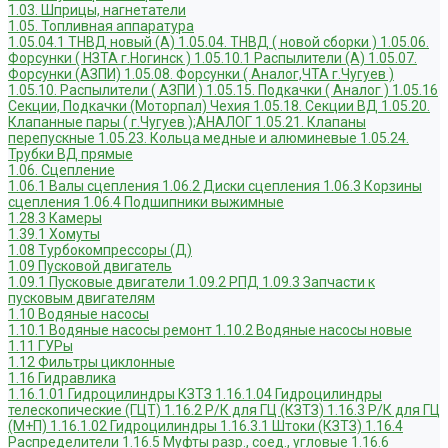
1.03. Шприцы, нагнетатели
1.05. Топливная аппаратура
1.05.04.1 ТНВД новый (А)
1.05.04. ТНВД ( новой сборки )
1.05.06.
Форсунки ( НЗТА г.Ногинск )
1.05.10.1 Распылители (А)
1.05.07.
Форсунки (АЗПИ)
1.05.08. Форсунки ( Аналог,ЧТА г.Чугуев )
1.05.10. Распылители ( АЗПИ )
1.05.15. Подкачки ( Аналог )
1.05.16
Секции, Подкачки (Моторпал) Чехия
1.05.18. Секции ВД
1.05.20.
Клапанные пары ( г.Чугуев );АНАЛОГ
1.05.21. Клапаны
перепускные
1.05.23. Кольца медные и алюминевые
1.05.24.
Трубки ВД прямые
1.06. Сцепление
1.06.1 Валы сцепления
1.06.2 Диски сцепления
1.06.3 Корзины
сцепления
1.06.4 Подшипники выжимные
1.28.3 Камеры
1.39.1 Хомуты
1.08 Турбокомпрессоры (Д)
1.09 Пусковой двигатель
1.09.1 Пусковые двигатели
1.09.2 РПД
1.09.3 Запчасти к
пусковым двигателям
1.10 Водяные насосы
1.10.1 Водяные насосы ремонт
1.10.2 Водяные насосы новые
1.11 ГУРы
1.12 Фильтры циклонные
1.16 Гидравлика
1.16.1.01 Гидроцилиндры КЗТЗ
1.16.1.04 Гидроцилиндры
телескопические (ГЦТ)
1.16.2 Р/К для ГЦ (КЗТЗ)
1.16.3 Р/К для ГЦ
(М+П)
1.16.1.02 Гидроцилиндры
1.16.3.1 Штоки (КЗТЗ)
1.16.4
Распределители
1.16.5 Муфты разр., соед., угловые
1.16.6