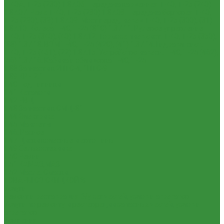
Т-40А, Т-25 (230)
1.37.06. Передача карданная Т-40, Т-25 (240)
1.37.07. Рама Т-40, Т-25 (280)
1.37.08. Передача бортовая Т-40,
Т-25 (290), (39)
1.37.09. Мост перед. невед Т-40, Т-25 (300), (31)
1.37.10. Колеса Т-40, Т-25 (310)
1.37.11. Рулевое управление
Т-40, Т-25 (340), (40)
1.37.12. Тормоза пнев.сист. Т-40, Т-25 (350),
(38)
1.37.13. ВОМ Т-40, Т-25 (420), (41)
1.37.14. Гидравл. сист.
Т-40, Т-25 (461), (22)
1.37.15. Устройство навесн. Т-40, Т-25 (462),
(56)
1.37.16. Кабина и облицовка Т-40, Т-25
1.38 Запчасти к 2ПТС-4, 1ПТС-9
1.39 КРН 2.1
1.40 Подшипники
1.41 Каталоги
1.42 РВД
1.43 Запчасти к СМД-31
1.44 Электрика
1.45 Манжеты
1.46. Разное
1.47 Диски колесные и автошины
1.49 Сельхозтехника
1.50 Ремни
1.51 КАМАЗ,МАЗ
1.52 Масла. Смазки.
ТОВАРЫ СО СКИДКОЙ %
Услуги
Ремонт и реставрация б/у запчастей, узлов и агрегатов
Услуги по ремонту и реставрации запасных частей, узлов и
агрегатов
Компания