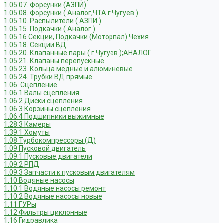
1.05.07. Форсунки (АЗПИ)
1.05.08. Форсунки ( Аналог,ЧТА г.Чугуев )
1.05.10. Распылители ( АЗПИ )
1.05.15. Подкачки ( Аналог )
1.05.16 Секции, Подкачки (Моторпал) Чехия
1.05.18. Секции ВД
1.05.20. Клапанные пары ( г.Чугуев );АНАЛОГ
1.05.21. Клапаны перепускные
1.05.23. Кольца медные и алюминевые
1.05.24. Трубки ВД прямые
1.06. Сцепление
1.06.1 Валы сцепления
1.06.2 Диски сцепления
1.06.3 Корзины сцепления
1.06.4 Подшипники выжимные
1.28.3 Камеры
1.39.1 Хомуты
1.08 Турбокомпрессоры (Д)
1.09 Пусковой двигатель
1.09.1 Пусковые двигатели
1.09.2 РПД
1.09.3 Запчасти к пусковым двигателям
1.10 Водяные насосы
1.10.1 Водяные насосы ремонт
1.10.2 Водяные насосы новые
1.11 ГУРы
1.12 Фильтры циклонные
1.16 Гидравлика