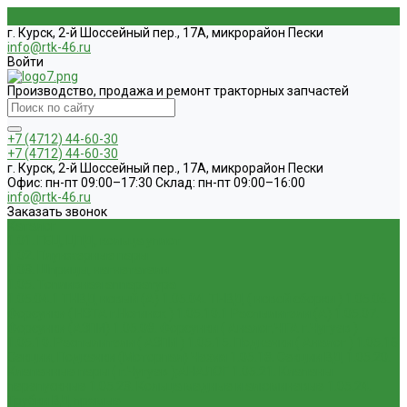
г. Курск, 2-й Шоссейный пер., 17А, микрорайон Пески
info@rtk-46.ru
Войти
Производство, продажа и ремонт тракторных запчастей
+7 (4712) 44-60-30
+7 (4712) 44-60-30
г. Курск, 2-й Шоссейный пер., 17А, микрорайон Пески
Офис: пн-пт 09:00–17:30 Склад: пн-пт 09:00–16:00
info@rtk-46.ru
Заказать звонок
Каталог
1.01. ГБЦ, ЦПД, кольца уплот
1.02. Плунжерные пары
1.03. Шприцы, нагнетатели
1.05. Топливная аппаратура
1.05.04.1 ТНВД новый (А)
1.05.04. ТНВД ( новой сборки )
1.05.06.
Форсунки ( НЗТА г.Ногинск )
1.05.10.1 Распылители (А)
1.05.07.
Форсунки (АЗПИ)
1.05.08. Форсунки ( Аналог,ЧТА г.Чугуев )
1.05.10. Распылители ( АЗПИ )
1.05.15. Подкачки ( Аналог )
1.05.16
Секции, Подкачки (Моторпал) Чехия
1.05.18. Секции ВД
1.05.20.
Клапанные пары ( г.Чугуев );АНАЛОГ
1.05.21. Клапаны
перепускные
1.05.23. Кольца медные и алюминевые
1.05.24.
Трубки ВД прямые