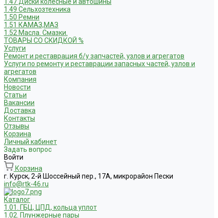
1.47 Диски колесные и автошины
1.49 Сельхозтехника
1.50 Ремни
1.51 КАМАЗ,МАЗ
1.52 Масла. Смазки.
ТОВАРЫ СО СКИДКОЙ %
Услуги
Ремонт и реставрация б/у запчастей, узлов и агрегатов
Услуги по ремонту и реставрации запасных частей, узлов и
агрегатов
Компания
Новости
Статьи
Вакансии
Доставка
Контакты
Отзывы
Корзина
Личный кабинет
Задать вопрос
Войти
Корзина
г. Курск, 2-й Шоссейный пер., 17А, микрорайон Пески
info@rtk-46.ru
Каталог
1.01. ГБЦ, ЦПД, кольца уплот
1.02. Плунжерные пары