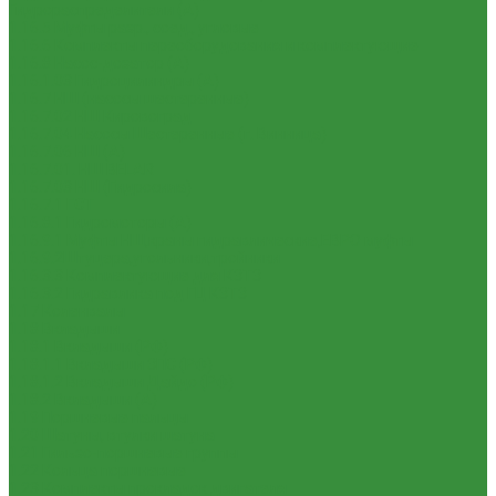
Гидрораспределители (А)
1.16.5 Муфты разр., соед., угловые
1.16.6 Комплекты переоборудования и комплектующие
1.16.8 Насос-дозатор (А)
1.16.1.03 Гидроцилиндры (А)
1.16.7 НШ (насосы шестеренные)
1.16.7.02 НШ Кировоград
1.16.7.04 Насосы Шестеренные (г. Винница)
1.16.7.06 НШ (А)
1.16.7.01. НШ BELAR
1.16.7.03 НШ (Гидросила)
1.16.7.1 ГСТ
1.16.8.1 Гидромоторы (А)
1.16.9.1 Муфты НШ,краны гидравлические,ЕВРО муфты
1.16.9.2Штуцера,угольники,тройники
1.16.3.3 Комплектующие для КЗТЗ
1.16.3.2 Гидравлика под ГЦ КЗТЗ
1.17 Коленвалы
1.18 Вкладыши
1.18.1 Вкладыши (РФ)
1.18.1.1 Вкладыши ЗПС (РФ)
1.18.1.2 Вкладыши Дайдо (РФ)
1.18.2 Вкладыши (А)
1.19 Поршневые пальцы
1.20 Шатуны, втулки шатуна
1.21 Гильзо-поршневые группы
1.22 Кольца поршневые
1.23 Комплекты прокладок двигателя