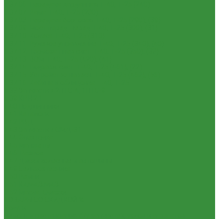
1.37.06. Передача карданная Т-40, Т-25 (240)
1.37.07. Рама Т-40, Т-25 (280)
1.37.08. Передача бортовая Т-40, Т-25 (290), (39)
1.37.09. Мост перед. невед Т-40, Т-25 (300), (31)
1.37.10. Колеса Т-40, Т-25 (310)
1.37.11. Рулевое управление Т-40, Т-25 (340), (40)
1.37.12. Тормоза пнев.сист. Т-40, Т-25 (350), (38)
1.37.13. ВОМ Т-40, Т-25 (420), (41)
1.37.14. Гидравл. сист. Т-40, Т-25 (461), (22)
1.37.15. Устройство навесн. Т-40, Т-25 (462), (56)
1.37.16. Кабина и облицовка Т-40, Т-25
1.38 Запчасти к 2ПТС-4, 1ПТС-9
1.39 КРН 2.1
1.40 Подшипники
1.41 Каталоги
1.42 РВД
1.43 Запчасти к СМД-31
1.44 Электрика
1.45 Манжеты
1.46. Разное
1.47 Диски колесные и автошины
1.49 Сельхозтехника
1.50 Ремни
1.51 КАМАЗ,МАЗ
1.52 Масла. Смазки.
ТОВАРЫ СО СКИДКОЙ %
Услуги
Ремонт и реставрация б/у запчастей, узлов и агрегатов