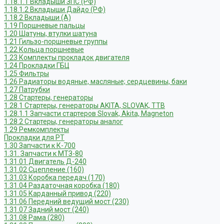
1.18.1.1 Вкладыши ЗПС (РФ)
1.18.1.2 Вкладыши Дайдо (РФ)
1.18.2 Вкладыши (А)
1.19 Поршневые пальцы
1.20 Шатуны, втулки шатуна
1.21 Гильзо-поршневые группы
1.22 Кольца поршневые
1.23 Комплекты прокладок двигателя
1.24 Прокладки ГБЦ
1.25 Фильтры
1.26 Радиаторы водяные, масляные; сердцевины, баки
1.27 Патрубки
1.28 Стартеры, генераторы
1.28.1 Стартеры, генераторы AKITA, SLOVAK, ТТВ
1.28.1.1 Запчасти стартеров Slovak, Akita, Magneton
1.28.2 Стартеры, генераторы аналог
1.29 Ремкомплекты
Прокладки для РТ
1.30 Запчасти к К-700
1.31. Запчасти к МТЗ-80
1.31.01 Двигатель Д-240
1.31.02 Сцепление (160)
1.31.03 Коробка передач (170)
1.31.04 Раздаточная коробка (180)
1.31.05 Карданный привод (220)
1.31.06 Передний ведущий мост (230)
1.31.07 Задний мост (240)
1.31.08 Рама (280)