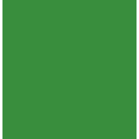
1.20 Шатуны, втулки шатуна
1.21 Гильзо-поршневые группы
1.22 Кольца поршневые
1.23 Комплекты прокладок двигателя
1.24 Прокладки ГБЦ
1.25 Фильтры
1.26 Радиаторы водяные, масляные; сердцевины, баки
1.27 Патрубки
1.28 Стартеры, генераторы
1.28.1 Стартеры, генераторы AKITA, SLOVAK, ТТВ
1.28.1.1
Запчасти стартеров Slovak, Akita, Magneton
1.28.2 Стартеры,
генераторы аналог
1.29 Ремкомплекты
Прокладки для РТ
1.30 Запчасти к К-700
1.31. Запчасти к МТЗ-80
1.31.01 Двигатель Д-240
1.31.02 Сцепление (160)
1.31.03
Коробка передач (170)
1.31.04 Раздаточная коробка (180)
1.31.05 Карданный привод (220)
1.31.06 Передний ведущий мост
(230)
1.31.07 Задний мост (240)
1.31.08 Рама (280)
1.31.09
Передняя ось (300)
1.31.10 Колеса и ступицы (310)
1.31.11
Рулевое управление (340)
1.31.12 Тормоза и пневмосистема
(350)
1.31.13 Электрооборудование (372) и приборы (380)
1.31.14 Отбор мощности (420)
1.31.15 Навеска (460)
1.31.17
Кабина (670)
1.32 Запчасти к ДТ-75
1.33 Запчасти к СМД-18,14
1.33.01. Двигатель СМД-14,18
1.33.02. Сцепление СМД-14,18