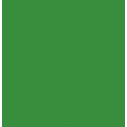
Новости
Статьи
Вакансии
Доставка
Контакты
Отзывы
Корзина
Личный кабинет
...
Каталог
1.01. ГБЦ, ЦПД, кольца уплот
1.02. Плунжерные пары
1.03. Шприцы, нагнетатели
1.05. Топливная аппаратура
1.05.04.1 ТНВД новый (А)
1.05.04. ТНВД ( новой сборки )
1.05.06. Форсунки ( НЗТА г.Ногинск )
1.05.10.1 Распылители (А)
1.05.07. Форсунки (АЗПИ)
1.05.08. Форсунки ( Аналог,ЧТА г.Чугуев )
1.05.10. Распылители ( АЗПИ )
1.05.15. Подкачки ( Аналог )
1.05.16 Секции, Подкачки (Моторпал) Чехия
1.05.18. Секции ВД
1.05.20. Клапанные пары ( г.Чугуев );АНАЛОГ
1.05.21. Клапаны перепускные
1.05.23. Кольца медные и алюминевые
1.05.24. Трубки ВД прямые