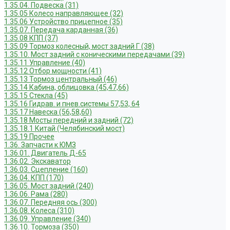
1.35.04. Подвеска (31)
1.35.05 Колесо направляющее (32)
1.35.06 Устройство прицепное (35)
1.35.07. Передача карданная (36)
1.35.08 КПП (37)
1.35.09 Тормоз колесный, мост задний Г (38)
1.35.10. Мост задний с коническими передачами (39)
1.35.11 Управление (40)
1.35.12 Отбор мощности (41)
1.35.13 Тормоз центральный (46)
1.35.14 Кабина, облицовка (45,47,66)
1.35.15 Стекла (45)
1.35.16 Гидрав. и пнев.системы 57,53, 64
1.35.17 Навеска (56,58,60)
1.35.18 Мосты передний и задний (72)
1.35.18.1 Китай (Челябинский мост)
1.35.19 Прочее
1.36. Запчасти к ЮМЗ
1.36.01. Двигатель Д-65
1.36.02. Экскаватор
1.36.03. Сцепление (160)
1.36.04. КПП (170)
1.36.05. Мост задний (240)
1.36.06. Рама (280)
1.36.07. Передняя ось (300)
1.36.08. Колеса (310)
1.36.09. Управление (340)
1.36.10. Тормоза (350)