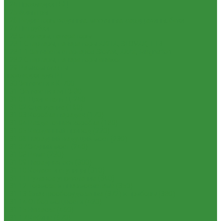
1.24 Прокладки ГБЦ
1.25 Фильтры
1.26 Радиаторы водяные, масляные; сердцевины, баки
1.27 Патрубки
1.28 Стартеры, генераторы
1.28.1 Стартеры, генераторы AKITA, SLOVAK, ТТВ
1.28.1.1 Запчасти стартеров Slovak, Akita, Magneton
1.28.2 Стартеры, генераторы аналог
1.29 Ремкомплекты
Прокладки для РТ
1.30 Запчасти к К-700
1.31. Запчасти к МТЗ-80
1.31.01 Двигатель Д-240
1.31.02 Сцепление (160)
1.31.03 Коробка передач (170)
1.31.04 Раздаточная коробка (180)
1.31.05 Карданный привод (220)
1.31.06 Передний ведущий мост (230)
1.31.07 Задний мост (240)
1.31.08 Рама (280)
1.31.09 Передняя ось (300)
1.31.10 Колеса и ступицы (310)
1.31.11 Рулевое управление (340)
1.31.12 Тормоза и пневмосистема (350)
1.31.13 Электрооборудование (372) и приборы (380)
1.31.14 Отбор мощности (420)
1.31.15 Навеска (460)
1.31.17 Кабина (670)