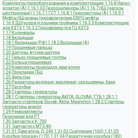
Комплекты переоборудования и комплектующие
1.16.8 Насос-
дозатор (А)
1.16.1.03 Гидроцилиндры (А)
1.16.7 НШ (насосы
шестеренные)
1.16.7.1 ГСТ
1.16.8.1 Гидромоторы (А)
1.16.9.1
Муфты НШ,краны гидравлические,ЕВРО муфты
1.16.9.2Штуцера,угольники,тройники
1.16.3.3 Комплектующие
для КЗТЗ
1.16.3.2 Гидравлика под ГЦ КЗТЗ
1.17 Коленвалы
1.18 Вкладыши
1.18.1 Вкладыши (РФ)
1.18.2 Вкладыши (А)
1.19 Поршневые пальцы
1.20 Шатуны, втулки шатуна
1.21 Гильзо-поршневые группы
1.22 Кольца поршневые
1.23 Комплекты прокладок двигателя
1.24 Прокладки ГБЦ
1.25 Фильтры
1.26 Радиаторы водяные, масляные; сердцевины, баки
1.27 Патрубки
1.28 Стартеры, генераторы
1.28.1 Стартеры, генераторы AKITA, SLOVAK, ТТВ
1.28.1.1
Запчасти стартеров Slovak, Akita, Magneton
1.28.2 Стартеры,
генераторы аналог
1.29 Ремкомплекты
Прокладки для РТ
1.30 Запчасти к К-700
1.31. Запчасти к МТЗ-80
1.31.01 Двигатель Д-240
1.31.02 Сцепление (160)
1.31.03
Коробка передач (170)
1.31.04 Раздаточная коробка (180)