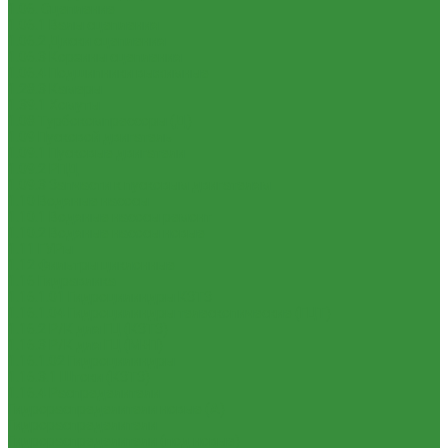
1.06. Сцепление
1.06.1 Валы сцепления
1.06.2 Диски сцепления
1.06.3 Корзины сцепления
1.06.4 Подшипники выжимные
1.28.3 Камеры
1.39.1 Хомуты
1.08 Турбокомпрессоры (Д)
1.09 Пусковой двигатель
1.09.1 Пусковые двигатели
1.09.2 РПД
1.09.3 Запчасти к пусковым двигателям
1.10 Водяные насосы
1.10.1 Водяные насосы ремонт
1.10.2 Водяные насосы новые
1.11 ГУРы
1.12 Фильтры циклонные
1.16 Гидравлика
1.16.1.01 Гидроцилиндры КЗТЗ
1.16.1.04 Гидроцилиндры телескопические (ГЦТ)
1.16.2 Р/К для ГЦ (КЗТЗ)
1.16.3 Р/К для ГЦ (М+П)
1.16.1.02 Гидроцилиндры
1.16.3.1 Штоки (КЗТЗ)
1.16.4 Распределители
Гидрораспределители новые (А)
Гидрораспределители
Гидрораспределители (под новые)