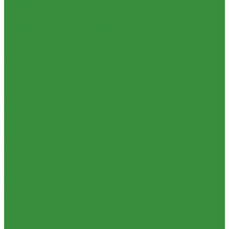
1.37.06. Передача карданная Т-40, Т-25 (240)
1.37.07. Рама Т-40, Т-25 (280)
1.37.08. Передача бортовая Т-40, Т-25 (290), (39)
1.37.09. Мост перед. невед Т-40, Т-25 (300), (31)
1.37.10. Колеса Т-40, Т-25 (310)
1.37.11. Рулевое управление Т-40, Т-25 (340), (40)
1.37.12. Тормоза пнев.сист. Т-40, Т-25 (350), (38)
1.37.13. ВОМ Т-40, Т-25 (420), (41)
1.37.14. Гидравл. сист. Т-40, Т-25 (461), (22)
1.37.15. Устройство навесн. Т-40, Т-25 (462), (56)
1.37.16. Кабина и облицовка Т-40, Т-25
1.38 Запчасти к 2ПТС-4, 1ПТС-9
1.39 КРН 2.1
1.40 Подшипники
1.41 Каталоги
1.42 РВД
1.43 Запчасти к СМД-31
1.44 Электрика
1.45 Манжеты
1.46. Разное
1.47 Диски колесные и автошины
1.49 Сельхозтехника
1.50 Ремни
1.51 КАМАЗ,МАЗ
1.52 Масла. Смазки.
ТОВАРЫ СО СКИДКОЙ %
Услуги
Ремонт и реставрация б/у запчастей, узлов и агрегатов