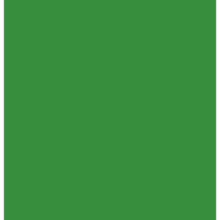
Новости
Статьи
Вакансии
Доставка
Контакты
Отзывы
Корзина
Личный кабинет
...
Каталог
1.01. ГБЦ, ЦПД, кольца уплот
1.02. Плунжерные пары
1.03. Шприцы, нагнетатели
1.05. Топливная аппаратура
1.05.04.1 ТНВД новый (А)
1.05.04. ТНВД ( новой сборки )
1.05.06. Форсунки ( НЗТА г.Ногинск )
1.05.10.1 Распылители (А)
1.05.07. Форсунки (АЗПИ)
1.05.08. Форсунки ( Аналог,ЧТА г.Чугуев )
1.05.10. Распылители ( АЗПИ )
1.05.15. Подкачки ( Аналог )
1.05.16 Секции, Подкачки (Моторпал) Чехия
1.05.18. Секции ВД
1.05.20. Клапанные пары ( г.Чугуев );АНАЛОГ
1.05.21. Клапаны перепускные
1.05.23. Кольца медные и алюминевые
1.05.24. Трубки ВД прямые