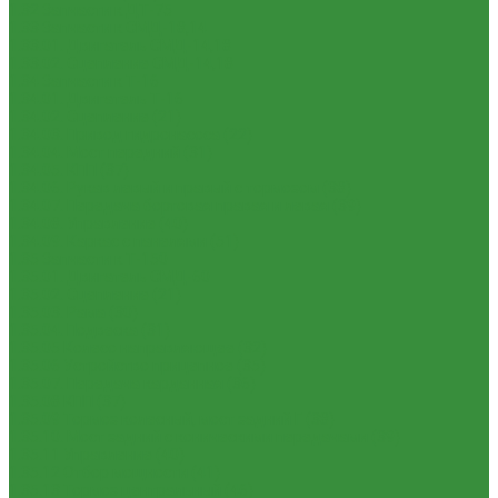
1.32 Запчасти к ДТ-75
1.33 Запчасти к СМД-18,14
1.33.01. Двигатель СМД-14,18
1.33.02. Сцепление СМД-14,18
1.34 Запчасти к Т-16
1.34.01. Двигатель Т-16
1.34.02. Сцепление (21)
1.34.03. Привод гидронасоса (22)
1.34.04. Мост передний (31)
1.34.05. КПП (37)
1.34.06. Рукав левый и правый с тормозом (38)
1.34.07. Передача бортовая правая и левая (39)
1.34.08. Управление (40)
1.34.09. Каркас с панелями (51)
1.35 Запчасти к Т-150
1.35.01. Двигатель СМД-60
1.35.02. Сцепление (21)
1.35.03. Рама (30)
1.35.04. Подвеска (31)
1.35.05 Колесо направляющее (32)
1.35.06 Устройство прицепное (35)
1.35.07. Передача карданная (36)
1.35.08 КПП (37)
1.35.09 Тормоз колесный, мост задний Г (38)
1.35.10. Мост задний с коническими передачами (39)
1.35.11 Управление (40)
1.35.12 Отбор мощности (41)
1.35.13 Тормоз центральный (46)