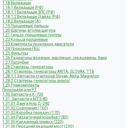
1.18 Вкладыши
1.18.1 Вкладыши (РФ)
1.18.1.1 Вкладыши ЗПС (РФ)
1.18.1.2 Вкладыши Дайдо (РФ)
1.18.2 Вкладыши (А)
1.19 Поршневые пальцы
1.20 Шатуны, втулки шатуна
1.21 Гильзо-поршневые группы
1.22 Кольца поршневые
1.23 Комплекты прокладок двигателя
1.24 Прокладки ГБЦ
1.25 Фильтры
1.26 Радиаторы водяные, масляные; сердцевины, баки
1.27 Патрубки
1.28 Стартеры, генераторы
1.28.1 Стартеры, генераторы AKITA, SLOVAK, ТТВ
1.28.1.1 Запчасти стартеров Slovak, Akita, Magneton
1.28.2 Стартеры, генераторы аналог
1.29 Ремкомплекты
Прокладки для РТ
1.30 Запчасти к К-700
1.31. Запчасти к МТЗ-80
1.31.01 Двигатель Д-240
1.31.02 Сцепление (160)
1.31.03 Коробка передач (170)
1.31.04 Раздаточная коробка (180)
1.31.05 Карданный привод (220)
1.31.06 Передний ведущий мост (230)