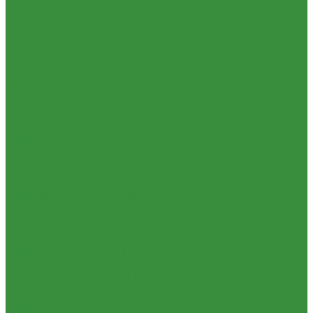
1.24 Прокладки ГБЦ
1.25 Фильтры
1.26 Радиаторы водяные, масляные; сердцевины, баки
1.27 Патрубки
1.28 Стартеры, генераторы
1.28.1 Стартеры, генераторы AKITA, SLOVAK, ТТВ
1.28.1.1 Запчасти стартеров Slovak, Akita, Magneton
1.28.2 Стартеры, генераторы аналог
1.29 Ремкомплекты
Прокладки для РТ
1.30 Запчасти к К-700
1.31. Запчасти к МТЗ-80
1.31.01 Двигатель Д-240
1.31.02 Сцепление (160)
1.31.03 Коробка передач (170)
1.31.04 Раздаточная коробка (180)
1.31.05 Карданный привод (220)
1.31.06 Передний ведущий мост (230)
1.31.07 Задний мост (240)
1.31.08 Рама (280)
1.31.09 Передняя ось (300)
1.31.10 Колеса и ступицы (310)
1.31.11 Рулевое управление (340)
1.31.12 Тормоза и пневмосистема (350)
1.31.13 Электрооборудование (372) и приборы (380)
1.31.14 Отбор мощности (420)
1.31.15 Навеска (460)
1.31.17 Кабина (670)