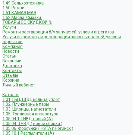
1.49 Сельхозтехника
1.50 Ремни
1.51 КАМАЗ,МАЗ
1.52 Масла. Смазки.
ТОВАРЫ СО СКИДКОЙ %
Услуги
Ремонт и реставрация б/у запчастей, узлов и агрегатов
Услуги по ремонту и реставрации запасных частей, узлов и
агрегатов
Компания
Новости
Статьи
Вакансии
Доставка
Контакты
Отзывы
Корзина
Личный кабинет
...
Каталог
1.01. ГБЦ, ЦПД, кольца уплот
1.02. Плунжерные пары
1.03. Шприцы, нагнетатели
1.05. Топливная аппаратура
1.05.04.1 ТНВД новый (А)
1.05.04. ТНВД ( новой сборки )
1.05.06. Форсунки ( НЗТА г.Ногинск )
1.05.10.1 Распылители (А)