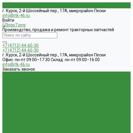
г. Курск, 2-й Шоссейный пер., 17А, микрорайон Пески
info@rtk-46.ru
Войти
Производство, продажа и ремонт тракторных запчастей
+7 (4712) 44-60-30
+7 (4712) 44-60-30
г. Курск, 2-й Шоссейный пер., 17А, микрорайон Пески
Офис: пн-пт 09:00–17:30 Склад: пн-пт 09:00–16:00
info@rtk-46.ru
Заказать звонок
Каталог
1.01. ГБЦ, ЦПД, кольца уплот
1.02. Плунжерные пары
1.03. Шприцы, нагнетатели
1.05. Топливная аппаратура
1.05.04.1 ТНВД новый (А)
1.05.04. ТНВД ( новой сборки )
1.05.06.
Форсунки ( НЗТА г.Ногинск )
1.05.10.1 Распылители (А)
1.05.07.
Форсунки (АЗПИ)
1.05.08. Форсунки ( Аналог,ЧТА г.Чугуев )
1.05.10. Распылители ( АЗПИ )
1.05.15. Подкачки ( Аналог )
1.05.16
Секции, Подкачки (Моторпал) Чехия
1.05.18. Секции ВД
1.05.20.
Клапанные пары ( г.Чугуев );АНАЛОГ
1.05.21. Клапаны
перепускные
1.05.23. Кольца медные и алюминевые
1.05.24.
Трубки ВД прямые