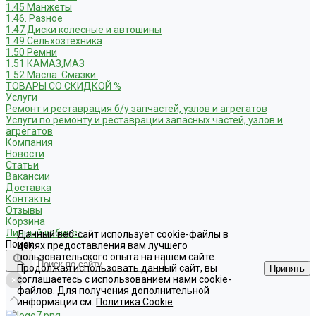
1.45 Манжеты
1.46. Разное
1.47 Диски колесные и автошины
1.49 Сельхозтехника
1.50 Ремни
1.51 КАМАЗ,МАЗ
1.52 Масла. Смазки.
ТОВАРЫ СО СКИДКОЙ %
Услуги
Ремонт и реставрация б/у запчастей, узлов и агрегатов
Услуги по ремонту и реставрации запасных частей, узлов и
агрегатов
Компания
Новости
Статьи
Вакансии
Доставка
Контакты
Отзывы
Корзина
Личный кабинет
Данный веб-сайт использует cookie-файлы в
Поиск
целях предоставления вам лучшего
пользовательского опыта на нашем сайте.
Продолжая использовать данный сайт, вы
Принять
соглашаетесь с использованием нами cookie-
файлов. Для получения дополнительной
информации см.
Политика Cookie
.