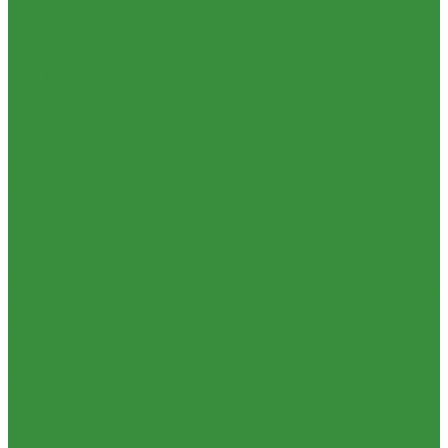
1.20 Шатуны, втулки шатуна
1.21 Гильзо-поршневые группы
1.22 Кольца поршневые
1.23 Комплекты прокладок двигателя
1.24 Прокладки ГБЦ
1.25 Фильтры
1.26 Радиаторы водяные, масляные; сердцевины, баки
1.27 Патрубки
1.28 Стартеры, генераторы
1.28.1 Стартеры, генераторы AKITA, SLOVAK, ТТВ
1.28.1.1
Запчасти стартеров Slovak, Akita, Magneton
1.28.2 Стартеры,
генераторы аналог
1.29 Ремкомплекты
Прокладки для РТ
1.30 Запчасти к К-700
1.31. Запчасти к МТЗ-80
1.31.01 Двигатель Д-240
1.31.02 Сцепление (160)
1.31.03
Коробка передач (170)
1.31.04 Раздаточная коробка (180)
1.31.05 Карданный привод (220)
1.31.06 Передний ведущий мост
(230)
1.31.07 Задний мост (240)
1.31.08 Рама (280)
1.31.09
Передняя ось (300)
1.31.10 Колеса и ступицы (310)
1.31.11
Рулевое управление (340)
1.31.12 Тормоза и пневмосистема
(350)
1.31.13 Электрооборудование (372) и приборы (380)
1.31.14 Отбор мощности (420)
1.31.15 Навеска (460)
1.31.17
Кабина (670)
1.32 Запчасти к ДТ-75
1.33 Запчасти к СМД-18,14
1.33.01. Двигатель СМД-14,18
1.33.02. Сцепление СМД-14,18