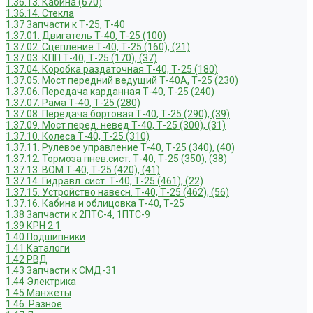
1.36.13. Кабина (670)
1.36.14. Стекла
1.37 Запчасти к Т-25, Т-40
1.37.01. Двигатель Т-40, Т-25 (100)
1.37.02. Сцепление Т-40, Т-25 (160), (21)
1.37.03. КПП Т-40, Т-25 (170), (37)
1.37.04. Коробка раздаточная Т-40, Т-25 (180)
1.37.05. Мост передний ведущий Т-40А, Т-25 (230)
1.37.06. Передача карданная Т-40, Т-25 (240)
1.37.07. Рама Т-40, Т-25 (280)
1.37.08. Передача бортовая Т-40, Т-25 (290), (39)
1.37.09. Мост перед. невед Т-40, Т-25 (300), (31)
1.37.10. Колеса Т-40, Т-25 (310)
1.37.11. Рулевое управление Т-40, Т-25 (340), (40)
1.37.12. Тормоза пнев.сист. Т-40, Т-25 (350), (38)
1.37.13. ВОМ Т-40, Т-25 (420), (41)
1.37.14. Гидравл. сист. Т-40, Т-25 (461), (22)
1.37.15. Устройство навесн. Т-40, Т-25 (462), (56)
1.37.16. Кабина и облицовка Т-40, Т-25
1.38 Запчасти к 2ПТС-4, 1ПТС-9
1.39 КРН 2.1
1.40 Подшипники
1.41 Каталоги
1.42 РВД
1.43 Запчасти к СМД-31
1.44 Электрика
1.45 Манжеты
1.46. Разное