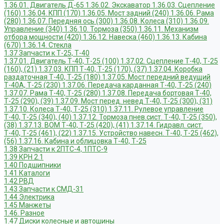
1.36.01. Двигатель Д-65
1.36.02. Экскаватор
1.36.03. Сцепление
(160)
1.36.04. КПП (170)
1.36.05. Мост задний (240)
1.36.06. Рама
(280)
1.36.07. Передняя ось (300)
1.36.08. Колеса (310)
1.36.09.
Управление (340)
1.36.10. Тормоза (350)
1.36.11. Механизм
отбора мощности (420)
1.36.12. Навеска (460)
1.36.13. Кабина
(670)
1.36.14. Стекла
1.37 Запчасти к Т-25, Т-40
1.37.01. Двигатель Т-40, Т-25 (100)
1.37.02. Сцепление Т-40, Т-25
(160), (21)
1.37.03. КПП Т-40, Т-25 (170), (37)
1.37.04. Коробка
раздаточная Т-40, Т-25 (180)
1.37.05. Мост передний ведущий
Т-40А, Т-25 (230)
1.37.06. Передача карданная Т-40, Т-25 (240)
1.37.07. Рама Т-40, Т-25 (280)
1.37.08. Передача бортовая Т-40,
Т-25 (290), (39)
1.37.09. Мост перед. невед Т-40, Т-25 (300), (31)
1.37.10. Колеса Т-40, Т-25 (310)
1.37.11. Рулевое управление
Т-40, Т-25 (340), (40)
1.37.12. Тормоза пнев.сист. Т-40, Т-25 (350),
(38)
1.37.13. ВОМ Т-40, Т-25 (420), (41)
1.37.14. Гидравл. сист.
Т-40, Т-25 (461), (22)
1.37.15. Устройство навесн. Т-40, Т-25 (462),
(56)
1.37.16. Кабина и облицовка Т-40, Т-25
1.38 Запчасти к 2ПТС-4, 1ПТС-9
1.39 КРН 2.1
1.40 Подшипники
1.41 Каталоги
1.42 РВД
1.43 Запчасти к СМД-31
1.44 Электрика
1.45 Манжеты
1.46. Разное
1.47 Диски колесные и автошины