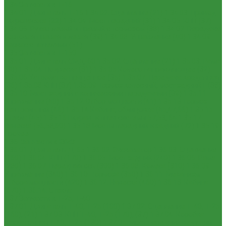
1.34 Запчасти к Т-16
1.34.01. Двигатель Т-16
1.34.02. Сцепление (21)
1.34.03. Привод
гидронасоса (22)
1.34.04. Мост передний (31)
1.34.05. КПП (37)
1.34.06. Рукав левый и правый с тормозом (38)
1.34.07. Передача
бортовая правая и левая (39)
1.34.08. Управление (40)
1.34.09.
Каркас с панелями (51)
1.35 Запчасти к Т-150
1.35.01. Двигатель СМД-60
1.35.02. Сцепление (21)
1.35.03. Рама
(30)
1.35.04. Подвеска (31)
1.35.05 Колесо направляющее (32)
1.35.06 Устройство прицепное (35)
1.35.07. Передача карданная
(36)
1.35.08 КПП (37)
1.35.09 Тормоз колесный, мост задний Г (38)
1.35.10. Мост задний с коническими передачами (39)
1.35.11
Управление (40)
1.35.12 Отбор мощности (41)
1.35.13 Тормоз
центральный (46)
1.35.14 Кабина, облицовка (45,47,66)
1.35.15
Стекла (45)
1.35.16 Гидрав. и пнев.системы 57,53, 64
1.35.17
Навеска (56,58,60)
1.35.18 Мосты передний и задний (72)
1.35.19
Прочее
1.36. Запчасти к ЮМЗ
1.36.01. Двигатель Д-65
1.36.02. Экскаватор
1.36.03. Сцепление
(160)
1.36.04. КПП (170)
1.36.05. Мост задний (240)
1.36.06. Рама
(280)
1.36.07. Передняя ось (300)
1.36.08. Колеса (310)
1.36.09.
Управление (340)
1.36.10. Тормоза (350)
1.36.11. Механизм
отбора мощности (420)
1.36.12. Навеска (460)
1.36.13. Кабина
(670)
1.36.14. Стекла
1.37 Запчасти к Т-25, Т-40
1.37.01. Двигатель Т-40, Т-25 (100)
1.37.02. Сцепление Т-40, Т-25
(160), (21)
1.37.03. КПП Т-40, Т-25 (170), (37)
1.37.04. Коробка
раздаточная Т-40, Т-25 (180)
1.37.05. Мост передний ведущий