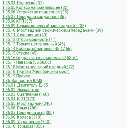
1.35.04. Подвеска (31)
1.35.05 Колесо направляющее (32)
1.35.06 Устройство прицепное (35)
1.35.07. Передача карданная (36)
1.35.08 КПП (37)
1.35.09 Тормоз колесный, мост задний Г (38)
1.35.10. Мост задний с коническими передачами (39)
1.35.11 Управление (40)
1.35.12 Отбор мощности (41)
1.35.13 Тормоз центральный (46)
1.35.14 Кабина, облицовка (45,47,66)
1.35.15 Стекла (45)
1.35.16 Гидрав. и пнев.системы 57,53, 64
1.35.17 Навеска (56,58,60)
1.35.18 Мосты передний и задний (72)
1.35.18.1 Китай (Челябинский мост)
1.35.19 Прочее
1.36. Запчасти к ЮМЗ
1.36.01. Двигатель Д-65
1.36.02. Экскаватор
1.36.03. Сцепление (160)
1.36.04. КПП (170)
1.36.05. Мост задний (240)
1.36.06. Рама (280)
1.36.07. Передняя ось (300)
1.36.08. Колеса (310)
1.36.09. Управление (340)
1.36.10. Тормоза (350)