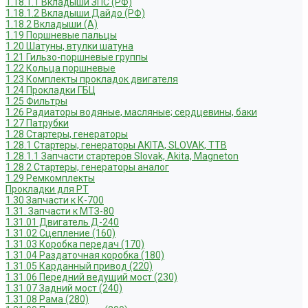
1.18.1.1 Вкладыши ЗПС (РФ)
1.18.1.2 Вкладыши Дайдо (РФ)
1.18.2 Вкладыши (А)
1.19 Поршневые пальцы
1.20 Шатуны, втулки шатуна
1.21 Гильзо-поршневые группы
1.22 Кольца поршневые
1.23 Комплекты прокладок двигателя
1.24 Прокладки ГБЦ
1.25 Фильтры
1.26 Радиаторы водяные, масляные; сердцевины, баки
1.27 Патрубки
1.28 Стартеры, генераторы
1.28.1 Стартеры, генераторы AKITA, SLOVAK, ТТВ
1.28.1.1 Запчасти стартеров Slovak, Akita, Magneton
1.28.2 Стартеры, генераторы аналог
1.29 Ремкомплекты
Прокладки для РТ
1.30 Запчасти к К-700
1.31. Запчасти к МТЗ-80
1.31.01 Двигатель Д-240
1.31.02 Сцепление (160)
1.31.03 Коробка передач (170)
1.31.04 Раздаточная коробка (180)
1.31.05 Карданный привод (220)
1.31.06 Передний ведущий мост (230)
1.31.07 Задний мост (240)
1.31.08 Рама (280)