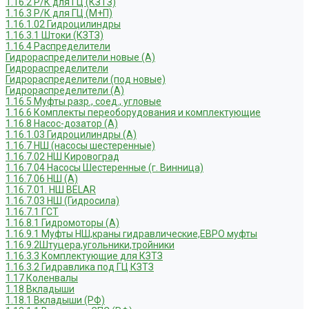
1.16.2 Р/К для ГЦ (КЗТЗ)
1.16.3 Р/К для ГЦ (М+П)
1.16.1.02 Гидроцилиндры
1.16.3.1 Штоки (КЗТЗ)
1.16.4 Распределители
Гидрораспределители новые (А)
Гидрораспределители
Гидрораспределители (под новые)
Гидрораспределители (А)
1.16.5 Муфты разр., соед., угловые
1.16.6 Комплекты переоборудования и комплектующие
1.16.8 Насос-дозатор (А)
1.16.1.03 Гидроцилиндры (А)
1.16.7 НШ (насосы шестеренные)
1.16.7.02 НШ Кировоград
1.16.7.04 Насосы Шестеренные (г. Винница)
1.16.7.06 НШ (А)
1.16.7.01. НШ BELAR
1.16.7.03 НШ (Гидросила)
1.16.7.1 ГСТ
1.16.8.1 Гидромоторы (А)
1.16.9.1 Муфты НШ,краны гидравлические,ЕВРО муфты
1.16.9.2Штуцера,угольники,тройники
1.16.3.3 Комплектующие для КЗТЗ
1.16.3.2 Гидравлика под ГЦ КЗТЗ
1.17 Коленвалы
1.18 Вкладыши
1.18.1 Вкладыши (РФ)