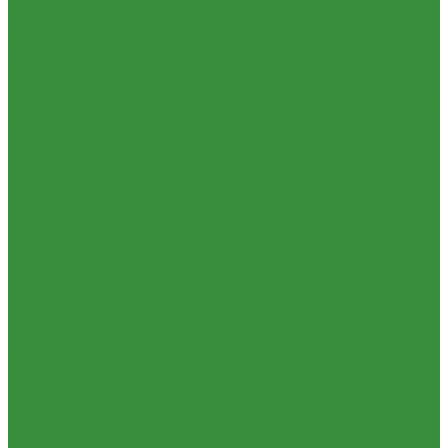
Т-40А, Т-25 (230)
1.37.06. Передача карданная Т-40, Т-25 (240)
1.37.07. Рама Т-40, Т-25 (280)
1.37.08. Передача бортовая Т-40,
Т-25 (290), (39)
1.37.09. Мост перед. невед Т-40, Т-25 (300), (31)
1.37.10. Колеса Т-40, Т-25 (310)
1.37.11. Рулевое управление
Т-40, Т-25 (340), (40)
1.37.12. Тормоза пнев.сист. Т-40, Т-25 (350),
(38)
1.37.13. ВОМ Т-40, Т-25 (420), (41)
1.37.14. Гидравл. сист.
Т-40, Т-25 (461), (22)
1.37.15. Устройство навесн. Т-40, Т-25 (462),
(56)
1.37.16. Кабина и облицовка Т-40, Т-25
1.38 Запчасти к 2ПТС-4, 1ПТС-9
1.39 КРН 2.1
1.40 Подшипники
1.41 Каталоги
1.42 РВД
1.43 Запчасти к СМД-31
1.44 Электрика
1.45 Манжеты
1.46. Разное
1.47 Диски колесные и автошины
1.49 Сельхозтехника
1.50 Ремни
1.51 КАМАЗ,МАЗ
1.52 Масла. Смазки.
ТОВАРЫ СО СКИДКОЙ %
Услуги
Ремонт и реставрация б/у запчастей, узлов и агрегатов
Услуги по ремонту и реставрации запасных частей, узлов и
агрегатов
Компания