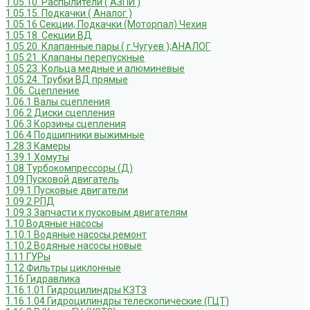
1.05.10. Распылители ( АЗПИ )
1.05.15. Подкачки ( Аналог )
1.05.16 Секции, Подкачки (Моторпал) Чехия
1.05.18. Секции ВД
1.05.20. Клапанные пары ( г.Чугуев );АНАЛОГ
1.05.21. Клапаны перепускные
1.05.23. Кольца медные и алюминевые
1.05.24. Трубки ВД прямые
1.06. Сцепление
1.06.1 Валы сцепления
1.06.2 Диски сцепления
1.06.3 Корзины сцепления
1.06.4 Подшипники выжимные
1.28.3 Камеры
1.39.1 Хомуты
1.08 Турбокомпрессоры (Д)
1.09 Пусковой двигатель
1.09.1 Пусковые двигатели
1.09.2 РПД
1.09.3 Запчасти к пусковым двигателям
1.10 Водяные насосы
1.10.1 Водяные насосы ремонт
1.10.2 Водяные насосы новые
1.11 ГУРы
1.12 Фильтры циклонные
1.16 Гидравлика
1.16.1.01 Гидроцилиндры КЗТЗ
1.16.1.04 Гидроцилиндры телескопические (ГЦТ)