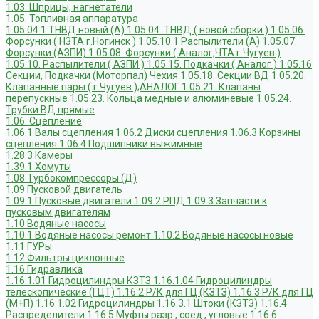
1.03. Шприцы, нагнетатели
1.05. Топливная аппаратура
1.05.04.1 ТНВД новый (А)
1.05.04. ТНВД ( новой сборки )
1.05.06.
Форсунки ( НЗТА г.Ногинск )
1.05.10.1 Распылители (А)
1.05.07.
Форсунки (АЗПИ)
1.05.08. Форсунки ( Аналог,ЧТА г.Чугуев )
1.05.10. Распылители ( АЗПИ )
1.05.15. Подкачки ( Аналог )
1.05.16
Секции, Подкачки (Моторпал) Чехия
1.05.18. Секции ВД
1.05.20.
Клапанные пары ( г.Чугуев );АНАЛОГ
1.05.21. Клапаны
перепускные
1.05.23. Кольца медные и алюминевые
1.05.24.
Трубки ВД прямые
1.06. Сцепление
1.06.1 Валы сцепления
1.06.2 Диски сцепления
1.06.3 Корзины
сцепления
1.06.4 Подшипники выжимные
1.28.3 Камеры
1.39.1 Хомуты
1.08 Турбокомпрессоры (Д)
1.09 Пусковой двигатель
1.09.1 Пусковые двигатели
1.09.2 РПД
1.09.3 Запчасти к
пусковым двигателям
1.10 Водяные насосы
1.10.1 Водяные насосы ремонт
1.10.2 Водяные насосы новые
1.11 ГУРы
1.12 Фильтры циклонные
1.16 Гидравлика
1.16.1.01 Гидроцилиндры КЗТЗ
1.16.1.04 Гидроцилиндры
телескопические (ГЦТ)
1.16.2 Р/К для ГЦ (КЗТЗ)
1.16.3 Р/К для ГЦ
(М+П)
1.16.1.02 Гидроцилиндры
1.16.3.1 Штоки (КЗТЗ)
1.16.4
Распределители
1.16.5 Муфты разр., соед., угловые
1.16.6