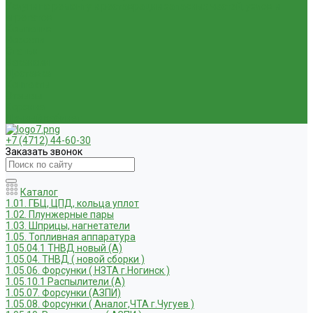
Услуги по ремонту и реставрации запасных частей, узлов и
агрегатов
Компания
Новости
Статьи
Вакансии
Доставка
Контакты
Отзывы
Корзина
Личный кабинет
+7 (4712) 44-60-30
Заказать звонок
Каталог
1.01. ГБЦ, ЦПД, кольца уплот
1.02. Плунжерные пары
1.03. Шприцы, нагнетатели
1.05. Топливная аппаратура
1.05.04.1 ТНВД новый (А)
1.05.04. ТНВД ( новой сборки )
1.05.06. Форсунки ( НЗТА г.Ногинск )
1.05.10.1 Распылители (А)
1.05.07. Форсунки (АЗПИ)
1.05.08. Форсунки ( Аналог,ЧТА г.Чугуев )