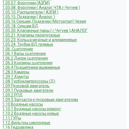
1.05.07. Форсунки (АЗПИ)
1.05.08. Форсунки ( Аналог,ЧТА г.Чугуев )
1.05.10. Распылители ( АЗПИ )
1.05.15. Подкачки ( Аналог )
1.05.16 Секции, Подкачки (Моторпал) Чехия
1.05.18. Секции ВД
1.05.20. Клапанные пары ( г.Чугуев );АНАЛОГ
1.05.21. Клапаны перепускные
1.05.23. Кольца медные и алюминевые
1.05.24. Трубки ВД прямые
1.06. Сцепление
1.06.1 Валы сцепления
1.06.2 Диски сцепления
1.06.3 Корзины сцепления
1.06.4 Подшипники выжимные
1.28.3 Камеры
1.39.1 Хомуты
1.08 Турбокомпрессоры (Д)
1.09 Пусковой двигатель
1.09.1 Пусковые двигатели
1.09.2 РПД
1.09.3 Запчасти к пусковым двигателям
1.10 Водяные насосы
1.10.1 Водяные насосы ремонт
1.10.2 Водяные насосы новые
1.11 ГУРы
1.12 Фильтры циклонные
1.16 Гидравлика