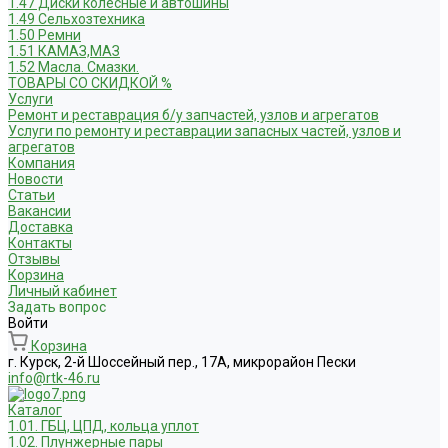
1.47 Диски колесные и автошины
1.49 Сельхозтехника
1.50 Ремни
1.51 КАМАЗ,МАЗ
1.52 Масла. Смазки.
ТОВАРЫ СО СКИДКОЙ %
Услуги
Ремонт и реставрация б/у запчастей, узлов и агрегатов
Услуги по ремонту и реставрации запасных частей, узлов и
агрегатов
Компания
Новости
Статьи
Вакансии
Доставка
Контакты
Отзывы
Корзина
Личный кабинет
Задать вопрос
Войти
Корзина
г. Курск, 2-й Шоссейный пер., 17А, микрорайон Пески
info@rtk-46.ru
Каталог
1.01. ГБЦ, ЦПД, кольца уплот
1.02. Плунжерные пары