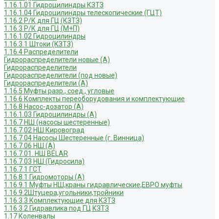
1.16.1.01 Гидроцилиндры КЗТЗ
1.16.1.04 Гидроцилиндры телескопические (ГЦТ)
1.16.2 Р/К для ГЦ (КЗТЗ)
1.16.3 Р/К для ГЦ (М+П)
1.16.1.02 Гидроцилиндры
1.16.3.1 Штоки (КЗТЗ)
1.16.4 Распределители
Гидрораспределители новые (А)
Гидрораспределители
Гидрораспределители (под новые)
Гидрораспределители (А)
1.16.5 Муфты разр., соед., угловые
1.16.6 Комплекты переоборудования и комплектующие
1.16.8 Насос-дозатор (А)
1.16.1.03 Гидроцилиндры (А)
1.16.7 НШ (насосы шестеренные)
1.16.7.02 НШ Кировоград
1.16.7.04 Насосы Шестеренные (г. Винница)
1.16.7.06 НШ (А)
1.16.7.01. НШ BELAR
1.16.7.03 НШ (Гидросила)
1.16.7.1 ГСТ
1.16.8.1 Гидромоторы (А)
1.16.9.1 Муфты НШ,краны гидравлические,ЕВРО муфты
1.16.9.2Штуцера,угольники,тройники
1.16.3.3 Комплектующие для КЗТЗ
1.16.3.2 Гидравлика под ГЦ КЗТЗ
1.17 Коленвалы