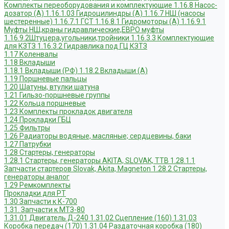
Комплекты переоборудования и комплектующие
1.16.8 Насос-
дозатор (А)
1.16.1.03 Гидроцилиндры (А)
1.16.7 НШ (насосы
шестеренные)
1.16.7.1 ГСТ
1.16.8.1 Гидромоторы (А)
1.16.9.1
Муфты НШ,краны гидравлические,ЕВРО муфты
1.16.9.2Штуцера,угольники,тройники
1.16.3.3 Комплектующие
для КЗТЗ
1.16.3.2 Гидравлика под ГЦ КЗТЗ
1.17 Коленвалы
1.18 Вкладыши
1.18.1 Вкладыши (РФ)
1.18.2 Вкладыши (А)
1.19 Поршневые пальцы
1.20 Шатуны, втулки шатуна
1.21 Гильзо-поршневые группы
1.22 Кольца поршневые
1.23 Комплекты прокладок двигателя
1.24 Прокладки ГБЦ
1.25 Фильтры
1.26 Радиаторы водяные, масляные; сердцевины, баки
1.27 Патрубки
1.28 Стартеры, генераторы
1.28.1 Стартеры, генераторы AKITA, SLOVAK, ТТВ
1.28.1.1
Запчасти стартеров Slovak, Akita, Magneton
1.28.2 Стартеры,
генераторы аналог
1.29 Ремкомплекты
Прокладки для РТ
1.30 Запчасти к К-700
1.31. Запчасти к МТЗ-80
1.31.01 Двигатель Д-240
1.31.02 Сцепление (160)
1.31.03
Коробка передач (170)
1.31.04 Раздаточная коробка (180)