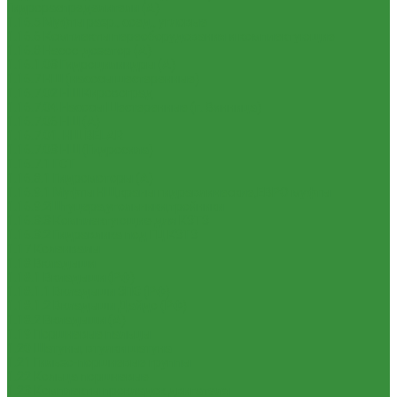
Гидрораспределители (А)
1.16.5 Муфты разр., соед., угловые
1.16.6 Комплекты переоборудования и комплектующие
1.16.8 Насос-дозатор (А)
1.16.1.03 Гидроцилиндры (А)
1.16.7 НШ (насосы шестеренные)
1.16.7.02 НШ Кировоград
1.16.7.04 Насосы Шестеренные (г. Винница)
1.16.7.06 НШ (А)
1.16.7.01. НШ BELAR
1.16.7.03 НШ (Гидросила)
1.16.7.1 ГСТ
1.16.8.1 Гидромоторы (А)
1.16.9.1 Муфты НШ,краны гидравлические,ЕВРО муфты
1.16.9.2Штуцера,угольники,тройники
1.16.3.3 Комплектующие для КЗТЗ
1.16.3.2 Гидравлика под ГЦ КЗТЗ
1.17 Коленвалы
1.18 Вкладыши
1.18.1 Вкладыши (РФ)
1.18.1.1 Вкладыши ЗПС (РФ)
1.18.1.2 Вкладыши Дайдо (РФ)
1.18.2 Вкладыши (А)
1.19 Поршневые пальцы
1.20 Шатуны, втулки шатуна
1.21 Гильзо-поршневые группы
1.22 Кольца поршневые
1.23 Комплекты прокладок двигателя