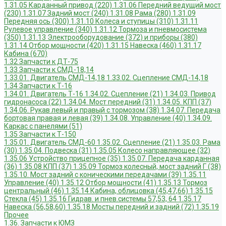
1.31.05 Карданный привод (220)
1.31.06 Передний ведущий мост
(230)
1.31.07 Задний мост (240)
1.31.08 Рама (280)
1.31.09
Передняя ось (300)
1.31.10 Колеса и ступицы (310)
1.31.11
Рулевое управление (340)
1.31.12 Тормоза и пневмосистема
(350)
1.31.13 Электрооборудование (372) и приборы (380)
1.31.14 Отбор мощности (420)
1.31.15 Навеска (460)
1.31.17
Кабина (670)
1.32 Запчасти к ДТ-75
1.33 Запчасти к СМД-18,14
1.33.01. Двигатель СМД-14,18
1.33.02. Сцепление СМД-14,18
1.34 Запчасти к Т-16
1.34.01. Двигатель Т-16
1.34.02. Сцепление (21)
1.34.03. Привод
гидронасоса (22)
1.34.04. Мост передний (31)
1.34.05. КПП (37)
1.34.06. Рукав левый и правый с тормозом (38)
1.34.07. Передача
бортовая правая и левая (39)
1.34.08. Управление (40)
1.34.09.
Каркас с панелями (51)
1.35 Запчасти к Т-150
1.35.01. Двигатель СМД-60
1.35.02. Сцепление (21)
1.35.03. Рама
(30)
1.35.04. Подвеска (31)
1.35.05 Колесо направляющее (32)
1.35.06 Устройство прицепное (35)
1.35.07. Передача карданная
(36)
1.35.08 КПП (37)
1.35.09 Тормоз колесный, мост задний Г (38)
1.35.10. Мост задний с коническими передачами (39)
1.35.11
Управление (40)
1.35.12 Отбор мощности (41)
1.35.13 Тормоз
центральный (46)
1.35.14 Кабина, облицовка (45,47,66)
1.35.15
Стекла (45)
1.35.16 Гидрав. и пнев.системы 57,53, 64
1.35.17
Навеска (56,58,60)
1.35.18 Мосты передний и задний (72)
1.35.19
Прочее
1.36. Запчасти к ЮМЗ