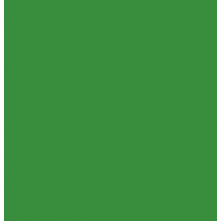
1.06. Сцепление
1.06.1 Валы сцепления
1.06.2 Диски сцепления
1.06.3 Корзины
сцепления
1.06.4 Подшипники выжимные
1.28.3 Камеры
1.39.1 Хомуты
1.08 Турбокомпрессоры (Д)
1.09 Пусковой двигатель
1.09.1 Пусковые двигатели
1.09.2 РПД
1.09.3 Запчасти к
пусковым двигателям
1.10 Водяные насосы
1.10.1 Водяные насосы ремонт
1.10.2 Водяные насосы новые
1.11 ГУРы
1.12 Фильтры циклонные
1.16 Гидравлика
1.16.1.01 Гидроцилиндры КЗТЗ
1.16.1.04 Гидроцилиндры
телескопические (ГЦТ)
1.16.2 Р/К для ГЦ (КЗТЗ)
1.16.3 Р/К для ГЦ
(М+П)
1.16.1.02 Гидроцилиндры
1.16.3.1 Штоки (КЗТЗ)
1.16.4
Распределители
1.16.5 Муфты разр., соед., угловые
1.16.6
Комплекты переоборудования и комплектующие
1.16.8 Насос-
дозатор (А)
1.16.1.03 Гидроцилиндры (А)
1.16.7 НШ (насосы
шестеренные)
1.16.7.1 ГСТ
1.16.8.1 Гидромоторы (А)
1.16.9.1
Муфты НШ,краны гидравлические,ЕВРО муфты
1.16.9.2Штуцера,угольники,тройники
1.16.3.3 Комплектующие
для КЗТЗ
1.16.3.2 Гидравлика под ГЦ КЗТЗ
1.17 Коленвалы
1.18 Вкладыши
1.18.1 Вкладыши (РФ)
1.18.2 Вкладыши (А)
1.19 Поршневые пальцы