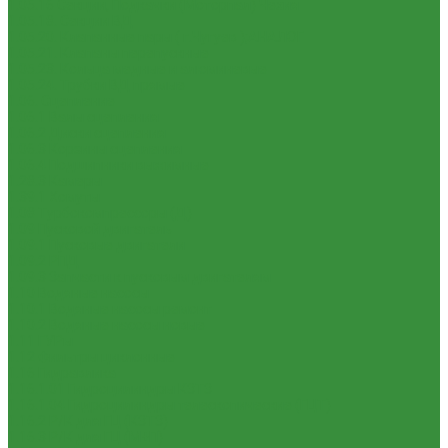
1.05.16 Секции, Подкачки (Моторпал) Чехия
1.05.18. Секции ВД
1.05.20. Клапанные пары ( г.Чугуев );АНАЛОГ
1.05.21. Клапаны перепускные
1.05.23. Кольца медные и алюминевые
1.05.24. Трубки ВД прямые
1.06. Сцепление
1.06.1 Валы сцепления
1.06.2 Диски сцепления
1.06.3 Корзины сцепления
1.06.4 Подшипники выжимные
1.28.3 Камеры
1.39.1 Хомуты
1.08 Турбокомпрессоры (Д)
1.09 Пусковой двигатель
1.09.1 Пусковые двигатели
1.09.2 РПД
1.09.3 Запчасти к пусковым двигателям
1.10 Водяные насосы
1.10.1 Водяные насосы ремонт
1.10.2 Водяные насосы новые
1.11 ГУРы
1.12 Фильтры циклонные
1.16 Гидравлика
1.16.1.01 Гидроцилиндры КЗТЗ
1.16.1.04 Гидроцилиндры телескопические (ГЦТ)
1.16.2 Р/К для ГЦ (КЗТЗ)
1.16.3 Р/К для ГЦ (М+П)