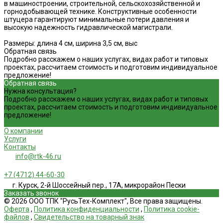
в машиностроении, строительной, сельскохозяйственной и
горнодобывающей технике. Конструктивные особенности
штуцера гарантируют минимальные потери давления и
высокую надежность гидравлической магистрали.
Размеры: длина 4 см, ширина 3,5 см, выс
Обратная связь
Подробно расскажем о наших услугах, видах работ и типовых
проектах, рассчитаем стоимость и подготовим индивидуальное
предложение!
Обратная связь
Нужна консультация?
Подробно расскажем о наших услугах, видах работ и типовых
проектах, рассчитаем стоимость и подготовим индивидуальное
предложение!
Задать вопрос
О компании
Услуги
Контакты
info@rtk-46.ru
+7 (4712) 44-60-30
г. Курск, 2-й Шоссейный пер., 17А, микрорайон Пески
Заказать звонок
© 2026 ООО ТПК "РусьТех-Комплект", Все права защищены.
Оферта
,
Политика конфиденциальности
,
Политика cookie-
файлов
,
Свидетельство на товарный знак