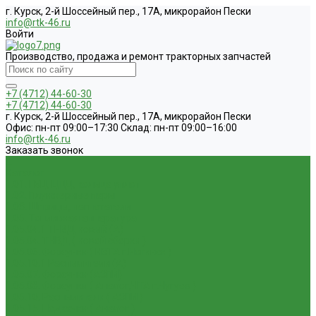
г. Курск, 2-й Шоссейный пер., 17А, микрорайон Пески
info@rtk-46.ru
Войти
Производство, продажа и ремонт тракторных запчастей
+7 (4712) 44-60-30
+7 (4712) 44-60-30
г. Курск, 2-й Шоссейный пер., 17А, микрорайон Пески
Офис: пн-пт 09:00–17:30 Склад: пн-пт 09:00–16:00
info@rtk-46.ru
Заказать звонок
...
Каталог
1.01. ГБЦ, ЦПД, кольца уплот
1.02. Плунжерные пары
1.03. Шприцы, нагнетатели
1.05. Топливная аппаратура
1.05.04.1 ТНВД новый (А)
1.05.04. ТНВД ( новой сборки )
1.05.06. Форсунки ( НЗТА г.Ногинск )
1.05.10.1 Распылители (А)
1.05.07. Форсунки (АЗПИ)
1.05.08. Форсунки ( Аналог,ЧТА г.Чугуев )
1.05.10. Распылители ( АЗПИ )
1.05.15. Подкачки ( Аналог )