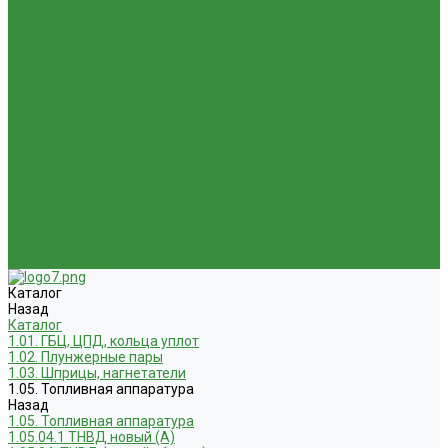
1.50 Ремни
1.51 КАМАЗ,МАЗ
1.52 Масла. Смазки.
ТОВАРЫ СО СКИДКОЙ %
Услуги
Ремонт и реставрация б/у запчастей, узлов и агрегатов
Услуги по ремонту и реставрации запасных частей, узлов и
агрегатов
Компания
Новости
Статьи
Вакансии
Доставка
Контакты
Отзывы
Корзина
Личный кабинет
Каталог
Назад
Каталог
1.01. ГБЦ, ЦПД, кольца уплот
1.02. Плунжерные пары
1.03. Шприцы, нагнетатели
1.05. Топливная аппаратура
Назад
1.05. Топливная аппаратура
1.05.04.1 ТНВД новый (А)