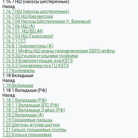
1.16.7 НШ (насосы шестеренные)
Назад
1.16.7 НШ (насосы шестеренные)
1.16.7.02 НШ Кировоград
1.16.7.04 Насосы Шестеренные (г. Винница)
1.16.7.06 НШ (А)
1.16.7.01. НШ BELAR
1.16.7.03 НШ (Гидросила)
1.16.7.1 ГСТ
1.16.8.1 Гидромоторы (А)
1.16.9.1 Муфты НШ,краны гидравлические,ЕВРО муфты
1.16.9.2Штуцера,угольники,тройники
1.16.3.3 Комплектующие для КЗТЗ
1.16.3.2 Гидравлика под ГЦ КЗТЗ
1.17 Коленвалы
1.18 Вкладыши
Назад
1.18 Вкладыши
1.18.1 Вкладыши (РФ)
Назад
1.18.1 Вкладыши (РФ)
1.18.1.1 Вкладыши ЗПС (РФ)
1.18.1.2 Вкладыши Дайдо (РФ)
1.18.2 Вкладыши (А)
1.19 Поршневые пальцы
1.20 Шатуны, втулки шатуна
1.21 Гильзо-поршневые группы
1.22 Кольца поршневые