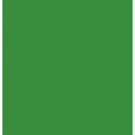
1.16.1.02 Гидроцилиндры
1.16.3.1 Штоки (КЗТЗ)
1.16.4 Распределители
Гидрораспределители новые (А)
Гидрораспределители
Гидрораспределители (под новые)
Гидрораспределители (А)
1.16.5 Муфты разр., соед., угловые
1.16.6 Комплекты переоборудования и комплектующие
1.16.8 Насос-дозатор (А)
1.16.1.03 Гидроцилиндры (А)
1.16.7 НШ (насосы шестеренные)
1.16.7.02 НШ Кировоград
1.16.7.04 Насосы Шестеренные (г. Винница)
1.16.7.06 НШ (А)
1.16.7.01. НШ BELAR
1.16.7.03 НШ (Гидросила)
1.16.7.1 ГСТ
1.16.8.1 Гидромоторы (А)
1.16.9.1 Муфты НШ,краны гидравлические,ЕВРО муфты
1.16.9.2Штуцера,угольники,тройники
1.16.3.3 Комплектующие для КЗТЗ
1.16.3.2 Гидравлика под ГЦ КЗТЗ
1.17 Коленвалы
1.18 Вкладыши
1.18.1 Вкладыши (РФ)
1.18.1.1 Вкладыши ЗПС (РФ)
1.18.1.2 Вкладыши Дайдо (РФ)