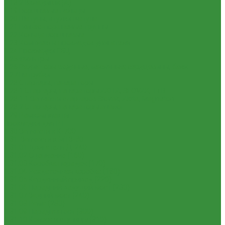
1.18.2 Вкладыши (А)
1.19 Поршневые пальцы
1.20 Шатуны, втулки шатуна
1.21 Гильзо-поршневые группы
1.22 Кольца поршневые
1.23 Комплекты прокладок двигателя
1.24 Прокладки ГБЦ
1.25 Фильтры
1.26 Радиаторы водяные, масляные; сердцевины, баки
1.27 Патрубки
1.28 Стартеры, генераторы
1.28.1 Стартеры, генераторы AKITA, SLOVAK, ТТВ
1.28.1.1 Запчасти стартеров Slovak, Akita, Magneton
1.28.2 Стартеры, генераторы аналог
1.29 Ремкомплекты
Прокладки для РТ
1.30 Запчасти к К-700
1.31. Запчасти к МТЗ-80
1.31.01 Двигатель Д-240
1.31.02 Сцепление (160)
1.31.03 Коробка передач (170)
1.31.04 Раздаточная коробка (180)
1.31.05 Карданный привод (220)
1.31.06 Передний ведущий мост (230)
1.31.07 Задний мост (240)
1.31.08 Рама (280)
1.31.09 Передняя ось (300)
1.31.10 Колеса и ступицы (310)