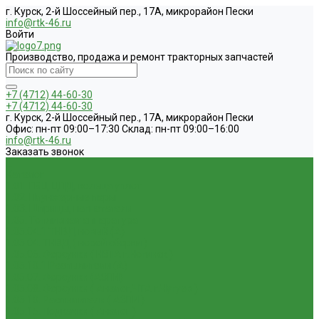
г. Курск, 2-й Шоссейный пер., 17А, микрорайон Пески
info@rtk-46.ru
Войти
Производство, продажа и ремонт тракторных запчастей
+7 (4712) 44-60-30
+7 (4712) 44-60-30
г. Курск, 2-й Шоссейный пер., 17А, микрорайон Пески
Офис: пн-пт 09:00–17:30 Склад: пн-пт 09:00–16:00
info@rtk-46.ru
Заказать звонок
...
Каталог
1.01. ГБЦ, ЦПД, кольца уплот
1.02. Плунжерные пары
1.03. Шприцы, нагнетатели
1.05. Топливная аппаратура
1.05.04.1 ТНВД новый (А)
1.05.04. ТНВД ( новой сборки )
1.05.06. Форсунки ( НЗТА г.Ногинск )
1.05.10.1 Распылители (А)
1.05.07. Форсунки (АЗПИ)
1.05.08. Форсунки ( Аналог,ЧТА г.Чугуев )
1.05.10. Распылители ( АЗПИ )
1.05.15. Подкачки ( Аналог )