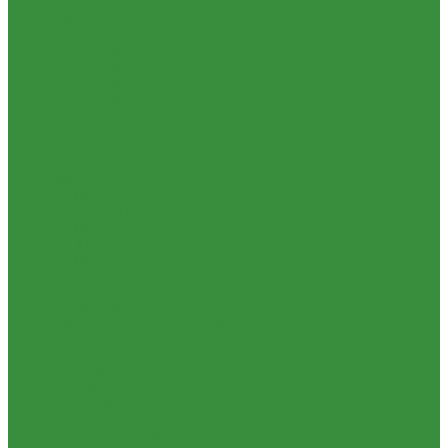
1.16.1.02 Гидроцилиндры
1.16.3.1 Штоки (КЗТЗ)
1.16.4 Распределители
Гидрораспределители новые (А)
Гидрораспределители
Гидрораспределители (под новые)
Гидрораспределители (А)
1.16.5 Муфты разр., соед., угловые
1.16.6 Комплекты переоборудования и комплектующие
1.16.8 Насос-дозатор (А)
1.16.1.03 Гидроцилиндры (А)
1.16.7 НШ (насосы шестеренные)
1.16.7.02 НШ Кировоград
1.16.7.04 Насосы Шестеренные (г. Винница)
1.16.7.06 НШ (А)
1.16.7.01. НШ BELAR
1.16.7.03 НШ (Гидросила)
1.16.7.1 ГСТ
1.16.8.1 Гидромоторы (А)
1.16.9.1 Муфты НШ,краны гидравлические,ЕВРО муфты
1.16.9.2Штуцера,угольники,тройники
1.16.3.3 Комплектующие для КЗТЗ
1.16.3.2 Гидравлика под ГЦ КЗТЗ
1.17 Коленвалы
1.18 Вкладыши
1.18.1 Вкладыши (РФ)
1.18.1.1 Вкладыши ЗПС (РФ)
1.18.1.2 Вкладыши Дайдо (РФ)