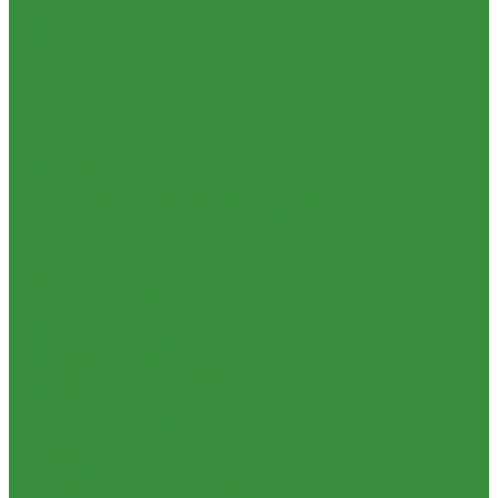
1.18.2 Вкладыши (А)
1.19 Поршневые пальцы
1.20 Шатуны, втулки шатуна
1.21 Гильзо-поршневые группы
1.22 Кольца поршневые
1.23 Комплекты прокладок двигателя
1.24 Прокладки ГБЦ
1.25 Фильтры
1.26 Радиаторы водяные, масляные; сердцевины, баки
1.27 Патрубки
1.28 Стартеры, генераторы
1.28.1 Стартеры, генераторы AKITA, SLOVAK, ТТВ
1.28.1.1 Запчасти стартеров Slovak, Akita, Magneton
1.28.2 Стартеры, генераторы аналог
1.29 Ремкомплекты
Прокладки для РТ
1.30 Запчасти к К-700
1.31. Запчасти к МТЗ-80
1.31.01 Двигатель Д-240
1.31.02 Сцепление (160)
1.31.03 Коробка передач (170)
1.31.04 Раздаточная коробка (180)
1.31.05 Карданный привод (220)
1.31.06 Передний ведущий мост (230)
1.31.07 Задний мост (240)
1.31.08 Рама (280)
1.31.09 Передняя ось (300)
1.31.10 Колеса и ступицы (310)