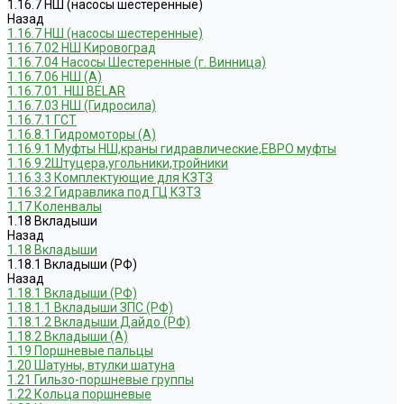
1.16.7 НШ (насосы шестеренные)
Назад
1.16.7 НШ (насосы шестеренные)
1.16.7.02 НШ Кировоград
1.16.7.04 Насосы Шестеренные (г. Винница)
1.16.7.06 НШ (А)
1.16.7.01. НШ BELAR
1.16.7.03 НШ (Гидросила)
1.16.7.1 ГСТ
1.16.8.1 Гидромоторы (А)
1.16.9.1 Муфты НШ,краны гидравлические,ЕВРО муфты
1.16.9.2Штуцера,угольники,тройники
1.16.3.3 Комплектующие для КЗТЗ
1.16.3.2 Гидравлика под ГЦ КЗТЗ
1.17 Коленвалы
1.18 Вкладыши
Назад
1.18 Вкладыши
1.18.1 Вкладыши (РФ)
Назад
1.18.1 Вкладыши (РФ)
1.18.1.1 Вкладыши ЗПС (РФ)
1.18.1.2 Вкладыши Дайдо (РФ)
1.18.2 Вкладыши (А)
1.19 Поршневые пальцы
1.20 Шатуны, втулки шатуна
1.21 Гильзо-поршневые группы
1.22 Кольца поршневые