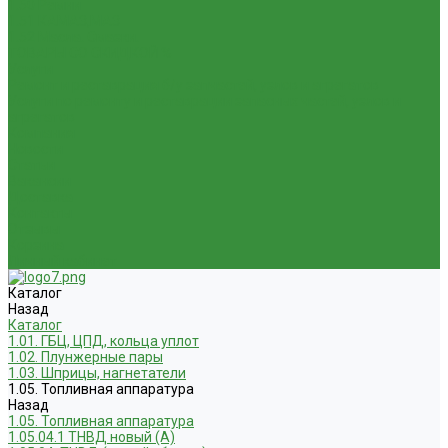
1.50 Ремни
1.51 КАМАЗ,МАЗ
1.52 Масла. Смазки.
ТОВАРЫ СО СКИДКОЙ %
Услуги
Ремонт и реставрация б/у запчастей, узлов и агрегатов
Услуги по ремонту и реставрации запасных частей, узлов и
агрегатов
Компания
Новости
Статьи
Вакансии
Доставка
Контакты
Отзывы
Корзина
Личный кабинет
Каталог
Назад
Каталог
1.01. ГБЦ, ЦПД, кольца уплот
1.02. Плунжерные пары
1.03. Шприцы, нагнетатели
1.05. Топливная аппаратура
Назад
1.05. Топливная аппаратура
1.05.04.1 ТНВД новый (А)