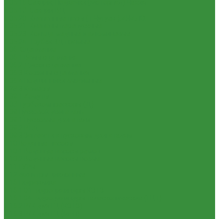
1.05.16 Секции, Подкачки (Моторпал) Чехия
1.05.18. Секции ВД
1.05.20. Клапанные пары ( г.Чугуев );АНАЛОГ
1.05.21. Клапаны перепускные
1.05.23. Кольца медные и алюминевые
1.05.24. Трубки ВД прямые
1.06. Сцепление
1.06.1 Валы сцепления
1.06.2 Диски сцепления
1.06.3 Корзины сцепления
1.06.4 Подшипники выжимные
1.28.3 Камеры
1.39.1 Хомуты
1.08 Турбокомпрессоры (Д)
1.09 Пусковой двигатель
1.09.1 Пусковые двигатели
1.09.2 РПД
1.09.3 Запчасти к пусковым двигателям
1.10 Водяные насосы
1.10.1 Водяные насосы ремонт
1.10.2 Водяные насосы новые
1.11 ГУРы
1.12 Фильтры циклонные
1.16 Гидравлика
1.16.1.01 Гидроцилиндры КЗТЗ
1.16.1.04 Гидроцилиндры телескопические (ГЦТ)
1.16.2 Р/К для ГЦ (КЗТЗ)
1.16.3 Р/К для ГЦ (М+П)