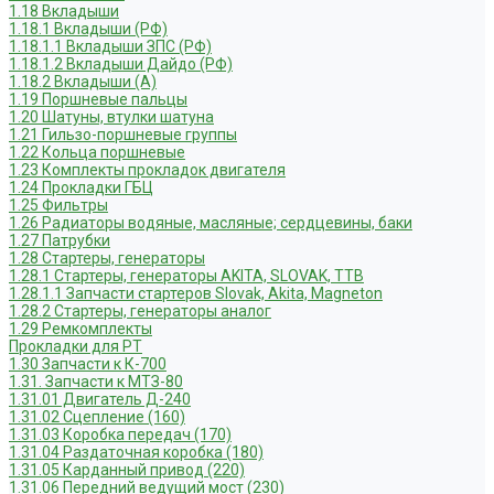
1.18 Вкладыши
1.18.1 Вкладыши (РФ)
1.18.1.1 Вкладыши ЗПС (РФ)
1.18.1.2 Вкладыши Дайдо (РФ)
1.18.2 Вкладыши (А)
1.19 Поршневые пальцы
1.20 Шатуны, втулки шатуна
1.21 Гильзо-поршневые группы
1.22 Кольца поршневые
1.23 Комплекты прокладок двигателя
1.24 Прокладки ГБЦ
1.25 Фильтры
1.26 Радиаторы водяные, масляные; сердцевины, баки
1.27 Патрубки
1.28 Стартеры, генераторы
1.28.1 Стартеры, генераторы AKITA, SLOVAK, ТТВ
1.28.1.1 Запчасти стартеров Slovak, Akita, Magneton
1.28.2 Стартеры, генераторы аналог
1.29 Ремкомплекты
Прокладки для РТ
1.30 Запчасти к К-700
1.31. Запчасти к МТЗ-80
1.31.01 Двигатель Д-240
1.31.02 Сцепление (160)
1.31.03 Коробка передач (170)
1.31.04 Раздаточная коробка (180)
1.31.05 Карданный привод (220)
1.31.06 Передний ведущий мост (230)