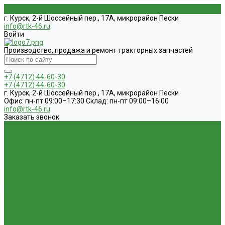
г. Курск, 2-й Шоссейный пер., 17А, микрорайон Пески
info@rtk-46.ru
Войти
Производство, продажа и ремонт тракторных запчастей
+7 (4712) 44-60-30
+7 (4712) 44-60-30
г. Курск, 2-й Шоссейный пер., 17А, микрорайон Пески
Офис: пн-пт 09:00–17:30 Склад: пн-пт 09:00–16:00
info@rtk-46.ru
Заказать звонок
Каталог
1.01. ГБЦ, ЦПД, кольца уплот
1.02. Плунжерные пары
1.03. Шприцы, нагнетатели
1.05. Топливная аппаратура
1.05.04.1 ТНВД новый (А)
1.05.04. ТНВД ( новой сборки )
1.05.06.
Форсунки ( НЗТА г.Ногинск )
1.05.10.1 Распылители (А)
1.05.07.
Форсунки (АЗПИ)
1.05.08. Форсунки ( Аналог,ЧТА г.Чугуев )
1.05.10. Распылители ( АЗПИ )
1.05.15. Подкачки ( Аналог )
1.05.16
Секции, Подкачки (Моторпал) Чехия
1.05.18. Секции ВД
1.05.20.
Клапанные пары ( г.Чугуев );АНАЛОГ
1.05.21. Клапаны
перепускные
1.05.23. Кольца медные и алюминевые
1.05.24.
Трубки ВД прямые