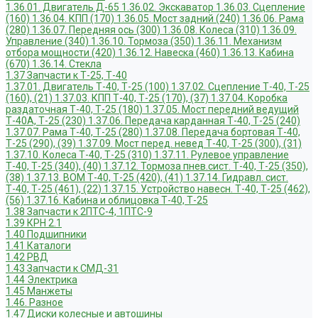
1.36.01. Двигатель Д-65
1.36.02. Экскаватор
1.36.03. Сцепление
(160)
1.36.04. КПП (170)
1.36.05. Мост задний (240)
1.36.06. Рама
(280)
1.36.07. Передняя ось (300)
1.36.08. Колеса (310)
1.36.09.
Управление (340)
1.36.10. Тормоза (350)
1.36.11. Механизм
отбора мощности (420)
1.36.12. Навеска (460)
1.36.13. Кабина
(670)
1.36.14. Стекла
1.37 Запчасти к Т-25, Т-40
1.37.01. Двигатель Т-40, Т-25 (100)
1.37.02. Сцепление Т-40, Т-25
(160), (21)
1.37.03. КПП Т-40, Т-25 (170), (37)
1.37.04. Коробка
раздаточная Т-40, Т-25 (180)
1.37.05. Мост передний ведущий
Т-40А, Т-25 (230)
1.37.06. Передача карданная Т-40, Т-25 (240)
1.37.07. Рама Т-40, Т-25 (280)
1.37.08. Передача бортовая Т-40,
Т-25 (290), (39)
1.37.09. Мост перед. невед Т-40, Т-25 (300), (31)
1.37.10. Колеса Т-40, Т-25 (310)
1.37.11. Рулевое управление
Т-40, Т-25 (340), (40)
1.37.12. Тормоза пнев.сист. Т-40, Т-25 (350),
(38)
1.37.13. ВОМ Т-40, Т-25 (420), (41)
1.37.14. Гидравл. сист.
Т-40, Т-25 (461), (22)
1.37.15. Устройство навесн. Т-40, Т-25 (462),
(56)
1.37.16. Кабина и облицовка Т-40, Т-25
1.38 Запчасти к 2ПТС-4, 1ПТС-9
1.39 КРН 2.1
1.40 Подшипники
1.41 Каталоги
1.42 РВД
1.43 Запчасти к СМД-31
1.44 Электрика
1.45 Манжеты
1.46. Разное
1.47 Диски колесные и автошины