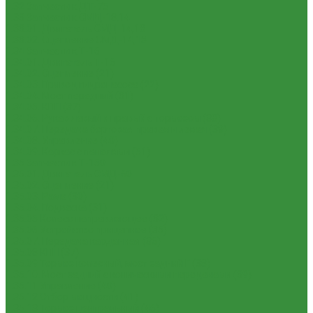
1.32 Запчасти к ДТ-75
1.33 Запчасти к СМД-18,14
1.33.01. Двигатель СМД-14,18
1.33.02. Сцепление СМД-14,18
1.34 Запчасти к Т-16
1.34.01. Двигатель Т-16
1.34.02. Сцепление (21)
1.34.03. Привод гидронасоса (22)
1.34.04. Мост передний (31)
1.34.05. КПП (37)
1.34.06. Рукав левый и правый с тормозом (38)
1.34.07. Передача бортовая правая и левая (39)
1.34.08. Управление (40)
1.34.09. Каркас с панелями (51)
1.35 Запчасти к Т-150
1.35.01. Двигатель СМД-60
1.35.02. Сцепление (21)
1.35.03. Рама (30)
1.35.04. Подвеска (31)
1.35.05 Колесо направляющее (32)
1.35.06 Устройство прицепное (35)
1.35.07. Передача карданная (36)
1.35.08 КПП (37)
1.35.09 Тормоз колесный, мост задний Г (38)
1.35.10. Мост задний с коническими передачами (39)
1.35.11 Управление (40)
1.35.12 Отбор мощности (41)
1.35.13 Тормоз центральный (46)