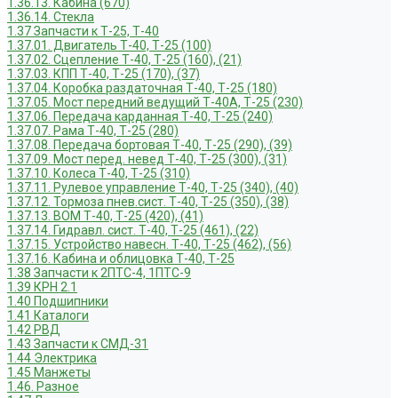
1.36.13. Кабина (670)
1.36.14. Стекла
1.37 Запчасти к Т-25, Т-40
1.37.01. Двигатель Т-40, Т-25 (100)
1.37.02. Сцепление Т-40, Т-25 (160), (21)
1.37.03. КПП Т-40, Т-25 (170), (37)
1.37.04. Коробка раздаточная Т-40, Т-25 (180)
1.37.05. Мост передний ведущий Т-40А, Т-25 (230)
1.37.06. Передача карданная Т-40, Т-25 (240)
1.37.07. Рама Т-40, Т-25 (280)
1.37.08. Передача бортовая Т-40, Т-25 (290), (39)
1.37.09. Мост перед. невед Т-40, Т-25 (300), (31)
1.37.10. Колеса Т-40, Т-25 (310)
1.37.11. Рулевое управление Т-40, Т-25 (340), (40)
1.37.12. Тормоза пнев.сист. Т-40, Т-25 (350), (38)
1.37.13. ВОМ Т-40, Т-25 (420), (41)
1.37.14. Гидравл. сист. Т-40, Т-25 (461), (22)
1.37.15. Устройство навесн. Т-40, Т-25 (462), (56)
1.37.16. Кабина и облицовка Т-40, Т-25
1.38 Запчасти к 2ПТС-4, 1ПТС-9
1.39 КРН 2.1
1.40 Подшипники
1.41 Каталоги
1.42 РВД
1.43 Запчасти к СМД-31
1.44 Электрика
1.45 Манжеты
1.46. Разное