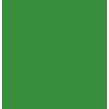
1.34 Запчасти к Т-16
1.34.01. Двигатель Т-16
1.34.02. Сцепление (21)
1.34.03. Привод
гидронасоса (22)
1.34.04. Мост передний (31)
1.34.05. КПП (37)
1.34.06. Рукав левый и правый с тормозом (38)
1.34.07. Передача
бортовая правая и левая (39)
1.34.08. Управление (40)
1.34.09.
Каркас с панелями (51)
1.35 Запчасти к Т-150
1.35.01. Двигатель СМД-60
1.35.02. Сцепление (21)
1.35.03. Рама
(30)
1.35.04. Подвеска (31)
1.35.05 Колесо направляющее (32)
1.35.06 Устройство прицепное (35)
1.35.07. Передача карданная
(36)
1.35.08 КПП (37)
1.35.09 Тормоз колесный, мост задний Г (38)
1.35.10. Мост задний с коническими передачами (39)
1.35.11
Управление (40)
1.35.12 Отбор мощности (41)
1.35.13 Тормоз
центральный (46)
1.35.14 Кабина, облицовка (45,47,66)
1.35.15
Стекла (45)
1.35.16 Гидрав. и пнев.системы 57,53, 64
1.35.17
Навеска (56,58,60)
1.35.18 Мосты передний и задний (72)
1.35.19
Прочее
1.36. Запчасти к ЮМЗ
1.36.01. Двигатель Д-65
1.36.02. Экскаватор
1.36.03. Сцепление
(160)
1.36.04. КПП (170)
1.36.05. Мост задний (240)
1.36.06. Рама
(280)
1.36.07. Передняя ось (300)
1.36.08. Колеса (310)
1.36.09.
Управление (340)
1.36.10. Тормоза (350)
1.36.11. Механизм
отбора мощности (420)
1.36.12. Навеска (460)
1.36.13. Кабина
(670)
1.36.14. Стекла
1.37 Запчасти к Т-25, Т-40
1.37.01. Двигатель Т-40, Т-25 (100)
1.37.02. Сцепление Т-40, Т-25
(160), (21)
1.37.03. КПП Т-40, Т-25 (170), (37)
1.37.04. Коробка
раздаточная Т-40, Т-25 (180)
1.37.05. Мост передний ведущий