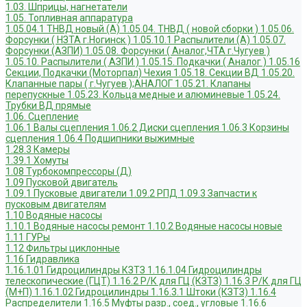
1.03. Шприцы, нагнетатели
1.05. Топливная аппаратура
1.05.04.1 ТНВД новый (А)
1.05.04. ТНВД ( новой сборки )
1.05.06.
Форсунки ( НЗТА г.Ногинск )
1.05.10.1 Распылители (А)
1.05.07.
Форсунки (АЗПИ)
1.05.08. Форсунки ( Аналог,ЧТА г.Чугуев )
1.05.10. Распылители ( АЗПИ )
1.05.15. Подкачки ( Аналог )
1.05.16
Секции, Подкачки (Моторпал) Чехия
1.05.18. Секции ВД
1.05.20.
Клапанные пары ( г.Чугуев );АНАЛОГ
1.05.21. Клапаны
перепускные
1.05.23. Кольца медные и алюминевые
1.05.24.
Трубки ВД прямые
1.06. Сцепление
1.06.1 Валы сцепления
1.06.2 Диски сцепления
1.06.3 Корзины
сцепления
1.06.4 Подшипники выжимные
1.28.3 Камеры
1.39.1 Хомуты
1.08 Турбокомпрессоры (Д)
1.09 Пусковой двигатель
1.09.1 Пусковые двигатели
1.09.2 РПД
1.09.3 Запчасти к
пусковым двигателям
1.10 Водяные насосы
1.10.1 Водяные насосы ремонт
1.10.2 Водяные насосы новые
1.11 ГУРы
1.12 Фильтры циклонные
1.16 Гидравлика
1.16.1.01 Гидроцилиндры КЗТЗ
1.16.1.04 Гидроцилиндры
телескопические (ГЦТ)
1.16.2 Р/К для ГЦ (КЗТЗ)
1.16.3 Р/К для ГЦ
(М+П)
1.16.1.02 Гидроцилиндры
1.16.3.1 Штоки (КЗТЗ)
1.16.4
Распределители
1.16.5 Муфты разр., соед., угловые
1.16.6