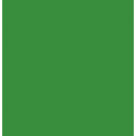
Т-40А, Т-25 (230)
1.37.06. Передача карданная Т-40, Т-25 (240)
1.37.07. Рама Т-40, Т-25 (280)
1.37.08. Передача бортовая Т-40,
Т-25 (290), (39)
1.37.09. Мост перед. невед Т-40, Т-25 (300), (31)
1.37.10. Колеса Т-40, Т-25 (310)
1.37.11. Рулевое управление
Т-40, Т-25 (340), (40)
1.37.12. Тормоза пнев.сист. Т-40, Т-25 (350),
(38)
1.37.13. ВОМ Т-40, Т-25 (420), (41)
1.37.14. Гидравл. сист.
Т-40, Т-25 (461), (22)
1.37.15. Устройство навесн. Т-40, Т-25 (462),
(56)
1.37.16. Кабина и облицовка Т-40, Т-25
1.38 Запчасти к 2ПТС-4, 1ПТС-9
1.39 КРН 2.1
1.40 Подшипники
1.41 Каталоги
1.42 РВД
1.43 Запчасти к СМД-31
1.44 Электрика
1.45 Манжеты
1.46. Разное
1.47 Диски колесные и автошины
1.49 Сельхозтехника
1.50 Ремни
1.51 КАМАЗ,МАЗ
1.52 Масла. Смазки.
ТОВАРЫ СО СКИДКОЙ %
Услуги
Ремонт и реставрация б/у запчастей, узлов и агрегатов
Услуги по ремонту и реставрации запасных частей, узлов и
агрегатов
Компания