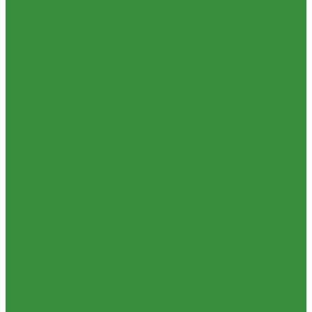
1.37.06. Передача карданная Т-40, Т-25 (240)
1.37.07. Рама Т-40, Т-25 (280)
1.37.08. Передача бортовая Т-40, Т-25 (290), (39)
1.37.09. Мост перед. невед Т-40, Т-25 (300), (31)
1.37.10. Колеса Т-40, Т-25 (310)
1.37.11. Рулевое управление Т-40, Т-25 (340), (40)
1.37.12. Тормоза пнев.сист. Т-40, Т-25 (350), (38)
1.37.13. ВОМ Т-40, Т-25 (420), (41)
1.37.14. Гидравл. сист. Т-40, Т-25 (461), (22)
1.37.15. Устройство навесн. Т-40, Т-25 (462), (56)
1.37.16. Кабина и облицовка Т-40, Т-25
1.38 Запчасти к 2ПТС-4, 1ПТС-9
1.39 КРН 2.1
1.40 Подшипники
1.41 Каталоги
1.42 РВД
1.43 Запчасти к СМД-31
1.44 Электрика
1.45 Манжеты
1.46. Разное
1.47 Диски колесные и автошины
1.49 Сельхозтехника
1.50 Ремни
1.51 КАМАЗ,МАЗ
1.52 Масла. Смазки.
ТОВАРЫ СО СКИДКОЙ %
Услуги
Ремонт и реставрация б/у запчастей, узлов и агрегатов