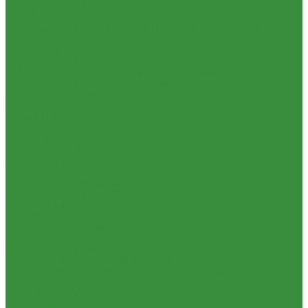
1.24 Прокладки ГБЦ
1.25 Фильтры
1.26 Радиаторы водяные, масляные; сердцевины, баки
1.27 Патрубки
1.28 Стартеры, генераторы
1.28.1 Стартеры, генераторы AKITA, SLOVAK, ТТВ
1.28.1.1 Запчасти стартеров Slovak, Akita, Magneton
1.28.2 Стартеры, генераторы аналог
1.29 Ремкомплекты
Прокладки для РТ
1.30 Запчасти к К-700
1.31. Запчасти к МТЗ-80
1.31.01 Двигатель Д-240
1.31.02 Сцепление (160)
1.31.03 Коробка передач (170)
1.31.04 Раздаточная коробка (180)
1.31.05 Карданный привод (220)
1.31.06 Передний ведущий мост (230)
1.31.07 Задний мост (240)
1.31.08 Рама (280)
1.31.09 Передняя ось (300)
1.31.10 Колеса и ступицы (310)
1.31.11 Рулевое управление (340)
1.31.12 Тормоза и пневмосистема (350)
1.31.13 Электрооборудование (372) и приборы (380)
1.31.14 Отбор мощности (420)
1.31.15 Навеска (460)
1.31.17 Кабина (670)