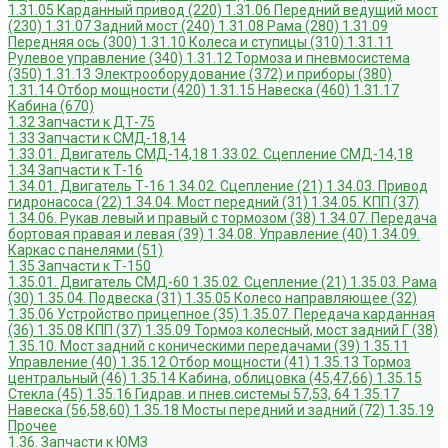
1.31.05 Карданный привод (220)
1.31.06 Передний ведущий мост
(230)
1.31.07 Задний мост (240)
1.31.08 Рама (280)
1.31.09
Передняя ось (300)
1.31.10 Колеса и ступицы (310)
1.31.11
Рулевое управление (340)
1.31.12 Тормоза и пневмосистема
(350)
1.31.13 Электрооборудование (372) и приборы (380)
1.31.14 Отбор мощности (420)
1.31.15 Навеска (460)
1.31.17
Кабина (670)
1.32 Запчасти к ДТ-75
1.33 Запчасти к СМД-18,14
1.33.01. Двигатель СМД-14,18
1.33.02. Сцепление СМД-14,18
1.34 Запчасти к Т-16
1.34.01. Двигатель Т-16
1.34.02. Сцепление (21)
1.34.03. Привод
гидронасоса (22)
1.34.04. Мост передний (31)
1.34.05. КПП (37)
1.34.06. Рукав левый и правый с тормозом (38)
1.34.07. Передача
бортовая правая и левая (39)
1.34.08. Управление (40)
1.34.09.
Каркас с панелями (51)
1.35 Запчасти к Т-150
1.35.01. Двигатель СМД-60
1.35.02. Сцепление (21)
1.35.03. Рама
(30)
1.35.04. Подвеска (31)
1.35.05 Колесо направляющее (32)
1.35.06 Устройство прицепное (35)
1.35.07. Передача карданная
(36)
1.35.08 КПП (37)
1.35.09 Тормоз колесный, мост задний Г (38)
1.35.10. Мост задний с коническими передачами (39)
1.35.11
Управление (40)
1.35.12 Отбор мощности (41)
1.35.13 Тормоз
центральный (46)
1.35.14 Кабина, облицовка (45,47,66)
1.35.15
Стекла (45)
1.35.16 Гидрав. и пнев.системы 57,53, 64
1.35.17
Навеска (56,58,60)
1.35.18 Мосты передний и задний (72)
1.35.19
Прочее
1.36. Запчасти к ЮМЗ