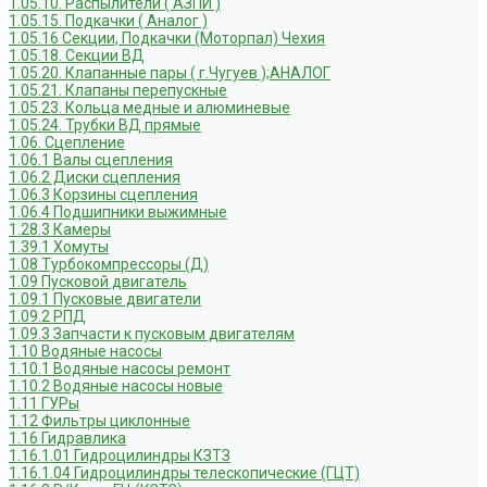
1.05.10. Распылители ( АЗПИ )
1.05.15. Подкачки ( Аналог )
1.05.16 Секции, Подкачки (Моторпал) Чехия
1.05.18. Секции ВД
1.05.20. Клапанные пары ( г.Чугуев );АНАЛОГ
1.05.21. Клапаны перепускные
1.05.23. Кольца медные и алюминевые
1.05.24. Трубки ВД прямые
1.06. Сцепление
1.06.1 Валы сцепления
1.06.2 Диски сцепления
1.06.3 Корзины сцепления
1.06.4 Подшипники выжимные
1.28.3 Камеры
1.39.1 Хомуты
1.08 Турбокомпрессоры (Д)
1.09 Пусковой двигатель
1.09.1 Пусковые двигатели
1.09.2 РПД
1.09.3 Запчасти к пусковым двигателям
1.10 Водяные насосы
1.10.1 Водяные насосы ремонт
1.10.2 Водяные насосы новые
1.11 ГУРы
1.12 Фильтры циклонные
1.16 Гидравлика
1.16.1.01 Гидроцилиндры КЗТЗ
1.16.1.04 Гидроцилиндры телескопические (ГЦТ)