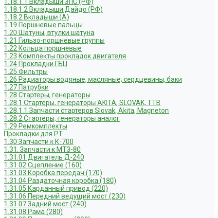
1.18.1.1 Вкладыши ЗПС (РФ)
1.18.1.2 Вкладыши Дайдо (РФ)
1.18.2 Вкладыши (А)
1.19 Поршневые пальцы
1.20 Шатуны, втулки шатуна
1.21 Гильзо-поршневые группы
1.22 Кольца поршневые
1.23 Комплекты прокладок двигателя
1.24 Прокладки ГБЦ
1.25 Фильтры
1.26 Радиаторы водяные, масляные; сердцевины, баки
1.27 Патрубки
1.28 Стартеры, генераторы
1.28.1 Стартеры, генераторы AKITA, SLOVAK, ТТВ
1.28.1.1 Запчасти стартеров Slovak, Akita, Magneton
1.28.2 Стартеры, генераторы аналог
1.29 Ремкомплекты
Прокладки для РТ
1.30 Запчасти к К-700
1.31. Запчасти к МТЗ-80
1.31.01 Двигатель Д-240
1.31.02 Сцепление (160)
1.31.03 Коробка передач (170)
1.31.04 Раздаточная коробка (180)
1.31.05 Карданный привод (220)
1.31.06 Передний ведущий мост (230)
1.31.07 Задний мост (240)
1.31.08 Рама (280)