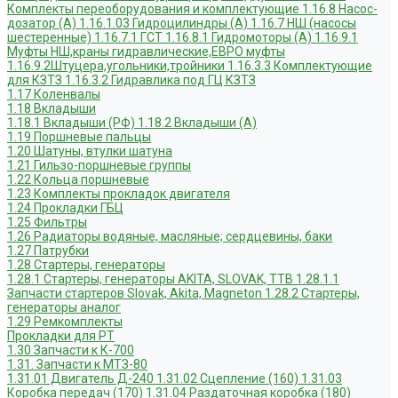
Комплекты переоборудования и комплектующие
1.16.8 Насос-
дозатор (А)
1.16.1.03 Гидроцилиндры (А)
1.16.7 НШ (насосы
шестеренные)
1.16.7.1 ГСТ
1.16.8.1 Гидромоторы (А)
1.16.9.1
Муфты НШ,краны гидравлические,ЕВРО муфты
1.16.9.2Штуцера,угольники,тройники
1.16.3.3 Комплектующие
для КЗТЗ
1.16.3.2 Гидравлика под ГЦ КЗТЗ
1.17 Коленвалы
1.18 Вкладыши
1.18.1 Вкладыши (РФ)
1.18.2 Вкладыши (А)
1.19 Поршневые пальцы
1.20 Шатуны, втулки шатуна
1.21 Гильзо-поршневые группы
1.22 Кольца поршневые
1.23 Комплекты прокладок двигателя
1.24 Прокладки ГБЦ
1.25 Фильтры
1.26 Радиаторы водяные, масляные; сердцевины, баки
1.27 Патрубки
1.28 Стартеры, генераторы
1.28.1 Стартеры, генераторы AKITA, SLOVAK, ТТВ
1.28.1.1
Запчасти стартеров Slovak, Akita, Magneton
1.28.2 Стартеры,
генераторы аналог
1.29 Ремкомплекты
Прокладки для РТ
1.30 Запчасти к К-700
1.31. Запчасти к МТЗ-80
1.31.01 Двигатель Д-240
1.31.02 Сцепление (160)
1.31.03
Коробка передач (170)
1.31.04 Раздаточная коробка (180)