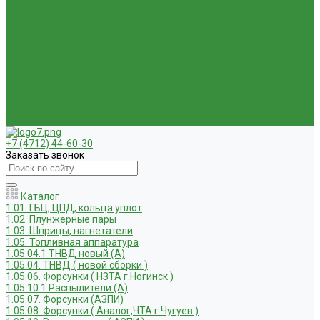
Услуги по ремонту и реставрации запасных частей, узлов и
агрегатов
Компания
Новости
Статьи
Вакансии
Доставка
Контакты
Отзывы
Корзина
Личный кабинет
+7 (4712) 44-60-30
Заказать звонок
Каталог
1.01. ГБЦ, ЦПД, кольца уплот
1.02. Плунжерные пары
1.03. Шприцы, нагнетатели
1.05. Топливная аппаратура
1.05.04.1 ТНВД новый (А)
1.05.04. ТНВД ( новой сборки )
1.05.06. Форсунки ( НЗТА г.Ногинск )
1.05.10.1 Распылители (А)
1.05.07. Форсунки (АЗПИ)
1.05.08. Форсунки ( Аналог,ЧТА г.Чугуев )