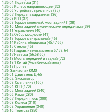
1.35.04. Подвеска (31)
1.35.05 Колесо направляющее (32)
1.35.06 Устройство прицепное (35)
1.35.07. Передача карданная (36)
1.35.08 КПП (37)
1.35.09 Тормоз колесный, мост задний Г (38)
1.35.10. Мост задний с коническими передачами (39)
1.35.11 Управление (40)
1.35.12 Отбор мощности (41)
1.35.13 Тормоз центральный (46)
1.35.14 Кабина, облицовка (45,47,66)
1.35.15 Стекла (45)
1.35.16 Гидрав. и пнев.системы 57,53, 64
1.35.17 Навеска (56,58,60)
1.35.18 Мосты передний и задний (72)
1.35.18.1 Китай (Челябинский мост)
1.35.19 Прочее
1.36. Запчасти к ЮМЗ
1.36.01. Двигатель Д-65
1.36.02. Экскаватор
1.36.03. Сцепление (160)
1.36.04. КПП (170)
1.36.05. Мост задний (240)
1.36.06. Рама (280)
1.36.07. Передняя ось (300)
1.36.08. Колеса (310)
1.36.09. Управление (340)
1.36.10. Тормоза (350)