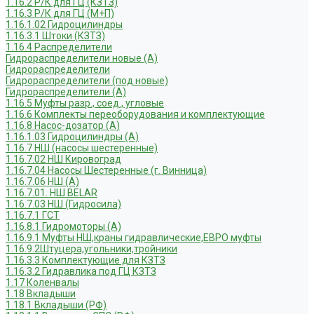
1.16.2 Р/К для ГЦ (КЗТЗ)
1.16.3 Р/К для ГЦ (М+П)
1.16.1.02 Гидроцилиндры
1.16.3.1 Штоки (КЗТЗ)
1.16.4 Распределители
Гидрораспределители новые (А)
Гидрораспределители
Гидрораспределители (под новые)
Гидрораспределители (А)
1.16.5 Муфты разр., соед., угловые
1.16.6 Комплекты переоборудования и комплектующие
1.16.8 Насос-дозатор (А)
1.16.1.03 Гидроцилиндры (А)
1.16.7 НШ (насосы шестеренные)
1.16.7.02 НШ Кировоград
1.16.7.04 Насосы Шестеренные (г. Винница)
1.16.7.06 НШ (А)
1.16.7.01. НШ BELAR
1.16.7.03 НШ (Гидросила)
1.16.7.1 ГСТ
1.16.8.1 Гидромоторы (А)
1.16.9.1 Муфты НШ,краны гидравлические,ЕВРО муфты
1.16.9.2Штуцера,угольники,тройники
1.16.3.3 Комплектующие для КЗТЗ
1.16.3.2 Гидравлика под ГЦ КЗТЗ
1.17 Коленвалы
1.18 Вкладыши
1.18.1 Вкладыши (РФ)