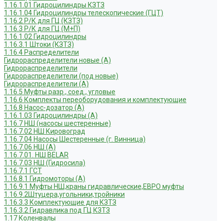
1.16.1.01 Гидроцилиндры КЗТЗ
1.16.1.04 Гидроцилиндры телескопические (ГЦТ)
1.16.2 Р/К для ГЦ (КЗТЗ)
1.16.3 Р/К для ГЦ (М+П)
1.16.1.02 Гидроцилиндры
1.16.3.1 Штоки (КЗТЗ)
1.16.4 Распределители
Гидрораспределители новые (А)
Гидрораспределители
Гидрораспределители (под новые)
Гидрораспределители (А)
1.16.5 Муфты разр., соед., угловые
1.16.6 Комплекты переоборудования и комплектующие
1.16.8 Насос-дозатор (А)
1.16.1.03 Гидроцилиндры (А)
1.16.7 НШ (насосы шестеренные)
1.16.7.02 НШ Кировоград
1.16.7.04 Насосы Шестеренные (г. Винница)
1.16.7.06 НШ (А)
1.16.7.01. НШ BELAR
1.16.7.03 НШ (Гидросила)
1.16.7.1 ГСТ
1.16.8.1 Гидромоторы (А)
1.16.9.1 Муфты НШ,краны гидравлические,ЕВРО муфты
1.16.9.2Штуцера,угольники,тройники
1.16.3.3 Комплектующие для КЗТЗ
1.16.3.2 Гидравлика под ГЦ КЗТЗ
1.17 Коленвалы