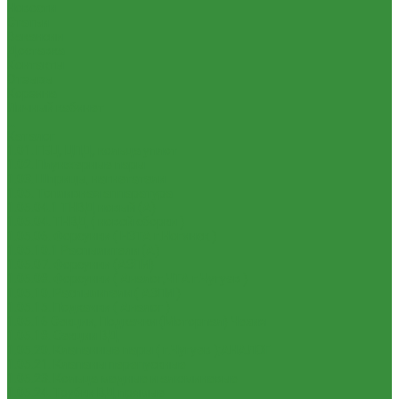
Новости
Статьи
Вакансии
Доставка
Контакты
Отзывы
Корзина
Личный кабинет
...
Каталог
1.01. ГБЦ, ЦПД, кольца уплот
1.02. Плунжерные пары
1.03. Шприцы, нагнетатели
1.05. Топливная аппаратура
1.05.04.1 ТНВД новый (А)
1.05.04. ТНВД ( новой сборки )
1.05.06. Форсунки ( НЗТА г.Ногинск )
1.05.10.1 Распылители (А)
1.05.07. Форсунки (АЗПИ)
1.05.08. Форсунки ( Аналог,ЧТА г.Чугуев )
1.05.10. Распылители ( АЗПИ )
1.05.15. Подкачки ( Аналог )
1.05.16 Секции, Подкачки (Моторпал) Чехия
1.05.18. Секции ВД
1.05.20. Клапанные пары ( г.Чугуев );АНАЛОГ
1.05.21. Клапаны перепускные
1.05.23. Кольца медные и алюминевые
1.05.24. Трубки ВД прямые