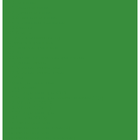
1.06. Сцепление
1.06.1 Валы сцепления
1.06.2 Диски сцепления
1.06.3 Корзины сцепления
1.06.4 Подшипники выжимные
1.28.3 Камеры
1.39.1 Хомуты
1.08 Турбокомпрессоры (Д)
1.09 Пусковой двигатель
1.09.1 Пусковые двигатели
1.09.2 РПД
1.09.3 Запчасти к пусковым двигателям
1.10 Водяные насосы
1.10.1 Водяные насосы ремонт
1.10.2 Водяные насосы новые
1.11 ГУРы
1.12 Фильтры циклонные
1.16 Гидравлика
1.16.1.01 Гидроцилиндры КЗТЗ
1.16.1.04 Гидроцилиндры телескопические (ГЦТ)
1.16.2 Р/К для ГЦ (КЗТЗ)
1.16.3 Р/К для ГЦ (М+П)
1.16.1.02 Гидроцилиндры
1.16.3.1 Штоки (КЗТЗ)
1.16.4 Распределители
Гидрораспределители новые (А)
Гидрораспределители
Гидрораспределители (под новые)