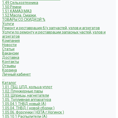
1.49 Сельхозтехника
1.50 Ремни
1.51 КАМАЗ,МАЗ
1.52 Масла. Смазки.
ТОВАРЫ СО СКИДКОЙ %
Услуги
Ремонт и реставрация б/у запчастей, узлов и агрегатов
Услуги по ремонту и реставрации запасных частей, узлов и
агрегатов
Компания
Новости
Статьи
Вакансии
Доставка
Контакты
Отзывы
Корзина
Личный кабинет
...
Каталог
1.01. ГБЦ, ЦПД, кольца уплот
1.02. Плунжерные пары
1.03. Шприцы, нагнетатели
1.05. Топливная аппаратура
1.05.04.1 ТНВД новый (А)
1.05.04. ТНВД ( новой сборки )
1.05.06. Форсунки ( НЗТА г.Ногинск )
1.05.10.1 Распылители (А)