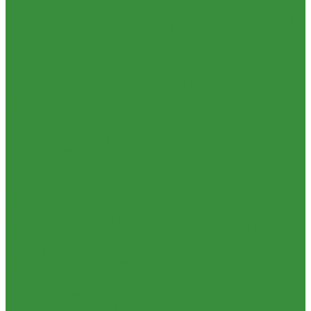
1.06. Сцепление
1.06.1 Валы сцепления
1.06.2 Диски сцепления
1.06.3 Корзины
сцепления
1.06.4 Подшипники выжимные
1.28.3 Камеры
1.39.1 Хомуты
1.08 Турбокомпрессоры (Д)
1.09 Пусковой двигатель
1.09.1 Пусковые двигатели
1.09.2 РПД
1.09.3 Запчасти к
пусковым двигателям
1.10 Водяные насосы
1.10.1 Водяные насосы ремонт
1.10.2 Водяные насосы новые
1.11 ГУРы
1.12 Фильтры циклонные
1.16 Гидравлика
1.16.1.01 Гидроцилиндры КЗТЗ
1.16.1.04 Гидроцилиндры
телескопические (ГЦТ)
1.16.2 Р/К для ГЦ (КЗТЗ)
1.16.3 Р/К для ГЦ
(М+П)
1.16.1.02 Гидроцилиндры
1.16.3.1 Штоки (КЗТЗ)
1.16.4
Распределители
1.16.5 Муфты разр., соед., угловые
1.16.6
Комплекты переоборудования и комплектующие
1.16.8 Насос-
дозатор (А)
1.16.1.03 Гидроцилиндры (А)
1.16.7 НШ (насосы
шестеренные)
1.16.7.1 ГСТ
1.16.8.1 Гидромоторы (А)
1.16.9.1
Муфты НШ,краны гидравлические,ЕВРО муфты
1.16.9.2Штуцера,угольники,тройники
1.16.3.3 Комплектующие
для КЗТЗ
1.16.3.2 Гидравлика под ГЦ КЗТЗ
1.17 Коленвалы
1.18 Вкладыши
1.18.1 Вкладыши (РФ)
1.18.2 Вкладыши (А)
1.19 Поршневые пальцы