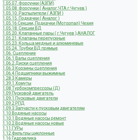
1.05.07. Форсунки (АЗПИ)
1.05.08. Форсунки ( Аналог,ЧТА г.Чугуев )
1.05.10. Распылители ( АЗПИ )
1.05.15. Подкачки ( Аналог )
1.05.16 Секции, Подкачки (Моторпал) Чехия
1.05.18. Секции ВД
1.05.20. Клапанные пары ( г.Чугуев );АНАЛОГ
1.05.21. Клапаны перепускные
1.05.23. Кольца медные и алюминевые
1.05.24. Трубки ВД прямые
1.06. Сцепление
1.06.1 Валы сцепления
1.06.2 Диски сцепления
1.06.3 Корзины сцепления
1.06.4 Подшипники выжимные
1.28.3 Камеры
1.39.1 Хомуты
1.08 Турбокомпрессоры (Д)
1.09 Пусковой двигатель
1.09.1 Пусковые двигатели
1.09.2 РПД
1.09.3 Запчасти к пусковым двигателям
1.10 Водяные насосы
1.10.1 Водяные насосы ремонт
1.10.2 Водяные насосы новые
1.11 ГУРы
1.12 Фильтры циклонные
1.16 Гидравлика