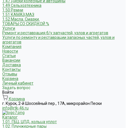
1.47 Диски колесные и автошины
1.49 Сельхозтехника
1.50 Ремни
1.51 КАМАЗ,МАЗ
1.52 Масла. Смазки.
ТОВАРЫ СО СКИДКОЙ %
Услуги
Ремонт и реставрация б/у запчастей, узлов и агрегатов
Услуги по ремонту и реставрации запасных частей, узлов и
агрегатов
Компания
Новости
Статьи
Вакансии
Доставка
Контакты
Отзывы
Корзина
Личный кабинет
Задать вопрос
Войти
Корзина
г. Курск, 2-й Шоссейный пер., 17А, микрорайон Пески
info@rtk-46.ru
Каталог
1.01. ГБЦ, ЦПД, кольца уплот
1.02. Плунжерные пары