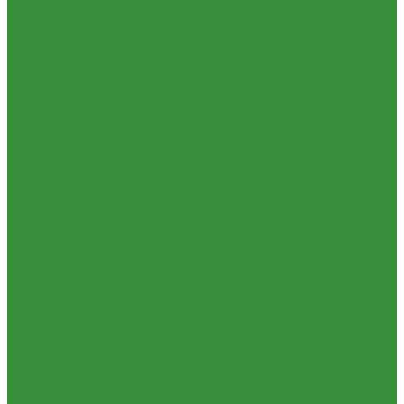
Гидрораспределители (А)
1.16.5 Муфты разр., соед., угловые
1.16.6 Комплекты переоборудования и комплектующие
1.16.8 Насос-дозатор (А)
1.16.1.03 Гидроцилиндры (А)
1.16.7 НШ (насосы шестеренные)
1.16.7.02 НШ Кировоград
1.16.7.04 Насосы Шестеренные (г. Винница)
1.16.7.06 НШ (А)
1.16.7.01. НШ BELAR
1.16.7.03 НШ (Гидросила)
1.16.7.1 ГСТ
1.16.8.1 Гидромоторы (А)
1.16.9.1 Муфты НШ,краны гидравлические,ЕВРО муфты
1.16.9.2Штуцера,угольники,тройники
1.16.3.3 Комплектующие для КЗТЗ
1.16.3.2 Гидравлика под ГЦ КЗТЗ
1.17 Коленвалы
1.18 Вкладыши
1.18.1 Вкладыши (РФ)
1.18.1.1 Вкладыши ЗПС (РФ)
1.18.1.2 Вкладыши Дайдо (РФ)
1.18.2 Вкладыши (А)
1.19 Поршневые пальцы
1.20 Шатуны, втулки шатуна
1.21 Гильзо-поршневые группы
1.22 Кольца поршневые
1.23 Комплекты прокладок двигателя