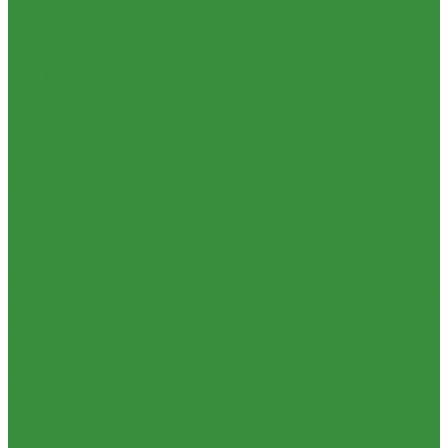
1.20 Шатуны, втулки шатуна
1.21 Гильзо-поршневые группы
1.22 Кольца поршневые
1.23 Комплекты прокладок двигателя
1.24 Прокладки ГБЦ
1.25 Фильтры
1.26 Радиаторы водяные, масляные; сердцевины, баки
1.27 Патрубки
1.28 Стартеры, генераторы
1.28.1 Стартеры, генераторы AKITA, SLOVAK, ТТВ
1.28.1.1
Запчасти стартеров Slovak, Akita, Magneton
1.28.2 Стартеры,
генераторы аналог
1.29 Ремкомплекты
Прокладки для РТ
1.30 Запчасти к К-700
1.31. Запчасти к МТЗ-80
1.31.01 Двигатель Д-240
1.31.02 Сцепление (160)
1.31.03
Коробка передач (170)
1.31.04 Раздаточная коробка (180)
1.31.05 Карданный привод (220)
1.31.06 Передний ведущий мост
(230)
1.31.07 Задний мост (240)
1.31.08 Рама (280)
1.31.09
Передняя ось (300)
1.31.10 Колеса и ступицы (310)
1.31.11
Рулевое управление (340)
1.31.12 Тормоза и пневмосистема
(350)
1.31.13 Электрооборудование (372) и приборы (380)
1.31.14 Отбор мощности (420)
1.31.15 Навеска (460)
1.31.17
Кабина (670)
1.32 Запчасти к ДТ-75
1.33 Запчасти к СМД-18,14
1.33.01. Двигатель СМД-14,18
1.33.02. Сцепление СМД-14,18