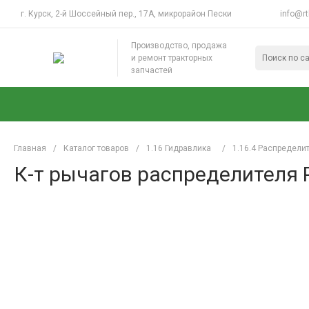
г. Курск, 2-й Шоссейный пер., 17А, микрорайон Пески
info@rt
Производство, продажа
и ремонт тракторных
запчастей
Главная
/
Каталог товаров
/
1.16 Гидравлика
/
1.16.4 Распредели
К-т рычагов распределителя 