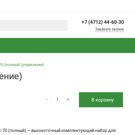
+7 (4712) 44-60-30
Заказать звонок
+7 (4712) 44-60-30
г. Курск, 2-й Шоссейный
пер., 17А, микрорайон
Пески
Офис: пн-пт 09:00–17:30
70 (полный) (управление)
Склад: пн-пт 09:00–
16:00
ение)
info@rtk-46.ru
-
+
В корзину
С-70 (полный) — высокоточный комплектующий набор для