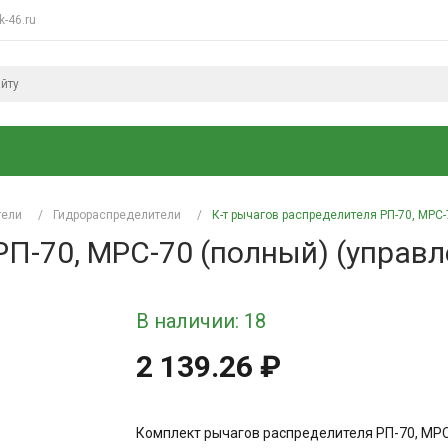
k-46.ru
тели
/
Гидрораспределители
/
К-т рычагов распределителя РП-70, МРС-
РП-70, МРС-70 (полный) (управл
В наличии: 18
2 139.26 ₽
Комплект рычагов распределителя РП-70, МР