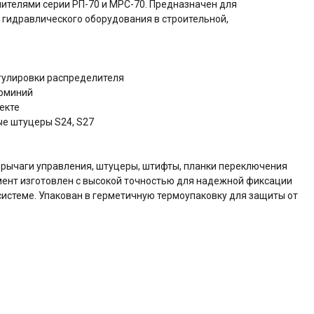
ителями серии РП-70 и МРС-70. Предназначен для
 гидравлического оборудования в строительной,
егулировки распределителя
люминий
лекте
ые штуцеры S24, S27
рычаги управления, штуцеры, штифты, планки переключения
ент изготовлен с высокой точностью для надежной фиксации
системе. Упакован в герметичную термоупаковку для защиты от